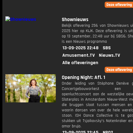
Shownieuws
Bekijk aflevering 256 van Shownieuws ui
2025 hier op KIJK. Deze aflevering is u
op 13 september, 22:48 uur bij SBS6. S
is een Nieuws programma
13-09-2025 22:48
SBS
Amusement.TV
Nieuws.TV
Alle afleveringen
Opening Night: Afl. 1
Onder leiding van Stéphane Denève 
Concertgebouworkest een kl
openluchtconcert aan de westelijke oev
Sloterplas in Amsterdam Nieuw-West m
die bruggen slaat tussen mensen en 
waarin dansen van over de hele wereld
staan. ISH Dance Collective is te gas
stukken uit Tsjaikovsky's Notenkraker en 
amor brujo.
13-09-2025 22:45
NPO2