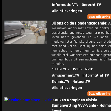
Informatief.TV
Onrecht.TV
Alle afleveringen
Bij ons op de Hondenacademie: Af
We maken kennis met Edwin die dankzij z
assistentiehond Arcus weer grip op het 
leven heeft gevonden. En we lopen
medewerkster Renske tijdens een stads
met hond Vellon. Gaat hij het halen e
naar school komen om een carrière te st
we zijn erbij wanneer een hulphond getr
om haar baas uit een nachtmerrie of he
te halen.
13-09-2025 19:05
NPO1
Amusement.TV
Informatief.TV
Kennis.TV
Natuur.TV
Alle afleveringen
Keuken Kampioen Divisie:
Samenvatting VVV-Venlo - Helm