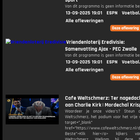
Sport
Van dit programma is geen informatie be
13-09-2025 19:01
ESPN
Voetbal
Alle afleveringen
Vriendenloterij Eredivisie:
Samenvatting Ajax - PEC Zwolle
Van dit programma is geen informatie be
13-09-2025 19:01
ESPN
Voetbal
Alle afleveringen
Cafe Weltschmerz: Ter nagedac
aan Charlie Kirk | Mordechaï Kris
Waardeer je onze video's? Steun 
Weltschmerz, het podium voor het vrije 
target="_blank"
href="https://www.cafeweltschmerz.nl/
Beste">Klik hier</a> kijkers v
Weltschmerz, Welkom bij deze bi