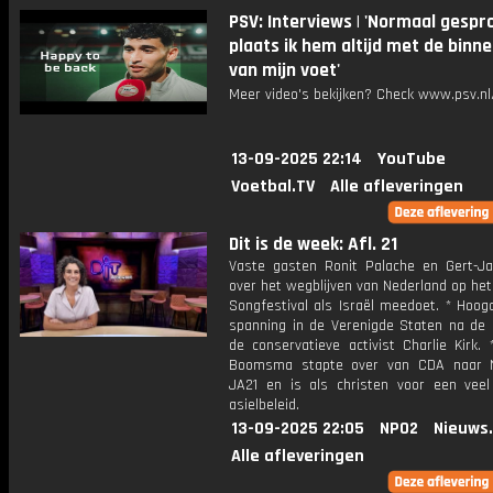
PSV: Interviews | 'Normaal gespr
plaats ik hem altijd met de binn
van mijn voet'
Meer video's bekijken? Check www.psv.nl/
13-09-2025 22:14
YouTube
Voetbal.TV
Alle afleveringen
Dit is de week: Afl. 21
Vaste gasten Ronit Palache en Gert-J
over het wegblijven van Nederland op het
Songfestival als Israël meedoet. * Hoog
spanning in de Verenigde Staten na de
de conservatieve activist Charlie Kirk. 
Boomsma stapte over van CDA naar 
JA21 en is als christen voor een veel
asielbeleid.
13-09-2025 22:05
NPO2
Nieuws
Alle afleveringen