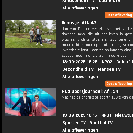
Amusement.TV
Lachen.TV
Alle afleveringen
Ik mis je: Afl. 47
Jan van Duuren vertelt over het verlies
dochter Joys, die uit het leven is gest
was een vrolijke, stoere en spontane jo
maar achter haar open uitstraling schoo
kwetsbare kant. Toen ze op kamers ging,
steeds meer met zichzelf in de knoop.
13-09-2025 18:25
NPO2
Geloof.
Gezondheid.TV
Mensen.TV
Alle afleveringen
NOS Sportjournaal: Afl. 34
Met het belangrijkste sportnieuws van de
13-09-2025 18:15
NPO1
Nieuws.
Sporten.TV
Voetbal.TV
Alle afleveringen