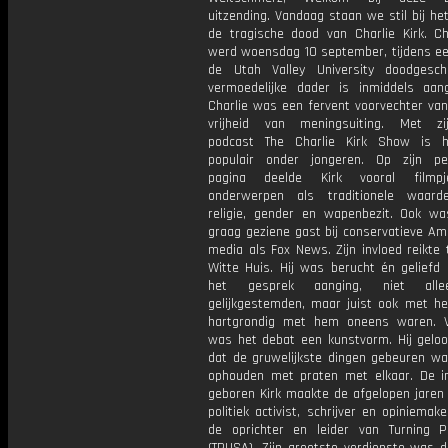
uitzending. Vandaag staan we stil bij he
de tragische dood van Charlie Kirk. Cha
werd woensdag 10 september, tijdens een
de Utah Valley University doodgesc
vermoedelijke dader is inmiddels aan
Charlie was een fervent voorvechter van
vrijheid van meningsuiting. Met zi
podcast The Charlie Kirk Show is h
populair onder jongeren. Op zijn per
pagina deelde Kirk vooral filmp
onderwerpen als traditionele waard
religie, gender en wapenbezit. Ook wa
graag geziene gast bij conservatieve Am
media als Fox News. Zijn invloed reikte 
Witte Huis. Hij was berucht én geliefd 
het gesprek aanging, niet all
gelijkgestemden, maar juist ook met he
hartgrondig met hem oneens waren. 
was het debat een kunstvorm. Hij geloof
dat de gruwelijkste dingen gebeuren w
ophouden met praten met elkaar. De i
geboren Kirk maakte de afgelopen jaren
politiek activist, schrijver en opiniema
de oprichter en leider van Turning 