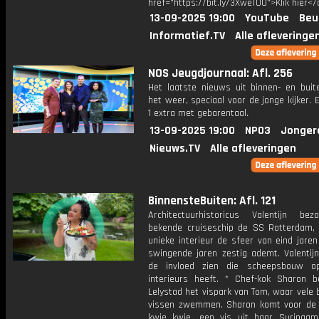
href="https://bit.ly/3XweTO0">Klik hier</
13-09-2025 19:00
YouTube
Beu
Informatief.TV
Alle afleveringe
NOS Jeugdjournaal: Afl. 256
Het laatste nieuws uit binnen- en buit
het weer, speciaal voor de jonge kijker.
1 extra met gebarentaal.
13-09-2025 19:00
NPO3
Jonger
Nieuws.TV
Alle afleveringen
BinnensteBuiten: Afl. 121
Architectuurhistoricus Valentijn be
bekende cruiseschip de SS Rotterdam,
unieke interieur de sfeer van eind jaren 
swingende jaren zestig ademt. Valentijn
de invloed zien die scheepsbouw op
interieurs heeft. * Chef-kok Sharon b
Lelystad het vispark van Tom, waar vele 
vissen zwemmen. Sharon komt voor de 
kwie kwie, een vis uit haar Surinaam