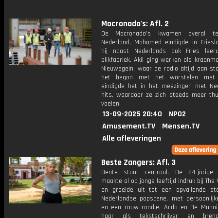
Mocronado's: Afl. 2
De Mocronado's kwamen overal te
Nederland. Mohamed eindigde in Friesl
hij naast Nederlands ook Fries lee
blikfabriek. Akil ging werken als kraanma
Nieuwegein, waar de radio altijd aan st
het begon met het worstelen met
eindigde het in het meezingen met Ne
hits, waardoor ze zich steeds meer thu
voelen.
13-09-2025 20:40
NPO2
Amusement.TV
Mensen.TV
Alle afleveringen
Beste Zangers: Afl. 3
Bente staat centraal. De 24-jarige
maakte al op jonge leeftijd indruk bij The 
en groeide uit tot een opvallende s
Nederlandse popscene, met persoonlijk
en een rauw randje. Acda en De Munn
haar als tekstschrijver en bre