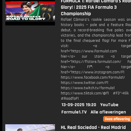
FORMULA 1: Rafael Câmara's Roa
Glory! | 2025 FIA Formula 3
Championship
Rafael Câmara’s rookie season was on
history books — pole and a Feature Ra
debut, a record-breaking five poles ove
victories, and the championship lead fr
to the final chequered flag! For more F
visit: <a target="_b
href="https://www.Formula1.com Vis
hier</a> our store: <a target=
href="https://f1store.formula1.com/ Fol
hier</a> F1®: <a target="_
href="https://www.instagram.com/F1
https://www.facebook.com/Formula1/
https://www.twitter.com/F1
https://www.twitch.tv/formula1
https://www.tiktok.com/@f1 #F3">Klik
#RoadToF1
13-09-2025 19:20
YouTube
Formule1.TV
Alle afleveringen
HL Real Sociedad - Real Madrid