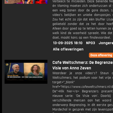
Verbeeck te misleiden. Deze bekende Ne
én Vlaming moeten zich ondertussen al 
een weg banen door de gore dozen, 
video's bekijken en unieke danspasjes u
Zou het echt zo zijn dat één bluffer Lis
gekieteld zonder dat ze het door hee
Alleen door goed op te letten kunnen ze
welk kind de waarheid spreekt. Wie dat
doet, maakt kans op een finalevoordeel.
13-09-2025 18:10
NPO3
Jonger
Alle afleveringen
Cafe Weltschmerz: De Begrenzer
Visie van Anna Zeven
Waardeer je onze video's? Steun 
Weltschmerz, het podium voor het vrije 
target="_blank"
href="https://www.cafeweltschmerz.nl/
De">Klik hier</a> Begrenzers presen
nieuwe serie: ‘De Visie van’. Daarbij 
verschillende mensen aan het woord
onderwerp Begrenzing. In dit eerste ges
Mordechaï in gesprek met zijn levenspar