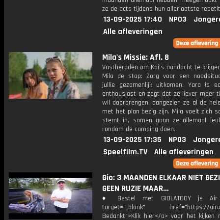
maanden allemaal hebben meegemaakt 
ze de acts tijdens hun allerlaatste repetit
13-09-2025 17:40
NPO3
Jonger
Alle afleveringen
Mila's Missie: Afl. 8
Vastberaden om Kai's aandacht te krijge
Mila de stap: Zorg voor een noodsitu
jullie gezamenlijk uitkomen. Yara is ec
enthousiast en zegt dat ze liever meer 
wil doorbrengen, aangezien ze al de hel
met het plan bezig zijn. Mila voelt zich s
stemt in, samen gaan ze allemaal leu
rondom de camping doen.
13-09-2025 17:35
NPO3
Jonger
Speelfilm.TV
Alle afleveringen
Gio: 3 MAANDEN ELKAAR NIET GEZI
GEEN RUZIE MAAR…
♦ Bestel met GIOLATOOY je Air
target="_blank" href="https://airup
Bedankt">Klik hier</a> voor het kijken 