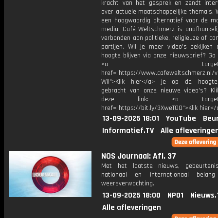
kracht van het gesprek en zendt inter
over actuele maatschappelijke thema's. 
een hoogwaardig alternatief voor de m
media. Café Weltschmerz is onafhankelij
verbonden aan politieke, religieuze of c
partijen. Wil je meer video's bekijken
hoogte blijven via onze nieuwsbrief? Ga
<a target="_bl
href="https://www.cafeweltschmerz.nl/v
Wil">Klik hier</a> je op de hoogt
gebracht van onze nieuwe video's? Kl
deze link: <a target="_
href="https://bit.ly/3XweTO0">Klik hier</
13-09-2025 18:01
YouTube
Beur
Informatief.TV
Alle afleveringe
NOS Journaal: Afl. 37
Met het laatste nieuws, gebeurteni
nationaal en internationaal bela
weersverwachting.
13-09-2025 18:00
NPO1
Nieuws.
Alle afleveringen