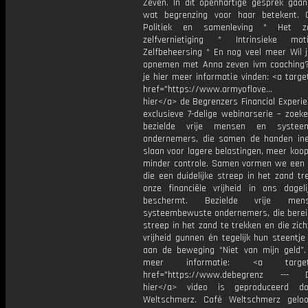
Zeven. In dit openhartige gesprek gaan 
wat begrenzing voor haar betekent.
Politiek en samenleving * Het 
zelfvernietiging * Intrinsieke mot
Zelfbeheersing * En nog veel meer Wil j
opnemen met Anna zeven ivm coaching
je hier meer informatie vinden: <a targe
href="https://www.armyoflove... M
hier</a> de Begrenzers Financial Experi
exclusieve 7-delige webinarserie – zoek
bezielde vrije mensen en systee
ondernemers, die samen de handen ine
slaan voor lagere belastingen, meer koo
minder controle. Samen vormen we een
die een duidelijke streep in het zand tr
onze financiële vrijheid in ons dageli
beschermt. Bezielde vrije me
systeembewuste ondernemers, die bereid
streep in het zand te trekken en die zic
vrijheid gunnen én tegelijk hun steentje
aan de beweging “Niet van mijn geld”. 
meer informatie: <a target="
href="https://www.debegrenz --- De
hier</a> video is geproduceerd d
Weltschmerz. Café Weltschmerz gelo