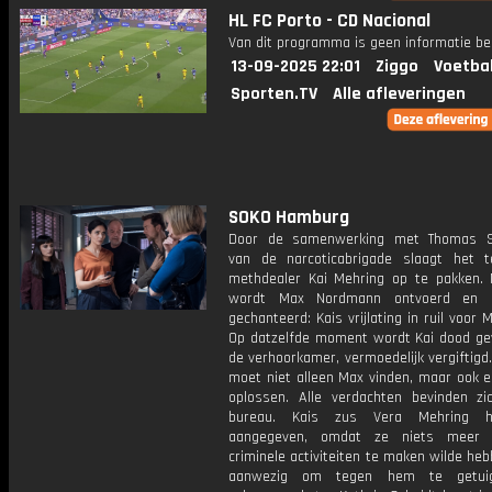
HL FC Porto - CD Nacional
Van dit programma is geen informatie be
13-09-2025 22:01
Ziggo
Voetba
Sporten.TV
Alle afleveringen
SOKO Hamburg
Door de samenwerking met Thomas 
van de narcoticabrigade slaagt het 
methdealer Kai Mehring op te pakken.
wordt Max Nordmann ontvoerd en
gechanteerd: Kais vrijlating in ruil voor M
Op datzelfde moment wordt Kai dood ge
de verhoorkamer, vermoedelijk vergiftig
moet niet alleen Max vinden, maar ook 
oplossen. Alle verdachten bevinden zi
bureau. Kais zus Vera Mehring 
aangegeven, omdat ze niets meer 
criminele activiteiten te maken wilde heb
aanwezig om tegen hem te getui