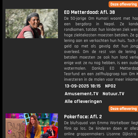
EO Metterdaad: Afl. 38
De 50-jarige Om Kumari woont met ha
een bergdorp in Nepal. Ze kond
rondkomen, totdat hun kinderen ziek wer
hoge ziektekosten moesten betalen. Ze g
lening aan en verkochten hun huis. Toch 
geld op met als gevolg dat hun jon
overleed. Om de rest van de lening
betalen moesten ze ook hun land verk
enige wat ze nu nog hebben, is een oude
watermolen. Dankzij EO Metterdaad
Tearfund en een zelfhulpgroep kan Om 
investeren in de molen voor meer inkome
13-09-2025 18:15
NPO2
Amusement.TV
Natuur.TV
Alle afleveringen
Pokerface: Afl. 2
De blufsquad van Emma Wortelboer lieg
flink op los. De kinderen doen er all
online grappenmakers Lisanne Dijkstra