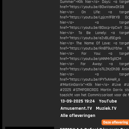
Summer">Klik hier</a> Days: <a target
href="https://youtu.be/8OwVaewDtS8 H
hier</a> On Life: <a target="
href="https://youtu.be/Lpjcm1F8tY8 Oce
hier</a> <a target="_
href="https://youtu.be/BDocp-VpCwY Sca
hier</a> To Be Lonely: <a target=
href="https://youtu.be/e2vBLd5Egnk
hier</a> The Name Of Love: <a target
href="https://youtu.be/RnBT9uUYb1w Th
hier</a> For You: <a target="
href="https://youtu.be/pNNMr5glICM
hier</a> Far Away: <a target="
href="https://youtu.be/o7iL2KzDh38 Anim
hier</a> <a target="_
href="https://youtu.be/IPYTxAHeR_o
#MartinGarrix">Klik hier</a> #Live #U
#2025 #STMPDRCRDS Martin Garrix st
toezicht van het Commissariaat voor de 
13-09-2025 19:24
YouTube
Amusement.TV
Muziek.TV
Alle afleveringen