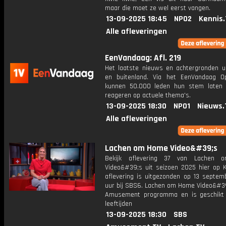
maar die moet ze wel eerst vangen.
13-09-2025 18:45
NPO2
Kennis.
Alle afleveringen
EenVandaag: Afl. 219
Het laatste nieuws en achtergronden ui
en buitenland. Via het EenVandaag Op
kunnen 50.000 leden hun stem laten
reageren op actuele thema's.
13-09-2025 18:30
NPO1
Nieuws.
Alle afleveringen
Lachen om Home Video&#39;s
Bekijk aflevering 37 van Lachen
Video&#39;s uit seizoen 2025 hier op K
aflevering is uitgezonden op 13 septemb
uur bij SBS6. Lachen om Home Video&#39
Amusement programma en is geschikt 
leeftijden
13-09-2025 18:30
SBS