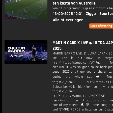
ten koste van Australie
Van dit programma is geen informatie be
13-09-2025 19:31
Ziggo
Sporte
Alle afleveringen
MARTIN GARRIX LIVE @ ULTRA JA
2025
MARTIN GARRIX LIVE @ ULTRA JAPAN 2
Me Free is out now: <a target=
href="https://stmpd.com/W4Fqp Toky
hier</a> it was so good to be back play
Japan 2025 and thank you for the amazi
during the whole set ❤️ Trackl
target="_blank" href="https://1001.
Subscribe">Klik hier</a> to my cha
target="_blank"
href="https://stmpd.com/MGYTSWE a
hier</a> turn on notification so you n
one of my videos! 🔔 💬 Come hang ou
and STMPD RCRDS artists on our Discor