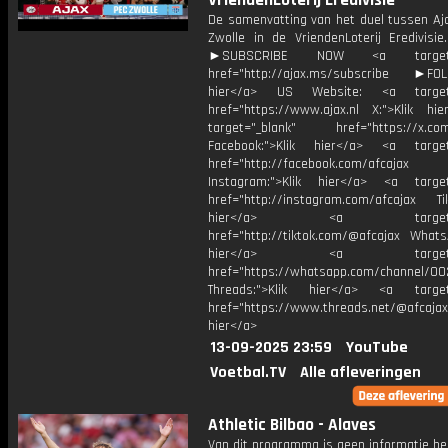
VriendenLoterij Eredivisie
De samenvatting van het duel tussen Aj
Zwolle in de VriendenLoterij Eredivisie
►SUBSCRIBE NOW <a target="
href="http://ajax.ms/subscribe ►FOL
hier</a> US Website: <a target=
href="https://www.ajax.nl X:">Klik hi
target="_blank" href="https://x.co
Facebook:">Klik hier</a> <a target
href="http://facebook.com/afcajax
Instagram:">Klik hier</a> <a target
href="http://instagram.com/afcajax TikT
hier</a> <a target="_
href="http://tiktok.com/@afcajax WhatsA
hier</a> <a target="_
href="https://whatsapp.com/channel/
Threads:">Klik hier</a> <a target=
href="https://www.threads.net/@afcajax
hier</a>
13-09-2025 23:59
YouTube
Voetbal.TV
Alle afleveringen
Athletic Bilbao - Alaves
Van dit programma is geen informatie be