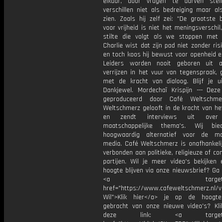
elkaar, door vragen te durven stel
verschillen niet als bedreiging maar al
zien. Zoals hij zelf zei: “De grootste 
voor vrijheid is niet het meningsverschi
stilte die volgt als we stoppen met 
Charlie wist dat zijn pad niet zonder ris
en toch koos hij bewust voor openheid e
Leiders worden nooit geboren uit a
verrijzen in het vuur van tegenspraak,
met de kracht van dialoog. Blijf je ui
Dankjewel. Mordechaï Krispijn --- Deze
geproduceerd door Café Weltschme
Weltschmerz gelooft in de kracht van he
en zendt interviews uit over 
maatschappelijke thema's. Wij bi
hoogwaardig alternatief voor de ma
media. Café Weltschmerz is onafhankelij
verbonden aan politieke, religieuze of c
partijen. Wil je meer video's bekijken
hoogte blijven via onze nieuwsbrief? Ga
<a target="_bl
href="https://www.cafeweltschmerz.nl/v
Wil">Klik hier</a> je op de hoogt
gebracht van onze nieuwe video's? Kl
deze link: <a target="_