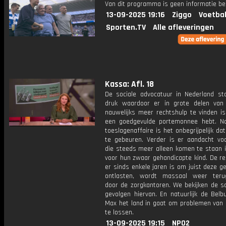
Van dit programma is geen informatie be
13-09-2025 19:16
Ziggo
Voetbal
Sporten.TV
Alle afleveringen
Kassa: Afl. 18
De sociale advocatuur in Nederland st
druk waardoor er in grote delen van
nauwelijks meer rechtshulp te vinden is,
een goedgevulde portemonnee hebt. N
toeslagenaffaire is het onbegrijpelijk dat
te gebeuren. Verder is er aandacht vo
die steeds meer alleen komen te staan i
voor hun zwaar gehandicapte kind. De re
er sinds enkele jaren is om juist deze g
ontlasten, wordt massaal weer teru
door de zorgkantoren. We bekijken de sc
gevolgen hiervan. En natuurlijk de Belb
Max het land in gaat om problemen van k
te lossen.
13-09-2025 19:15
NPO2