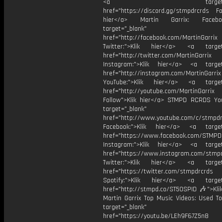
<a target="_bl
href="https://discord.gg/stmpdrcrds Fol
hier</a> Martin Garrix: Faceb
target="_blank"
href="http://facebook.com/MartinGarrix
Twitter:">Klik hier</a> <a target=
href="http://twitter.com/MartinGarrix
Instagram:">Klik hier</a> <a target
href="http://instagram.com/MartinGarrix
YouTube:">Klik hier</a> <a target=
href="http://youtube.com/MartinGarrix
Follow">Klik hier</a> STMPD RCRDS Yo
target="_blank"
href="http://www.youtube.com/c/stmpd
Facebook:">Klik hier</a> <a target
href="https://www.facebook.com/STMP
Instagram:">Klik hier</a> <a target
href="https://www.instagram.com/stmp
Twitter:">Klik hier</a> <a target=
href="https://twitter.com/stmpdrcrds
Spotify:">Klik hier</a> <a target=
href="http://stmpd.co/ST50SPID 🎶">Klik
Martin Garrix Top Music Videos: Used To
target="_blank"
href="https://youtu.be/LEh9F67Z5n8