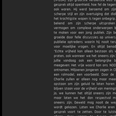
(TPUSA). Zijn grootste verdienste was d
gesprek altijd openhield, hoe fel de tegen
ook waren. Hij werd beroemd om zijn
scherpe stijl en zijn overtuiging dat dial
het krachtigste wapen is tegen onbegrip.
bekend om zijn scherpe uitspraken
vermogen om complexe onderwerpen beg
te maken voor een jong publiek. Zijn b
groeide door felle discussies op univers
publieke optredens waarin hij nooit ter
voor moeilijke vragen. En altijd benadr
“Echte vrijheid kan alleen bestaan als 
praten, ook wanneer we het oneens zijn
jullie vandaag ook een belangrijke 
meegeven: Het vrije woord kan ons NOO
ontnomen. Miljoenen jongeren zagen in Ch
een rolmodel, een voorbeeld. Door de
Charlie zullen er alleen nog maar me
opstaan om zijn geluid te laten horen
blijven staan voor de vrijheid van menings
ja, we kunnen het altijd oneens zijn me
maar laten we het dan respectvol m
oneens zijn. Geweld mag nooit de weg
wordt gekozen. Laten we Charlie eren
gesprek voort te zetten. Door te luist