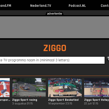
land.FM
Nederland.TV
Podcast.NL
Cont
ZIGGO
Ziggo Sport Wintersporten
Ziggo Sport racing
Ziggo Sport Basketbal
Ziggo Sport Volley
3 augustus 01:15
14 september 23:15
22 juli 12:15