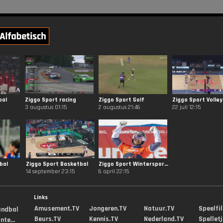
bal
Ziggo Sport racing
Ziggo Sport Golf
Ziggo Sport Volley
3 augustus 01:15
2 augustus 21:46
22 juli 12:15
bal
Ziggo Sport Basketbal
Ziggo Sport Wintersporten
14 september 23:15
6 april 22:15
Links
Amusement.TV
Jongeren.TV
Natuur.TV
Speelfi
andbal
Beurs.TV
Kennis.TV
Nederland.TV
Spellet
te...