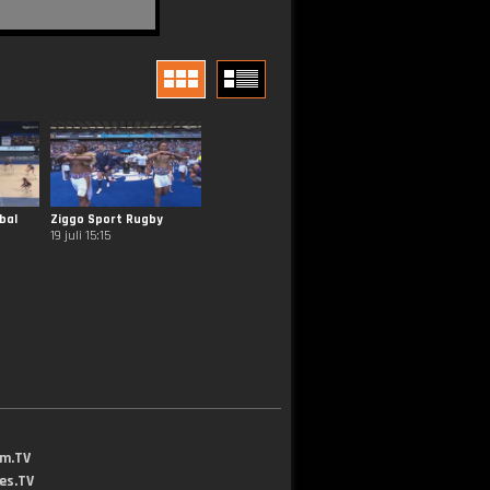
bal
Ziggo Sport Rugby
19 juli 15:15
lm.TV
jes.TV