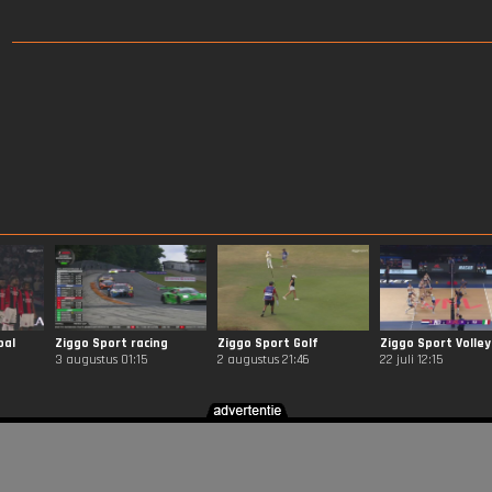
bal
Ziggo Sport racing
Ziggo Sport Golf
Ziggo Sport Volley
3 augustus 01:15
2 augustus 21:46
22 juli 12:15