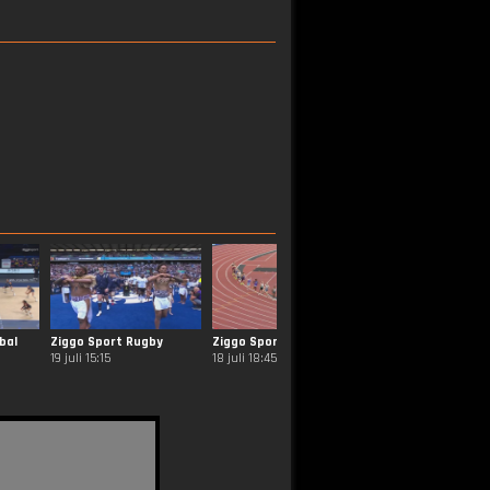
bal
Ziggo Sport Rugby
Ziggo Sport Atletiek
Ziggo Sport Handb
19 juli 15:15
18 juli 18:45
2 november 19:30