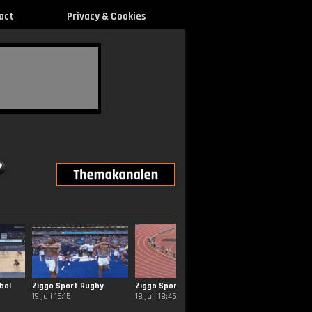
act
Privacy & Cookies
bal
Ziggo Sport Rugby
Ziggo Sport Atletiek
Ziggo Sport Golf
19 juli 15:15
18 juli 18:45
2 augustus 21:46