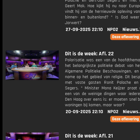
Palache en Gert-Jan Segers en met h
Geert Mak. Hoe kijkt hij nu naar Euro
vindt hij van de hernieuwde opleving van 
binnen- en buitenland? * Is God weer
Jorwert?
27-09-2025 22:10
NPO2
Nieuws.
Dit is de week: Afl. 22
Polarisatie was een van de hoofdthema'
het belangrijkste politieke debat van he
Algemene Politieke Beschouwingen, e
name op het gebied van religie. Dit bes
met vaste gasten Ronit Palache en 
Segers. * Minister Mona Keijzer praat
een van de weinige dingen waar iedere
Den Haag over eens is: er moeten snel b
woningen bij komen, maar waar?
20-09-2025 22:10
NPO2
Nieuws
Dit is de week: Afl. 21