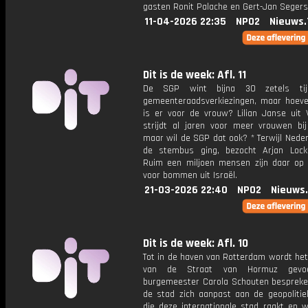
gasten Ronit Palache en Gert-Jan Segers
11-04-2026 22:35
NPO2
Nieuws.
Dit is de week: Afl. 11
De SGP wint bijna 30 zetels ti
gemeenteraadsverkiezingen, maar hoeve
is er voor de vrouw? Lilian Janse uit V
strijdt al jaren voor meer vrouwen bi
maar wil de SGP dat ook? * Terwijl Nede
de stembus ging, bezocht Arjan Lock
Ruim een miljoen mensen zijn daar op 
voor bommen uit Israël.
21-03-2026 22:40
NPO2
Nieuws
Dit is de week: Afl. 10
Tot in de haven van Rotterdam wordt het
van de Straat van Hormuz gevoe
burgemeester Carola Schouten besprek
de stad zich aanpast aan de geopolitie
die deze internationale stad raakt en w