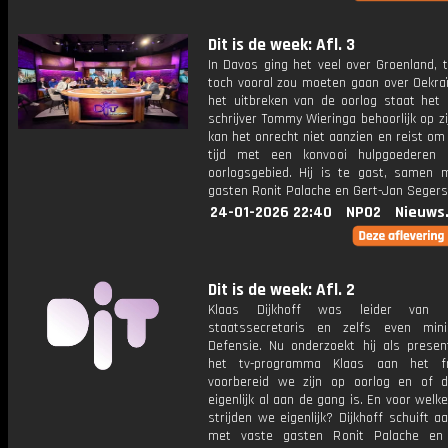
Dit is de week: Afl. 3
In Davos ging het veel over Groenland, t
toch vooral zou moeten gaan over Oekraï
het uitbreken van de oorlog staat het 
schrijver Tommy Wieringa behoorlijk op zij
kan het onrecht niet aanzien en reist om
tijd met een konvooi hulpgoederen 
oorlogsgebied. Hij is te gast, samen 
gasten Ronit Palache en Gert-Jan Segers
24-01-2026 22:40
NPO2
Nieuws
Dit is de week: Afl. 2
Klaas Dijkhoff was leider van 
staatssecretaris en zelfs even min
Defensie. Nu onderzoekt hij als presen
het tv-programma Klaas aan het f
voorbereid we zijn op oorlog en of d
eigenlijk al aan de gang is. En voor wel
strijden we eigenlijk? Dijkhoff schuift 
met vaste gasten Ronit Palache en 