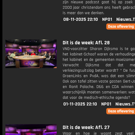
zijn nieuwe podcast gaat hij op zoek
2000 jaar christendom ons heeft gebrach
is meer dan we denken.
08-11-2025 22:10
NPO1
Nieuws.
Dit is de week: Afl. 28
VNG-voorzitter Sharon Dijksma is te ga
het kabinet-Schoof waren de verhouding
het kabinet en de gemeenten moeizamer 
Verwacht Dijksma dat dat m
verkiezingsuitslag beter wordt? * De fu
GroenLinks en PvdA, was dat een slim
Ook aan tafel zitten vaste gasten Gert-
en Ronit Palache. D66 en CDA winnen 
waarschijnlijk moeten samenwerken: wat
dat voor de medisch-ethische agenda?
01-11-2025 22:10
NPO1
Nieuws.T
Dit is de week: Afl. 27
Waar en hoe je woont zegt veel