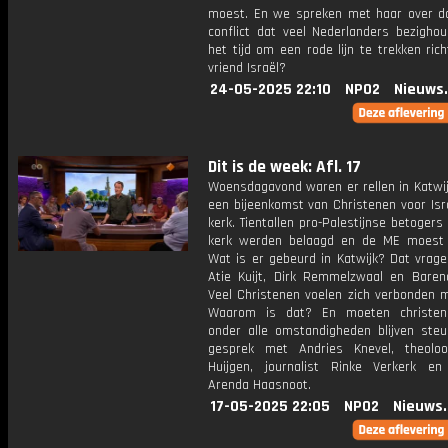
moest. En we spreken met haar over d
conflict dat veel Nederlanders bezighou
het tijd om een rode lijn te trekken ric
vriend Israël?
24-05-2025 22:10
NPO2
Nieuws
Dit is de week: Afl. 17
Woensdagavond waren er rellen in Katwi
een bijeenkomst van Christenen voor Isr
kerk. Tientallen pro-Palestijnse betogers
kerk werden belaagd en de ME moest i
Wat is er gebeurd in Katwijk? Dat vrag
Atie Kuijt, Dirk Remmelzwaal en Baren
Veel Christenen voelen zich verbonden m
Waarom is dat? En moeten christene
onder alle omstandigheden blijven ste
gesprek met Andries Knevel, theolo
Huijgen, journalist Rinke Verkerk e
Arenda Haasnoot.
17-05-2025 22:05
NPO2
Nieuws