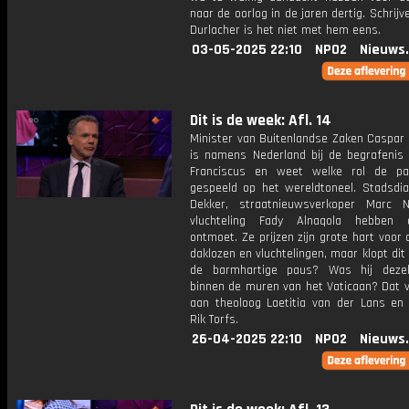
naar de oorlog in de jaren dertig. Schrijv
Durlacher is het niet met hem eens.
03-05-2025 22:10
NPO2
Nieuws
Dit is de week: Afl. 14
Minister van Buitenlandse Zaken Caspar
is namens Nederland bij de begrafenis
Franciscus en weet welke rol de pa
gespeeld op het wereldtoneel. Stadsdi
Dekker, straatnieuwsverkoper Marc N
vluchteling Fady Alnaqola hebben
ontmoet. Ze prijzen zijn grote hart voor
daklozen en vluchtelingen, maar klopt dit
de barmhartige paus? Was hij deze
binnen de muren van het Vaticaan? Dat 
aan theoloog Laetitia van der Lans en k
Rik Torfs.
26-04-2025 22:10
NPO2
Nieuws