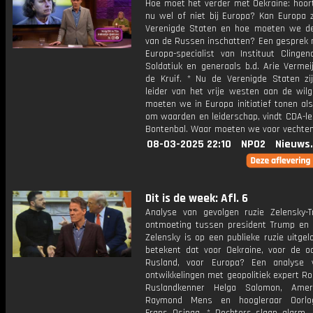
Hoe moet het verder met Oekraine: hoort
nu wel of niet bij Europa? Kan Europa 
Verenigde Staten en hoe moeten we de
van de Russen inschatten? Een gesprek 
Europa-specialist van Instituut Clingen
Soldatiuk en generaals b.d. Arie Vermei
de Kruif. * Nu de Verenigde Staten zij
leider van het vrije westen aan de wilg
moeten we in Europa initiatief tonen al
om waarden en leiderschap, vindt CDA-le
Bontenbal. Waar moeten we voor vechte
08-03-2025 22:10
NPO2
Nieuws
Dit is de week: Afl. 6
Analyse van gevolgen ruzie Zelensky-
ontmoeting tussen president Trump en 
Zelensky is op een publieke ruzie uitge
betekent dat voor Oekraine, voor de o
Rusland, voor Europa? Een analyse 
ontwikkelingen met geopolitiek expert Ro
Ruslandkenner Helga Salomon, Ameri
Raymond Mens en hoogleraar Oorlog