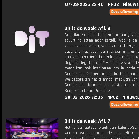
07-03-2026 22:40
NPO2
Nieuws
Dit is de week: Afl. 8
Amerika en Israël hebben Iran aangevall
stuurt raketten naar Israël. Wat is de 
van deze aanvallen, wat is de achtergro
betekent het voor de mensen in Iran e
Jan van Benthem, buitenlandjournalist N
Dagblad, legt het uit. * Het nieuws kan d
maar kan ook inspireren om in actie 
Sander de Kramer bracht kachels naar 
We bespreken het allemaal met Jan van
Sander de Kramer en vaste gasten 
Segers en Ronit Panache.
28-02-2026 22:35
NPO2
Nieuws
Dit is de week: Afl. 7
Het is de laatste week van kabinet-Scho
Agema was namens de PVV elf ma
zorgminister en de vicepremier, tot