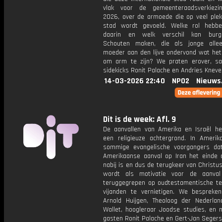
vlak voor de gemeenteraadsverkiezi
2026, over de armoede die op veel plek
stad wordt gevoeld. Welke rol hebb
daarin en welk verschil kan burg
Schouten maken, die als jonge alle
moeder aan den lijve ondervond wat het
om arm te zijn? We praten erover, 
sidekicks Ronit Palache en Andries Knevel
14-03-2026 22:40
NPO2
Nieuws
Dit is de week: Afl. 9
De aanvallen van Amerika en Israël h
een religieuze achtergrond. In Amerik
sommige evangelische voorgangers d
Amerikaanse aanval op Iran het einde d
nabij is en dus de terugkeer van Christus.
wordt als motivatie voor de aanval
teruggegrepen op oudtestamentische t
vijanden te vernietigen. We bespreke
Arnold Huijgen, Theoloog der Nederlan
Wallet, hoogleraar Joodse studies, en 
gasten Ronit Palache en Gert-Jan Segers