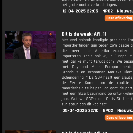
het grote aantal verkrachtingen.
12-04-2025 22:05
NPO2
Nieuws
Dit is de week: Afl. 11
Met veel aplomb kondigde president Tru
importheffingen aan tegen zo'n beetje a
die meer naar Amerika exportere
importeren, zoals ook wij in Europa. 
met gelijke munt terugslaan? We besp
met Raymond Mens, Europarlementar
Groothuis en economen Marieke Blom
Schenderling. * De SGP heeft een sleutel
de Eerste Kamer om de coalitie
meerderheid te helpen. Zo gaat de parti
met een fikse bezuiniging op ontwikkelin
jaar. Wat wil SGP-leider Chris Stoffer 
zijn steun aan dit kabinet?
05-04-2025 22:10
NPO2
Nieuws