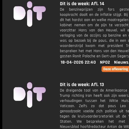
Dit is de week: Afl. 14
De benzineprijzen zijn fors gest
koopkracht daalt en de inflatie stijgt. Bi
dit het hardst aan en welke maatregelen
kabinet nemen om de pijn te verzach
voorzitter Hans van den Heuvel, wil 
verlaging van de accijns op benzine en d
was op bezoek bij de paus, die in een 
woordenstrijd kwam met president T
bespreken het met Hans van den Heuvel
gasten Ronit Palache en Gert-Jan Segers
18-04-2026 22:40
NPO2
Nieuws
Dit is de week: Afl. 13
De dreigende taal van de Amerikaanse 
Trump richting Iran heeft ook zijn weer
verhoudingen tussen het Witte Hui
Vaticaan. Zelfs zo dat paus Leo 
genoodzaakt voelde zich politiek uit t
tegen de kruisvaardersretoriek uit de 
Staten. We bespreken het met K
Nieuwsblad hoofdredacteur Anton de Wit