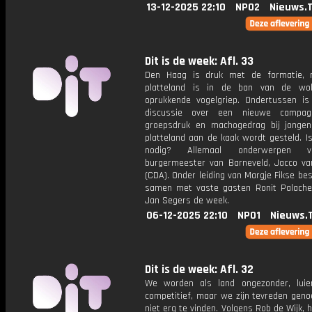
13-12-2025 22:10
NPO2
Nieuws.
Dit is de week: Afl. 33
Den Haag is druk met de formatie, 
platteland is in de ban van de wo
oprukkende vogelgriep. Ondertussen is 
discussie over een nieuwe campa
groepsdruk en machogedrag bij jonge
platteland aan de kaak wordt gesteld. I
nodig? Allemaal onderwerpen 
burgermeester van Barneveld, Jacco va
(CDA). Onder leiding van Margje Fikse bes
samen met vaste gasten Ronit Palache
Jan Segers de week.
06-12-2025 22:10
NPO1
Nieuws.
Dit is de week: Afl. 32
We worden als land ongezonder, luie
competitief, maar we zijn tevreden geno
niet erg te vinden. Volgens Rob de Wijk, 