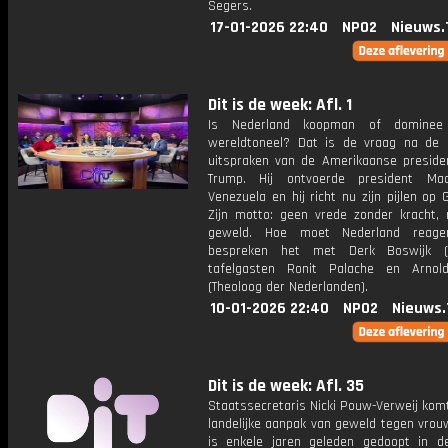
Segers.
17-01-2026 22:40
NPO2
Nieuws.
Dit is de week: Afl. 1
Is Nederland koopman of domine
wereldtoneel? Dat is de vraag na de 
uitspraken van de Amerikaanse preside
Trump. Hij ontvoerde president Ma
Venezuela en hij richt nu zijn pijlen op 
Zijn motto: geen vrede zonder kracht,
geweld. Hoe moet Nederland reag
bespreken het met Derk Boswijk 
tafelgasten Ronit Palache en Arnol
(Theoloog der Nederlanden).
10-01-2026 22:40
NPO2
Nieuws.
Dit is de week: Afl. 35
Staatssecretaris Nicki Pouw-Verweij kom
landelijke aanpak van geweld tegen vrou
is enkele jaren geleden gedoopt in 