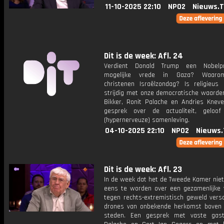
11-10-2025 22:10
NPO2
Nieuws.
Dit is de week: Afl. 24
Verdient Donald Trump een Nobelpr
mogelijke vrede in Gaza? Waaro
christenen Israëlzondag? Is religieus 
strijdig met onze democratische waarde
Bikker, Ronit Palache en Andries Kneve
gesprek over de actualiteit, geloo
(hypernerveuze) samenleving.
04-10-2025 22:10
NPO2
Nieuws.
Dit is de week: Afl. 23
In de week dat het de Tweede Kamer niet
eens te worden over een gezamenlijke v
tegen rechts-extremistisch geweld vers
drones van onbekende herkomst boven
steden. Een gesprek met vaste gast