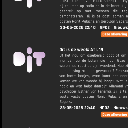
artistiek leider van Black Sheep Can Fl
hij columns op radio en in de krant. Hij
gesprek op met mensen die tege
demonstreren. Hij is te gast, samen 
gasten Ronit Palache en Gert-Jan Segers
30-05-2026 22:40
NPO2
Nieuws
Dit is de week: Afl. 19
Of het nou om asielbeleid gaat of om I
ingrijpen op de boten die naar Gaza
waren, de reacties zijn woedend. Hoe zi
samenleving zo boos geworden? Een sa
van korte lontjes, waar komt dat doo
komen we van woede bij hoop? Wat is
nodig en wat helpt daarbij? Allemaal v
psychiater Esther van Fenema. Zij is te
vaste vaste gasten Ronit Palache en
Segers.
23-05-2026 22:40
NPO2
Nieuws