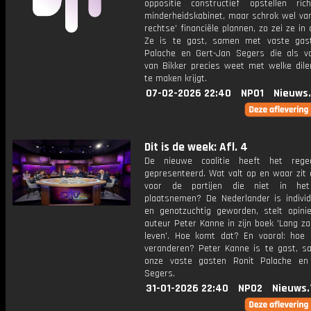
oppositie constructief opstellen ric
minderheidskabinet, maar schrok wel van
rechtse' financiële plannen, zo zei ze in
Ze is te gast, samen met vaste gas
Palache en Gert-Jan Segers die als v
van Bikker precies weet met welke dile
te maken krijgt.
07-02-2026 22:40
NPO1
Nieuws
Dit is de week: Afl. 4
De nieuwe coalitie heeft het regee
gepresenteerd. Wat valt op en waar zit 
voor de partijen die niet in het
plaatsnemen? De Nederlander is individu
en genotzuchtig geworden, stelt opinie
auteur Peter Kanne in zijn boek 'Lang zal
leven'. Hoe komt dat? En vooral: hoe 
veranderen? Peter Kanne is te gast, 
onze vaste gasten Ronit Palache en
Segers.
31-01-2026 22:40
NPO2
Nieuws.