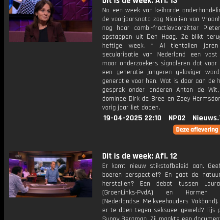
Dit is de week: Afl. 13
Na een week van keiharde onderhandeli
de voorjaarsnota zag Nicolien van Vroon
nog haar combi-fractievoorzitter Piete
opstappen uit Den Haag. Ze blikt ter
heftige week. * Al tientallen jaren
secularisatie van Nederland een vast
maar onderzoekers signaleren dat voor 
een generatie jongeren geloviger wor
generatie voor hen. Wat is daar aan de 
gesprek onder anderen Anton de Wit,
dominee Dirk de Bree en Zoey Hermsdorf
vorig jaar liet dopen.
19-04-2025 22:10
NPO2
Nieuws.
Dit is de week: Afl. 12
Er komt nieuw stikstofbeleid aan. Gee
boeren perspectief? En gaat de natuu
herstellen? Een debat tussen Laur
(GroenLinks-PvdA) en Harmen En
(Nederlandse Melkveehouders Vakbond).
er te doen tegen seksueel geweld? Tijs 
Sunny Bergman. Zij maakte een document