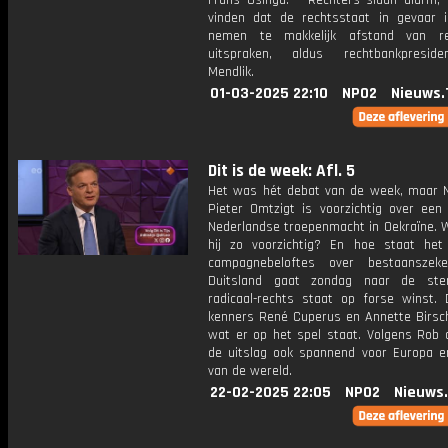
Frans Osinga. * Rechters slaan alarm, 
vinden dat de rechtsstaat in gevaar is.
nemen te makkelijk afstand van rec
uitspraken, aldus rechtbankpreside
Mendlik.
01-03-2025 22:10
NPO2
Nieuws.
Dit is de week: Afl. 5
Het was hét debat van de week, maar N
Pieter Omtzigt is voorzichtig over een 
Nederlandse troepenmacht in Oekraïne. 
hij zo voorzichtig? En hoe staat het
campagnebeloftes over bestaanszeke
Duitsland gaat zondag naar de st
radicaal-rechts staat op forse winst. D
kenners René Cuperus en Annette Birsc
wat er op het spel staat. Volgens Rob d
de uitslag ook spannend voor Europa e
van de wereld.
22-02-2025 22:05
NPO2
Nieuws