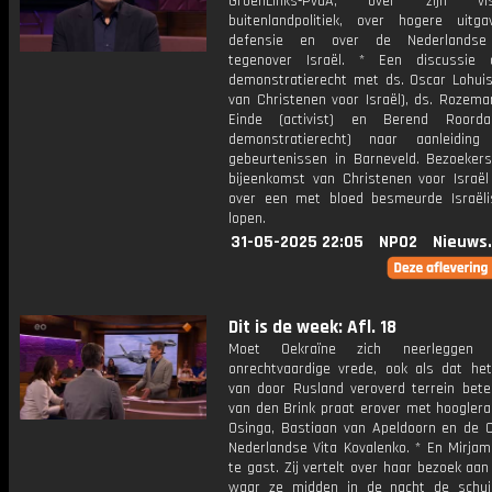
GroenLinks-PvdA, over zijn v
buitenlandpolitiek, over hogere uitg
defensie en over de Nederlandse
tegenover Israël. * Een discussie 
demonstratierecht met ds. Oscar Lohuis
van Christenen voor Israël), ds. Rozemar
Einde (activist) en Berend Roorda
demonstratierecht) naar aanleidin
gebeurtenissen in Barneveld. Bezoeker
bijeenkomst van Christenen voor Israë
over een met bloed besmeurde Israëli
lopen.
31-05-2025 22:05
NPO2
Nieuws
Dit is de week: Afl. 18
Moet Oekraïne zich neerleggen 
onrechtvaardige vrede, ook als dat he
van door Rusland veroverd terrein betek
van den Brink praat erover met hooglera
Osinga, Bastiaan van Apeldoorn en de O
Nederlandse Vita Kovalenko. * En Mirjam
te gast. Zij vertelt over haar bezoek aan
waar ze midden in de nacht de schuil