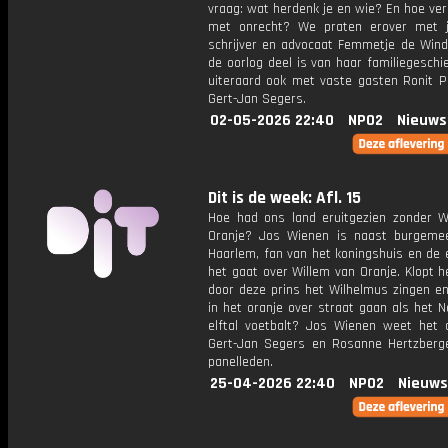
vraag: wat herdenk je en wie? En hoe ver
met onrecht? We praten erover met jo
schrijver en advocaat Femmetje de Wind
de oorlog deel is van haar familiegeschi
uiteraard ook met vaste gasten Ronit P
Gert-Jan Segers.
02-05-2026 22:40
NPO2
Nieuws
Dit is de week: Afl. 15
Hoe had ons land eruitgezien zonder W
Oranje? Jos Wienen is naast burgeme
Haarlem, fan van het koningshuis en de 
het gaat over Willem van Oranje. Klopt 
door deze prins het Wilhelmus zingen e
in het oranje over straat gaan als het 
elftal voetbalt? Jos Wienen weet het 
Gert-Jan Segers en Rosanne Hertzberge
panelleden.
25-04-2026 22:40
NPO2
Nieuws