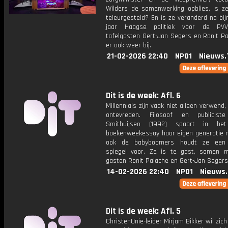
Wilders de samenwerking opblies. Is ze
teleurgesteld? En is ze veranderd na bij
jaar Haagse politiek voor de PV
tafelgasten Gert-Jan Segers en Ronit Pa
er ook weer bij.
21-02-2026 22:40
NPO1
Nieuws.
Dit is de week: Afl. 6
Millennials zijn vaak niet alleen verwend
ontevreden. Filosoof en publiciste
Smithuijsen (1992) spaart in he
boekenweekessay haar eigen generatie n
ook de babyboomers houdt ze een k
spiegel voor. Ze is te gast, samen 
gasten Ronit Palache en Gert-Jan Segers
14-02-2026 22:40
NPO1
Nieuws
Dit is de week: Afl. 5
ChristenUnie-leider Mirjam Bikker wil zich