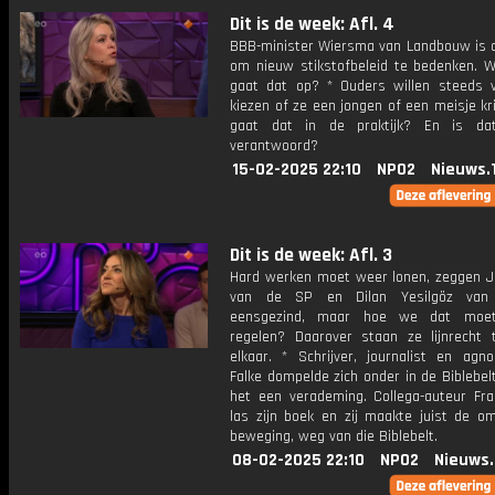
Dit is de week: Afl. 4
BBB-minister Wiersma van Landbouw is d
om nieuw stikstofbeleid te bedenken. W
gaat dat op? * Ouders willen steeds v
kiezen of ze een jongen of een meisje kr
gaat dat in de praktijk? En is dat
verantwoord?
15-02-2025 22:10
NPO2
Nieuws.
Dit is de week: Afl. 3
Hard werken moet weer lonen, zeggen J
van de SP en Dilan Yesilgöz va
eensgezind, maar hoe we dat moe
regelen? Daarover staan ze lijnrecht 
elkaar. * Schrijver, journalist en agn
Falke dompelde zich onder in de Biblebelt
het een verademing. Collega-auteur Fra
las zijn boek en zij maakte juist de o
beweging, weg van die Biblebelt.
08-02-2025 22:10
NPO2
Nieuws