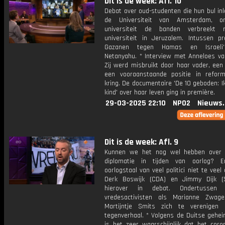
Dit is de week: Afl. 10
Debat over oud-studenten die hun bul inl
de Universiteit van Amsterdam, 
universiteit de banden verbreekt
universiteit in Jeruzalem. Intussen pr
Gazanen tegen Hamas en Israeli
Netanyahu. * Interview met Anneloes van
Zij werd misbruikt door haar vader, ee
een vooraanstaande positie in reform
kring. De documentaire 'De 10 geboden: 
kind' over haar leven ging in première.
29-03-2025 22:10
NPO2
Nieuws
Dit is de week: Afl. 9
Kunnen we het nog wel hebben over 
diplomatie in tijden van oorlog? 
oorlogstaal van veel politici niet te veel
Derk Boswijk (CDA) en Jimmy Dijk (
hierover in debat. Ondertussen 
vredesactivisten als Marianne Zwag
Martijntje Smits zich te verenigen
tegenverhaal. * Volgens de Duitse gehei
is het zeer waarschijnlijk dat het coro