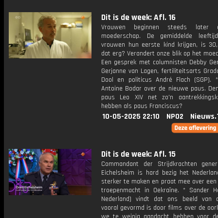
Dit is de week: Afl. 16
Vrouwen beginnen steeds later 
moederschap. De gemiddelde leeftij
vrouwen hun eerste kind krijgen, is 30,
dat erg? Verandert onze blik op het moe
Een gesprek met columnisten Debby Ger
Gerjanne van Lagen, fertiliteitsarts Gra
Dool en politicus André Flach (SGP). *
Antoine Bodar over de nieuwe paus. Denk
paus Leo XIV net zo'n aantrekkingsk
hebben als paus Franciscus?
10-05-2025 22:10
NPO2
Nieuws.
Dit is de week: Afl. 15
Commandant der Strijdkrachten gene
Eichelsheim is hard bezig het Nederlan
sterker te maken en praat mee over een 
troepenmacht in Oekraïne. * Sander Hei
Nederland) vindt dat ons beeld van 
vooral gevormd is door films over de oor
we te weinig aandacht hebben voor d