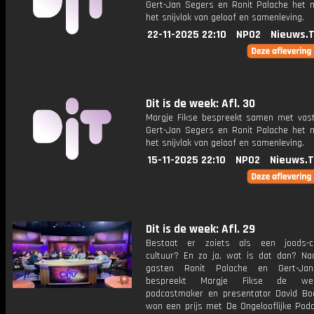
Gert-Jan Segers en Ronit Palache het 
het snijvlak van geloof en samenleving.
22-11-2025 22:10
NPO2
Nieuws.
Dit is de week: Afl. 30
Margje Fikse bespreekt samen met vas
Gert-Jan Segers en Ronit Palache het 
het snijvlak van geloof en samenleving.
15-11-2025 22:10
NPO2
Nieuws.
Dit is de week: Afl. 29
Bestaat er zoiets als een joods-chr
cultuur? En zo ja, wat is dat dan? Na
gasten Ronit Palache en Gert-Ja
bespreekt Margje Fikse de w
podcastmaker en presentator David Boo
won een prijs met De Ongelooflijke Podc