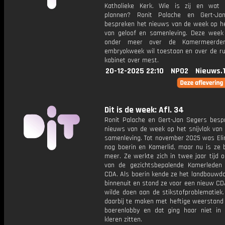
Katholieke Kerk. Wie is zij en wat 
plannen? Ronit Palache en Gert-Ja
bespreken het nieuws van de week op het
van geloof en samenleving. Deze week
onder meer over de Kamermeerder
embryokweek wil toestaan en over de ruz
kabinet over mest.
20-12-2025 22:10
NPO2
Nieuws.
Dit is de week: Afl. 34
Ronit Palache en Gert-Jan Segers besp
nieuws van de week op het snijvlak van 
samenleving. Tot november 2025 was Eli
nog boerin en Kamerlid, maar nu is ze b
meer. Ze werkte zich in twee jaar tijd 
van de gezichtsbepalende Kamerleden
CDA. Als boerin kende ze het landbouwdo
binnenuit en stond ze voor een nieuw CD
wilde doen aan de stikstofproblematiek.
daarbij te maken met heftige weerstand 
boerenlobby en dat ging haar niet in
kleren zitten.