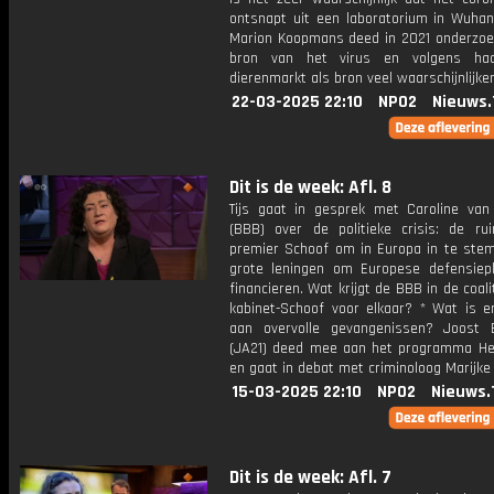
ontsnapt uit een laboratorium in Wuhan.
Marion Koopmans deed in 2021 onderzoe
bron van het virus en volgens ha
dierenmarkt als bron veel waarschijnlijker
22-03-2025 22:10
NPO2
Nieuws.
Dit is de week: Afl. 8
Tijs gaat in gesprek met Caroline van
(BBB) over de politieke crisis: de ru
premier Schoof om in Europa in te st
grote leningen om Europese defensiep
financieren. Wat krijgt de BBB in de coali
kabinet-Schoof voor elkaar? * Wat is e
aan overvolle gevangenissen? Joost
(JA21) deed mee aan het programma Hel
en gaat in debat met criminoloog Marijke
15-03-2025 22:10
NPO2
Nieuws.
Dit is de week: Afl. 7