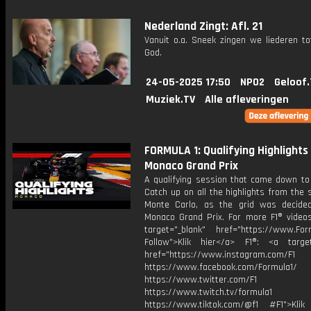
Nederland Zingt: Afl. 21
Vanuit o.a. Sneek zingen we liederen to
God.
24-05-2025 17:50
NPO2
Geloof.
Muziek.TV
Alle afleveringen
FORMULA 1: Qualifying Highlights 
Monaco Grand Prix
A qualifying session that came down to 
Catch up on all the highlights from the 
Monte Carlo, as the grid was decide
Monaco Grand Prix. For more F1® videos,
target="_blank" href="https://www.For
Follow">Klik hier</a> F1®: <a target
href="https://www.instagram.com/F1
https://www.facebook.com/Formula1/
https://www.twitter.com/F1
https://www.twitch.tv/formula1
https://www.tiktok.com/@f1 #F1">Klik