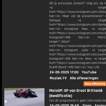
Wil jij exclusieve content? Volg ons op 
<a target="_bl
href="https://www.instagram.com/slamoff
hier</a> Meer van de presentatoren? 
Danique: <a target="_
href="https://www.instagram.com/daniq
hier</a> Instagram Max: <a target=
href="https://www.instagram.com/max.b
Instagram">Klik hier</a> Patr
target="_blank"
href="https://www.instagram.com/patric
hier</a> Instagram Julia: <a target
href="https://www.instagram.com/juulm
Instagram">Klik hier</a> Nina: <a targe
href="https://www.instagram.com/ninad
SLAM! Boost">Klik hier</a> Your Life
24-05-2025 17:00
YouTube
Muziek.TV
Alle afleveringen
MotoGP: GP van Groot Brittanië
(kwalificatie)
Van dit programma is geen informatie be
24-05-2025 16:45
Ziggo
Formul