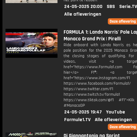
het park te redden.
24-05-2025 20:00
SBS
Serie.TV
Alle afleveringen
FORMULA 1: Lando Norris' Pole La
Monaco Grand Prix | Pirelli
Ride onboard with Lando Norris as h
pole position for the 2025 Monaco Gran
the closing stages of qualifying. For
videos, visit <a target="_
href="https://www.Formula1.com Fol
hier</a> F1®: <a target="_
href="https://www.instagram.com/F1
https://www.facebook.com/Formula1/
https://www.twitter.com/F1
https://www.twitch.tv/formula1
https://www.tiktok.com/@f1 #F1">Klik
#MonacoGP
24-05-2025 19:47
YouTube
Formule1.TV
Alle afleveringen
Di Giannantonio na Sprint