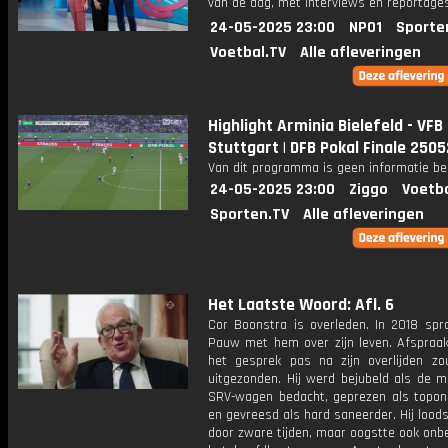
van de dag, met interviews en reportages
24-05-2025 23:00
NPO1
Sporte
Voetbal.TV
Alle afleveringen
Highlight Arminia Bielefeld - VFB
Stuttgart | DFB Pokal Finale 250
Van dit programma is geen informatie be
24-05-2025 23:00
Ziggo
Voetba
Sporten.TV
Alle afleveringen
Het Laatste Woord: Afl. 6
Cor Boonstra is overleden. In 2018 spr
Pauw met hem over zijn leven. Afspraa
het gesprek pas na zijn overlijden z
uitgezonden. Hij werd bejubeld als de m
SRV-wagen bedacht, geprezen als topo
en gevreesd als hard saneerder. Hij loods
door zware tijden, maar oogstte ook onb