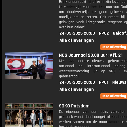
Brink onderzoekt hij of er in zijn leven aa
te vinden zijn voor het bestaan van God
om daadwerkelijk te gaan geloven v
moeilijk om te zetten. Ook omdat hij 
gelovigen vaak lichtgeraakt reageren o
over hun geloof.
24-05-2025 20:00
NPO2
Geloof
Alle afleveringen
NOS Journaal 20.00 uur: Afl. 21
Met het laatste nieuws, gebeurteni
nationaal en internationaal bela
weersverwachting. En op NPO 1 e
gebarentaal.
24-05-2025 20:00
NPO1
Nieuws
Alle afleveringen
SOKO Potsdam
De eigenaar van een klein, vervallen
pretpark wordt dood aangetroffen. Luna 
werken samen om de moordenaar te v