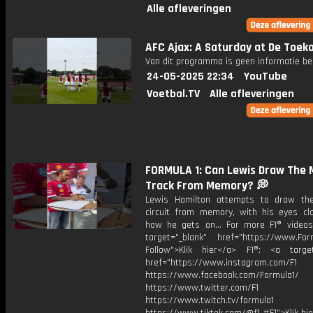
Alle afleveringen
AFC Ajax: A Saturday at De Toekom
Van dit programma is geen informatie be
24-05-2025 22:34
YouTube
Voetbal.TV
Alle afleveringen
FORMULA 1: Can Lewis Draw The
Track From Memory? 💭
Lewis Hamilton attempts to draw th
circuit from memory, with his eyes cl
how he gets on... For more F1® videos,
target="_blank" href="https://www.For
Follow">Klik hier</a> F1®: <a target
href="https://www.instagram.com/F1
https://www.facebook.com/Formula1/
https://www.twitter.com/F1
https://www.twitch.tv/formula1