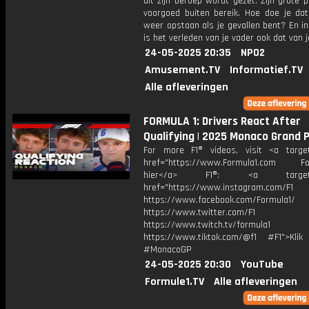
uit zijn beroep wordt gezet. Zijn grote pa
voorgoed buiten bereik. Hoe doe je dat 
weer opstaan als je gevallen bent? En i
is het verleden van je vader ook dat van j
24-05-2025 20:35
NPO2
Amusement.TV
Informatief.TV
Alle afleveringen
FORMULA 1: Drivers React After
Qualifying | 2025 Monaco Grand P
For more F1® videos, visit <a target
href="https://www.Formula1.com Fol
hier</a> F1®: <a target="_
href="https://www.instagram.com/F1
https://www.facebook.com/Formula1/
https://www.twitter.com/F1
https://www.twitch.tv/formula1
https://www.tiktok.com/@f1 #F1">Klik
#MonacoGP
24-05-2025 20:30
YouTube
Formule1.TV
Alle afleveringen