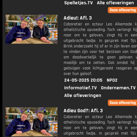
Spelletjes.TV
Alle afleveringen
Adieu!: Afl. 3
Cabaretier en acteur Leo Alkemade 
atheïstische opvoeding. Toch verlangt h
naar om te geloven, zingt hij in ee
uitgebracht liedje. In gesprek met Tij
Brink onderzoekt hij of er in zijn leven aa
te vinden zijn voor het bestaan van God
om daadwerkelijk te gaan geloven v
moeilijk om te zetten. Ook omdat hij 
gelovigen vaak lichtgeraakt reageren o
over hun geloof.
24-05-2025 20:05
NPO2
Informatief.TV
Ondernemen.TV
Alle afleveringen
Adieu God?: Afl. 3
Cabaretier en acteur Leo Alkemade 
atheïstische opvoeding. Toch verlangt h
naar om te geloven, zingt hij in ee
uitgebracht liedje. In gesprek met Tij