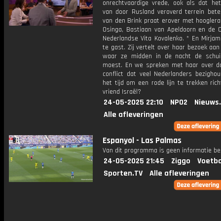
onrechtvaardige vrede, ook als dat he
van door Rusland veroverd terrein betek
van den Brink praat erover met hooglera
Osinga, Bastiaan van Apeldoorn en de O
Nederlandse Vita Kovalenko. * En Mirjam
te gast. Zij vertelt over haar bezoek aan
waar ze midden in de nacht de schuil
moest. En we spreken met haar over d
conflict dat veel Nederlanders bezighou
het tijd om een rode lijn te trekken ric
vriend Israël?
24-05-2025 22:10
NPO2
Nieuws
Alle afleveringen
Espanyol - Las Palmas
Van dit programma is geen informatie be
24-05-2025 21:45
Ziggo
Voetba
Sporten.TV
Alle afleveringen