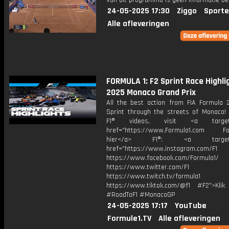
Van dit programma is geen informatie be
24-05-2025 17:30
Ziggo
Sporte
Alle afleveringen
FORMULA 1: F2 Sprint Race Highlig
2025 Monaco Grand Prix
All the best action from FIA Formula 2
Sprint through the streets of Monaco!
F1® videos, visit <a target="
href="https://www.Formula1.com Fol
hier</a> F1®: <a target="_
href="https://www.instagram.com/F1
https://www.facebook.com/Formula1/
https://www.twitter.com/F1
https://www.twitch.tv/formula1
https://www.tiktok.com/@f1 #F2">Klik
#RoadToF1 #MonacoGP
24-05-2025 17:17
YouTube
Formule1.TV
Alle afleveringen