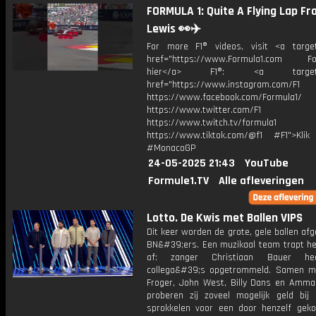
FORMULA 1: Quite A Flying Lap F
Lewis 👀✈️
For more F1® videos, visit <a target
href="https://www.Formula1.com Fol
hier</a> F1®: <a target="_
href="https://www.instagram.com/F1
https://www.facebook.com/Formula1/
https://www.twitter.com/F1
https://www.twitch.tv/formula1
https://www.tiktok.com/@f1 #F1">Klik
#MonacoGP
24-05-2025 21:43
YouTube
Formule1.TV
Alle afleveringen
Lotto. De Kwis met Ballen VIPS
Dit keer worden de grote, gele ballen af
BN&#39;ers. Een muzikaal team trapt he
af: zanger Christiaan Bauer he
collega&#39;s opgetrommeld. Samen 
Froger, John West, Billy Dans en Amma
proberen zij zoveel mogelijk geld bij 
sprokkelen voor een door henzelf gek