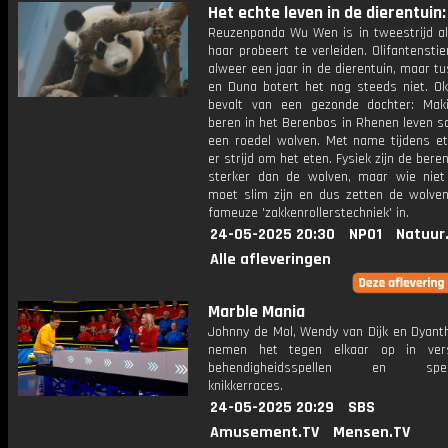
Het echte leven in de dierentuin: 
Reuzenpanda Wu Wen is in tweestrijd al
haar probeert te verleiden. Olifantenstie
alweer een jaar in de dierentuin, maar 
en Duna botert het nog steeds niet. Ok
bevalt van een gezonde dochter: Mak
beren in het Berenbos in Rhenen leven 
een roedel wolven. Met name tijdens ete
er strijd om het eten. Fysiek zijn de bere
sterker dan de wolven, maar wie niet 
moet slim zijn en dus zetten de wolve
fameuze 'zakkenrollerstechniek' in.
24-05-2025 20:30
NPO1
Natuur
Alle afleveringen
Marble Mania
Johnny de Mol, Wendy van Dijk en Dyant
nemen het tegen elkaar op in versc
behendigheidsspellen en specta
knikkerraces.
24-05-2025 20:29
SBS
Amusement.TV
Mensen.TV