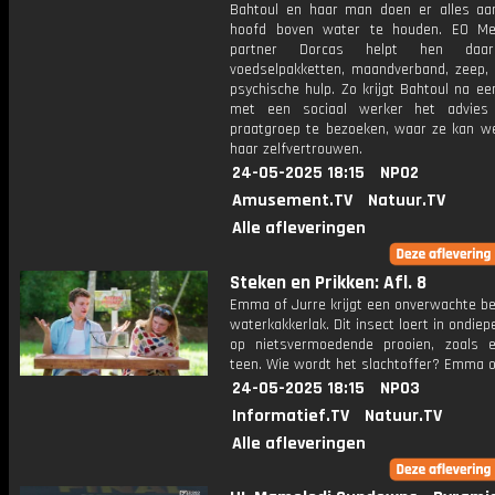
Bahtoul en haar man doen er alles a
hoofd boven water te houden. EO Me
partner Dorcas helpt hen daar
voedselpakketten, maandverband, zeep,
psychische hulp. Zo krijgt Bahtoul na e
met een sociaal werker het advie
praatgroep te bezoeken, waar ze kan w
haar zelfvertrouwen.
24-05-2025 18:15
NPO2
Amusement.TV
Natuur.TV
Alle afleveringen
Steken en Prikken: Afl. 8
Emma of Jurre krijgt een onverwachte be
waterkakkerlak. Dit insect loert in ondie
op nietsvermoedende prooien, zoals 
teen. Wie wordt het slachtoffer? Emma o
24-05-2025 18:15
NPO3
Informatief.TV
Natuur.TV
Alle afleveringen