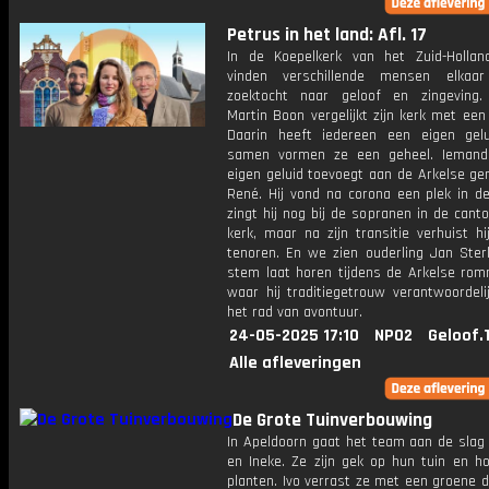
Petrus in het land: Afl. 17
In de Koepelkerk van het Zuid-Hollan
vinden verschillende mensen elkaa
zoektocht naar geloof en zingeving
Martin Boon vergelijkt zijn kerk met een
Daarin heeft iedereen een eigen gel
samen vormen ze een geheel. Iemand
eigen geluid toevoegt aan de Arkelse ge
René. Hij vond na corona een plek in de
zingt hij nog bij de sopranen in de canto
kerk, maar na zijn transitie verhuist h
tenoren. En we zien ouderling Jan Sterk
stem laat horen tijdens de Arkelse rom
waar hij traditiegetrouw verantwoordeli
het rad van avontuur.
24-05-2025 17:10
NPO2
Geloof.
Alle afleveringen
De Grote Tuinverbouwing
In Apeldoorn gaat het team aan de slag 
en Ineke. Ze zijn gek op hun tuin en h
planten. Ivo verrast ze met een groene 