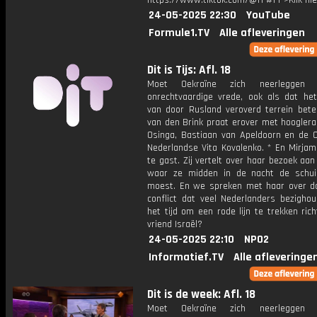
https://www.tiktok.com/@f1 #F1">Klik hi
24-05-2025 22:30
YouTube
Formule1.TV
Alle afleveringen
Dit is Tijs: Afl. 18
Moet Oekraïne zich neerleggen 
onrechtvaardige vrede, ook als dat he
van door Rusland veroverd terrein betek
van den Brink praat erover met hooglera
Osinga, Bastiaan van Apeldoorn en de O
Nederlandse Vita Kovalenko. * En Mirjam
te gast. Zij vertelt over haar bezoek aan
waar ze midden in de nacht de schuil
moest. En we spreken met haar over d
conflict dat veel Nederlanders bezighou
het tijd om een rode lijn te trekken ric
vriend Israël?
24-05-2025 22:10
NPO2
Informatief.TV
Alle afleveringe
Dit is de week: Afl. 18
Moet Oekraïne zich neerleggen 