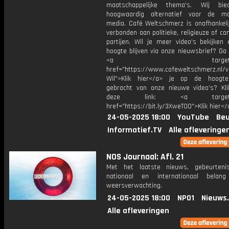
maatschappelijke thema's. Wij bi
hoogwaardig alternatief voor de ma
media. Café Weltschmerz is onafhankelij
verbonden aan politieke, religieuze of c
partijen. Wil je meer video's bekijken
hoogte blijven via onze nieuwsbrief? Ga
<a target="_bl
href="https://www.cafeweltschmerz.nl/v
Wil">Klik hier</a> je op de hoogt
gebracht van onze nieuwe video's? Kl
deze link: <a target="_
href="https://bit.ly/3XweTO0">Klik hier</
24-05-2025 18:00
YouTube
Beu
Informatief.TV
Alle afleveringe
NOS Journaal: Afl. 21
Met het laatste nieuws, gebeurteni
nationaal en internationaal bela
weersverwachting.
24-05-2025 18:00
NPO1
Nieuws
Alle afleveringen