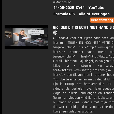
#MonacoGP
24-05-2025 17:44
YouTube
Formule1.TV
Alle afleveringen
Gio: OEI! DIT IS ECHT NIET HANDIG
🤨
♦ Bedankt voor het kijken naar deze vid
hier mijn TRUIEN EN NOG MEER VETTE D
target="_blank" href="http://www.gioxl.
hier</a> Abonneer voor meer ple
target="_blank" href="http://bit.ly/Ab
♦">Klik hier</a> Mij dagelijks volgen?
kijkje hier: - Instagram: <a target
href="https://www.instagram.com/gio/
hier</a> ben Giovanni en ik probeer het 
YouTube te entertainen met video's! Al mi
zijn in 1080p, dat betekent dus HD! 
video's als verhalen over levensgebeur
vlogs en allerlei challenges en rando
Reizen en vloggen vind ik het leukste o
Ik upload ook veel video's met mijn fam
dat wordt altijd goed ontvangen. Elke da
kan jij een video verwachten.