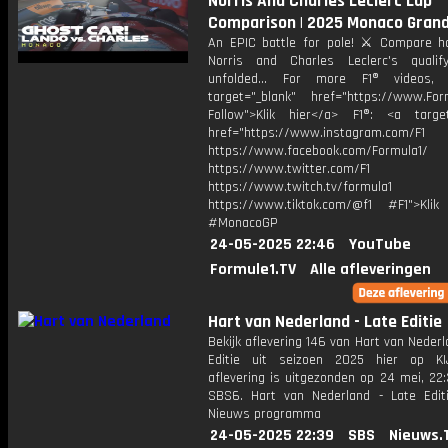
Norris And Charles Leclerc Lap
Comparison | 2025 Monaco Grand
An EPIC battle for pole! ⚔️ Compare 
Norris and Charles Leclerc's qualif
unfolded... For more F1® videos, 
target="_blank" href="https://www.For
Follow">Klik hier</a> F1®: <a target
href="https://www.instagram.com/F1
https://www.facebook.com/Formula1/
https://www.twitter.com/F1
https://www.twitch.tv/formula1
https://www.tiktok.com/@f1 #F1">Klik
#MonacoGP
24-05-2025 22:46
YouTube
Formule1.TV
Alle afleveringen
Hart van Nederland - Late Editie
Bekijk aflevering 146 van Hart van Nederl
Editie uit seizoen 2025 hier op KI
aflevering is uitgezonden op 24 mei, 22:
SBS6. Hart van Nederland - Late Edit
Nieuws programma
24-05-2025 22:39
SBS
Nieuws.