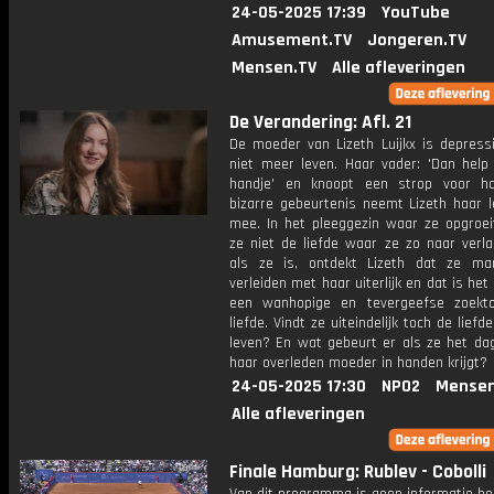
24-05-2025 17:39
YouTube
Amusement.TV
Jongeren.TV
Mensen.TV
Alle afleveringen
De Verandering: Afl. 21
De moeder van Lizeth Luijkx is depressi
niet meer leven. Haar vader: 'Dan help 
handje' en knoopt een strop voor h
bizarre gebeurtenis neemt Lizeth haar l
mee. In het pleeggezin waar ze opgroeit
ze niet de liefde waar ze zo naar verla
als ze is, ontdekt Lizeth dat ze m
verleiden met haar uiterlijk en dat is het
een wanhopige en tevergeefse zoekt
liefde. Vindt ze uiteindelijk toch de liefd
leven? En wat gebeurt er als ze het da
haar overleden moeder in handen krijgt?
24-05-2025 17:30
NPO2
Mensen
Alle afleveringen
Finale Hamburg: Rublev - Cobolli