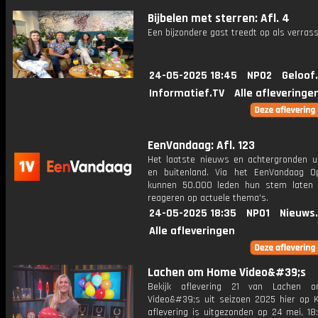
Bijbelen met sterren: Afl. 4
Een bijzondere gast treedt op als verrass
24-05-2025 18:45
NPO2
Geloof
Informatief.TV
Alle afleveringe
EenVandaag: Afl. 123
Het laatste nieuws en achtergronden ui
en buitenland. Via het EenVandaag Op
kunnen 50.000 leden hun stem laten
reageren op actuele thema's.
24-05-2025 18:35
NPO1
Nieuws
Alle afleveringen
Lachen om Home Video&#39;s
Bekijk aflevering 21 van Lachen
Video&#39;s uit seizoen 2025 hier op K
aflevering is uitgezonden op 24 mei, 18: