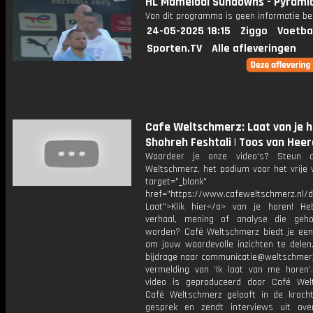
HL Mamelodi Sundowns - Pyrami
Van dit programma is geen informatie be
24-05-2025 18:15
Ziggo
Voetba
Sporten.TV
Alle afleveringen
Cafe Weltschmerz: Laat van je ho
Shohreh Feshtali | Toos van Hee
Waardeer je onze video's? Steun 
Weltschmerz, het podium voor het vrije 
target="_blank"
href="https://www.cafeweltschmerz.nl/
Laat">Klik hier</a> van je horen! H
verhaal, mening of analyse die geh
worden? Café Weltschmerz biedt je een
om jouw waardevolle inzichten te delen.
bijdrage naar communicatie@weltschmerz
vermelding van ‘Ik laat van me horen’.
video is geproduceerd door Café Wel
Café Weltschmerz gelooft in de krach
gesprek en zendt interviews uit ove