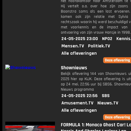
het hoofdkantoor naar Amsterdam te v
Hij vertelt o.a. over hoe zijn zoon
Boonstra soms als een last ervoeren
komen ook zijn relatie met Sylvia 
rechtszaak waarin hij werd beschuldigd 
met voorkennis en de impact van 
ontvoering van zijn vrouw Hansje in 1998.
24-05-2025 23:00
NPO2
Kennis
Mensen.TV
Politiek.TV
Alle afleveringen
Shownieuws
Bekijk aflevering 144 van Shownieuws ui
2025 hier op KIJK. Deze aflevering is u
op 24 mei, 22:56 uur bij SBS6. Shownieu
Nieuws programma
24-05-2025 22:56
SBS
Amusement.TV
Nieuws.TV
Alle afleveringen
FORMULA 1: Monaco Ghost Car! L