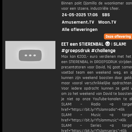
Binnen pakt Djamilla de woonkamer aan
voor een stoere, industriële sfeer.
24-05-2025 17:06
SBS
Amusement.TV
Woon.TV
Alle afleveringen
EET een STIERENBAL 😨 | SLAM!
#groepsdruk #challenge
Max kan €200,- euro verdienen met het
een STIERENBAL In GROEPSDRUK strijden
presentatoren voor David, hij gaat same
voetbal team een weekend weg, en o
kunnen zijn weekend boosten door gekke
maar vooral verschrikkelijke opdrachten
Voor iedere opdracht kunnen ze geld v
om zo het weekend van David te boosten!
je niet op onze YouTube-kanalen te a
SLAM! – Radio <a target="_
href="https://bit.ly/YTslamradio">Klik
SLAM! – Music <a target="_
href="https://bit.ly/YTslammusic">Klik
SLAM! – Series <a target="
href="https://bit.ly/YTslamseries">Klik