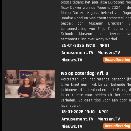
plaats tijdens het jaarlijkse Eurosonic No
Roxy Dekker won de Popprijs 2024. In de
Malou Gorter te gast, bekend van Ooga
Joodse Raad en veel theatervoorstelling
bezoek aan Museum Drachten v
tentoonstelling van Thijs Rinsema e
Schunk Museum in Heerlen v
tentoonstelling over Andy Warhol.
25-01-2025 19:10
NPO1
Amusement.TV
Mensen.TV
Nieuws.TV
Ivo op zaterdag: Afl. 8
Portretten van inspirerende persoonlijk
kijker krijgt een inkijk bij een bekende N
in binnen- of buitenland en in de Galerij 
is er ruimte voor helden uit het hed
verleden. Ivo deelt tips voor een paar
levensgeluk.
18-01-2025 19:10
NPO1
Amusement.TV
Mensen.TV
Nieuws.TV