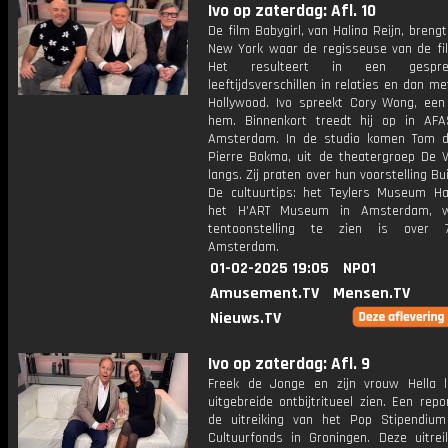
Ivo op zaterdag: Afl. 10
De film Babygirl, van Halina Reijn, breng
New York waar de regisseuse van de fi
Het resulteert in een gespr
leeftijdsverschillen in relaties en dan m
Hollywood. Ivo spreekt Cory Wong, een
hem. Binnenkort treedt hij op in AFA
Amsterdam. In de studio komen Tom 
Pierre Bokma, uit de theatergroep De Ve
langs. Zij praten over hun voorstelling Bu
De cultuurtips: het Teylers Museum H
het H'ART Museum in Amsterdam, 
tentoonstelling te zien is over 
Amsterdam.
01-02-2025 19:05
NPO1
Amusement.TV
Mensen.TV
Nieuws.TV
Ivo op zaterdag: Afl. 9
Freek de Jonge en zijn vrouw Hella 
uitgebreide ontbijtritueel zien. Een rep
de uitreiking van het Pop Stipendiu
Cultuurfonds in Groningen. Deze uitrei