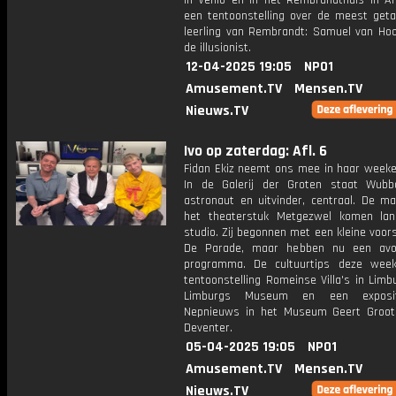
in Venlo en in het Rembrandthuis in 
een tentoonstelling over de meest geta
leerling van Rembrandt: Samuel van Hoo
de illusionist.
12-04-2025 19:05
NPO1
Amusement.TV
Mensen.TV
Nieuws.TV
Ivo op zaterdag: Afl. 6
Fidan Ekiz neemt ons mee in haar weeke
In de Galerij der Groten staat Wubb
astronaut en uitvinder, centraal. De m
het theaterstuk Metgezwel komen la
studio. Zij begonnen met een kleine voors
De Parade, maar hebben nu een avon
programma. De cultuurtips deze week
tentoonstelling Romeinse Villa's in Limb
Limburgs Museum en een exposit
Nepnieuws in het Museum Geert Groot
Deventer.
05-04-2025 19:05
NPO1
Amusement.TV
Mensen.TV
Nieuws.TV