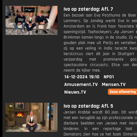
Ivo op zaterdag: Afl. 7
Een bezoek aan Eva Posthuma de Boer
Lammers. Op zondag werkt Eva in ee
Amsterdam en is Frank haar favoriete k
openingstijd. Tophockeyers Jip Jansen e
Brinkman komen langs in de studio. Zij 
gouden plak mee uit Parijs en vertellen
zij op een veiling in India terecht kw
kerstcircus viert dit jaar in Stuttgart
verjaardag met prominente ga
spectaculaire circusacts. Elise van de
neemt de kijker mee.
14-12-2024 19:10
NPO1
Amusement.TV
Mensen.TV
Nieuws.TV
Ivo op zaterdag: Afl. 5
Jeroen Krabbé wordt 80 jaar. Dit word
met een terugblik op zijn professionele c
dierbare beelden van Jeroen met He
kinderen. In een reportage laat C
Dematons zien hoe ze het boek Sinterkl