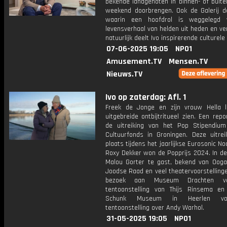
bekende landgenoten in binnen- of buite
weekend doorbrengen. Ook de Galerij d
waarin een hoofdrol is weggelegd 
levensverhaal van helden uit heden en ve
natuurlijk deelt Ivo inspirerende culturele 
07-06-2025 19:05
NPO1
Amusement.TV
Mensen.TV
Nieuws.TV
Ivo op zaterdag: Afl. 1
Freek de Jonge en zijn vrouw Hella 
uitgebreide ontbijtritueel zien. Een rep
de uitreiking van het Pop Stipendiu
Cultuurfonds in Groningen. Deze uitrei
plaats tijdens het jaarlijkse Eurosonic No
Roxy Dekker won de Popprijs 2024. In de
Malou Gorter te gast, bekend van Ooga
Joodse Raad en veel theatervoorstelling
bezoek aan Museum Drachten v
tentoonstelling van Thijs Rinsema e
Schunk Museum in Heerlen v
tentoonstelling over Andy Warhol.
31-05-2025 19:05
NPO1