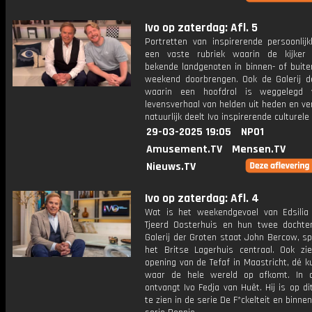
Ivo op zaterdag: Afl. 5
Portretten van inspirerende persoonlij
een vaste rubriek waarin de kijker
bekende landgenoten in binnen- of buite
weekend doorbrengen. Ook de Galerij d
waarin een hoofdrol is weggelegd 
levensverhaal van helden uit heden en ve
natuurlijk deelt Ivo inspirerende culturele 
29-03-2025 19:05
NPO1
Amusement.TV
Mensen.TV
Nieuws.TV
Ivo op zaterdag: Afl. 4
Wat is het weekendgevoel van Edsilia
Tjeerd Oosterhuis en hun twee dochte
Galerij der Groten staat John Bercow, s
het Britse Lagerhuis centraal. Ook z
opening van de Tefaf in Maastricht, dé 
waar de hele wereld op afkomt. In 
ontvangt Ivo Fedja van Huêt. Hij is op 
te zien in de serie De F*ckelteit en binnen