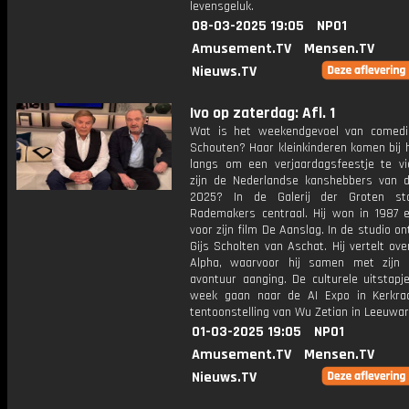
levensgeluk.
08-03-2025 19:05
NPO1
Amusement.TV
Mensen.TV
Nieuws.TV
Ivo op zaterdag: Afl. 1
Wat is het weekendgevoel van comedi
Schouten? Haar kleinkinderen komen bij 
langs om een verjaardagsfeestje te vi
zijn de Nederlandse kanshebbers van 
2025? In de Galerij der Groten st
Rademakers centraal. Hij won in 1987 
voor zijn film De Aanslag. In de studio on
Gijs Scholten van Aschat. Hij vertelt over
Alpha, waarvoor hij samen met zijn
avontuur aanging. De culturele uitstapj
week gaan naar de AI Expo in Kerkr
tentoonstelling van Wu Zetian in Leeuwar
01-03-2025 19:05
NPO1
Amusement.TV
Mensen.TV
Nieuws.TV