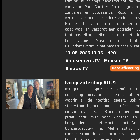
Lantink, is onlangs benoemd tot de re
van Jean Paul Gaultier. En een gespr
zangeres en tatoeëerder Roxanne Ha
vertelt over haar bijzondere vader, een 
Ivo die in het verleden meerdere keren 
gast was, en verzorgt een optreden. Cul
tentoonstelling Heilmantel ontmoet H
het Jopie Museum en tentoons
Heiligdomsvaart in het Maastrichts Mus
10-05-2025 19:05
NPO1
Amusement.TV
Mensen.TV
Nieuws.TV
Ivo op zaterdag: Afl. 9
Ivo gaat in gesprek met Renée Soute
aanleiding hiervoor is een theatervoo
waarin zij de hoofdrol speelt. Ook
stilgestaan bij haar lange carrière en ve
die zij ontving. Karin Bloemen opent ha
praat daar over haar kinderen en c
bezigheden. In mei vindt in het Am
Concertgebouw het Mahlerfestival p
Londen staat de kleindochter van Mahler
haar familie en de muziek van haar groo