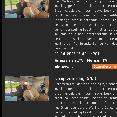
Gert Verhulst laat zien hoe hij zijn zon
invulling geeft. Journalist en presentat
Graaf vertelt over haar nieuwe boek Vri
praat ook over politiek, oorlog en lief
reportage over kunstenaar Stefan Ble
het Groningse dorpje Warffum. De cultur
de tentoonstelling Feest! in het Limbur
in Venlo en in het Rembrandthuis in 
een tentoonstelling over de meest geta
leerling van Rembrandt: Samuel van Hoo
de illusionist.
18-04-2025 15:40
NPO1
Amusement.TV
Mensen.TV
Nieuws.TV
Ivo op zaterdag: Afl. 7
Gert Verhulst laat zien hoe hij zijn zon
invulling geeft. Journalist en presentat
Graaf vertelt over haar nieuwe boek Vri
praat ook over politiek, oorlog en lief
reportage over kunstenaar Stefan Ble
het Groningse dorpje Warffum. De cultur
de tentoonstelling Feest! in het Limbur