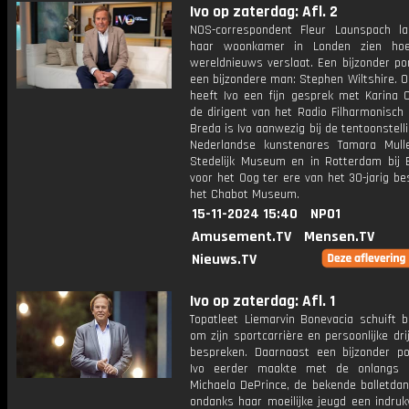
Ivo op zaterdag: Afl. 2
NOS-correspondent Fleur Launspach la
haar woonkamer in Londen zien ho
wereldnieuws verslaat. Een bijzonder po
een bijzondere man: Stephen Wiltshire. 
heeft Ivo een fijn gesprek met Karina C
de dirigent van het Radio Filharmonisch 
Breda is Ivo aanwezig bij de tentoonstell
Nederlandse kunstenares Tamara Mull
Stedelijk Museum en in Rotterdam bij 
voor het Oog ter ere van het 30-jarig b
het Chabot Museum.
15-11-2024 15:40
NPO1
Amusement.TV
Mensen.TV
Nieuws.TV
Ivo op zaterdag: Afl. 1
Topatleet Liemarvin Bonevacia schuift b
om zijn sportcarrière en persoonlijke dri
bespreken. Daarnaast een bijzonder po
Ivo eerder maakte met de onlangs o
Michaela DePrince, de bekende balletdan
ondanks haar moeilijke jeugd een indru