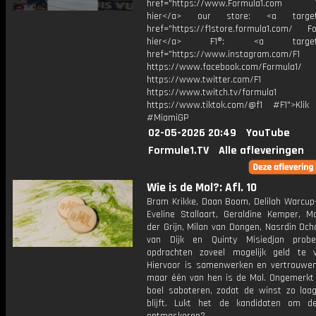
href="https://www.Formula1.com Vis
hier</a> our store: <a target=
href="https://f1store.formula1.com/ Fol
hier</a> F1®: <a target="_
href="https://www.instagram.com/F1
https://www.facebook.com/Formula1/
https://www.twitter.com/F1
https://www.twitch.tv/formula1
https://www.tiktok.com/@f1 #F1">Klik
#MiamiGP
02-05-2026 20:49
YouTube
Formule1.TV
Alle afleveringen
Wie is de Mol?: Afl. 10
Bram Krikke, Daan Boom, Delilah Warcup-
Eveline Stallaart, Geraldine Kemper, M
der Grijn, Milan van Dongen, Nasrdin Dch
van Dijk en Quinty Misiedjan prob
opdrachten zoveel mogelijk geld te v
Hiervoor is samenwerken en vertrouwen 
maar één van hen is de Mol. Ongemerkt z
boel saboteren, zodat de winst zo laag
blijft. Lukt het de kandidaten om 