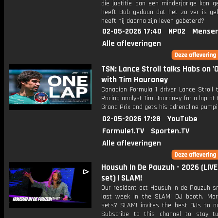
die justitie aan een minderjarige kan g
heeft Bob gedaan dat het zo ver is g
heeft hij daarna zijn leven gebeterd?
02-05-2026 17:40
NPO2
Mensen
Alle afleveringen
TSN: Lance Stroll talks Habs on '
with Tim Hauraney
Canadian Formula 1 driver Lance Stroll 
Racing analyst Tim Hauraney for a lap at
Grand Prix and gets his adrenaline pumpi
02-05-2026 17:28
YouTube
Formule1.TV
Sporten.TV
Alle afleveringen
Housuh In De Pauzuh - 2026 (LIVE
set) | SLAM!
Our resident act Housuh in de Pauzuh s
last week in the SLAM! DJ booth. Mor
sets? SLAM! invites the best DJs to ou
Subscribe to this channel to stay t