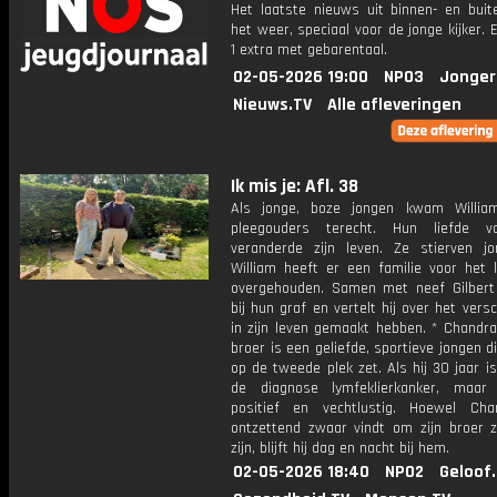
Het laatste nieuws uit binnen- en buit
het weer, speciaal voor de jonge kijker.
1 extra met gebarentaal.
02-05-2026 19:00
NPO3
Jonger
Nieuws.TV
Alle afleveringen
Ik mis je: Afl. 38
Als jonge, boze jongen kwam William
pleegouders terecht. Hun liefde 
veranderde zijn leven. Ze stierven j
William heeft er een familie voor het 
overgehouden. Samen met neef Gilbert 
bij hun graf en vertelt hij over het versc
in zijn leven gemaakt hebben. * Chandra
broer is een geliefde, sportieve jongen di
op de tweede plek zet. Als hij 30 jaar is, 
de diagnose lymfeklierkanker, maar h
positief en vechtlustig. Hoewel Ch
ontzettend zwaar vindt om zijn broer z
zijn, blijft hij dag en nacht bij hem.
02-05-2026 18:40
NPO2
Geloof