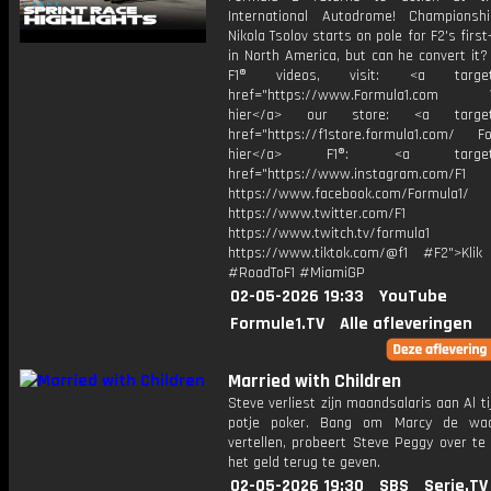
International Autodrome! Championsh
Nikola Tsolov starts on pole for F2's first
in North America, but can he convert it
F1® videos, visit: <a target="
href="https://www.Formula1.com Vis
hier</a> our store: <a target=
href="https://f1store.formula1.com/ Fol
hier</a> F1®: <a target="_
href="https://www.instagram.com/F1
https://www.facebook.com/Formula1/
https://www.twitter.com/F1
https://www.twitch.tv/formula1
https://www.tiktok.com/@f1 #F2">Klik
#RoadToF1 #MiamiGP
02-05-2026 19:33
YouTube
Formule1.TV
Alle afleveringen
Married with Children
Steve verliest zijn maandsalaris aan Al t
potje poker. Bang om Marcy de waa
vertellen, probeert Steve Peggy over te
het geld terug te geven.
02-05-2026 19:30
SBS
Serie.TV