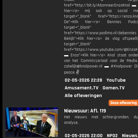
href="http://bit.ly/AbonneerEnzoKnol ▬ 
hier</a> mij ook op social me
target="_blank" href="https://enzo.kno
De">Klik hier</a> Bennies Podc
target="_blank"
href="https://www.podimo.nl/debennies
Bekijk">Klik hier</a> de vlog afspeelli
target="_blank"
href="https://www.youtube.com/@EnzoKn
▬ Enzo">Klik hier</a> Knol staat onder
van het Commissariaat voor de Media.
zakelijk@knolpower.nl ▬ #Knolpower Di
peace ✌
02-05-2026 22:28
YouTube
Amusement.TV
Gamen.TV
Alle afleveringen
Nieuwsuur: Afl. 119
Het nieuws met achtergronden, du
analyse.
02-05-2026 22:00
NPO2
Nieuws