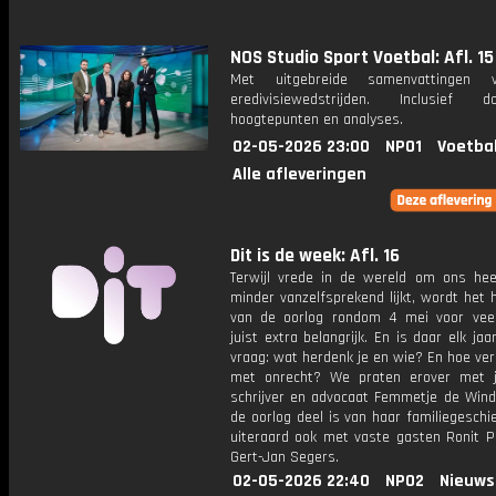
NOS Studio Sport Voetbal: Afl. 15
Met uitgebreide samenvattingen 
eredivisiewedstrijden. Inclusief do
hoogtepunten en analyses.
02-05-2026 23:00
NPO1
Voetba
Alle afleveringen
Dit is de week: Afl. 16
Terwijl vrede in de wereld om ons he
minder vanzelfsprekend lijkt, wordt het
van de oorlog rondom 4 mei voor ve
juist extra belangrijk. En is daar elk ja
vraag: wat herdenk je en wie? En hoe ver
met onrecht? We praten erover met jo
schrijver en advocaat Femmetje de Wind
de oorlog deel is van haar familiegeschi
uiteraard ook met vaste gasten Ronit P
Gert-Jan Segers.
02-05-2026 22:40
NPO2
Nieuws