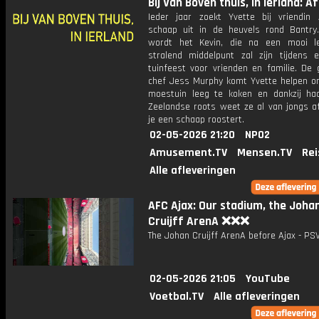
Bij Van Boven thuis, in Ierland: Afl
Ieder jaar zoekt Yvette bij vriendin 
schaap uit in de heuvels rond Bantry.
wordt het Kevin, die na een mooi l
stralend middelpunt zal zijn tijdens 
tuinfeest voor vrienden en familie. De 
chef Jess Murphy komt Yvette helpen o
moestuin leeg te koken en dankzij ha
Zeelandse roots weet ze al van jongs a
je een schaap roostert.
02-05-2026 21:20
NPO2
Amusement.TV
Mensen.TV
Rei
Alle afleveringen
AFC Ajax: Our stadium, the Joha
Cruijff ArenA ❌❌❌
The Johan Cruijff ArenA before Ajax - PSV
02-05-2026 21:05
YouTube
Voetbal.TV
Alle afleveringen