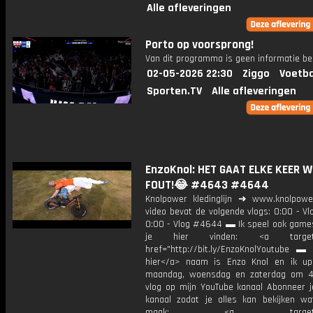
Alle afleveringen
Porto op voorsprong!
Van dit programma is geen informatie be
02-05-2026 22:30
Ziggo
Voetba
Sporten.TV
Alle afleveringen
EnzoKnol: HET GAAT ELKE KEER W
FOUT!😂 #4643 #4644
Knolpower kledinglijn ➜ www.knolpowe
video bevat de volgende vlogs: 0:00 - V
0:00 - Vlog #4644 ▬ Ik speel ook games
je hier vinden: <a target="
href="http://bit.ly/EnzoKnolYoutube ▬ M
hier</a> naam is Enzo Knol en ik up
maandag, woensdag en zaterdag om 4
vlog op mijn YouTube kanaal Abonneer j
kanaal zodat je alles kan bekijken w
maak: <a target="_b