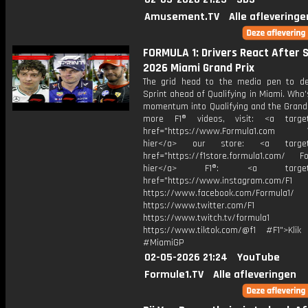
Amusement.TV
Alle afleveringe
FORMULA 1: Drivers React After S
2026 Miami Grand Prix
The grid head to the media pen to de
Sprint ahead of Qualifying in Miami. Who'
momentum into Qualifying and the Grand 
more F1® videos, visit: <a target=
href="https://www.Formula1.com Vis
hier</a> our store: <a target=
href="https://f1store.formula1.com/ Fol
hier</a> F1®: <a target="_
href="https://www.instagram.com/F1
https://www.facebook.com/Formula1/
https://www.twitter.com/F1
https://www.twitch.tv/formula1
https://www.tiktok.com/@f1 #F1">Klik
#MiamiGP
02-05-2026 21:24
YouTube
Formule1.TV
Alle afleveringen