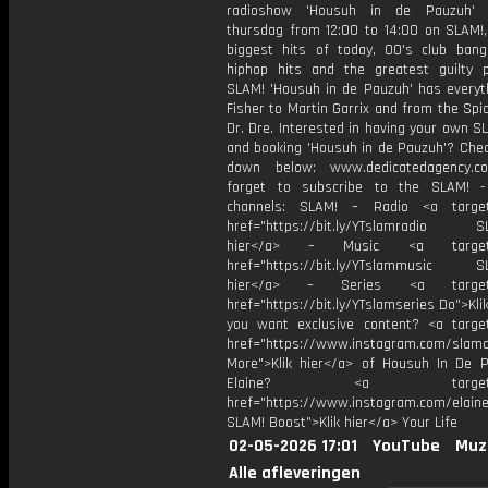
radioshow 'Housuh in de Pauzuh' 
thursdag from 12:00 to 14:00 on SLAM!,
biggest hits of today, 00's club bang
hiphop hits and the greatest guilty p
SLAM! 'Housuh in de Pauzuh' has everyt
Fisher to Martin Garrix and from the Spic
Dr. Dre. Interested in having your own S
and booking 'Housuh in de Pauzuh'? Chec
down below: www.dedicatedagency.c
forget to subscribe to the SLAM! -
channels: SLAM! – Radio <a target=
href="https://bit.ly/YTslamradio SL
hier</a> – Music <a target="
href="https://bit.ly/YTslammusic SL
hier</a> – Series <a target="
href="https://bit.ly/YTslamseries Do">Kli
you want exclusive content? <a target
href="https://www.instagram.com/slamof
More">Klik hier</a> of Housuh In De 
Elaine? <a target="_b
href="https://www.instagram.com/elaine
SLAM! Boost">Klik hier</a> Your Life
02-05-2026 17:01
YouTube
Muz
Alle afleveringen