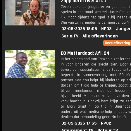
Zapp detective: Afl. 7
Zeven bekende jeugdsterren gaan een 
spelen in een mooi kasteel. Jurre Geluk 
lijk. Maar tijdens het spel is hij ineens 
Wie van zijn vrienden is de moordenaar?
02-05-2026 18:05
NPO3
Jonger
Serie.TV
Alle afleveringen
EO Metterdaad: Afl. 24
In het binnenland van Tanzania zet leraar 
in voor kinderen die slecht zien. Door 
tekort aan specialisten is de toegang t
beperkt. In samenwerking met EO Me
partner See You helpt hij kinderen op sc
dorpen om tijdig hulp te krijgen, zodat
blijven meekomen met de lessen. H
bijvoorbeeld Modesta: ze ziet vlekken
vaak hoofdpijn. Dankzij hem krijgt ze een
bij Glory grijpt hij op tijd in. Daarnaas
ouders uit wat medische hulp inhoudt, w
denken dat behandeling geen zin heeft.
02-05-2026 17:55
NPO2
Amusement.TV
Natuur.TV