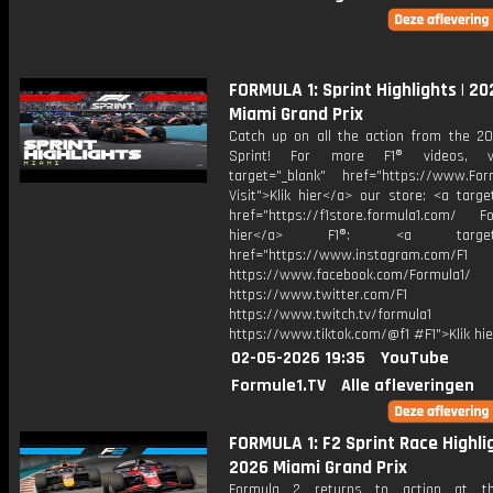
FORMULA 1: Sprint Highlights | 20
Miami Grand Prix
Catch up on all the action from the 2
Sprint! For more F1® videos, v
target="_blank" href="https://www.For
Visit">Klik hier</a> our store: <a targe
href="https://f1store.formula1.com/ Fol
hier</a> F1®: <a target="_
href="https://www.instagram.com/F1
https://www.facebook.com/Formula1/
https://www.twitter.com/F1
https://www.twitch.tv/formula1
https://www.tiktok.com/@f1 #F1">Klik hi
02-05-2026 19:35
YouTube
Formule1.TV
Alle afleveringen
FORMULA 1: F2 Sprint Race Highlig
2026 Miami Grand Prix
Formula 2 returns to action at t