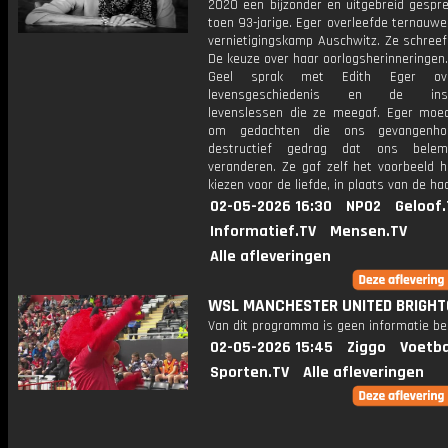
2020 een bijzonder en uitgebreid gespr
toen 93-jarige. Eger overleefde ternauw
vernietigingskamp Auschwitz. Ze schreef
De keuze over haar oorlogsherinneringen
Geel sprak met Edith Eger ov
levensgeschiedenis en de inspi
levenslessen die ze meegaf. Eger moe
om gedachten die ons gevangenh
destructief gedrag dat ons bele
veranderen. Ze gaf zelf het voorbeeld h
kiezen voor de liefde, in plaats van de haa
02-05-2026 16:30
NPO2
Geloof.
Informatief.TV
Mensen.TV
Alle afleveringen
WSL MANCHESTER UNITED BRIGH
Van dit programma is geen informatie be
02-05-2026 15:45
Ziggo
Voetba
Sporten.TV
Alle afleveringen