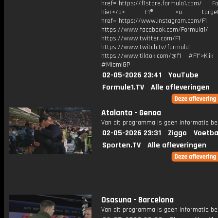
href="https://f1store.formula1.com/ Fol
hier</a> F1®: <a target="_
href="https://www.instagram.com/F1
https://www.facebook.com/Formula1/
https://www.twitter.com/F1
https://www.twitch.tv/formula1
https://www.tiktok.com/@f1 #F1">Klik
#MiamiGP
02-05-2026 23:41
YouTube
Formule1.TV
Alle afleveringen
Atalanta - Genoa
Van dit programma is geen informatie be
02-05-2026 23:31
Ziggo
Voetba
Sporten.TV
Alle afleveringen
Osasuna - Barcelona
Van dit programma is geen informatie be