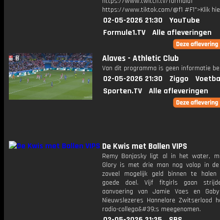
https://www.twitch.tv/formula1
https://www.tiktok.com/@f1 #F1">Klik hi
02-05-2026 21:30
YouTube
Formule1.TV
Alle afleveringen
Alaves - Athletic Club
Van dit programma is geen informatie be
02-05-2026 21:30
Ziggo
Voetba
Sporten.TV
Alle afleveringen
De Kwis met Ballen VIPS
Remy Bonjasky ligt al in het water, 
Glory is met drie man nog volop in d
zoveel mogelijk geld binnen te halen
goede doel. Vijf fitgirls gaan strij
aanvoering van Jamie Vaes en Gaby 
Nieuwslezeres Hannelore Zwitserlood h
radio-collega&#39;s meegenomen.
02-05-2026 21:25
SBS