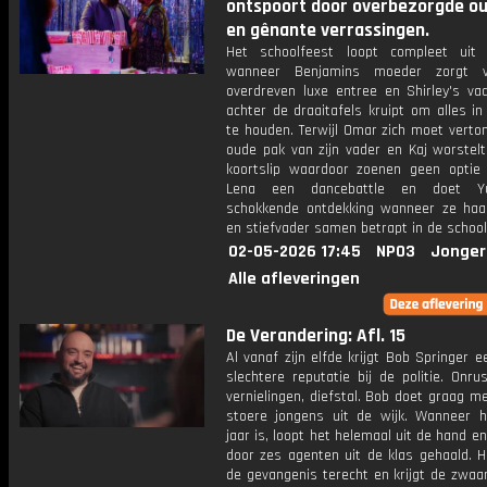
ontspoort door overbezorgde o
en gênante verrassingen.
Het schoolfeest loopt compleet uit
wanneer Benjamins moeder zorgt 
overdreven luxe entree en Shirley's vad
achter de draaitafels kruipt om alles i
te houden. Terwijl Omar zich moet verto
oude pak van zijn vader en Kaj worstel
koortslip waardoor zoenen geen optie 
Lena een dancebattle en doet Y
schokkende ontdekking wanneer ze ha
en stiefvader samen betrapt in de schoolt
02-05-2026 17:45
NPO3
Jonger
Alle afleveringen
De Verandering: Afl. 15
Al vanaf zijn elfde krijgt Bob Springer 
slechtere reputatie bij de politie. Onru
vernielingen, diefstal. Bob doet graag 
stoere jongens uit de wijk. Wanneer hi
jaar is, loopt het helemaal uit de hand en
door zes agenten uit de klas gehaald. H
de gevangenis terecht en krijgt de zwaa