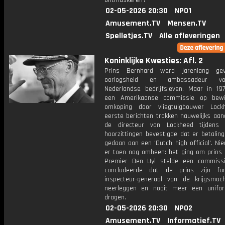
ontmaskeren?
02-05-2026 20:30
NPO1
Amusement.TV
Mensen.TV
Spelletjes.TV
Alle afleveringen
Koninklijke Kwesties: Afl. 2
Prins Bernhard werd jarenlang gev
oorlogsheld en ambassadeur v
Nederlandse bedrijfsleven. Maar in 197
een Amerikaanse commissie op bewi
omkoping door vliegtuigbouwer Lock
eerste berichten trokken nauwelijks aan
de directeur van Lockheed tijdens 
hoorzittingen bevestigde dat er betalin
gedaan aan een 'Dutch high official'. N
er toen nog omheen: het ging om prins 
Premier Den Uyl stelde een commissi
concludeerde dat de prins zijn fun
inspecteur-generaal van de krijgsma
neerleggen en nooit meer een unifo
dragen.
02-05-2026 20:30
NPO2
Amusement.TV
Informatief.TV