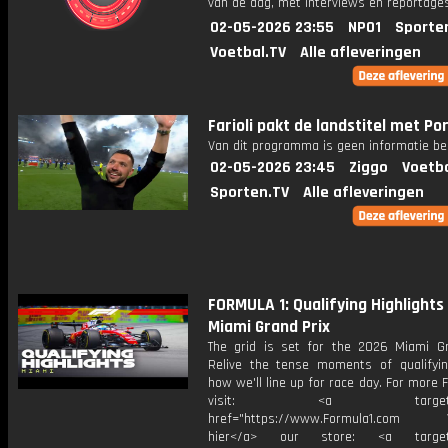
van de dag, met interviews en reportages
02-05-2026 23:55
NPO1
Sporte
Voetbal.TV
Alle afleveringen
Farioli pakt de landstitel met Por
Van dit programma is geen informatie be
02-05-2026 23:45
Ziggo
Voetba
Sporten.TV
Alle afleveringen
FORMULA 1: Qualifying Highlights 
Miami Grand Prix
The grid is set for the 2026 Miami Gr
Relive the tense moments of qualifyi
how we'll line up for race day. For more F
visit: <a target="_b
href="https://www.Formula1.com Vis
hier</a> our store: <a target=