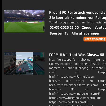
Kroont FC Porto zich vanavond v
31e keer als kampioen van Portu
Van dit programma is geen informatie be
02-05-2026 22:00
Ziggo
Voetba
Sporten.TV
Alle afleveringen
FORMULA 1: That Was Close... 😅
Max Verstappen's right-rear tyre a
Gasly's endplate got rather close in thi
moment in Sprint Qualifying. For more F
visit: <a target="_b
href="https://www.Formula1.com Vis
hier</a> our store: <a target=
href="https://f1store.formula1.com/ Fol
hier</a> F1®: <a target="_
href="https://www.instagram.com/F1
https://www.facebook.com/Formula1/
https://www.twitter.com/F1