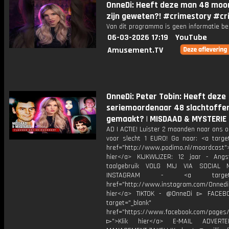
OnneDi: Heeft deze man 48 moo
zijn geweten?! #crimestory #cr
Van dit programma is geen informatie be
06-03-2026 17:19
YouTube
Amusement.TV
OnneDi: Peter Tobin: Heeft deze
seriemoordenaar 48 slachtoffe
gemaakt? | MISDAAD & MYSTERIE
AD | ACTIE! Luister 2 maanden naar ons 
voor slecht 1 EURO! Ga naar: <a target
href="http://www.podimo.nl/moordcast">
hier</a> KIJKWIJZER: 12 jaar - Ang
taalgebruik VOLG MIJ VIA SOCIAL
INSTAGRAM - <a target="_
href="http://www.instagram.com/Onned
hier</a> TIKTOK - @OnneDi ▻ FACEB
target="_blank"
href="https://www.facebook.com/pages/O
▻">Klik hier</a> E-MAIL ADVERT