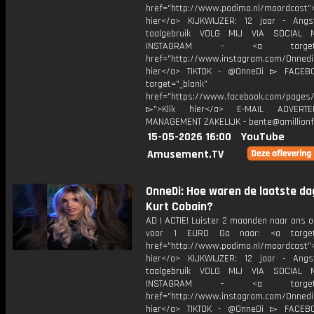
href="http://www.podimo.nl/moordcast">
hier</a> KIJKWIJZER: 12 jaar - Ang
taalgebruik VOLG MIJ VIA SOCIAL
INSTAGRAM - <a target="_
href="http://www.instagram.com/Onned
hier</a> TIKTOK - @OnneDi ▻ FACEB
target="_blank"
href="https://www.facebook.com/pages/O
▻">Klik hier</a> E-MAIL ADVERT
MANAGEMENT ZAKELIJK - bente@amillionf
15-05-2026 16:00
YouTube
Amusement.TV
OnneDi: Hoe waren de laatste da
Kurt Cobain?
AD | ACTIE! Luister 2 maanden naar ons 
voor 1 EURO Ga naar: <a target=
href="http://www.podimo.nl/moordcast">
hier</a> KIJKWIJZER: 12 jaar - Ang
taalgebruik VOLG MIJ VIA SOCIAL
INSTAGRAM - <a target="_
href="http://www.instagram.com/Onned
hier</a> TIKTOK - @OnneDi ▻ FACEB