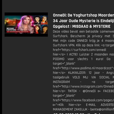
OnneDi: De Yoghurtshop Moorden
34 Jaar Oude Mysterie is Eindelij
Opgelost | MISDAAD & MYSTERIE
Deze video bevat een betaalde samenwe
Surfshark. Bescherm je privacy met S
Met mijn code ONNEDI krijg je 4 maan
Surfshark VPN. Klik op deze link: <a targe
href="https://surfshark.com/onnedi
hier</a> | ACTIE! Luister 2 maanden na
PODIMO voor slechts 1 euro! Ga 
target="_blank"
href="http://www.podimo.nl/moordcast">
hier</a> KIJKWIJZER: 12 jaar - Ang
taalgebruik VOLG MIJ VIA SOCIAL
INSTAGRAM - <a target="_
href="http://www.instagram.com/Onned
hier</a> TIKTOK - @OnneDi ▻ FACEB
target="_blank"
href="https://www.facebook.com/pages/O
▻">Klik hier</a> E-MAIL ADVERT
MANAGEMENT ZAKELIJK - bente@amillionf