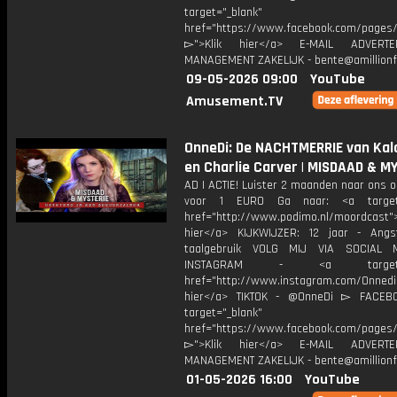
target="_blank"
href="https://www.facebook.com/pages/O
▻">Klik hier</a> E-MAIL ADVERT
MANAGEMENT ZAKELIJK - bente@amillionf
09-05-2026 09:00
YouTube
Amusement.TV
OnneDi: De NACHTMERRIE van Kal
en Charlie Carver | MISDAAD & M
AD | ACTIE! Luister 2 maanden naar ons 
voor 1 EURO Ga naar: <a target=
href="http://www.podimo.nl/moordcast">
hier</a> KIJKWIJZER: 12 jaar - Ang
taalgebruik VOLG MIJ VIA SOCIAL
INSTAGRAM - <a target="_
href="http://www.instagram.com/Onned
hier</a> TIKTOK - @OnneDi ▻ FACEB
target="_blank"
href="https://www.facebook.com/pages/O
▻">Klik hier</a> E-MAIL ADVERT
MANAGEMENT ZAKELIJK - bente@amillionf
01-05-2026 16:00
YouTube