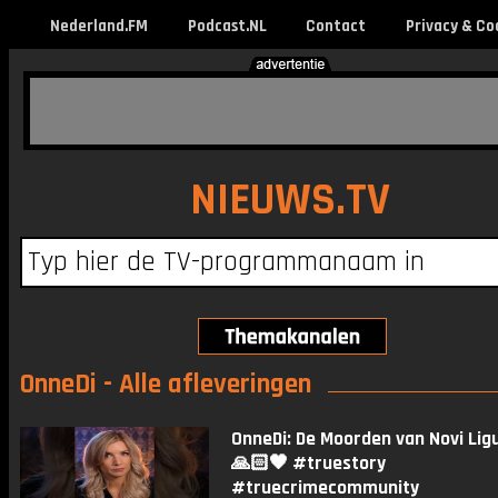
Nederland.FM
Podcast.NL
Contact
Privacy & Co
NIEUWS.TV
OnneDi - Alle afleveringen
OnneDi: De Moorden van Novi Lig
🙏🏻🖤 #truestory
#truecrimecommunity