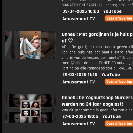
MANAGEMENT ZAKELIJK - bente@amillionf
03-04-2026 16:00
YouTube
Amusement.TV
OnneDi: Met gordijnen is je huis 
af 🤍
AD | De gordijnen van radero geven el
van ons huis net dat beetje extra sf
vind jij van de keuzes per ruimte? Ik ben 
mee 😍 Met de code ONNEDI30 ontvang 
korting op alle raamdecoratie bij RADERO
29-03-2026 11:25
YouTube
Amusement.TV
OnneDi: De Yoghurtshop Murders
werden na 34 jaar opgelost!
Van dit programma is geen informatie be
27-03-2026 18:05
YouTube
Amusement.TV