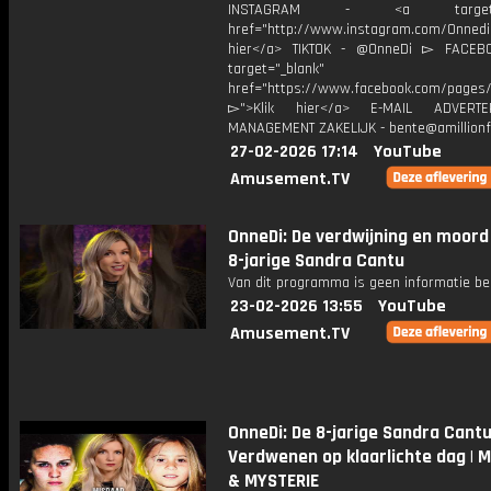
INSTAGRAM - <a target="_
href="http://www.instagram.com/Onned
hier</a> TIKTOK - @OnneDi ▻ FACEB
target="_blank"
href="https://www.facebook.com/pages/O
▻">Klik hier</a> E-MAIL ADVERT
MANAGEMENT ZAKELIJK - bente@amillionf
27-02-2026 17:14
YouTube
Amusement.TV
OnneDi: De verdwijning en moord
8-jarige Sandra Cantu
Van dit programma is geen informatie be
23-02-2026 13:55
YouTube
Amusement.TV
OnneDi: De 8-jarige Sandra Cantu
Verdwenen op klaarlichte dag | 
& MYSTERIE