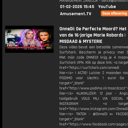
MANAGEMENT ZAKELIJK - bente@amillionf
01-02-2026 15:45
YouTube
Amusement.TV
OnneDi: De Perfecte Moord? Het 
van de 16-jarige Marie Robards |
MISDAAD & MYSTERIE
Deze video bevat een betaalde samenwe
Surfshark. Bescherm je privacy met S
Met mijn code ONNEDI krijg je 4 maan
Surfshark VPN. Klik op deze link: <a targe
href="https://surfshark.com/onnedi
hier</a> | ACTIE! Luister 2 maanden na
PODIMO voor slechts 1 euro! Ga 
target="_blank"
href="http://www.podimo.nl/moordcast">
hier</a> KIJKWIJZER: 12 jaar - Ang
taalgebruik VOLG MIJ VIA SOCIAL
INSTAGRAM - <a target="_
href="http://www.instagram.com/Onned
hier</a> TIKTOK - @OnneDi ▻ FACEB
target="_blank"
href="https://www.facebook.com/pages/O