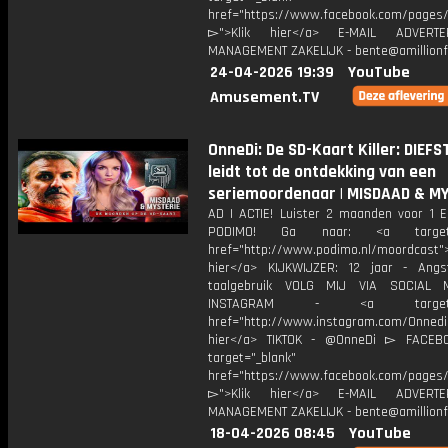
href="https://www.facebook.com/pages/O
▻">Klik hier</a> E-MAIL ADVERT
MANAGEMENT ZAKELIJK - bente@amillionf
24-04-2026 19:39
YouTube
Amusement.TV
OnneDi: De SD-Kaart Killer: DIEFS
leidt tot de ontdekking van een
seriemoordenaar | MISDAAD & M
AD | ACTIE! Luister 2 maanden voor 1 
PODIMO! Ga naar: <a target="
href="http://www.podimo.nl/moordcast">
hier</a> KIJKWIJZER: 12 jaar - Ang
taalgebruik VOLG MIJ VIA SOCIAL
INSTAGRAM - <a target="_
href="http://www.instagram.com/Onned
hier</a> TIKTOK - @OnneDi ▻ FACEB
target="_blank"
href="https://www.facebook.com/pages/O
▻">Klik hier</a> E-MAIL ADVERT
MANAGEMENT ZAKELIJK - bente@amillionf
18-04-2026 08:45
YouTube