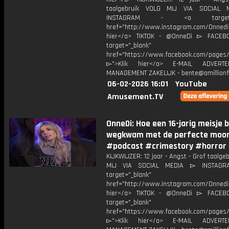
taalgebruik VOLG MIJ VIA SOCIAL
INSTAGRAM - <a target="_
href="http://www.instagram.com/Onned
hier</a> TIKTOK - @OnneDi ▻ FACEB
target="_blank"
href="https://www.facebook.com/pages/O
▻">Klik hier</a> E-MAIL ADVERT
MANAGEMENT ZAKELIJK - bente@amillionf
06-02-2026 16:01
YouTube
Amusement.TV
OnneDi: Hoe een 16-jarig meisje b
wegkwam met de perfecte moor
#podcast #crimestory #horror
KIJKWIJZER: 12 jaar - Angst - Grof taalge
MIJ VIA SOCIAL MEDIA ▻ INSTAGR
target="_blank"
href="http://www.instagram.com/Onned
hier</a> TIKTOK - @OnneDi ▻ FACEB
target="_blank"
href="https://www.facebook.com/pages/O
▻">Klik hier</a> E-MAIL ADVERT