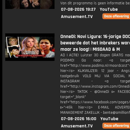
Van dit programma is geen informatie be
07-08-2026 19:27
YouTube
Amusement.TV
OnneDi: Novi Ligure: 16-jarige D
beweerde dat het inbrekers wa
maar ze loog! | MISDAAD & M
AD | ACTIE! Luister 30 dagen GRATIS na
PODIMO! Ga naar: <a target="
href="http://www.podimo.nl/moordcast">
hier</a> KIJKWIJZER: 12 jaar - Ang
taalgebruik VOLG MIJ VIA SOCIAL
INSTAGRAM - <a target="_
href="http://www.instagram.com/Onned
hier</a> TIKTOK - @OnneDi ▻ FACEB
target="_blank"
href="https://www.facebook.com/pages/O
▻">Klik hier</a> E-MAIL ADVERT
MANAGEMENT ZAKELIJK - bente@amillionf
07-08-2026 16:00
YouTube
Amusement.TV