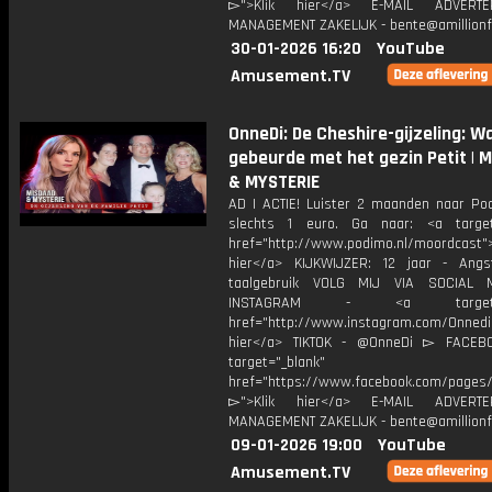
▻">Klik hier</a> E-MAIL ADVERT
MANAGEMENT ZAKELIJK - bente@amillionf
30-01-2026 16:20
YouTube
Amusement.TV
OnneDi: De Cheshire-gijzeling: W
gebeurde met het gezin Petit | 
& MYSTERIE
AD | ACTIE! Luister 2 maanden naar Po
slechts 1 euro. Ga naar: <a target
href="http://www.podimo.nl/moordcast">
hier</a> KIJKWIJZER: 12 jaar - Ang
taalgebruik VOLG MIJ VIA SOCIAL
INSTAGRAM - <a target="_
href="http://www.instagram.com/Onned
hier</a> TIKTOK - @OnneDi ▻ FACEB
target="_blank"
href="https://www.facebook.com/pages/O
▻">Klik hier</a> E-MAIL ADVERT
MANAGEMENT ZAKELIJK - bente@amillionf
09-01-2026 19:00
YouTube
Amusement.TV