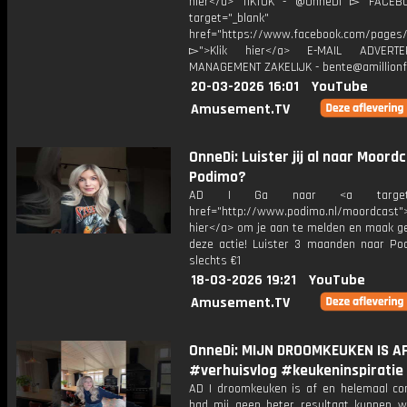
hier</a> TIKTOK - @OnneDi ▻ FACEB
target="_blank"
href="https://www.facebook.com/pages/O
▻">Klik hier</a> E-MAIL ADVERT
MANAGEMENT ZAKELIJK - bente@amillionf
20-03-2026 16:01
YouTube
Amusement.TV
OnneDi: Luister jij al naar Moord
Podimo?
AD | Ga naar <a target="_
href="http://www.podimo.nl/moordcast">
hier</a> om je aan te melden en maak ge
deze actie! Luister 3 maanden naar Po
slechts €1
18-03-2026 19:21
YouTube
Amusement.TV
OnneDi: MIJN DROOMKEUKEN IS AF
#verhuisvlog #keukeninspiratie
AD | droomkeuken is af en helemaal com
had mij geen beter resultaat kunnen 