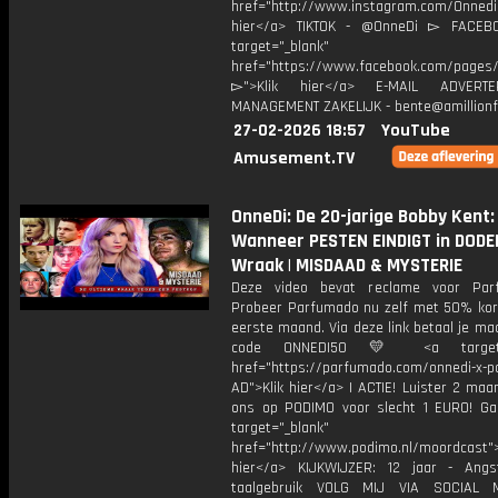
href="http://www.instagram.com/Onned
hier</a> TIKTOK - @OnneDi ▻ FACEB
target="_blank"
href="https://www.facebook.com/pages/O
▻">Klik hier</a> E-MAIL ADVERT
MANAGEMENT ZAKELIJK - bente@amillionf
27-02-2026 18:57
YouTube
Amusement.TV
OnneDi: De 20-jarige Bobby Kent:
Wanneer PESTEN EINDIGT in DODE
Wraak | MISDAAD & MYSTERIE
Deze video bevat reclame voor Par
Probeer Parfumado nu zelf met 50% kort
eerste maand. Via deze link betaal je m
code ONNEDI50 💛 <a target="
href="https://parfumado.com/onnedi-x-
AD">Klik hier</a> | ACTIE! Luister 2 ma
ons op PODIMO voor slecht 1 EURO! Ga
target="_blank"
href="http://www.podimo.nl/moordcast">
hier</a> KIJKWIJZER: 12 jaar - Ang
taalgebruik VOLG MIJ VIA SOCIAL