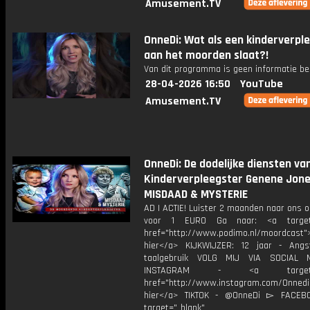
Amusement.TV
OnneDi: Wat als een kinderverpl
aan het moorden slaat?!
Van dit programma is geen informatie be
28-04-2026 16:50
YouTube
Amusement.TV
OnneDi: De dodelijke diensten va
Kinderverpleegster Genene Jone
MISDAAD & MYSTERIE
AD | ACTIE! Luister 2 maanden naar ons 
voor 1 EURO Ga naar: <a target=
href="http://www.podimo.nl/moordcast">
hier</a> KIJKWIJZER: 12 jaar - Ang
taalgebruik VOLG MIJ VIA SOCIAL
INSTAGRAM - <a target="_
href="http://www.instagram.com/Onned
hier</a> TIKTOK - @OnneDi ▻ FACEB
target="_blank"