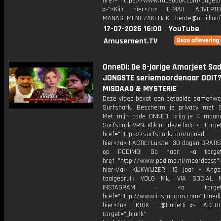
href="https://www.facebook.com/pages/O
▻">Klik hier</a> E-MAIL ADVERT
MANAGEMENT ZAKELIJK - bente@amillionf
17-07-2026 16:00
YouTube
Amusement.TV
OnneDi: De 8-jarige Amarjeet Sad
JONGSTE seriemoordenaar OOIT?!
MISDAAD & MYSTERIE
Deze video bevat een betaalde samenwe
Surfshark. Bescherm je privacy met S
Met mijn code ONNEDI krijg je 4 maan
Surfshark VPN. Klik op deze link: <a targe
href="https://surfshark.com/onnedi
hier</a> | ACTIE! Luister 30 dagen GRATI
op PODIMO! Ga naar: <a target=
href="http://www.podimo.nl/moordcast">
hier</a> KIJKWIJZER: 12 jaar - Ang
taalgebruik VOLG MIJ VIA SOCIAL
INSTAGRAM - <a target="_
href="http://www.instagram.com/Onned
hier</a> TIKTOK - @OnneDi ▻ FACEB
target="_blank"