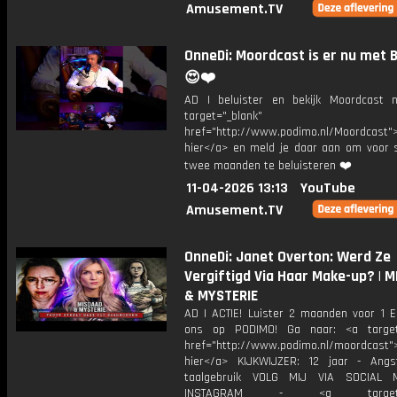
Amusement.TV
OnneDi: Moordcast is er nu met 
😍❤️
AD | beluister en bekijk Moordcast
target="_blank"
href="http://www.podimo.nl/Moordcast">
hier</a> en meld je daar aan om voor s
twee maanden te beluisteren ❤️
11-04-2026 13:13
YouTube
Amusement.TV
OnneDi: Janet Overton: Werd Ze
Vergiftigd Via Haar Make-up? | 
& MYSTERIE
AD | ACTIE! Luister 2 maanden voor 1 
ons op PODIMO! Ga naar: <a target=
href="http://www.podimo.nl/moordcast">
hier</a> KIJKWIJZER: 12 jaar - Ang
taalgebruik VOLG MIJ VIA SOCIAL
INSTAGRAM - <a target="_