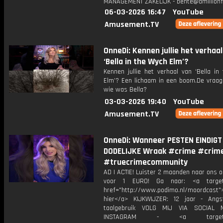
MANAGEMENT ZAKELIJK - bente@amillionf
06-03-2026 16:47
YouTube
Amusement.TV
OnneDi: Kennen jullie het verhaal
‘Bella in the Wych Elm’?
Kennen jullie het verhaal van ‘Bella in
Elm’? Een lichaam in een boom.De vraag d
wie was Bella?
03-03-2026 19:40
YouTube
Amusement.TV
OnneDi: Wanneer PESTEN EINDIGT 
DODELIJKE Wraak #crime #crim
#truecrimecommunity
AD | ACTIE! Luister 2 maanden naar ons 
voor 1 EURO! Ga naar: <a target=
href="http://www.podimo.nl/moordcast">
hier</a> KIJKWIJZER: 12 jaar - Ang
taalgebruik VOLG MIJ VIA SOCIAL
INSTAGRAM - <a target="_