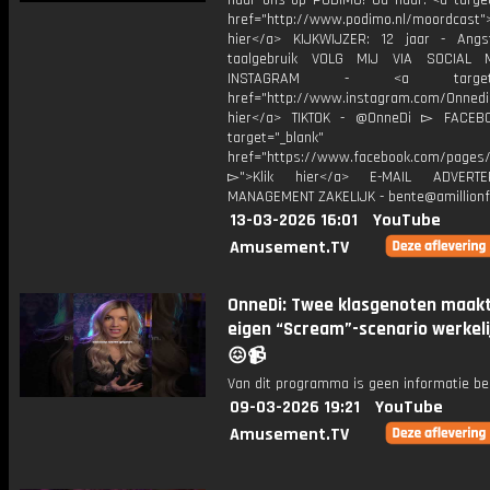
naar ons op PODIMO! Ga naar: <a target
href="http://www.podimo.nl/moordcast">
hier</a> KIJKWIJZER: 12 jaar - Ang
taalgebruik VOLG MIJ VIA SOCIAL
INSTAGRAM - <a target="_
href="http://www.instagram.com/Onned
hier</a> TIKTOK - @OnneDi ▻ FACEB
target="_blank"
href="https://www.facebook.com/pages/O
▻">Klik hier</a> E-MAIL ADVERT
MANAGEMENT ZAKELIJK - bente@amillionf
13-03-2026 16:01
YouTube
Amusement.TV
OnneDi: Twee klasgenoten maak
eigen “Scream”-scenario werkeli
😖📹
Van dit programma is geen informatie be
09-03-2026 19:21
YouTube
Amusement.TV