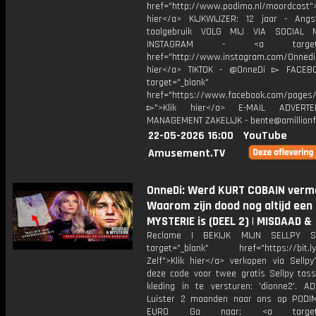
href="http://www.podimo.nl/moordcast">
hier</a> KIJKWIJZER: 12 jaar - Ang
taalgebruik VOLG MIJ VIA SOCIAL
INSTAGRAM - <a target="_
href="http://www.instagram.com/Onned
hier</a> TIKTOK - @OnneDi ▻ FACEB
target="_blank"
href="https://www.facebook.com/pages/O
▻">Klik hier</a> E-MAIL ADVERT
MANAGEMENT ZAKELIJK - bente@amillionf
22-05-2026 16:00
YouTube
Amusement.TV
OnneDi: Werd KURT COBAIN verm
Waarom zijn dood nog altijd een
MYSTERIE is (DEEL 2) | MISDAAD &
Reclame | BEKIJK MIJN SELLPY S
target="_blank" href="https://bit.l
Zelf">Klik hier</a> verkopen via Sellpy
deze code voor twee gratis Sellpy tas
kleding in te versturen: 'dionne2'. AD
Luister 2 maanden naar ons op PODI
EURO Ga naar: <a target="_