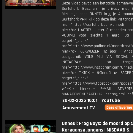
Deze video bevat een betaalde samenwe
Surfshark. Bescherm je privacy met S
Met mijn code ONNEDI krijg je 4 maan
Surfshark VPN. Klik op deze link: <a targe
href="https://surfshark.com/onnedi
hier</a> | ACTIE! Luister 2 maanden na
PODIMO voor slechts 1 euro! Ga 
target="_blank"
href="http://www.podimo.nl/moordcast">
hier</a> KIJKWIJZER: 12 jaar - Ang
taalgebruik VOLG MIJ VIA SOCIAL
INSTAGRAM - <a target="_
href="http://www.instagram.com/Onned
hier</a> TIKTOK - @OnneDi ▻ FACEB
target="_blank"
href="https://www.facebook.com/pages/O
▻">Klik hier</a> E-MAIL ADVERT
MANAGEMENT ZAKELIJK - bente@amillionf
20-02-2026 16:01
YouTube
Amusement.TV
OnneDi: Frog Boys: de moord op 5
Koreaanse jongens | MISDAAD &