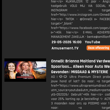
hier</a> KIJKWIJZER: 12 jaar - Ang
taalgebruik VOLG MIJ VIA SOCIAL
INSTAGRAM - <a target="_
href="http://www.instagram.com/Onned
hier</a> TIKTOK - @OnneDi ▻ FACEB
target="_blank"
href="https://www.facebook.com/pages/O
▻">Klik hier</a> E-MAIL ADVERT
MANAGEMENT ZAKELIJK - bente@amillionf
29-05-2026 16:00
YouTube
Amusement.TV
OnneDi: Brianna Maitland Verdw
Spoorloos… Alleen Haar Auto We
Gevonden | MISDAAD & MYSTERIE
AD | 🐶🐱 Ultra Premium Direct prob
jouw hond of kat? Ga naar: <a target
href="https://www.ultrapremiumdirect.nl
utm_source=youtube&utm_medium=parte
ytb-052026/ Gebruik">Klik hier</a> co
voor 25% korting op je bestelling! ✨ ACTI
3 maanden naar ons op PODIMO voor 
naar: <a target="_b