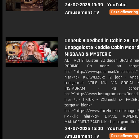
24-07-2026 19:39
YouTube
Amusement.TV
OnneDi: Bloedbad in Cabin 28 | De
Onopgeloste Keddie Cabin Moord
MISDAAD & MYSTERIE
AD | ACTIE! Luister 30 dagen GRATIS na
PODIMO! Ga naar: <a target="
href="http://www.podimo.nl/moordcast">
hier</a> KIJKWIJZER: 12 jaar - Ang
taalgebruik VOLG MIJ VIA SOCIAL
INSTAGRAM - <a target="_
href="http://www.instagram.com/Onned
hier</a> TIKTOK - @OnneDi ▻ FACEB
target="_blank"
href="https://www.facebook.com/pages/O
▻">Klik hier</a> E-MAIL ADVERT
MANAGEMENT ZAKELIJK - bente@amillionf
24-07-2026 16:00
YouTube
Amusement.TV