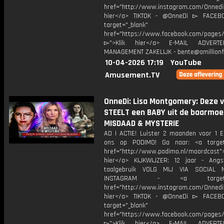
href="http://www.instagram.com/Onned
hier</a> TIKTOK - @OnneDi ▻ FACEB
target="_blank"
href="https://www.facebook.com/pages/O
▻">Klik hier</a> E-MAIL ADVERT
MANAGEMENT ZAKELIJK - bente@amillionf
10-04-2026 17:19
YouTube
Amusement.TV
OnneDi: Lisa Montgomery: Deze 
STEELT een BABY uit de baarmoed
MISDAAD & MYSTERIE
AD | ACTIE! Luister 2 maanden voor 1 
ons op PODIMO! Ga naar: <a target=
href="http://www.podimo.nl/moordcast">
hier</a> KIJKWIJZER: 12 jaar - Ang
taalgebruik VOLG MIJ VIA SOCIAL
INSTAGRAM - <a target="_
href="http://www.instagram.com/Onned
hier</a> TIKTOK - @OnneDi ▻ FACEB
target="_blank"
href="https://www.facebook.com/pages/O
▻">Klik hier</a> E-MAIL ADVERT