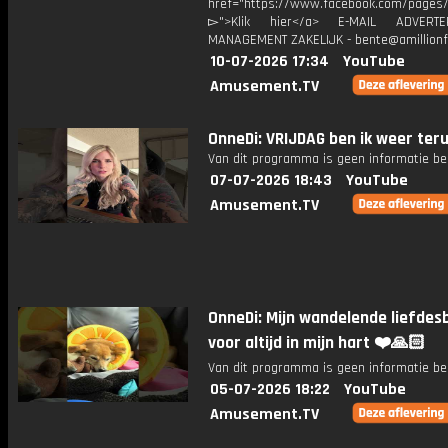
href="https://www.facebook.com/pages/O
▻">Klik hier</a> E-MAIL ADVERT
MANAGEMENT ZAKELIJK - bente@amillionf
10-07-2026 17:34
YouTube
Amusement.TV
OnneDi: VRIJDAG ben ik weer ter
Van dit programma is geen informatie be
07-07-2026 18:43
YouTube
Amusement.TV
OnneDi: Mijn wandelende liefdesb
voor altijd in mijn hart ❤️🙏🏻
Van dit programma is geen informatie be
05-07-2026 18:22
YouTube
Amusement.TV