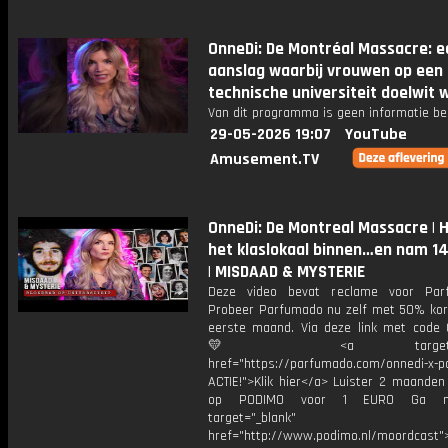
OnneDi: De Montréal Massacre: e
aanslag waarbij vrouwen op een
technische universiteit doelwit 
Van dit programma is geen informatie be
29-05-2026 19:07
YouTube
Amusement.TV
OnneDi: De Montreal Massacre | Hi
het klaslokaal binnen…en nam 14
| MISDAAD & MYSTERIE
Deze video bevat reclame voor Par
Probeer Parfumado nu zelf met 50% kort
eerste maand. Via deze link met code
💛 <a target="_bl
href="https://parfumado.com/onnedi-x-
ACTIE!">Klik hier</a> Luister 2 maanden
op PODIMO voor 1 EURO Ga n
target="_blank"
href="http://www.podimo.nl/moordcast">