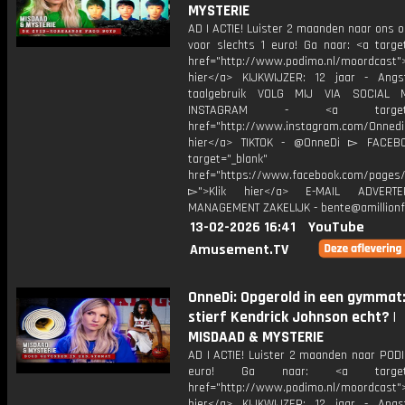
MYSTERIE
AD | ACTIE! Luister 2 maanden naar ons 
voor slechts 1 euro! Ga naar: <a target
href="http://www.podimo.nl/moordcast">
hier</a> KIJKWIJZER: 12 jaar - Ang
taalgebruik VOLG MIJ VIA SOCIAL
INSTAGRAM - <a target="_
href="http://www.instagram.com/Onned
hier</a> TIKTOK - @OnneDi ▻ FACEB
target="_blank"
href="https://www.facebook.com/pages/O
▻">Klik hier</a> E-MAIL ADVERT
MANAGEMENT ZAKELIJK - bente@amillionf
13-02-2026 16:41
YouTube
Amusement.TV
OnneDi: Opgerold in een gymmat
stierf Kendrick Johnson echt? |
MISDAAD & MYSTERIE
AD | ACTIE! Luister 2 maanden naar PODI
euro! Ga naar: <a target="
href="http://www.podimo.nl/moordcast">
hier</a> KIJKWIJZER: 12 jaar - Ang