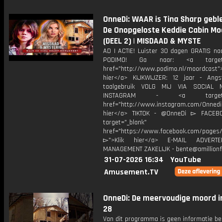
OnneDi: WAAR is Tina Sharp gebl
De Onopgeloste Keddie Cabin M
(DEEL 2) | MISDAAD & MYSTE
AD | ACTIE! Luister 30 dagen GRATIS na
PODIMO! Ga naar: <a target="
href="http://www.podimo.nl/moordcast">
hier</a> KIJKWIJZER: 12 jaar - Ang
taalgebruik VOLG MIJ VIA SOCIAL
INSTAGRAM - <a target="_
href="http://www.instagram.com/Onned
hier</a> TIKTOK - @OnneDi ▻ FACEB
target="_blank"
href="https://www.facebook.com/pages/O
▻">Klik hier</a> E-MAIL ADVERT
MANAGEMENT ZAKELIJK - bente@amillionf
31-07-2026 16:34
YouTube
Amusement.TV
OnneDi: De meervoudige moord i
28
Van dit programma is geen informatie be