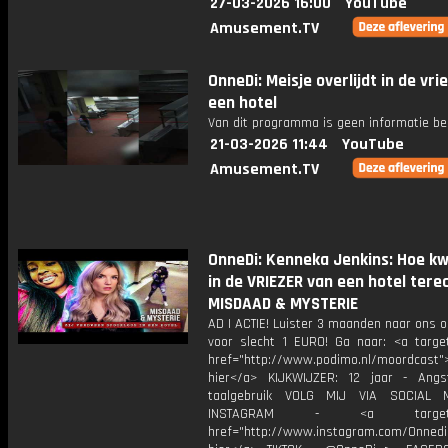
27-03-2026 16:00
YouTube
Amusement.TV
OnneDi: Meisje overlijdt in de vri
een hotel
Van dit programma is geen informatie be
21-03-2026 11:44
YouTube
Amusement.TV
OnneDi: Kenneka Jenkins: Hoe kw
in de VRIEZER van een hotel terec
MISDAAD & MYSTERIE
AD | ACTIE! Luister 3 maanden naar ons 
voor slecht 1 EURO! Ga naar: <a target
href="http://www.podimo.nl/moordcast">
hier</a> KIJKWIJZER: 12 jaar - Ang
taalgebruik VOLG MIJ VIA SOCIAL
INSTAGRAM - <a target="_
href="http://www.instagram.com/Onned