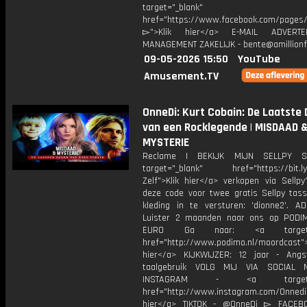
target="_blank"
href="https://www.facebook.com/pages/O
▻">Klik hier</a> E-MAIL ADVERT
MANAGEMENT ZAKELIJK - bente@amillionf
09-05-2026 15:50
YouTube
Amusement.TV
OnneDi: Kurt Cobain: De Laatste
van een Rocklegende | MISDAAD 
MYSTERIE
Reclame | BEKIJK MIJN SELLPY S
target="_blank" href="https://bit.l
Zelf">Klik hier</a> verkopen via Sellpy
deze code voor twee gratis Sellpy tas
kleding in te versturen: 'dionne2'. AD
Luister 2 maanden naar ons op PODI
EURO Ga naar: <a target="_
href="http://www.podimo.nl/moordcast">
hier</a> KIJKWIJZER: 12 jaar - Ang
taalgebruik VOLG MIJ VIA SOCIAL
INSTAGRAM - <a target="_
href="http://www.instagram.com/Onned
hier</a> TIKTOK - @OnneDi ▻ FACEB