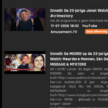
OnneDi: De 23-jarige Janet Wals
#crimestory
Van dit programma is geen informatie be
17-07-2026 18:32
YouTube
Amusement.TV
OnneDi: De MOORD op de 23-jarig
Walsh: Meerdere Mannen, Eén Da
MISDAAD & MYSTERIE
AD | ACTIE! Luister 30 dagen GRATIS na
PODIMO! Ga naar: <a target="
href="http://www.podimo.nl/moordcast">
hier</a> KIJKWIJZER: 12 jaar - Ang
taalgebruik VOLG MIJ VIA SOCIAL
INSTAGRAM - <a target="_
href="http://www.instagram.com/Onned
hier</a> TIKTOK - @OnneDi ▻ FACEB
target="_blank"