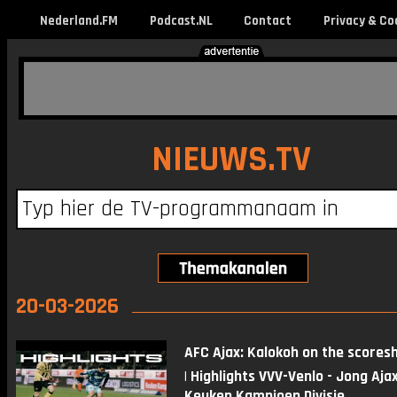
Nederland.FM
Podcast.NL
Contact
Privacy & Co
NIEUWS.TV
20-03-2026
AFC Ajax: Kalokoh on the scoresh
| Highlights VVV-Venlo - Jong Ajax
Keuken Kampioen Divisie