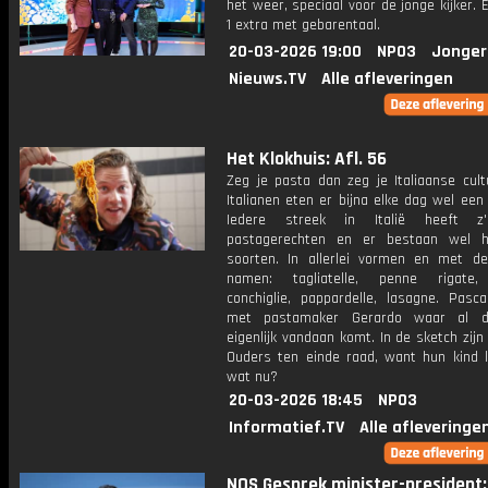
het weer, speciaal voor de jonge kijker.
1 extra met gebarentaal.
20-03-2026 19:00
NPO3
Jonger
Nieuws.TV
Alle afleveringen
Het Klokhuis: Afl. 56
Zeg je pasta dan zeg je Italiaanse cult
Italianen eten er bijna elke dag wel een
Iedere streek in Italië heeft z
pastagerechten en er bestaan wel h
soorten. In allerlei vormen en met d
namen: tagliatelle, penne rigate, 
conchiglie, pappardelle, lasagne. Pasca
met pastamaker Gerardo waar al d
eigenlijk vandaan komt. In de sketch zij
Ouders ten einde raad, want hun kind lu
wat nu?
20-03-2026 18:45
NPO3
Informatief.TV
Alle afleveringe
NOS Gesprek minister-president: 