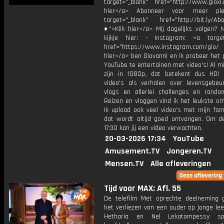
target="_blank" href="http://www.gioxl.
hier</a> Abonneer voor meer ple
target="_blank" href="http://bit.ly/Ab
♦">Klik hier</a> Mij dagelijks volgen?
kijkje hier: - Instagram: <a target
href="https://www.instagram.com/gio/
hier</a> ben Giovanni en ik probeer het 
YouTube te entertainen met video's! Al mi
zijn in 1080p, dat betekent dus HD! 
video's als verhalen over levensgebeur
vlogs en allerlei challenges en rando
Reizen en vloggen vind ik het leukste o
Ik upload ook veel video's met mijn fam
dat wordt altijd goed ontvangen. Om 
17:30 kan jij een video verwachten.
20-03-2026 17:34
YouTube
Amusement.TV
Jongeren.TV
Mensen.TV
Alle afleveringen
Tijd voor MAX: Afl. 55
De telefilm Met oprechte deelneming 
het verliezen van een ouder op jonge leef
Hetharia en Nel Lekatompessy s