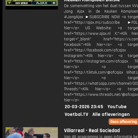
De samenvatting van het duel tussen VVV
Jong Ajax in de Keuken Kampioen 
#JongAjax ►SUBSCRIBE NOW <a target
href="http://ajax.ms/subscribe ►FOL
hier</a> US Website: <a target=
href="https://www.ajax.nl X:">Klik hi
target="_blank" href="https://x.co
Facebook:">Klik hier</a> <a target
href="http://facebook.com/afcajax
Instagram:">Klik hier</a> <a target
href="http://instagram.com/afcajax TikT
hier</a> <a target="_
href="http://tiktok.com/@afcajax WhatsA
hier</a> <a target="_
href="https://whatsapp.com/channel/
Threads:">Klik hier</a> <a target=
href="https://www.threads.net/@afcajax
hier</a>
20-03-2026 23:45
YouTube
Voetbal.TV
Alle afleveringen
Villarreal - Real Sociedad
Van dit programma is geen informatie be