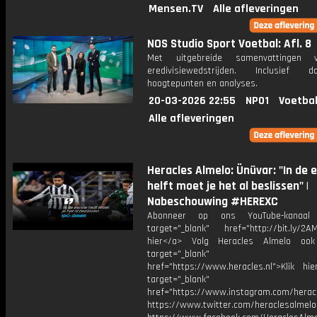
Mensen.TV
Alle afleveringen
NOS Studio Sport Voetbal: Afl. 8
Met uitgebreide samenvattingen 
eredivisiewedstrijden. Inclusief do
hoogtepunten en analyses.
20-03-2026 22:55
NPO1
Voetbal
Alle afleveringen
Heracles Almelo: Ünüvar: "In de 
helft moet je het al beslissen" |
Nabeschouwing #HEREXC
Abonneer op ons YouTube-kanaal
target="_blank" href="http://bit.ly/2AM
hier</a> Volg Heracles Almelo oo
target="_blank"
href="https://www.heracles.nl">Klik hi
target="_blank"
href="https://www.instagram.com/herac
https://www.twitter.com/heraclesalmelo