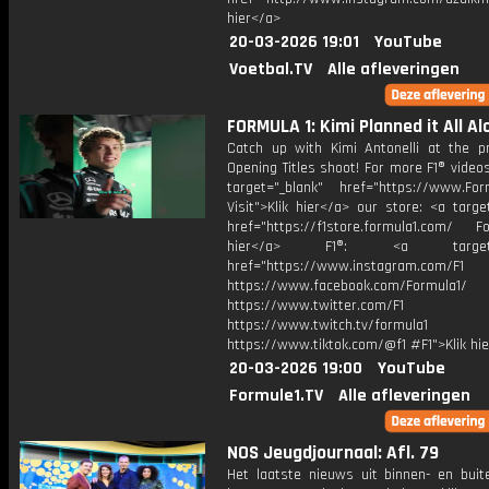
hier</a>
20-03-2026 19:01
YouTube
Voetbal.TV
Alle afleveringen
FORMULA 1: Kimi Planned it All Al
Catch up with Kimi Antonelli at the p
Opening Titles shoot! For more F1® videos,
target="_blank" href="https://www.For
Visit">Klik hier</a> our store: <a targe
href="https://f1store.formula1.com/ Fol
hier</a> F1®: <a target="_
href="https://www.instagram.com/F1
https://www.facebook.com/Formula1/
https://www.twitter.com/F1
https://www.twitch.tv/formula1
https://www.tiktok.com/@f1 #F1">Klik hi
20-03-2026 19:00
YouTube
Formule1.TV
Alle afleveringen
NOS Jeugdjournaal: Afl. 79
Het laatste nieuws uit binnen- en buit