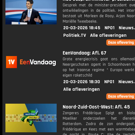
Gesprek met de minister-president ove
ontwikkelingen in de politiek. Het inte
bestaat uit Marleen de Rooy, Arjan Noor
Mariëlle Tweebeeke.
20-03-2026 18:45
NPO1
Nieuws
Politiek.TV
Alle afleveringen
EenVandaag: Afl. 67
Grote energiecrisis gaat ons allemaa
Neergeschoten agent in Schoonhoven ha
op het Iraanse regime * Europa werk
eigen raketschild
20-03-2026 18:30
NPO1
Nieuws
Alle afleveringen
Noord-Zuid-Oost-West: Afl. 45
Zangeres Frédérique Spigt en biol
Moeliker onderzoeken het dieren
Rotterdam. Zodra de zon ondergaat,
Frédérique en Kees met een warmtebe
de nacht in. Route C: Abe de Vertell