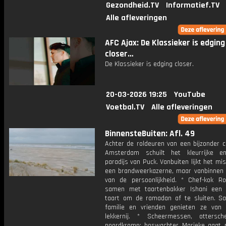
Gezondheid.TV
Informatief.TV
Alle afleveringen
AFC Ajax: De Klassieker is edging
closer…
De Klassieker is edging closer.
20-03-2026 19:25
YouTube
Voetbal.TV
Alle afleveringen
BinnensteBuiten: Afl. 49
Achter de roldeuren van een bijzonder c
Amsterdam schuilt het kleurrijke e
paradijs van Puck. Vanbuiten lijkt het mi
een brandweerkazerne, maar vanbinnen 
van de persoonlijkheid. * Chef-kok R
samen met taartenbakker Ishani een 
taart om de ramadan af te sluiten. 
familie en vrienden genieten ze van
lekkernij. * Scheermessen, ottersc
noordkromp; boswachter Marieke gaat 