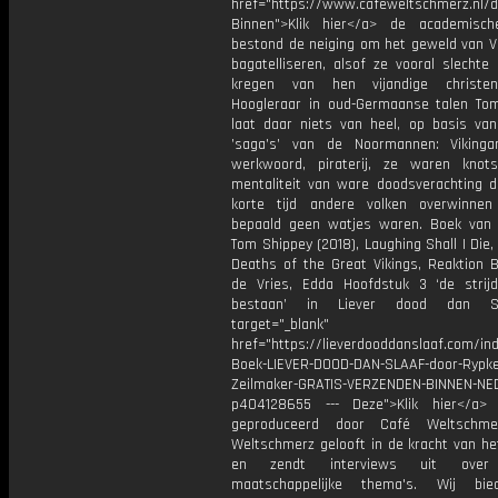
href="https://www.cafeweltschmerz.nl/
Binnen">Klik hier</a> de academisc
bestond de neiging om het geweld van Vi
bagatelliseren, alsof ze vooral slechte
kregen van hen vijandige christe
Hoogleraar in oud-Germaanse talen To
laat daar niets van heel, op basis va
’saga’s’ van de Noormannen: Viking
werkwoord, piraterij, ze waren knot
mentaliteit van ware doodsverachting d
korte tijd andere volken overwinne
bepaald geen watjes waren. Boek van
Tom Shippey (2018), Laughing Shall I Die,
Deaths of the Great Vikings, Reaktion 
de Vries, Edda Hoofdstuk 3 ‘de stri
bestaan’ in Liever dood dan S
target="_blank"
href="https://lieverdooddanslaaf.com/in
Boek-LIEVER-DOOD-DAN-SLAAF-door-Rypke
Zeilmaker-GRATIS-VERZENDEN-BINNEN-NE
p404128655 --- Deze">Klik hier</a>
geproduceerd door Café Weltschme
Weltschmerz gelooft in de kracht van he
en zendt interviews uit over 
maatschappelijke thema's. Wij bi