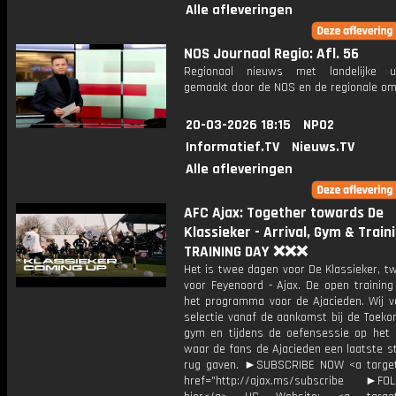
Alle afleveringen
NOS Journaal Regio: Afl. 56
Regionaal nieuws met landelijke uit
gemaakt door de NOS en de regionale om
20-03-2026 18:15
NPO2
Informatief.TV
Nieuws.TV
Alle afleveringen
AFC Ajax: Together towards De
Klassieker - Arrival, Gym & Traini
TRAINING DAY ❌❌❌
Het is twee dagen voor De Klassieker, t
voor Feyenoord - Ajax. De open training
het programma voor de Ajacieden. Wij v
selectie vanaf de aankomst bij de Toeko
gym en tijdens de oefensessie op het 
waar de fans de Ajacieden een laatste s
rug gaven. ►SUBSCRIBE NOW <a target
href="http://ajax.ms/subscribe ►FOL