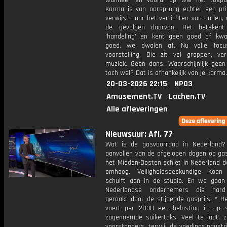
wanneer en vooral op wie het toepa
Karma is van oorsprong echter een pri
verwijst naar het verrichten van daden,
de gevolgen daarvan. Het betekent l
'handeling' en kent geen goed of kw
goed, we dwalen af. Nu volle foc
voorstelling. Die zit vol grappen, ve
muziek. Geen dans. Waarschijnlijk geen
toch wel? Dat is afhankelijk van je karma.
20-03-2026 22:15
NPO3
Amusement.TV
Lachen.TV
Alle afleveringen
Nieuwsuur: Afl. 77
Wat is de gasvoorraad in Nederland
aanvallen van de afgelopen dagen op gas
het Midden-Oosten schiet in Nederland d
omhoog. Veiligheidsdeskundige Koen
schuift aan in de studio. En we gaan 
Nederlandse ondernemers die har
geraakt door de stijgende gasprijs. * H
voert per 2030 een belasting in op s
zogenoemde suikertaks. Veel te laat, 
voorstanders, terwijl de voedingsindustri