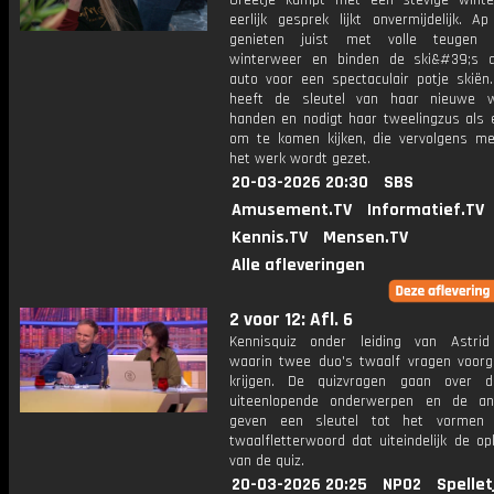
Greetje kampt met een stevige winte
eerlijk gesprek lijkt onvermijdelijk. A
genieten juist met volle teugen
winterweer en binden de ski&#39;s 
auto voor een spectaculair potje skiën.
heeft de sleutel van haar nieuwe w
handen en nodigt haar tweelingzus als e
om te komen kijken, die vervolgens m
het werk wordt gezet.
20-03-2026 20:30
SBS
Amusement.TV
Informatief.TV
Kennis.TV
Mensen.TV
Alle afleveringen
2 voor 12: Afl. 6
Kennisquiz onder leiding van Astri
waarin twee duo's twaalf vragen voorg
krijgen. De quizvragen gaan over 
uiteenlopende onderwerpen en de an
geven een sleutel tot het vormen
twaalfletterwoord dat uiteindelijk de op
van de quiz.
20-03-2026 20:25
NPO2
Spellet