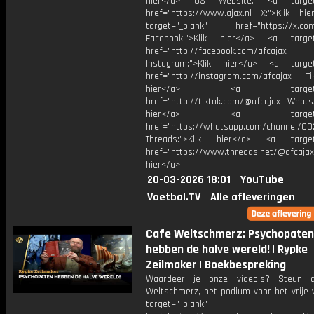
hier</a> US Website: <a target=
href="https://www.ajax.nl X:">Klik hi
target="_blank" href="https://x.co
Facebook:">Klik hier</a> <a target
href="http://facebook.com/afcajax
Instagram:">Klik hier</a> <a target
href="http://instagram.com/afcajax TikT
hier</a> <a target="_
href="http://tiktok.com/@afcajax WhatsA
hier</a> <a target="_
href="https://whatsapp.com/channel/
Threads:">Klik hier</a> <a target=
href="https://www.threads.net/@afcajax
hier</a>
20-03-2026 18:01
YouTube
Voetbal.TV
Alle afleveringen
Cafe Weltschmerz: Psychopaten
hebben de halve wereld! | Rypke
Zeilmaker | Boekbespreking
Waardeer je onze video's? Steun 
Weltschmerz, het podium voor het vrije 
target="_blank"