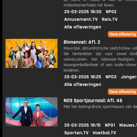
midwinterverhalen tot leven.
20-03-2026 18:30
NPO2
Amusement.TV
Reis.TV
Alle afleveringen
Binnenvet: Afl. 2
Kleurrijke, absurdistische sketchshow vol
die herkenbaar zijn voor zowel kin
volwassenen. Van kabouter-hooligan
kauwgomballenboer of een ouder-show
kinderen.
20-03-2026 18:25
NPO3
Jonger
Alle afleveringen
NOS Sportjournaal: Afl. 46
Met het belangrijkste sportnieuws van de
20-03-2026 18:15
NPO1
Nieuws.
Sporten.TV
Voetbal.TV