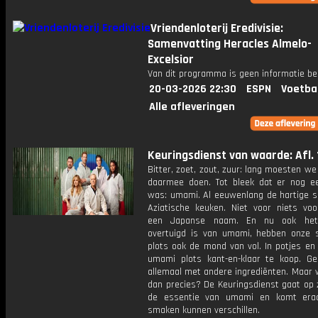
Vriendenloterij Eredivisie:
Samenvatting Heracles Almelo-
Excelsior
Van dit programma is geen informatie be
20-03-2026 22:30
ESPN
Voetba
Alle afleveringen
Keuringsdienst van waarde: Afl. 
Bitter, zoet, zout, zuur: lang moesten we
daarmee doen. Tot bleek dat er nog 
was: umami. Al eeuwenlang de hartige sp
Aziatische keuken. Niet voor niets voo
een Japanse naam. En nu ook he
overtuigd is van umami, hebben onze 
plots ook de mond van vol. In potjes en 
umami plots kant-en-klaar te koop. G
allemaal met andere ingrediënten. Maar 
dan precies? De Keuringsdienst gaat op 
de essentie van umami en komt erac
smaken kunnen verschillen.