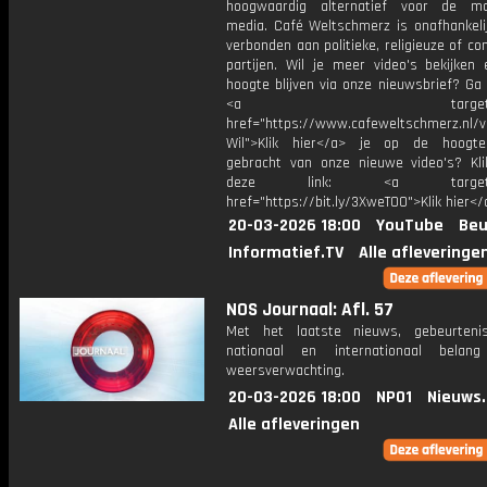
hoogwaardig alternatief voor de ma
media. Café Weltschmerz is onafhankelij
verbonden aan politieke, religieuze of c
partijen. Wil je meer video's bekijken
hoogte blijven via onze nieuwsbrief? Ga
<a target="_bl
href="https://www.cafeweltschmerz.nl/v
Wil">Klik hier</a> je op de hoogt
gebracht van onze nieuwe video's? Kl
deze link: <a target="_
href="https://bit.ly/3XweTO0">Klik hier</
20-03-2026 18:00
YouTube
Beu
Informatief.TV
Alle afleveringe
NOS Journaal: Afl. 57
Met het laatste nieuws, gebeurteni
nationaal en internationaal bela
weersverwachting.
20-03-2026 18:00
NPO1
Nieuws
Alle afleveringen