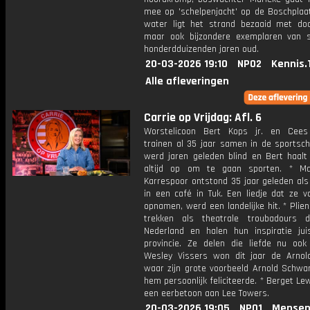
mee op 'schelpenjacht' op de Boschplaat
water ligt het strand bezaaid met d
maar ook bijzondere exemplaren van
honderdduizenden jaren oud.
20-03-2026 19:10
NPO2
Kennis.
Alle afleveringen
Carrie op Vrijdag: Afl. 6
Worstelicoon Bert Kops jr. en Cees
trainen al 35 jaar samen in de sportsch
werd jaren geleden blind en Bert haal
altijd op om te gaan sporten. * Ma
Karrespoor ontstond 35 jaar geleden als
in een café in Tuk. Een liedje dat ze v
opnamen, werd een landelijke hit. * Plie
trekken als theatrale troubadours 
Nederland en halen hun inspiratie jui
provincie. Ze delen die liefde nu ook 
Wesley Vissers won dit jaar de Arnold
waar zijn grote voorbeeld Arnold Schwa
hem persoonlijk feliciteerde. * Berget Le
een eerbetoon aan Lee Towers.
20-03-2026 19:05
NPO1
Mensen