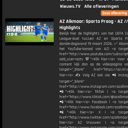
Nieuws.TV
Alle afleveringen
AZ Alkmaar: Sparta Praag - AZ //
Highlights
Bekijk hier de highlights van het UEFA 
League-duel tussen AZ en Sparta P
donderdagavond 19 maart 2026. ✅ Abonn
het YouTube-kanaal van AZ! <a target
href="http://www.youtube.com/subscript
add_user=aztv 💯">Klik hier</a> Voor e
content kijk dan op de videopagina v
target="_blank" href="https://az.nl/vi
hier</a> ✍ Volg AZ ook via: 📲 Insta
target="_blank"
href="http://www.instagram.com/azalkm
📲">Klik hier</a> TikTok | <a target
href="https://www.tiktok.com/@azalkma
📲">Klik hier</a> Facebook | <a target
href="http://www.facebook.com/azalkma
📲">Klik hier</a> X | <a target=
href="http://www.twitter.com/azalkmaar
hier</a> AZ Vrouwen | <a target=
href="http://www.instagram.com/azalkma