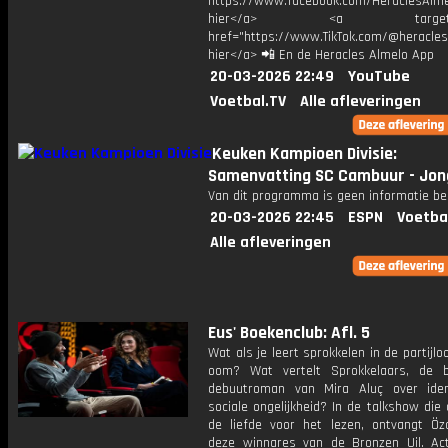
https://www.facebook.com/HeraclesAlmel
hier</a> <a target="_
href="https://www.TikTok.com/@heracles
hier</a> 📲 En de Heracles Almelo App
20-03-2026 22:49
YouTube
Voetbal.TV
Alle afleveringen
Keuken Kampioen Divisie:
Samenvatting SC Cambuur - Jon
Van dit programma is geen informatie be
20-03-2026 22:45
ESPN
Voetba
Alle afleveringen
Eus' Boekenclub: Afl. 5
Wat als je leert sprokkelen in de partijlo
oom? Wat vertelt Sprokkelaars, de 
debuutroman van Mira Aluç over iden
sociale ongelijkheid? In de talkshow die
de liefde voor het lezen, ontvangt Öz
deze winnares van de Bronzen Uil. Ac