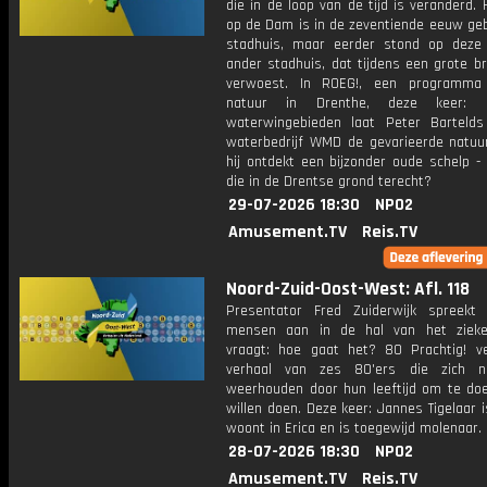
die in de loop van de tijd is veranderd. 
op de Dam is in de zeventiende eeuw ge
stadhuis, maar eerder stond op deze
ander stadhuis, dat tijdens een grote b
verwoest. In ROEG!, een programma
natuur in Drenthe, deze keer: 
waterwingebieden laat Peter Barteld
waterbedrijf WMD de gevarieerde natuur
hij ontdekt een bijzonder oude schelp -
die in de Drentse grond terecht?
29-07-2026 18:30
NPO2
Amusement.TV
Reis.TV
Noord-Zuid-Oost-West: Afl. 118
Presentator Fred Zuiderwijk spreekt
mensen aan in de hal van het zieke
vraagt: hoe gaat het? 80 Prachtig! ve
verhaal van zes 80'ers die zich ni
weerhouden door hun leeftijd om te do
willen doen. Deze keer: Jannes Tigelaar i
woont in Erica en is toegewijd molenaar.
28-07-2026 18:30
NPO2
Amusement.TV
Reis.TV