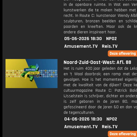
in de openbare ruimte. In Wat een Verb
kunstwerken die te maken hebben met
recht. In Route C: kunstenaar Wendy Alb
sculpturen, bronzen beelden en schilde
paarden en kreeften. Maar ook de k
andere dieren inspireert haar.
05-06-2026 18:30
NPO2
Amusement.TV
Reis.TV
Noord-Zuid-Oost-West: Afl. 88
Het is ruim 400 jaar geleden dat de Lekdij
en 't Waal doorbrak; een ramp met de
gevolgen. Hoe is het momenteel eigenlij
met de kwaliteit van de dijken? Deze ke
cultuurmagazine Route C: Patrick Bak
IJsselstein is schrijver, dichter en onderz
is zelf geboren in de jaren 80, ma
gefascineerd door de jaren 60 en dan vo
de tegenculturen.
04-06-2026 18:30
NPO2
Amusement.TV
Reis.TV