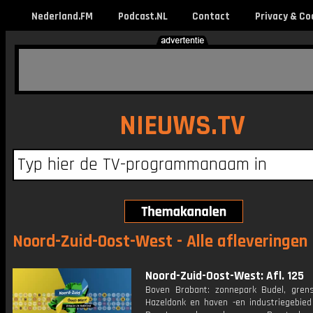
Nederland.FM
Podcast.NL
Contact
Privacy & Co
NIEUWS.TV
Noord-Zuid-Oost-West - Alle afleveringen
Noord-Zuid-Oost-West: Afl. 125
Boven Brabant: zonnepark Budel, gren
Hazeldonk en haven -en industriegebied 