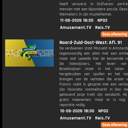
heeft veroverd. In Drijfveren: portr
mensen met een bijzondere passie. Deze 
Wennekers in zijn muziekhemel.
11-06-2026 18:30
NPO2
Amusement.TV
Reis.TV
Noord-Zuid-Oost-West: Afl. 91
De verdwenen stad: Mosveld in Amsterd
tegenwoordig een plein met een winke
maar ooit speelde hier de beroemde vo
De Volewijckers. Het leven van
Broekhuijsen staat in het teken
hergebruiken van spullen en het na
brengen van de verhalen die eraan va
Francis raakt in gesprek met een verko
zijn favoriete rommelmarkt in Den He
gehavend jasje trekt zijn aandacht. Hi
gratis meenemen, maar er is nog
reparatie nodig.
10-06-2026 18:30
NPO2
Amusement.TV
Reis.TV