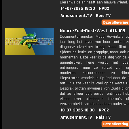
Dierenweide en heeft een nieuwe vriend.
14-07-2026 18:30
NPO2
Amusement.TV
Reis.TV
Noord-Zuid-Oost-West: Afl. 109
Documentairemaker Maud Hawinkels vo
jaar lang het leven van haar tante Ire
diagnose alzheimer kreeg. Maud filmt 
tijdens de leuke en grappige, maar ook de
momenten. Deze keer is de dag van de v
aangebroken. Irene wordt met op
ontvangen, maar ze verzet zich op 
manieren. Natuurkenner en -fil
Diepstraten wandelt in Op Pad door de 
natuur. Deze keer is Roel op de Regte He
Gesprek praten inwoners van Zuid-Hollan
dat ze elkaar ooit eerder ontmoet he
elkaar over alledaagse thema's al
eenzaamheid, sociale media en ouder wo
10-07-2026 18:30
NPO2
Amusement.TV
Reis.TV