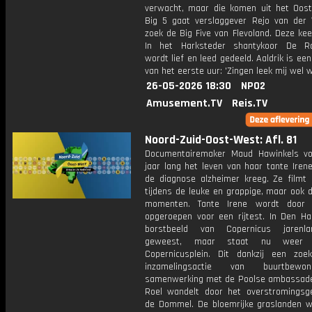
verwacht, maar die komen uit het Oost
Big 5 gaat verslaggever Rejo van der
zoek de Big Five van Flevoland. Deze kee
In het Harksteder shantykoor De Ra
wordt lief en leed gedeeld. Aaldrik is een
van het eerste uur: 'Zingen leek mij wel w
26-05-2026 18:30
NPO2
Amusement.TV
Reis.TV
Noord-Zuid-Oost-West: Afl. 81
Documentairemaker Maud Hawinkels vo
jaar lang het leven van haar tante Irene
de diagnose alzheimer kreeg. Ze filmt 
tijdens de leuke en grappige, maar ook de
momenten. Tante Irene wordt door
opgeroepen voor een rijtest. In Den Ha
borstbeeld van Copernicus jarenl
geweest, maar staat nu weer
Copernicusplein. Dit dankzij een zoe
inzamelingsactie van buurtbewo
samenwerking met de Poolse ambassade
Roel wandelt door het overstromingsg
de Dommel. De bloemrijke graslanden w