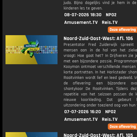
judo. Bijna dagelijks vind je hem in d
kinderen les te geven.
08-07-2026 18:30
NPO2
Amusement.TV
Reis.TV
Noord-Zuid-Oost-West: Afl. 106
Presentator Fred Zuiderwijk spreekt
mensen aan in de hal van het zieke
vraagt: Hoe gaat het? In Drijfveren zie
met een bijzondere passie. Programmam
Kooyman ontmoet verschillende mensen
korte portretten. In het Harksteder sha
Raaitvinken wordt lief en leed gedeeld. 
de aflevering: een bijzondere av
shantykoor De Raaitvinken. Tijdens dez
repetitie van het seizoen passen de 
nieuwe koorkleding. Dat gebeurt 
uitzondering onder toeziend oog van hun
07-07-2026 16:20
NPO2
Amusement.TV
Reis.TV
Noord-Zuid-Oost-West: Afl. 105