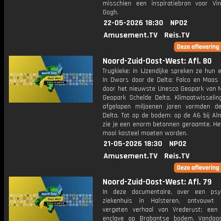
misschien een inspiratiebron voor Vi
Gogh.
22-05-2026 18:30
NPO2
Amusement.TV
Reis.TV
Noord-Zuid-Oost-West: Afl. 80
Trugkieke: in IJzendijke spreken ze hun e
In Dwars door de Delta: Falco en Maas
door het nieuwste Unesco Geopark van N
Geopark Schelde Delta. Klimaatwisselin
afgelopen miljoenen jaren vormden d
Delta. Tot op de bodem: op de A6 bij Al
zie je een enorm betonnen geraamte. He
mooi kasteel moeten worden.
21-05-2026 18:30
NPO2
Amusement.TV
Reis.TV
Noord-Zuid-Oost-West: Afl. 79
In deze documentaire, over een psyc
ziekenhuis in Halsteren, ontvouwt 
vergeten verhaal van Vrederust; ee
enclave op Brabantse bodem. Vandaa