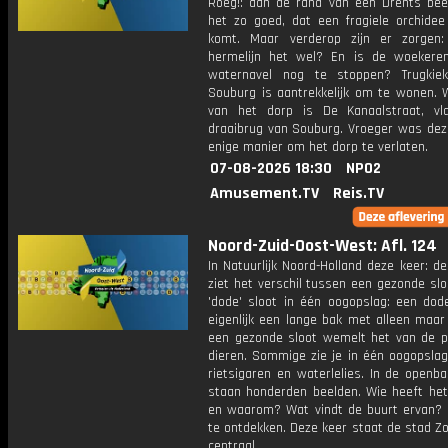
Roeg!: aan de rand van een Drents bee
het zo goed, dat een fragiele orchidee 
komt. Maar verderop zijn er zorgen
hermelijn het wel? En is de woekere
waternavel nog te stoppen? Trugkiek
Souburg is aantrekkelijk om te wonen. W
van het dorp is De Kanaalstraat, vl
draaibrug van Souburg. Vroeger was dez
enige manier om het dorp te verlaten.
07-08-2026 18:30
NPO2
Amusement.TV
Reis.TV
Noord-Zuid-Oost-West: Afl. 124
In Natuurlijk Noord-Holland deze keer: de
ziet het verschil tussen een gezonde sl
'dode' sloot in één oogopslag: een dode
eigenlijk een lange bak met alleen maar
een gezonde sloot wemelt het van de p
dieren. Sommige zie je in één oogopslag
rietsigaren en waterlelies. In de openb
staan honderden beelden. Wie heeft he
en waarom? Wat vindt de buurt ervan? E
te ontdekken. Deze keer staat de stad Z
centraal.