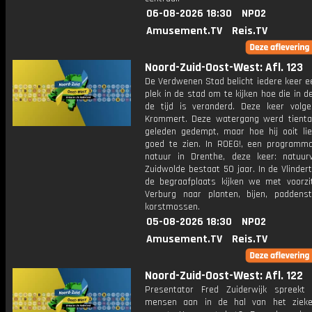
06-08-2026 18:30
NPO2
Amusement.TV
Reis.TV
Noord-Zuid-Oost-West: Afl. 123
De Verdwenen Stad belicht iedere keer e
plek in de stad om te kijken hoe die in d
de tijd is veranderd. Deze keer vol
Krommert. Deze watergang werd tiental
geleden gedempt, maar hoe hij ooit lie
goed te zien. In ROEG!, een programm
natuur in Drenthe, deze keer: natuurv
Zuidwolde bestaat 50 jaar. In de Vlinder
de begraafplaats kijken we met voorzi
Verburg naar planten, bijen, paddens
korstmossen.
05-08-2026 18:30
NPO2
Amusement.TV
Reis.TV
Noord-Zuid-Oost-West: Afl. 122
Presentator Fred Zuiderwijk spreekt
mensen aan in de hal van het zieke