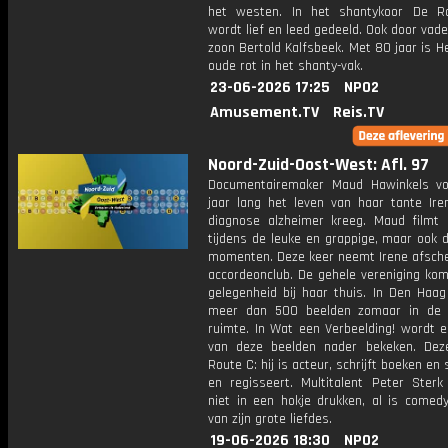
het westen. In het shantykoor De Ra
wordt lief en leed gedeeld. Ook door vad
zoon Bertold Kalfsbeek. Met 80 jaar is H
oude rot in het shanty-vak.
23-06-2026 17:25
NPO2
Amusement.TV
Reis.TV
Noord-Zuid-Oost-West: Afl. 97
Documentairemaker Maud Hawinkels vo
jaar lang het leven van haar tante Ire
diagnose alzheimer kreeg. Maud filmt 
tijdens de leuke en grappige, maar ook de
momenten. Deze keer neemt Irene afsche
accordeonclub. De gehele vereniging kom
gelegenheid bij haar thuis. In Den Haag
meer dan 500 beelden zomaar in de 
ruimte. In Wat een Verbeelding! wordt e
van deze beelden nader bekeken. Dez
Route C: hij is acteur, schrijft boeken en 
en regisseert. Multitalent Peter Sterk 
niet in een hokje drukken, al is comed
van zijn grote liefdes.
19-06-2026 18:30
NPO2