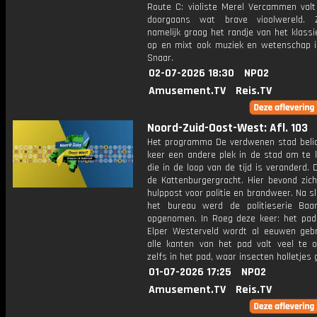
Route C: violiste Merel Vercammen valt
doorgaans wat brave vioolwereld. 
namelijk graag het randje van het klass
op en mixt ook muziek en wetenschap in
Snaar.
02-07-2026 18:30
NPO2
Amusement.TV
Reis.TV
Noord-Zuid-Oost-West: Afl. 103
Het programma De verdwenen stad belic
keer een andere plek in de stad om te k
die in de loop van de tijd is veranderd. 
de Kattenburgergracht. Hier bevond zich
hulppost voor politie en brandweer. Na sl
het bureau werd de politieserie Baan
opgenomen. In Roeg deze keer: het pad
Elper Westerveld wordt al eeuwen gebr
alle kanten van het pad valt veel te o
zelfs in het pad, waar insecten holletjes 
01-07-2026 17:25
NPO2
Amusement.TV
Reis.TV