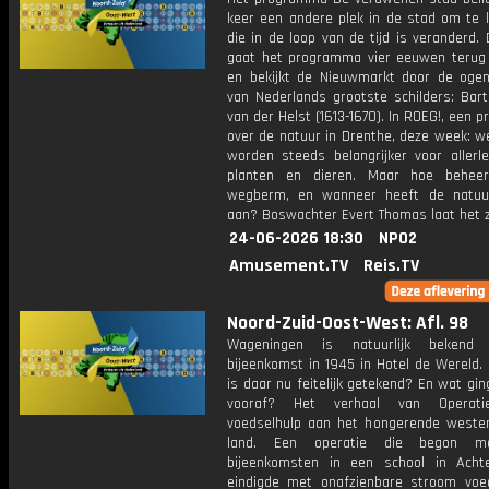
keer een andere plek in de stad om te k
die in de loop van de tijd is veranderd.
gaat het programma vier eeuwen terug i
en bekijkt de Nieuwmarkt door de oge
van Nederlands grootste schilders: Bar
van der Helst (1613-1670). In ROEG!, een
over de natuur in Drenthe, deze week: 
worden steeds belangrijker voor allerle
planten en dieren. Maar hoe beheer
wegberm, en wanneer heeft de natuu
aan? Boswachter Evert Thomas laat het z
24-06-2026 18:30
NPO2
Amusement.TV
Reis.TV
Noord-Zuid-Oost-West: Afl. 98
Wageningen is natuurlijk beken
bijeenkomst in 1945 in Hotel de Wereld.
is daar nu feitelijk getekend? En wat gi
vooraf? Het verhaal van Operati
voedselhulp aan het hongerende weste
land. Een operatie die begon m
bijeenkomsten in een school in Acht
eindigde met onafzienbare stroom voe