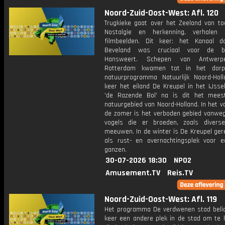
Noord-Zuid-Oost-West: Afl. 120
Trugkieke gaat over het Zeeland van to
Nostalgie en herkenning, verhalen
filmbeelden. Dit keer: het Kanaal d
Beveland was cruciaal voor de b
Hansweert. Schepen van Antwerp
Rotterdam kwamen tot in het dorp
natuurprogramma Natuurlijk Noord-Hol
keer het eiland De Kreupel in het IJsse
'de Razende Bol' na is dit het mee
natuurgebied van Noord-Holland. In het v
de zomer is het verboden gebied vanweg
vogels die er broeden, zoals divers
meeuwen. In de winter is De Kreupel ger
als rust- en overnachtingsplek voor 
ganzen.
30-07-2026 18:30
NPO2
Amusement.TV
Reis.TV
Noord-Zuid-Oost-West: Afl. 119
Het programma De verdwenen stad belic
keer een andere plek in de stad om te k