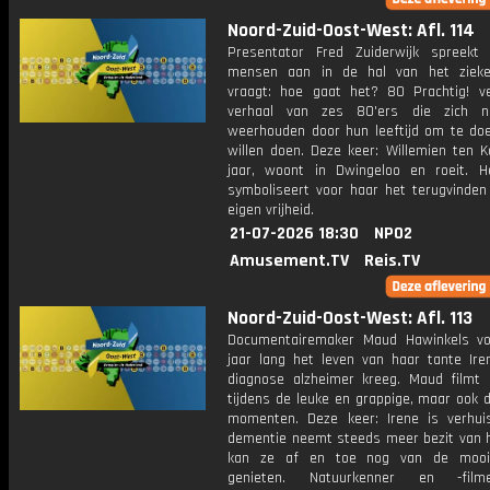
Noord-Zuid-Oost-West: Afl. 114
Presentator Fred Zuiderwijk spreekt
mensen aan in de hal van het zieke
vraagt: hoe gaat het? 80 Prachtig! ve
verhaal van zes 80'ers die zich ni
weerhouden door hun leeftijd om te do
willen doen. Deze keer: Willemien ten K
jaar, woont in Dwingeloo en roeit. H
symboliseert voor haar het terugvinden
eigen vrijheid.
21-07-2026 18:30
NPO2
Amusement.TV
Reis.TV
Noord-Zuid-Oost-West: Afl. 113
Documentairemaker Maud Hawinkels vo
jaar lang het leven van haar tante Ire
diagnose alzheimer kreeg. Maud filmt 
tijdens de leuke en grappige, maar ook de
momenten. Deze keer: Irene is verhu
dementie neemt steeds meer bezit van h
kan ze af en toe nog van de mooi
genieten. Natuurkenner en -fil