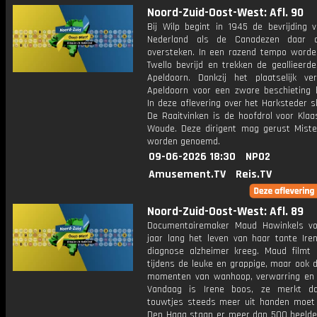
Noord-Zuid-Oost-West: Afl. 90
Bij Wilp begint in 1945 de bevrijding 
Nederland als de Canadezen daar d
oversteken. In een razend tempo worde
Twello bevrijd en trekken de geallieerde
Apeldoorn. Dankzij het plaatselijk verz
Apeldoorn voor een zware beschieting 
In deze aflevering over het Harksteder 
De Raaitvinken is de hoofdrol voor Klaa
Woude. Deze dirigent mag gerust Mist
worden genoemd.
09-06-2026 18:30
NPO2
Amusement.TV
Reis.TV
Noord-Zuid-Oost-West: Afl. 89
Documentairemaker Maud Hawinkels vo
jaar lang het leven van haar tante Iren
diagnose alzheimer kreeg. Maud filmt 
tijdens de leuke en grappige, maar ook de
momenten van wanhoop, verwarring en
Vandaag is Irene boos, ze merkt d
touwtjes steeds meer uit handen moet 
Den Haag staan er meer dan 500 beeld