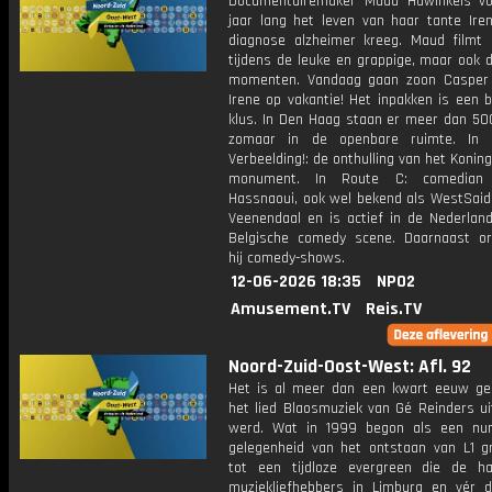
Documentairemaker Maud Hawinkels vo
jaar lang het leven van haar tante Iren
diagnose alzheimer kreeg. Maud filmt 
tijdens de leuke en grappige, maar ook de
momenten. Vandaag gaan zoon Casper
Irene op vakantie! Het inpakken is een b
klus. In Den Haag staan er meer dan 50
zomaar in de openbare ruimte. In
Verbeelding!: de onthulling van het Koning
monument. In Route C: comedian
Hassnaoui, ook wel bekend als WestSaid,
Veenendaal en is actief in de Nederlan
Belgische comedy scene. Daarnaast or
hij comedy-shows.
12-06-2026 18:35
NPO2
Amusement.TV
Reis.TV
Noord-Zuid-Oost-West: Afl. 92
Het is al meer dan een kwart eeuw ge
het lied Blaosmuziek van Gé Reinders ui
werd. Wat in 1999 begon als een nu
gelegenheid van het ontstaan van L1 gr
tot een tijdloze evergreen die de h
muziekliefhebbers in Limburg en vér d