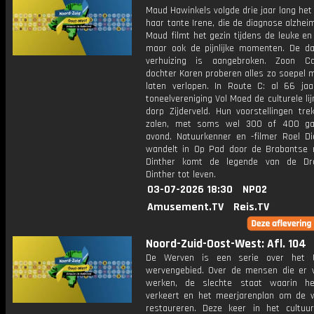
Maud Hawinkels volgde drie jaar lang het
haar tante Irene, die de diagnose alzhei
Maud filmt het gezin tijdens de leuke en
maar ook de pijnlijke momenten. De d
verhuizing is aangebroken. Zoon C
dochter Karen proberen alles zo soepel m
laten verlopen. In Route C: al 66 jaa
toneelvereniging Vol Moed de culturele li
dorp Zijderveld. Hun voorstellingen tre
zalen, met soms wel 300 of 400 ga
avond. Natuurkenner en -filmer Roel Di
wandelt in Op Pad door de Brabantse n
Dinther komt de legende van de Dr
Dinther tot leven.
03-07-2026 18:30
NPO2
Amusement.TV
Reis.TV
Noord-Zuid-Oost-West: Afl. 104
De Werven is een serie over het U
wervengebied. Over de mensen die er
werken, de slechte staat waarin he
verkeert en het meerjarenplan om de 
restaureren. Deze keer in het cultuu