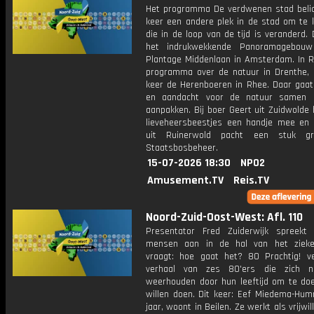
Het programma De verdwenen stad belic
keer een andere plek in de stad om te k
die in de loop van de tijd is veranderd.
het indrukwekkende Panoramagebou
Plantage Middenlaan in Amsterdam. In R
programma over de natuur in Drenthe,
keer de Herenboeren in Rhee. Daar gaat 
en aandacht voor de natuur samen m
aanpakken. Bij boer Geert uit Zuidwolde
lieveheersbeestjes een handje mee en 
uit Ruinerwold pacht een stuk g
Staatsbosbeheer.
15-07-2026 18:30
NPO2
Amusement.TV
Reis.TV
Noord-Zuid-Oost-West: Afl. 110
Presentator Fred Zuiderwijk spreekt
mensen aan in de hal van het zieke
vraagt: hoe gaat het? 80 Prachtig! ve
verhaal van zes 80'ers die zich ni
weerhouden door hun leeftijd om te do
willen doen. Dit keer: Eef Miedema-Hum
jaar, woont in Beilen. Ze werkt als vrijwil