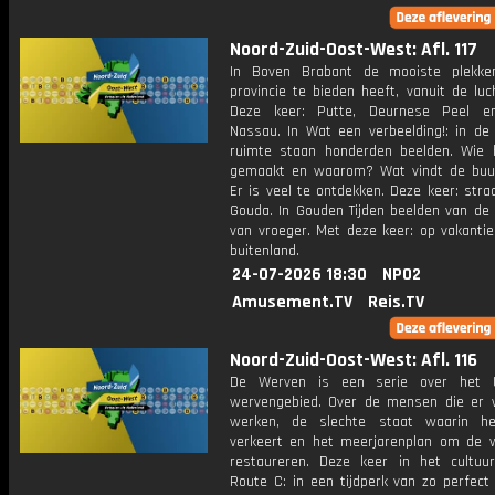
Noord-Zuid-Oost-West: Afl. 117
In Boven Brabant de mooiste plekke
provincie te bieden heeft, vanuit de luc
Deze keer: Putte, Deurnese Peel en
Nassau. In Wat een verbeelding!: in de
ruimte staan honderden beelden. Wie 
gemaakt en waarom? Wat vindt de buu
Er is veel te ontdekken. Deze keer: stra
Gouda. In Gouden Tijden beelden van de 
van vroeger. Met deze keer: op vakantie
buitenland.
24-07-2026 18:30
NPO2
Amusement.TV
Reis.TV
Noord-Zuid-Oost-West: Afl. 116
De Werven is een serie over het U
wervengebied. Over de mensen die er
werken, de slechte staat waarin he
verkeert en het meerjarenplan om de 
restaureren. Deze keer in het cultuu
Route C: in een tijdperk van zo perfect