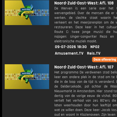
Noord-Zuid-Oost-West: Afl. 108
De Werven is een serie over het U
wervengebied. Over de mensen die er
werken, de slechte staat waarin he
verkeert en het meerjarenplan om de 
restaureren. Deze keer in het cultuu
Route C: twee jonge musici die h
najagen: singer-songwriter Reza en 
elektronische muziek maakt.
09-07-2026 18:30
NPO2
Amusement.TV
Reis.TV
Noord-Zuid-Oost-West: Afl. 107
Het programma De verdwenen stad belic
keer een andere plek in de stad om te k
die in de loop van de tijd is veranderd.
de Geldersekade, pal achter de Wa
Nieuwmarkt in Amsterdam. Hier stond tot
dertig van de vorige eeuw de vishal. 80
vertelt het verhaal van zes 80'ers die 
laten weerhouden door hun leeftijd o
wat ze willen doen. Deze keer: Jacob Vos 
oud en woont in Klazienaveen. Zijn leven