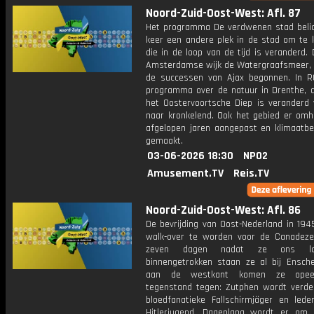
Noord-Zuid-Oost-West: Afl. 87
Het programma De verdwenen stad belic
keer een andere plek in de stad om te k
die in de loop van de tijd is veranderd.
Amsterdamse wijk de Watergraafsmeer, 
de successen van Ajax begonnen. In R
programma over de natuur in Drenthe, d
het Oostervoortsche Diep is veranderd 
naar kronkelend. Ook het gebied er omh
afgelopen jaren aangepast en klimaatbe
gemaakt.
03-06-2026 18:30
NPO2
Amusement.TV
Reis.TV
Noord-Zuid-Oost-West: Afl. 86
De bevrijding van Oost-Nederland in 1945
walk-over te worden voor de Canadez
zeven dagen nadat ze ons la
binnengetrokken staan ze al bij Ensch
aan de westkant komen ze opeen
tegenstand tegen: Zutphen wordt verde
bloedfanatieke Fallschirmjäger en led
Hitlerjugend. Dagenlang wordt er om