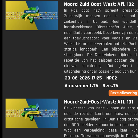
Noord-Zuid-Oost-West: Afl. 102
In Hoe gaat het? spreekt presenta
Zuiderwijk mensen aan in de hal
ziekenhuis. In Op pad: Roel wandel
indrukwekkende Düsseldorfer Allee, 
naar Duits voorbeeld. Deze keer zijn de 
een toevluchtsoord voor vogels en vle
Welke historische verhalen ontdekt Roel 
statige landgoed? Een bijzondere a
shantykoor De Raaitvinken: tijdens d
repetitie van het seizoen passen de 
nieuwe koorkleding. Dat gebeurt 
uitzondering onder toeziend oog van hun
30-06-2026 17:25
NPO2
Amusement.TV
Reis.TV
Noord-Zuid-Oost-West: Afl. 101
De kinderen van Irene kunnen de zorg 
aan, de rechter komt aan huis, een b
drastische gevolgen. In Den Haag staa
dan 500 beelden zomaar in de openbare r
Wat een Verbeelding! deze keer: ku
Escamp. De wederopbouwwijk in Den H