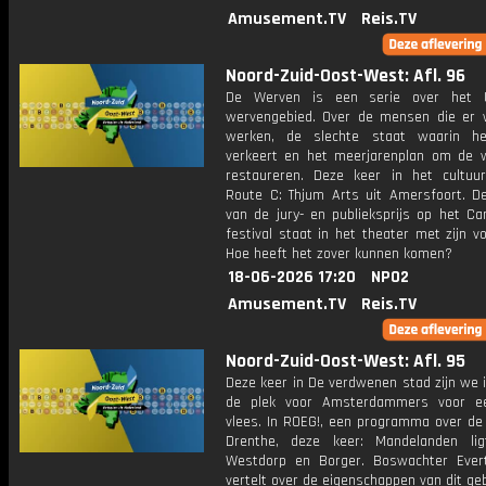
Amusement.TV
Reis.TV
Noord-Zuid-Oost-West: Afl. 96
De Werven is een serie over het U
wervengebied. Over de mensen die er
werken, de slechte staat waarin he
verkeert en het meerjarenplan om de 
restaureren. Deze keer in het cultuu
Route C: Thjum Arts uit Amersfoort. D
van de jury- en publieksprijs op het Ca
festival staat in het theater met zijn vo
Hoe heeft het zover kunnen komen?
18-06-2026 17:20
NPO2
Amusement.TV
Reis.TV
Noord-Zuid-Oost-West: Afl. 95
Deze keer in De verdwenen stad zijn we 
de plek voor Amsterdammers voor ee
vlees. In ROEG!, een programma over de 
Drenthe, deze keer: Mandelanden li
Westdorp en Borger. Boswachter Eve
vertelt over de eigenschappen van dit geb