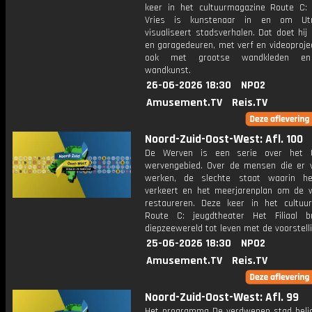
keer in het cultuurmagazine Route C:
Vries is kunstenaar in en om Ut
visualiseert stadsverhalen. Dat doet hi
en garagedeuren, met verf en videoproje
ook met grootse wandkleden en
wandkunst.
26-06-2026 18:30
NPO2
Amusement.TV
Reis.TV
Noord-Zuid-Oost-West: Afl. 100
De Werven is een serie over het U
wervengebied. Over de mensen die er
werken, de slechte staat waarin he
verkeert en het meerjarenplan om de 
restaureren. Deze keer in het cultuu
Route C: jeugdtheater Het Filiaal 
diepzeewereld tot leven met de voorstelli
25-06-2026 18:30
NPO2
Amusement.TV
Reis.TV
Noord-Zuid-Oost-West: Afl. 99
Het programma De verdwenen stad belic