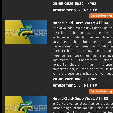
29-05-2026 18:30
NPO2
Amusement.TV
Reis.TV
Noord-Zuid-Oost-West: Afl. 84
Trugkieke gaat over het Zeeland van to
Nostalgie en herkenning, uit het leven
verhalen en oude filmbeelden. Deze k
Vossemeer, het buitenbeentje van
Hemelsbreed maar een paar honderd 
Noord-Brabant. Hoe Zeeuws ben je dan? 
meer dan één opzicht een dunne scheidsl
documentaire Hondstrouw ervar
hondenliefhebbers de diep
onvoorwaardelijke liefde en trouw. De h
van grote betekenis in het leven van dez
28-05-2026 18:30
NPO2
Amusement.TV
Reis.TV
Noord-Zuid-Oost-West: Afl. 83
In De verdwenen stad: Aan de stadska
Kampersingel stond ooit de Kleine Houtp
van de veertien stadspoorten die Haa