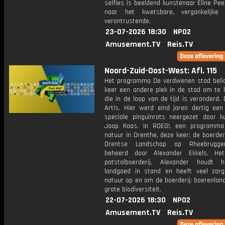
selfies is beeldend kunstenaar Eline Pe
naar het kwetsbare, vergankelijke 
verontrustende.
23-07-2026 18:30
NPO2
Amusement.TV
Reis.TV
Noord-Zuid-Oost-West: Afl. 115
Het programma De verdwenen stad belic
keer een andere plek in de stad om te k
die in de loop van de tijd is veranderd.
Artis. Hier werd eind jaren dertig een
speciale pinguïnrots neergezet door k
Jaap Kaas. In ROEG!, een programma
natuur in Drenthe, deze keer: de boerder
Drentse Landschap op Rheebrugg
beheerd door Alexander Ekkels. He
potstalboerderij. Alexander houdt 
landgoed in stand en heeft veel zor
natuur op en om de boerderij: boerenlan
grote biodiversiteit.
22-07-2026 18:30
NPO2
Amusement.TV
Reis.TV