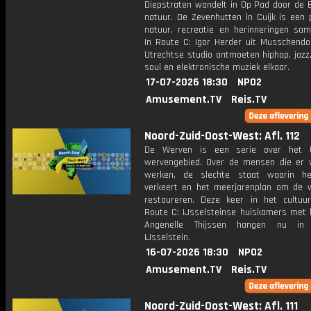
Diepstraten wandelt in Op Pad door de 
natuur. De Zevenhutten in Cuijk is een 
natuur, recreatie en herinneringen sa
In Route C: Igor Herder uit Musschendor
Utrechtse studio ontmoeten hiphop, jazz,
soul en elektronische muziek elkaar.
17-07-2026 18:30
NPO2
Amusement.TV
Reis.TV
Noord-Zuid-Oost-West: Afl. 112
De Werven is een serie over het U
wervengebied. Over de mensen die er
werken, de slechte staat waarin he
verkeert en het meerjarenplan om de 
restaureren. Deze keer in het cultuu
Route C: IJsselsteinse huiskamers met 
Angenelle Thijssen hangen nu i
IJsselstein.
16-07-2026 18:30
NPO2
Amusement.TV
Reis.TV
Noord-Zuid-Oost-West: Afl. 111