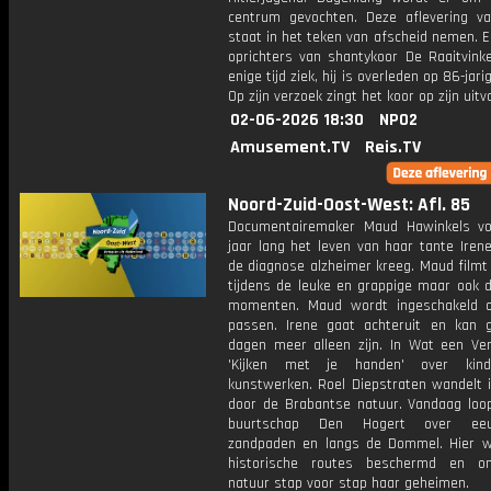
centrum gevochten. Deze aflevering v
staat in het teken van afscheid nemen. 
oprichters van shantykoor De Raaitvink
enige tijd ziek, hij is overleden op 86-jarig
Op zijn verzoek zingt het koor op zijn uitv
02-06-2026 18:30
NPO2
Amusement.TV
Reis.TV
Noord-Zuid-Oost-West: Afl. 85
Documentairemaker Maud Hawinkels vo
jaar lang het leven van haar tante Irene
de diagnose alzheimer kreeg. Maud filmt
tijdens de leuke en grappige maar ook de
momenten. Maud wordt ingeschakeld 
passen. Irene gaat achteruit en kan 
dagen meer alleen zijn. In Wat een Verb
'Kijken met je handen' over kin
kunstwerken. Roel Diepstraten wandelt 
door de Brabantse natuur. Vandaag loop
buurtschap Den Hogert over eeu
zandpaden en langs de Dommel. Hier 
historische routes beschermd en on
natuur stap voor stap haar geheimen.