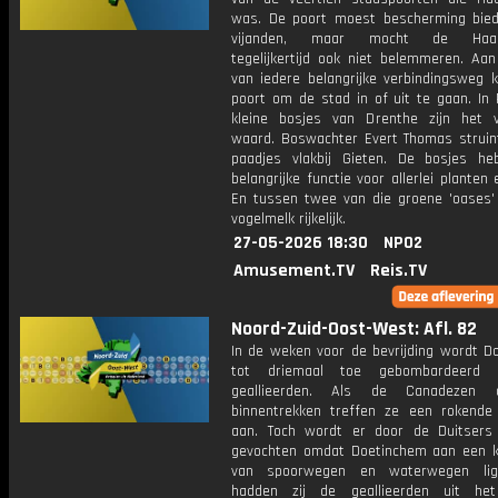
was. De poort moest bescherming bie
vijanden, maar mocht de Haar
tegelijkertijd ook niet belemmeren. Aan
van iedere belangrijke verbindingsweg
poort om de stad in of uit te gaan. In 
kleine bosjes van Drenthe zijn het 
waard. Boswachter Evert Thomas struin
paadjes vlakbij Gieten. De bosjes h
belangrijke functie voor allerlei planten 
En tussen twee van die groene 'oases' 
vogelmelk rijkelijk.
27-05-2026 18:30
NPO2
Amusement.TV
Reis.TV
Noord-Zuid-Oost-West: Afl. 82
In de weken voor de bevrijding wordt D
tot driemaal toe gebombardeerd
geallieerden. Als de Canadezen
binnentrekken treffen ze een rokende
aan. Toch wordt er door de Duitsers
gevochten omdat Doetinchem aan een 
van spoorwegen en waterwegen ligt
hadden zij de geallieerden uit he