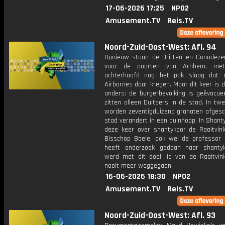
17-06-2026 17:25
NPO2
Amusement.TV
Reis.TV
Noord-Zuid-Oost-West: Afl. 94
Opnieuw staan de Britten en Canadeze
voor de poorten van Arnhem, me
achterhoofd nog het pak slaag dat 
Airbornes daar kregen. Maar dit keer is d
anders: de burgerbevolking is geëvacue
zitten alleen Duitsers in de stad. In twe
worden zeventigduizend granaten afgesc
stad verandert in een puinhoop. In Shant
deze keer over shantykoor de Raaitvink
Bisschop Boele, ook wel de professor
heeft onderzoek gedaan naar shantyk
werd met dit doel lid van de Raaitvin
nooit meer weggegaan.
16-06-2026 18:30
NPO2
Amusement.TV
Reis.TV
Noord-Zuid-Oost-West: Afl. 93