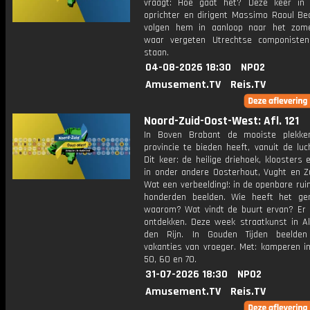
vraagt: Hoe gaat het? Deze keer in
oprichter en dirigent Massimo Raoul Be
volgen hem in aanloop naar het zome
waar vergeten Utrechtse componisten
staan.
04-08-2026 18:30
NPO2
Amusement.TV
Reis.TV
Noord-Zuid-Oost-West: Afl. 121
In Boven Brabant de mooiste plekke
provincie te bieden heeft, vanuit de luc
Dit keer: de heilige driehoek, kloosters 
in onder andere Oosterhout, Vught en Zu
Wat een verbeelding!: in de openbare ru
honderden beelden. Wie heeft het g
waarom? Wat vindt de buurt ervan? Er i
ontdekken. Deze week straatkunst in A
den Rijn. In Gouden Tijden beelde
vakanties van vroeger. Met: kamperen in
50, 60 en 70.
31-07-2026 18:30
NPO2
Amusement.TV
Reis.TV