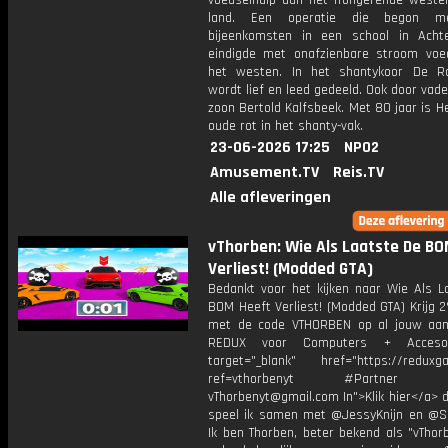
voedselhulp aan het hongerende weste
land. Een operatie die begon m
bijeenkomsten in een school in Acht
eindigde met onafzienbare stroom voe
het westen. In het shantykoor De Ra
wordt lief en leed gedeeld. Ook door vad
zoon Bertold Kalfsbeek. Met 80 jaar is H
oude rot in het shanty-vak.
23-06-2026 17:25
NPO2
Amusement.TV
Reis.TV
Alle afleveringen
vThorben: Wie Als Laatste De B
Verliest! (Modded GTA)
Bedankt voor het kijken naar Wie Als L
BOM Heeft Verliest! (Modded GTA) Krijg 
met de code VTHORBEN op al jouw aan
REDUX voor Computers + Accesoi
target="_blank" href="https://reduxga
ref=vthorbenyt #Partner Bu
vThorbenyt@gmail.com In">Klik hier</a> 
speel ik samen met @JessyKnijn en @Sa
Ik ben Thorben, beter bekend als "vThor