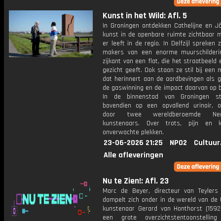
Kunst in het Wild: Afl. 5
In Groningen ontdekken Cathelijne en J
kunst in de openbare ruimte zichtbaar 
er leeft in de regio. In Delfzijl spreken
makers van een enorme muurschilder
zijkant van een flat, die het straatbeeld
gezicht geeft. Ook staan ze stil bij ee
dat herinnert aan de aardbevingen als g
de gaswinning en de impact daarvan op 
In de binnenstad van Groningen st
bovendien op een opvallend urinoir, 
door twee wereldberoemde Nede
kunstenaars. Over trots, pijn en 
onverwachte plekken.
23-06-2026 21:25
NPO2
Cultuur
Alle afleveringen
Nu te Zien!: Afl. 23
Marc de Beyer, directeur van Teyler
dompelt zich onder in de wereld van de 
kunstenaar Gerard van Honthorst (1592
een grote overzichtstentoonstellin