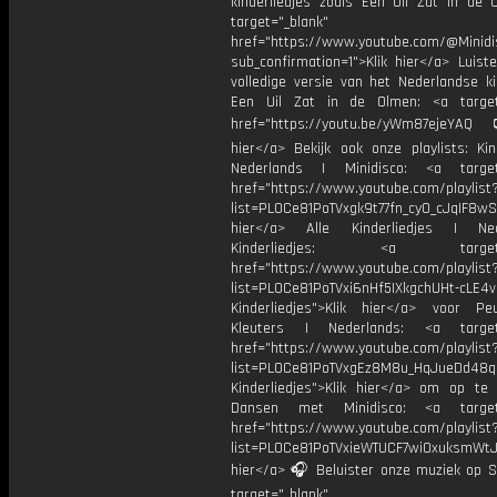
kinderliedjes zoals Een Uil Zat in de 
target="_blank"
href="https://www.youtube.com/@Minidis
sub_confirmation=1">Klik hier</a> Luist
volledige versie van het Nederlandse ki
Een Uil Zat in de Olmen: <a target
href="https://youtu.be/yWm87ejeYAQ
hier</a> Bekijk ook onze playlists: Kin
Nederlands | Minidisco: <a target=
href="https://www.youtube.com/playlist
list=PL0Ce81PoTVxgk9t77fn_cy0_cJqIF8wS
hier</a> Alle Kinderliedjes | Ned
Kinderliedjes: <a target="
href="https://www.youtube.com/playlist
list=PL0Ce81PoTVxi6nHf5IXkgchUHt-cLE4
Kinderliedjes">Klik hier</a> voor P
Kleuters | Nederlands: <a target=
href="https://www.youtube.com/playlist
list=PL0Ce81PoTVxgEz8M8u_HqJueDd48
Kinderliedjes">Klik hier</a> om op te
Dansen met Minidisco: <a target=
href="https://www.youtube.com/playlist
list=PL0Ce81PoTVxieWTUCF7wiOxuksmWtJp
hier</a> 🎧 Beluister onze muziek op Sp
target="_blank"