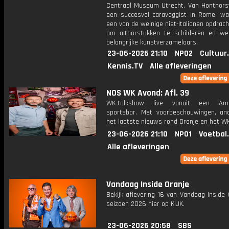
Centraal Museum Utrecht. Van Honthorst
een succesvol caravaggist in Rome, waa
een van de weinige niet-Italianen opdrac
om altaarstukken te schilderen en we
belangrijke kunstverzamelaars.
23-06-2026 21:10
NPO2
Cultuur
Kennis.TV
Alle afleveringen
NOS WK Avond: Afl. 39
WK-talkshow live vanuit een Ame
sportsbar. Met voorbeschouwingen, an
het laatste nieuws rond Oranje en het WK
23-06-2026 21:10
NPO1
Voetbal
Alle afleveringen
Vandaag Inside Oranje
Bekijk aflevering 16 van Vandaag Inside 
seizoen 2026 hier op KIJK.
23-06-2026 20:58
SBS