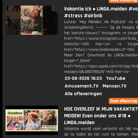
Vakantie ick ● LINDA.meiden #va
#stress #airbnb
Luister 'Hey Meiden, de Podcast' nu o
streamingdienst. ---------- Op de hoogte b
het laatste nieuws? Instagram: <a targe
href="https://www.instagram.com/linda
Website:">Klik hier</a> <a target=
href="https://www.lindameiden.nl">Klik
Meer zien? Download de LINDA.meide
target="_blank"
href="https://apps.apple.com/nl/app/lind
meiden/id6480178639">Klik hier</a>
23-06-2026 16:23
YouTube
Amusement.TV
Mensen.TV
Alle afleveringen
HOE OVERLEEF IK MIJN VAKANTIE? 
MEIDEN! Even onder ons #18 ●
LINDA.meiden
Vakantie wordt vaak verkocht als hét 
op te laden en tot rust te komen. Ma