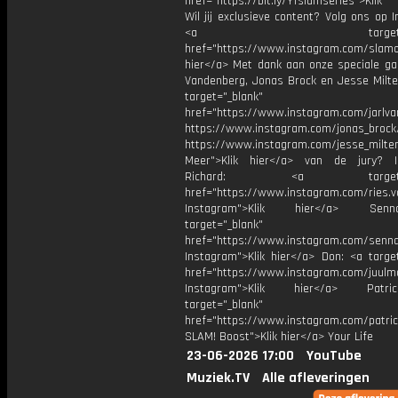
href="https://bit.ly/YTslamseries">Klik
Wil jij exclusieve content? Volg ons op 
<a target="_bl
href="https://www.instagram.com/slamoff
hier</a> Met dank aan onze speciale gas
Vandenberg, Jonas Brock en Jesse Milte
target="_blank"
href="https://www.instagram.com/jarlv
https://www.instagram.com/jonas_brock
https://www.instagram.com/jesse_milte
Meer">Klik hier</a> van de jury? I
Richard: <a target="_
href="https://www.instagram.com/ries.v
Instagram">Klik hier</a> Se
target="_blank"
href="https://www.instagram.com/senna
Instagram">Klik hier</a> Don: <a target
href="https://www.instagram.com/juulm
Instagram">Klik hier</a> Patr
target="_blank"
href="https://www.instagram.com/patri
SLAM! Boost">Klik hier</a> Your Life
23-06-2026 17:00
YouTube
Muziek.TV
Alle afleveringen