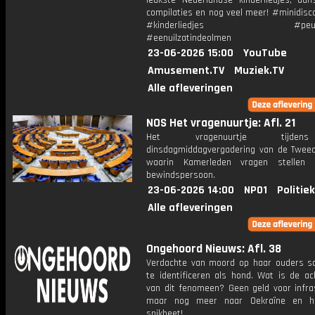
leukste Nederlandse kinderliedjes, dans
compilaties en nog veel meer! #minidisc
#kinderliedjes #peuterl
#eenuilzatindeolmen
23-06-2026 15:00
YouTube
Amusement.TV
Muziek.TV
Alle afleveringen
NOS Het vragenuurtje: Afl. 21
Het vragenuurtje tijd
dinsdagmiddagvergadering van de Twee
waarin Kamerleden vragen stellen
bewindspersoon.
23-06-2026 14:00
NPO1
Politie
Alle afleveringen
Ongehoord Nieuws: Afl. 38
Verdachte van moord op haar ouders sch
te identificeren als hond. Wat is de ac
van dit fenomeen? Geen geld voor infras
maar nog meer naar Oekraïne en h
snikheet!