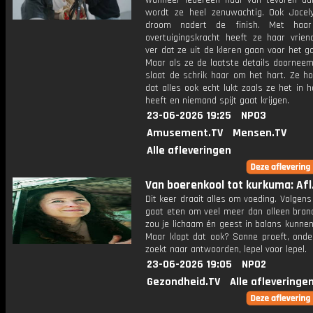
wanneer iedereen haar van tevoren aa
wordt ze heel zenuwachtig. Ook Jocel
droom nadert de finish. Met haa
overtuigingskracht heeft ze haar vrien
ver dat ze uit de kleren gaan voor het g
Maar als ze de laatste details doorneem
slaat de schrik haar om het hart. Ze h
dat alles ook echt lukt zoals ze het in 
heeft en niemand spijt gaat krijgen.
23-06-2026 19:25
NPO3
Amusement.TV
Mensen.TV
Alle afleveringen
Van boerenkool tot kurkuma: Afl.
Dit keer draait alles om voeding. Volgen
gaat eten om veel meer dan alleen brand
zou je lichaam én geest in balans kunne
Maar klopt dat ook? Sanne proeft, onde
zoekt naar antwoorden, lepel voor lepel.
23-06-2026 19:05
NPO2
Gezondheid.TV
Alle afleveringe