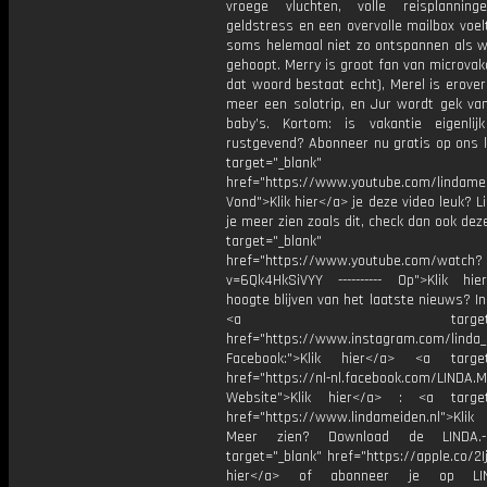
vroege vluchten, volle reisplanninge
geldstress en een overvolle mailbox voel
soms helemaal niet zo ontspannen als 
gehoopt. Merry is groot fan van microvaka
dat woord bestaat echt), Merel is erover 
meer een solotrip, en Jur wordt gek van
baby’s. Kortom: is vakantie eigenli
rustgevend? Abonneer nu gratis op ons k
target="_blank"
href="https://www.youtube.com/lindame
Vond">Klik hier</a> je deze video leuk? Li
je meer zien zoals dit, check dan ook dez
target="_blank"
href="https://www.youtube.com/watch?
v=6Qk4HkSiVYY ---------- Op">Klik hi
hoogte blijven van het laatste nieuws? I
<a target="_bl
href="https://www.instagram.com/linda
Facebook:">Klik hier</a> <a target
href="https://nl-nl.facebook.com/LINDA.
Website">Klik hier</a> : <a target
href="https://www.lindameiden.nl">Klik
Meer zien? Download de LINDA.-
target="_blank" href="https://apple.co/2Ij
hier</a> of abonneer je op LI