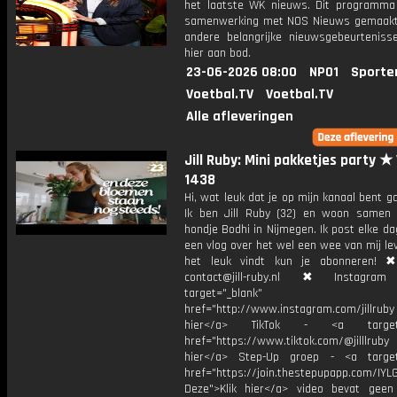
het laatste WK nieuws. Dit programma
samenwerking met NOS Nieuws gemaakt
andere belangrijke nieuwsgebeurtenis
hier aan bod.
23-06-2026 08:00
NPO1
Sporte
Voetbal.TV
Voetbal.TV
Alle afleveringen
Jill Ruby: Mini pakketjes party ★
1438
Hi, wat leuk dat je op mijn kanaal bent ga
Ik ben Jill Ruby (32) en woon samen
hondje Bodhi in Nijmegen. Ik post elke d
een vlog over het wel een wee van mij lev
het leuk vindt kun je abonneren! ✖
contact@jill-ruby.nl ✖ Instagr
target="_blank"
href="http://www.instagram.com/jillrub
hier</a> TikTok - <a target="
href="https://www.tiktok.com/@jilllrub
hier</a> Step-Up groep - <a target
href="https://join.thestepupapp.com/IYL
Deze">Klik hier</a> video bevat geen