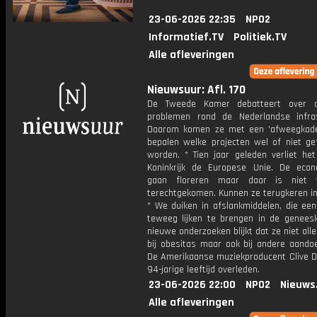
23-06-2026 22:35
NPO2
Informatief.TV
Politiek.TV
Alle afleveringen
Nieuwsuur: Afl. 170
De Tweede Kamer debatteert over o
problemen rond de Nederlandse infras
Daarom komen ze met een 'afweegkad
bepalen welke projecten wel of niet gef
worden. * Tien jaar geleden verliet het
Koninkrijk de Europese Unie. De eco
gaan floreren maar daar is niet 
terechtgekomen. Kunnen ze terugkeren in
* We duiken in afslankmiddelen, die een
teweeg lijken te brengen in de geneesk
nieuwe onderzoeken blijkt dat ze niet all
bij obesitas maar ook bij andere aandoe
De Amerikaanse muziekproducent Clive Da
94-jarige leeftijd overleden.
23-06-2026 22:00
NPO2
Nieuws
Alle afleveringen