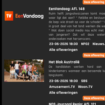
EenVandaag: Afl. 148
Ruim helft jongvolwassenen komt moeil
waar ligt dat aan? * Fatbike en bestuur
de loep: wie draait op voor de schade? *
in groot deel van het land: werken die 
* Wat doen social media nou echt met 
van jongeren? Dat wil deze weten
onderzoeken met hersenscans
23-06-2026 18:30
NPO2
Nieuws
Alle afleveringen
Het Blok Australië
De kandidaten werken hard aan 
kinderkamers wanneer een beroemde k
langskomt.
23-06-2026 18:30
SBS
Amusement.TV
Woon.TV
Alle afleveringen
NOS Journaal Regio: Afl. 121