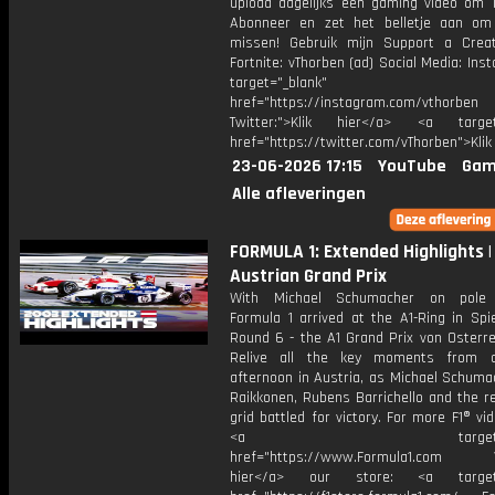
upload dagelijks een gaming video om 1
Abonneer en zet het belletje aan om
missen! Gebruik mijn Support a Crea
Fortnite: vThorben (ad) Social Media: Ins
target="_blank"
href="https://instagram.com/vthorben
Twitter:">Klik hier</a> <a target=
href="https://twitter.com/vThorben">Klik
23-06-2026 17:15
YouTube
Gam
Alle afleveringen
FORMULA 1: Extended Highlights |
Austrian Grand Prix
With Michael Schumacher on pole p
Formula 1 arrived at the A1-Ring in Spi
Round 6 - the A1 Grand Prix von Osterre
Relive all the key moments from a
afternoon in Austria, as Michael Schuma
Raikkonen, Rubens Barrichello and the r
grid battled for victory. For more F1® vide
<a target="_bl
href="https://www.Formula1.com Vis
hier</a> our store: <a target=