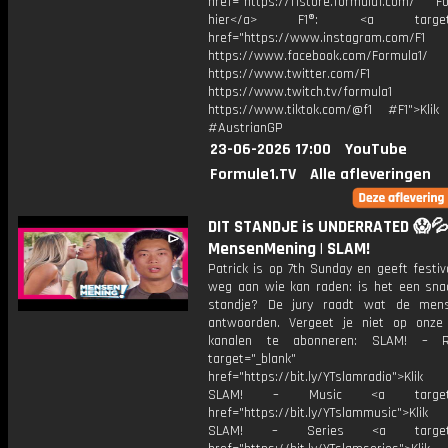
href="https://f1store.formula1.com/ Fol
hier</a> F1®: <a target="_
href="https://www.instagram.com/F1
https://www.facebook.com/Formula1/
https://www.twitter.com/F1
https://www.twitch.tv/formula1
https://www.tiktok.com/@f1 #F1">Klik
#AustrianGP
23-06-2026 17:00
YouTube
Formule1.TV
Alle afleveringen
DIT STANDJE is UNDERRATED 😱💦
MensenMening | SLAM!
Patrick is op 7th Sunday en geeft festi
weg aan wie kan raden: is het een sna
standje? De jury raadt wat de men
antwoorden. Vergeet je niet op onze
kanalen te abonneren: SLAM! – 
target="_blank"
href="https://bit.ly/YTslamradio">Klik
SLAM! – Music <a target="_
href="https://bit.ly/YTslammusic">Klik
SLAM! – Series <a target="