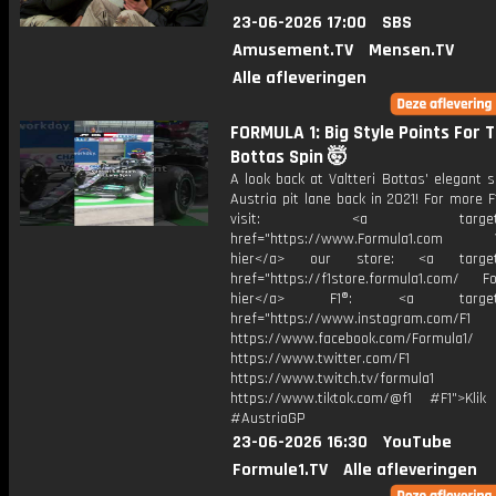
23-06-2026 17:00
SBS
Amusement.TV
Mensen.TV
Alle afleveringen
FORMULA 1: Big Style Points For T
Bottas Spin 🤯
A look back at Valtteri Bottas' elegant s
Austria pit lane back in 2021! For more F
visit: <a target="_b
href="https://www.Formula1.com Vis
hier</a> our store: <a target=
href="https://f1store.formula1.com/ Fol
hier</a> F1®: <a target="_
href="https://www.instagram.com/F1
https://www.facebook.com/Formula1/
https://www.twitter.com/F1
https://www.twitch.tv/formula1
https://www.tiktok.com/@f1 #F1">Klik
#AustriaGP
23-06-2026 16:30
YouTube
Formule1.TV
Alle afleveringen