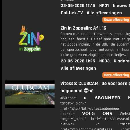
23-06-2026 12:15
NPO1
Nieuws.
Politiek.TV
Alle afleveringen
Zin in Zappelin: Afl. 16
Samen met de buurtbewoners maakt Joy
dag een feestje! Beleef mee wat er g
het Zappelinplein, in de B&B, de superm
de sportschool. Joy ontvangt in haar
leuke gasten en zingt dansbare liedjes.
23-06-2026 11:25
NPO3
Kindere
Alle afleveringen
Vitesse: CLUBCAM | De voorbereid
begonnen! 😎☀️
#Vitesse ► 𝗔𝗕𝗢𝗡𝗡𝗘𝗘𝗥 
target="_blank"
href="http://bit.ly/vitesseabonnee
hier</a> 𝗩𝗢𝗟𝗚 𝗢𝗡𝗦 Webs
target="_blank" href="http://vitesse.nl
hier</a> <a target="_
href="http://x.com/MijnVitesse Facebo