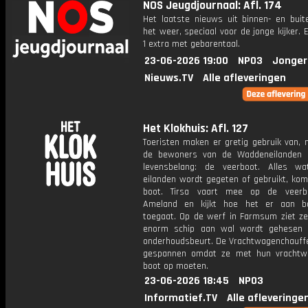
NOS Jeugdjournaal: Afl. 174
Het laatste nieuws uit binnen- en buit
het weer, speciaal voor de jonge kijker.
1 extra met gebarentaal.
23-06-2026 19:00
NPO3
Jonger
Nieuws.TV
Alle afleveringen
Het Klokhuis: Afl. 127
Toeristen maken er gretig gebruik van, 
de bewoners van de Waddeneilanden 
levensbelang: de veerboot. Alles w
eilanden wordt gegeten of gebruikt, kom
boot. Tirsa vaart mee op de veerb
Ameland en kijkt hoe het er aan b
toegaat. Op de werf in Farmsum ziet ze
enorm schip aan wal wordt gehesen 
onderhoudsbeurt. De Vrachtwagenchauffe
gespannen omdat ze met hun vrachtw
boot op moeten.
23-06-2026 18:45
NPO3
Informatief.TV
Alle afleveringe