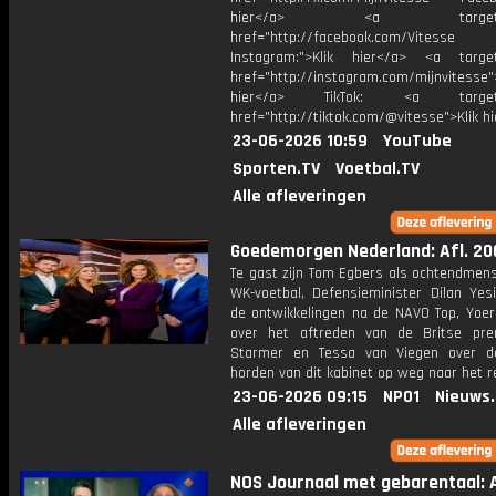
hier</a> <a target="_
href="http://facebook.com/Vitesse
Instagram:">Klik hier</a> <a target
href="http://instagram.com/mijnvitesse">
hier</a> TikTok: <a target="
href="http://tiktok.com/@vitesse">Klik h
23-06-2026 10:59
YouTube
Sporten.TV
Voetbal.TV
Alle afleveringen
Goedemorgen Nederland: Afl. 20
Te gast zijn Tom Egbers als ochtendmens
WK-voetbal, Defensieminister Dilan Yesi
de ontwikkelingen na de NAVO Top, Yoeri
over het aftreden van de Britse pre
Starmer en Tessa van Viegen over d
horden van dit kabinet op weg naar het r
23-06-2026 09:15
NPO1
Nieuws
Alle afleveringen
NOS Journaal met gebarentaal: A