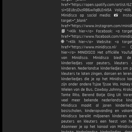
href="https://open.spotify.com/artist/
si=SEUbsDvzRB6wi1qBLEnk5A Volg">Klik
Minidisco op social media: 📸 Inst
target="_blank"
href="https://www.instagram.com/minidis
📘">Klik hier</a> Facebook: <a target
href="https://www.facebook.com/minidi
🌐">Klik hier</a> Website: <a target
href="https://www.minidisco.nl/ --- O
hier</a> MINIDISCO Het officiële YouTu
van Minidisco. Minidisco biedt de
kinderliedjes voor peuters, kleuters
kinderen. Nederlandse kinderliedjes om 
kleuters te laten zingen, dansen en lere
kinderliedjes die je op het Minidisco ka
zijn onder andere Tsjoe Tjsoe Wa, Hokey
Wielen van de Bus, Cowboy Johnny, Krokod
Tante Rita, Berend Botje Ging Uit Vare
veel meer bekende nederlandse kinde
Minidisco maakt al jaren kinderlie
basischolen, kinderopvanding en vakant
Minidisco bereikt miljoenen kinderen e
peuters en kleuters een feest van he
Abonneer je op het kanaal van Minidisc