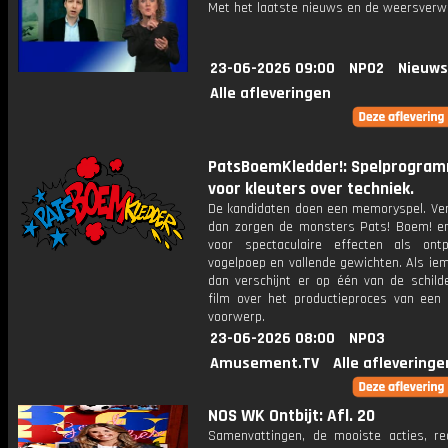
Met het laatste nieuws en de weersverw
23-06-2026 09:00
NPO2
Nieuws
Alle afleveringen
PatsBoemKledder!: Spelprogra
voor kleuters over techniek.
De kandidaten doen een memoryspel. Verl
dan zorgen de monsters Pats! Boem! en
voor spectaculaire effecten als ontpl
vogelpoep en vallende gewichten. Als ie
dan verschijnt er op één van de schilde
film over het productieproces van een 
voorwerp.
23-06-2026 08:00
NPO3
Amusement.TV
Alle afleveringe
NOS WK Ontbijt: Afl. 20
Samenvattingen, de mooiste acties, re