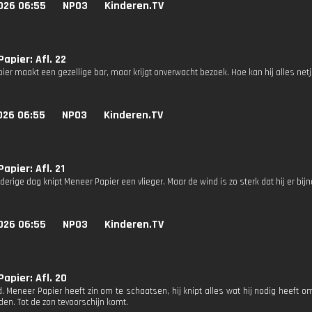
026 06:55
NPO3
Kinderen.TV
apier: Afl. 22
ier maakt een gezellige bar, maar krijgt onverwacht bezoek. Hoe kan hij alles ne
026 06:55
NPO3
Kinderen.TV
apier: Afl. 21
erige dag knipt Meneer Papier een vlieger. Maar de wind is zo sterk dat hij er bijn
026 06:55
NPO3
Kinderen.TV
apier: Afl. 20
. Meneer Papier heeft zin om te schaatsen, hij knipt alles wat hij nodig heeft om
jden. Tot de zon tevoorschijn komt.