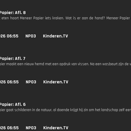
apier: Afl. 8
t eten hoort Meneer Papier iets kraken. Wat is er aan de hand? Meneer Papier
026 06:55
NPO3
Kinderen.TV
apier: Afl. 7
ier maakt een nieuw hemd met een opdruk van vissen. Na een wasbeurt zijn de v
026 06:55
NPO3
Kinderen.TV
apier: Afl. 6
er gaat schilderen in de natuur, al doende krijgt hij zin om het landschap zelf ee
026 06:55
NPO3
Kinderen.TV