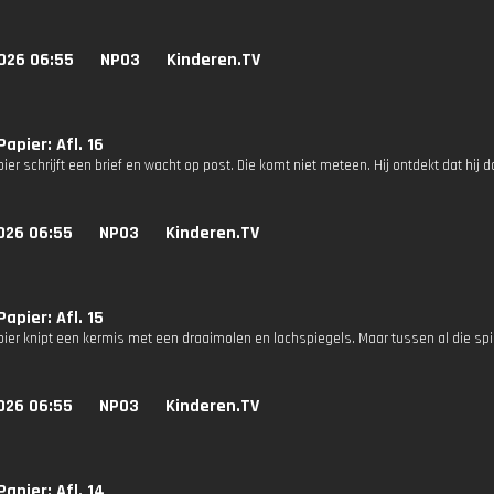
026 06:55
NPO3
Kinderen.TV
apier: Afl. 16
er schrijft een brief en wacht op post. Die komt niet meteen. Hij ontdekt dat hi
026 06:55
NPO3
Kinderen.TV
apier: Afl. 15
ier knipt een kermis met een draaimolen en lachspiegels. Maar tussen al die spie
026 06:55
NPO3
Kinderen.TV
apier: Afl. 14