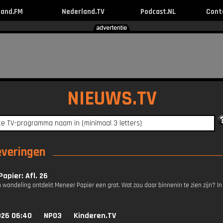
land.FM
Nederland.TV
Podcast.NL
Cont
NIEUWS.TV
everingen
apier: Afl. 26
n wandeling ontdekt Meneer Papier een grot. Wat zou daar binnenin te zien zijn? I
026 06:40
NPO3
Kinderen.TV