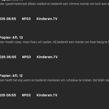
ier speelt helemaal alleen voetbal en bedenkt een slimme manier om toch een ec
026 06:55
NPO3
Kinderen.TV
apier: Afl. 13
ier maakt soep, maar Poes wil spelen. Hij bedenkt een manier om haar bezig te ho
026 06:55
NPO3
Kinderen.TV
apier: Afl. 12
ier heeft het erg warm en bedenkt manieren om schaduw te maken. Dat blijkt nie
026 06:55
NPO3
Kinderen.TV