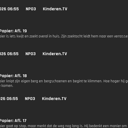
026 06:55
NPO3
Kinderen.TV
apier: Afl. 19
er is iets kwijt en zoekt overal in huis. Zijn zoektocht leidt hem naar een verras
026 06:55
NPO3
Kinderen.TV
apier: Afl. 18
ier knipt zijn eigen berg en bergschoenen en begint te klimmen. Hoe hoger hij 
e komen.
026 06:55
NPO3
Kinderen.TV
apier: Afl. 17
ier gaat op stap, maar merkt dat de weg nog lang is. Hij bedenkt een manier om s