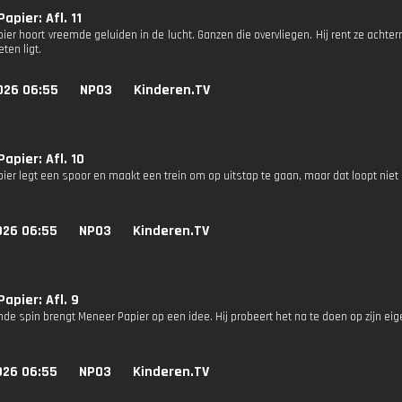
apier: Afl. 11
er hoort vreemde geluiden in de lucht. Ganzen die overvliegen. Hij rent ze achter
eten ligt.
026 06:55
NPO3
Kinderen.TV
apier: Afl. 10
ier legt een spoor en maakt een trein om op uitstap te gaan, maar dat loopt niet
026 06:55
NPO3
Kinderen.TV
apier: Afl. 9
de spin brengt Meneer Papier op een idee. Hij probeert het na te doen op zijn ei
026 06:55
NPO3
Kinderen.TV