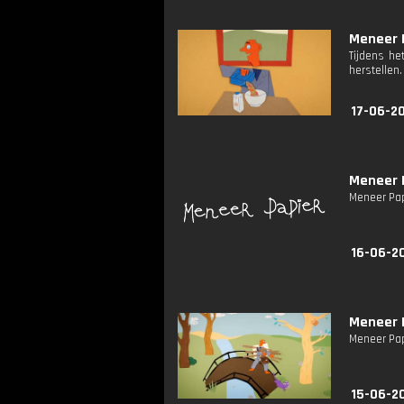
Meneer P
Tijdens he
herstellen.
17-06-2
Meneer P
Meneer Pap
16-06-2
Meneer P
Meneer Papi
15-06-2