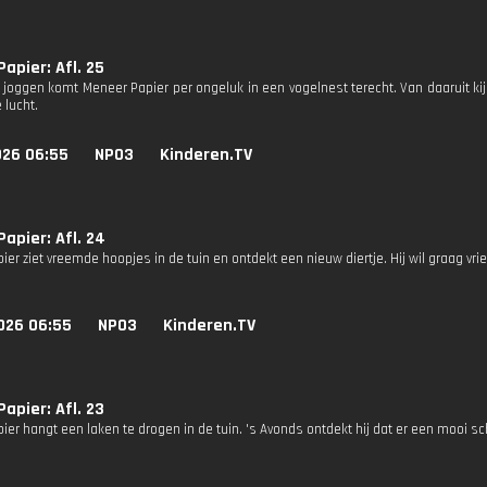
apier: Afl. 25
t joggen komt Meneer Papier per ongeluk in een vogelnest terecht. Van daaruit ki
 lucht.
026 06:55
NPO3
Kinderen.TV
apier: Afl. 24
er ziet vreemde hoopjes in de tuin en ontdekt een nieuw diertje. Hij wil graag vr
026 06:55
NPO3
Kinderen.TV
apier: Afl. 23
ier hangt een laken te drogen in de tuin. 's Avonds ontdekt hij dat er een mooi s