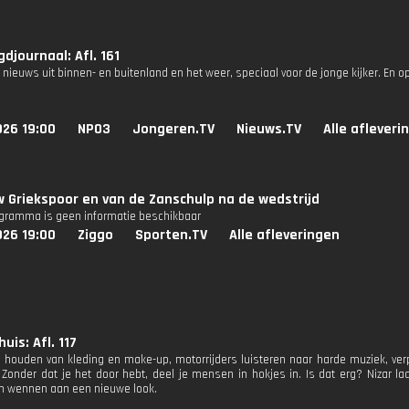
djournaal: Afl. 161
 nieuws uit binnen- en buitenland en het weer, speciaal voor de jonge kijker. En o
026 19:00
NPO3
Jongeren.TV
Nieuws.TV
Alle afleveri
w Griekspoor en van de Zanschulp na de wedstrijd
ogramma is geen informatie beschikbaar
026 19:00
Ziggo
Sporten.TV
Alle afleveringen
uis: Afl. 117
s houden van kleding en make-up, motorrijders luisteren naar harde muziek, verpl
 Zonder dat je het door hebt, deel je mensen in hokjes in. Is dat erg? Nizar l
en wennen aan een nieuwe look.