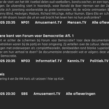
or de start van het WK Voetbal delen oud-voetballers, bondscoaches en een tops
gen. De uitzending start in Noordwijk, waar Ronald de Boer Herman van der Za
ctie zich jarenlang voorbereidde op grote toernooien. Bij de reünie ontmoeten 
Danny Blind, Hedwiges Maduro, Richard Witschge, Arthur Numan, Eljero Elia en sch
un WK-droom: kwam die uit en wat bracht het leven hen na hun profcarrière?
026 20:35
NPO1
Amusement.TV
Mensen.TV
Alle afle
ere kant van Forum voor Democratie: Afl. 1
rt er achter de schermen bij Forum voor Democratie? Voor deze documenta
etrokken waren bij de partij en haar omgeving. Zij vertellen over de cultuur, ide
ngen met onderwerpen als complottheorieën, denkbeelden rond blanke superiori
voor om hun verhaal te doen? De documentaire onderzoekt wat er volgens deze 
 Democratie.
026 20:35
NPO3
Informatief.TV
Kennis.TV
Politiek.TV
wis
vering 4 van De WK Kwis uit seizoen 1 hier op KIJK.
026 20:30
SBS
Amusement.TV
Alle afleveringen