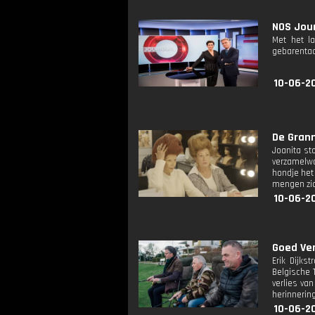
NOS Jour
Met het l
gebarentaa
10-06-2
De Grann
Joanita st
verzamelwo
hondje het
mengen zic
10-06-2
Goed Ver
Erik Dijks
Belgische 
verlies va
herinnering
10-06-20