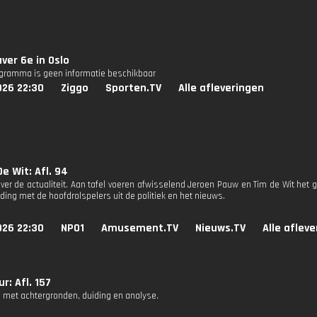
aver 6e in Oslo
ogramma is geen informatie beschikbaar
026 22:30
Ziggo
Sporten.TV
Alle afleveringen
e Wit: Afl. 94
ver de actualiteit. Aan tafel voeren afwisselend Jeroen Pauw en Tim de Wit het g
ding met de hoofdrolspelers uit de politiek en het nieuws.
026 22:30
NPO1
Amusement.TV
Nieuws.TV
Alle aflev
r: Afl. 157
 met achtergronden, duiding en analyse.