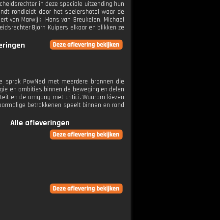
cheidsrechter in deze speciale uitzending hun
ndt rondleidt door het spelershotel waar de
Bert van Marwijk, Hans van Breukelen, Michael
eidsrechter Björn Kuipers elkaar en blikken ze
veringen
ire sprak PowNed met meerdere bronnen die
ologie en ambities binnen de beweging en delen
teit en de omgang met critici. Waarom kiezen
voormalige betrokkenen speelt binnen en rond
Alle afleveringen