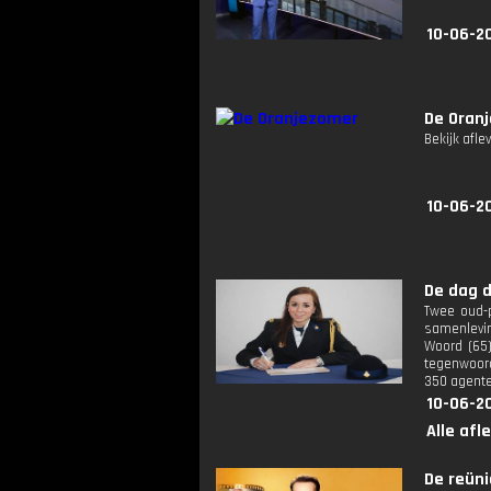
10-06-2
De Oran
Bekijk afle
10-06-2
De dag da
Twee oud-p
samenlevin
Woord (65)
tegenwoord
350 agente
10-06-20
Alle afl
De reünie