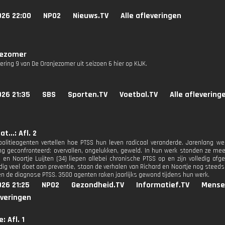
026 22:00
NPO2
Nieuws.TV
Alle afleveringen
jezomer
vering 9 van De Oranjezomer uit seizoen 6 hier op KIJK.
026 21:35
SBS
Sporten.TV
Voetbal.TV
Alle aflevering
t...: Afl. 2
olitieagenten vertellen hoe PTSS hun leven radicaal veranderde. Jarenlang w
g geconfronteerd: overvallen, ongelukken, geweld. In hun werk stonden ze me
 en Noortje Luijten (34) liepen allebei chronische PTSS op en zijn volledig afge
ig veel doet aan preventie, staan de verhalen van Richard en Noortje nog steeds 
n de diagnose PTSS. 3500 agenten raken jaarlijks gewond tijdens hun werk.
26 21:25
NPO2
Gezondheid.TV
Informatief.TV
Mense
everingen
: Afl. 1