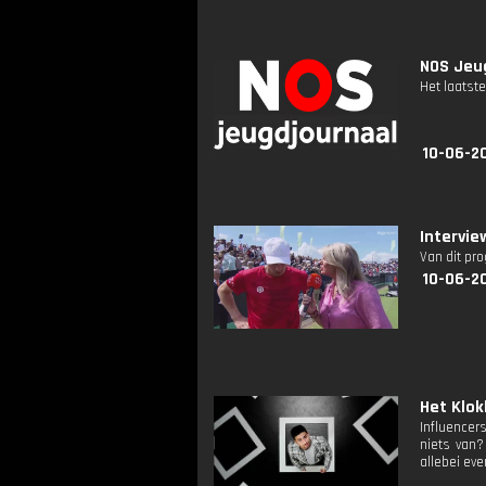
NOS Jeug
Het laatste
10-06-2
Intervie
Van dit pr
10-06-2
Het Klokh
Influencer
niets van?
allebei ev