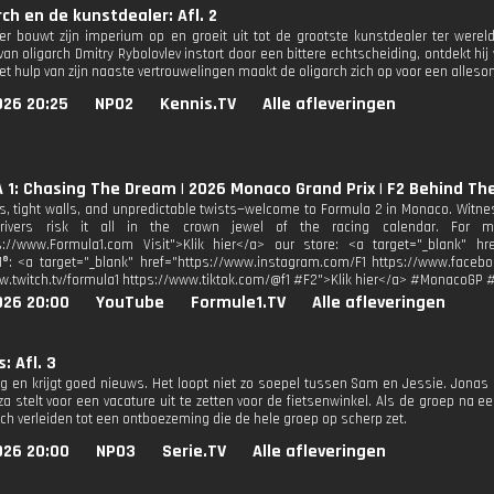
rch en de kunstdealer: Afl. 2
er bouwt zijn imperium op en groeit uit tot de grootste kunstdealer ter wereld.
van oligarch Dmitry Rybolovlev instort door een bittere echtscheiding, ontdekt hij
t hulp van zijn naaste vertrouwelingen maakt de oligarch zich op voor een allesom
026 20:25
NPO2
Kennis.TV
Alle afleveringen
1: Chasing The Dream | 2026 Monaco Grand Prix | F2 Behind Th
s, tight walls, and unpredictable twists—welcome to Formula 2 in Monaco. Witne
ivers risk it all in the crown jewel of the racing calendar. For mor
s://www.Formula1.com Visit">Klik hier</a> our store: <a target="_blank" href
1®: <a target="_blank" href="https://www.instagram.com/F1 https://www.facebo
w.twitch.tv/formula1 https://www.tiktok.com/@f1 #F2">Klik hier</a> #MonacoGP 
026 20:00
YouTube
Formule1.TV
Alle afleveringen
: Afl. 3
rig en krijgt goed nieuws. Het loopt niet zo soepel tussen Sam en Jessie. Jona
za stelt voor een vacature uit te zetten voor de fietsenwinkel. Als de groep na een
ich verleiden tot een ontboezeming die de hele groep op scherp zet.
026 20:00
NPO3
Serie.TV
Alle afleveringen