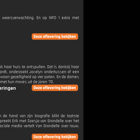
e weersverwachting. En op NPO 1 extra met
k haar huis te ontspullen. Dat is dankzij haar
ordt, onderzoekt Jocelyn ondertussen of een
ewoon gezelligheid op vier poten. En de dames
et hun moves uit de jaren '70.
veringen
 de hand van zijn biografie blikt de laatste
preekt Erik met Soesja van Grondelle over het
ociale media vertelt Van Grondelle over rouw,