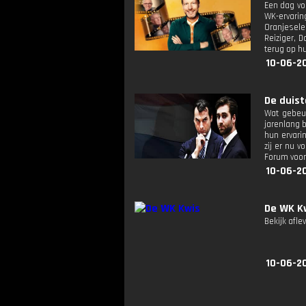
Een dag vo
WK-ervarin
Oranjesele
Reiziger, 
terug op h
10-06-2
De duist
Wat gebeu
jarenlang b
hun ervari
zij er nu 
Forum voor
10-06-2
De WK K
Bekijk afle
10-06-2