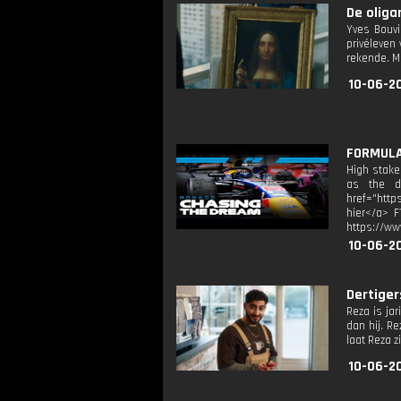
De oliga
Yves Bouvi
privéleven 
rekende. Me
10-06-2
FORMULA 
High stake
as the dr
href="http
hier</a> F
https://ww
10-06-2
Dertigers
Reza is ja
dan hij. Re
laat Reza z
10-06-2