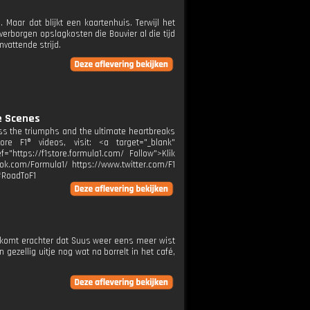
 Maar dat blijkt een kaartenhuis. Terwijl het
 verborgen opslagkosten die Bouvier al die tijd
vattende strijd.
e Scenes
ss the triumphs and the ultimate heartbreaks
e F1® videos, visit: <a target="_blank"
="https://f1store.formula1.com/ Follow">Klik
ok.com/Formula1/ https://www.twitter.com/F1
#RoadToF1
s komt erachter dat Suus weer eens meer wist
 gezellig uitje nog wat na borrelt in het café,