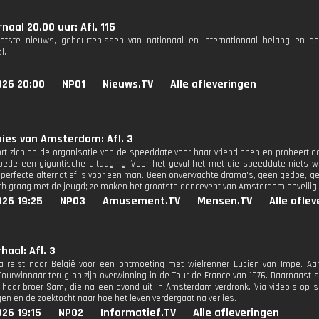
naal 20.00 uur: Afl. 115
aatste nieuws, gebeurtenissen van nationaal en internationaal belang en d
l.
026 20:00
NPO1
Nieuws.TV
Alle afleveringen
ies van Amsterdam: Afl. 3
ort zich op de organisatie van de speeddate voor haar vriendinnen en probeert oo
ede een gigantische uitdaging. Voor het geval het met die speeddate niets w
 perfecte alternatief is voor een man. Geen onverwachte drama's, geen gedoe, g
h graag met de jeugd; ze maken het grootste dancevent van Amsterdam onveilig m
026 19:25
NPO3
Amusement.TV
Mensen.TV
Alle afle
haal: Afl. 3
tra reist naar België voor een ontmoeting met wielrenner Lucien van Impe. Aan
Tourwinnaar terug op zijn overwinning in de Tour de France van 1976. Daarnaast s
n haar broer Sam, die na een avond uit in Amsterdam verdronk. Via video's op s
en en de zoektocht naar hoe het leven verdergaat na verlies.
26 19:15
NPO2
Informatief.TV
Alle afleveringen