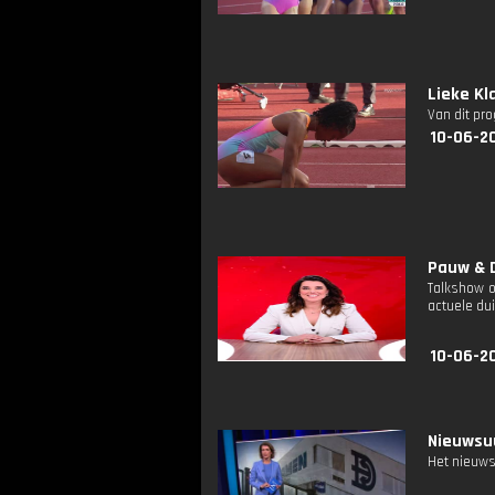
Lieke Kl
Van dit pr
10-06-2
Pauw & D
Talkshow o
actuele dui
10-06-2
Nieuwsuu
Het nieuws