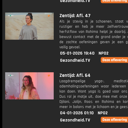
Gezondheid.TV
Zentijd: Afl. 47
Als je stevig in je schoenen, staat v
rustiger en heb je meer zelfvertrou
herfstflow van Rohima helpt je daarbij.
bewust contact met de grond onder je 
de zachte oefeningen geven je een 
veilig gevoel.
05-01-2026 19:40
NPO2
Gezondheid.TV
Zentijd: Afl. 64
Laagdrempelige yoga-, medita
ademhalingsoefeningen waar iederee
kan doen. Want yoga is goed voor ons 
Dus rol je matje uit, doe mee met onze
Djilani, Jolijn, Roos en Rohima en k
meer in balans met je lichaam en je gees
04-01-2026 01:10
NPO2
Gezondheid.TV