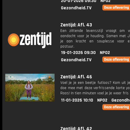
20-01-2026 09:30
NPO2
Gezondheid.TV
Zentijd: Afl. 43
Een zittende levensstijl vraagt om 
aandacht voor je houding. Samen met Jo
je aan kracht en souplesse voor e
postuur.
19-01-2026 09:30
NPO2
Gezondheid.TV
Zentijd: Afl. 46
Voel je je een beetje futloos? Kom uit j
doe mee met deze verfrissende korte yo
Roos! In tien minuten voel je je weer fris 
11-01-2026 10:10
NPO2
Gezondh
Zentijd: Afl. 42