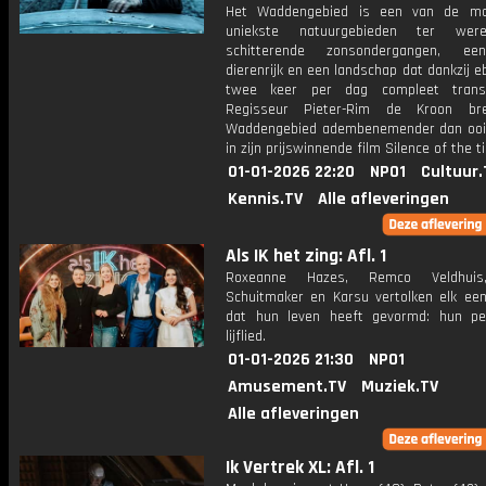
Het Waddengebied is een van de mo
uniekste natuurgebieden ter wer
schitterende zonsondergangen, ee
dierenrijk en een landschap dat dankzij e
twee keer per dag compleet transf
Regisseur Pieter-Rim de Kroon br
Waddengebied adembenemender dan ooit
in zijn prijswinnende film Silence of the t
01-01-2026 22:20
NPO1
Cultuur.
Kennis.TV
Alle afleveringen
Als IK het zing: Afl. 1
Roxeanne Hazes, Remco Veldhuis
Schuitmaker en Karsu vertolken elk e
dat hun leven heeft gevormd: hun per
lijflied.
01-01-2026 21:30
NPO1
Amusement.TV
Muziek.TV
Alle afleveringen
Ik Vertrek XL: Afl. 1