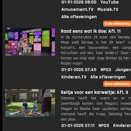
01-01-2026 08:00
YouTube
Amusement.TV
Muziek.TV
Alle afleveringen
Raad eens wat ik doe: Afl. 11
In de mysterybox zit weer een beroep 
Maar welk beroep is het dit keer? I
huisarts, een bouwvakker, een zange
misschien wel iets heel anders? Door v
komen we stap voor stap dichter bij het
Raden maar!
01-01-2026 07:45
NPO3
Jonger
Kinderen.TV
Alle afleveringen
Geitje voor een karweitje: Afl. 9
Sammie heeft het warm en er m
zwembadje komen. Van Megans moed
Megan en Boelie haar spulletjes verko
niemand hoeft die troep. Gelukkig he
een plan.
01-01-2026 07:11
NPO3
Kindere