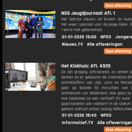
NOS Jeugdjournaal: Afl. 1
Het laatste nieuws uit binnen- en buit
het weer, speciaal voor de jonge kijker.
1 extra met gebarentaal.
01-01-2026 19:00
NPO3
Jonger
Nieuws.TV
Alle afleveringen
Het Klokhuis: Afl. 4939
Ze zijn grappig, ontroerend, ze zetten 
denken en er gebeuren de vreemdste din
animatiefilms van Job, Joris en Mariek
gaat op bezoek bij misschien wel 
animatoren van Nederland. Hoe gaan ze
Hoe bedenken ze een verhaal? En waar
goed karakter aan voldoen? In de sketch
geheim onthuld achter koning Willem-Ale
01-01-2026 18:45
NPO3
Informatief.TV
Alle afleveringe