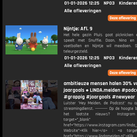
01-01-2026 12:25
NPO3
Kindere
Alle afleveringen
Nijntje: Afl. 9
Het hele gezin Pluis gaat picknicken e
speelt met Snuffie. Daan, Nina en
voetballen en Nijntje wil meedoen. S
teleurgesteld.
01-01-2026 12:25
NPO3
Kindere
Alle afleveringen
ambitieuze mensen halen 30% v
jaargoals ● LINDA.meiden #podc
#grappig #jaargoals #newyear
Luister 'Hey Meiden, de Podcast' nu o
streamingdienst. ---------- Op de hoogte b
het laatste nieuws? Instagr
target="_blank"
href="https://www.instagram.com/linda
Website">Klik hier</a> : <a target
href="https://www.lindameiden.nl">Klik