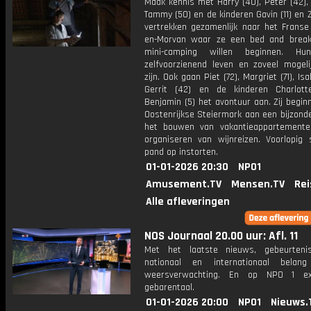
Maak kennis met Harry (40), Peter (42), 
Tammy (50) en de kinderen Gavin (11) en Ziv
vertrekken gezamenlijk naar het Franse 
en-Morvan waar ze een bed and brea
mini-camping willen beginnen. Hun
zelfvoorzienend leven en zoveel mogel
zijn. Ook gaan Piet (72), Margriet (71), Isa
Gerrit (42) en de kinderen Charlot
Benjamin (5) het avontuur aan. Zij begin
Oostenrijkse Steiermark aan een bijzonde
het bouwen van vakantieappartement
organiseren van wijnreizen. Voorlopig 
pand op instorten.
01-01-2026 20:30
NPO1
Amusement.TV
Mensen.TV
Rei
Alle afleveringen
NOS Journaal 20.00 uur: Afl. 11
Met het laatste nieuws, gebeurteni
nationaal en internationaal bela
weersverwachting. En op NPO 1 e
gebarentaal.
01-01-2026 20:00
NPO1
Nieuws.