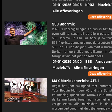
01-01-2026 01:05
NPO3
Muziek.
Alle afleveringen
538 Jaarmix
2025 is voorbijgevlogen en dus is het t
even stil te staan bij de állergrootste 
538 Jaarmix! In één uur hoor je 57 trac
538 Playlist, aangevuld met de grootste h
538 Top 50 van dit jaar. Van Martin Garri
Dekker: je hoort alles voorbijkomen in d
terugblik van het jaar op Radio 538.
01-01-2026 01:00
SBS
Amuseme
Muziek.TV
Alle afleveringen
MAX Muziekspecials: Afl. 1
Begin het jaar swingend met nummer
Your Boogie Man van KC and the Suns
en Dancing Queen van ABBA. De numm
de kenmerkende tonen aan van het ei
vorige eeuw. Alle muziekhits in de u
worden vertoond met de bijbehorende vid