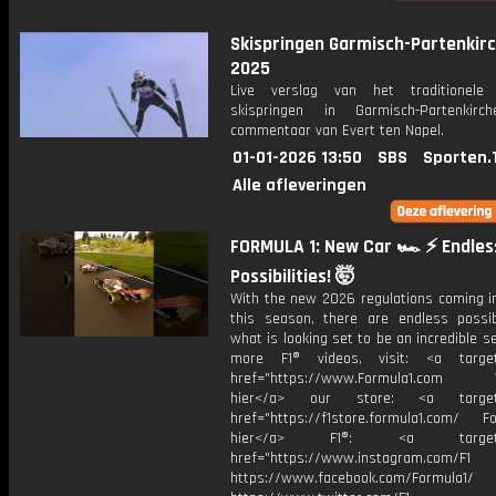
Skispringen Garmisch-Partenkir
2025
Live verslag van het traditionele j
skispringen in Garmisch-Partenkirc
commentaar van Evert ten Napel.
01-01-2026 13:50
SBS
Sporten.
Alle afleveringen
FORMULA 1: New Car 🏎️ ⚡️ Endles
Possibilities! 🤯
With the new 2026 regulations coming in
this season, there are endless possibi
what is looking set to be an incredible s
more F1® videos, visit: <a target=
href="https://www.Formula1.com Vis
hier</a> our store: <a target=
href="https://f1store.formula1.com/ Fol
hier</a> F1®: <a target="_
href="https://www.instagram.com/F1
https://www.facebook.com/Formula1/