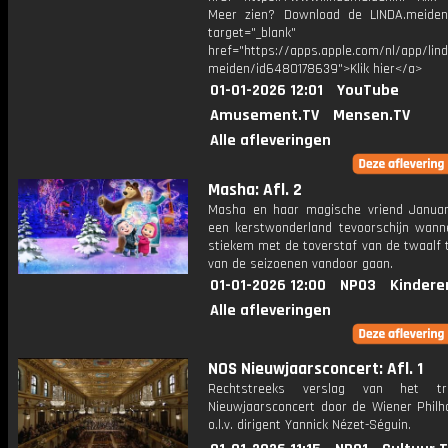
Meer zien? Download de LINDA.meide
target="_blank"
href="https://apps.apple.com/nl/app/lind
meiden/id6480178639">Klik hier</a>
01-01-2026 12:01
YouTube
Amusement.TV
Mensen.TV
Alle afleveringen
Masha: Afl. 2
Masha en haar magische vriend Januar
een kerstwonderland tevoorschijn wann
stiekem met de toverstaf van de twaalf 
van de seizoenen vandoor gaan.
01-01-2026 12:00
NPO3
Kindere
Alle afleveringen
NOS Nieuwjaarsconcert: Afl. 1
Rechtstreeks verslag van het trad
Nieuwjaarsconcert door de Wiener Philh
o.l.v. dirigent Yannick Nézet-Séguin.