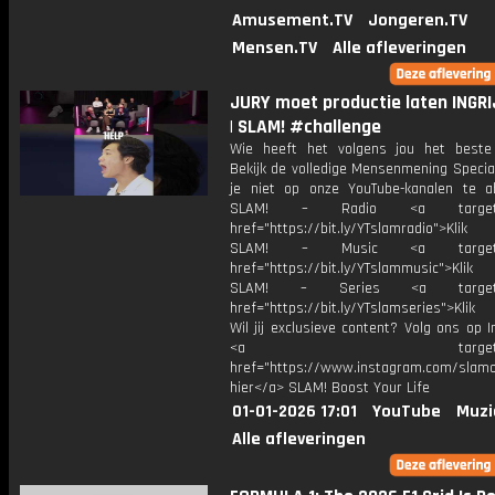
Amusement.TV
Jongeren.TV
Mensen.TV
Alle afleveringen
JURY moet productie laten INGRI
| SLAM! #challenge
Wie heeft het volgens jou het best
Bekijk de volledige Mensenmening Specia
je niet op onze YouTube-kanalen te a
SLAM! – Radio <a target="_
href="https://bit.ly/YTslamradio">Klik
SLAM! – Music <a target="_
href="https://bit.ly/YTslammusic">Klik
SLAM! – Series <a target="
href="https://bit.ly/YTslamseries">Klik
Wil jij exclusieve content? Volg ons op 
<a target="_bl
href="https://www.instagram.com/slamoff
hier</a> SLAM! Boost Your Life
01-01-2026 17:01
YouTube
Muzi
Alle afleveringen