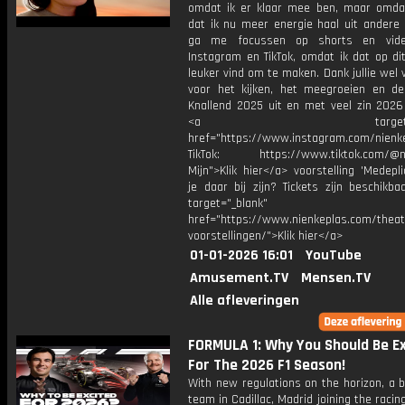
omdat ik er klaar mee ben, maar omda
dat ik nu meer energie haal uit andere 
ga me focussen op shorts en vide
Instagram en TikTok, omdat ik dat op d
leuker vind om te maken. Dank jullie wel v
voor het kijken, het meegroeien en de
Knallend 2025 uit en met veel zin 2026 
<a target="_bl
href="https://www.instagram.com/nienk
TikTok: https://www.tiktok.com/@ni
Mijn">Klik hier</a> voorstelling 'Medeplic
je daar bij zijn? Tickets zijn beschikba
target="_blank"
href="https://www.nienkeplas.com/theat
voorstellingen/">Klik hier</a>
01-01-2026 16:01
YouTube
Amusement.TV
Mensen.TV
Alle afleveringen
FORMULA 1: Why You Should Be E
For The 2026 F1 Season!
With new regulations on the horizon, a 
team in Cadillac, Madrid joining the racin