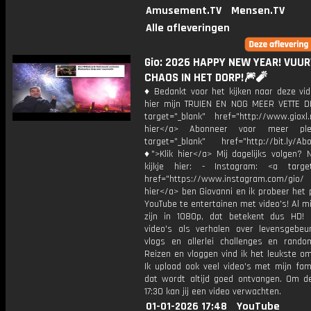
Amusement.TV
Mensen.TV
Alle afleveringen
Gio: 2026 HAPPY NEW YEAR! VUU
CHAOS IN HET DORP!🎆🧨
♦ Bedankt voor het kijken naar deze vid
hier mijn TRUIEN EN NOG MEER VETTE D
target="_blank" href="http://www.gioxl.
hier</a> Abonneer voor meer ple
target="_blank" href="http://bit.ly/Ab
♦">Klik hier</a> Mij dagelijks volgen?
kijkje hier: - Instagram: <a target
href="https://www.instagram.com/gio/
hier</a> ben Giovanni en ik probeer het 
YouTube te entertainen met video's! Al mi
zijn in 1080p, dat betekent dus HD! 
video's als verhalen over levensgebeur
vlogs en allerlei challenges en rando
Reizen en vloggen vind ik het leukste o
Ik upload ook veel video's met mijn fam
dat wordt altijd goed ontvangen. Om 
17:30 kan jij een video verwachten.
01-01-2026 17:48
YouTube