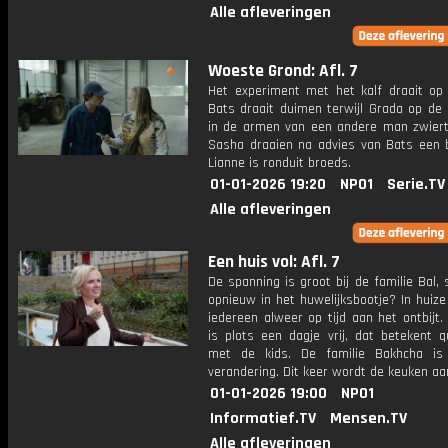
Alle afleveringen
Woeste Grond: Afl. 7
Het experiment met het kalf draait op n
Bats draait duimen terwijl Grada op de 
in de armen van een andere man zwiert.
Sasha draaien na advies van Bats een be
Lianne is ronduit broeds.
01-01-2026 19:20
NPO1
Serie.TV
Alle afleveringen
Een huis vol: Afl. 7
De spanning is groot bij de familie Bal, 
opnieuw in het huwelijksbootje? In huize
iedereen alweer op tijd aan het ontbijt
is plots een dagje vrij, dat betekent q
met de kids. De familie Bakhcha is
verandering. Dit keer wordt de keuken aa
01-01-2026 19:00
NPO1
Informatief.TV
Mensen.TV
Alle afleveringen