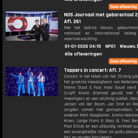
NOS Journaal met gebarentaal 2
Afl. 261
Met het laatste nieuws, gebeurteni
nationaal en internationaal bela
weersverwachting.
01-01-2026 04:15
NPO1
Nieuws.
Alle afleveringen
Toppers in concert: Afl. 7
Concert in het teken van het 20-jarig ju
het grootste meezingfeest van Nederland
thema Stout & Fout maar Goud! werd
Cruijff ArenA driemaal gevuld met fe
meezingers en een uitzinnig publiek. Gera
Jeroen van der Boom, Jan Smit en Re
zorgden samen met gastoptredens v
anderen Mart Hoogkamer, Emma Heester
Kroes, Lange Frans & Baas B, Yves Be
Paul Elstak en een uitbundig verkleed pu
een onvergetelijke show vol guilty pleasu
hits en gouden klassiekers.