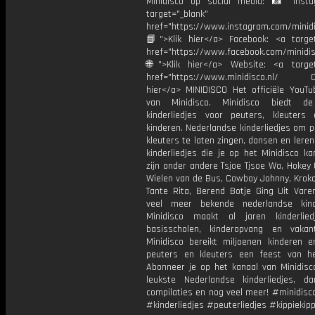
Minidisco op social media: 📸 Inst
target="_blank"
href="https://www.instagram.com/minidis
📘">Klik hier</a> Facebook: <a target
href="https://www.facebook.com/minidi
🌐">Klik hier</a> Website: <a target
href="https://www.minidisco.nl/ OV
hier</a> MINIDISCO Het officiële YouTu
van Minidisco. Minidisco biedt de
kinderliedjes voor peuters, kleuters
kinderen. Nederlandse kinderliedjes om 
kleuters te laten zingen, dansen en lere
kinderliedjes die je op het Minidisco ka
zijn onder andere Tsjoe Tjsoe Wa, Hokey
Wielen van de Bus, Cowboy Johnny, Krokod
Tante Rita, Berend Botje Ging Uit Vare
veel meer bekende nederlandse kinde
Minidisco maakt al jaren kinderlie
basisscholen, kinderopvang en vakant
Minidisco bereikt miljoenen kinderen e
peuters en kleuters een feest van he
Abonneer je op het kanaal van Minidisc
leukste Nederlandse kinderliedjes, dan
compilaties en nog veel meer! #minidisc
#kinderliedjes #peuterliedjes #kippiekip