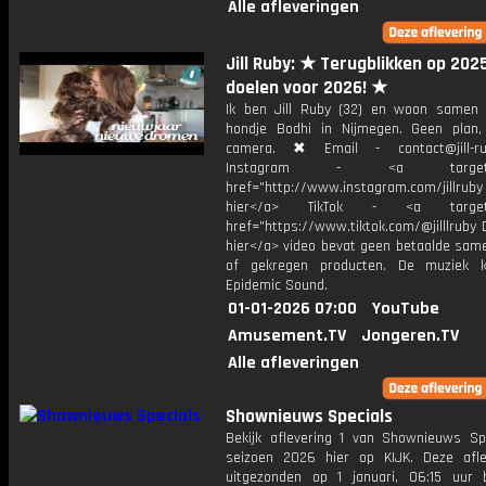
Alle afleveringen
Jill Ruby: ★ Terugblikken op 202
doelen voor 2026! ★
Ik ben Jill Ruby (32) en woon samen
hondje Bodhi in Nijmegen. Geen plan
camera. ✖ Email - contact@jill-r
Instagram - <a target="_
href="http://www.instagram.com/jillrub
hier</a> TikTok - <a target="
href="https://www.tiktok.com/@jilllruby 
hier</a> video bevat geen betaalde sam
of gekregen producten. De muziek 
Epidemic Sound.
01-01-2026 07:00
YouTube
Amusement.TV
Jongeren.TV
Alle afleveringen
Shownieuws Specials
Bekijk aflevering 1 van Shownieuws Spe
seizoen 2026 hier op KIJK. Deze afle
uitgezonden op 1 januari, 06:15 uur 