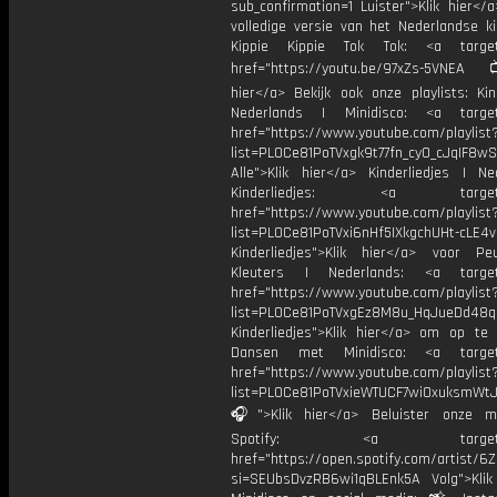
sub_confirmation=1 Luister">Klik hier</
volledige versie van het Nederlandse ki
Kippie Kippie Tok Tok: <a target=
href="https://youtu.be/97xZs-5VNEA
hier</a> Bekijk ook onze playlists: Kin
Nederlands | Minidisco: <a target=
href="https://www.youtube.com/playlist
list=PL0Ce81PoTVxgk9t77fn_cy0_cJqIF8w
Alle">Klik hier</a> Kinderliedjes | Ne
Kinderliedjes: <a target="
href="https://www.youtube.com/playlist
list=PL0Ce81PoTVxi6nHf5IXkgchUHt-cLE4
Kinderliedjes">Klik hier</a> voor P
Kleuters | Nederlands: <a target=
href="https://www.youtube.com/playlist
list=PL0Ce81PoTVxgEz8M8u_HqJueDd48
Kinderliedjes">Klik hier</a> om op te
Dansen met Minidisco: <a target=
href="https://www.youtube.com/playlist
list=PL0Ce81PoTVxieWTUCF7wiOxuksmWtJ
🎧">Klik hier</a> Beluister onze m
Spotify: <a target="_
href="https://open.spotify.com/artist/
si=SEUbsDvzRB6wi1qBLEnk5A Volg">Klik