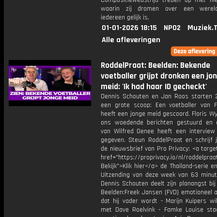
Compositiewedstrijd treden op met n
waarin zij dromen over een werel
iedereen gelijk is.
01-01-2026 18:15
NPO2
Muziek.
Alle afleveringen
RoddelPraat: Beelden: Bekende
voetballer grijpt dronken een jo
meid: 'Ik had haar ID gecheckt'
Dennis Schouten en Jan Roos starten
een grote scoop: Een voetballer van 
heeft een jonge meid gescoord. Floris W
ons woedende berichten gestuurd en
van Wilfred Genee heeft een interview
gegeven. Steun RoddelPraat en schrijf j
de nieuwsbrief van Pro Privacy: <a targe
href="https://proprivacy.io/nl/roddelpraa
Bekijk">Klik hier</a> de Thailand-serie e
Uitzending van deze week van 63 minut
Dennis Schouten deelt zijn planangst bij 
Beelden:Freek Jansen (FVD) emotioneel al
dat hij vader wordt - Marijn Kuipers wi
met Dave Roelvink - Famke Louise staat