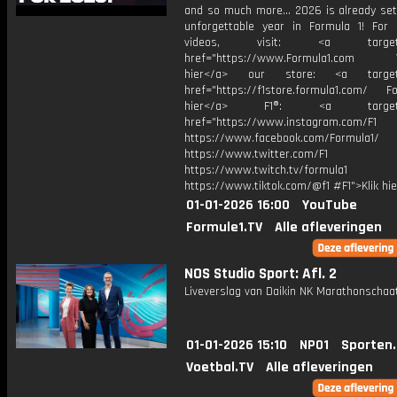
and so much more… 2026 is already set
unforgettable year in Formula 1! For
videos, visit: <a target="
href="https://www.Formula1.com Vis
hier</a> our store: <a target=
href="https://f1store.formula1.com/ Fol
hier</a> F1®: <a target="_
href="https://www.instagram.com/F1
https://www.facebook.com/Formula1/
https://www.twitter.com/F1
https://www.twitch.tv/formula1
https://www.tiktok.com/@f1 #F1">Klik hi
01-01-2026 16:00
YouTube
Formule1.TV
Alle afleveringen
NOS Studio Sport: Afl. 2
Liveverslag van Daikin NK Marathonschaa
01-01-2026 15:10
NPO1
Sporten
Voetbal.TV
Alle afleveringen