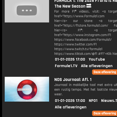
FORMULA 1: The 2026 F1 Grid Is R
The New Season 🔜
For more F1® videos, visit: <a target
href="https://www.Formula1.com Vis
hier</a> our store: <a target=
href="https://f1store.formula1.com/ Fol
hier</a> F1®: <a target="_
href="https://www.instagram.com/F1
https://www.facebook.com/Formula1/
https://www.twitter.com/F1
https://www.twitch.tv/formula1
https://www.tiktok.com/@f1 #F1">Klik hi
01-01-2026 17:00
YouTube
Formule1.TV
Alle afleveringen
NOS Journaal: Afl. 1
Journaal in makkelijke taal met extra ui
een rustig tempo. Met het laatste nieu
weer.
01-01-2026 17:00
NPO1
Nieuws.
Alle afleveringen