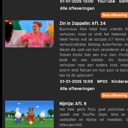
01-01-2026 13:00
YouTube
Gam
Alle afleveringen
Zin in Zappelin: Afl. 24
Buurvrouw Rian helpt haar vriendin 
verhuizen, maar ze vindt het helemaal n
Weet Fenna wat de oorzaak is? Fenna 
verhuistraktatie. Bioloog Auke-Florian ve
dieren die vaak van huis veranderen en 
Steven Kazàn laat een truc zien. Post
baalt als een stekker. Als dorps
verhuizen naar een andere stad, moe
enorm eind fietsen om hun post te bezo
kan hij dit oplossen?
01-01-2026 12:55
NPO3
Kindere
Alle afleveringen
Nijntje: Afl. 9
Het hele gezin Pluis gaat picknicken e
speelt met Snuffie. Daan, Nina en
voetballen en Nijntje wil meedoen. S
teleurgesteld.