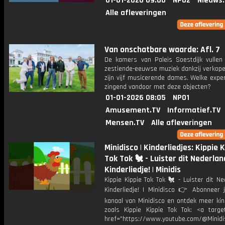
01-01-2026 09:00
NPO2
Nieuws
Alle afleveringen
Van onschatbare waarde: Afl. 7
De kamers van Paleis Soestdijk vullen
zestiende-eeuwse muziek dankzij verkope
zijn vijf musicerende dames. Welke expe
zingend vandoor met deze objecten?
01-01-2026 08:05
NPO1
Amusement.TV
Informatief.TV
Mensen.TV
Alle afleveringen
Minidisco | Kinderliedjes: Kippie 
Tok Tok 🐔 - Luister dit Nederla
Kinderliedje! | Minidis
Kippie Kippie Tok Tok 🐔 - Luister dit N
Kinderliedje! | Minidisco 👉 Abonneer 
kanaal van Minidisco en ontdek meer kin
zoals Kippie Kippie Tok Tok: <a target
href="https://www.youtube.com/@Minidis