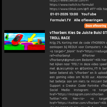
https://www.twitter.com/F1
https://www.twitch.tv/formula1
https://www.tiktok.com/@f1 #F1">Klik hi
01-01-2026 13:00
YouTube
Formule1.TV
Alle afleveringen
vThorben: Kies De Juiste Buis! G
TROLL RACE
Krijg 2% Korting met de code VTHORBEN o
aankopen bij REDUX voor Computers + Ac
<a target="_blank" href="https://reduxg
ref=vthorbenyt #Partner Bu
vThorbenyt@gmail.com Bedankt">Klik hier
het kijken naar 'TITEL'! In deze video spee
met @JessyKnijn en @Santino_YT! Ik ben
beter bekend als "vThorben" en ik upload
een gaming video om 16:30 uur. Abonne
het belletje aan om niets te missen! Ge
Support a Creator Code! Fortnite: vTho
Social Media: Instagram: <a target
href="https://instagram.com/vthorben
Twitter:">Klik hier</a> <a target=
href="https://twitter.com/vThorben">Klik