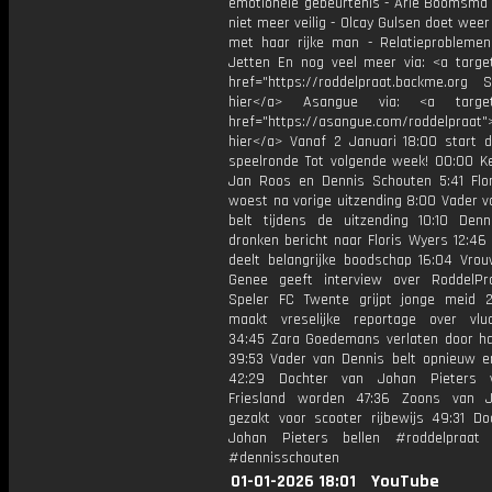
emotionele gebeurtenis - Arie Boomsma v
niet meer veilig - Olcay Gulsen doet wee
met haar rijke man - Relatieprobleme
Jetten En nog veel meer via: <a target
href="https://roddelpraat.backme.org Sp
hier</a> Asangue via: <a target=
href="https://asangue.com/roddelpraat">
hier</a> Vanaf 2 Januari 18:00 start 
speelronde Tot volgende week! 00:00 K
Jan Roos en Dennis Schouten 5:41 Flo
woest na vorige uitzending 8:00 Vader v
belt tijdens de uitzending 10:10 Denn
dronken bericht naar Floris Wyers 12:46
deelt belangrijke boodschap 16:04 Vrou
Genee geeft interview over RoddelPr
Speler FC Twente grijpt jonge meid 
maakt vreselijke reportage over vluc
34:45 Zara Goedemans verlaten door ha
39:53 Vader van Dennis belt opnieuw e
42:29 Dochter van Johan Pieters 
Friesland worden 47:36 Zoons van 
gezakt voor scooter rijbewijs 49:31 Do
Johan Pieters bellen #roddelpraat 
#dennisschouten
01-01-2026 18:01
YouTube