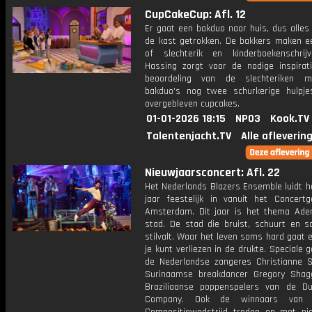
CupCakeCup: Afl. 12
Er gaat een bakduo naar huis, dus alles
de kast getrokken. De bakkers maken e
of slechterik en kinderboekenschrij
Hassing zorgt voor de nodige inspirat
beoordeling van de slechteriken 
bakduo's nog twee schurkerige hulpj
overgebleven cupcakes.
01-01-2026 18:15
NPO3
Kook.TV
Talentenjacht.TV
Alle afleverin
Nieuwjaarsconcert: Afl. 22
Het Nederlands Blazers Ensemble luidt h
jaar feestelijk in vanuit het Concert
Amsterdam. Dit jaar is het thema Ad
stad. De stad die bruist, schuurt en 
stilvalt. Waar het leven soms hard gaat 
je kunt verliezen in de drukte. Speciale g
de Nederlandse zangeres Christianne St
Surinaamse breakdancer Gregory Sha
Braziliaanse poppenspelers van de D
Company. Ook de winnaars van