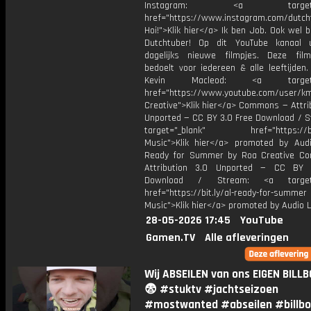
Instagram: <a target="_
href="https://www.instagram.com/dutch
Hoi!">Klik hier</a> Ik ben Job. Ook wel 
Dutchtuber! Op dit YouTube kanaal 
dagelijks nieuwe filmpjes. Deze film
bedoelt voor iedereen & alle leeftijden
Kevin Macleod: <a target="
href="https://www.youtube.com/user/k
Creative">Klik hier</a> Commons — Attri
Unported — CC BY 3.0 Free Download / S
target="_blank" href="https://bit.
Music">Klik hier</a> promoted by Audi
Ready for Summer by Roa Creative C
Attribution 3.0 Unported — CC BY 
Download / Stream: <a target="
href="https://bit.ly/al-ready-for-summer
Music">Klik hier</a> promoted by Audio L
28-05-2026 17:45
YouTube
Gamen.TV
Alle afleveringen
Wij ABSEILEN van ons EIGEN BILL
😨 #stuktv #jachtseizoen
#mostwanted #abseilen #billb