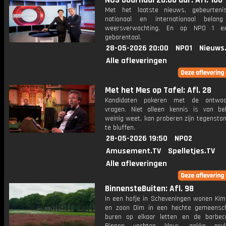
NOS Journaal 20.00 uur: Afl. 106
Met het laatste nieuws, gebeurteni
nationaal en internationaal bela
weersverwachting. En op NPO 1 e
gebarentaal.
28-05-2026 20:00
NPO1
Nieuws
Alle afleveringen
Met het Mes op Tafel: Afl. 28
Kandidaten pokeren met de antwo
vragen. Niet alleen kennis is van be
weinig weet, kan proberen zijn tegensta
te bluffen.
28-05-2026 19:50
NPO2
Amusement.TV
Spelletjes.TV
Alle afleveringen
BinnensteBuiten: Afl. 98
In een hofje in Scheveningen wonen Kim
en zoon Dim in een hechte gemeensc
buren op elkaar letten en de barbec