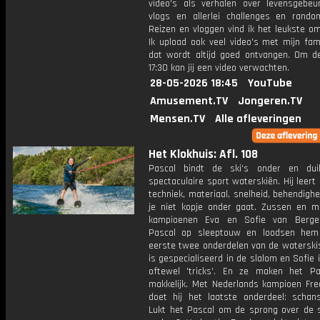
video's als verhalen over levensgebeur
vlogs en allerlei challenges en rando
Reizen en vloggen vind ik het leukste o
Ik upload ook veel video's met mijn fam
dat wordt altijd goed ontvangen. Om 
17:30 kan jij een video verwachten.
28-05-2026 18:45
YouTube
Amusement.TV
Jongeren.TV
Mensen.TV
Alle afleveringen
Het Klokhuis: Afl. 108
Pascal bindt de ski's onder en dui
spectaculaire sport waterskiën. Hij leert 
techniek, materiaal, snelheid, behendigh
je niet kopje onder gaat. Zussen en m
kampioenen Eva en Sofie van Berg
Pascal op sleeptouw en loodsen hem
eerste twee onderdelen van de waterskis
is gespecialiseerd in de slalom en Sofie i
oftewel 'tricks'. En ze maken het Pa
makkelijk. Met Nederlands kampioen Fre
doet hij het laatste onderdeel: schans
Lukt het Pascal om de sprong over de 