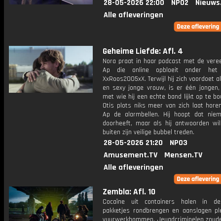
28-05-2026 22:00
NPO2
Nieuws
Alle afleveringen
Geheime Liefde: Afl. 4
Nora praat in haar podcast met de ver
Ap die online opbloeit onder het 
XxRoos2005xX. Terwijl hij zich voordoet a
en sexy jonge vrouw, is er één jongen, 
met wie hij een echte band lijkt op te b
Otis plots niks meer van zich laat hore
Ap de alarmbellen. Hij hoopt dat ni
doorheeft, maar als hij antwoorden wil
buiten zijn veilige bubbel treden.
28-05-2026 21:20
NPO3
Amusement.TV
Mensen.TV
Alle afleveringen
Zembla: Afl. 10
Cocaïne uit containers halen in de
pakketjes rondbrengen en aanslagen p
vuurwerkbommen. Jeugdcriminelen zoud