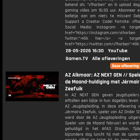
bekend als "vThorben" en ik upload dage
gaming video om 16:30 uur. Abonneer e
belletje aan om niets te missen! Geb
Support a Creator Code! Fortnite: vTho
Social Media: Instagram: <a target
href="https://instagram.com/vthorben
Twitter:">Klik hier</a> <a target=
href="https://twitter.com/vThorben">Klik
28-05-2026 16:30
YouTube
Gamen.TV
Alle afleveringen
AZ Alkmaar: AZ NEXT GEN // Spel
de Maand-huldiging met Jérmair
Zeefuik
In AZ NEXT GEN geven jeugdspelers 
elftallen een kijkje in hun dagelijks leven
AZ Jeugdopleiding. In deze aflevering 
Jérmairo Zeefuik, speler van AZ Onder 12
werd door de AZ Jeugdopleiding uitger
Speler van de Maand februari en wordt
gehuldigd in het AFAS Stadion. Tij
bijzondere dag luncht hij met de speler