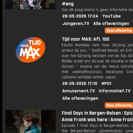
#eng
Van dit programma is geen informatie be
28-05-2026 17:24
YouTube
Jongeren.TV
Alle afleveringen
Tijd voor MAX: Afl. 100
Edsilia Rombley viert haar 30-jarig jub
artiest bij ons. * Godfried Nevels en Eri
over het 60-jarig bestaan van de Top 40.
Bolder praat ons bij over de situatie in h
Oosten. * Anoma van der Veere ontraf
met voedselhistoricus Katarzyna Cw
culinaire verhalen achter Japan.
28-05-2026 17:10
NPO1
Amusement.TV
Informatief.TV
Alle afleveringen
Final Days in Bergen-Belsen | Epis
Anne Frank was here | Anne Fra
Episode 7, Final Days in Bergen-Belsen: L
the Bergen-Belsen concentration ca