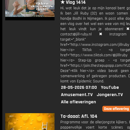
★ Vlog 1414
Hi, wat leuk dat je op mijn kanaal bent ga
Ik ben Jill Ruby (32) en woon samen
hondje Bodhi in Nijmegen. Ik post elke d
een vlog over het wel een wee van mij lev
het leuk vindt kun je abonneren! ✖
contact@jill-ruby.nl ✖ Instagr
target="_blank"
href="http://www.instagram.com/jillrub
hier</a> TikTok - <a target="
href="https://www.tiktok.com/@jilllrub
hier</a> Step-Up groep - <a target
href="https://join.thestepupapp.com/IYL
Deze">Klik hier</a> video bevat geen
samenwerking of gekregen producten. 
komt van Epidemic Sound.
28-05-2026 07:00
YouTube
Amusement.TV
Jongeren.TV
Alle afleveringen
Ta-daaa!: Afl. 104
Programma voor de allerjongste kijkers. E
poppenvolkje voert korte scènes 