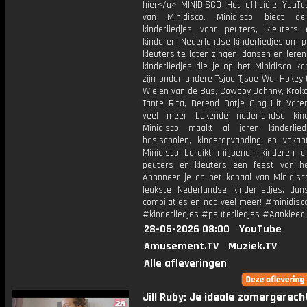
hier</a> MINIDISCO Het officiële YouTu
van Minidisco. Minidisco biedt de
kinderliedjes voor peuters, kleuters
kinderen. Nederlandse kinderliedjes om 
kleuters te laten zingen, dansen en lere
kinderliedjes die je op het Minidisco ka
zijn onder andere Tsjoe Tjsoe Wa, Hokey
Wielen van de Bus, Cowboy Johnny, Krokod
Tante Rita, Berend Botje Ging Uit Vare
veel meer bekende nederlandse kinde
Minidisco maakt al jaren kinderlie
basischolen, kinderopvanding en vakant
Minidisco bereikt miljoenen kinderen e
peuters en kleuters een feest van he
Abonneer je op het kanaal van Minidisc
leukste Nederlandse kinderliedjes, dans
compilaties en nog veel meer! #minidisc
#kinderliedjes #peuterliedjes #Aankleedl
28-05-2026 08:00
YouTube
Amusement.TV
Muziek.TV
Alle afleveringen
Jill Ruby: Je ideale zomergerec