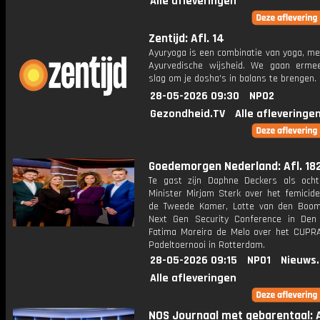
Alle afleveringen
Zentijd: Afl. 14
Ayuryoga is een combinatie van yoga, me
Ayurvedische wijsheid. We gaan erm
slag om je dosha's in balans te brengen.
28-05-2026 09:30
NPO2
Gezondheid.TV
Alle afleveringe
Goedemorgen Nederland: Afl. 18
Te gast zijn Daphne Deckers als och
Minister Mirjam Sterk over het femicide
de Tweede Kamer, Lotte van den Boo
Next Gen Security Conference in De
Fatima Moreira de Melo over het CUPR
Padeltoernooi in Rotterdam.
28-05-2026 09:15
NPO1
Nieuws
Alle afleveringen
NOS Journaal met gebarentaal: A