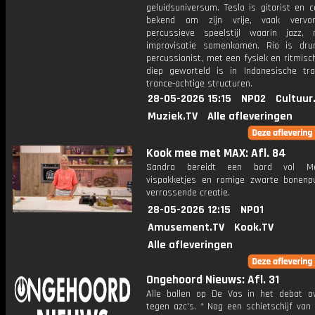
geluidsuniversum. Tesla is gitarist en 
bekend om zijn vrije, vaak verv
percussieve speelstijl waarin jazz,
improvisatie samenkomen. Rio is dr
percussionist, met een fysiek en ritmisc
diep geworteld is in Indonesische tra
trance-achtige structuren.
28-05-2026 15:15
NPO2
Cultuur
Muziek.TV
Alle afleveringen
Kook mee met MAX: Afl. 84
Sandra bereidt een bord vol Me
vispakketjes en romige zwarte bonenp
verrassende creatie.
28-05-2026 12:15
NPO1
Amusement.TV
Kook.TV
Alle afleveringen
Ongehoord Nieuws: Afl. 31
Alle ballen op De Vos in het debat ov
tegen azc's. * Nog een schietschijf van l