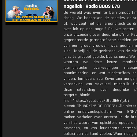
nagellak | Radio BOOS E70
De wereld was even te klein omdat Tim
droeg. We bespreken de reacties en v
af: wat zegt het als iemand zich zo d
over lak op een nagel? En: we praten 
onze uitzending over deepfake p*rno. Kevi
gegenereerde p*rnografische beelden ve
van een groep vrouwen, was geanonim
zien. Terwijl hij de gezichten van de sl
juist te grabbel gooide. Dat schuurt. We 
waarom we deze keuze maakten
journalistieke overwegingen meesp
anonimisering, en wat slachtoffers er
vinden. Inmiddels zou Kevin zijn aange
verdenking van seksueel misbruik. S
Onze uitzending over deepfake p
target="_blank"
href="https://youtu.be/9tsDIE6Y_zU?
si=eaK_0bUhPKZr5-CO BOOS">Klik hier</
online onderzoeksplatform van BNNV
maken verhalen over onrecht in de bre
van het woord; van oplichters opsporen 
bevragen, en van leugenaars ontmas
politici aan de tand voelen. Waar nodig 