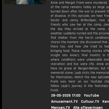
Anne and Margot Frank were murdered. Ve
of the camp remains today as large p
burned down after the war to prevent t
of disease. In this episode, we hear fr
Goslar and Janny Brilleslijper, two 
friends who saw her at the camp. Jann
the day they arrived at the camp, 
weather suddenly turned and the prisone
find shelter from the harsh conditions
shares the moment she discovered that
there too, and how she tried to he
bringing food. These moving stories off
insight into Anne's final months in 
where conditions were unbearable and
starvation and lice were rife. Anne a
have no grave at Bergen-Belsen, but t
memorial stone. Leyb visits the memorial
for themselves. Watch the new episode
Frank was here' on our YouTube cha
follow Leyb's journey in the footstep
Frank.
28-05-2026 17:00
YouTube
Amusement.TV
Cultuur.TV
Ken
Mensen.TV
Alle afleveringen