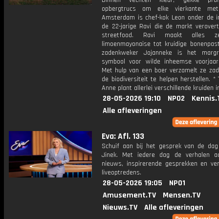
Binnen vechten kleur, gekke prul
opbergtrucs om elke vierkante met
Amsterdam is chef-kok Leon onder de i
de 22-jarige Ravi die de markt verovert
streetfood. Ravi maakt alles z
limoenmayonaise tot kruidige bonenpast
zadenkweker Jojanneke is het margr
symbool voor wilde inheemse voorjaars
Met hulp van een boer verzamelt ze za
de biodiversiteit te helpen herstellen. *
Anne plant allerlei verschillende kruiden i
28-05-2026 19:10
NPO2
Kennis.
Alle afleveringen
Eva: Afl. 133
Schuif aan bij het gesprek van de da
Jinek. Met iedere dag de verhalen a
nieuws, inspirerende gesprekken en ve
liveoptredens.
28-05-2026 19:05
NPO1
Amusement.TV
Mensen.TV
Nieuws.TV
Alle afleveringen