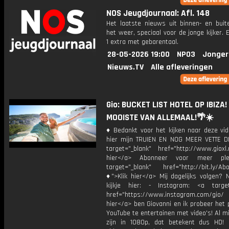
NOS Jeugdjournaal: Afl. 148
Het laatste nieuws uit binnen- en buit
het weer, speciaal voor de jonge kijker.
1 extra met gebarentaal.
28-05-2026 19:00
NPO3
Jonger
Nieuws.TV
Alle afleveringen
Gio: BUCKET LIST HOTEL OP IBIZA!
MOOISTE VAN ALLEMAAL!🌴☀️
♦ Bedankt voor het kijken naar deze vid
hier mijn TRUIEN EN NOG MEER VETTE D
target="_blank" href="http://www.gioxl.
hier</a> Abonneer voor meer ple
target="_blank" href="http://bit.ly/Ab
♦">Klik hier</a> Mij dagelijks volgen?
kijkje hier: - Instagram: <a target
href="https://www.instagram.com/gio/
hier</a> ben Giovanni en ik probeer het 
YouTube te entertainen met video's! Al mi
zijn in 1080p, dat betekent dus HD! 