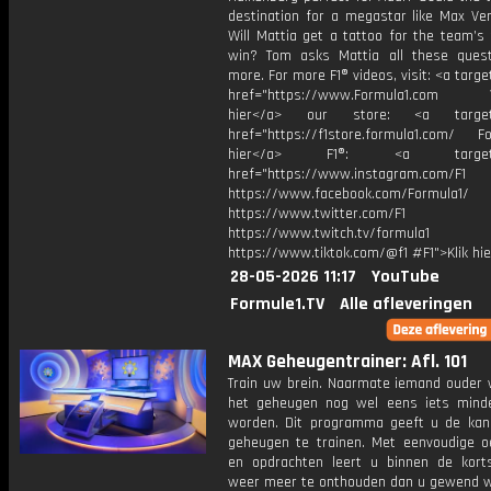
destination for a megastar like Max Ve
Will Mattia get a tattoo for the team’s 
win? Tom asks Mattia all these ques
more. For more F1® videos, visit: <a targe
href="https://www.Formula1.com Vis
hier</a> our store: <a target=
href="https://f1store.formula1.com/ Fol
hier</a> F1®: <a target="_
href="https://www.instagram.com/F1
https://www.facebook.com/Formula1/
https://www.twitter.com/F1
https://www.twitch.tv/formula1
https://www.tiktok.com/@f1 #F1">Klik hi
28-05-2026 11:17
YouTube
Formule1.TV
Alle afleveringen
MAX Geheugentrainer: Afl. 101
Train uw brein. Naarmate iemand ouder w
het geheugen nog wel eens iets mind
worden. Dit programma geeft u de ka
geheugen te trainen. Met eenvoudige o
en opdrachten leert u binnen de kort
weer meer te onthouden dan u gewend 