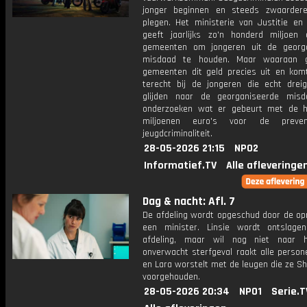
jonger beginnen en steeds zwaardere
plegen. Het ministerie van Justitie en 
geeft jaarlijks zo'n honderd miljoen
gemeenten om jongeren uit de georg
misdaad te houden. Maar waaraan 
gemeenten dit geld precies uit en kom
terecht bij de jongeren die echt drei
glijden naar de georganiseerde mis
onderzoeken wat er gebeurt met de 
miljoenen euro's voor de preve
jeugdcriminaliteit.
28-05-2026 21:15
NPO2
Informatief.TV
Alle afleveringe
Dag & nacht: Afl. 7
De afdeling wordt opgeschud door de o
een minister. Linsie wordt ontslag
afdeling, maar wil nog niet naar h
onverwacht sterfgeval raakt alle person
en Lara worstelt met de leugen die ze Sh
voorgehouden.
28-05-2026 20:34
NPO1
Serie.T