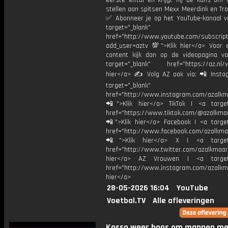
eerste elftal en krijgt hij de kans om 
stellen aan spitsen Mexx Meerdink en Tro
✅ Abonneer je op het YouTube-kanaal v
target="_blank"
href="http://www.youtube.com/subscript
add_user=aztv 💯">Klik hier</a> Voor e
content kijk dan op de videopagina v
target="_blank" href="https://az.nl/vi
hier</a> ✍ Volg AZ ook via: 📲 Insta
target="_blank"
href="http://www.instagram.com/azalkm
📲">Klik hier</a> TikTok | <a target
href="https://www.tiktok.com/@azalkma
📲">Klik hier</a> Facebook | <a target
href="http://www.facebook.com/azalkma
📲">Klik hier</a> X | <a target=
href="http://www.twitter.com/azalkmaar
hier</a> AZ Vrouwen | <a target=
href="http://www.instagram.com/azalkma
hier</a>
28-05-2026 16:04
YouTube
Voetbal.TV
Alle afleveringen
Kosso weer boos om mannen me