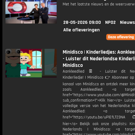
Met het laatste nieuws en de weersverw
28-05-2026 09:00
NPO2
Nieuws
Alle afleveringen
Minidisco | Kinderliedjes: Aanklee
- Luister dit Nederlandse Kinderli
Minidisco
Aankleedlied 👖 - Luister dit Ned
Kinderliedje! | Minidisco 👉 Abonneer op
kanaal van Minidisco en ontdek meer kin
zoals Aankleedlied: <a target=
href="https://www.youtube.com/@Minidis
sub_confirmation=1">Klik hier</a> Luist
volledige versie van het Nederlandse ki
Aankleedlied: <a target="_
href="https://youtu.be/uPlEfLT23NA
hier</a> Bekijk ook onze playlists: Kin
Nederlands | Minidisco: <a target=
href="https://www.youtube.com/playlist