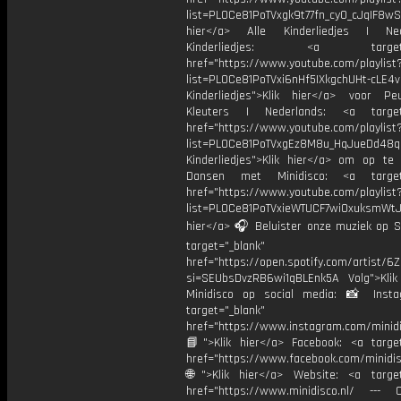
list=PL0Ce81PoTVxgk9t77fn_cy0_cJqIF8wS
hier</a> Alle Kinderliedjes | Ned
Kinderliedjes: <a target="
href="https://www.youtube.com/playlist
list=PL0Ce81PoTVxi6nHf5IXkgchUHt-cLE4
Kinderliedjes">Klik hier</a> voor P
Kleuters | Nederlands: <a target=
href="https://www.youtube.com/playlist
list=PL0Ce81PoTVxgEz8M8u_HqJueDd48
Kinderliedjes">Klik hier</a> om op te
Dansen met Minidisco: <a target=
href="https://www.youtube.com/playlist
list=PL0Ce81PoTVxieWTUCF7wiOxuksmWtJp
hier</a> 🎧 Beluister onze muziek op Sp
target="_blank"
href="https://open.spotify.com/artist/
si=SEUbsDvzRB6wi1qBLEnk5A Volg">Klik
Minidisco op social media: 📸 Inst
target="_blank"
href="https://www.instagram.com/minidis
📘">Klik hier</a> Facebook: <a target
href="https://www.facebook.com/minidi
🌐">Klik hier</a> Website: <a target
href="https://www.minidisco.nl/ --- O