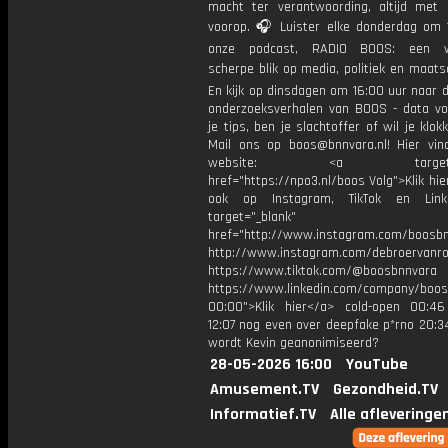
macht ter verantwoording, altijd met 
voorop. 🎧 Luister elke donderdag om 
onze podcast, RADIO BOOS: een we
scherpe blik op media, politiek en maatsch
En kijk op dinsdagen om 16:00 uur naar 
onderzoeksverhalen van BOOS - data vo
je tips, ben je slachtoffer of wil je klok
Mail ons op boos@bnnvara.nl! Hier vin
website: <a target="_
href="https://npo3.nl/boos Volg">Klik hi
ook op Instagram, TikTok en Link
target="_blank"
href="http://www.instagram.com/boosb
http://www.instagram.com/debroervanr
https://www.tiktok.com/@boosbnnvara
https://www.linkedin.com/company/boos
00:00">Klik hier</a> cold-open 00:46
12:07 nog even over deepfake p*rno 20:
wordt Kevin geanonimiseerd?
28-05-2026 16:00
YouTube
Amusement.TV
Gezondheid.TV
Informatief.TV
Alle afleveringe