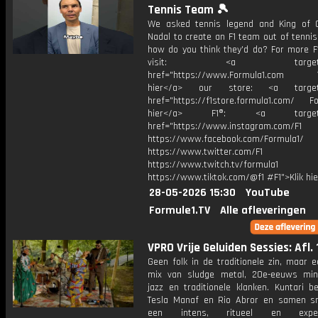
Tennis Team 🎾
We asked tennis legend and King of 
Nadal to create an F1 team out of tennis 
how do you think they'd do? For more F1
visit: <a target="_b
href="https://www.Formula1.com Vis
hier</a> our store: <a target=
href="https://f1store.formula1.com/ Fol
hier</a> F1®: <a target="_
href="https://www.instagram.com/F1
https://www.facebook.com/Formula1/
https://www.twitter.com/F1
https://www.twitch.tv/formula1
https://www.tiktok.com/@f1 #F1">Klik hi
28-05-2026 15:30
YouTube
Formule1.TV
Alle afleveringen
VPRO Vrije Geluiden Sessies: Afl. 
Geen folk in de traditionele zin, maar 
mix van sludge metal, 20e-eeuws min
jazz en traditionele klanken. Kuntari b
Tesla Manaf en Rio Abror en samen 
een intens, ritueel en experi