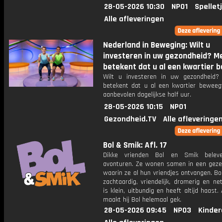
28-05-2026 10:30
NPO1
Spellet
Alle afleveringen
Nederland in Beweging: Wilt u
investeren in uw gezondheid? 
betekent dat u al een kwartier b
Wilt u investeren in uw gezondheid
betekent dat u al een kwartier beweeg
aanbevolen dagelijkse half uur.
28-05-2026 10:15
NPO1
Gezondheid.TV
Alle afleveringe
Bol & Smik: Afl. 17
Dikke vrienden Bol en Smik belev
avonturen. Ze wonen samen in een gezell
waarin ze al hun vriendjes ontvangen. Bol
zachtaardig, vriendelijk, dromerig en ne
is klein, uitbundig en heeft altijd haast.
maakt hij Bol helemaal gek.
28-05-2026 09:45
NPO3
Kinder