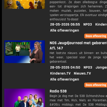
poppenkast. Ze doen alledaagse ding
een- tot driejarigen zich herkennen. Z
maken muziek, puzzelen, bouwen, te
spelen verstoppertje. Elk avontuur eindi
enthousiast Ta-daaa!
28-05-2026 06:55
NPO3
Kinder
Alle afleveringen
NOS Jeugdjournaal met gebarent
Afl. 147
Het laatste nieuws uit binnen- en buit
het weer, speciaal voor de jonge kij
gebarentaal.
28-05-2026 04:50
NPO3
Jonge
Kinderen.TV
Nieuws.TV
Alle afleveringen
Radio 538
Begin je dag met De 538 Ochtendshow en 
mee met Tim, Rick, Niels en Florentien
&#39;s middags met De 538 Middag