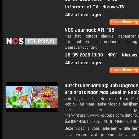
Informatief.TV
Nieuws.TV
Alle afleveringen
NOS Journaal: Afl. 105
Met het laatste nieuws, gebeurteni
nationaal en internationaal bela
weersverwachting.
28-05-2026 18:00
NPO1
Nieuws
Alle afleveringen
DutchtuberGaming: Job Upgrade 
Brainrots Naar Max Level In Robl
Job Upgrade Zijn Brainrots Naar Max
Roblox! 😂Meer leuke video's bekijken
hier!: <a target="_b
href="https://www.youtube.com/dutcht
👍LIKE">Klik hier</a> VOOR MEER & ABO
Deze video is voor iedereen & alle leef
Laat weten wat je van de video v