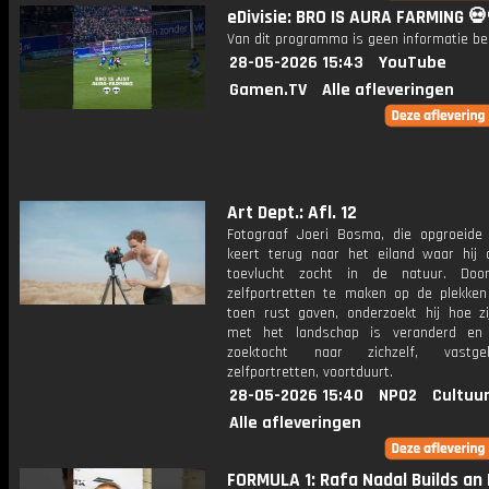
eDivisie: BRO IS AURA FARMING 💀
Van dit programma is geen informatie be
28-05-2026 15:43
YouTube
Gamen.TV
Alle afleveringen
Art Dept.: Afl. 12
Fotograaf Joeri Bosma, die opgroeide 
keert terug naar het eiland waar hij 
toevlucht zocht in de natuur. Doo
zelfportretten te maken op de plekke
toen rust gaven, onderzoekt hij hoe zij
met het landschap is veranderd en 
zoektocht naar zichzelf, vastg
zelfportretten, voortduurt.
28-05-2026 15:40
NPO2
Cultuur
Alle afleveringen
FORMULA 1: Rafa Nadal Builds an 