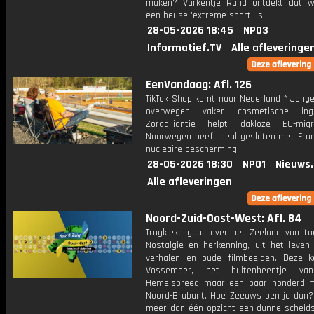
maken? Varkentje Rund ontdekt dat w
een heuse 'extreme sport' is.
28-05-2026 18:45
NPO3
Informatief.TV
Alle afleveringe
EenVandaag: Afl. 126
TikTok Shop komt naar Nederland * Jong
overwegen vaker cosmetische in
Zorgalliantie helpt dakloze EU-mig
Noorwegen heeft deal gesloten met Frank
nucleaire bescherming
28-05-2026 18:30
NPO1
Nieuws
Alle afleveringen
Noord-Zuid-Oost-West: Afl. 84
Trugkieke gaat over het Zeeland van to
Nostalgie en herkenning, uit het leven
verhalen en oude filmbeelden. Deze k
Vossemeer, het buitenbeentje van
Hemelsbreed maar een paar honderd 
Noord-Brabant. Hoe Zeeuws ben je dan? 
meer dan één opzicht een dunne scheidsl