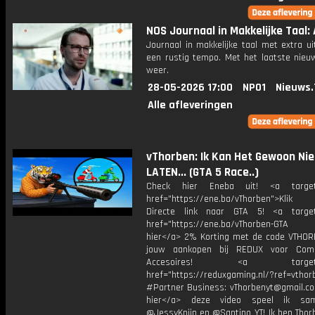
NOS Journaal in Makkelijke Taal: 
Journaal in makkelijke taal met extra ui
een rustig tempo. Met het laatste nieu
weer.
28-05-2026 17:00
NPO1
Nieuws.
Alle afleveringen
vThorben: Ik Kan Het Gewoon Nie
LATEN... (GTA 5 Race..)
Check hier Eneba uit! <a target=
href="https://ene.ba/vThorben">Klik
Directe link naar GTA 5! <a target
href="https://ene.ba/vThorben-GTA Kr
hier</a> 2% Korting met de code VTHOR
jouw aankopen bij REDUX voor Com
Accesoires! <a target="_
href="https://reduxgaming.nl/?ref=vthor
#Partner Business: vThorbenyt@gmail.com
hier</a> deze video speel ik s
@JessyKnijn en @Santino_YT! Ik ben Thor