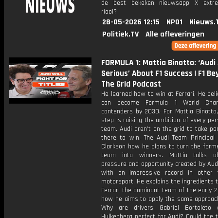
de best bekeken nieuwsapp X extre
riool?
28-05-2026 12:15
NPO1
Nieuws.
Politiek.TV
Alle afleveringen
FORMULA 1: Mattia Binotto: ‘Audi
Serious’ About F1 Success | F1 B
The Grid Podcast
He learned how to win at Ferrari. He bel
can become Formula 1 World Cham
contenders by 2030. For Mattia Binotto,
step is raising the ambition of every per
team. Audi aren’t on the grid to take par
there to win. The Audi Team Principal 
Clarkson how he plans to turn the form
team into winners. Mattia talks a
pressure and opportunity created by Aud
with an impressive record in other
motorsport. He explains the ingredients
Ferrari the dominant team of the early 
how he aims to apply the same approach
Why are drivers Gabriel Bortoleto 
Hulkenberg perfect for Audi? Could the 