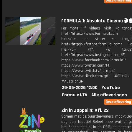
FORMULA 1: Absolute Cinema 🎬
For more F1® videos, visit: <a target
href="https://www.Formula1.com Vis
hier</a> our store: <a target=
href="https://f1store.formula1.com/ Fol
hier</a> F1®: <a target="_
href="https://www.instagram.com/F1
https://www.facebook.com/Formula1/
https://www.twitter.com/F1
https://www.twitch.tv/formula1
https://www.tiktok.com/@f1 #F1">Klik
#AustrianGP
29-06-2026 12:00
YouTube
Formule1.TV
Alle afleveringen
Zin in Zappelin: Afl. 22
Samen met de buurtbewoners maakt Joy
dag een feestje! Beleef mee wat er g
het Zappelinplein, in de B&B, de superm