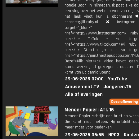
hondje Bodhi in Nijmegen. Ik post elke d
een vlog over het wel een wee van mij lev
het leuk vindt kun je abonneren! ✖
contact@jill-ruby.nl ✖ Instagr
target="_blank"
href="http://www.instagram.com/jillrub
hier</a> TikTok - <a target="
href="https://www.tiktok.com/@jilllrub
hier</a> Step-Up groep - <a target
href="https://join.thestepupapp.com/IYL
Deze">Klik hier</a> video bevat geen
samenwerking of gekregen producten. 
komt van Epidemic Sound.
29-06-2026 07:00
YouTube
Amusement.TV
Jongeren.TV
Alle afleveringen
Meneer Papier: Afl. 16
Meneer Papier schrijft een brief en wach
Die komt niet meteen. Hij ontdekt dat
meer moet voor bedenken.
29-06-2026 06:55
NPO3
Kinder