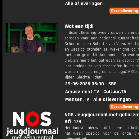
Alle afleveringen
Wat een tijd!
In deze aflevering twee vrouwen die in d
zorgden voor een nationaal zuurstofteko
Schuurman en Babette van Veen. Als Li
en Jessica stonden ze wekenlang op
met hun grote hit Ademnood. Op wat v
plekken heeft het optreden ze gebracht
last hadden ze van fotografen in de b
worden ze ooit nog eens collega&#39;s
Tijden, Slechte Tijden?
29-06-2026 06:00
SBS
Amusement.TV
Cultuur.TV
Mensen.TV
Alle afleveringen
NOS Jeugdjournaal met gebarent
Afl. 179
Het laatste nieuws uit binnen- en buit
het weer, speciaal voor de jonge kij