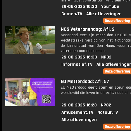
href="https://twitter.com/vThorben">Klik
29-06-2026 16:30
YouTube
Gamen.TV
Alle afleveringen
NOS Veteranendag: Afl. 2
Nederland eert zijn meer dan 115.000 v
Rechtstreeks verslag van het Nationaal 
de binnenstad van Den Haag, waar r
veteranen aan deelnemen.
29-06-2026 16:30
NPO2
Informatief.TV
Alle afleveringe
EO Metterdaad: Afl. 57
EO Metterdaad geeft stem en steun a
wereldwijd die leven in onrecht, nood en
29-06-2026 16:23
NPO2
Amusement.TV
Natuur.TV
Alle afleveringen