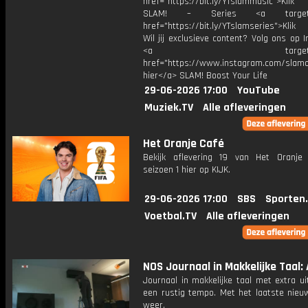
href="https://bit.ly/YTslammusic">Klik
SLAM! – Series <a target="
href="https://bit.ly/YTslamseries">Klik
Wil jij exclusieve content? Volg ons op 
<a target="_bl
href="https://www.instagram.com/slamoff
hier</a> SLAM! Boost Your Life
29-06-2026 17:00
YouTube
Muziek.TV
Alle afleveringen
Het Oranje Café
Bekijk aflevering 19 van Het Oranje
seizoen 1 hier op KIJK.
29-06-2026 17:00
SBS
Sporten
Voetbal.TV
Alle afleveringen
NOS Journaal in Makkelijke Taal: 
Journaal in makkelijke taal met extra ui
een rustig tempo. Met het laatste nieu
weer.