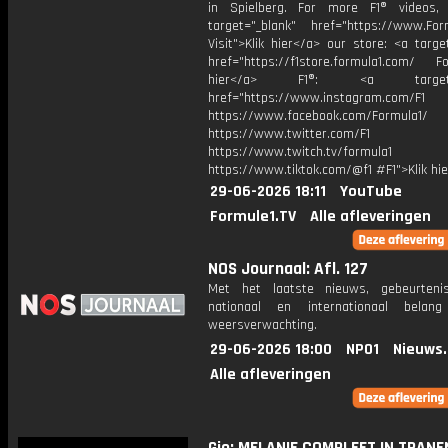
in Spielberg. For more F1® videos, 
target="_blank" href="https://www.For
Visit">Klik hier</a> our store: <a targe
href="https://f1store.formula1.com/ Fol
hier</a> F1®: <a target="_
href="https://www.instagram.com/F1
https://www.facebook.com/Formula1/
https://www.twitter.com/F1
https://www.twitch.tv/formula1
https://www.tiktok.com/@f1 #F1">Klik hi
29-06-2026 18:11
YouTube
Formule1.TV
Alle afleveringen
NOS Journaal: Afl. 127
Met het laatste nieuws, gebeurteni
nationaal en internationaal bela
weersverwachting.
29-06-2026 18:00
NPO1
Nieuws
Alle afleveringen