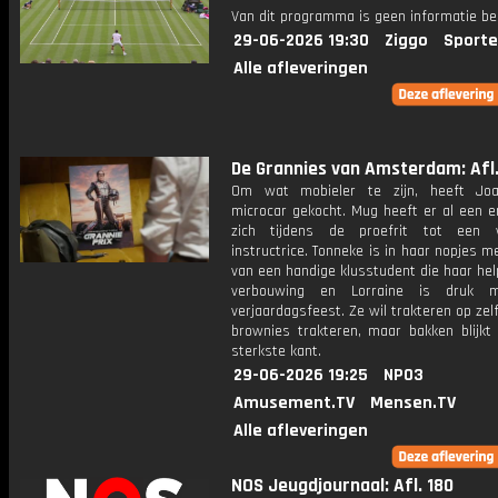
Van dit programma is geen informatie be
29-06-2026 19:30
Ziggo
Sporte
Alle afleveringen
De Grannies van Amsterdam: Afl.
Om wat mobieler te zijn, heeft Joa
microcar gekocht. Mug heeft er al een e
zich tijdens de proefrit tot een w
instructrice. Tonneke is in haar nopjes m
van een handige klusstudent die haar he
verbouwing en Lorraine is druk 
verjaardagsfeest. Ze wil trakteren op ze
brownies trakteren, maar bakken blijkt 
sterkste kant.
29-06-2026 19:25
NPO3
Amusement.TV
Mensen.TV
Alle afleveringen
NOS Jeugdjournaal: Afl. 180