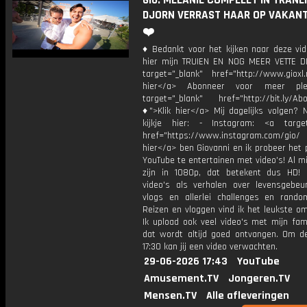
Gio: MELANIE COMPLEET IN TRANE
DJORN VERRAST HAAR OP VAKANT
❤️
♦ Bedankt voor het kijken naar deze vid
hier mijn TRUIEN EN NOG MEER VETTE D
target="_blank" href="http://www.gioxl.
hier</a> Abonneer voor meer ple
target="_blank" href="http://bit.ly/Ab
♦">Klik hier</a> Mij dagelijks volgen?
kijkje hier: - Instagram: <a target
href="https://www.instagram.com/gio/
hier</a> ben Giovanni en ik probeer het 
YouTube te entertainen met video's! Al mi
zijn in 1080p, dat betekent dus HD! 
video's als verhalen over levensgebeur
vlogs en allerlei challenges en rando
Reizen en vloggen vind ik het leukste o
Ik upload ook veel video's met mijn fam
dat wordt altijd goed ontvangen. Om 
17:30 kan jij een video verwachten.
29-06-2026 17:43
YouTube
Amusement.TV
Jongeren.TV
Mensen.TV
Alle afleveringen