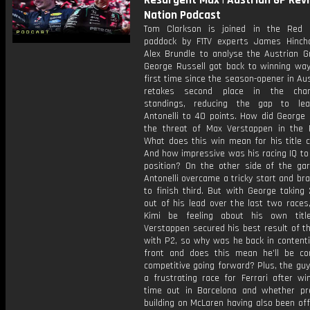
Resurgent Max | Austrian GP Revi
Nation Podcast
Tom Clarkson is joined in the Red 
paddock by F1TV experts James Hinchc
Alex Brundle to analyse the Austrian Gr
George Russell got back to winning way
first time since the season-opener in Aus
retakes second place in the cham
standings, reducing the gap to lea
Antonelli to 40 points. How did George
the threat of Max Verstappen in the 
What does this win mean for his title c
And how impressive was his racing IQ to
position? On the other side of the gar
Antonelli overcame a tricky start and br
to finish third. But with George taking
out of his lead over the last two races
Kimi be feeling about his own titl
Verstappen secured his best result of t
with P2, so why was he back in contenti
front and does this mean he’ll be con
competitive going forward? Plus, the gu
a frustrating race for Ferrari after wi
time out in Barcelona and whether pr
building on McLaren having also been of