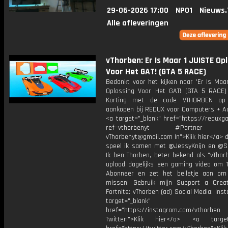
29-06-2026 17:00
NPO1
Nieuws.
Alle afleveringen
vThorben: Er Is Maar 1 JUISTE Op
Voor Het GAT! (GTA 5 RACE)
Bedankt voor het kijken naar 'Er Is Maa
Oplossing Voor Het GAT! (GTA 5 RACE)
Korting met de code VTHORBEN op
aankopen bij REDUX voor Computers + Ac
<a target="_blank" href="https://reduxg
ref=vthorbenyt #Partner Bu
vThorbenyt@gmail.com In">Klik hier</a> 
speel ik samen met @JessyKnijn en @Sa
Ik ben Thorben, beter bekend als "vThor
upload dagelijks een gaming video om 1
Abonneer en zet het belletje aan om
missen! Gebruik mijn Support a Crea
Fortnite: vThorben (ad) Social Media: Ins
target="_blank"
href="https://instagram.com/vthorben
Twitter:">Klik hier</a> <a target=