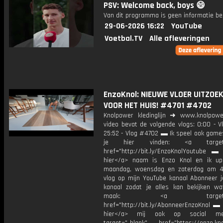
PSV: Welcome back, boys 😄
Van dit programma is geen informatie be
29-06-2026 16:22
YouTube
Voetbal.TV
Alle afleveringen
EnzoKnol: NIEUWE VLOER UITZOE
VOOR HET HUIS! #4701 #4702
Knolpower kledinglijn ➜ www.knolpowe
video bevat de volgende vlogs: 0:00 - V
25:52 - Vlog #4702 ▬ Ik speel ook games
je hier vinden: <a target="
href="http://bit.ly/EnzoKnolYoutube ▬ M
hier</a> naam is Enzo Knol en ik up
maandag, woensdag en zaterdag om 4
vlog op mijn YouTube kanaal Abonneer j
kanaal zodat je alles kan bekijken w
maak: <a target="_b
href="http://bit.ly/AbonneerEnzoKnol ▬ 
hier</a> mij ook op social me