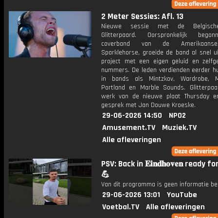
2 Meter Sessies: Afl. 13
Nieuwe sessie met de Belgisch
Glitterpaard. Oorspronkelijk bego
coverband van de Amerikaans
Sparklehorse, groeide de band al snel u
project met een eigen geluid en zelfg
nummers. De leden verdienden eerder h
in bands als Mintzkov, Wardrobe, Mil
Portland en Marble Sounds. Glitterpaa
werk van de nieuwe plaat Thursday e
gesprek met Jan Douwe Kroeske.
29-06-2026 14:50
NPO2
Amusement.TV
Muziek.TV
Alle afleveringen
PSV: Back in 𝐄𝐢𝐧𝐝𝐡𝐨𝐯𝐞𝐧 ready f
💪
Van dit programma is geen informatie be
29-06-2026 13:01
YouTube
Voetbal.TV
Alle afleveringen