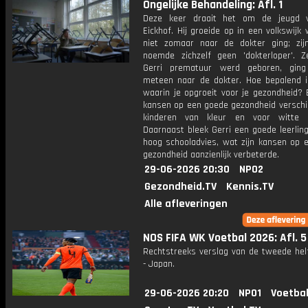
Ongelijke Behandeling: Afl. 1
Deze keer draait het om de jeugd v
Eickhof. Hij groeide op in een volkswij
niet zomaar naar de dokter ging; zi
noemde zichzelf geen 'dokterloper'. Z
Gerri prematuur werd geboren, ging
meteen naar de dokter. Hoe bepalend i
waarin je opgroeit voor je gezondheid? 
kansen op een goede gezondheid verschil
kinderen van kleur en voor witte k
Daarnaast bleek Gerri een goede leerlin
hoog schooladvies, wat zijn kansen op 
gezondheid aanzienlijk verbeterde.
29-06-2026 20:30
NPO2
Gezondheid.TV
Kennis.TV
Alle afleveringen
NOS FIFA WK Voetbal 2026: Afl. 5
Rechtstreeks verslag van de tweede helf
- Japan.
29-06-2026 20:20
NPO1
Voetbal