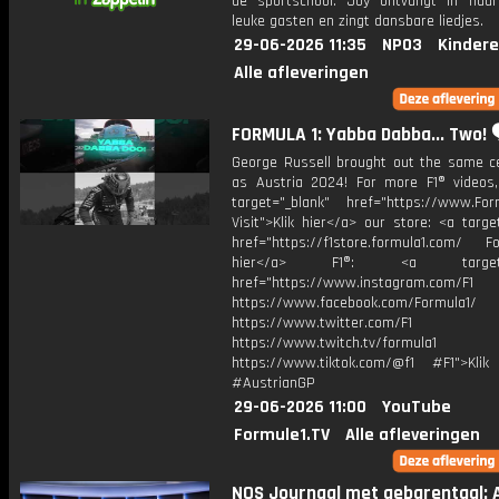
de sportschool. Joy ontvangt in haar
leuke gasten en zingt dansbare liedjes.
29-06-2026 11:35
NPO3
Kindere
Alle afleveringen
FORMULA 1: Yabba Dabba... Two! 
George Russell brought out the same ce
as Austria 2024! For more F1® videos, 
target="_blank" href="https://www.For
Visit">Klik hier</a> our store: <a targe
href="https://f1store.formula1.com/ Fol
hier</a> F1®: <a target="_
href="https://www.instagram.com/F1
https://www.facebook.com/Formula1/
https://www.twitter.com/F1
https://www.twitch.tv/formula1
https://www.tiktok.com/@f1 #F1">Klik
#AustrianGP
29-06-2026 11:00
YouTube
Formule1.TV
Alle afleveringen
NOS Journaal met gebarentaal: A