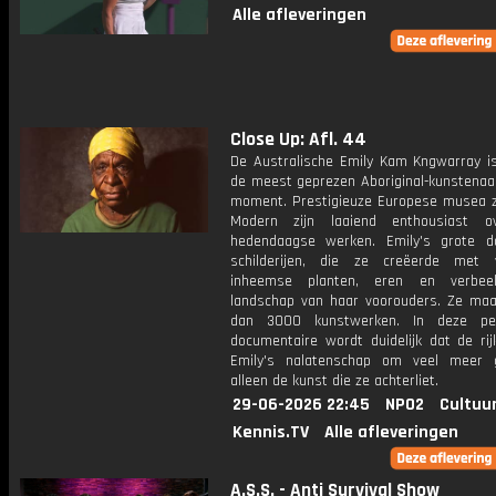
Alle afleveringen
Close Up: Afl. 44
De Australische Emily Kam Kngwarray i
de meest geprezen Aboriginal-kunstenaar
moment. Prestigieuze Europese musea z
Modern zijn laaiend enthousiast o
hedendaagse werken. Emily's grote 
schilderijen, die ze creëerde met 
inheemse planten, eren en verbee
landschap van haar voorouders. Ze ma
dan 3000 kunstwerken. In deze pers
documentaire wordt duidelijk dat de ri
Emily's nalatenschap om veel meer 
alleen de kunst die ze achterliet.
29-06-2026 22:45
NPO2
Cultuu
Kennis.TV
Alle afleveringen
A.S.S. - Anti Survival Show