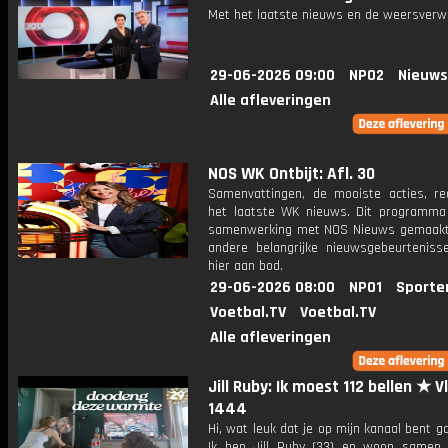
Met het laatste nieuws en de weersverw
29-06-2026 09:00
NPO2
Nieuws
Alle afleveringen
NOS WK Ontbijt: Afl. 30
Samenvattingen, de mooiste acties, re
het laatste WK nieuws. Dit programma
samenwerking met NOS Nieuws gemaakt
andere belangrijke nieuwsgebeurtenis
hier aan bod.
29-06-2026 08:00
NPO1
Sporte
Voetbal.TV
Voetbal.TV
Alle afleveringen
Jill Ruby: Ik moest 112 bellen ★ V
1444
Hi, wat leuk dat je op mijn kanaal bent ga
Ik ben Jill Ruby (33) en woon samen