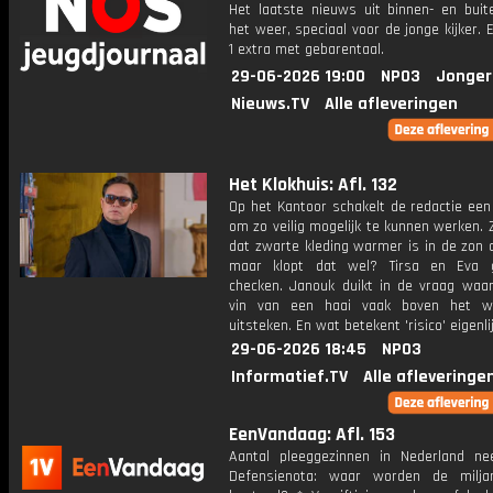
Het laatste nieuws uit binnen- en buit
het weer, speciaal voor de jonge kijker.
1 extra met gebarentaal.
29-06-2026 19:00
NPO3
Jonger
Nieuws.TV
Alle afleveringen
Het Klokhuis: Afl. 132
Op het Kantoor schakelt de redactie een
om zo veilig mogelijk te kunnen werken.
dat zwarte kleding warmer is in de zon 
maar klopt dat wel? Tirsa en Eva 
checken. Janouk duikt in de vraag waa
vin van een haai vaak boven het wa
uitsteken. En wat betekent 'risico' eigenli
29-06-2026 18:45
NPO3
Informatief.TV
Alle afleveringe
EenVandaag: Afl. 153
Aantal pleeggezinnen in Nederland n
Defensienota: waar worden de milja