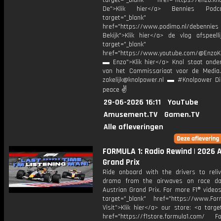
target="_blank" href="https://enzo.kno
De">Klik hier</a> Bennies Podc
target="_blank"
href="https://www.podimo.nl/debennies
Bekijk">Klik hier</a> de vlog afspeelli
target="_blank"
href="https://www.youtube.com/@EnzoKn
▬ Enzo">Klik hier</a> Knol staat onder
van het Commissariaat voor de Media.
zakelijk@knolpower.nl ▬ #Knolpower Di
peace ✌
29-06-2026 16:11
YouTube
Amusement.TV
Gamen.TV
Alle afleveringen
FORMULA 1: Radio Rewind | 2026 
Grand Prix
Ride onboard with the drivers to reliv
drama from the airwaves on race da
Austrian Grand Prix. For more F1® videos,
target="_blank" href="https://www.For
Visit">Klik hier</a> our store: <a targe
href="https://f1store.formula1.com/ Fol