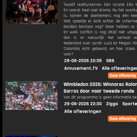
Twaalf realitysterren. Eén strand. Eén l
En vooral: heel veel drama. Nu het avontu
is, komen de deelnemers nog één ke
Wat speelde er écht achter de scherm
bondjes bestaan nog? Waar hebben ze s
En welk conflict is nog altijd niet uitg
dan is er natuurlijk het verhaal w
Nederland over sprak: Luca en Megan. Wa
Colombia écht gebeurd, en hoe staan
voor?
29-06-2026 22:35
SBS
Amusement.TV
Alle afleveringe
Wimbledon 2026: Winnares Rola
Garros door naar tweede ronde
Van dit programma is geen informatie be
29-06-2026 22:30
Ziggo
Sporte
Alle afleveringen