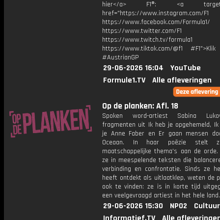
hier</a> F1®: <a target="_
href="https://www.instagram.com/F1
https://www.facebook.com/Formula1/
https://www.twitter.com/F1
https://www.twitch.tv/formula1
https://www.tiktok.com/@f1 #F1">Klik
#AustrianGP
29-06-2026 16:04
YouTube
Formule1.TV
Alle afleveringen
Op de planken: Afl. 18
Spoken word-artiest Sabina Luk
fragmenten uit Ik heb je opgehemeld, Ik
je Anne Faber en Er gaan mensen do
Oceaan. In haar poëzie stelt z
maatschappelijke thema's aan de orde.
ze in meespelende teksten die balancer
verbinding en confrontatie. Sinds ze h
heeft ontdekt als uitlaatklep, weten de 
ook te vinden: ze is in korte tijd uitge
een veelgevraagd artiest in het hele land.
29-06-2026 15:30
NPO2
Cultuur
Informatief.TV
Alle afleveringe