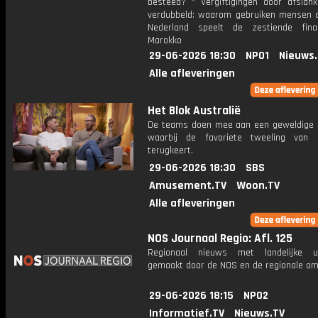
besteed? * Vergiftigingen door afslank
verdubbeld: waarom gebruiken mensen d
Nederland speelt de zestiende fina
Marokko
29-06-2026 18:30
NPO1
Nieuws
Alle afleveringen
Het Blok Australië
De teams doen mee aan een geweldige u
waarbij de favoriete tweeling van 
terugkeert.
29-06-2026 18:30
SBS
Amusement.TV
Woon.TV
Alle afleveringen
NOS Journaal Regio: Afl. 125
Regionaal nieuws met landelijke uit
gemaakt door de NOS en de regionale om
29-06-2026 18:15
NPO2
Informatief.TV
Nieuws.TV