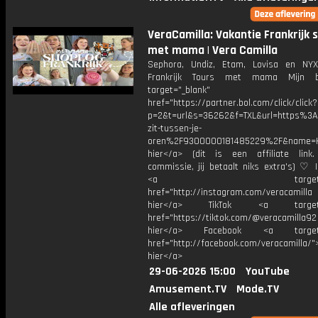
VeraCamilla: Vakantie Frankrijk 
met mama | Vera Camilla
Sephora, Undiz, Etam, Lovisa en NY
Frankrijk Tours met mama Mijn 
target="_blank"
href="https://partner.bol.com/click/click?
p=2&t=url&s=36262&f=TXL&url=https%
zit-tussen-je-
oren%2F9300000181485229%2F&name=H
hier</a> (dit is een affiliate link.
commissie, jij betaalt niks extra's) ♡ 
<a target="_bl
href="http://instagram.com/veracamill
hier</a> TikTok <a target="
href="https://tiktok.com/@veracamilla9
hier</a> Facebook <a target="
href="http://facebook.com/veracamilla/">
hier</a>
29-06-2026 15:00
YouTube
Amusement.TV
Mode.TV
Alle afleveringen