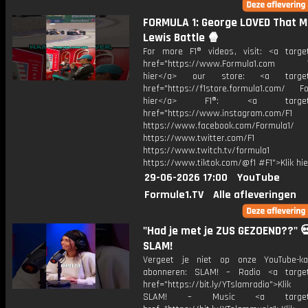
FORMULA 1: George LOVED That M
Lewis Battle 🍿
For more F1® videos, visit: <a target
href="https://www.Formula1.com Vis
hier</a> our store: <a target=
href="https://f1store.formula1.com/ Fol
hier</a> F1®: <a target="_
href="https://www.instagram.com/F1
https://www.facebook.com/Formula1/
https://www.twitter.com/F1
https://www.twitch.tv/formula1
https://www.tiktok.com/@f1 #F1">Klik hi
29-06-2026 17:00
YouTube
Formule1.TV
Alle afleveringen
"Had je met je ZUS GEZOEND??" 💀
SLAM!
Vergeet je niet op onze YouTube-ka
abonneren: SLAM! – Radio <a target
href="https://bit.ly/YTslamradio">Klik
SLAM! – Music <a target="_