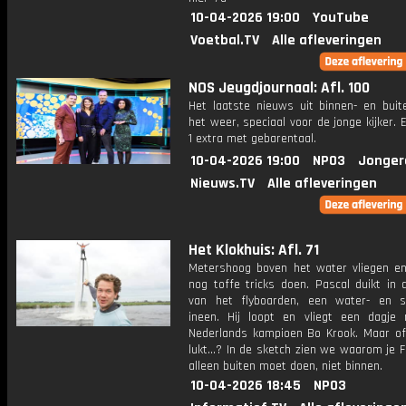
10-04-2026 19:00
YouTube
Voetbal.TV
Alle afleveringen
NOS Jeugdjournaal: Afl. 100
Het laatste nieuws uit binnen- en buit
het weer, speciaal voor de jonge kijker.
1 extra met gebarentaal.
10-04-2026 19:00
NPO3
Jonger
Nieuws.TV
Alle afleveringen
Het Klokhuis: Afl. 71
Metershoog boven het water vliegen e
nog toffe tricks doen. Pascal duikt in 
van het flyboarden, een water- en 
ineen. Hij loopt en vliegt een dagj
Nederlands kampioen Bo Krook. Maar o
lukt...? In de sketch zien we waarom je 
alleen buiten moet doen, niet binnen.
10-04-2026 18:45
NPO3