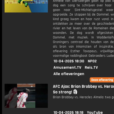
Anneke van Giersbergen gaan op pad 
dag een song te schrijven over haar 
gaan naar Sint-Michielsgestel waa
opgroeide. Ze stoppen bij de Dommel, wa
kind graag kwam en haar rust vond. In
ontdekken ze meer over de geschieden
rivier en het leven van de Romeinen die
woonden. De dag wordt afgeslote
Dommel, met muziek. In Waddenlaif
Groningers centraal die houden van d
als bron van inkomsten of inspiratie
aflevering Esther Toxopeus, vrijwillig
voormalige reddingboot Gebroeders Lude
10-04-2026 18:30
NPO2
Amusement.TV
Reis.TV
Alle afleveringen
AFC Ajax: Brian Brobbey vs. Hera
So strong! 🗿
Brian Brobbey vs. Heracles Almelo: two g
10-04-2026 18:18
YouTube