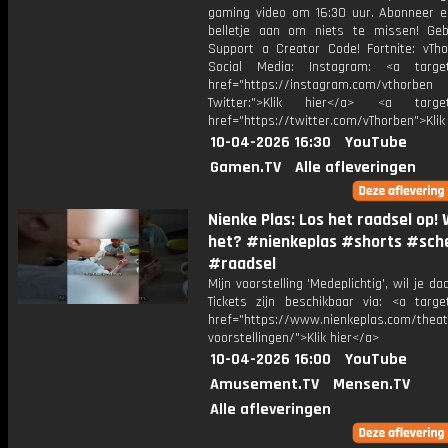
gaming video om 16:30 uur. Abonneer e
belletje aan om niets te missen! Geb
Support a Creator Code! Fortnite: vTho
Social Media: Instagram: <a target
href="https://instagram.com/vthorben
Twitter:">Klik hier</a> <a target=
href="https://twitter.com/vThorben">Klik
10-04-2026 16:30
YouTube
Gamen.TV
Alle afleveringen
Nienke Plas: Los het raadsel op! W
het? #nienkeplas #shorts #sch
#raadsel
Mijn voorstelling 'Medeplichtig', wil je daa
Tickets zijn beschikbaar via: <a target
href="https://www.nienkeplas.com/theat
voorstellingen/">Klik hier</a>
10-04-2026 16:00
YouTube
Amusement.TV
Mensen.TV
Alle afleveringen