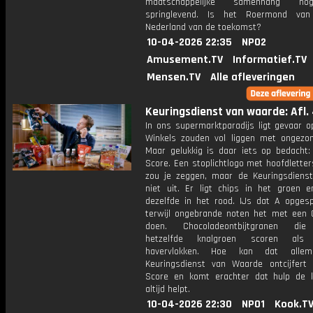
maatschappelijke samenhang nog
springlevend. Is het Roermond va
Nederland van de toekomst?
10-04-2026 22:35
NPO2
Amusement.TV
Informatief.TV
Mensen.TV
Alle afleveringen
Keuringsdienst van waarde: Afl.
In ons supermarktparadijs ligt gevaar o
Winkels zouden vol liggen met ongezo
Maar gelukkig is daar iets op bedacht: 
Score. Een stoplichtlogo met hoofdletter
zou je zeggen, maar de Keuringsdiens
niet uit. Er ligt chips in het groen e
dezelfde in het rood. IJs dat A opgespe
terwijl ongebrande noten het met een
doen. Chocoladeontbijtgranen die
hetzelfde knalgroen scoren als 
havervlokken. Hoe kan dat alle
Keuringsdienst van Waarde ontcijfert 
Score en komt erachter dat hulp de k
altijd helpt.
10-04-2026 22:30
NPO1
Kook.T