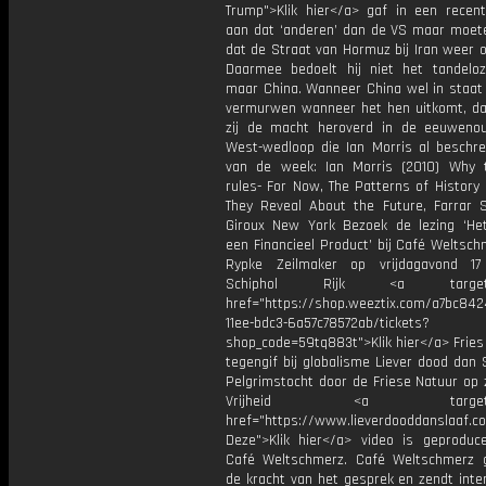
Trump">Klik hier</a> gaf in een recen
aan dat ‘anderen’ dan de VS maar moet
dat de Straat van Hormuz bij Iran weer 
Daarmee bedoelt hij niet het tandelo
maar China. Wanneer China wel in staat 
vermurwen wanneer het hen uitkomt, d
zij de macht heroverd in de eeuweno
West-wedloop die Ian Morris al beschr
van de week: Ian Morris (2010) Why
rules- For Now, The Patterns of History
They Reveal About the Future, Farrar 
Giroux New York Bezoek de lezing ‘Het
een Financieel Product’ bij Café Weltsc
Rypke Zeilmaker op vrijdagavond 17
Schiphol Rijk <a target="_
href="https://shop.weeztix.com/a7bc842
11ee-bdc3-6a57c78572ab/tickets?
shop_code=59tq883t">Klik hier</a> Fries
tegengif bij globalisme Liever dood dan 
Pelgrimstocht door de Friese Natuur op 
Vrijheid <a target="_
href="https://www.lieverdooddanslaaf
Deze">Klik hier</a> video is geproduc
Café Weltschmerz. Café Weltschmerz g
de kracht van het gesprek en zendt inte