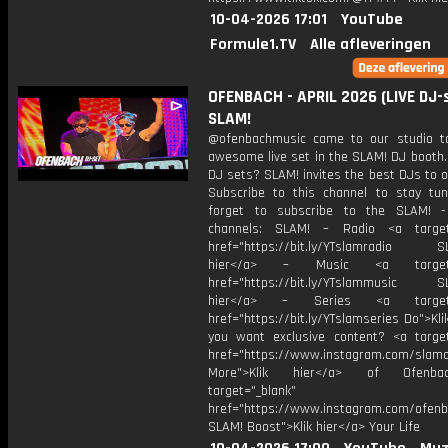
10-04-2026 17:01
YouTube
Formule1.TV
Alle afleveringen
OFENBACH - APRIL 2026 (LIVE DJ-s
SLAM!
@ofenbachmusic came to our studio t
awesome live set in the SLAM! DJ booth.
DJ sets? SLAM! invites the best DJs to o
Subscribe to this channel to stay tun
forget to subscribe to the SLAM! -
channels: SLAM! – Radio <a target=
href="https://bit.ly/YTslamradio SL
hier</a> – Music <a target="
href="https://bit.ly/YTslammusic SL
hier</a> – Series <a target="
href="https://bit.ly/YTslamseries Do">Kli
you want exclusive content? <a target
href="https://www.instagram.com/slamof
More">Klik hier</a> of Ofenb
target="_blank"
href="https://www.instagram.com/ofen
SLAM! Boost">Klik hier</a> Your Life