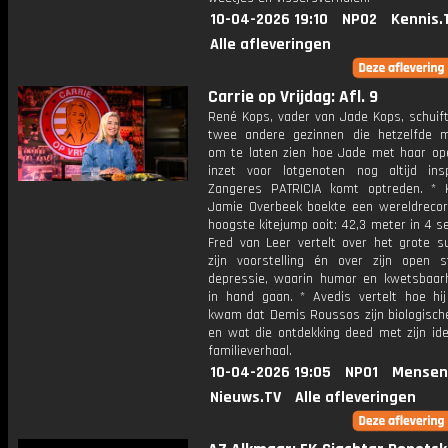
10-04-2026 19:10
NPO2
Kennis.
Alle afleveringen
Carrie op Vrijdag: Afl. 9
René Kops, vader van Jade Kops, schuif
twee andere gezinnen die hetzelfde
om te laten zien hoe Jade met haar op
inzet voor lotgenoten nog altijd insp
Zangeres PATRICIA komt optreden. * K
Jamie Overbeek boekte een wereldreco
hoogste kitejump ooit: 42,3 meter in 4 s
Fred van Leer vertelt over het grote s
zijn voorstelling én over zijn open s
depressie, waarin humor en kwetsbaar
in hand gaan. * Avedis vertelt hoe hij
kwam dat Demis Roussos zijn biologische
en wat die ontdekking deed met zijn ide
familieverhaal.
10-04-2026 19:05
NPO1
Mensen
Nieuws.TV
Alle afleveringen