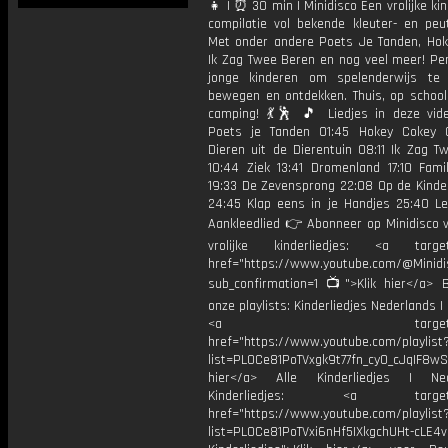
👧 | ⏰ 30 min | Minidisco Een vrolijke kin
compilatie vol bekende kleuter- en peut
Met onder andere Poets Je Tanden, Hok
Ik Zag Twee Beren en nog veel meer! Per
jonge kinderen om spelenderwijs te 
bewegen en ontdekken. Thuis, op school
camping! 💃🕺 🎵 Liedjes in deze vid
Poets je Tanden 01:45 Hokey Cokey 
Dieren uit de Dierentuin 08:11 Ik Zag T
10:44 Ziek 13:41 Dromenland 17:10 Famil
19:33 De Zevensprong 22:08 Op de Kinder
24:45 Klap eens in je Handjes 25:40 Le
Aankleedlied 👉 Abonneer op Minidisco 
vrolijke kinderliedjes: <a target=
href="https://www.youtube.com/@Minidis
sub_confirmation=1 📺">Klik hier</a> B
onze playlists: Kinderliedjes Nederlands | 
<a target="_bl
href="https://www.youtube.com/playlist
list=PL0Ce81PoTVxgk9t77fn_cy0_cJqIF8wS
hier</a> Alle Kinderliedjes | Ned
Kinderliedjes: <a target="
href="https://www.youtube.com/playlist
list=PL0Ce81PoTVxi6nHf5IXkgchUHt-cLE4