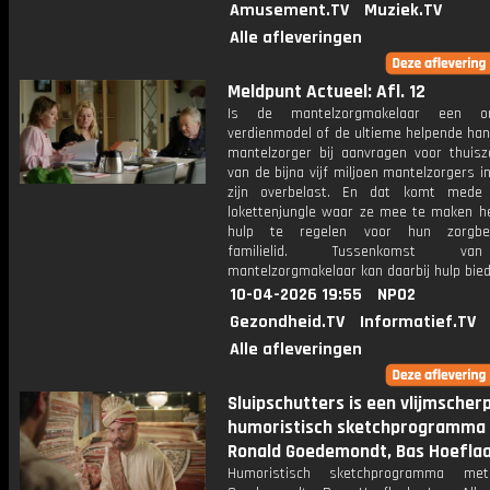
Amusement.TV
Muziek.TV
Alle afleveringen
Meldpunt Actueel: Afl. 12
Is de mantelzorgmakelaar een o
verdienmodel of de ultieme helpende han
mantelzorger bij aanvragen voor thuisz
van de bijna vijf miljoen mantelzorgers i
zijn overbelast. En dat komt mede
lokettenjungle waar ze mee te maken 
hulp te regelen voor hun zorgbe
familielid. Tussenkomst v
mantelzorgmakelaar kan daarbij hulp bied
10-04-2026 19:55
NPO2
Gezondheid.TV
Informatief.TV
Alle afleveringen
Sluipschutters is een vlijmscherp
humoristisch sketchprogramma
Ronald Goedemondt, Bas Hoeflaa
Humoristisch sketchprogramma me