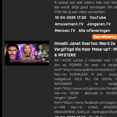
Ik upload ook veel video's met mijn fam
dat wordt altijd goed ontvangen. Om 
17:30 kan jij een video verwachten.
10-04-2026 17:30
YouTube
Amusement.TV
Jongeren.TV
Mensen.TV
Alle afleveringen
OnneDi: Janet Overton: Werd Ze
Vergiftigd Via Haar Make-up? | 
& MYSTERIE
AD | ACTIE! Luister 2 maanden voor 1 
ons op PODIMO! Ga naar: <a target=
href="http://www.podimo.nl/moordcast">
hier</a> KIJKWIJZER: 12 jaar - Ang
taalgebruik VOLG MIJ VIA SOCIAL
INSTAGRAM - <a target="_
href="http://www.instagram.com/Onned
hier</a> TIKTOK - @OnneDi ▻ FACEB
target="_blank"
href="https://www.facebook.com/pages/O
▻">Klik hier</a> E-MAIL ADVERT
MANAGEMENT ZAKELIJK - bente@amillionf