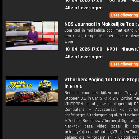
10-04-2026 17:00
YouTube
Muz
Alle afleveringen
NOS Journaal in Makkelijke Taal: 
Journaal in makkelijke taal met extra ui
een rustig tempo. Met het laatste nieu
weer.
10-04-2026 17:00
NPO1
Nieuws.
Alle afleveringen
vThorben: Poging Tot Trein Stop
in GTA 5
Bedankt voor het kijken naar Poging 
Stoppen 3.0 in GTA 5 Krijg 2% Korting m
VTHORBEN op al jouw aankopen bij R
Computers + Accesoires! <a target=
href="https://reduxgaming.nl/?ref=vthor
#Partner Business: vThorbenyt@gmail.com
hier</a> deze video speel ik s
@JessyKnijn en @Santino_YT! Ik ben Thor
bekend als "vThorben" en ik upload dage