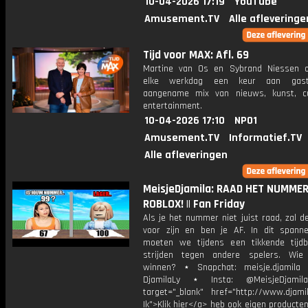
10-04-2026 17:19
YouTube
Amusement.TV
Alle afleveringe
Tijd voor MAX: Afl. 69
Martine van Os en Sybrand Niessen 
elke werkdag een keur aan gast
aangename mix van nieuws, kunst, c
entertainment.
10-04-2026 17:10
NPO1
Amusement.TV
Informatief.TV
Alle afleveringen
MeisjeDjamila: RAAD HET NUMMER
ROBLOX! || Fan Friday
Als je het nummer niet juist raad, zal d
voor zijn en ben je AF. In dit spann
moeten we tijdens een tikkende tij
strijden tegen andere spelers. Wie
winnen? ⋆ Snapchat: meisje.djamila 
DjamilaLy ⋆ Insta: @MeisjeDjam
target="_blank" href="http://www.djamil
Ik">Klik hier</a> heb ook eigen producten