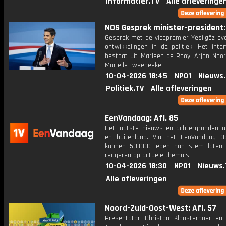
Informatief.TV
Alle afleveringe
NOS Gesprek minister-president: 
Gesprek met de vicepremier Yesilgöz ove
ontwikkelingen in de politiek. Het inte
bestaat uit Marleen de Rooy, Arjan Noor
Mariëlle Tweebeeke.
10-04-2026 18:45
NPO1
Nieuws
Politiek.TV
Alle afleveringen
EenVandaag: Afl. 85
Het laatste nieuws en achtergronden ui
en buitenland. Via het EenVandaag Op
kunnen 50.000 leden hun stem laten
reageren op actuele thema's.
10-04-2026 18:30
NPO1
Nieuws.
Alle afleveringen
Noord-Zuid-Oost-West: Afl. 57
Presentator Christon Kloosterboer en