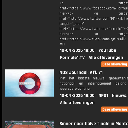
<a target="_bl
href="https://www.facebook.com/Formula
hier</a> <a target="_
href="http://www.twitter.com/F1">Klik h
target="_blank"
href="https://www.twitch.tv/formula1">Kl
hier</a> <a target="_
href="https://www.tiktok.com/@f1">Klik
#F1
10-04-2026 18:00
YouTube
Formule1.TV
Alle afleveringen
NOS Journaal: Afl. 71
Met het laatste nieuws, gebeurteni
nationaal en internationaal bela
weersverwachting.
10-04-2026 18:00
NPO1
Nieuws.
Alle afleveringen
Sinner naar halve finale in Mont