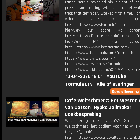
Lando Norris revealed his sleight of ha
pre-season testing with this unbelieva
trick that definitely worked first time. Fo
videos, visit: <a target="
href="https://www.Formula1.com Vis
hier</a> our store: <a target=
href="https://f1store.formula1.com/ Fol
hier</a> F1®: <a target="_
href="https://www.instagram.com/F1
https://www.facebook.com/Formula1/
https://www.twitter.com/F1
https://www.twitch.tv/formula1
https://www.tiktok.com/@f1 #F1">Klik hi
10-04-2026 18:01
YouTube
Formule1.TV
Alle afleveringen
Cafe Weltschmerz: Het Westen v
van Oosten | Rypke Zeilmaker |
Boekbespreking
Waardeer je onze video's? Steun 
Weltschmerz, het podium voor het vrije 
target="_blank"
href="https://www.cafeweltschmerz.nl/