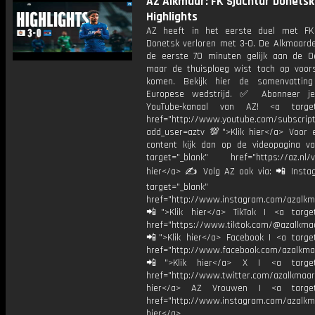
AZ Alkmaar: FK Sjachtar Donetsk 
Highlights
AZ heeft in het eerste duel met FK
Donetsk verloren met 3-0. De Alkmaard
de eerste 70 minuten gelijk aan de Oe
maar de thuisploeg wist toch op voor
komen. Bekijk hier de samenvattin
Europese wedstrijd. ✅ Abonneer j
YouTube-kanaal van AZ! <a target=
href="http://www.youtube.com/subscript
add_user=aztv 💯">Klik hier</a> Voor e
content kijk dan op de videopagina v
target="_blank" href="https://az.nl/vi
hier</a> ✍ Volg AZ ook via: 📲 Insta
target="_blank"
href="http://www.instagram.com/azalkm
📲">Klik hier</a> TikTok | <a target
href="https://www.tiktok.com/@azalkma
📲">Klik hier</a> Facebook | <a target
href="http://www.facebook.com/azalkma
📲">Klik hier</a> X | <a target=
href="http://www.twitter.com/azalkmaar
hier</a> AZ Vrouwen | <a target=
href="http://www.instagram.com/azalkma
hier</a>