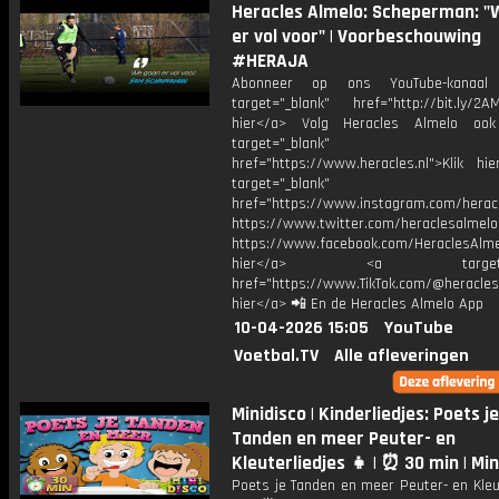
Heracles Almelo: Scheperman: "
er vol voor" | Voorbeschouwing
#HERAJA
Abonneer op ons YouTube-kanaal
target="_blank" href="http://bit.ly/2AM
hier</a> Volg Heracles Almelo oo
target="_blank"
href="https://www.heracles.nl">Klik hi
target="_blank"
href="https://www.instagram.com/herac
https://www.twitter.com/heraclesalmelo
https://www.facebook.com/HeraclesAlmel
hier</a> <a target="_
href="https://www.TikTok.com/@heracles
hier</a> 📲 En de Heracles Almelo App
10-04-2026 15:05
YouTube
Voetbal.TV
Alle afleveringen
Minidisco | Kinderliedjes: Poets je
Tanden en meer Peuter- en
Kleuterliedjes 👧 | ⏰ 30 min | Min
Poets je Tanden en meer Peuter- en Kleu