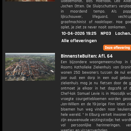
Goedemondt, Bas Hoeflaak, Leo Alk
Jochen Otten. De Sluipschutters verplaa
in moordend tempo. Als poppen
lijkschouwer, lifeguard, vechtspor
graafmachinist of naaktloper. Hoe go
oplet, je ziet ze never nooit aankomen.
10-04-2026 19:25
NPO3
Lachen
Alle afleveringen
BinnensteBuiten: Afl. 64
Een bijzondere woongemeenschap in 
Rooms Katholieke Ziekenhuis van Gronin
wonen 250 bewoners tussen de nul en
jaar oud; een dorp in een oud gebou
ziekenhuis mag je nu fietsen door de 
ontmoet je elkaar in het dagcafé of d
Chef-kok Samuel Levie is in Maasdijk wa
vroegte courgettebloemen worden geoog
Jan-Willem en de 19-jarige Finn laten z
bloemen hun weg vinden naar keuken
hele wereld. * In Elburg vertelt inwoner G
zijn eeuwenoude vestingstadje; het word
vol persoonlijke herinneringen, ve
weetjes en vissersverhalen.