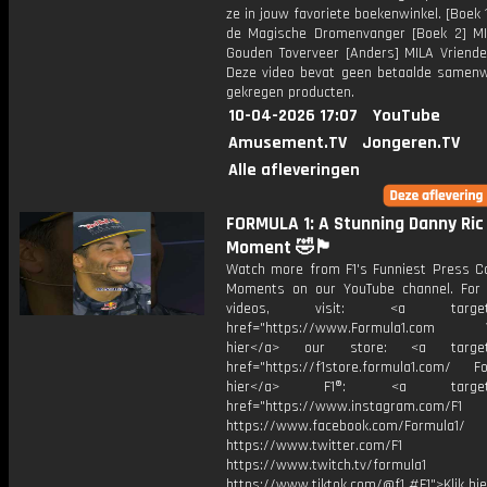
ze in jouw favoriete boekenwinkel. [Boek 
de Magische Dromenvanger [Boek 2] M
Gouden Toverveer [Anders] MILA Vriende
Deze video bevat geen betaalde samenw
gekregen producten.
10-04-2026 17:07
YouTube
Amusement.TV
Jongeren.TV
Alle afleveringen
FORMULA 1: A Stunning Danny Ric
Moment 🤣🏴󠁧󠁢󠁳󠁣󠁴󠁿
Watch more from F1's Funniest Press C
Moments on our YouTube channel. For
videos, visit: <a target="
href="https://www.Formula1.com Vis
hier</a> our store: <a target=
href="https://f1store.formula1.com/ Fol
hier</a> F1®: <a target="_
href="https://www.instagram.com/F1
https://www.facebook.com/Formula1/
https://www.twitter.com/F1
https://www.twitch.tv/formula1
https://www.tiktok.com/@f1 #F1">Klik hi