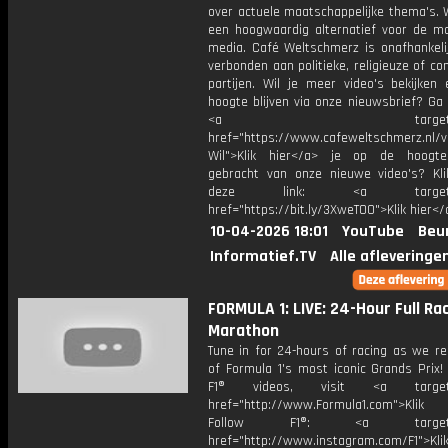
over actuele maatschappelijke thema's. 
een hoogwaardig alternatief voor de m
media. Café Weltschmerz is onafhankelij
verbonden aan politieke, religieuze of c
partijen. Wil je meer video's bekijken
hoogte blijven via onze nieuwsbrief? Ga
<a target="_bl
href="https://www.cafeweltschmerz.nl/v
Wil">Klik hier</a> je op de hoogt
gebracht van onze nieuwe video's? Kl
deze link: <a target="_
href="https://bit.ly/3XweTO0">Klik hier</
10-04-2026 18:01
YouTube
Beu
Informatief.TV
Alle afleveringe
FORMULA 1: LIVE: 24-Hour Full Ra
Marathon
Tune in for 24-hours of racing as we re
of Formula 1's most iconic Grands Prix!
F1® videos, visit <a target="
href="http://www.Formula1.com">Klik
Follow F1®: <a target="_
href="http://www.instagram.com/F1">Klik