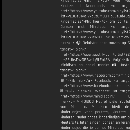
Kinderliedjes">Klik hier</a> voor P
Kleuters | Nederlands: <a target=
href="https://www.youtube.com/playlist
list=PL0Ce81PoTVxgEz8M8u_HqJueDd48
Kinderliedjes">Klik hier</a> om op te
Dansen met Minidisco: <a target=
href="https://www.youtube.com/playlist
list=PL0Ce81PoTVxieWTUCF7wiOxuksmWtJp
hier</a> 🎧 Beluister onze muziek op Sp
target="_blank"
href="https://open.spotify.com/artist/
si=SEUbsDvzRB6wi1qBLEnk5A Volg">Klik
Minidisco op social media: 📸 Inst
target="_blank"
href="https://www.instagram.com/minidis
📘">Klik hier</a> Facebook: <a target
href="https://www.facebook.com/minidi
🌐">Klik hier</a> Website: <a target
href="https://www.minidisco.nl/ OV
hier</a> MINIDISCO Het officiële YouTu
van Minidisco. Minidisco biedt de
kinderliedjes voor peuters, kleuters
kinderen. Nederlandse kinderliedjes om 
kleuters te laten zingen, dansen en lere
kinderliedjes die je op het Minidisco ka