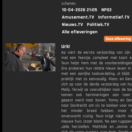
schenen.
10-04-2026 21:05
NPO2
Amusement.TV
Informatief.TV
Nieuws.TV
Politiek.TV
Alle afleveringen
Urk!
Ap viert de eerste verjaardag van zijn
met een feestje, compleet met taart e
Teun helpt hem met de voorbereidingen
Gre proberen hun relatie nieuw leven in
met een eerlijke taakverdeling, al blijkt
praktijk niet zo eenvoudig. Klaas en Ge
zich op voor de derde verjaardag van hu
Maily. Terwijl ze vooruitkijken naar de ba
komen ook herinneringen aan toen 
gepest werd naar boven. Tonny en Der
naar Dordrecht om vis te bakken voor m
het minder breed hebben, maar he
onverwacht rustig. Teun krijgt slecht ni
nieuwe huis staat blank. Na een rugoper
Jelle herstellen. Mathilde en Jannie 