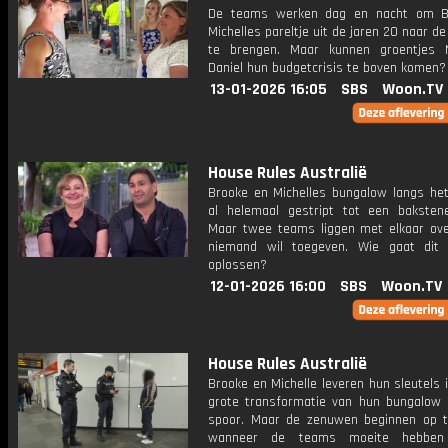
De teams werken dag en nacht om B
Michelles pareltje uit de jaren 20 naar d
te brengen. Maar kunnen groentjes 
Daniel hun budgetcrisis te boven komen?
13-01-2026 16:05
SBS
Woon.TV
House Rules Australië
Brooke en Michelles bungalow langs het
al helemaal gestript tot een baksten
Maar twee teams liggen met elkaar ov
niemand wil toegeven. Wie gaat dit
oplossen?
12-01-2026 16:00
SBS
Woon.TV
House Rules Australië
Brooke en Michelle leveren hun sleutels 
grote transformatie van hun bungalow 
spoor. Maar de zenuwen beginnen op t
wanneer de teams moeite hebbe