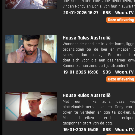
Joe Snell zullen elke zone beoordelen,
vinden Nancy en Daniel van hun nieuwe t
20-01-2026 16:27
SBS
Woon.TV
House Rules Australië
Wanneer de deadline in zicht komt, liggen
tegenslagen op de loer en moeten 
scherper dan ooit zijn. Een medisch 
doet zich voor als een deelnemer onw
Kunnen ze hun zone op tijd afronden?
19-01-2026 16:30
SBS
Woon.TV
House Rules Australië
Met een flinke zone deze wee
plattelandsbroers Luke en Cody van
taken te verdelen en aan te pakken. 
Michelle bereiken echter het breekpu
gespannen start van de dag.
16-01-2026 16:05
SBS
Woon.TV