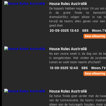
House Rules Australië
De koppels hebben nog maar 24 uur om e
in de grote finale te bemachti
drama&#39;s volgen elkaar in rap t
terwijl de teams alles geven voor een 
goed doel.
20-09-2025 13:40
SBS
Woon.T
House Rules Australië
Na een zware week is de dag van de be
is aangebroken. Wat vinden de juryled
tuinen en welk team neemt afscheid?
13-09-2025 12:40
SBS
Woon.TV
House Rules Australië
De halve finale gaat verder met de twe
van de tuinrenovatie. De teams moeten 
alleen aan de huisregels houden, maar o