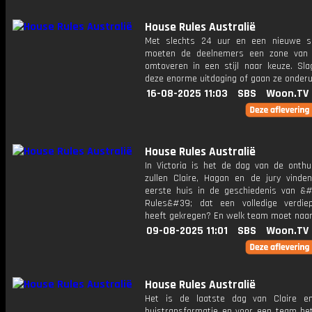
House Rules Australië
Met slechts 24 uur en een nieuwe s
moeten de deelnemers een zone van 
omtoveren in een stijl naar keuze. Sla
deze enorme uitdaging of gaan ze onderu
16-08-2025 11:03
SBS
Woon.TV
House Rules Australië
In Victoria is het de dag van de onthul
zullen Claire, Hagan en de jury vinde
eerste huis in de geschiedenis van &
Rules&#39; dat een volledige verdiep
heeft gekregen? En welk team moet naar
09-08-2025 11:01
SBS
Woon.TV
House Rules Australië
Het is de laatste dag van Claire e
huistransformatie en voor een team bet