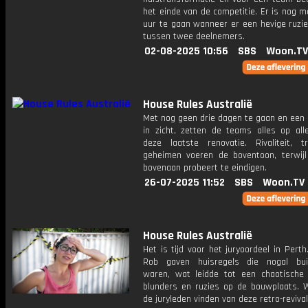
het einde van de competitie. Er is nog 
uur te gaan wanneer er een hevige ruzie
tussen twee deelnemers.
02-08-2025 10:56
SBS
Woon.TV
House Rules Australië
Met nog geen drie dagen te gaan en een 
in zicht, zetten de teams alles op alle
deze laatste renovatie. Rivaliteit, 
geheimen voeren de boventoon, terwijl
bovenaan probeert te eindigen.
26-07-2025 11:52
SBS
Woon.TV
House Rules Australië
Het is tijd voor het juryoordeel in Pert
Rob gaven huisregels die nogal bui
waren, wat leidde tot een chaotische
blunders en ruzies op de bouwplaats. W
de juryleden vinden van deze retro-reviva