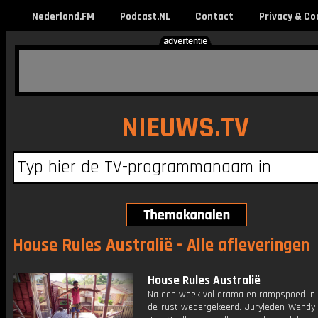
Nederland.FM
Podcast.NL
Contact
Privacy & Co
NIEUWS.TV
House Rules Australië - Alle afleveringen
House Rules Australië
Na een week vol drama en rampspoed in 
de rust wedergekeerd. Juryleden Wendy