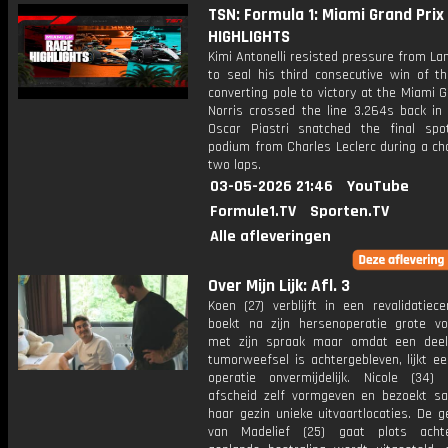
TSN: Formula 1: Miami Grand Prix 
HIGHLIGHTS
Kimi Antonelli resisted pressure from La
to seal his third consecutive win of t
converting pole to victory at the Miami G
Norris crossed the line 3.264s back in 
Oscar Piastri snatched the final sp
podium from Charles Leclerc during a cha
two laps.
03-05-2026 21:46
YouTube
Formule1.TV
Sporten.TV
Alle afleveringen
Over Mijn Lijk: Afl. 3
Koen (27) verblijft in een revalidatiec
boekt na zijn hersenoperatie grote vo
met zijn spraak maar omdat een dee
tumorweefsel is achtergebleven, lijkt e
operatie onvermijdelijk. Nicole (34)
afscheid zelf vormgeven en bezoekt 
haar gezin unieke uitvaartlocaties. De 
van Madelief (25) gaat plots achte