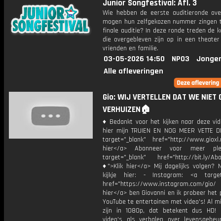
Junior Songfestival: Afl. 3
Wie hebben de eerste auditieronde ove
mogen hun zelfgekozen nummer zingen t
finale auditie? In deze ronde treden de 
die overgebleven zijn op in een theater
vrienden en familie.
03-05-2026 14:50
NPO3
Jonger
Alle afleveringen
Gio: WIJ VERTELLEN DAT WE NIET
VERHUIZEN🏠
♦ Bedankt voor het kijken naar deze vid
hier mijn TRUIEN EN NOG MEER VETTE D
target="_blank" href="http://www.gioxl.
hier</a> Abonneer voor meer ple
target="_blank" href="http://bit.ly/Ab
♦">Klik hier</a> Mij dagelijks volgen?
kijkje hier: - Instagram: <a target
href="https://www.instagram.com/gio/
hier</a> ben Giovanni en ik probeer het 
YouTube te entertainen met video's! Al mi
zijn in 1080p, dat betekent dus HD! 
video's als verhalen over levensgebeur