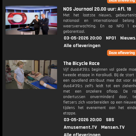
NOS Journaal 20.00 uur: Afl. 18
Met het laatste nieuws, gebeurteni
nationaal en internationaal bela
weersverwachting. En op NPO 1 e
gebarentaal.
03-05-2026 20:00
NPO1
Nieuws
Alle afleveringen
The Bicycle Race
Vijf duo&#39;s beginnen vol goede mo
tweede etappe in Karaikudi. Bij de start 
een opvallend attribuut mee dat voor é
duo&#39;s zelfs leidt tot een ziekenh
met een onzekere afloop. De ra
ondertussen onverminderd door, te
fietsers zich voorbereiden op een nieuw
tijdens het evenement aan het eind
etappe.
03-05-2026 20:00
SBS
Amusement.TV
Mensen.TV
Alle afleveringen