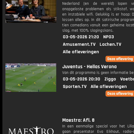
Nederland (en de wereld) lopen v
onopgeloste problemen als stikstof, w
en instabiele wifi. Gelukkig is er hoop: 
lossen alles op. In dit satirische prog
tien comedians vanuit een geheime locat
slag, met 100% slagingskans.
03-05-2026 21:20
NPO3
Amusement.TV
Lachen.TV
Alle afleveringen
Juventus - Hellas Verona
Van dit programma is geen informatie be
03-05-2026 20:30
Ziggo
Voetba
Sporten.TV
Alle afleveringen
Maestro: Afl. 8
In een eenmalige special voor het Lili
gaan presentator Eva Eikhout, radio-