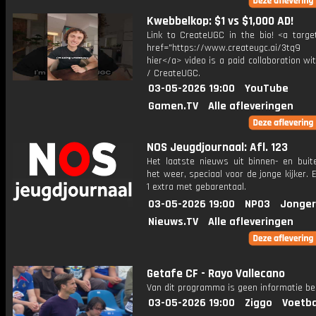
Kwebbelkop: $1 vs $1,000 AD!
Link to CreateUGC in the bio! <a target
href="https://www.createugc.ai/3tq9 T
hier</a> video is a paid collaboration w
/ CreateUGC.
03-05-2026 19:00
YouTube
Gamen.TV
Alle afleveringen
NOS Jeugdjournaal: Afl. 123
Het laatste nieuws uit binnen- en buit
het weer, speciaal voor de jonge kijker.
1 extra met gebarentaal.
03-05-2026 19:00
NPO3
Jonger
Nieuws.TV
Alle afleveringen
Getafe CF - Rayo Vallecano
Van dit programma is geen informatie be
03-05-2026 19:00
Ziggo
Voetba