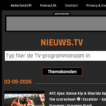
Nederland.FM
Podcast.NL
Contact
Privacy & Co
NIEUWS.TV
03-05-2026
AFC Ajax: Xanne Kip & Sherida Sp
the scoresheet ⚽️ | Excelsior - Aj
Vrouwen | Vrouwen Eredi