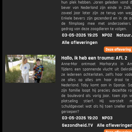
hun plek hebben. Jaren geleden vond d
bever van Nederland zijn einde in Zalk
zoveel jaar later zijn ze terug van we
Enkele bevers zijn gezenderd en in de a
de filmploeg mee met onderzoeker
gedrag van deze zoogdieren te volgen.
03-05-2026 19:25
NPO2
Natuur
Alle afleveringen
Hallo, ik heb een trauma: Afl. 2
Anne-Mar ontmoet Marharyta in Am
Tijdens een spannende vlucht uit Oekra
ze iedereen achterlaten, zelfs haar vad
ze alles op alles om haar draai te 
Nederland. Toby komt aan in Spanje. 
zijn familie loopt hij precies dezelfde r
de boulevard als vorig jaar, toen zijn 
plotseling stierf. Hij worstelt
schuldgevoel: wat als hij toen sneller o
geroepen?
03-05-2026 19:20
NPO3
Gezondheid.TV
Alle afleveringe