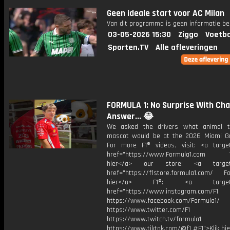
Geen ideale start voor AC Milan
Van dit programma is geen informatie be
03-05-2026 15:30
Ziggo
Voetba
Sporten.TV
Alle afleveringen
FORMULA 1: No Surprise With Cha
Answer... 😂
We asked the drivers what animal t
mascot would be at the 2026 Miami Gr
For more F1® videos, visit: <a target
href="https://www.Formula1.com Vis
hier</a> our store: <a target=
href="https://f1store.formula1.com/ Fol
hier</a> F1®: <a target="_
href="https://www.instagram.com/F1
https://www.facebook.com/Formula1/
https://www.twitter.com/F1
https://www.twitch.tv/formula1
https://www.tiktok.com/@f1 #F1">Klik hi