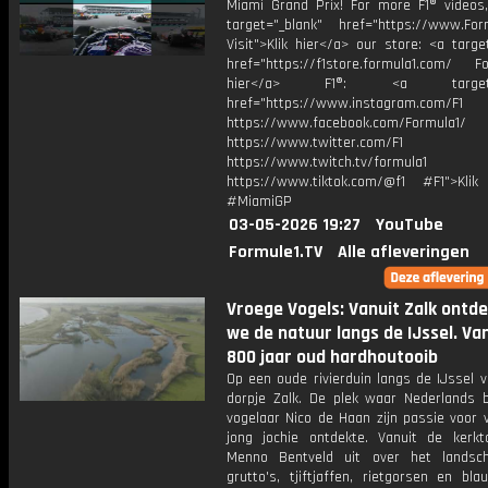
Miami Grand Prix! For more F1® videos, 
target="_blank" href="https://www.For
Visit">Klik hier</a> our store: <a targe
href="https://f1store.formula1.com/ Fol
hier</a> F1®: <a target="_
href="https://www.instagram.com/F1
https://www.facebook.com/Formula1/
https://www.twitter.com/F1
https://www.twitch.tv/formula1
https://www.tiktok.com/@f1 #F1">Klik
#MiamiGP
03-05-2026 19:27
YouTube
Formule1.TV
Alle afleveringen
Vroege Vogels: Vanuit Zalk ontd
we de natuur langs de IJssel. Va
800 jaar oud hardhoutooib
Op een oude rivierduin langs de IJssel v
dorpje Zalk. De plek waar Nederlands 
vogelaar Nico de Haan zijn passie voor 
jong jochie ontdekte. Vanuit de kerkto
Menno Bentveld uit over het landsc
grutto's, tjiftjaffen, rietgorsen en bl