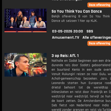
So You Think You Can Dance
Bekijk aflevering 8 van So You Thin
Dance uit seizoen 1 hier op KIJK.
03-05-2026 20:00
SBS
Amusement.TV
Alle afleveringe
3 op Reis: Afl. 1
Nathalie en Sadat beginnen aan een dri
durende reis door Sadats geboortelan
en buurland Kenia in een oude overla
Vanuit Rukungiri reizen ze naar Gulu, w
Acholi-gemeenschap bezoeken. Jaro, 
Leonardo starten hun Europese road
drietal behoort tot de wereldtop
inlineskaten en reist door Frankrijk en 
wedstrijd naar wedstrijd, terwijl ze hu
de kaart zetten. De Amsterdamse bus
Seb fietst van Nederland naar India
wereld zonder grenzen en reist via Turkij