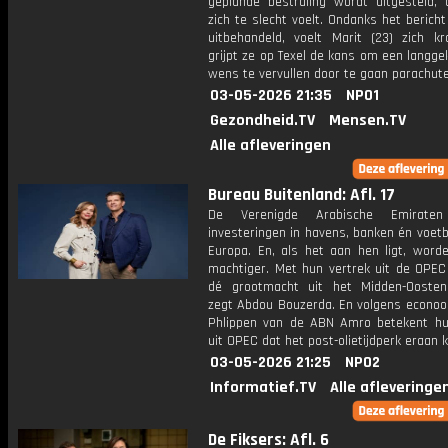
geplande bestraling wordt uitgesteld,
zich te slecht voelt. Ondanks het bericht
uitbehandeld, voelt Marit (23) zich kr
grijpt ze op Texel de kans om een langg
wens te vervullen door te gaan parachut
03-05-2026 21:35
NPO1
Gezondheid.TV
Mensen.TV
Alle afleveringen
Bureau Buitenland: Afl. 17
De Verenigde Arabische Emirate
investeringen in havens, banken én voetb
Europa. En, als het aan hen ligt, word
machtiger. Met hun vertrek uit de OPEC 
dé grootmacht uit het Midden-Ooste
zegt Abdou Bouzerda. En volgens econo
Phlippen van de ABN Amro betekent hu
uit OPEC dat het post-olietijdperk eraan 
03-05-2026 21:25
NPO2
Informatief.TV
Alle afleveringe
De Fiksers: Afl. 6