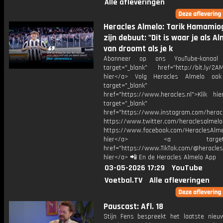
Alle afleveringen
Heracles Almelo: Tarik Hamamio
zijn debuut: "Dit is waar je als A
van droomt als je k
Abonneer op ons YouTube-kanaal
target="_blank" href="http://bit.ly/2AM
hier</a> Volg Heracles Almelo oo
target="_blank"
href="https://www.heracles.nl">Klik hi
target="_blank"
href="https://www.instagram.com/herac
https://www.twitter.com/heraclesalmelo
https://www.facebook.com/HeraclesAlmel
hier</a> <a target="_
href="https://www.TikTok.com/@heracles
hier</a> 📲 En de Heracles Almelo App
03-05-2026 17:29
YouTube
Voetbal.TV
Alle afleveringen
Pauscast: Afl. 18
Stijn Fens bespreekt het laatste nieu