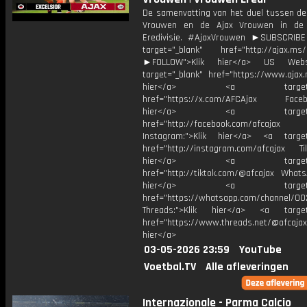
De samenvatting van het duel tussen de 
Vrouwen en de Ajax Vrouwen in de
Eredivisie. #AjaxVrouwen ►SUBSCRIB
target="_blank" href="http://ajax.ms/
►FOLLOW">Klik hier</a> US Webs
target="_blank" href="https://www.ajax.n
hier</a> <a target="_
href="https://x.com/AFCAjax Facebo
hier</a> <a target="_
href="http://facebook.com/afcajax
Instagram:">Klik hier</a> <a target
href="http://instagram.com/afcajax TikT
hier</a> <a target="_
href="http://tiktok.com/@afcajax WhatsA
hier</a> <a target="_
href="https://whatsapp.com/channel/
Threads:">Klik hier</a> <a target=
href="https://www.threads.net/@afcajax
hier</a>
03-05-2026 23:59
YouTube
Voetbal.TV
Alle afleveringen
Internazionale - Parma Calcio