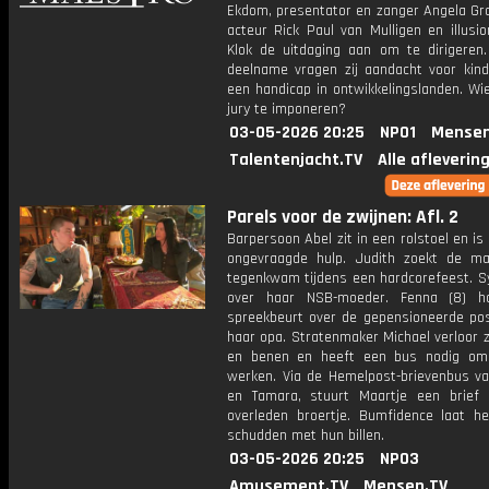
Ekdom, presentator en zanger Angela Gro
acteur Rick Paul van Mulligen en illusi
Klok de uitdaging aan om te dirigeren
deelname vragen zij aandacht voor kin
een handicap in ontwikkelingslanden. Wi
jury te imponeren?
03-05-2026 20:25
NPO1
Mensen
Talentenjacht.TV
Alle afleverin
Parels voor de zwijnen: Afl. 2
Barpersoon Abel zit in een rolstoel en is
ongevraagde hulp. Judith zoekt de m
tegenkwam tijdens een hardcorefeest. Sy
over haar NSB-moeder. Fenna (8) h
spreekbeurt over de gepensioneerde pos
haar opa. Stratenmaker Michael verloor 
en benen en heeft een bus nodig om
werken. Via de Hemelpost-brievenbus v
en Tamara, stuurt Maartje een brief
overleden broertje. Bumfidence laat h
schudden met hun billen.
03-05-2026 20:25
NPO3
Amusement.TV
Mensen.TV