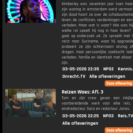
Kimberley was zeventien jaar toen haar
zijn woning in Amsterdam werd vermoor
zijn dood hoort ze over de schaduwkante
leven: de conflicten, verdenkingen en een
verleden. Maar wat is waar? Wie was hij
welke rol speelt hij nog in haar leven?
gaat op onderzoek uit. Ze spreekt met f
reist naar Suriname, waar hij opgroeide
probeert ze zijn achternaam alsnog off
dragen. Haar persoonlijke zoektocht laa
verleden, familie en identiteit met elkaa
zijn.
03-05-2026 22:35
NPO2
Kennis
Onrecht.TV
Alle afleveringen
Reizen Waes: Afl. 3
Tom en zijn crew geven een inkijkj
voorbereidende werk voor elke reis.
eindredacteur Sara en redacteur Jonas.
03-05-2026 22:25
NPO3
Reis.TV
Alle afleveringen