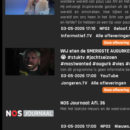
wondere wereld van paus Leo XIV en het 
Hij ontvangt inspirerende gasten uit de 
wereld en omstreken. Hoe kijken ze
wereld om ons heen in het licht van gel
en liefde? En hebben ze een tip voor pau
03-05-2026 17:10
NPO2
Geloof.
Informatief.TV
Alle afleveringe
WIJ eten de SMERIGSTE AUGURKEN 
😭 #stuktv #jachtseizoen
#mostwanted #augurk #vies #
Van dit programma is geen informatie be
03-05-2026 17:00
YouTube
Jongeren.TV
Alle afleveringen
NOS Journaal: Afl. 36
Met het laatste nieuws en de weersverw
03-05-2026 17:00
NPO2
Nieuws