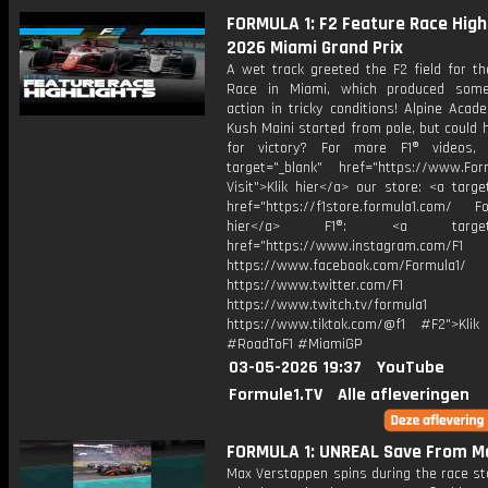
FORMULA 1: F2 Feature Race Highl
2026 Miami Grand Prix
A wet track greeted the F2 field for th
Race in Miami, which produced some 
action in tricky conditions! Alpine Acad
Kush Maini started from pole, but could 
for victory? For more F1® videos, 
target="_blank" href="https://www.For
Visit">Klik hier</a> our store: <a targe
href="https://f1store.formula1.com/ Fol
hier</a> F1®: <a target="_
href="https://www.instagram.com/F1
https://www.facebook.com/Formula1/
https://www.twitter.com/F1
https://www.twitch.tv/formula1
https://www.tiktok.com/@f1 #F2">Klik
#RoadToF1 #MiamiGP
03-05-2026 19:37
YouTube
Formule1.TV
Alle afleveringen
FORMULA 1: UNREAL Save From Ma
Max Verstappen spins during the race st