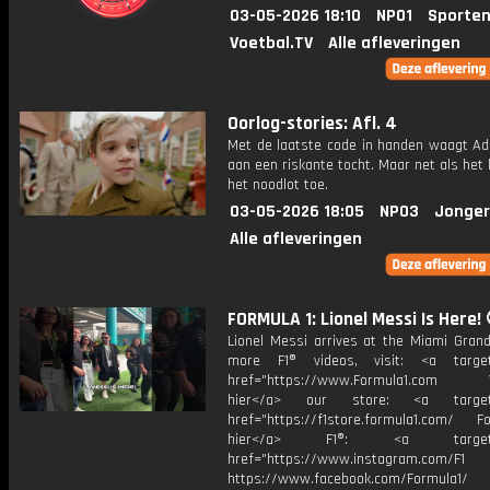
03-05-2026 18:10
NPO1
Sporten
Voetbal.TV
Alle afleveringen
Oorlog-stories: Afl. 4
Met de laatste code in handen waagt Adr
aan een riskante tocht. Maar net als het l
het noodlot toe.
03-05-2026 18:05
NPO3
Jonger
Alle afleveringen
FORMULA 1: Lionel Messi Is Here! 
Lionel Messi arrives at the Miami Grand
more F1® videos, visit: <a target=
href="https://www.Formula1.com Vis
hier</a> our store: <a target=
href="https://f1store.formula1.com/ Fol
hier</a> F1®: <a target="_
href="https://www.instagram.com/F1
https://www.facebook.com/Formula1/