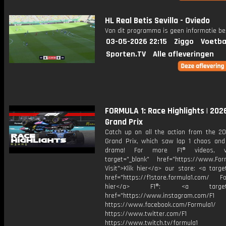
HL Real Betis Sevilla - Oviedo
Van dit programma is geen informatie be
03-05-2026 22:15
Ziggo
Voetba
Sporten.TV
Alle afleveringen
FORMULA 1: Race Highlights | 202
Grand Prix
Catch up on all the action from the 2
Grand Prix, which saw lap 1 chaos and 
drama! For more F1® videos, vi
target="_blank" href="https://www.For
Visit">Klik hier</a> our store: <a targe
href="https://f1store.formula1.com/ Fol
hier</a> F1®: <a target="_
href="https://www.instagram.com/F1
https://www.facebook.com/Formula1/
https://www.twitter.com/F1
https://www.twitch.tv/formula1