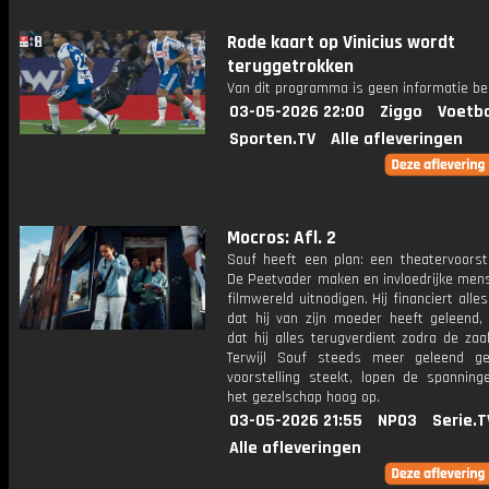
Rode kaart op Vinicius wordt
teruggetrokken
Van dit programma is geen informatie be
03-05-2026 22:00
Ziggo
Voetba
Sporten.TV
Alle afleveringen
Mocros: Afl. 2
Souf heeft een plan: een theatervoorste
De Peetvader maken en invloedrijke mens
filmwereld uitnodigen. Hij financiert alle
dat hij van zijn moeder heeft geleend, 
dat hij alles terugverdient zodra de zaal
Terwijl Souf steeds meer geleend g
voorstelling steekt, lopen de spanning
het gezelschap hoog op.
03-05-2026 21:55
NPO3
Serie.T
Alle afleveringen