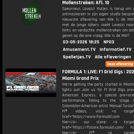
Mollenstreken: Afl. 10
Speurneus Lavezzi Rutjes is terug om 
ontmaskeren! In zijn eigen studio bespre
nieuwste aflevering van Wie is de Mo
met de jonge kijkers zoekt Lavezzi naa
hints en verdachte mollenstreken om an
geven op die ene vraag: Wie is de Mol?
03-05-2026 18:25
NPO3
Amusement.TV
Informatief.TV
Spelletjes.TV
Alle afleveringen
FORMULA 1: LIVE: F1 Grid Gigs | 20
Miami Grand Prix
We're getting the party started in Miam
lights out! Join us for F1 Grid Gigs pr
American Express, a special pre-rac
performance. Taking to the stage i
Colombian-American artist Manuel Turizo
F1® videos, visit: <a target="
href="https://www.Formula1.com Vis
hier</a> our store: <a target=
href="https://f1store.formula1.com/ Fol
hier</a> F1®: <a target="_