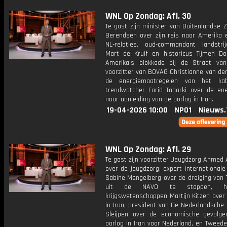
WNL Op Zondag: Afl. 30
Te gast zijn minister van Buitenlandse 
Berendsen over zijn reis naar Amerika 
NL-relaties, oud-commandant landstrij
Mart de Kruif en historicus Tijmen Do
Amerika's blokkade bij de Straat va
voorzitter van BOVAG Christianne van de
de energiemaatregelen van het kab
trendwatcher Farid Tabarki over de ener
naar aanleiding van de oorlog in Iran.
19-04-2026 10:00
NPO1
Nieuws.
WNL Op Zondag: Afl. 29
Te gast zijn voorzitter Jeugdzorg Ahmed
over de jeugdzorg, expert internationale 
Sabine Mengelberg over de dreiging van
uit de NAVO te stappen, hoo
krijgswetenschappen Martijn Kitzen over
in Iran, president van De Nederlandsche
Sleijpen over de economische gevolg
oorlog in Iran voor Nederland, en Tweed