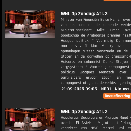
WNL Op Zondag: Afl. 3
Minister van Financiën Eelco Heinen ove
van het land en de komende verkiez
Minister-president Mike Eman ov
boodschap de Arubaanse premier heef
Haagse politiek. * Voormalig Comma
mariniers Jeff Mac Mootry over de
spanningen tussen Venezuela en de 
Staten en de aanvallen op drugssmokk
Huisarts en columnist Danka Stuijver
zorgsysteem. * Voormalig campagnest
politicus Jacques Monasch over
partijleiders ervoor staan en m
campagnestrategie ze de verkiezingen in
21-09-2025 09:05
NPO1
Nieuws
WNL Op Zondag: Afl. 2
Hoogleraar Sociologie en Migratie Ruud
over het EU Asiel- en Migratiepact. * Hoo
voorzitter van NWO Marcel Levi e