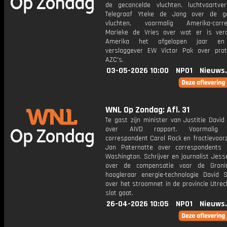
de gecancelde vluchten, luchtvaartver
Telegraaf Yteke de Jong over de ge
vluchten, voormalig Amerika-corre
Marieke de Vries over wat er is ver
Amerika het afgelopen jaar en 
verslaggever EW Victor Pak over prot
AZC's.
03-05-2026 10:00
NPO1
Nieuws
WNL Op Zondag: Afl. 31
Te gast zijn minister van Justitie Davi
over AIVD rapport. Voormalig A
correspondent Carol Rock en fractievoor
Jan Paternotte over correspondents 
Washington. Schrijver en journalist Jess
over de compensatie voor de Groni
hoogleraar energie-technologie David 
over het stroomnet in de provincie Utrec
slot gaat.
26-04-2026 10:05
NPO1
Nieuws