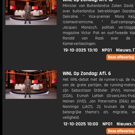
Minister van Buitenlandse Zaken David
over buitenlandse betrekkingen Gazab
Oekraïne. * Vice-premier Mona Keij
islamextremisme. * Oud-campagne
Jacques Monasch, politiek verslagg
magazine Victor Pak en oud-Tweede Ka
Ronald van Raak over de T
Kamerverkiezingen.
19-10-2025 13:10
NPO1
Nieuws.
WNL Op Zondag: Afl. 6
Het WNL-debat met de runners-up, de 
van de grote partijen, de running-mates
zijn Sebastiaan Stöteler (PVV), Hann
(CDA), Esmah Lahlah (GroenLinks-Pvd
Heinen (VVD), Jan Paternotte (D66) e
Nanninga (JA21). Zij kruisen de de
belangrijke thema's als migratie, 
veiligheid.
12-10-2025 10:00
NPO1
Nieuws.