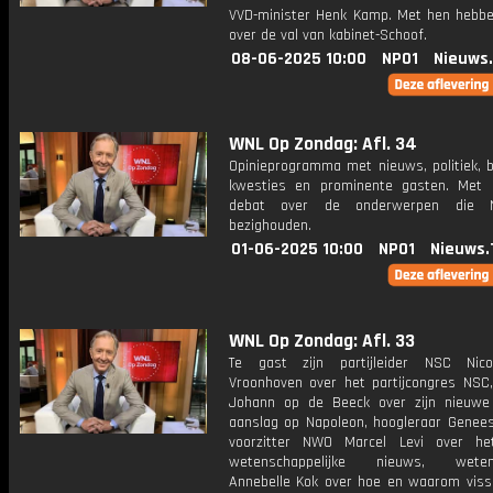
VVD-minister Henk Kamp. Met hen hebb
over de val van kabinet-Schoof.
08-06-2025 10:00
NPO1
Nieuws
WNL Op Zondag: Afl. 34
Opinieprogramma met nieuws, politiek, 
kwesties en prominente gasten. Met 
debat over de onderwerpen die N
bezighouden.
01-06-2025 10:00
NPO1
Nieuws.
WNL Op Zondag: Afl. 33
Te gast zijn partijleider NSC Nico
Vroonhoven over het partijcongres NSC, 
Johann op de Beeck over zijn nieuw
aanslag op Napoleon, hoogleraar Genee
voorzitter NWO Marcel Levi over he
wetenschappelijke nieuws, weten
Annebelle Kok over hoe en waarom viss