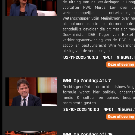
de uitslag van de verkiezingen. * Hoog
voorzitter NWO Marcel Levi over de
wetenschappelijke ontwikkeli
Wetenschapper Stijn Meijnikman over hoe
alcohol aanmaken in onze darmen en de
schadelijke gevolgen die dit met zich me
Oud-minister D66 Roger van Boxtel
verkiezingsoverwinning van de D66. * H
staat- en bestuursrecht Wim Voerman
uitslag van de verkiezingen.
02-11-2025 10:00
NPO1
Nieuws.
WNL Op Zondag: Afl. 7
Rechts georiënteerde ochtendshow. Volg
formule wordt hier politiek, onderne
media & cultuur en opinies bespr
prominente gasten.
26-10-2025 10:00
NPO1
Nieuws.
WNL Op Zondag: Afl. 16