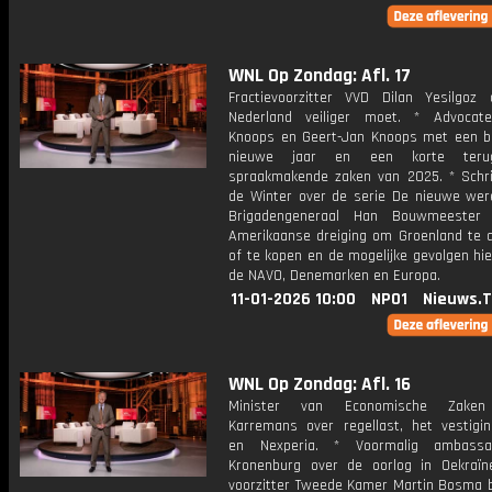
WNL Op Zondag: Afl. 17
Fractievoorzitter VVD Dilan Yesilgoz
Nederland veiliger moet. * Advocat
Knoops en Geert-Jan Knoops met een bl
nieuwe jaar en een korte terug
spraakmakende zaken van 2025. * Schri
de Winter over de serie De nieuwe were
Brigadengeneraal Han Bouwmeester
Amerikaanse dreiging om Groenland te 
of te kopen en de mogelijke gevolgen hi
de NAVO, Denemarken en Europa.
11-01-2026 10:00
NPO1
Nieuws.
WNL Op Zondag: Afl. 16
Minister van Economische Zaken
Karremans over regellast, het vestigin
en Nexperia. * Voormalig ambass
Kronenburg over de oorlog in Oekraïn
voorzitter Tweede Kamer Martin Bosma bl