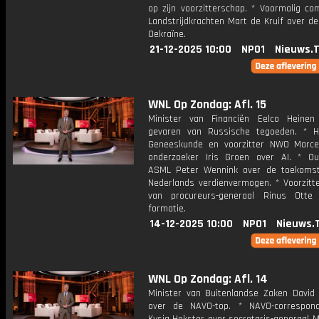
op zijn voorzitterschap. * Voormalig c
Landstrijdkrachten Mart de Kruif over de
Oekraïne.
21-12-2025 10:00
NPO1
Nieuws.
WNL Op Zondag: Afl. 15
Minister van Financiën Eelco Heine
gevaren van Russische tegoeden. * H
Geneeskunde en voorzitter NWO Marce
onderzoeker Iris Groen over AI. * O
ASML Peter Wennink over de toekoms
Nederlands verdienvermogen. * Voorzitte
van procureurs-generaal Rinus Otte
formatie.
14-12-2025 10:00
NPO1
Nieuws.
WNL Op Zondag: Afl. 14
Minister van Buitenlandse Zaken David
over de NAVO-top. * NAVO-correspon