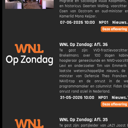
migratie en sociologie Ruud Koopmans, j
en historicus Geerten Waling, voorzitte
Coen van Oostrom en oud-minister e
Kamerlid Mona Keijzer.
07-06-2026 10:00
NPO1
Nieuws
WNL Op Zondag: Afl. 36
Te gast zijn: VVD-fractievoorzitt
Brekelmans over 100 dagen kabinet
hoogleraar geneeskunde en NWO-voorzitt
Levi en onderzoeker Tim van Emmerik
laatste wetenschappelijke nieuws, de 
minister van Defensie Theo Francke
NAVO-top en de onrust in de we
programmamaker en columnist Fidan Eki
onrust rond asiel in Nederland.
31-05-2026 10:00
NPO1
Nieuws.
WNL Op Zondag: Afl. 35
Te gast zijn: partijleider van JA21 Joos