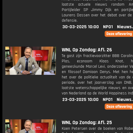
laatste actuele nieuws rondom Am
Partijleider SP Jimmy Dijk en partijle
Laurens Dassen over het debat over de
defensie.
30-03-2025 10:00
NPO1
Nieuws
WNL Op Zondag: Afl. 26
Te gast zijn fractievoorzitter BBB Caroli
Plas, econoom Klaas Knot, hoo
geneeskunde Marcel Levi, onderzoeker Ve
en filosoof Damiaan Denys. Met hen 
het over de politieke actualiteit van de
periode, over het jaarverslag van DNB,
laatste wetenschappelijke nieuws en ove
van Nederland op de World Happiness Ind
23-03-2025 10:00
NPO1
Nieuws
WNL Op Zondag: Afl. 25
Koen Petersen over de boeken van Rober