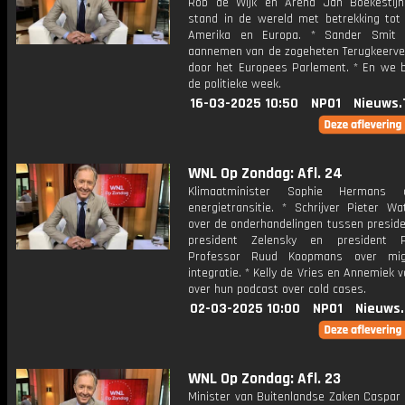
Rob de Wijk en Arend Jan Boekestij
stand in de wereld met betrekking tot 
Amerika en Europa. * Sander Smit 
aannemen van de zogeheten Terugkeerve
door het Europees Parlement. * En we 
de politieke week.
16-03-2025 10:50
NPO1
Nieuws.
WNL Op Zondag: Afl. 24
Klimaatminister Sophie Hermans
energietransitie. * Schrijver Pieter Wa
over de onderhandelingen tussen preside
president Zelensky en president P
Professor Ruud Koopmans over mig
integratie. * Kelly de Vries en Annemiek 
over hun podcast over cold cases.
02-03-2025 10:00
NPO1
Nieuws
WNL Op Zondag: Afl. 23
Minister van Buitenlandse Zaken Caspar