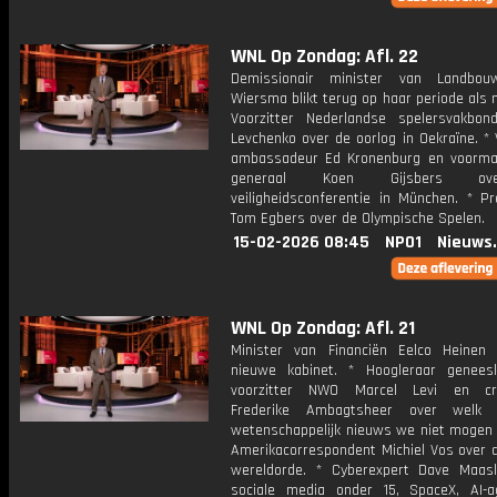
WNL Op Zondag: Afl. 22
Demissionair minister van Landbo
Wiersma blikt terug op haar periode als m
Voorzitter Nederlandse spelersvakbon
Levchenko over de oorlog in Oekraïne. *
ambassadeur Ed Kronenburg en voorma
generaal Koen Gijsbers o
veiligheidsconferentie in München. * Pr
Tom Egbers over de Olympische Spelen.
15-02-2026 08:45
NPO1
Nieuws
WNL Op Zondag: Afl. 21
Minister van Financiën Eelco Heinen
nieuwe kabinet. * Hoogleraar genee
voorzitter NWO Marcel Levi en cri
Frederike Ambagtsheer over welk o
wetenschappelijk nieuws we niet mogen 
Amerikacorrespondent Michiel Vos over 
wereldorde. * Cyberexpert Dave Maas
sociale media onder 15, SpaceX, AI-