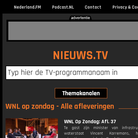
Nederland.FM
Podcast.NL
Contact
Privacy & Co
NIEUWS.TV
WNL op zondag - Alle afleveringen
WNL Op Zondag: Afl. 37
Te gast zijn minister van infrastr
waterstaat Vincent Karremans, ho