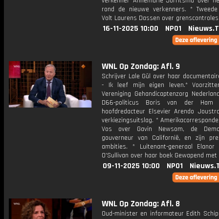
verkenner Annemarie Jorritsma over h
rond de nieuwe verkenners. * Tweede
Volt Laurens Dassen over grenscontroles
16-11-2025 10:00
NPO1
Nieuws.
WNL Op Zondag: Afl. 9
Schrijver Lale Gül over haar documentair
- Ik leef mijn eigen leven.* Voorzitt
Vereniging Gehandicaptenzorg Nederlan
D66-politicus Boris van der Ham
hoofdredacteur Elsevier Arendo Joustr
verkiezingsuitslag. * Amerikacorresponde
Vos over Gavin Newsom, de Democ
gouverneur van Californië, en zijn pres
ambities. * Luitenant-generaal Elanor 
O'Sullivan over haar boek Gewapend met 
09-11-2025 10:00
NPO1
Nieuws.
WNL Op Zondag: Afl. 8
Oud-minister en informateur Edith Schip