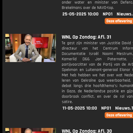
onder water en minister van Defens
Brekelmans over de NAVO-top.
25-05-2025 10:00
NPO1
Nieuws
WNL Op Zondag: Afl. 31
Te gast zijn minister van Justitie David
directeur van het Centrum Infor
Documentatie Israël Naomi Mestrum
Kamerlid D66 Jan Paternotte, v
partijvoorzitter van de Partij van de A
Spekman en Luitenant-generaal Elanor O'
Met heb hebben we het over wat Nede
leren van Oekraïne qua weerbaarheid,
debat langs drie hoofdthema's: humanit
in Gaza, de Nederlandse positie en gijz
doorbraak conflict, en over de rol van 
satire.
11-05-2025 10:00
NPO1
Nieuws.
WNL Op Zondag: Afl. 30