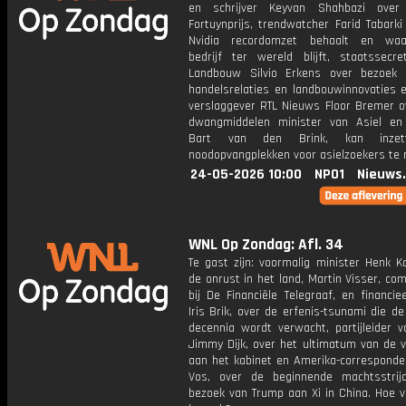
en schrijver Keyvan Shahbazi ove
Fortuynprijs, trendwatcher Farid Tabark
Nvidia recordomzet behaalt en waar
bedrijf ter wereld blijft, staatssecre
Landbouw Silvio Erkens over bezoek
handelsrelaties en landbouwinnovaties e
verslaggever RTL Nieuws Floor Bremer o
dwangmiddelen minister van Asiel en 
Bart van den Brink, kan inze
noodopvangplekken voor asielzoekers te 
24-05-2026 10:00
NPO1
Nieuws
WNL Op Zondag: Afl. 34
Te gast zijn: voormalig minister Henk K
de onrust in het land, Martin Visser, c
bij De Financiële Telegraaf, en financie
Iris Brik, over de erfenis-tsunami die 
decennia wordt verwacht, partijleider 
Jimmy Dijk, over het ultimatum van de 
aan het kabinet en Amerika-corresponden
Vos, over de beginnende machtsstri
bezoek van Trump aan Xi in China. Hoe v