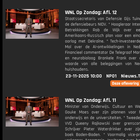
WNL Op Zondag: Afl. 12
Staatssecretaris van Defensie Gijs Tui
de defensiebeurs NIDV. * Hoogleraar Inte
Betrekkingen Rob de Wijk over e
Amerikaans-Russisch plan voor een ein
oorlog met Oekraïne. * Tech-investeerd
Mol over de AI-ontwikkelingen in Ned
Financieel commentator De Telegraaf Mar
en neurobioloog Brankele Frank over 
waarde van alle beleggingen van Ne
huishoudens.
23-11-2025 10:00
NPO1
Nieuws.
WNL Op Zondag: Afl. 11
Minister van Onderwijs, Cultuur en W
Gouke Moes over zijn plannen voor 
onderwijs en de universiteiten. * Tweed
VVD Queeny Rajkowski over grenscon
Schrijver Pieter Waterdrinker over zi
boek Baden-Baden. * Voormalig vice-p