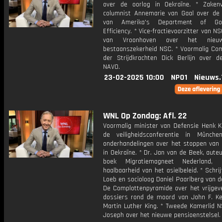
over de oorlog in Oekraïne. * Zake
columnist Annemarie van Gaal over de 
van Amerika's Department of Go
Efficiency. * Vice-fractievoorzitter van NS
van Vroonhoven over het nieu
bestaanszekerheid NSC. * Voormalig C
der Strijdkrachten Dick Berlijn over d
NAVO.
23-02-2025 10:00
NPO1
Nieuws.
WNL Op Zondag: Afl. 22
Voormalig minister van Defensie Henk 
de veiligheidsconferentie in Münch
onderhandelingen over het stoppen van 
in Oekraïne. * Dr. Jan van de Beek, aute
boek Migratiemagneet Nederland,
haalbaarheid van het asielbeleid. * Schrij
Loeb en socioloog Daniel Paarlberg van 
De Complottenpyramide over het vrijgev
dossiers rond de moord van John F. K
Martin Luther King. * Tweede Kamerlid 
Joseph over het nieuwe pensioenstelsel.