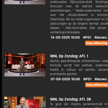
onderzoeker Rijksuniversiteit Gronin
Cnossen over de laatste wetenscha
ontwikkelingen. * Media-ondernemer Vic
over het afvalprobleem in Amste
CleansDay die hij mede organiseert en o
oplossingen op de langere termijn zoud
helpen. * D66-lijsttrekker Rob Jetten 
verkiezingscampagne.
14-09-2025 10:00
NPO1
Nieuws.
WNL Op Zondag: Afl. 1
Rechts georiënteerde ochtendshow. Volg
formule wordt hier politiek, onderne
media & cultuur en opinies bespr
prominente gasten.
07-09-2025 10:00
NPO1
Nieuws
WNL Op Zondag: Afl. 38
Te gast zijn Vlaams parlementslid N