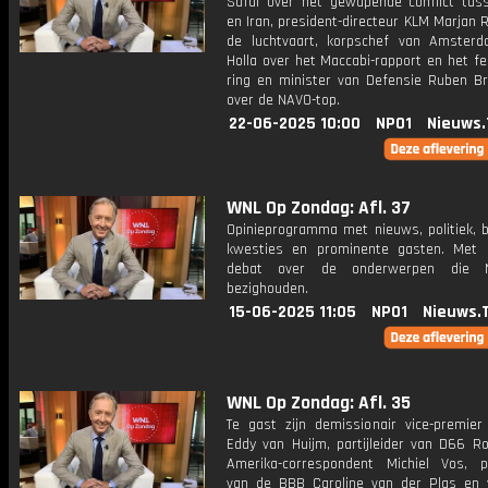
Safai over het gewapende conflict tuss
en Iran, president-directeur KLM Marjan R
de luchtvaart, korpschef van Amster
Holla over het Maccabi-rapport en het f
ring en minister van Defensie Ruben B
over de NAVO-top.
22-06-2025 10:00
NPO1
Nieuws.
WNL Op Zondag: Afl. 37
Opinieprogramma met nieuws, politiek, 
kwesties en prominente gasten. Met 
debat over de onderwerpen die N
bezighouden.
15-06-2025 11:05
NPO1
Nieuws.
WNL Op Zondag: Afl. 35
Te gast zijn demissionair vice-premie
Eddy van Huijm, partijleider van D66 Ro
Amerika-correspondent Michiel Vos, par
van de BBB Caroline van der Plas en 