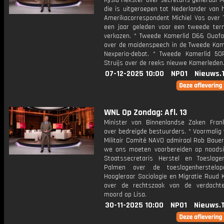
Kysia Hekster over secretaris-generaal 
die is uitgeroepen tot Nederlander van h
Amerikacorrespondent Michiel Vos over 
een jaar geleden voor een tweede ter
verkozen. * Tweede Kamerlid D66 Ouafa
over de maidenspeech in de Tweede Kame
Nexperia-debat. * Tweede Kamerlid 5
Struijs over de reeks nieuwe Kamerleden
07-12-2025 10:00
NPO1
Nieuws.
WNL Op Zondag: Afl. 13
Minister van Binnenlandse Zaken Frank
over bedreigde bestuurders. * Voormalig 
Militair Comité NAVO admiraal Rob Bauer
we ons moeten voorbereiden op noodsit
Staatssecretaris Herstel en Toeslag
Palmen over de toeslagenherstelope
Hoogleraar Sociologie en Migratie Ruud
over de rechtszaak van de verdacht
moord op Lisa.
30-11-2025 10:00
NPO1
Nieuws.