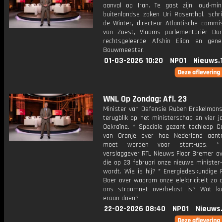
aanval op Iran. Te gast zijn: oud-min
buitenlandse zaken Uri Rosenthal, schri
de Winter, directeur Atlantische commi
van Zoest, Vlaams parlementariër Dar
rechtsgeleerde Afshin Elian en gen
Bouwmeester.
01-03-2026 10:20
NPO1
Nieuws.
WNL Op Zondag: Afl. 23
Minister van Defensie Ruben Brekelman
terugblik op het ministerschap en vier j
Oekraïne. * Speciale gezant techleap Co
van Oranje over hoe Nederland aantre
moet worden voor start-ups. * 
verslaggever RTL Nieuws Floor Bremer ov
die op 23 februari onze nieuwe minister
wordt. Wie is hij? * Energiedeskundige
Boer over waarom onze elektriciteit zo 
ons stroomnet overbelast is? Wat k
eraan doen?
22-02-2026 08:40
NPO1
Nieuws