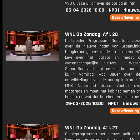
VVD Ulysse Ellian over de oorlog in Iran.
05-04-2026 10:00
NPO1
Nieuws
WNL Op Zondag: Afl. 28
Partijleider Progressief Nederland Jes
over de nieuwe naam van GroenLinks
Hoogleraar geneeskunde en directeur N
Levi over het laatste en meest op
wetenschappelijke nieuws. * Weten
Sanne Boesveldt laat ons zien hoe onmis
is. * Admiraal Rob Bauer over de
ontwikkelingen van de oorlog in Iran. * 
MKB Nederland Jacco Vonhof ove
maatregelen moet het kabinet nemen 
helpen, en wat dat betekent voor de con
29-03-2026 10:00
NPO1
Nieuws
WNL Op Zondag: Afl. 27
Opinieprogramma met nieuws, politiek, 
kwesties en prominente gasten. Met 