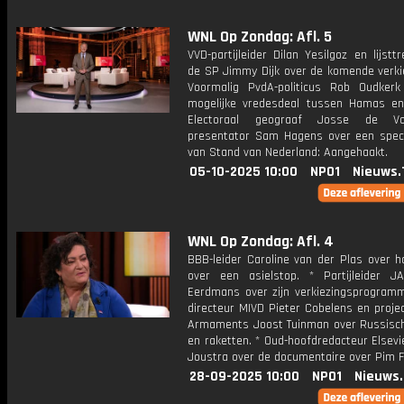
WNL Op Zondag: Afl. 5
VVD-partijleider Dilan Yesilgoz en lijstt
de SP Jimmy Dijk over de komende verkie
Voormalig PvdA-politicus Rob Oudker
mogelijke vredesdeal tussen Hamas en 
Electoraal geograaf Josse de V
presentator Sam Hagens over een speci
van Stand van Nederland: Aangehaakt.
05-10-2025 10:00
NPO1
Nieuws.
WNL Op Zondag: Afl. 4
BBB-leider Caroline van der Plas over h
over een asielstop. * Partijleider J
Eerdmans over zijn verkiezingsprogramm
directeur MIVD Pieter Cobelens en projec
Armaments Joost Tuinman over Russisc
en raketten. * Oud-hoofdredacteur Elsev
Joustra over de documentaire over Pim F
28-09-2025 10:00
NPO1
Nieuws