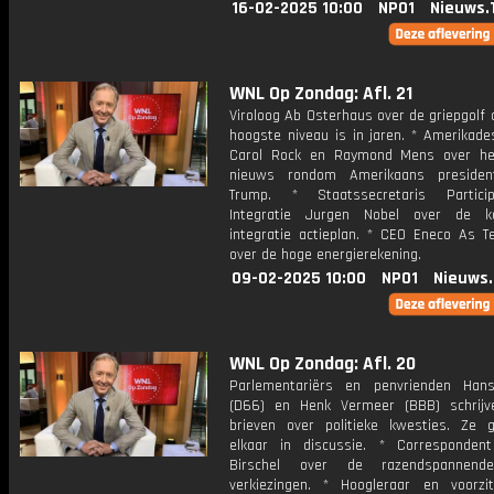
16-02-2025 10:00
NPO1
Nieuws.
WNL Op Zondag: Afl. 21
Viroloog Ab Osterhaus over de griepgolf 
hoogste niveau is in jaren. * Amerikade
Carol Rock en Raymond Mens over he
nieuws rondom Amerikaans presiden
Trump. * Staatssecretaris Partici
Integratie Jurgen Nobel over de ka
integratie actieplan. * CEO Eneco As 
over de hoge energierekening.
09-02-2025 10:00
NPO1
Nieuws
WNL Op Zondag: Afl. 20
Parlementariërs en penvrienden Hans 
(D66) en Henk Vermeer (BBB) schrijv
brieven over politieke kwesties. Ze
elkaar in discussie. * Corresponden
Birschel over de razendspannend
verkiezingen. * Hoogleraar en voorz