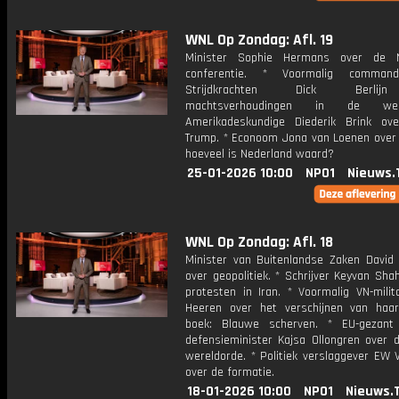
WNL Op Zondag: Afl. 19
Minister Sophie Hermans over de N
conferentie. * Voormalig comman
Strijdkrachten Dick Berlij
machtsverhoudingen in de we
Amerikadeskundige Diederik Brink ov
Trump. * Econoom Jona van Loenen over 
hoeveel is Nederland waard?
25-01-2026 10:00
NPO1
Nieuws.
WNL Op Zondag: Afl. 18
Minister van Buitenlandse Zaken David
over geopolitiek. * Schrijver Keyvan Sha
protesten in Iran. * Voormalig VN-milit
Heeren over het verschijnen van haar
boek: Blauwe scherven. * EU-gezant
defensieminister Kajsa Ollongren over 
wereldorde. * Politiek verslaggever EW 
over de formatie.
18-01-2026 10:00
NPO1
Nieuws.