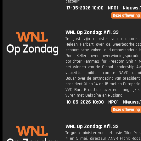
bezoek?
17-05-2026 10:00
NPO1
Nieuws.
WNL Op Zondag: Afl. 33
Te gast zijn minister van economis
Heleen Herbert over de weerbaarheid
economische zaken, oud-ambassadeur i
Ron Keller over overwinningsparade
oprichter Femmes for Freedom Shirin 
het winnen van de Global Leadership Aw
voorzitter militair comité NAVO adm
Bauer over de ontmoeting van president
president XI op 14 en 15 mei en Europarl
VVD Bart Groothuis over een mogelijk st
vuren met Oekraïne en Rusland.
10-05-2026 10:00
NPO1
Nieuws.
WNL Op Zondag: Afl. 32
Te gast: minister van defensie Dilan Yes
4 en 5 mei, directeur ANVR Frank Rads