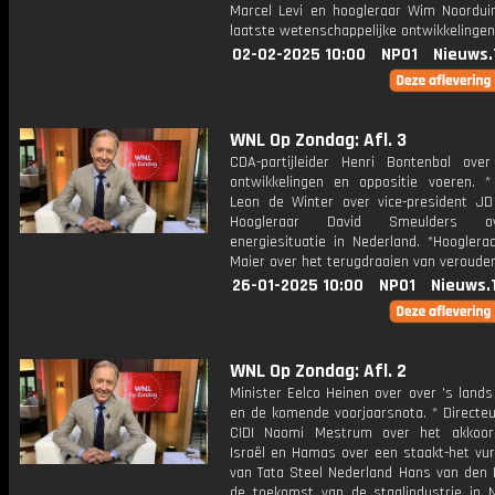
Marcel Levi en hoogleraar Wim Noordui
laatste wetenschappelijke ontwikkelingen
02-02-2025 10:00
NPO1
Nieuws.
WNL Op Zondag: Afl. 3
CDA-partijleider Henri Bontenbal over 
ontwikkelingen en oppositie voeren. * 
Leon de Winter over vice-president JD
Hoogleraar David Smeulders 
energiesituatie in Nederland. *Hooglera
Maier over het terugdraaien van verouder
26-01-2025 10:00
NPO1
Nieuws.
WNL Op Zondag: Afl. 2
Minister Eelco Heinen over over 's lands
en de komende voorjaarsnota. * Directeu
CIDI Naomi Mestrum over het akkoor
Israël en Hamas over een staakt-het vur
van Tata Steel Nederland Hans van den 
de toekomst van de staalindustrie in N