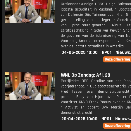
Ruslanddeskundige HCSS Helga Salemo
laatste actualiteit in Rusland. * Staats
van Defensie Gijs Tuinman over 4 en 5 
gereedstelling van het leger. * Voorzitt
van procureurs-generaal Rinus O
strafbeschikking. * Schrijver Keyvan Sha
de gevaren van de islamisering van Ned
Voormalig Amerikacorrespondent Jan-K
over de laatste actualiteit in Amerika.
04-05-2025 10:00
NPO1
Nieuws
WNL Op Zondag: Afl. 29
Partijleider BBB Caroline van der Pla
voorjaarsnota. * Oud-staatssecretaris va
Fred Teeven over demonstratierecht
premier Eddy van Hijum over Pieter O
Voorzitter KNVB Frank Paauw over de KN
* Activist en docent UVA Martijn De
demonstratierecht.
20-04-2025 10:00
NPO1
Nieuws