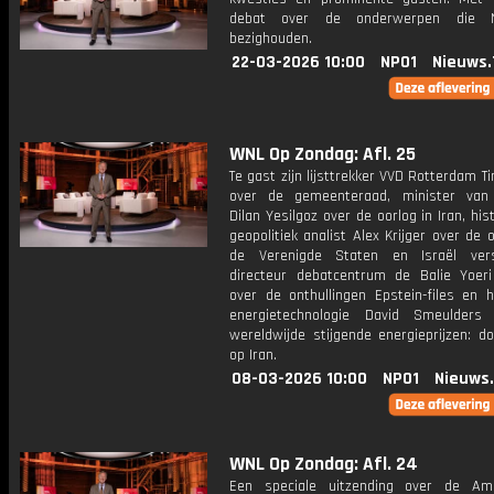
debat over de onderwerpen die N
bezighouden.
22-03-2026 10:00
NPO1
Nieuws.
WNL Op Zondag: Afl. 25
Te gast zijn lijsttrekker VVD Rotterdam T
over de gemeenteraad, minister van
Dilan Yesilgoz over de oorlog in Iran, his
geopolitiek analist Alex Krijger over de 
de Verenigde Staten en Israël vers
directeur debatcentrum de Balie Yoeri
over de onthullingen Epstein-files en h
energietechnologie David Smeulders
wereldwijde stijgende energieprijzen: d
op Iran.
08-03-2026 10:00
NPO1
Nieuws
WNL Op Zondag: Afl. 24
Een speciale uitzending over de Am