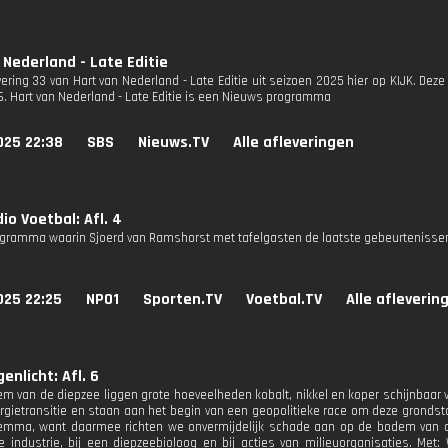
 Nederland - Late Editie
vering 33 van Hart van Nederland - Late Editie uit seizoen 2025 hier op KIJK. Deze
S6. Hart van Nederland - Late Editie is een Nieuws programma
025 22:38
SBS
Nieuws.TV
Alle afleveringen
io Voetbal: Afl. 4
gramma waarin Sjoerd van Ramshorst met tafelgasten de laatste gebeurtenissen
025 22:25
NPO1
Sporten.TV
Voetbal.TV
Alle afleverin
enlicht: Afl. 6
m van de diepzee liggen grote hoeveelheden kobalt, nikkel en koper schijnbaar vo
rgietransitie en staan aan het begin van een geopolitieke race om deze grondsto
lemma, want daarmee richten we onvermijdelijk schade aan op de bodem van de 
industrie, bij een diepzeebioloog en bij acties van milieuorganisaties. Met: 