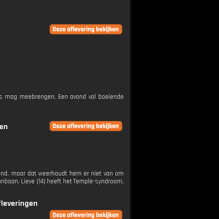
kers mag meebrengen. Een avond vol boeiende
gen
rend, maar dat weerhoudt hem er niet van om
unbaan. Lieve (14) heeft het Temple-syndroom,
fleveringen