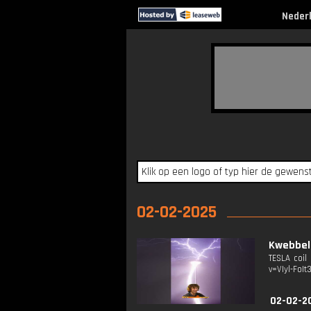
Neder
02-02-2025
Kwebbel
TESLA coil
v=VIyl-FoIt
02-02-2