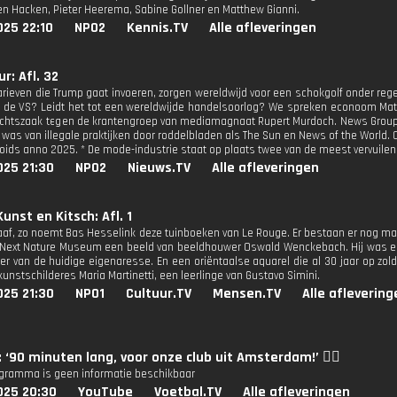
ten Hacken, Pieter Heerema, Sabine Gollner en Matthew Gianni.
025 22:10
NPO2
Kennis.TV
Alle afleveringen
r: Afl. 32
arieven die Trump gaat invoeren, zorgen wereldwijd voor een schokgolf onder rege
t de VS? Leidt het tot een wereldwijde handelsoorlog? We spreken econoom Math
echtszaak tegen de krantengroep van mediamagnaat Rupert Murdoch. News Group 
r was van illegale praktijken door roddelbladen als The Sun en News of the World
loids anno 2025. * De mode-industrie staat op plaats twee van de meest vervuilen
025 21:30
NPO2
Nieuws.TV
Alle afleveringen
unst en Kitsch: Afl. 1
raaf, zo noemt Bas Hesselink deze tuinboeken van Le Rouge. Er bestaan er nog maa
 Next Nature Museum een beeld van beeldhouwer Oswald Wenckebach. Hij was er 
r van de huidige eigenaresse. En een oriëntaalse aquarel die al 30 jaar op zolde
kunstschilderes Maria Martinetti, een leerlinge van Gustavo Simini.
025 21:30
NPO1
Cultuur.TV
Mensen.TV
Alle aflevering
: ‘90 minuten lang, voor onze club uit Amsterdam!’ ❤️‍🔥
ogramma is geen informatie beschikbaar
025 20:30
YouTube
Voetbal.TV
Alle afleveringen