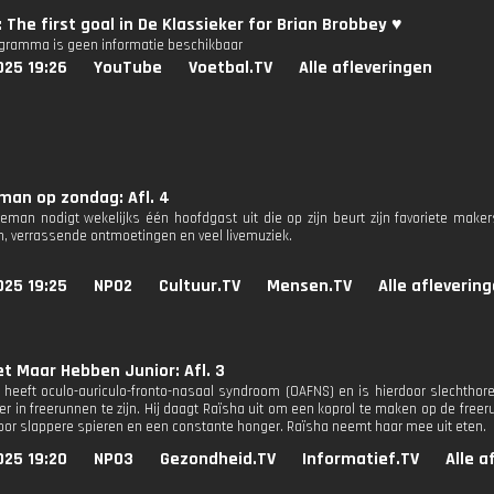
: The first goal in De Klassieker for Brian Brobbey ♥️
ogramma is geen informatie beschikbaar
025 19:26
YouTube
Voetbal.TV
Alle afleveringen
man op zondag: Afl. 4
teman nodigt wekelijks één hoofdgast uit die op zijn beurt zijn favoriete ma
, verrassende ontmoetingen en veel livemuziek.
025 19:25
NPO2
Cultuur.TV
Mensen.TV
Alle afleverin
et Maar Hebben Junior: Afl. 3
 heeft oculo-auriculo-fronto-nasaal syndroom (OAFNS) en is hierdoor slechtho
r in freerunnen te zijn. Hij daagt Raïsha uit om een koprol te maken op de freer
voor slappere spieren en een constante honger. Raïsha neemt haar mee uit eten.
025 19:20
NPO3
Gezondheid.TV
Informatief.TV
Alle a