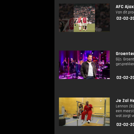
AFC Ajax
Van dit pr
02-02-2
Groente
Gijs Groen
gesprekken
02-02-2
Je Zal H
Lennon (9)
een meeste
wat zorgt 
02-02-2