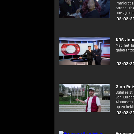
immigratie
stress uit 
hoe zijn d
02-02-2
NOS Jour
Met het l
gebarentaa
02-02-2
3 op Reis
Sahil reist
van Europa
Albanezen 
op en bekl
02-02-2
Vrouwen 