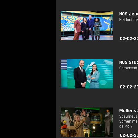
NOS Jeug
Het laatste
02-02-2
NOS Stud
Samenvatti
02-02-2
Mollenst
Speurneus 
Samen met 
de Mol?
02-02-2