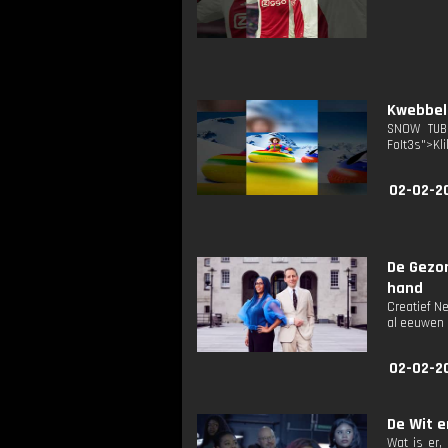
Kwebbel
SNOW TUBI
FoIt3s">Kli
02-02-2
De Gezo
hand
Creatief N
al eeuwen 
02-02-2
De Wit en
Wat is er,