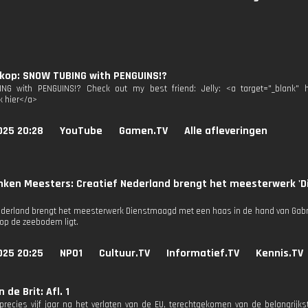
kop: SNOW TUBING with PENGUINS!?
NG with PENGUINS!? Check out my best friend: Jelly: <a target="_blank" hr
k hier</a>
025 20:28
YouTube
Gamen.TV
Alle afleveringen
nken Meesters: Creatief Nederland brengt het meesterwerk '
ederland brengt het meesterwerk Dienstmaagd met een haas in de hand van Gabrië
op de zeebodem ligt.
025 20:25
NPO1
Cultuur.TV
Informatief.TV
Kennis.TV
 de Brit: Afl. 1
 precies vijf jaar na het verlaten van de EU, terechtgekomen van de belangrijkst