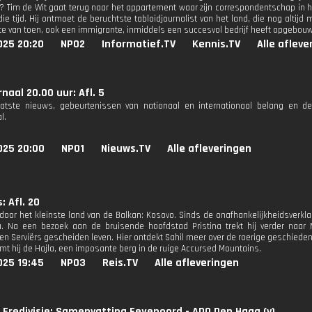
? Tim de Wit gaat terug naar het appartement waar zijn correspondentschap in h
die tijd. Hij ontmoet de beruchtste tabloidjournalist van het land, die nog altijd 
ate van toen, ook een immigrante, inmiddels een succesvol bedrijf heeft opgebou
025 20:20
NPO2
Informatief.TV
Kennis.TV
Alle afleve
naal 20.00 uur: Afl. 5
aatste nieuws, gebeurtenissen van nationaal en internationaal belang en d
l.
025 20:00
NPO1
Nieuws.TV
Alle afleveringen
: Afl. 20
 door het kleinste land van de Balkan: Kosovo. Sinds de onafhankelijkheidsverklar
. Na een bezoek aan de bruisende hoofdstad Pristina trekt hij verder naar 
en Serviërs gescheiden leven. Hier ontdekt Sahil meer over de roerige geschiedeni
imt hij de Hajla, een imposante berg in de ruige Accursed Mountains.
025 19:45
NPO3
Reis.TV
Alle afleveringen
Eredivisie: Samenvatting Feyenoord - ADO Den Haag (v)