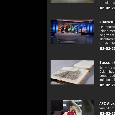
Marjolein 
02-02-2
Nieuwsuu
De importt
relatie me
de grote r
slachtoffe
van de tab
02-02-2
Tussen K
Een witte 
Ook in het
grootmoede
Italiaanse 
02-02-2
AFC Ajax
Van dit pr
02-02-2