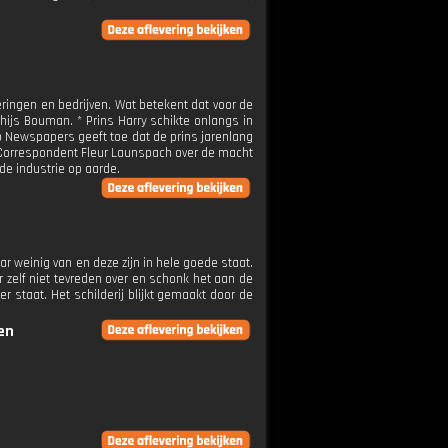
ringen en bedrijven. Wat betekent dat voor de
ijs Bouman. * Prins Harry schikte onlangs in
Newspapers geeft toe dat de prins jarenlang
. Correspondent Fleur Launspach over de macht
de industrie op aarde.
r weinig van en deze zijn in hele goede staat.
zelf niet tevreden over en schonk het aan de
r staat. Het schilderij blijkt gemaakt door de
en