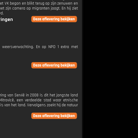
et VK begon en blikt terug op zijn zenuwen en
met zijn camera op migranten jaagt. En hij ziet
wd.
ringen
e weersverwachting. En op NPO 1 extra met
ing van Servië in 2008 is dit het jongste land
Mitrovicë, een verdeelde stad waar etnische
s van het land. Vervolgens zoekt hij de natuur