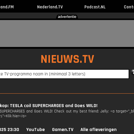
land.FM
Nederland.TV
Podcast.NL
Cont
NIEUWS.TV
kop: TESLA coil SUPERCHARGES and Goes WILD!
 SUPERCHARGES and Goes WILD! Check out my best friend: Jelly: <a target="_
3s">Klik hier</a>
025 23:30
YouTube
Gamen.TV
Alle afleveringen