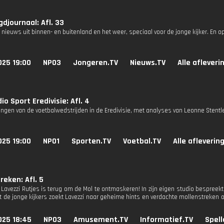
djournaal: Afl. 33
 nieuws uit binnen- en buitenland en het weer, speciaal voor de jonge kijker. En o
025 19:00
NPO3
Jongeren.TV
Nieuws.TV
Alle afleveri
io Sport Eredivisie: Afl. 4
ngen van de voetbalwedstrijden in de Eredivisie, met analyses van Leonne Stentle
025 19:00
NPO1
Sporten.TV
Voetbal.TV
Alle afleverin
reken: Afl. 5
Lavezzi Rutjes is terug om de Mol te ontmaskeren! In zijn eigen studio bespreekt 
de jonge kijkers zoekt Lavezzi naar geheime hints en verdachte mollenstreken o
025 18:45
NPO3
Amusement.TV
Informatief.TV
Spell