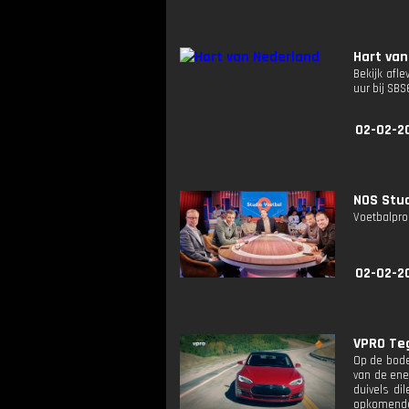
Hart van
Bekijk afle
uur bij SB
02-02-2
NOS Stud
Voetbalpro
02-02-2
VPRO Teg
Op de bode
van de ene
duivels di
opkomende 