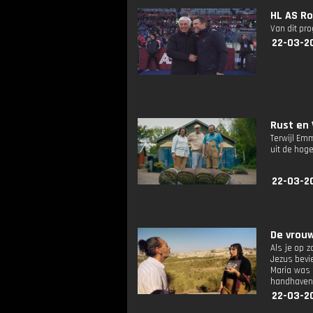
HL AS R
Van dit pr
22-03-2
Rust en 
Terwijl Em
uit de hog
22-03-2
De vrouwe
Als je op 
Jezus bevi
Maria was 
handhaven 
22-03-2