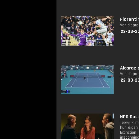
Fiorenti
Van dit pr
22-03-2
Alcaraz 
Van dit pr
22-03-2
NPO Doc:
Terwijl kli
hun eigen 
Extinction
inspanning