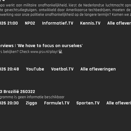
ropa werkt aan militaire onafhankelijkheid, kiest de Nederlandse luchtmacht o
 gevechtsvliegtuigen, ontwikkeld door Amerikaanse techbedrijven, moeten de
werking voor onze politieke onafhankelijkheid op de langere termijn? Komen we 
026 21:00
NPO2
Informatief.TV
Kennis.TV
Alle afleve
erviews | 'We have to focus on ourselves'
's bekijken? Check www.psv.nl/play! 💻
026 20:48
YouTube
Voetbal.TV
Alle afleveringen
 Brazilië 260322
ogramma is geen informatie beschikbaar
026 20:30
Ziggo
Formule1.TV
Sporten.TV
Alle afleve