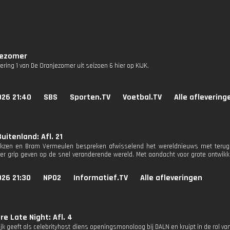
jezomer
vering 1 van De Oranjezomer uit seizoen 6 hier op KIJK.
026 21:40
SBS
Sporten.TV
Voetbal.TV
Alle aflevering
uitenland: Afl. 21
rkzen en Bram Vermeulen bespreken afwisselend het wereldnieuws met terugk
r grip geven op de snel veranderende wereld. Met aandacht voor grote ontwikke
026 21:30
NPO2
Informatief.TV
Alle afleveringen
re Late Night: Afl. 4
ijk geeft als celebrityhost diens openingsmonoloog bij DALN en kruipt in de rol v