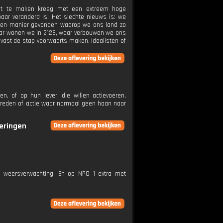
het te maken kreeg met een extreem hoge
aar veranderd is. Het slechte nieuws is: we
 een manier gevonden waarop we ons land zo
Waar wonen we in 2126, waar verbouwen we ons
vast de stap voorwaarts maken. Idealisten of
, of op hun lever, die willen actievoeren,
ptreden of actie waar normaal geen haan naar
veringen
e weersverwachting. En op NPO 1 extra met