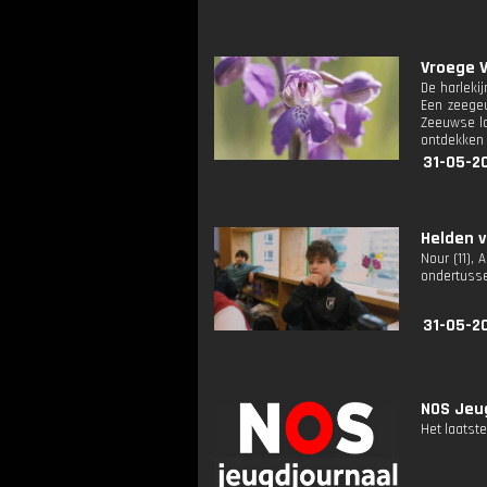
Vroege V
De harleki
Een zeegeu
Zeeuwse la
ontdekken 
31-05-2
Helden v
Nour (11),
ondertussen
31-05-2
NOS Jeug
Het laatste