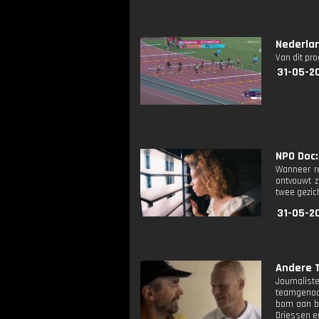
Nederla
Van dit pr
31-05-2
NPO Doc: 
Wanneer re
ontvouwt z
twee gezic
31-05-2
Andere T
Journalist
teamgenoot
bom aan bo
Driessen e