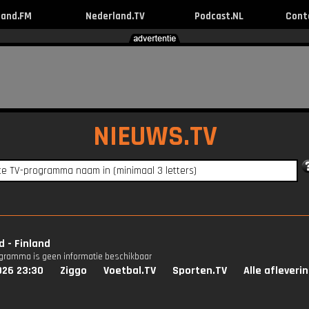
land.FM
Nederland.TV
Podcast.NL
Cont
NIEUWS.TV
d - Finland
ogramma is geen informatie beschikbaar
026 23:30
Ziggo
Voetbal.TV
Sporten.TV
Alle afleveri