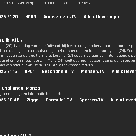
ssan & Hassen werpen een andere blik op het nieuws.
26 21:20
NPO3
Amusement.TV
Alle afleveringen
 Lijk: Afl. 7
ief (26) is de dag van haar 'uitvaart bij leven' aangebroken. Haar dierbaren spr
t Tim aan bij het carnavalsontbijt met de vrienden en familie van Tycho (24). Voo
om houden ze de traditie in ere. Loraine (27) doet mee aan een internationale po
traind om weer topfit te zijn. Marit (24) voelt dat haar laatste fase is aangebr
ns van haar bucketlist te vervullen: gehaktbrood maken.
26 21:15
NPO1
Gezondheid.TV
Mensen.TV
Alle afleve
d Challenge: Monza
ogramma is geen informatie beschikbaar
026 20:45
Ziggo
Formule1.TV
Sporten.TV
Alle afleve
derland: Afl. 2