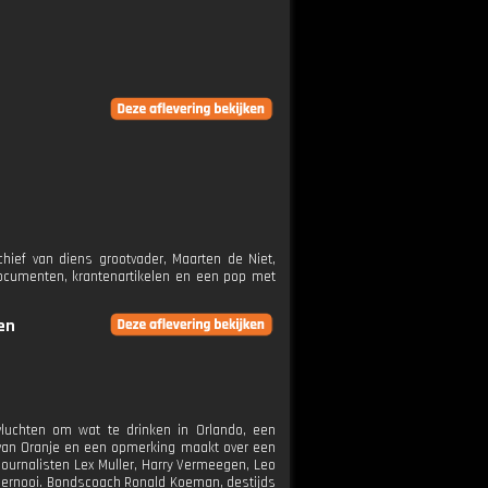
ief van diens grootvader, Maarten de Niet,
 documenten, krantenartikelen en een pop met
en
vluchten om wat te drinken in Orlando, een
g van Oranje en een opmerking maakt over een
ournalisten Lex Muller, Harry Vermeegen, Leo
toernooi. Bondscoach Ronald Koeman, destijds