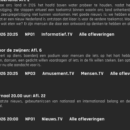
oe ons land in 2126 het hoofd boven water probeer te houden, nadat 
stijging. We stappen virtueel een toekomst binnen waarin ons land onherkenb
 zeespiegelstijging niet kunnen voorkomen. Het goede nieuws is: we hebben
dat er een nieuw Nederland is ontstaan dat klaar is voor de verdere toekomst. 
 wat eten we? Er zijn mensen die daar een antwoord op denken te hebben en al
026 20:25
NPO1
Informatief.TV
Alle afleveringen
oor de zwijnen: Afl. 6
ert op diens boerderij een podium voor mensen die iets op het hart hebben
, dansen, een gedicht willen voordragen of iets in de fik willen steken. Een o
r nu alle aandacht voor is.
026 20:25
NPO3
Amusement.TV
Mensen.TV
Alle afle
naal 20.00 uur: Afl. 22
aatste nieuws, gebeurtenissen van nationaal en internationaal belang en d
l.
026 20:00
NPO1
Nieuws.TV
Alle afleveringen