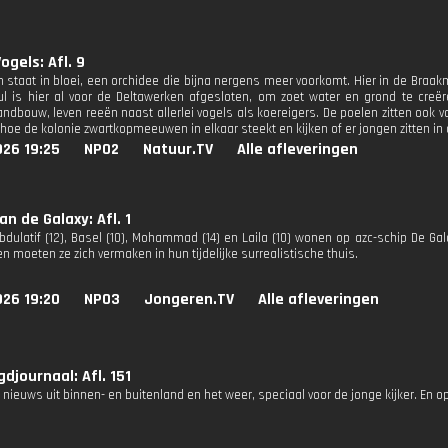
ogels: Afl. 9
jn staat in bloei, een orchidee die bijna nergens meer voorkomt. Hier in de Braa
l is hier al voor de Deltawerken afgesloten, om zoet water en grond te creër
ndbouw, leven reeën naast allerlei vogels als koereigers. De poelen zitten ook
hoe de kolonie zwartkopmeeuwen in elkaar steekt en kijken of er jongen zitten in 
026 19:25
NPO2
Natuur.TV
Alle afleveringen
an de Galaxy: Afl. 1
 Abdulatif (12), Basel (10), Mohammad (14) en Laila (10) wonen op azc-schip De 
 moeten ze zich vermaken in hun tijdelijke surrealistische thuis.
026 19:20
NPO3
Jongeren.TV
Alle afleveringen
djournaal: Afl. 151
 nieuws uit binnen- en buitenland en het weer, speciaal voor de jonge kijker. En o