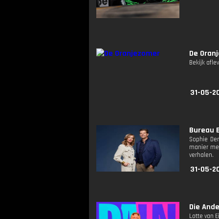
De Oran
Bekijk afle
31-05-2
Bureau B
Sophie De
manier mee
verhalen.
31-05-2
Die Ande
Lotte van E