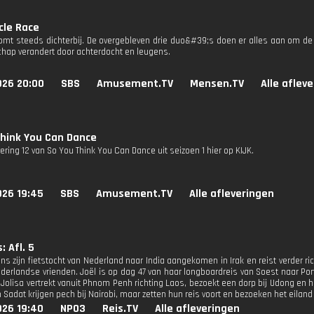
cle Race
komt steeds dichterbij. De overgebleven drie duo&#39;s doen er alles aan om de 
chap verandert door achterdocht en leugens.
026 20:00
SBS
Amusement.TV
Mensen.TV
Alle aflev
Think You Can Dance
vering 12 van So You Think You Can Dance uit seizoen 1 hier op KIJK.
026 19:45
SBS
Amusement.TV
Alle afleveringen
: Afl. 5
ens zijn fietstocht van Nederland naar India aangekomen in Irak en reist verder ri
ederlandse vrienden. Joël is op dag 47 van haar longboardreis van Soest naar Po
 Jolisa vertrekt vanuit Phnom Penh richting Laos, bezoekt een dorp bij Udong en 
 Sadat krijgen pech bij Nairobi, maar zetten hun reis voort en bezoeken het eila
026 19:40
NPO3
Reis.TV
Alle afleveringen