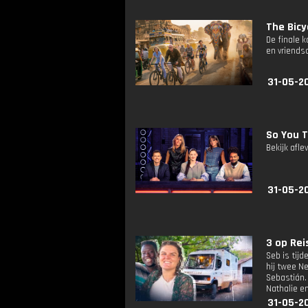
The Bicy
De finale 
en vriends
31-05-2
So You 
Bekijk afle
31-05-2
3 op Reis
Seb is tijd
hij twee N
Sebastián.
Nathalie en
31-05-2