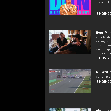
lossen. Ha
31-05-20
Over Mijn
Voor Madel
Venray slui
juist daar
keihard ge
nog één we
31-05-20
GT Worl
Van dit pr
31-05-2
Nieuw Ne