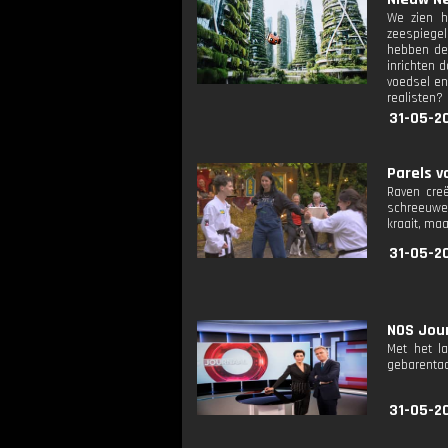
We zien h
zeespiegel
hebben de
inrichten 
voedsel en
realisten?
31-05-2
Parels v
Raven creë
schreeuwen
kraait, maa
31-05-2
NOS Jour
Met het l
gebarentaa
31-05-2