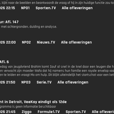
 kijkt naar de beelden en beantwoordt de vraag of hij in zijn huidige functie zou 
26 22:15
NPO1
Sporten.TV
Alle afleveringen
r: Afl. 147
 met achtergronden, duiding en analyse.
026 22:00
NPO2
Nieuws.TV
Alle afleveringen
Afl. 6
wdag van jeugdvriend Brahim komt Souf al snel in de knel door een leugen die hi
n verwacht zijn moeder Wafa dat hij namens hun familie een royale envelop voor 
 te leiden en vraagt Mo om hulp. Dit blijkt uiteindelijk het startschot voor een ke
026 21:50
NPO3
Serie.TV
Alle afleveringen
nt in Detroit, VeeKay eindigt als 12de
ogramma is geen informatie beschikbaar
026 21:45
Ziggo
Formule1.TV
Sporten.TV
Alle aflever