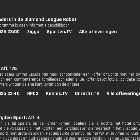
nders in de Diamond League Rabat
ogramma is geen informatie beschikbaar
026 23:00
Ziggo
Sporten.TV
Alle afleveringen
Afl. 176
gisseur Emma Lesuis van haar schoonvader een koffer ontvangt met het arch
ich een confronterende familiegeschiedenis. De koffer bevat foto’s, politieke
hten: wit aan de ene kant, zwart aan de andere.
026 22:40
NPO3
Kennis.TV
Onrecht.TV
Alle aflevering
ijden Sport: Afl. 4
en die bij spelers op de kamer komen, spelers die 's nachts het hotel ont
 die valsspeelt bij het kaarten, een verslaggever die meereist in het vliegtui
ord, met grote gevolgen. Het gebeurde allemaal op het WK 94 in Amerika. Oud-j
n Hugo Borst en oud-spelers Ronald de Boer en Stan Valckx kijken terug op het 