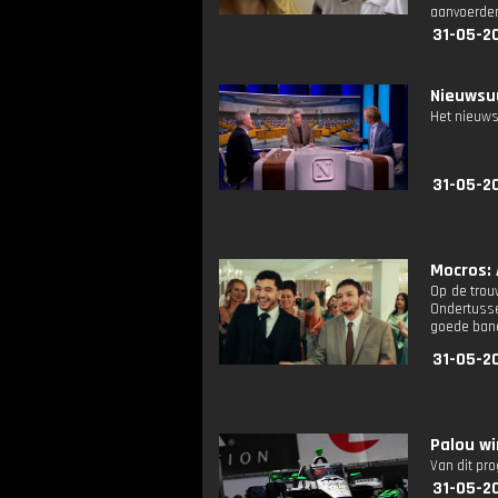
aanvoerder,
31-05-20
Nieuwsuu
Het nieuws
31-05-2
Mocros: 
Op de trou
Ondertusse
goede banen
31-05-2
Palou wi
Van dit pr
31-05-2