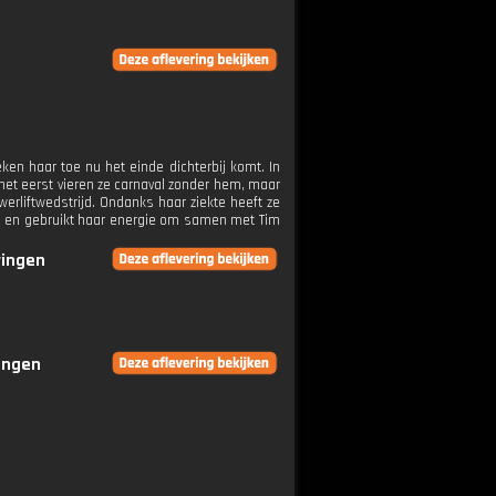
eken haar toe nu het einde dichterbij komt. In
r het eerst vieren ze carnaval zonder hem, maar
werliftwedstrijd. Ondanks haar ziekte heeft ze
oken en gebruikt haar energie om samen met Tim
ringen
ringen