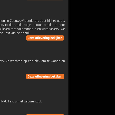
kman, in Zeeuws-Vlaanderen, doet hij het goed.
en. In dit stukje ruige natuur, omklemd door
 vol leven met salamanders en waterkevers. We
de kast van de bosuil.
Galaxy. Ze wachten op een plek om te wonen en
p NPO 1 extra met gebarentaal.