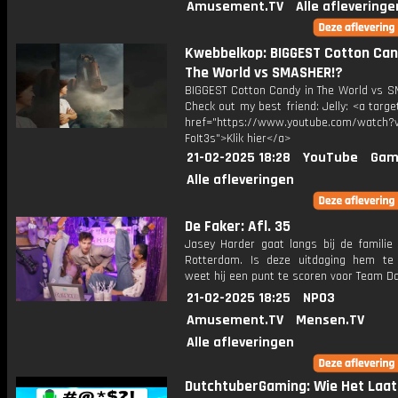
Amusement.TV
Alle afleveringe
Kwebbelkop: BIGGEST Cotton Can
The World vs SMASHER!?
BIGGEST Cotton Candy in The World vs 
Check out my best friend: Jelly: <a targe
href="https://www.youtube.com/watch?v
FoIt3s">Klik hier</a>
21-02-2025 18:28
YouTube
Gam
Alle afleveringen
De Faker: Afl. 35
Jasey Harder gaat langs bij de familie 
Rotterdam. Is deze uitdaging hem te
weet hij een punt te scoren voor Team D
21-02-2025 18:25
NPO3
Amusement.TV
Mensen.TV
Alle afleveringen
DutchtuberGaming: Wie Het Laat