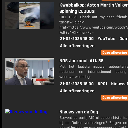
Kwebbelkop: Aston Martin Valkyr
Spinning CLOUDS!
TITLE HERE Check out my best friend: 
target="_blank"
href="https://www.youtube.com/watch?v
FoIt3s">Klik hier</a>
21-02-2025 18:00
YouTube
Gam
Alle afleveringen
NOS Journaal: Afl. 38
Met het laatste nieuws, gebeurteni
nationaal en internationaal bela
weersverwachting.
21-02-2025 18:00
NPO1
Nieuws.
Alle afleveringen
Nieuws van de Dag
Stevent de partij AfD af op een historisc
bij de Duitse verkiezingen? Zorgen om