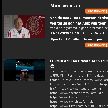
Alle afleveringen
Van de Beek: 'Veel mensen denk
wel terug aan het Ajax van toen.'
Van dit programma is geen informatie be
21-02-2025 17:45
Ziggo
Voetba
Sporten.TV
Alle afleveringen
FORMULA 1: The Drivers Arrived I
😎
The drivers arrived in some incredibl
#F175LIVE. For more F1® videos, 
target="_blank" href="https://www.For
Follow">Klik hier</a> F1®: <a target
href="https://www.instagram.com/F1
https://www.facebook.com/Formula1/
https://www.twitter.com/F1
https://www.twitch.tv/formula1
https://www.tiktok.com/@f1 #F1">Klik hi