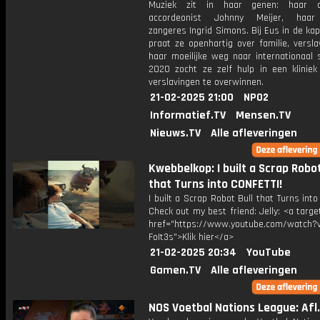
Muziek zit in haar genen: haar
accordeonist Johnny Meijer, haa
zangeres Ingrid Simons. Bij Eus in de ka
praat ze openhartig over familie, versl
haar moeilijke weg naar internationaal 
2020 zocht ze zelf hulp in een klinie
verslavingen te overwinnen.
21-02-2025 21:00
NPO2
Informatief.TV
Mensen.TV
Nieuws.TV
Alle afleveringen
Kwebbelkop: I built a Scrap Robot
that Turns into CONFETTI!
I built a Scrap Robot Bull that Turns into
Check out my best friend: Jelly: <a targe
href="https://www.youtube.com/watch?v
FoIt3s">Klik hier</a>
21-02-2025 20:34
YouTube
Gamen.TV
Alle afleveringen
NOS Voetbal Nations League: Afl.