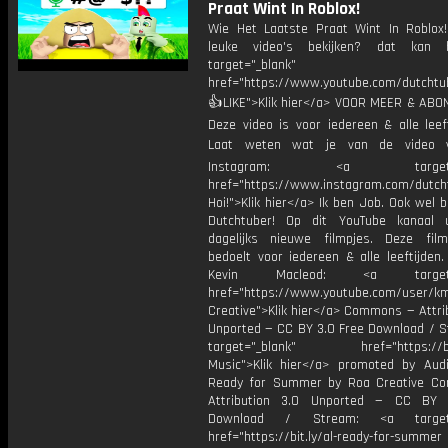
Praat Wint In Roblox!
Wie Het Laatste Praat Wint In Roblo
leuke video's bekijken? dat kan h
target="_blank"
href="https://www.youtube.com/dutcht
👍LIKE">Klik hier</a> VOOR MEER & ABO
Deze video is voor iedereen & alle leef
Laat weten wat je van de video v
Instagram: <a target="_
href="https://www.instagram.com/dutch
Hoi!">Klik hier</a> Ik ben Job. Ook wel 
Dutchtuber! Op dit YouTube kanaal 
dagelijks nieuwe filmpjes. Deze film
bedoelt voor iedereen & alle leeftijden
Kevin Macleod: <a target="
href="https://www.youtube.com/user/k
Creative">Klik hier</a> Commons — Attri
Unported — CC BY 3.0 Free Download / S
target="_blank" href="https://bit.
Music">Klik hier</a> promoted by Audi
Ready for Summer by Roa Creative C
Attribution 3.0 Unported — CC BY 
Download / Stream: <a target="
href="https://bit.ly/al-ready-for-summer