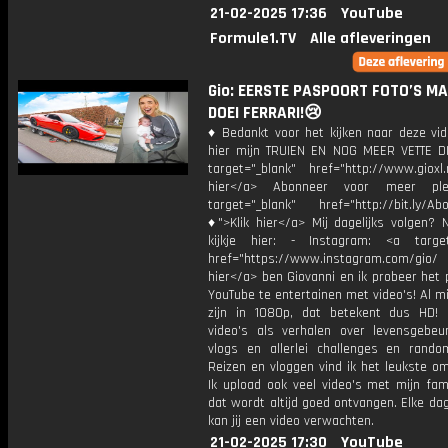
21-02-2025 17:36
YouTube
Formule1.TV
Alle afleveringen
Gio: EERSTE PASPOORT FOTO’S M
DOEI FERRARI!😢
♦ Bedankt voor het kijken naar deze vid
hier mijn TRUIEN EN NOG MEER VETTE D
target="_blank" href="http://www.gioxl.
hier</a> Abonneer voor meer ple
target="_blank" href="http://bit.ly/Ab
♦">Klik hier</a> Mij dagelijks volgen?
kijkje hier: - Instagram: <a target
href="https://www.instagram.com/gio/
hier</a> ben Giovanni en ik probeer het 
YouTube te entertainen met video's! Al mi
zijn in 1080p, dat betekent dus HD! 
video's als verhalen over levensgebeur
vlogs en allerlei challenges en rando
Reizen en vloggen vind ik het leukste o
Ik upload ook veel video's met mijn fam
dat wordt altijd goed ontvangen. Elke da
kan jij een video verwachten.
21-02-2025 17:30
YouTube