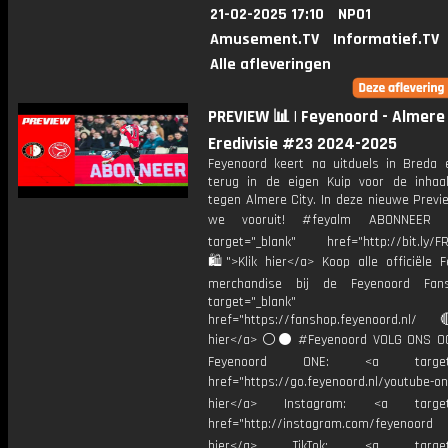
21-02-2025 17:10
NPO1
Amusement.TV
Informatief.TV
Alle afleveringen
PREVIEW 📊 | Feyenoord - Almere 
Eredivisie #23 2024-2025
Feyenoord keert na uitduels in Breda 
terug in de eigen Kuip voor de inhaal
tegen Almere City. In deze nieuwe Previ
we vooruit! #feyalm ABONNEE
target="_blank" href="http://bit.ly/F
🛍">Klik hier</a> Koop alle officiële F
merchandise bij de Feyenoord Fan
target="_blank"
href="https://fanshop.feyenoord.nl/
hier</a> ⚪️⚫ #Feyenoord VOLG ONS OO
Feyenoord ONE: <a target="
href="https://go.feyenoord.nl/youtube-on
hier</a> Instagram: <a target=
href="http://instagram.com/feyenoord
hier</a> TikTok: <a target="