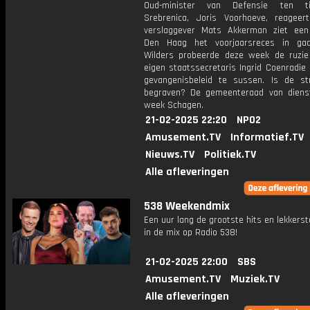
Oud-minister van Defensie ten t
Srebrenica, Joris Voorhoeve, reageert.
verslaggever Mats Akkerman ziet een
Den Haag het voorjaarsreces in gaa
Wilders probeerde deze week de ruzie
eigen staatssecretaris Ingrid Coenradie
gevangenisbeleid te sussen. Is de stri
begraven? De gemeenteraad van diens
week Schagen.
21-02-2025 22:20
NPO2
Amusement.TV
Informatief.TV
Nieuws.TV
Politiek.TV
Alle afleveringen
538 Weekendmix
Een uur lang de grootste hits en lekkerst
in de mix op Radio 538!
21-02-2025 22:00
SBS
Amusement.TV
Muziek.TV
Alle afleveringen