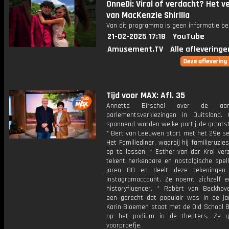
OnneDi: Viral of verdacht? Het v
van MacKenzie Shirilla
Van dit programma is geen informatie be
21-02-2025 17:18
YouTube
Amusement.TV
Alle afleveringe
Tijd voor MAX: Afl. 35
Annette Birschel over de aan
parlementsverkiezingen in Duitsland.
spannend worden welke partij de groots
* Bert van Leeuwen start met het 29e se
Het Familiediner, waarbij hij familieruzie
op te lossen. * Esther van der Krol ver
tekent herkenbare en nostalgische spell
jaren 80 en deelt deze tekeningen
Instagramaccount. Ze noemt zichzelf 
historyfluencer. * Robèrt van Beckho
een gerecht dat populair was in de ja
Karin Bloemen staat met de Old School 
op het podium in de theaters. Ze g
voorproefje.