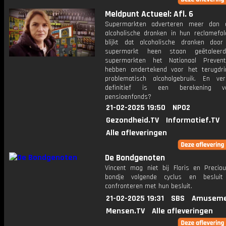
Meldpunt Actueel: Afl. 6
Supermarkten adverteren meer dan o
alcoholische dranken in hun reclamefol
blijkt dat alcoholische dranken doo
supermarkt heen staan geëtaleerd,
supermarkten het Nationaal Prevent
hebben ondertekend voor het terugdr
problematisch alcoholgebruik. En ve
definitief is een berekening 
pensioenfonds?
21-02-2025 19:50
NPO2
Gezondheid.TV
Informatief.TV
Alle afleveringen
De Bondgenoten
Vincent mag niet bij Floris en Precio
bondje volgende cyclus en beslui
confronteren met hun besluit.
21-02-2025 19:31
SBS
Amuseme
Mensen.TV
Alle afleveringen