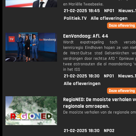
en Mariëlle Tweebeeke.
21-02-2025 18:45
NPO1
Nieuws.
Politiek.TV
Alle afleveringen
EenVandaag: Afl. 44
Wordt expatregeling toch verso
kennisregio Eindhoven hopen ze van niet
de West-Duitse stad Gelsenkirchen wo
verdrongen door rechtse AfD * Opnieuw
twee astronauten die al maandenlang 'va
in het ISS
21-02-2025 18:30
NPO1
Nieuws.
Alle afleveringen
RegioNED: De mooiste verhalen v
regionale omroepen.
De mooiste verhalen van de regionale om
21-02-2025 18:30
NPO2