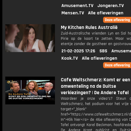
Amusement.TV
Jongeren.TV
Mensen.TV
Alle afleveringen
My Kitchen Rules Australië
Zuid-Australische vrienden Lyn en Sal h
Pirie op de kaart te zetten. Maar w
etentje zonder de gastheer en gastvrou
21-02-2025 17:26
SBS
Amuseme
Kook.TV
Alle afleveringen
Cafe Weltschmerz: Komt er een
omwenteling na de Duitse
verkiezingen? | De Andere Tafel
Waardeer je onze video's? Steun 
Weltschmerz, het podium voor het vrije 
target="_blank"
href="https://www.cafeweltschmerz.nl/
In">Klik hier</a> de 46e aflevering van
Tafel ontvangt Karel Beckman, hoofdreda
De Andere Krant publicist en Duitsl