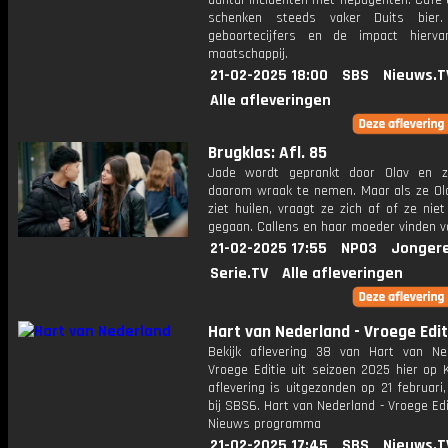
aantal incidenten met nepagenten. Café-
schenken steeds vaker Duits bier.
geboortecijfers en de impact hierv
maatschappij.
21-02-2025 18:00
SBS
Nieuws.T
Alle afleveringen
Brugklas: Afl. 85
Jade wordt geprankt door Olav en z
daarom wraak te nemen. Maar als ze Ol
ziet huilen, vraagt ze zich af of ze niet
gegaan. Callens en haar moeder vinden v
21-02-2025 17:55
NPO3
Jonger
Serie.TV
Alle afleveringen
Hart van Nederland - Vroege Edit
Bekijk aflevering 38 van Hart van Ne
Vroege Editie uit seizoen 2025 hier op 
aflevering is uitgezonden op 21 februari,
bij SBS6. Hart van Nederland - Vroege Edi
Nieuws programma
21-02-2025 17:45
SBS
Nieuws.T