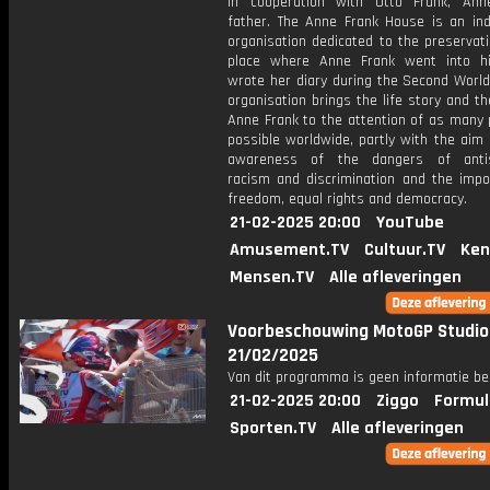
in cooperation with Otto Frank, Ann
father. The Anne Frank House is an in
organisation dedicated to the preservat
place where Anne Frank went into h
wrote her diary during the Second World
organisation brings the life story and t
Anne Frank to the attention of as many 
possible worldwide, partly with the aim 
awareness of the dangers of antis
racism and discrimination and the impo
freedom, equal rights and democracy.
21-02-2025 20:00
YouTube
Amusement.TV
Cultuur.TV
Ken
Mensen.TV
Alle afleveringen
Voorbeschouwing MotoGP Studio
21/02/2025
Van dit programma is geen informatie be
21-02-2025 20:00
Ziggo
Formul
Sporten.TV
Alle afleveringen