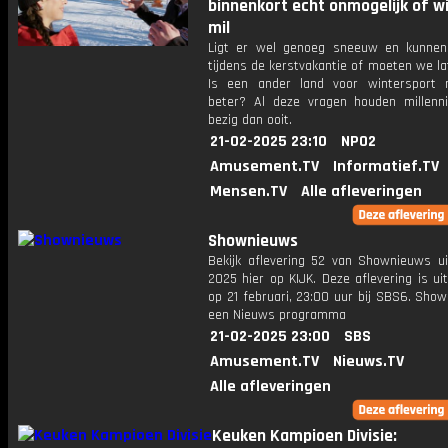
binnenkort echt onmogelijk of w
mil
Ligt er wel genoeg sneeuw en kunne
tijdens de kerstvakantie of moeten we l
Is een ander land voor wintersport 
beter? Al deze vragen houden millenn
bezig dan ooit.
21-02-2025 23:10
NPO2
Amusement.TV
Informatief.TV
Mensen.TV
Alle afleveringen
Shownieuws
Bekijk aflevering 52 van Shownieuws ui
2025 hier op KIJK. Deze aflevering is u
op 21 februari, 23:00 uur bij SBS6. Sho
een Nieuws programma
21-02-2025 23:00
SBS
Amusement.TV
Nieuws.TV
Alle afleveringen
Keuken Kampioen Divisie: