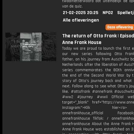
twaalfletterwoord dat uiteindelijk de op
van de quiz.
21-02-2025 20:25
NPO2
Spellet
Alle afleveringen
The return of Otto Frank | Episod
Anne Frank House
Today we are proud to launch the first 
our new series following Otto Fran
father, on his journey from Auschwitz b
Netherlands after the liberation of Ausch
series commemorates the 80th anniv
the end of the Second World War by te
story of Otto's journey back and what
next. Follow along to see what Otto's j
like. #ottofrank #annefrank #auschwit
#ww2 #journey #wwii Official web
target="_blank" href="https://www.anne
Instagram:">Klik hier
annefrankhouse_official Face
annefrankhouse TikTok: / annefrankh
annefrankhouse About the Anne Frank 
Anne Frank House was established on 3