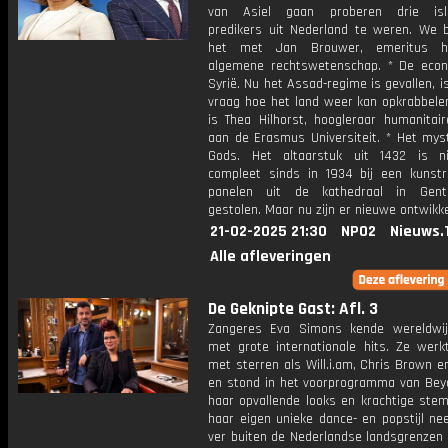
van Asiel gaan proberen drie isla
predikers uit Nederland te weren. We 
het met Jan Brouwer, emeritus ho
algemene rechtswetenschap. * De eco
Syrië. Nu het Assad-regime is gevallen, i
vraag hoe het land weer kan opkrabbelen
is Thea Hilhorst, hoogleraar humanitair
aan de Erasmus Universiteit. * Het mys
Gods. Het altaarstuk uit 1432 is n
compleet sinds in 1934 bij een kunst
panelen uit de kathedraal in Gen
gestolen. Maar nu zijn er nieuwe ontwikke
21-02-2025 21:30
NPO2
Nieuws.
Alle afleveringen
De Geknipte Gast: Afl. 3
Zangeres Eva Simons kende wereldwi
met grote internationale hits. Ze wer
met sterren als Will.i.am, Chris Brown e
en stond in het voorprogramma van Bey
haar opvallende looks en krachtige stem
haar eigen unieke dance- en popstijl nee
ver buiten de Nederlandse landsgrenzen 