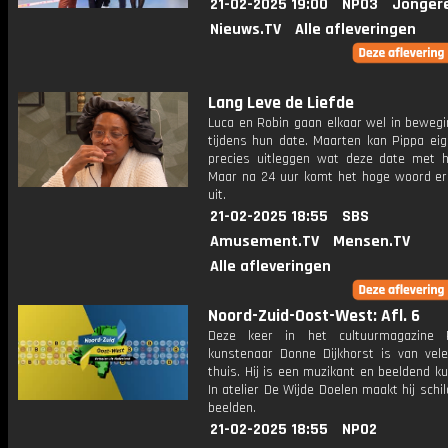
21-02-2025 19:00
NPO3
Jonger
Nieuws.TV
Alle afleveringen
Lang Leve de Liefde
Luca en Robin gaan elkaar wel in bewegi
tijdens hun date. Maarten kan Pippa eige
precies uitleggen wat deze date met 
Maar na 24 uur komt het hoge woord er
uit.
21-02-2025 18:55
SBS
Amusement.TV
Mensen.TV
Alle afleveringen
Noord-Zuid-Oost-West: Afl. 6
Deze keer in het cultuurmagazine 
kunstenaar Donne Dijkhorst is van vel
thuis. Hij is een muzikant en beeldend k
In atelier De Wijde Doelen maakt hij schil
beelden.
21-02-2025 18:55
NPO2