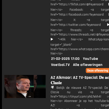
href="https://TikTok.com/@Feyenoord
hier</a> Facebook: <a target="
href="http://facebook.com/feyenoord
hier</a> X: <a target="_
href="http://twitter.com/feyenoord
hier</a> Threads: <a target="
href="https://www.threads.net/@feyeno
▶️">Klik hier</a> WhatsApp-kan
target="_blank"
href="https://www.whatsapp.com/chann
hier</a>
21-02-2025 17:00
YouTube
Voetbal.TV
Alle afleveringen
AZ Alkmaar: AZ TV-Special: 𝐃𝐞 𝐚𝐜𝐡
𝐂𝐥𝐚𝐬𝐢𝐞
🎥 Bekijk de nieuwe AZ TV-special: De
Clasie nu via <a target="_
href="https://tinyurl.com/yh67ekh4
hier</a> Abonneer je op het YouTube-k
AZ! <a target="_b