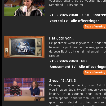
Voorbeschouwing op de Voetbal Natio
Nederland - Duitsland (v).
21-02-2025 20:30
NPO1
Sporten
Voetbal.TV
Alle afleveringen
Het Jaar van...
De postcode werd ingevoerd in Nederla
beleven de punkperiode opnieuw, geniet
de Love Boat op tv en zijn allemaal in 
Grease!
21-02-2025 20:28
SBS
Amusement.TV
Alle afleveringe
2 voor 12: Afl. 3
Kennisquiz onder leiding van Astri
waarin twee duo's twaalf vragen voorg
krijgen. De quizvragen gaan over 
uiteenlopende onderwerpen en de an
geven een sleutel tot het vormen