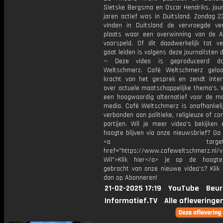
Sietske Bergsma en Oscar Hendriks, jour
jaren actief was in Duitsland. Zondag 2
vinden in Duitsland de vervroegde ver
plaats waar een overwinning van de 
voorspeld. Of dit daadwerkelijk tot ve
gaat leiden is volgens deze journalisten d
-- Deze video is geproduceerd d
Weltschmerz. Café Weltschmerz gelo
kracht van het gesprek en zendt inter
over actuele maatschappelijke thema's. 
een hoogwaardig alternatief voor de m
media. Café Weltschmerz is onafhankelij
verbonden aan politieke, religieuze of c
partijen. Wil je meer video's bekijken
hoogte blijven via onze nieuwsbrief? Ga
<a target="_bl
href="https://www.cafeweltschmerz.nl/v
Wil">Klik hier</a> je op de hoogt
gebracht van onze nieuwe video's? Klik 
dan op Abonneren!
21-02-2025 17:19
YouTube
Beur
Informatief.TV
Alle afleveringe