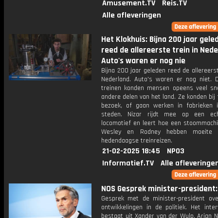
Amusement.TV
Reis.TV
Alle afleveringen
Het Klokhuis: Bijna 200 jaar gele
reed de allereerste trein in Nede
Auto's waren er nog nie
Bijna 200 jaar geleden reed de allereerst
Nederland. Auto's waren er nog niet. D
treinen konden mensen opeens veel sne
andere delen van het land. Ze konden bij 
bezoek, of gaan werken in fabrieken 
steden. Nizar rijdt mee op een ec
locomotief en leert hoe een stoommachi
Wesley en Rodney hebben moeite
hedendaagse treinreizen.
21-02-2025 18:45
NPO3
Informatief.TV
Alle afleveringe
NOS Gesprek minister-president: 
Gesprek met de minister-president ove
ontwikkelingen in de politiek. Het inte
bestaat uit Xander van der Wulp, Arjan 