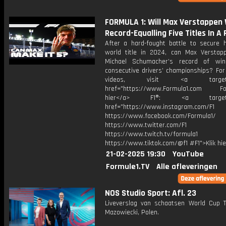
FORMULA 1: Will Max Verstappen 
Record-Equalling Five Titles In A
After a hard-fought battle to secure h
world title in 2024, can Max Verstap
Michael Schumacher’s record of win
consecutive drivers’ championships? For
videos, visit <a target="_
href="https://www.Formula1.com Fol
hier</a> F1®: <a target="_
href="https://www.instagram.com/F1
https://www.facebook.com/Formula1/
https://www.twitter.com/F1
https://www.twitch.tv/formula1
https://www.tiktok.com/@f1 #F1">Klik hi
21-02-2025 19:30
YouTube
Formule1.TV
Alle afleveringen
NOS Studio Sport: Afl. 23
Liveverslag van schaatsen World Cup
Mazowiecki, Polen.