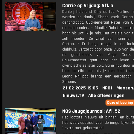
Carrie op Vrijdag: Afl. 5
Dankzij hulphond Cilly durfde Marlies 
worden en dankzij Shane voelt Corina 
gehandicapt. Oud-generaal Peter van U
de hulphonden. * Maaike Ouboter ontr
haar hit Dat ik je mis. Het meisje van 
zelf moeder. Ze zingt een nummer 
Corton. * Er hangt magie in de luc
clubhuis, verzorgt door onze Club van d
de goochelaars van Magic Care.
Bouwmeester gaat door het leven a
olympische zeilster ooit. Ga je nog door al
hebt bereikt, ook als je een kind thui
Leona Philippo brengt een eerbetoon
Simone.
21-02-2025 19:05
NPO1
Mensen
Nieuws.TV
Alle afleveringen
NOS Jeugdjournaal: Afl. 52
Het laatste nieuws uit binnen- en buit
het weer, speciaal voor de jonge kijker.
1 extra met gebarentaal.