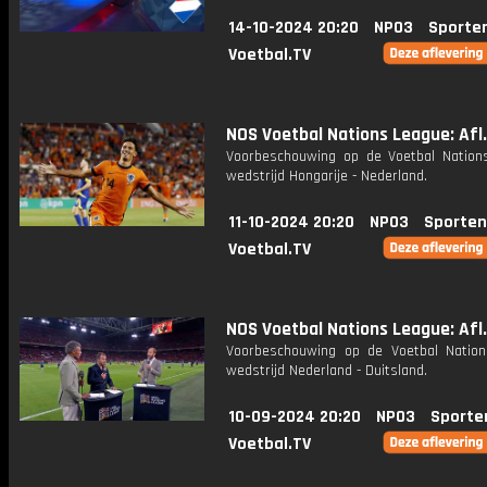
14-10-2024 20:20
NPO3
Sporte
Voetbal.TV
NOS Voetbal Nations League: Afl.
Voorbeschouwing op de Voetbal Nation
wedstrijd Hongarije - Nederland.
11-10-2024 20:20
NPO3
Sporten
Voetbal.TV
NOS Voetbal Nations League: Afl.
Voorbeschouwing op de Voetbal Natio
wedstrijd Nederland - Duitsland.
10-09-2024 20:20
NPO3
Sporte
Voetbal.TV