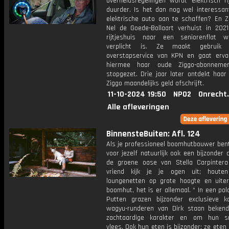
overheidsregelingen wordt elektrisch ri
duurder. Is het dan nog wel interessa
elektrische auto aan te schaffen? En Zi
Nel de Goede-Bollaart verhuist in 202
rijtjeshuis naar een seniorenflat 
verplicht is. Ze maakt gebruik
overstapservice van KPN en gaat erva
hiermee haar oude Ziggo-abonneme
stopgezet. Drie jaar later ontdekt haar
Ziggo maandelijks geld afschrijft.
11-10-2024 19:50
NPO2
Onrecht
Alle afleveringen
BinnensteBuiten: Afl. 124
Als je professioneel boomhutbouwer bent
voor jezelf natuurlijk ook een bijzonder 
de groene oase van Stella Carpinter
vriend kijk je je ogen uit; houten
loungenetten op grote hoogte en uite
boomhut, het is er allemaal. * In een pold
Putten grazen bijzonder exclusieve k
wagyu-runderen van Dirk staan beke
zachtaardige karakter en om hun sm
vlees. Ook hun eten is bijzonder: ze eten