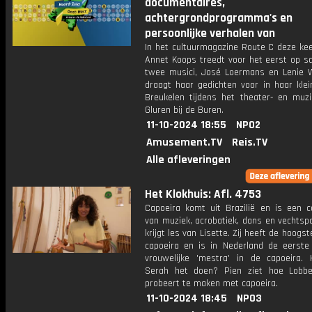
documentaires,
achtergrondprogramma's en
persoonlijke verhalen van
In het cultuurmagazine Route C deze kee
Annet Koops treedt voor het eerst op 
twee musici, José Loermans en Lenie W
draagt haar gedichten voor in haar klei
Breukelen tijdens het theater- en muzie
Gluren bij de Buren.
11-10-2024 18:55
NPO2
Amusement.TV
Reis.TV
Alle afleveringen
Het Klokhuis: Afl. 4753
Capoeira komt uit Brazilië en is een c
van muziek, acrobatiek, dans en vechtsp
krijgt les van Lisette. Zij heeft de hoogst
capoeira en is in Nederland de eerste
vrouwelijke 'mestra' in de capoeira.
Serah het doen? Pien ziet hoe Lobbe
probeert te maken met capoeira.
11-10-2024 18:45
NPO3