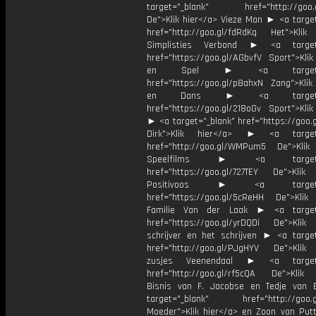
target="_blank" href="http://goo.g
De">Klik hier</a> Vieze Man ► <a target
href="http://goo.gl/fdRdKq Het">Klik
Simplisties Verbond ► <a target=
href="https://goo.gl/AGbvfV Sport">Klik
en Spel ► <a target="_
href="https://goo.gl/p8ahxN Zang">Klik
en Dans ► <a target="_
href="https://goo.gl/218oGv Sport">Klik
► <a target="_blank" href="https://goo.
Dirk">Klik hier</a> ► <a target=
href="http://goo.gl/WMPum5 De">Klik
Speelfilms ► <a target="_
href="https://goo.gl/727TEY De">Klik
Positivoos ► <a target="_
href="https://goo.gl/5cReHH De">Klik
Familie Van der Laak ► <a target=
href="https://goo.gl/yrDQDi De">Klik
schrijver en het schrijven ► <a target
href="http://goo.gl/PJgHYV De">Klik
zusjes Veenendaal ► <a target=
href="http://goo.gl/rf5cQA De">Klik
Bisnis van F. Jacobse en Tedje van
target="_blank" href="http://goo.g
Moeder">Klik hier</a> en Zoon van Pu