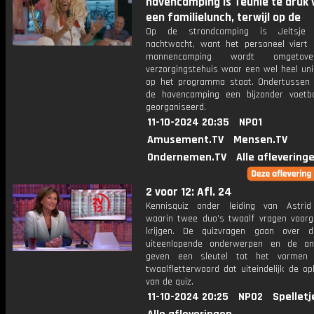
havencamping is Teunie te druk 
een familielunch, terwijl op de
Op de strandcamping is Jeltsje
nachtwacht, want het personeel viert 
mannencamping wordt omgetov
verzorgingstehuis waar een wel heel uni
op het programma staat. Ondertussen
de havencamping een bijzonder voetba
georganiseerd.
11-10-2024 20:35
NPO1
Amusement.TV
Mensen.TV
Ondernemen.TV
Alle aflevering
2 voor 12: Afl. 24
Kennisquiz onder leiding van Astri
waarin twee duo's twaalf vragen voorg
krijgen. De quizvragen gaan over 
uiteenlopende onderwerpen en de an
geven een sleutel tot het vormen
twaalfletterwoord dat uiteindelijk de op
van de quiz.
11-10-2024 20:25
NPO2
Spelletj