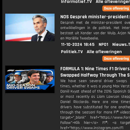
Informatief.TV
Alle afleveringe
NOS Gesprek minister-president: 
Gesprek met de minister-president ove
ontwikkelingen in de politiek. Het inte
bestaat uit Xander van der Wulp, Arjan 
en Mariëlle Tweebeeke.
11-10-2024 18:45
NPO1
Nieuws.
Politiek.TV
Alle afleveringen
FORMULA 1: Nine Times F1 Driver
Swapped Halfway Through The S
We have seen several driver swaps 
times, whether it was a young Max Verst
Daniil Kvyat ahead of the 2016 Spanish G
or most recently as Liam Lawson stepp
Daniel Ricciardo. Here are nine time
drivers have substituted for one anothe
through the season! For more F1® videos
target="_blank" href="https://www.For
Follow">Klik hier</a> F1®: <a target
href="https://www.instagram.com/F1