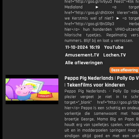
href="http://goo.gl/Iv9yu0 Feest">Klik h
Medialand ► <a target="_
href="http://goo.gl/dhGXXH Vieren">Klik
we Kerstmis wel of niet? ► <a target
href="http://goo.gl/BnSRp3 Herbele
hier</a> hun honderden VPRO-uitzen
hilarische typetjes. Regelmatig ver
nummers. Blijf bij en laat u verrassen.
11-10-2024 16:19
YouTube
Amusement.TV
Lachen.TV
Alle afleveringen
Peppa Pig Nederlands | Polly Op 
| Tekenfilms voor kinderen
Peppa Pig Nederlands - Polly Op Vaka
plezier vergeet je niet in te schr
target="_blank" href="http://goo.gl/SbY
hier</a> Peppa is een schattig en ondeu
varkentje die samenwoont met haar 
broertje George, Mama Big en Papa B
houdt erg van spelletjes spelen, verkled
uit en in modderpoelen springen! Haar 
eindigen altijd goed en met een vroli