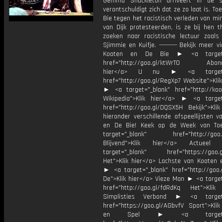
Gemma Shackleton arriveert in de s
verontschuldigt zich dat ze zo laat is. To
Bie tegen het racistisch verleden van min
van Dijk protesteerden, is ze bij hen t
zoeken naar racistische lectuur zoals
Sjimmie en Kuifje. --------- Bekijk meer v
Kooten en De Bie ► <a target="
href="http://goo.gl/ktWrT0 Abonne
hier</a> U nu ► <a target="
href="http://goo.gl/RegXp7 Website">Kli
► <a target="_blank" href="http://koot
Wikipedia">Klik hier</a> ► <a target
href="http://goo.gl/DQSX5H Bekijk">Klik
hieronder verschillende afspeellijsten 
en De Bie! Keek op de Week van T
target="_blank" href="http://goo.g
Blijvend">Klik hier</a> Actue
target="_blank" href="https://goo.
Het">Klik hier</a> Lachste van Kooten 
► <a target="_blank" href="http://goo.
De">Klik hier</a> Vieze Man ► <a target
href="http://goo.gl/fdRdKq Het">Klik
Simplisties Verbond ► <a target=
href="https://goo.gl/AGbvfV Sport">Klik
en Spel ► <a target="_