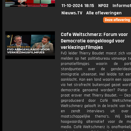
11-10-2024 18:15
NPO2
Informat
Nieuws.TV
Alle afleveringen
Cafe Weltschmerz: Forum voor
Democratie aangeklaagd voor
verkiezingsfilmpjes
FvD leider Thierry Baudet moest zich vo
melden op het politiebureau vanwege t
promotiefilmpjes waarin de par
standpunten over de genderideo
immigratie uiteenzet. Hel leidde tot een
aanklacht. Kan een land waarin een oppos
via het strafrecht buitenspel gezet wor
democratie genoemd worden? Pieter 
praat erover met Thierry Baudet. --- Dez
geproduceerd door Café Weltschme
Weltschmerz gelooft in de kracht van he
en zendt interviews uit over 
maatschappelijke thema's. Wij bi
hoogwaardig alternatief voor de ma
media. Café Weltschmerz is onafhankelij