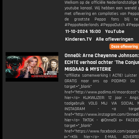
Welkom op de officiële Nederlandstalige
youtube kanaal. Wij hebben een wereld 
met aflevering en compilaties van Peppa
de grootste Peppa fans blij te
#PeppaNederlands #PeppaDutch #Pepp
11-10-2024 16:00
YouTube
Kinderen.TV
Alle afleveringen
OnneDi: Arne Cheyenne Johnson:
ECHTE verhaal achter 'The Conjuri
MISDAAD & MYSTERIE
*affiliate samenwerking | ACTIE! Luiste
GRATIS naar ons op PODIMO! Ga 
target="_blank"
href="http://www.podimo.nl/moordcast">
hier</a> KIJKWIJZER: 12 jaar - Ang
taalgebruik VOLG MIJ VIA SOCIAL
INSTAGRAM - <a target="_
href="http://www.instagram.com/Onned
hier</a> TIKTOK - @OnneDi ▻ FACEB
target="_blank"
href="https://www.facebook.com/pages/O
▻">Klik hier</a> E-MAIL ADVERT