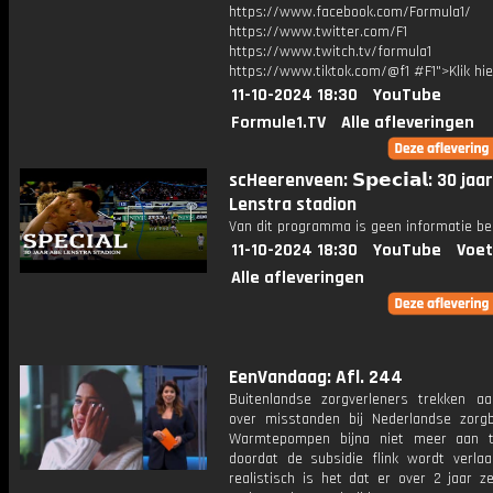
https://www.facebook.com/Formula1/
https://www.twitter.com/F1
https://www.twitch.tv/formula1
https://www.tiktok.com/@f1 #F1">Klik hi
11-10-2024 18:30
YouTube
Formule1.TV
Alle afleveringen
scHeerenveen: 𝗦𝗽𝗲𝗰𝗶𝗮𝗹: 30 jaa
Lenstra stadion
Van dit programma is geen informatie be
11-10-2024 18:30
YouTube
Voet
Alle afleveringen
EenVandaag: Afl. 244
Buitenlandse zorgverleners trekken a
over misstanden bij Nederlandse zorg
Warmtepompen bijna niet meer aan t
doordat de subsidie flink wordt verla
realistisch is het dat er over 2 jaar ze