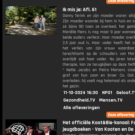
Ik mis je: Afl. 61
Danny Terink en zijn moeder waren alti
Zijn moeder woonde bij hem in huis en o
ze bijna 90 toen ze overleed, het gemis
Mariëlle Flens is nog maar 9 jaar wanne
beide ouders verliest. Haar moeder overli
2,5 jaar oud is. Haar vader heeft het 
het verlies van zijn vrouw waardoo
terechtkomt op de schouders van Mari
overlijdt ook haar vader. Nu jaren late
therapie, kan ze terugkijken op deze heft
* Nellie Jacobs en Petra Martens staa
graf van hun zoon en broer Co. Ook 
overleden, hij voelt nog helemaal als ond
het gezin.
11-10-2024 16:30
NPO1
Geloof.T
Gezondheid.TV
Mensen.TV
Alle afleveringen
Het officiële Koot&Bie-kanaal: F
jeugdboeken - Van Kooten en De 