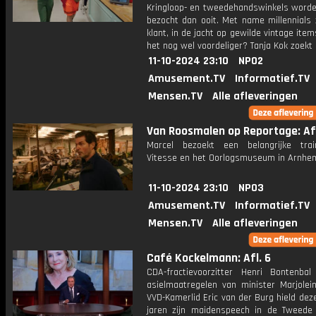
Kringloop- en tweedehandswinkels worde
bezocht dan ooit. Met name millennials 
klant, in de jacht op gewilde vintage item
het nog wel voordeliger? Tanja Kok zoekt h
11-10-2024 23:10
NPO2
Amusement.TV
Informatief.TV
Mensen.TV
Alle afleveringen
Van Roosmalen op Reportage: Afl
Marcel bezoekt een belangrijke tra
Vitesse en het Oorlogsmuseum in Arnhe
11-10-2024 23:10
NPO3
Amusement.TV
Informatief.TV
Mensen.TV
Alle afleveringen
Café Kockelmann: Afl. 6
CDA-fractievoorzitter Henri Bontenba
asielmaatregelen van minister Marjolein
VVD-Kamerlid Eric van der Burg hield de
jaren zijn maidenspeech in de Tweede