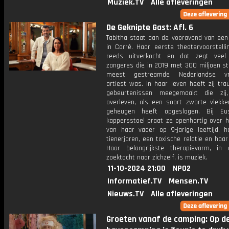
Muziek.TV
Alle afleveringen
De Geknipte Gast: Afl. 6
Tabitha staat aan de vooravond van een
in Carré. Haar eerste theatervoorstelli
reeds uitverkocht en dat zegt veel
zangeres die in 2019 met 300 miljoen s
meest gestreamde Nederlandse vro
artiest was. In haar leven heeft zij tr
gebeurtenissen meegemaakt die zi
overleven, als een soort zwarte vlekke
geheugen heeft opgeslagen. Bij E
kappersstoel praat ze openhartig over h
van haar vader op 9-jarige leeftijd, h
tienerjaren, een toxische relatie en haar
Haar belangrijkste therapievorm, in
zoektocht naar zichzelf, is muziek.
11-10-2024 21:00
NPO2
Informatief.TV
Mensen.TV
Nieuws.TV
Alle afleveringen
Groeten vanaf de camping: Op d