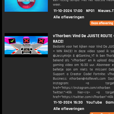
een rustig tempo. Met het laatste nieu
weer.
11-10-2024 17:00
NPO1
Nieuws.
Alle afleveringen
vThorben: Vind De JUISTE ROUTE 
RACE!
Bedankt voor het kijken naar Vind De JU
= WIN RACE! In deze video speel ik 
@JessyKnijn & @Santino_YT Ik ben Thorb
bekend als "vThorben" en ik upload dage
gaming video om 16:30 uur. Abonneer e
belletje aan om niets te missen! Geb
Support a Creator Code! Fortnite: vTho
Business: vthorben@4alllevels.com Soci
Instagram: <a target="_
href="https://instagram.com/vthorben
Twitter:">Klik hier</a> <a target=
href="https://twitter.com/vThorben">Klik
11-10-2024 16:30
YouTube
Gam
Alle afleveringen