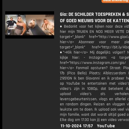
Gio: DE SCHILDER TOESPREKEN & 
OF GOED NIEUWS VOOR DE KATTE
♦ Bedankt voor het kijken naar deze vid
hier mijn TRUIEN EN NOG MEER VETTE D
target="_blank" href="http://www.gioxl.
hier</a> Abonneer voor meer ple
target="_blank" href="http://bit.ly/Ab
♦">Klik hier</a> Mij dagelijks volgen?
kijkje hier: - Instagram: <a target
href="https://www.instagram.com/gio
hier</a> Fanmail opsturen? Straat: Pl
17b (Pico Bello) Plaats: Alblasserdam 
2951GN Ik ben Giovanni en ik probeer he
op YouTube te entertainen met video's
video's zijn in 1080p, dat betekent d
upload video's als verhale
levensgebeurtenissen, vlogs en allerlei 
en random dingen. Reizen en vloggen vi
leukste om te doen. Ik upload ook veel v
mijn familie, want dat wordt altijd goed 
Elke dag om 17:30 kan jij een video verwa
11-10-2024 17:57
YouTube