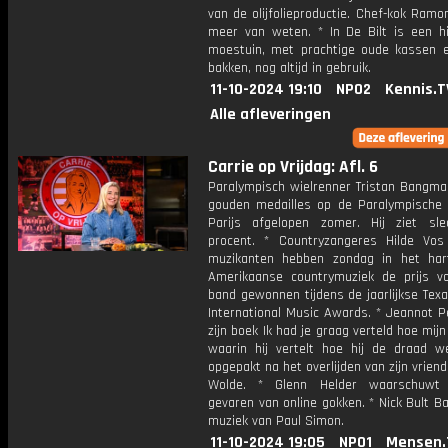
van de olijfolieproductie. Chef-kok Ramo
meer van weten. * In De Bilt is een hi
moestuin, met prachtige oude kassen 
bakken, nog altijd in gebruik.
11-10-2024 19:10
NPO2
Kennis.T
Alle afleveringen
Carrie op Vrijdag: Afl. 6
Paralympisch wielrenner Tristan Bangma
gouden medailles op de Paralympische 
Parijs afgelopen zomer. Hij ziet sl
procent. * Countryzangeres Hilde Vo
muzikanten hebben zondag in het ha
Amerikaanse countrymuziek de prijs v
band gewonnen tijdens de jaarlijkse Tex
International Music Awards. * Jeannot P
zijn boek Ik had je graag verteld hoe mij
waarin hij vertelt hoe hij de draad w
opgepakt na het overlijden van zijn vrien
Wolde. * Glenn Helder waarschuwt
gevaren van online gokken. * Nick Bult B
muziek van Paul Simon.
11-10-2024 19:05
NPO1
Mensen.