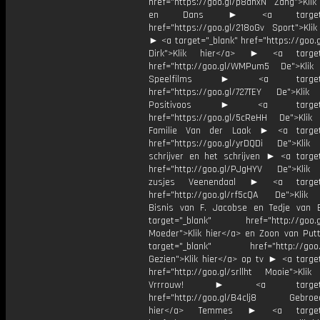
href="https://goo.gl/p8ahxN Zang">Klik
en Dans ► <a target="_
href="https://goo.gl/218oGv Sport">Klik
► <a target="_blank" href="https://goo.
Dirk">Klik hier</a> ► <a target=
href="http://goo.gl/WMPum5 De">Klik
Speelfilms ► <a target="_
href="https://goo.gl/727TEY De">Klik
Positivoos ► <a target="_
href="https://goo.gl/5cReHH De">Klik
Familie Van der Laak ► <a target=
href="https://goo.gl/yrDQDi De">Klik
schrijver en het schrijven ► <a target
href="http://goo.gl/PJgHYV De">Klik
zusjes Veenendaal ► <a target=
href="http://goo.gl/rf5cQA De">Klik
Bisnis van F. Jacobse en Tedje van
target="_blank" href="http://goo.g
Moeder">Klik hier</a> en Zoon van Pu
target="_blank" href="http://goo.g
Gezien">Klik hier</a> op tv ► <a target
href="http://goo.gl/srllht Mooie">Klik
Vrrrouw! ► <a target="_
href="http://goo.gl/B4clj8 Gebroed
hier</a> Temmes ► <a target="