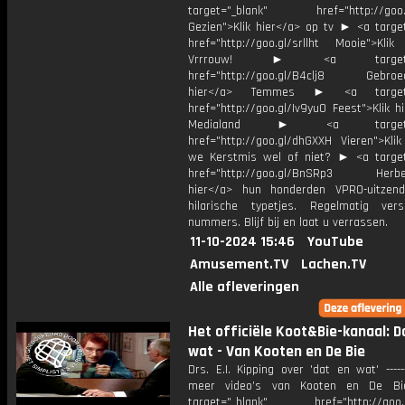
target="_blank" href="http://goo.g
Gezien">Klik hier</a> op tv ► <a target
href="http://goo.gl/srllht Mooie">Klik
Vrrrouw! ► <a target="_
href="http://goo.gl/B4clj8 Gebroed
hier</a> Temmes ► <a target="
href="http://goo.gl/Iv9yu0 Feest">Klik h
Medialand ► <a target="_
href="http://goo.gl/dhGXXH Vieren">Klik
we Kerstmis wel of niet? ► <a target
href="http://goo.gl/BnSRp3 Herbele
hier</a> hun honderden VPRO-uitzen
hilarische typetjes. Regelmatig ver
nummers. Blijf bij en laat u verrassen.
11-10-2024 15:46
YouTube
Amusement.TV
Lachen.TV
Alle afleveringen
Het officiële Koot&Bie-kanaal: D
wat - Van Kooten en De Bie
Drs. E.I. Kipping over 'dat en wat' ------
meer video’s van Kooten en De 
target="_blank" href="http://goo.g