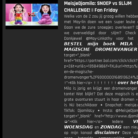
MeisjeDjamila: SNOEP vs SLlJM
CHALLENGE! || Fan Friday
Welke van de 2 zou jij graag willen heb
met May-lin doen we een super leuke c
Gaan we de zure snoepjes overleven? 
we overweldigd door sIijm? Check
Dankjewel @May-Linkathy voor het 
𝘽𝙀𝙎𝙏𝙀𝙇 𝙢𝙞𝙟𝙣 𝙗𝙤𝙚𝙠 𝙈𝙄𝙇𝘼
𝙈𝘼𝙂𝙄𝙎𝘾𝙃𝙀 𝘿𝙍𝙊𝙈𝙀𝙉𝙑𝘼𝙉𝙂
target="_blank"
href="https://partner.bol.com/click/click?
p=2&t=url&s=1358498&f=TXL&url=http
en-de-magische-
dromenvanger%2F9300000168513624%2
↑">Klik hier</a> ↑ ↑ ↑ ↑ ↑ ↑ ↑ 𝙤𝙫𝙚𝙧 𝙝𝙚𝙩
Mila is jarig en krijgt een dromenvange
tante! Wat blijkt? Dat deze magisch is 
grote avonturen stuurt in haar dromen »
is NU beschikbaar ⋆ Snapchat: meisje.
TikTok: DjamilaLy ⋆ Insta: @MeisjeDja
target="_blank" href="http://www.djamil
➭">Klik hier</a> Iedere 𝙑𝙍𝙄
𝙒𝙊𝙀𝙉𝙎𝘿𝘼𝙂 en 𝙕𝙊𝙉𝘿𝘼𝙂 een ni
op mijn kanaal 𝙙𝙞𝙨𝙘𝙡𝙖𝙞𝙢𝙚𝙧 Deze v