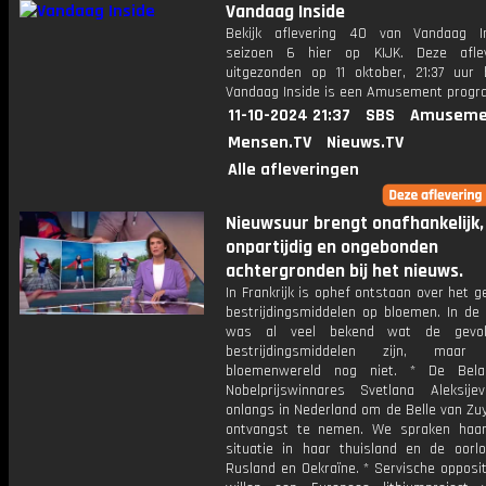
Vandaag Inside
Bekijk aflevering 40 van Vandaag I
seizoen 6 hier op KIJK. Deze aflev
uitgezonden op 11 oktober, 21:37 uur 
Vandaag Inside is een Amusement prog
11-10-2024 21:37
SBS
Amuseme
Mensen.TV
Nieuws.TV
Alle afleveringen
Nieuwsuur brengt onafhankelijk,
onpartijdig en ongebonden
achtergronden bij het nieuws.
In Frankrijk is ophef ontstaan over het g
bestrijdingsmiddelen op bloemen. In de
was al veel bekend wat de gevo
bestrijdingsmiddelen zijn, maa
bloemenwereld nog niet. * De Belar
Nobelprijswinnares Svetlana Aleksije
onlangs in Nederland om de Belle van Zuy
ontvangst te nemen. We spraken haa
situatie in haar thuisland en de oorl
Rusland en Oekraïne. * Servische opposit