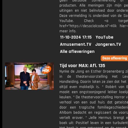
geen betaalde samenwerking of 
producten. Alle meningen zijn mijn per
uitingen en niet beïnvloed door andere 
Deze vermelding is onderdeel van de Soc
YouTube. Check <a target="
href="https://desocialcode.nl">Klik hie
meer info.
11-10-2024 17:15
YouTube
Amusement.TV
Jongeren.TV
Alle afleveringen
Tijd voor MAX: Afl. 135
Nynke de Jong en Esther Groenenberg zij
in de theatervoorstelling Het Le
Handleiding. Daarin laten ze zien dat het 
altijd even makkelijk is. * Robèrt van 
maakt een angstaanjagend lekker koekj
keuken. * De theatervoorstelling Horror v
verhaal van een oud huis dat geteist
door een tragische familiegeschieden
Ahlbom bedacht en regisseert de voorst
vertelt erover. * Jelle Hermus brengt 
boek uit: Positief leven in een turbulen