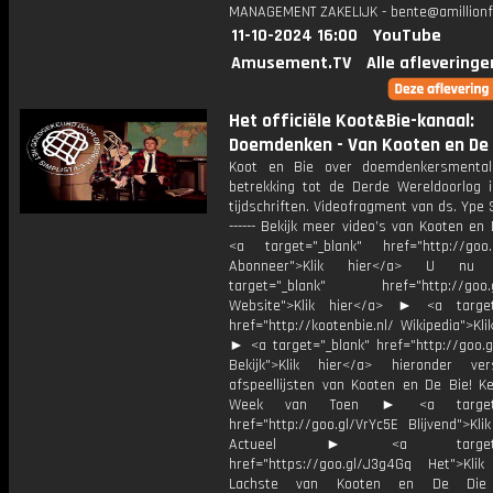
MANAGEMENT ZAKELIJK - bente@amillionf
11-10-2024 16:00
YouTube
Amusement.TV
Alle afleveringe
Het officiële Koot&Bie-kanaal:
Doemdenken - Van Kooten en De 
Koot en Bie over doemdenkersmental
betrekking tot de Derde Wereldoorlog i
tijdschriften. Videofragment van ds. Ype S
------ Bekijk meer video’s van Kooten e
<a target="_blank" href="http://goo.
Abonneer">Klik hier</a> U 
target="_blank" href="http://goo.g
Website">Klik hier</a> ► <a target
href="http://kootenbie.nl/ Wikipedia">Kli
► <a target="_blank" href="http://goo.
Bekijk">Klik hier</a> hieronder vers
afspeellijsten van Kooten en De Bie! K
Week van Toen ► <a target="
href="http://goo.gl/VrYc5E Blijvend">Kli
Actueel ► <a target="_
href="https://goo.gl/J3g4Gq Het">Klik
Lachste van Kooten en De D