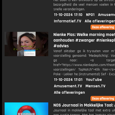
Het boek is een antwoord op de onrust,
bezorgdheid die veel mensen voelen in t
snelle veranderingen.
11-10-2024 17:10
NPO1
Amuseme
Informatief.TV
Alle afleveringe
Nienke Plas: Welke morning moet
aanhouden #zwanger #nienkepl
#advies
Vanaf oktober ga ik try-outen voor m
voorstelling genaamd: 'Medeplichtig'. Vo
ga naar: <a target="_
href="https://www.nienkeplas.com/theat
voorstellingen/ TopNotch">Klik hier</a
Poke - Lekker he (instrumental) Sef - Ex
11-10-2024 17:01
YouTube
Amusement.TV
Mensen.TV
Alle afleveringen
NOS Journaal in Makkelijke Taal: 
Journaal in makkelijke taal met extra ui