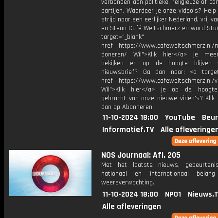
verbonden aan politieke, religieuze of c
partijen. Waardeer je onze video's? Help
strijd naar een eerlijker Nederland, vrij v
en Steun Café Weltschmerz en word Sta
target="_blank"
href="https://www.cafeweltschmerz.nl/m
doneren/ Wil">Klik hier</a> je mee
bekijken en op de hoogte blijven 
nieuwsbrief? Ga dan naar: <a target
href="https://www.cafeweltschmerz.nl/v
Wil">Klik hier</a> je op de hoogt
gebracht van onze nieuwe video's? Klik 
dan op Abonneren!
11-10-2024 18:00
YouTube
Beur
Informatief.TV
Alle afleveringe
NOS Journaal: Afl. 205
Met het laatste nieuws, gebeurteni
nationaal en internationaal bela
weersverwachting.
11-10-2024 18:00
NPO1
Nieuws.
Alle afleveringen