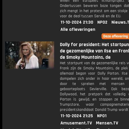
willen een Europees lithiumproject v
Ondertussen beweren boze tongen da
zich mengt in het protest om een stokje
voor de deal tussen Servië en de EU.
11-10-2024 21:30
NPO2
Nieuws.
Alle afleveringen
Dolly for president: Het startpu
de gezamenlijke van Ilse en Frank
de Smoky Mountains, de
Het startpunt van de gezamenlijke reis v
Frank zijn de Smoky Mountains, de plek
allemaal begon voor Dolly Parton. Ilse
dompelen zich onder in haar wereld, o
door te spreken met mensen 
geboorteplaats Sevierville. Ook be
Dollywood, het pretpark dat volledig 
Parton is gewijd, en stappen ze binn
Trumpstore, waar campagnemater
presidentskandidaat Donald Trump wordt 
11-10-2024 21:25
NPO1
Amusement.TV
Mensen.TV