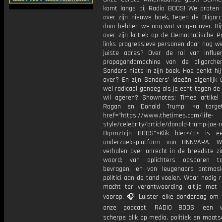
komt langs bij Radio BOOS! We prate
over zijn nieuwe boek, Tegen de Oligarc
daar hebben we nog wat vragen over. Bij
over zijn kritiek op de Democratische Par
links progressieve personen daar nog we
juiste adres? Over de rol van influe
propagandamachine van de oligarchen
Sanders niets in zijn boek. Hoe denkt hi
over? En zijn Sanders' ideeën eigenlijk
wel radicaal genoeg als je echt tegen de 
wil ageren? Shownotes: Times artikel
Rogan en Donald Trump: <a target=
href="https://www.thetimes.com/life-
style/celebrity/article/donald-trump-joe-
8grmztcjn BOOS">Klik hier</a> is e
onderzoeksplatform van BNNVARA. W
verhalen over onrecht in de breedste zi
woord; van oplichters opsporen t
bevragen, en van leugenaars ontmas
politici aan de tand voelen. Waar nodig 
macht ter verantwoording, altijd met 
voorop. 🎧 Luister elke donderdag om 
onze podcast, RADIO BOOS: een we
scherpe blik op media, politiek en maatsch