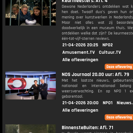
Keurmeesters: Afl. 4
Gewone Nederlanders ontdekken wat 
hen doet. Twaalf duo's geven hun o
mening over kunstwerken in Nederland
Maar niet alles wat zij beoordel
daadwerkelijk in een museum thuis. We
ontdekken welke dat zijn? De keurmeest
één-tot-vijf-sterren reviews.
21-04-2026 20:25
NPO2
Amusement.TV
Cultuur.TV
Alle afleveringen
NOS Journaal 20.00 uur: Afl. 79
Met het laatste nieuws, gebeurteni
nationaal en internationaal bela
weersverwachting. En op NPO 1 e
gebarentaal.
21-04-2026 20:00
NPO1
Nieuws
Alle afleveringen
BinnensteBuiten: Afl. 71