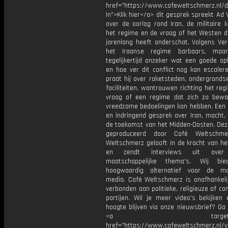
href="https://www.cafeweltschmerz.nl/
In">Klik hier</a> dit gesprek spreekt Ad
over de oorlog rond Iran, de militaire 
het regime en de vraag of het Westen de
jarenlang heeft onderschat. Volgens Ver
het Iraanse regime barbaars, maa
tegelijkertijd onzeker wat een goede op
en hoe ver dit conflict nog kan escaler
praat hij over raketsteden, ondergrondse
faciliteiten, wantrouwen richting het re
vraag of een regime dat zich zo bewa
vreedzame bedoelingen kan hebben. Een
en indringend gesprek over Iran, macht,
de toekomst van het Midden-Oosten. Deze
geproduceerd door Café Weltschme
Weltschmerz gelooft in de kracht van he
en zendt interviews uit over 
maatschappelijke thema's. Wij bi
hoogwaardig alternatief voor de ma
media. Café Weltschmerz is onafhankelij
verbonden aan politieke, religieuze of c
partijen. Wil je meer video's bekijken
hoogte blijven via onze nieuwsbrief? Ga
<a target="_bl
href="https://www.cafeweltschmerz.nl/v