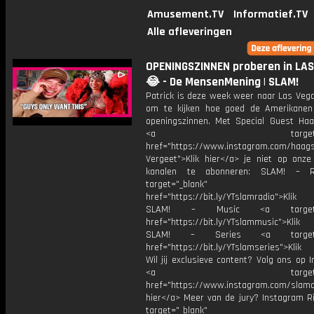
Amusement.TV
Informatief.TV
Alle afleveringen
OPENINGSZINNEN proberen in LA
😂 - De MensenMening | SLAM!
Patrick is deze week weer naar Las Veg
om te kijken hoe goed de Amerikanen
openingszinnen. Met Special Guest Haa
<a target="_bl
href="https://www.instagram.com/haags
Vergeet">Klik hier</a> je niet op onze
kanalen te abonneren: SLAM! – 
target="_blank"
href="https://bit.ly/YTslamradio">Klik
SLAM! – Music <a target="_
href="https://bit.ly/YTslammusic">Klik
SLAM! – Series <a target="
href="https://bit.ly/YTslamseries">Klik
Wil jij exclusieve content? Volg ons op 
<a target="_bl
href="https://www.instagram.com/slamoff
hier</a> Meer van de jury? Instagram Ri
target="_blank"