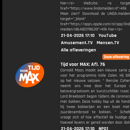
hier</a> Website: <a target="
href="https://www.lindameiden.nl">Klik
Meer zien? Download de LINDA.meide
target="_blank"
href="https://apps.apple.com/nl/app/lind
meiden/id6480178639">Klik hier</a>
21-04-2026 17:10
YouTube
Amusement.TV
Mensen.TV
Alle afleveringen
Tijd voor MAX: Afl. 76
Cornald Maas maakt een nieuwe serie p
voor het programma Volle Zalen. Hij bli
op het nieuwe seizoen. * Renske Cohen
neemt ons mee door het Europa 
betovergrootoom en kunstschilder Isaac 
Lard Breebaart begon tijdens de coronacr
met bakken. Deze hobby liep uit de hand
hij twee bakkerijen en een boek me
zuurdesembrood te bakken. * Schelt
vraagt zich af hoe effectief de huidige 
hoeveel levens er gered worden door dok
21-04-2026 17:10
NPO1