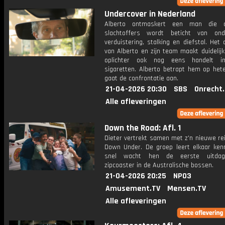
Undercover in Nederland
Alberto ontmaskert een man die d
slachtoffers wordt beticht van on
verduistering, stalking en diefstal. Het
van Alberto en zijn team maakt duidelij
oplichter ook nog eens handelt in 
sigaretten. Alberto betrapt hem op het
gaat de confrontatie aan.
21-04-2026 20:30
SBS
Onrecht
Alle afleveringen
Down the Road: Afl. 1
Dieter vertrekt samen met z'n nieuwe re
Down Under. De groep leert elkaar ken
snel wacht hen de eerste uitdag
zipcoaster in de Australische bossen.
21-04-2026 20:25
NPO3
Amusement.TV
Mensen.TV
Alle afleveringen