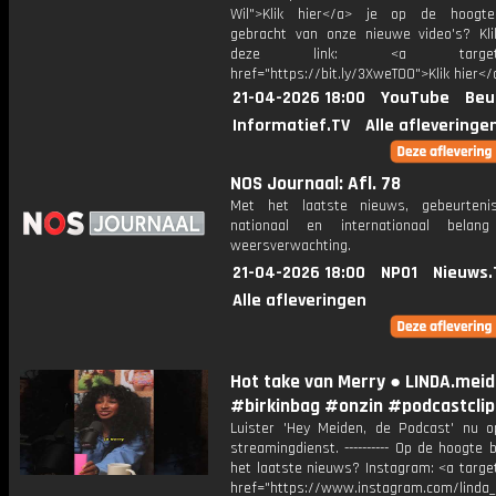
Wil">Klik hier</a> je op de hoogt
gebracht van onze nieuwe video's? Kl
deze link: <a target="_
href="https://bit.ly/3XweTO0">Klik hier</
21-04-2026 18:00
YouTube
Beu
Informatief.TV
Alle afleveringe
NOS Journaal: Afl. 78
Met het laatste nieuws, gebeurteni
nationaal en internationaal bela
weersverwachting.
21-04-2026 18:00
NPO1
Nieuws.
Alle afleveringen
Hot take van Merry ● LINDA.mei
#birkinbag #onzin #podcastclip
Luister 'Hey Meiden, de Podcast' nu o
streamingdienst. ---------- Op de hoogte b
het laatste nieuws? Instagram: <a targe
href="https://www.instagram.com/linda_