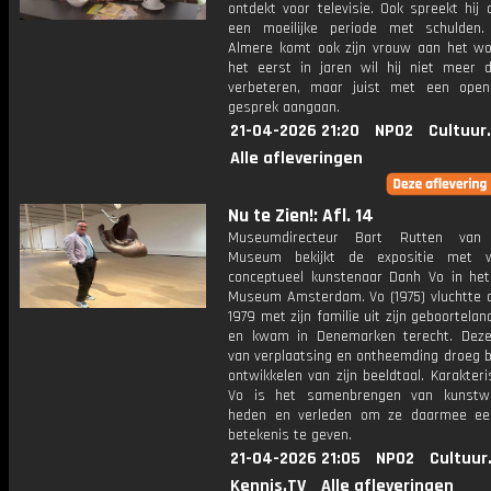
ontdekt voor televisie. Ook spreekt hij
een moeilijke periode met schulden.
Almere komt ook zijn vrouw aan het wo
het eerst in jaren wil hij niet meer 
verbeteren, maar juist met een open
gesprek aangaan.
21-04-2026 21:20
NPO2
Cultuur
Alle afleveringen
Nu te Zien!: Afl. 14
Museumdirecteur Bart Rutten van 
Museum bekijkt de expositie met 
conceptueel kunstenaar Danh Vo in het 
Museum Amsterdam. Vo (1975) vluchtte al
1979 met zijn familie uit zijn geboortela
en kwam in Denemarken terecht. Deze
van verplaatsing en ontheemding droeg b
ontwikkelen van zijn beeldtaal. Karakteri
Vo is het samenbrengen van kunstwe
heden en verleden om ze daarmee ee
betekenis te geven.
21-04-2026 21:05
NPO2
Cultuur
Kennis.TV
Alle afleveringen