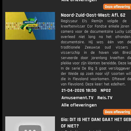
Noord-Zuid-Oost-West: Afl. 62
Regisseur Els Remijn volgde de 
kreeftenvisser Cor Fondse enkele jaren
camera voor de documentaire Lucky Lob
overleed niet lang na het afronde
documentaire. Hij was één van de
traditionele Zeeuwse oud vissers
visserschip in de haven van Bresk
serveerde daar jarenlang kreeften di
plekke voor zijn klanten bereidde. Deze ke
In de serie De Big 5 gaat verslaggever
der Weide op zoek naar vijf soorten wil
die in Flevoland voorkomen. Oftewel de
van Flevoland. Deze keer: het edelhert.
21-04-2026 18:30
NPO2
Amusement.TV
Reis.TV
Alle afleveringen
Gio: DIT IS HET DAN! GAAT HET GE
OF NIET?