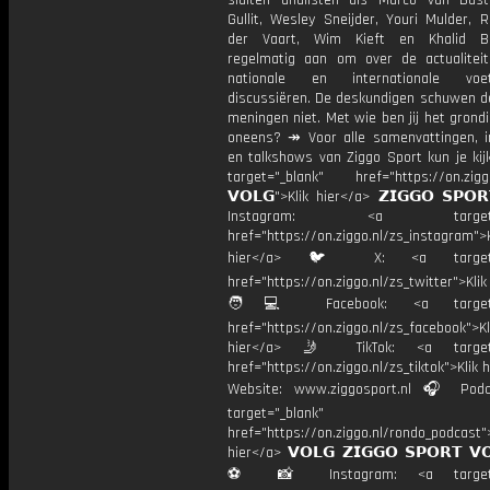
sluiten analisten als Marco van Bas
Gullit, Wesley Sneijder, Youri Mulder, 
der Vaart, Wim Kieft en Khalid Bo
regelmatig aan om over de actualitei
nationale en internationale vo
discussiëren. De deskundigen schuwen d
meningen niet. Met wie ben jij het grond
oneens? ↠ Voor alle samenvattingen, i
en talkshows van Ziggo Sport kun je kij
target="_blank" href="https://on.ziggo
𝗩𝗢𝗟𝗚">Klik hier</a> 𝗭𝗜𝗚𝗚𝗢 𝗦𝗣𝗢
Instagram: <a target="_
href="https://on.ziggo.nl/zs_instagram">K
hier</a> 🐦 X: <a target="
href="https://on.ziggo.nl/zs_twitter">Kli
🧑💻 Facebook: <a target="
href="https://on.ziggo.nl/zs_facebook">Kl
hier</a> 🤳 TikTok: <a target=
href="https://on.ziggo.nl/zs_tiktok">Klik h
Website: www.ziggosport.nl 🎧 Podc
target="_blank"
href="https://on.ziggo.nl/rondo_podcast">
hier</a> 𝗩𝗢𝗟𝗚 𝗭𝗜𝗚𝗚𝗢 𝗦𝗣𝗢𝗥𝗧 𝗩
⚽️ 📸 Instagram: <a target="