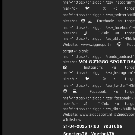
href="https://on.ziggo.nl/zsv_instagram">
hier</a> 🐦 X: <a target="
href="https://on.ziggo.nl/zsv_twitter">Kli
hier</a> 🧑💻 Facebook: <a target=
href="https://on.ziggo.nl/zsv_facebook">K
hier</a> 🤳 TikTok: <a target=
href="https://on.ziggo.nl/zs_tiktok">Klik h
Website: www.ziggosport.nl 🎧 Podc
target="_blank"
href="https://on.ziggo.nl/rondo_podcast">
hier</a> 𝗩𝗢𝗟𝗚 𝗭𝗜𝗚𝗚𝗢 𝗦𝗣𝗢𝗥𝗧 𝗥𝗔
📸 Instagram: <a target="_
href="https://on.ziggo.nl/zsr_instagram">
hier</a> 🐦 X: <a target="
href="https://on.ziggo.nl/zsr_twitter">Kli
🧑💻 Facebook: <a target="
href="https://on.ziggo.nl/zsr_facebook">K
hier</a> 🤳 TikTok: <a target=
href="https://on.ziggo.nl/zs_tiktok">Klik h
Website: www.ziggosport.nl #ZiggoSpo
#Talkshow
21-04-2026 17:00
YouTube
Sporten.TV
Voetbal.TV