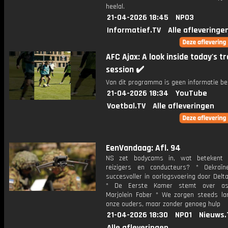
heelal.
21-04-2026 18:45
NPO3
Informatief.TV
Alle afleveringe
AFC Ajax: A look inside today's tr
session ✔️
Van dit programma is geen informatie be
21-04-2026 18:34
YouTube
Voetbal.TV
Alle afleveringen
EenVandaag: Afl. 94
NS zet bodycams in, wat betekent 
reizigers en conducteurs? * Oekraï
succesvoller in oorlogsvoering door Del
* De Eerste Kamer stemt over asi
Marjolein Faber * We zorgen steeds la
onze ouders, maar zonder genoeg hulp
21-04-2026 18:30
NPO1
Nieuws.
Alle afleveringen