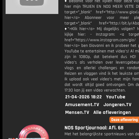
♦ Bedankt voor het kijken naar deze vid
hier mijn TRUIEN EN NOG MEER VETTE D
target="_blank" href="http://www.gioxl.
hier</a> Abonneer voor meer ple
target="_blank" href="http://bit.ly/Ab
♦">Klik hier</a> Mij dagelijks volgen?
kijkje hier: - Instagram: <a target
href="https://www.instagram.com/gio/
hier</a> ben Giovanni en ik probeer het 
YouTube te entertainen met video's! Al mi
zijn in 1080p, dat betekent dus HD! 
video's als verhalen over levensgebeur
vlogs en allerlei challenges en rando
Reizen en vloggen vind ik het leukste o
Ik upload ook veel video's met mijn fam
dat wordt altijd goed ontvangen. Om 
17:30 kan jij een video verwachten.
21-04-2026 18:22
YouTube
Amusement.TV
Jongeren.TV
Mensen.TV
Alle afleveringen
NOS Sportjournaal: Afl. 68
Met het belangrijkste sportnieuws van de