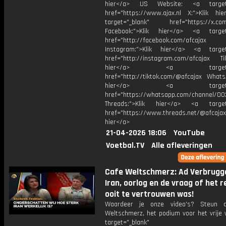
hier</a> US Website: <a target=
href="https://www.ajax.nl X:">Klik hi
target="_blank" href="https://x.co
Facebook:">Klik hier</a> <a target
href="http://facebook.com/afcajax
Instagram:">Klik hier</a> <a target
href="http://instagram.com/afcajax TikT
hier</a> <a target="_
href="http://tiktok.com/@afcajax WhatsA
hier</a> <a target="_
href="https://whatsapp.com/channel/
Threads:">Klik hier</a> <a target=
href="https://www.threads.net/@afcajax
hier</a>
21-04-2026 18:06
YouTube
Voetbal.TV
Alle afleveringen
Cafe Weltschmerz: Ad Verbrugg
Iran, oorlog en de vraag of het 
ooit te vertrouwen was!
Waardeer je onze video's? Steun 
Weltschmerz, het podium voor het vrije 
target="_blank"