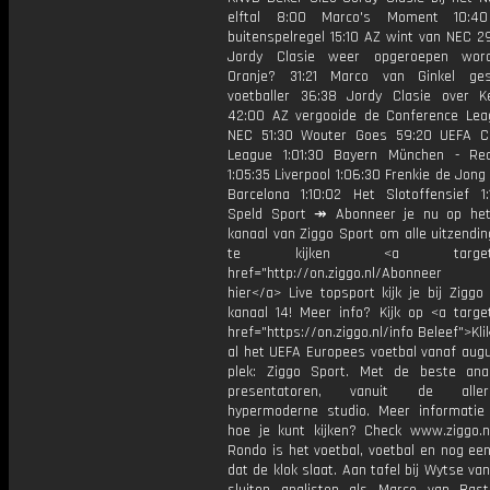
elftal 8:00 Marco's Moment 10:4
buitenspelregel 15:10 AZ wint van NEC 2
Jordy Clasie weer opgeroepen wor
Oranje? 31:21 Marco van Ginkel ges
voetballer 36:38 Jordy Clasie over 
42:00 AZ vergooide de Conference Lea
NEC 51:30 Wouter Goes 59:20 UEFA C
League 1:01:30 Bayern München - Re
1:05:35 Liverpool 1:06:30 Frenkie de Jong 
Barcelona 1:10:02 Het Slotoffensief 1
Speld Sport ↠ Abonneer je nu op he
kanaal van Ziggo Sport om alle uitzendi
te kijken <a target="_
href="http://on.ziggo.nl/Abonneer
hier</a> Live topsport kijk je bij Ziggo
kanaal 14! Meer info? Kijk op <a target
href="https://on.ziggo.nl/info Beleef">Kli
al het UEFA Europees voetbal vanaf augu
plek: Ziggo Sport. Met de beste ana
presentatoren, vanuit de allern
hypermoderne studio. Meer informati
hoe je kunt kijken? Check www.ziggo.nl
Rondo is het voetbal, voetbal en nog ee
dat de klok slaat. Aan tafel bij Wytse va