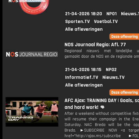
21-04-2026 18:20
NPO1
Nieuws.
Sporten.TV
Voetbal.TV
Alle afleveringen
NOS Journaal Regio: Afl. 77
Regionaal nieuws met landelijke uit
gemaakt door de NOS en de regionale om
21-04-2026 18:15
NPO2
Informatief.TV
Nieuws.TV
Alle afleveringen
AFC Ajax: TRAINING DAY | Goals, s
and hard work! 👊
After a weekend without competitive fixt
will resume their campaign in the Ered
Saturday. NAC Breda will be the op
Breda. ►SUBSCRIBE NOW <a target=
href="http://ajax.ms/subscribe ►FOL