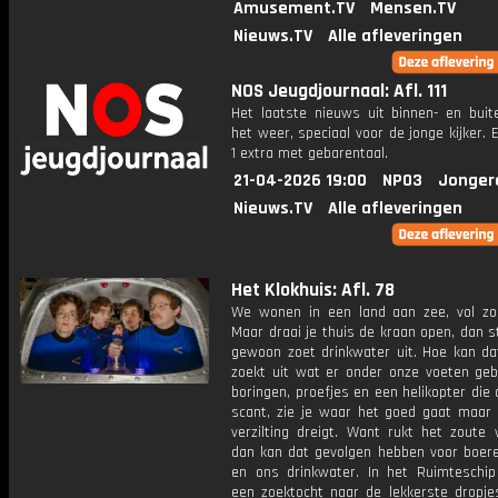
Amusement.TV
Mensen.TV
Nieuws.TV
Alle afleveringen
NOS Jeugdjournaal: Afl. 111
Het laatste nieuws uit binnen- en buit
het weer, speciaal voor de jonge kijker.
1 extra met gebarentaal.
21-04-2026 19:00
NPO3
Jonger
Nieuws.TV
Alle afleveringen
Het Klokhuis: Afl. 78
We wonen in een land aan zee, vol zo
Maar draai je thuis de kraan open, dan 
gewoon zoet drinkwater uit. Hoe kan da
zoekt uit wat er onder onze voeten geb
boringen, proefjes en een helikopter di
scant, zie je waar het goed gaat maar
verzilting dreigt. Want rukt het zoute 
dan kan dat gevolgen hebben voor boere
en ons drinkwater. In het Ruimteschip
een zoektocht naar de lekkerste dropje