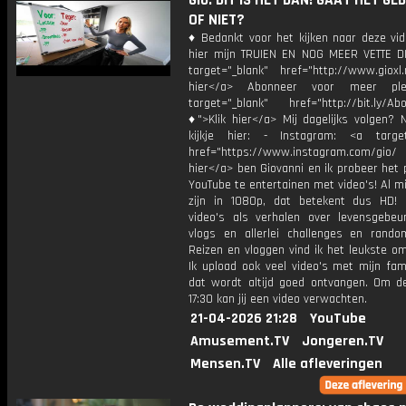
Gio: DIT IS HET DAN! GAAT HET GE
OF NIET?
♦ Bedankt voor het kijken naar deze vid
hier mijn TRUIEN EN NOG MEER VETTE D
target="_blank" href="http://www.gioxl.
hier</a> Abonneer voor meer ple
target="_blank" href="http://bit.ly/Ab
♦">Klik hier</a> Mij dagelijks volgen?
kijkje hier: - Instagram: <a target
href="https://www.instagram.com/gio/
hier</a> ben Giovanni en ik probeer het 
YouTube te entertainen met video's! Al mi
zijn in 1080p, dat betekent dus HD! 
video's als verhalen over levensgebeur
vlogs en allerlei challenges en rando
Reizen en vloggen vind ik het leukste o
Ik upload ook veel video's met mijn fam
dat wordt altijd goed ontvangen. Om 
17:30 kan jij een video verwachten.
21-04-2026 21:28
YouTube
Amusement.TV
Jongeren.TV
Mensen.TV
Alle afleveringen