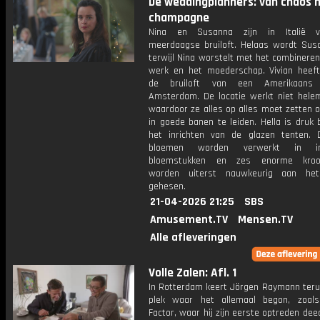
De weddingplanners: van chaos 
champagne
Nina en Susanna zijn in Italië 
meerdaagse bruiloft. Helaas wordt Susa
terwijl Nina worstelt met het combinere
werk en het moederschap. Vivian heef
de bruiloft van een Amerikaans
Amsterdam. De locatie werkt niet hele
waardoor ze alles op alles moet zetten 
in goede banen te leiden. Hella is druk
het inrichten van de glazen tenten. 
bloemen worden verwerkt in im
bloemstukken en zes enorme kroon
worden uiterst nauwkeurig aan het
gehesen.
21-04-2026 21:25
SBS
Amusement.TV
Mensen.TV
Alle afleveringen
Volle Zalen: Afl. 1
In Rotterdam keert Jörgen Raymann teru
plek waar het allemaal begon, zoal
Factor, waar hij zijn eerste optreden de