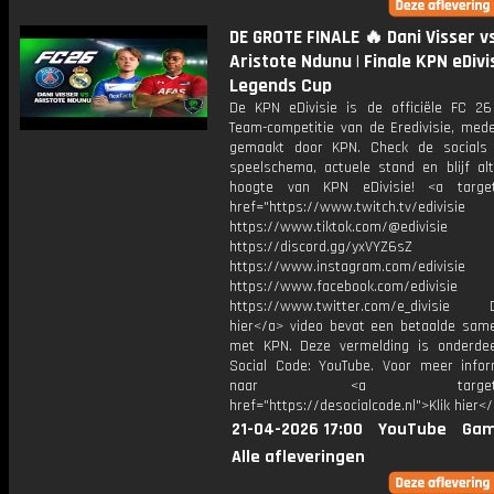
DE GROTE FINALE 🔥 Dani Visser v
Aristote Ndunu | Finale KPN eDivi
Legends Cup
De KPN eDivisie is de officiële FC 26
Team-competitie van de Eredivisie, mede
gemaakt door KPN. Check de socials
speelschema, actuele stand en blijf alt
hoogte van KPN eDivisie! <a target
href="https://www.twitch.tv/edivisie
https://www.tiktok.com/@edivisie
https://discord.gg/yxVYZ6sZ
https://www.instagram.com/edivisie
https://www.facebook.com/edivisie
https://www.twitter.com/e_divisie D
hier</a> video bevat een betaalde sam
met KPN. Deze vermelding is onderde
Social Code: YouTube. Voor meer infor
naar <a target="_b
href="https://desocialcode.nl">Klik hier<
21-04-2026 17:00
YouTube
Gam
Alle afleveringen