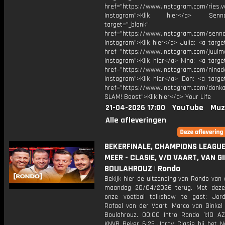
href="https://www.instagram.com/ries.v
Instagram">Klik hier</a> Se
target="_blank"
href="https://www.instagram.com/senna
Instagram">Klik hier</a> Julia: <a targe
href="https://www.instagram.com/juulm
Instagram">Klik hier</a> Nina: <a targe
href="https://www.instagram.com/ninad
Instagram">Klik hier</a> Don: <a target
href="https://www.instagram.com/donkaa
SLAM! Boost">Klik hier</a> Your Life
21-04-2026 17:00
YouTube
Muz
Alle afleveringen
BEKERFINALE, CHAMPIONS LEAGUE
MEER - CLASIE, V/D VAART, VAN G
BOULAHROUZ | Rondo
Bekijk hier de uitzending van Rondo van
maandag 20/04/2026 terug. Met deze
onze voetbal talkshow te gast: Jord
Rafael van der Vaart, Marco van Ginkel 
Boulahrouz. 00:00 Intro Rondo 1:10 A
KNVB Beker 6:25 Jordy Clasie bij het N