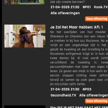
ziet zijn creatie barsten?
21-04-2026 21:30
NPO1
Kook.TV
Alle afleveringen
Je Zal Het Maar Hebben: Afl. 1
Na het overlijden van hun moeder 
Sheneeva en Chenelva aan een nieuw h
ze trekken in bij hun zus Rosianne. Na e
strijd en een ongelukkige tijd is het
gelukt de tweeling uit een instelling te kr
Rosiannes echtgenoot krijgt er in huis 
twee dames bij. Al snel wordt zich
verschillend de tweeling is: twe
persoonlijkheden met ieder een eigen ki
leven. Ze geven een inkijk in hun werk en
eerste stappen richting meer zelfsta
terwijl ze samen op zoek gaan naar vr
en misschien zelfs liefde.
21-04-2026 21:30
NPO3
Gezondheid.TV
Alle afleveringe