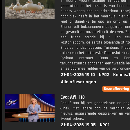
In Ruurlo woont Lisanne in boerderij
generaties in het bezit is van haar fa
ouders wonen aan de achterkant, terwij
haar plek heeft in het voorhuis, hier g
kind al dagelijks bij opa en oma op 
Sharon vult bakbananen met gekruid run
en gesmolten mozzarella uit de oven. Ze
een frisse salade bij. * Een ee
kastanjeboom, de eerste bloeiende stinz
Engelse landschapstuin. Tuinbaas Pieb
tuinen van het pittoreske Poptaslot zien.
Eyskoot ontmoet Daan en Den
teruggestuurde schoenen een tweede le
en ze daarmee redden van de verbrandin
21-04-2026 19:10
NPO2
Kennis.
Alle afleveringen
Eva: Afl. 113
Schuif aan bij het gesprek van de da
Jinek. Met iedere dag de verhalen a
nieuws, inspirerende gesprekken en ve
liveoptredens.
21-04-2026 19:05
NPO1