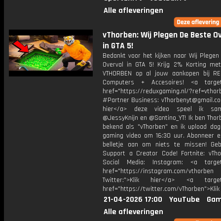
Alle afleveringen
vThorben: Wij Plegen De Beste O
in GTA 5!
Bedankt voor het kijken naar Wij Plegen
Overval in GTA 5! Krijg 2% Korting me
VTHORBEN op al jouw aankopen bij R
Computers + Accesoires! <a target=
href="https://reduxgaming.nl/?ref=vthor
#Partner Business: vThorbenyt@gmail.com
hier</a> deze video speel ik s
@JessyKnijn en @Santino_YT! Ik ben Thor
bekend als "vThorben" en ik upload dage
gaming video om 16:30 uur. Abonneer e
belletje aan om niets te missen! Geb
Support a Creator Code! Fortnite: vTho
Social Media: Instagram: <a target
href="https://instagram.com/vthorben
Twitter:">Klik hier</a> <a target=
href="https://twitter.com/vThorben">Klik
21-04-2026 17:00
YouTube
Gam
Alle afleveringen