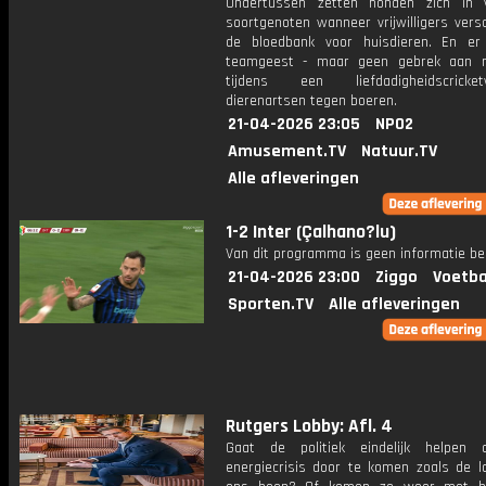
Ondertussen zetten honden zich in 
soortgenoten wanneer vrijwilligers versc
de bloedbank voor huisdieren. En er
teamgeest - maar geen gebrek aan riv
tijdens een liefdadigheidscricketw
dierenartsen tegen boeren.
21-04-2026 23:05
NPO2
Amusement.TV
Natuur.TV
Alle afleveringen
1-2 Inter (Çalhano?lu)
Van dit programma is geen informatie be
21-04-2026 23:00
Ziggo
Voetba
Sporten.TV
Alle afleveringen
Rutgers Lobby: Afl. 4
Gaat de politiek eindelijk helpen
energiecrisis door te komen zoals de 