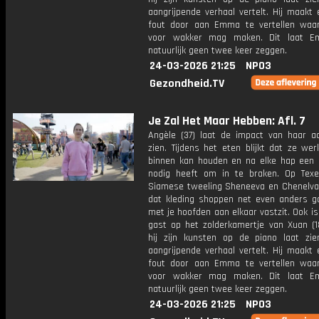
aangrijpende verhaal vertelt. Hij maakt
fout door aan Emma te vertellen wa
voor wakker mag maken. Dit laat E
natuurlijk geen twee keer zeggen.
24-03-2026 21:25
NPO3
Gezondheid.TV
Je Zal Het Maar Hebben: Afl. 7
Angèle (37) laat de impact van haar a
zien. Tijdens het eten blijkt dat ze werk
binnen kan houden en na elke hap een
nodig heeft om in te braken. Op Texe
Siamese tweeling Sheneeva en Chenelva 
dat kleding shoppen net even anders ga
met je hoofden aan elkaar vastzit. Ook 
gast op het zolderkamertje van Xuan (1
hij zijn kunsten op de piano laat zie
aangrijpende verhaal vertelt. Hij maakt
fout door aan Emma te vertellen wa
voor wakker mag maken. Dit laat E
natuurlijk geen twee keer zeggen.
24-03-2026 21:25
NPO3