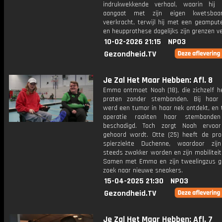
indrukwekkende verhaal, waarin hij 
aangaat met zijn eigen kwetsbaa
veerkracht, terwijl hij met een geamput
en heupprothese dagelijks zijn grenzen ve
10-02-2026 21:15
NPO3
Gezondheid.TV
Je Zal Het Maar Hebben: Afl. 8
Emma ontmoet Noah (18), die zichzelf he
praten zonder stembanden. Bij haar
werd een tumor in haar nek ontdekt, en 
operatie raakten haar stembanden 
beschadigd. Toch zorgt Noah ervoo
gehoord wordt. Otte (25) heeft de pro
spierziekte Duchenne, waardoor zij
steeds zwakker worden en zijn mobilitei
Samen met Emma en zijn tweelingzus ga
zoek naar nieuwe sneakers.
15-04-2025 21:30
NPO3
Gezondheid.TV
Je Zal Het Maar Hebben: Afl. 7