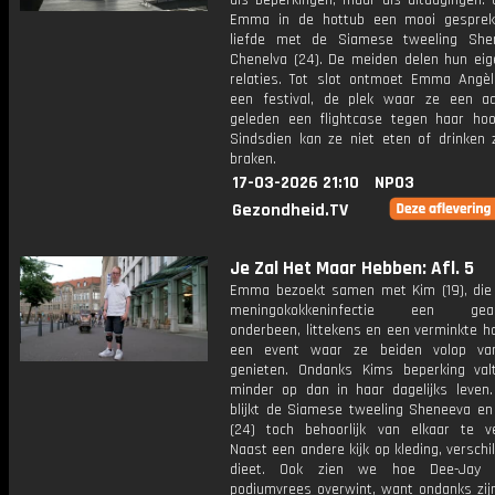
als beperkingen, maar als uitdagingen. 
Emma in de hottub een mooi gesprek
liefde met de Siamese tweeling She
Chenelva (24). De meiden delen hun eige
relaties. Tot slot ontmoet Emma Angèl
een festival, de plek waar ze een aa
geleden een flightcase tegen haar hoo
Sindsdien kan ze niet eten of drinken 
braken.
17-03-2026 21:10
NPO3
Gezondheid.TV
Je Zal Het Maar Hebben: Afl. 5
Emma bezoekt samen met Kim (19), die
meningokokkeninfectie een geam
onderbeen, littekens en een verminkte h
een event waar ze beiden volop va
genieten. Ondanks Kims beperking val
minder op dan in haar dagelijks leven.
blijkt de Siamese tweeling Sheneeva en
(24) toch behoorlijk van elkaar te ver
Naast een andere kijk op kleding, verschi
dieet. Ook zien we hoe Dee-Jay (
podiumvrees overwint, want ondanks zij