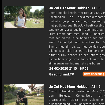
Je Zal Het Maar Hebben: Afl. 3
Emma maakt kennis met Dee-Jay (22), e
upcomedian en socialmedia-fenom
ondanks zijn populaire imago regelmatig
met podiumvrees. Dee-Jay heeft cerebral
wat ervoor zorgt dat hij regelmatig een
krijgt. Emma gaat met Eliana (21) naar een
met een biertje in de hand en een tas v
want Eliana lijdt aan incontinentie.
Emma niet zijn als ze niet solidair zou
Eliana, wat leidt tot een bijzondere en
situatie. Ook hebben ze een intiem ges
Eliana haar vaginisme. Tot slot viert Je
zijn nieuwe woning met zijn dierbaren.
24-02-2026 21:10
NPO3
Gezondheid.TV
Je Zal Het Maar Hebben: Afl. 2
Emma ontmoet schaakfanaat Mark (34), 
aan Bulleuze Congenitale Ichthy
Erytrodermie (BCIE), een zeldzame, 
huidaandoening. Ze ondersteunt hem