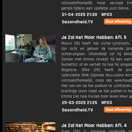
rolstoelafhankelijk, maar verslaat
gemak tijdens een spelletje Just Dance.
01-04-2025 21:30
NPO3
Gezondheid.TV
Je Zal Het Maar Hebben: Afl. 5
Mauro (18) heeft het Usher-syndroom,
zijn zicht en gehoor de komende jar
achteruitgaan. Uiteindelijk zal hij bli
Samen met Emma streept hij een wens
bucketlist af en vertelt hij hoe hij omgaa
diagnose. Silke (25) heeft de prog
spierziekte SMA (Spinale Musculaire Atro
rolstoelafhankelijk, maar dat weerhoud
niet van om op het podium te schitteren
krachtige stem raakt ze het publiek in he
Emma ziet hoe muziek haar leven kleur ge
25-03-2025 21:25
NPO3
Gezondheid.TV
Je Zal Het Maar Hebben: Afl. 4
Sven (26) is vanwege cerebrale p