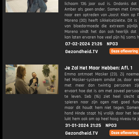
lichaam 136 jaar oud is. Ondanks dat 
Amber als geen ander. Samen met Emm
naar een optreden van Joost Klein op P
Moreno (30) heeft sikkelcelziekte. Dit i
van bloedarmoede die extreem pijnlijk 
Moreno vindt het dan ook heerlijk dat
kan laten ervaren hoe veel pijn hij soms h
07-02-2024 21:26
NPO3
Gezondheid.TV
Je Zal Het Maar Hebben: Afl. 1
Emma ontmoet Masker (23). Zij noemen
het Masker-systeem omdat ze, door ee
met meer dan twintig personen zi
ervaart hoe dat is om met zoveel persoo
te leven. Seb (16) ziet heel slecht
spieren naar zijn ogen niet goed func
maar dit houdt hem niet tegen. Samen
hond Hinde stapt hij vrolijk door het le
lukt hem ook om op heel hoog niveau te j
31-01-2024 21:25
NPO3
Gezondheid.TV