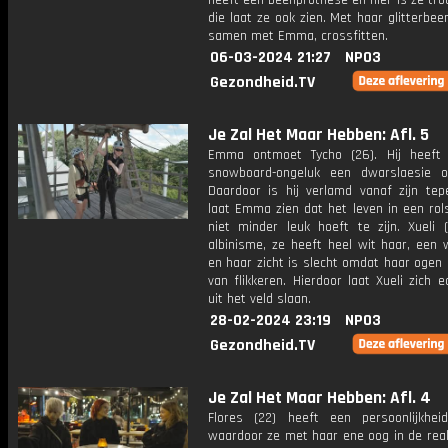
heeft een beenprothese en hier is ze tro
die laat ze ook zien. Met haar glitterbee
samen met Emma, crossfitten.
06-03-2024 21:27
NPO3
Gezondheid.TV
Je Zal Het Maar Hebben: Afl. 5
Emma ontmoet Tycho (26). Hij heeft
snowboard-ongeluk een dwarslaesie o
Daardoor is hij verlamd vanaf zijn tepe
laat Emma zien dat het leven in een rol
niet minder leuk hoeft te zijn. Xueli (
albinisme, ze heeft heel wit haar, een 
en haar zicht is slecht omdat haar ogen
van flikkeren. Hierdoor laat Xueli zich e
uit het veld slaan.
28-02-2024 23:19
NPO3
Gezondheid.TV
Je Zal Het Maar Hebben: Afl. 4
Flores (22) heeft een persoonlijkheid
waardoor ze met haar ene oog in de reali