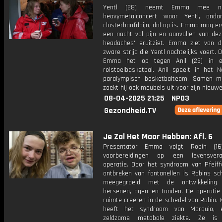
Yentl (28) neemt Emma mee n
heavymetalconcert waar Yentl, onda
clusterhoofdpijn, dol op is. Emma mag e
een nacht vol pijn en aanvallen van dez
headaches' eruitziet. Emma ziet van di
zware strijd die Yentl nachtelijks voert.
Emma het op tegen Anil (25) in e
rolstoelbasketbal. Anil speelt in het N
paralympisch basketbalteam. Samen 
zoekt hij ook meubels uit voor zijn nieuw
08-04-2025 21:25
NPO3
Gezondheid.TV
Je Zal Het Maar Hebben: Afl. 6
Presentator Emma volgt Robin (1
voorbereidingen op een levensvera
operatie. Door het syndroom van Pfeiff
ontbreken van fontanellen is Robins sch
meegegroeid met de ontwikkelin
hersenen, ogen en tanden. De operatie
ruimte creëren in de schedel van Robin. K
heeft het syndroom van Morquio, 
zeldzame metabole ziekte. Ze is 