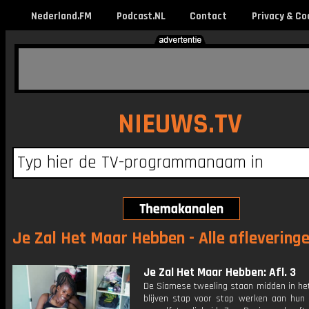
Nederland.FM
Podcast.NL
Contact
Privacy & Co
NIEUWS.TV
Je Zal Het Maar Hebben - Alle aflevering
Je Zal Het Maar Hebben: Afl. 3
De Siamese tweeling staan midden in het
blijven stap voor stap werken aan hun