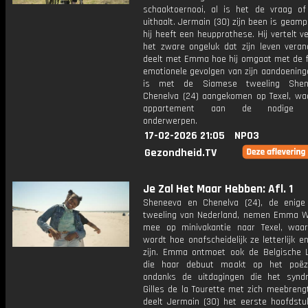
schaaktoernooi, al is het de vraag of
uithaalt. Jermain (30) zijn been is geam
hij heeft een heupprothese. Hij vertelt v
het zware ongeluk dat zijn leven verand
deelt met Emma hoe hij omgaat met de f
emotionele gevolgen van zijn aandoenin
is met de Siamese tweeling She
Chenelva (24) aangekomen op Texel, wa
appartement aan de nodige in
onderwerpen.
17-02-2026 21:05
NPO3
Gezondheid.TV
Je Zal Het Maar Hebben: Afl. 1
Sheneeva en Chenelva (24), de enig
tweeling van Nederland, nemen Emma W
mee op minivakantie naar Texel, waar 
wordt hoe onafscheidelijk ze letterlijk en 
zijn. Emma ontmoet ook de Belgische Lo
die haar debuut maakt op het poëzi
ondanks de uitdagingen die het syn
Gilles de la Tourette met zich meebrengt
deelt Jermain (30) het eerste hoofdstuk