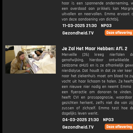
haar is een spannende onderneming, 
een overdaad aan prikkels kan Margri
uitvallen en neervallen. Emma ervaart 
van deze aandoening van dichtbij.
11-03-2025 21:30
NPO3
Gezondheid.TV
Je Zal Het Maar Hebben: Afl. 2
Merveille (26) kreeg nierfalen 
genafwijking, hierdoor ontwikkeld
zeldzame aHUS en is ze afhankelijk gew
nierdialyse. Dat houdt in dat ze vier kee
naar het ziekenhuis moet om bloed te zu
vocht uit haar lichaam te halen. Ze heef
een nieuwe nier nodig en neemt Emma
een flyeractie om donoren te vinden.
heeft CVI en prosopagnosie, waardoor
gezichten herkent, zelfs niet die van zi
zussen of zichzelf. Emma test hoe da
dagelijks leven werkt.
04-03-2025 21:30
NPO3
Gezondheid.TV