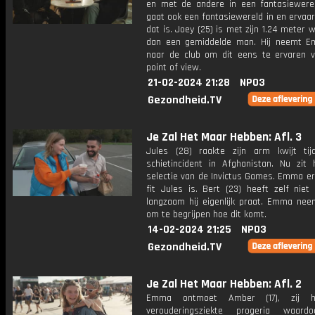
en met de andere in een fantasiewer
gaat ook een fantasiewereld in en ervaa
dat is. Joey (25) is met zijn 1.24 meter w
dan een gemiddelde man. Hij neemt 
naar de club om dit eens te ervaren va
point of view.
21-02-2024 21:28
NPO3
Gezondheid.TV
Je Zal Het Maar Hebben: Afl. 3
Jules (28) raakte zijn arm kwijt ti
schietincident in Afghanistan. Nu zit h
selectie van de Invictus Games. Emma er
fit Jules is. Bert (23) heeft zelf niet
langzaam hij eigenlijk praat. Emma neem
om te begrijpen hoe dit komt.
14-02-2024 21:25
NPO3
Gezondheid.TV
Je Zal Het Maar Hebben: Afl. 2
Emma ontmoet Amber (17), zij h
verouderingsziekte progeria waard