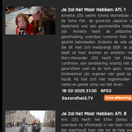
Je Zal Het Maar Hebben: Afl. 1
Annette (25) neemt Emma Wortelboer
de Tomo Fair, de grootste Japanse 
Nederland, wat een gezamenlijke hobby 
zijn. Annette heeft de zeldzam
genafwijking, waardoor tumoren haar l
gezicht beïnvloeden. Ondanks de vele ui
die dit met zich meebrengt blijft ze po
deelt ze haar dromen en ambities m
Mars-Alexander (30) heeft het Ehler
syndroom, een aandoening waarbij niet a
gewrichten snel uit de kom gaan, maar
bindweefsel zijn organen niet goed op
houdt. Hij laat zich niet tegenhouden 
ziekte en geniet volop van het leven.
18-02-2025 21:30
NPO3
Gezondheid.TV
Je Zal Het Maar Hebben: Afl. 8
Kris (25) heeft het Ehler Danlos 
waardoor ze afhankelijk is van haar rols
dat weerhoudt haar niet om de hele wer