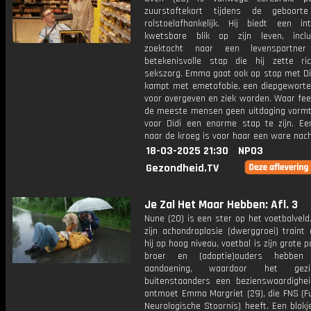
zuurstoftekort tijdens de geboorte
rolstoelafhankelijk. Hij biedt een i
kwetsbare blik op zijn leven, inclu
zoektocht naar een levenspartn
betekenisvolle stap die hij zette ri
sekszorg. Emma gaat ook op stap met Didi
kampt met emetofobie, een diepgeworte
voor overgeven en ziek worden. Waar fee
de meeste mensen geen uitdaging vormt, 
voor Didi een enorme stap te zijn. Ee
naar de kroeg is voor haar een ware nach
18-03-2025 21:30
NPO3
Gezondheid.TV
Je Zal Het Maar Hebben: Afl. 3
Nune (20) is een ster op het voetbalvel
zijn achondroplasie (dwerggroei) traint
hij op hoog niveau, voetbal is zijn grote p
broer en (adoptie)ouders hebben 
aandoening, waardoor het gez
buitenstaanders een bezienswaardighei
ontmoet Emma Margriet (29), die FNS (Fu
Neurologische Stoornis) heeft. Een blok