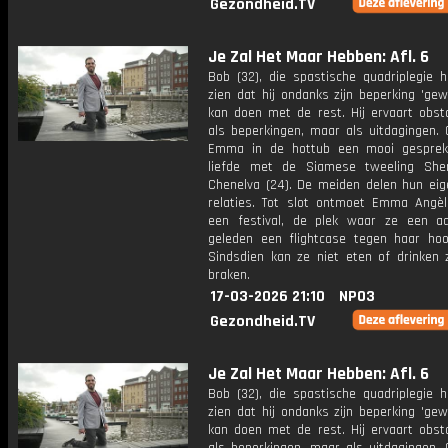
Gezondheid.TV
Je Zal Het Maar Hebben: Afl. 6
Bob (32), die spastische quadriplegie h
zien dat hij ondanks zijn beperking 'ge
kan doen met de rest. Hij ervaart obsta
als beperkingen, maar als uitdagingen. 
Emma in de hottub een mooi gesprek
liefde met de Siamese tweeling She
Chenelva (24). De meiden delen hun eige
relaties. Tot slot ontmoet Emma Angèl
een festival, de plek waar ze een aa
geleden een flightcase tegen haar hoo
Sindsdien kan ze niet eten of drinken 
braken.
17-03-2026 21:10
NPO3
Gezondheid.TV
Je Zal Het Maar Hebben: Afl. 6
Bob (32), die spastische quadriplegie h
zien dat hij ondanks zijn beperking 'ge
kan doen met de rest. Hij ervaart obsta