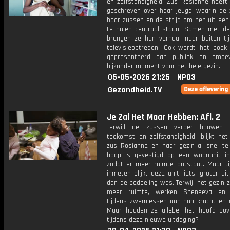
en zelfstandigheid. Zus Rosianne heeft
geschreven over haar jeugd, waarin de 
haar zussen en de strijd om hen uit een 
te halen centraal staan. Samen met de
brengen ze hun verhaal naar buiten ti
televisieoptreden. Ook wordt het boek f
gepresenteerd aan publiek en omgev
bijzonder moment voor het hele gezin.
05-05-2026 21:25
NPO3
Gezondheid.TV
Je Zal Het Maar Hebben: Afl. 2
Terwijl de zussen verder bouwen
toekomst en zelfstandigheid, blijkt het
zus Rosianne en haar gezin al snel te 
hoop is gevestigd op een woonunit in
zodat er meer ruimte ontstaat. Maar ti
inmeten blijkt deze unit 'iets' groter uit
dan de bedoeling was. Terwijl het gezin 
meer ruimte, werken Sheneeva en 
tijdens zwemlessen aan hun kracht en mo
Maar houden ze allebei het hoofd bo
tijdens deze nieuwe uitdaging?