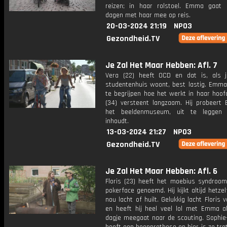
reizen; in haar rolstoel. Emma gaat
dagen met haar mee op reis.
20-03-2024 21:19
NPO3
Gezondheid.TV
Je Zal Het Maar Hebben: Afl. 7
Vera (22) heeft OCD en dat is, als 
studentenhuis woont, best lastig. Emma
te begrijpen hoe het werkt in haar hoof
(34) versteent langzaam. Hij probeert 
het beeldenmuseum, uit te leggen
inhoudt.
13-03-2024 21:27
NPO3
Gezondheid.TV
Je Zal Het Maar Hebben: Afl. 6
Floris (23) heeft het moebius syndroom
pokerface genoemd. Hij kijkt altijd hetzelf
nou lacht of huilt. Gelukkig lacht Floris v
en heeft hij heel veel lol met Emma al
dagje meegaat naar de scouting. Sophie-