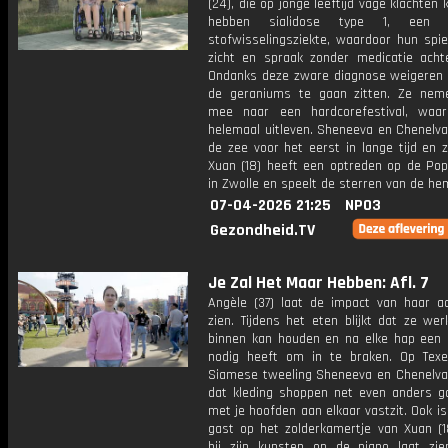
(24), die op jonge leeftijd vage klachten 
hebben sialidose type 1, een z
stofwisselingsziekte, waardoor hun spie
zicht en spraak zonder medicatie achte
Ondanks deze zware diagnose weigeren 
de geraniums te gaan zitten. Ze ne
mee naar een hardcorefestival, waa
helemaal uitleven. Sheneeva en Chenelva
de zee voor het eerst in lange tijd en zij
Xuan (18) heeft een optreden op de Po
in Zwolle en speelt de sterren van de he
07-04-2026 21:25
NPO3
Gezondheid.TV
Je Zal Het Maar Hebben: Afl. 7
Angèle (37) laat de impact van haar a
zien. Tijdens het eten blijkt dat ze werk
binnen kan houden en na elke hap een
nodig heeft om in te braken. Op Texe
Siamese tweeling Sheneeva en Chenelva 
dat kleding shoppen net even anders ga
met je hoofden aan elkaar vastzit. Ook 
gast op het zolderkamertje van Xuan (1
hij zijn kunsten op de piano laat zie