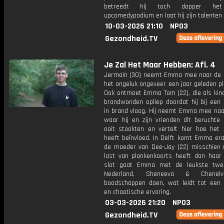
betreedt hij toch dapper het
upcomedypodium en laat hij zijn talenten 
10-03-2026 21:10
NPO3
Gezondheid.TV
Je Zal Het Maar Hebben: Afl. 4
Jermain (30) neemt Emma mee naar de 
het ongeluk ongeveer een jaar geleden p
Ook ontmoet Emma Tom (22), die als kind
brandwonden opliep doordat hij bij een
in brand vloog. Hij neemt Emma mee naa
waar hij en zijn vrienden dit beruchte
ooit stookten en vertelt hier hoe het z
heeft beïnvloed. In Delft komt Emma era
de moeder van Dee-Jay (22) misschien
last van plankenkoorts heeft dan haar 
slot gaat Emma met de leukste twee
Nederland, Sheneeva & Chenelv
boodschappen doen, wat leidt tot een h
en chaotische ervaring.
03-03-2026 21:20
NPO3
Gezondheid.TV