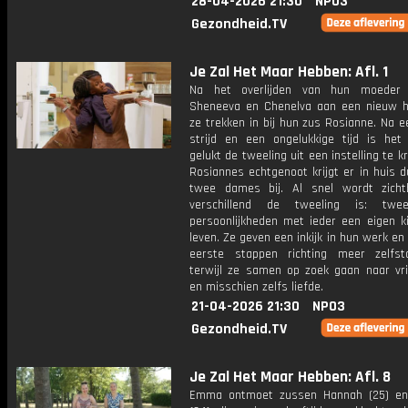
28-04-2026 21:30
NPO3
Gezondheid.TV
Je Zal Het Maar Hebben: Afl. 1
Na het overlijden van hun moeder 
Sheneeva en Chenelva aan een nieuw h
ze trekken in bij hun zus Rosianne. Na e
strijd en een ongelukkige tijd is het
gelukt de tweeling uit een instelling te kr
Rosiannes echtgenoot krijgt er in huis 
twee dames bij. Al snel wordt zich
verschillend de tweeling is: twe
persoonlijkheden met ieder een eigen ki
leven. Ze geven een inkijk in hun werk en
eerste stappen richting meer zelfsta
terwijl ze samen op zoek gaan naar vr
en misschien zelfs liefde.
21-04-2026 21:30
NPO3
Gezondheid.TV
Je Zal Het Maar Hebben: Afl. 8
Emma ontmoet zussen Hannah (25) en