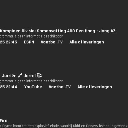
Kampioen Divisie: Samenvatting ADO Den Haag - Jong AZ
ogramma is geen informatie beschikbaar
025 22:45
ESPN
Voetbal.TV
Alle afleveringen
: Jurriën 🔗 Jorrel 🥰
ogramma is geen informatie beschikbaar
025 22:44
YouTube
Voetbal.TV
Alle afleveringen
Fire
 Pryma komt tot een explosief einde, waarbij Kidd en Carvers levens in gevaar zij