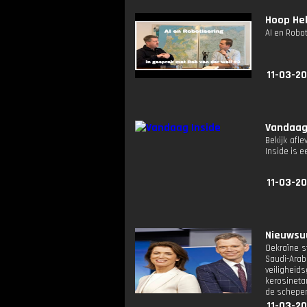
Hoop Hel
AI en Robot
11-03-20
Vandaag
Bekijk afle
Inside is
11-03-20
Nieuwsuu
Oekraïne s
Saudi-Arab
veilighei
kerosineta
de schepen
11-03-20