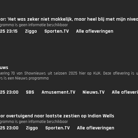
or: 'Het was zeker niet makkelijk, maar heel blij met mijn nivea
ogramma is geen informatie beschikbaar
25 23:15
Ziggo
Sporten.TV
Alle afleveringen
euws
evering 70 van Shownieuws uit seizoen 2025 hier op KIJK. Deze aflevering is 
s is een Nieuws programma
025 23:00
SBS
Amusement.TV
Nieuws.TV
Alle afleve
or overtuigend naar laatste zestien op Indian Wells
ogramma is geen informatie beschikbaar
025 23:00
Ziggo
Sporten.TV
Alle afleveringen