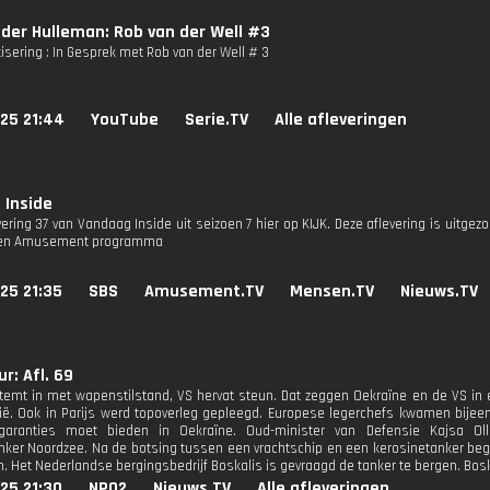
der Hulleman: Rob van der Well #3
isering : In Gesprek met Rob van der Well # 3
25 21:44
YouTube
Serie.TV
Alle afleveringen
 Inside
vering 37 van Vandaag Inside uit seizoen 7 hier op KIJK. Deze aflevering is uitge
 een Amusement programma
25 21:35
SBS
Amusement.TV
Mensen.TV
Nieuws.TV
r: Afl. 69
temt in met wapenstilstand, VS hervat steun. Dat zeggen Oekraïne en de VS in 
ië. Ook in Parijs werd topoverleg gepleegd. Europese legerchefs kwamen bije
dsgaranties moet bieden in Oekraïne. Oud-minister van Defensie Kajsa Ol
nker Noordzee. Na de botsing tussen een vrachtschip en een kerosinetanker beg
. Het Nederlandse bergingsbedrijf Boskalis is gevraagd de tanker te bergen. Boska
25 21:30
NPO2
Nieuws.TV
Alle afleveringen