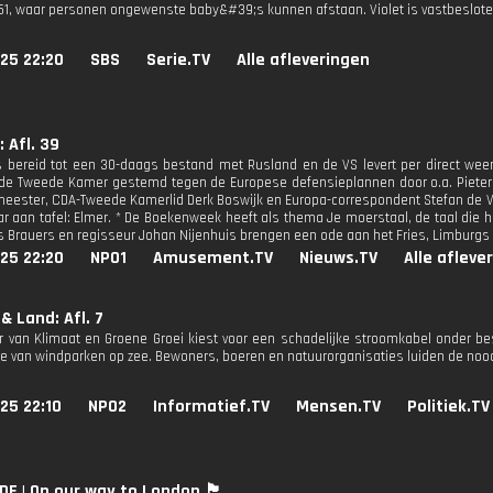
51, waar personen ongewenste baby&#39;s kunnen afstaan. Violet is vastbeslot
25 22:20
SBS
Serie.TV
Alle afleveringen
 Afl. 39
s bereid tot een 30-daags bestand met Rusland en de VS levert per direct weer 
 de Tweede Kamer gestemd tegen de Europese defensieplannen door o.a. Pieter 
ester, CDA-Tweede Kamerlid Derk Boswijk en Europa-correspondent Stefan de Vrie
r aan tafel: Elmer. * De Boekenweek heeft als thema Je moerstaal, de taal die het
s Brauers en regisseur Johan Nijenhuis brengen een ode aan het Fries, Limburgs
25 22:20
NPO1
Amusement.TV
Nieuws.TV
Alle afleve
& Land: Afl. 7
r van Klimaat en Groene Groei kiest voor een schadelijke stroomkabel onder
e van windparken op zee. Bewoners, boeren en natuurorganisaties luiden de noo
25 22:10
NPO2
Informatief.TV
Mensen.TV
Politiek.TV
 | On our way to London 🏴󠁧󠁢󠁥󠁮󠁧󠁿