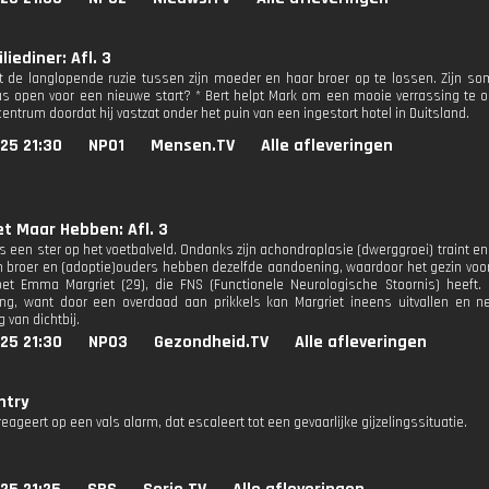
liediner: Afl. 3
 de langlopende ruzie tussen zijn moeder en haar broer op te lossen. Zijn so
us open voor een nieuwe start? * Bert helpt Mark om een mooie verrassing te org
centrum doordat hij vastzat onder het puin van een ingestort hotel in Duitsland.
25 21:30
NPO1
Mensen.TV
Alle afleveringen
et Maar Hebben: Afl. 3
s een ster op het voetbalveld. Ondanks zijn achondroplasie (dwerggroei) traint en s
jn broer en (adoptie)ouders hebben dezelfde aandoening, waardoor het gezin voo
et Emma Margriet (29), die FNS (Functionele Neurologische Stoornis) heeft
g, want door een overdaad aan prikkels kan Margriet ineens uitvallen en n
 van dichtbij.
25 21:30
NPO3
Gezondheid.TV
Alle afleveringen
ntry
reageert op een vals alarm, dat escaleert tot een gevaarlijke gijzelingssituatie.