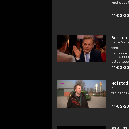
Firehouse 
11-03-20
Bar Laat:
Oekraïne i
werd er in
Han Bouwme
een winnaa
acteur Joe
11-03-20
Hofstad 
De ministe
ten behoev
11-03-20
PSV: INSIDE