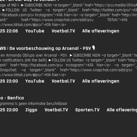
tage of MD-1. ►SUBSCRIBE NOW <a target="_blank" href="https://psv.media/2KXaA6
) ►FOLLOW US Twitter: <a target="_blank" href="http://twitter.com/psv">K
://facebook.com/psv Instagram:">Klik hier</a> <a target="_blank" href="http://
"_blank" href="https://www.snapchat.com/add/psv TikTok:">
s://www.tiktok.com/@psv">Klik hier</a>
25 22:06
YouTube
Voetbal.TV
Alle afleveringen
WS | De voorbeschouwing op Arsenal - PSV 🎙️
 en Armando Obispo over Arsenal - PSV. ►SUBSCRIBE NOW <a target="_blank" h
n notifications (Hit the bell!) ►FOLLOW US Twitter: <a target="_blank" href="http
lank" href="http://facebook.com/psv Instagram:">Klik hier</a> <a target="_
Snapchat: <a target="_blank" href="https://www.snapchat.com/add/psv T
s://www.tiktok.com/@psv">Klik hier</a>
25 22:00
YouTube
Voetbal.TV
Alle afleveringen
a - Benfica
ogramma is geen informatie beschikbaar
25 22:00
Ziggo
Voetbal.TV
Sporten.TV
Alle afleveri