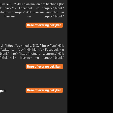
m ►Turn">Klik hier</a> on notifications (Hit
lik hier</a> Facebook: <a target="_blank"
instagram.com/psv">Klik hier</a> Snapchat: <a
Klik hier</a> <a target="_blank"
ref="https://psv.media/2KXaA6m ►Turn">Klik
://twitter.com/psv">Klik hier</a> Facebook: <a
blank" href="http://instagram.com/psv">Klik
ikTok:">Klik hier</a> <a target="_blank"
ngen