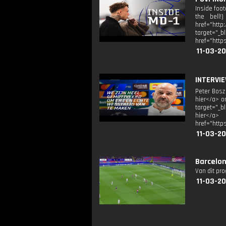
Inside foo
the bell!
href="http
target=
href="http
11-03-20
INTERVIE
Peter Bosz
hier</a> o
target="_b
hier</a> 
href="http
11-03-20
Barcelon
Van dit pr
11-03-20