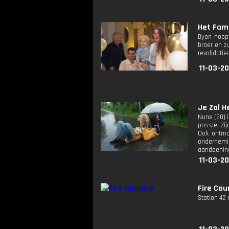
Het Fami
Dyon hoopt
broer en z
revalidatie
11-03-20
Je Zal H
Nune (20) i
passie. Zi
Ook ontmo
ondernemin
aandoening
11-03-20
Fire Cou
Station 42 