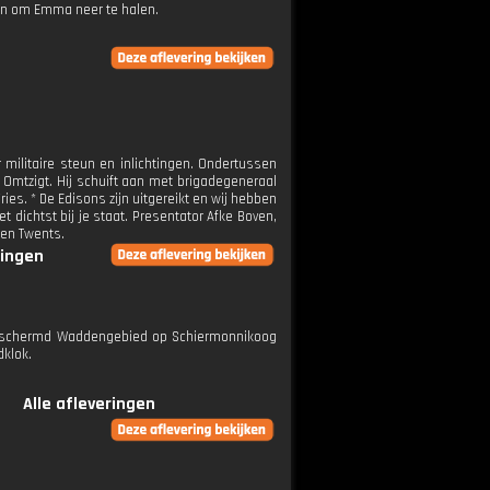
en om Emma neer te halen.
militaire steun en inlichtingen. Ondertussen
Omtzigt. Hij schuift aan met brigadegeneraal
s. * De Edisons zijn uitgereikt en wij hebben
 dichtst bij je staat. Presentator Afke Boven,
 en Twents.
ringen
 beschermd Waddengebied op Schiermonnikoog
dklok.
Alle afleveringen