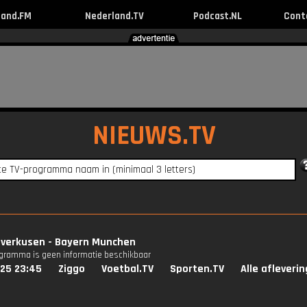
land.FM
Nederland.TV
Podcast.NL
Cont
NIEUWS.TV
everkusen - Bayern Munchen
ogramma is geen informatie beschikbaar
025 23:45
Ziggo
Voetbal.TV
Sporten.TV
Alle afleveri