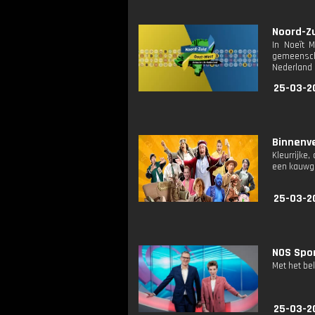
Noord-Zu
In Noeït 
gemeenscha
Nederland 
25-03-2
Binnenve
Kleurrijke
een kauwgo
25-03-2
NOS Spor
Met het be
25-03-2