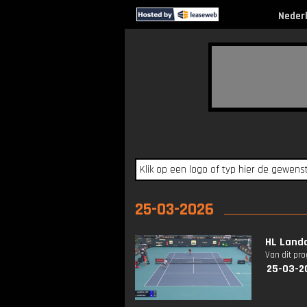
Neder
25-03-2026
HL Landa
Van dit pr
25-03-2