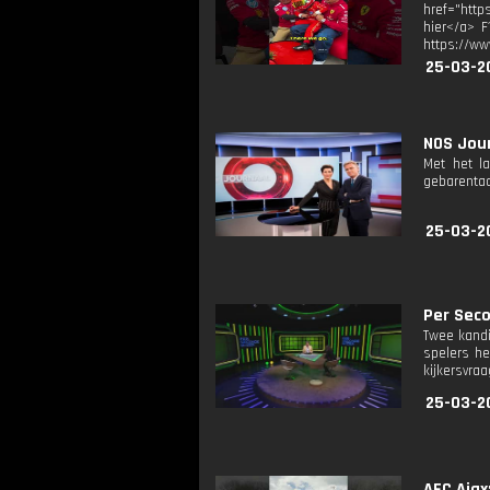
href="http
hier</a> F
https://ww
25-03-2
NOS Jour
Met het l
gebarentaa
25-03-2
Per Seco
Twee kandi
spelers he
kijkersvraa
25-03-2
AFC Ajax