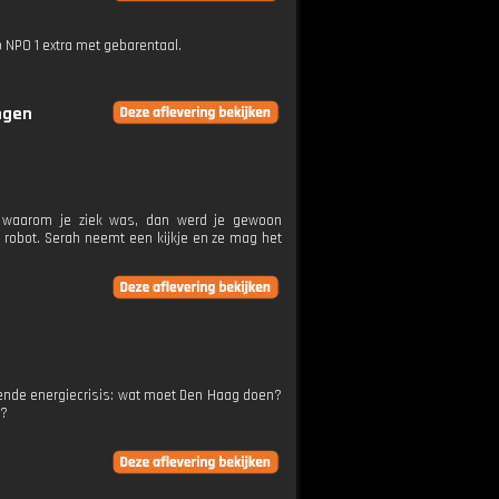
p NPO 1 extra met gebarentaal.
ingen
t waarom je ziek was, dan werd je gewoon
robot. Serah neemt een kijkje en ze mag het
gende energiecrisis: wat moet Den Haag doen?
m?