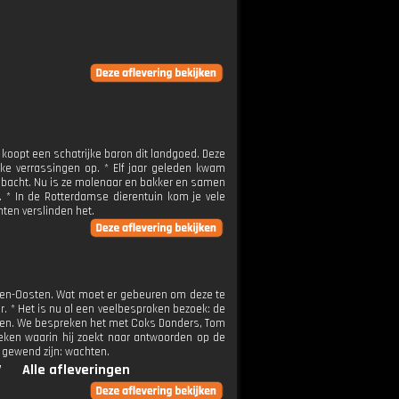
 koopt een schatrijke baron dit landgoed. Deze
ke verrassingen op. * Elf jaar geleden kwam
ambacht. Nu is ze molenaar en bakker en samen
 * In de Rotterdamse dierentuin kom je vele
nten verslinden het.
den-Oosten. Wat moet er gebeuren om deze te
 * Het is nu al een veelbesproken bezoek: de
aten. We bespreken het met Coks Donders, Tom
oeken waarin hij zoekt naar antwoorden op de
e gewend zijn: wachten.
V
Alle afleveringen