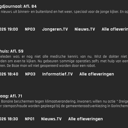
djournaal: Afl. 84
 nieuws uit binnen- en buitenland en het weer, speciaal voor de jonge kijker. En o
026 19:00
NPO3
Jongeren.TV
Nieuws.TV
Alle aflever
huis: Afl. 59
geleden was er nog niet alle medische kennis van nu. Wist de dokter nie
en om even te kijken. Nu gebeuren sommige operaties zelfs met hulp van een 
eren. De Boze man wil niet geopereerd worden door een robot.
026 18:40
NPO3
Informatief.TV
Alle afleveringen
ag: Afl. 71
 Bonaire beschermen tegen klimaatverandering, inwoners willen nu actie * Drei
er stempasfraude worden gepleegd bij de gemeenteraadsverkiezing in Gorinche
026 18:30
NPO1
Nieuws.TV
Alle afleveringen