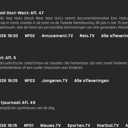
id-Oost-West: Afl. 47
Miër Nao Hoés (Nooit Meer Naar Huis) neemt documentairemaker Ezra Hattu
p in Venlo maakte in de jaren na de Tweede Wereldoorlog. Dit jaar is het 75 jaar
aankwam. Aan de hand van persoonlijke herinneringen van drie generaties Molukk
026 18:30
NPO2
Amusement.TV
Reis.TV
Alle afleveri
t: Afl. 5
, absurdistische sketchshow vol situaties die herkenbaar zijn voor zowel kindere
mballenboer of een ouder-showroom voor kinderen.
026 18:25
NPO3
Jongeren.TV
Alle afleveringen
tjournaal: Afl. 49
langrijkste sportnieuws van de dag.
026 18:15
NPO1
Nieuws.TV
Sporten.TV
Voetbal.TV
A