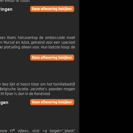
er elkaar te staan.
ringen
 Cees Roels halsoverkop de ambassade moet
n Mursal en Aziza, getraind voor een speciaal
 plotseling alleen voor. Hun laatste hoop: de
Gea lijkt al haast klaar om het familiebedrijf
elgische locatie. Jacintha's paarden mogen
t fijner is dan in de Randstad.
ngen
e F1® videos, visit: <a target="_blank"