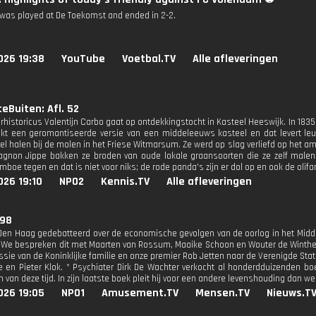
was played at De Toekomst and ended in 2-2.
026 19:38
YouTube
Voetbal.TV
Alle afleveringen
eBuiten: Afl. 52
rhistoricus Valentijn Carbo gaat op ontdekkingstocht in Kasteel Heeswijk. In 1835
t een geromantiseerde versie van een middeleeuws kasteel en dat levert leu
el halen bij de molen in het Friese Witmarsum. Ze werd op slag verliefd op het 
non Jippe bakken ze broden van oude lokale graansoorten die ze zelf malen.
boe tegen en dat is niet voor niks; de rode panda's zijn er dol op en ook de olifa
026 19:10
NPO2
Kennis.TV
Alle afleveringen
 98
 Den Haag gedebatteerd over de economische gevolgen van de oorlog in het Mid
We bespreken dit met Maarten van Rossum, Maaike Schoon en Wouter de Winther.
sie van de Koninklijke familie en onze premier Rob Jetten naar de Verenigde St
de en Pieter Klok. * Psychiater Dirk De Wachter verkocht al honderdduizenden b
 van deze tijd. In zijn laatste boek pleit hij voor een andere levenshouding dan w
026 19:05
NPO1
Amusement.TV
Mensen.TV
Nieuws.T