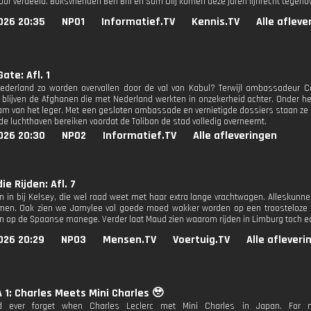
oor verdeeld. Boksvrienden Ben Bril en Sam Olij komen deze jaren lijnrecht tegenov
026 20:35
NPO1
Informatief.TV
Kennis.TV
Alle afleve
ate: Afl. 1
ederland zo worden overvallen door de val van Kabul? Terwijl ambassadeur
 blijven de Afghanen die met Nederland werkten in onzekerheid achter. Onder he
m van het leger. Met een gesloten ambassade en vernietigde dossiers staan ze er
de luchthaven bereiken voordat de Taliban de stad volledig overneemt.
026 20:30
NPO2
Informatief.TV
Alle afleveringen
ie Rijden: Afl. 7
 in bij Kelsey, die wel raad weet met haar extra lange vrachtwagen. Alleskunner 
men. Ook zien we Jamylee vol goede moed wakker worden op een troosteloze B
en op de Spaanse manege. Verder laat Maud zien waarom rijden in Limburg toch ech
026 20:29
NPO3
Mensen.TV
Voertuig.TV
Alle afleveri
1: Charles Meets Mini Charles 🥹
 ever forget when Charles Leclerc met Mini Charles in Japan. For mor