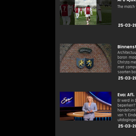
The match 
25-03-2
Binnenst
Architectuu
baron maak
Christa me
met compag
soorten bam
25-03-2
Eva: Afl.
Er werd in
beperken? 
handelsmis
van 't Ein
uitdagingen
25-03-2