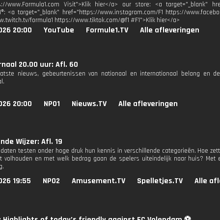
s://www.Formula1.com Visit">Klik hier</a> our store: <a target="_blank" href
1®: <a target="_blank" href="https://www.instagram.com/F1 https://www.facebo
w.twitch.tv/formula1 https://www.tiktok.com/@f1 #F1">Klik hier</a>
026 20:00
YouTube
Formule1.TV
Alle afleveringen
naal 20.00 uur: Afl. 60
aatste nieuws, gebeurtenissen van nationaal en internationaal belang en d
l.
026 20:00
NPO1
Nieuws.TV
Alle afleveringen
nde Wijzer: Afl. 19
daten testen onder hoge druk hun kennis in verschillende categorieën. Hoe zette
t volhouden en met welk bedrag gaan de spelers uiteindelijk naar huis? Met 
g.
026 19:55
NPO2
Amusement.TV
Spelletjes.TV
Alle af
: Highlights of today’s friendly against FC Volendam ⚽️