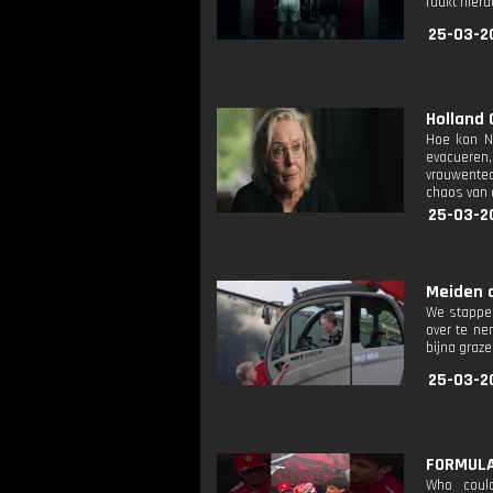
raakt hierd
25-03-2
Holland G
Hoe kon N
evacueren,
vrouwentea
chaos van 
25-03-2
Meiden d
We stappen
over te ne
bijna graz
25-03-2
FORMULA 
Who could