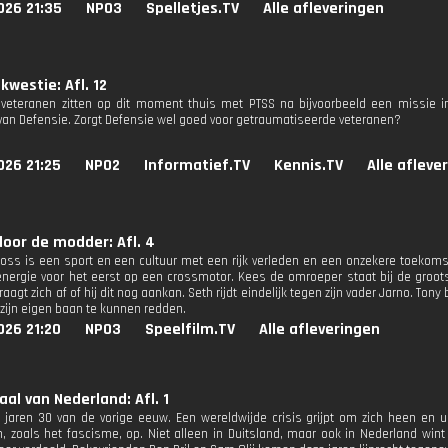
026 21:35
NPO3
Spelletjes.TV
Alle afleveringen
 kwestie: Afl. 12
veteranen zitten op dit moment thuis met PTSS na bijvoorbeeld een missie in 
van Defensie. Zorgt Defensie wel goed voor getraumatiseerde veteranen?
026 21:25
NPO2
Informatief.TV
Kennis.TV
Alle afleve
door de modder: Afl. 4
oss is een sport en een cultuur met een rijk verleden en een onzekere toekomst
energie voor het eerst op een crossmotor. Kees de omroeper staat bij de groots
vraagt zich af of hij dit nog aankan. Seth rijdt eindelijk tegen zijn vader Jarno. T
 zijn eigen baan te kunnen redden.
026 21:20
NPO3
Speelfilm.TV
Alle afleveringen
aal van Nederland: Afl. 1
e jaren 30 van de vorige eeuw. Een wereldwijde crisis grijpt om zich heen en
, zoals het fascisme, op. Niet alleen in Duitsland, maar ook in Nederland win