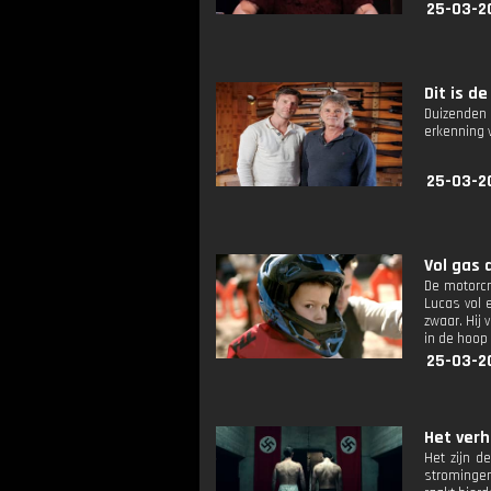
25-03-2
Dit is de
Duizenden 
erkenning 
25-03-2
Vol gas 
De motorcr
Lucas vol 
zwaar. Hij 
in de hoop
25-03-2
Het verh
Het zijn d
stromingen