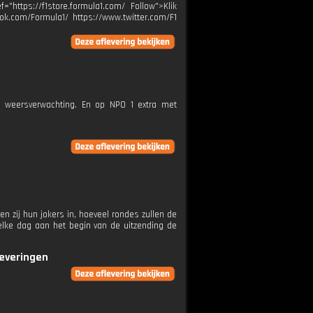
="https://f1store.formula1.com/ Follow">Klik
ok.com/Formula1/ https://www.twitter.com/F1
e weersverwachting. En op NPO 1 extra met
n zij hun jokers in, hoeveel rondes zullen de
elke dag aan het begin van de uitzending de
leveringen