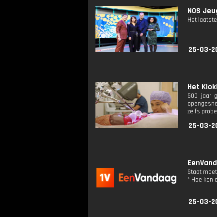
NOS Jeug
Het laatste
25-03-2
Het Klok
500 jaar 
opengesned
zelfs prob
25-03-2
EenVanda
Staat moet
* Hoe kon 
25-03-2