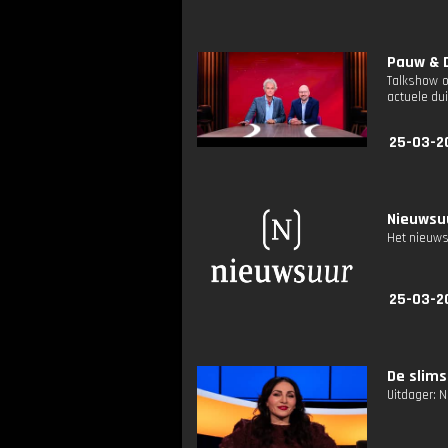
Pauw & D
Talkshow o
actuele dui
25-03-2
Nieuwsuu
Het nieuws
25-03-2
De slims
Uitdager: N