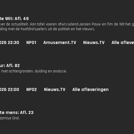
e Wit: Afl. 49
ver de actualiteit. Aan tafel voeren afwisselend Jeroen Pauw en Tim de Wit het g
ding met de hoofdrolspelers uit de politiek en het nieuws.
026 22:30
NPO1
Amusement.TV
Nieuws.TV
Alle aflev
r: Afl. 82
 met achtergronden, duiding en analyse.
026 22:00
NPO2
Nieuws.TV
Alle afleveringen
te mens: Afl. 23
azmiye Oral.