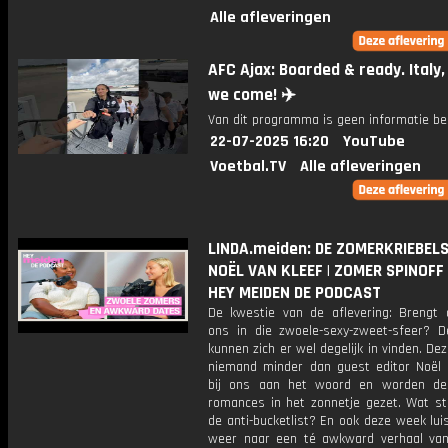
Alle afleveringen
AFC Ajax: Boarded & ready. Italy,
we come! ✈️
Van dit programma is geen informatie be
22-07-2025 16:20
YouTube
Voetbal.TV
Alle afleveringen
LINDA.meiden: DE ZOMERKRIEBEL
NOËL VAN KLEEF | ZOMER SPINOFF 
HEY MEIDEN DE PODCAST
De kwestie van de aflevering: Brengt
ons in die zwoele-sexy-zweet-sfeer? 
kunnen zich er wel degelijk in vinden. De
niemand minder dan guest editor Noël 
bij ons aan het woord en worden d
romances in het zonnetje gezet. Wat st
de anti-bucketlist? En ook deze week lu
weer naar een té awkward verhaal va