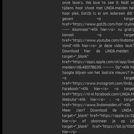
onze lezers. We love to see it: Noël vo
tijdens haar shoot met LINDA.meiden he
haar plek. Got2b is er om iedereen dát 
geven! <a target="_b
href="https://www.got2b.com/hair-styling
------ Abonneer">Klik hier</a> nu grat
kanaal: <a target="_b
href="https://www.youtube.com/lindame
Vond">Klik hier</a> je deze video leuk?
Download hier de LINDA.meiden 
target="_blank"
href="https://apps.apple.com/nl/app/lind
meiden/id6480178639 ---------- Op">Klik h
hoogte blijven van het laatste nieuws? I
<a target="_bl
href="https://www.instagram.com/linda
Facebook:">Klik hier</a> <a target
href="https://nl-nl.facebook.com/LINDA.
Website">Klik hier</a> : <a target
href="https://www.lindameiden.nl">Klik
Meer zien? Download de LINDA.-
target="_blank" href="https://apple.co/2Ij
hier</a> of abonneer je op LI
target="_blank" href="https://bit.ly/1Sb
hier</a>