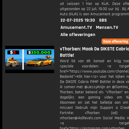
uit seizoen 1 hier op KIJK. Deze afle
uitgezonden op 22 juli, 19:30 uur bij . Bij
Auto (KIJK) is een Amusement program
22-07-2025 19:30
SBS
Amusement.TV
Mensen.TV
Alle afleveringen
vThorben: Maak De DIKSTE Cabri
Battle!
Word lid van dit kanaal en krijg to
speciale voordelen: <a target=
href="https://www.youtube.com/channel
Bedankt">Klik hier</a> voor het kijken 
De DIKSTE Cabrio PIMP Battle! In deze v
ik samen met @JessyKnijn en @Santino_Y
Thorben, beter bekend als "vThorben" en
dagelijks een gaming video om 16
Abonneer en zet het belletje aan om
missen! Gebruik mijn Support a Crea
Fortnite: vThorben (ad) Bu
vthorben@4alllevels.com Social Media: I
<a target="_bl
href="https://instagram.com/vthorben