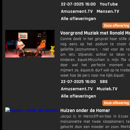
22-07-2025 16:00
YouTube
Amusement.TV
Mensen.TV
Alle afleveringen
Voorgrond Muziek met Ronald Mo
Connie deelt in het gesprek haar stille
nog eens op het podium te staan 
geliefde jazznummers - niet voor de r
om iets blijvends achter te laten 
kinderen. &quot;Misschien is mijn 75e v
daar wel het perfecte moment voo
mijmert ze. &quot;Ik durf wél op te trede
weet hoe de pers naar me kijkt.&quot;
22-07-2025 16:00
SBS
Amusement.TV
Muziek.TV
Alle afleveringen
Huizen onder de Hamer
Jacqui is in Westcliff-on-Sea in Essex 
maisonnette met twee slaapkamers te 
gekocht door een moeder en zoon. Marti