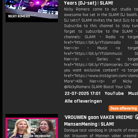
Years (DJ-set) | SLAM!
Nicky Romero came to our studio to
awesome live set in the SLAM! DJ booth.
DJ sets? SLAM! invites the best DJs to o
Subscribe to this channel to stay tun
forget to subscribe to the SLAM! -
channels: SLAM! – Radio <a target=
href="https://bit.ly/YTslamradio SL
hier</a> – Music <a target="
href="https://bit.ly/YTslammusic SL
hier</a> – Series <a target="
href="https://bit.ly/YTslamseries Do">Kli
you want exclusive content? <a target
href="https://www.instagram.com/slamof
More">Klik hier</a> of Nicky 
@NickyRomero SLAM! Boost Your Life
22-07-2025 17:01
YouTube
Muzi
Alle afleveringen
'VROUWEN gaan VAKER VREEMD' 😮
MensenMening | SLAM!
Danique test vandaag in Utrecht of mens
dat Vrouwen of Mannen vaker vreemd