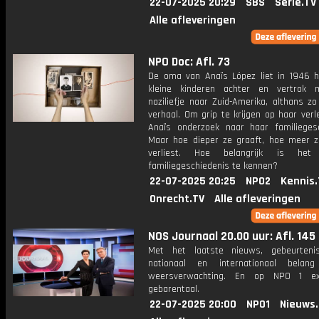
22-07-2025 20:29
SBS
Serie.TV
Alle afleveringen
NPO Doc: Afl. 73
De oma van Anaïs López liet in 1946 
kleine kinderen achter en vertrok 
naziliefje naar Zuid-Amerika, althans z
verhaal. Om grip te krijgen op haar ver
Anaïs onderzoek naar haar familiegesc
Maar hoe dieper ze graaft, hoe meer z
verliest. Hoe belangrijk is he
familiegeschiedenis te kennen?
22-07-2025 20:25
NPO2
Kennis.
Onrecht.TV
Alle afleveringen
NOS Journaal 20.00 uur: Afl. 145
Met het laatste nieuws, gebeurteni
nationaal en internationaal bela
weersverwachting. En op NPO 1 e
gebarentaal.
22-07-2025 20:00
NPO1
Nieuws