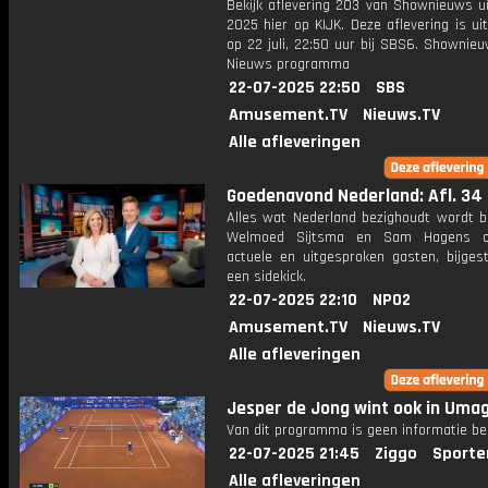
Bekijk aflevering 203 van Shownieuws ui
2025 hier op KIJK. Deze aflevering is u
op 22 juli, 22:50 uur bij SBS6. Shownie
Nieuws programma
22-07-2025 22:50
SBS
Amusement.TV
Nieuws.TV
Alle afleveringen
Goedenavond Nederland: Afl. 34
Alles wat Nederland bezighoudt wordt b
Welmoed Sijtsma en Sam Hagens o
actuele en uitgesproken gasten, bijges
een sidekick.
22-07-2025 22:10
NPO2
Amusement.TV
Nieuws.TV
Alle afleveringen
Jesper de Jong wint ook in Uma
Van dit programma is geen informatie be
22-07-2025 21:45
Ziggo
Sporte
Alle afleveringen