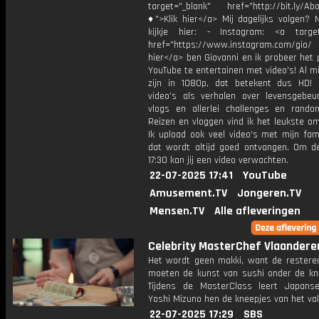
target="_blank" href="http://bit.ly/Ab
♦">Klik hier</a> Mij dagelijks volgen?
kijkje hier: - Instagram: <a target
href="https://www.instagram.com/gio/
hier</a> ben Giovanni en ik probeer het 
YouTube te entertainen met video's! Al mi
zijn in 1080p, dat betekent dus HD! 
video's als verhalen over levensgebeur
vlogs en allerlei challenges en rando
Reizen en vloggen vind ik het leukste o
Ik upload ook veel video's met mijn fam
dat wordt altijd goed ontvangen. Om 
17:30 kan jij een video verwachten.
22-07-2025 17:41
YouTube
Amusement.TV
Jongeren.TV
Mensen.TV
Alle afleveringen
Celebrity MasterChef Vlaandere
Het wordt geen makki, want de restere
moeten de kunst van sushi onder de knie
Tijdens de MasterClass leert Japans
Yoshi Mizuno hen de kneepjes van het vak
22-07-2025 17:29
SBS