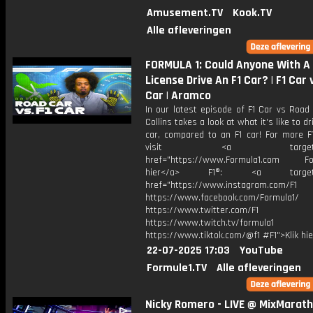
Amusement.TV
Kook.TV
Alle afleveringen
FORMULA 1: Could Anyone With A 
License Drive An F1 Car? | F1 Car
Car | Aramco
In our latest episode of F1 Car vs Road
Collins takes a look at what it's like to d
car, compared to an F1 car! For more F1
visit <a target="_b
href="https://www.Formula1.com Fol
hier</a> F1®: <a target="_
href="https://www.instagram.com/F1
https://www.facebook.com/Formula1/
https://www.twitter.com/F1
https://www.twitch.tv/formula1
https://www.tiktok.com/@f1 #F1">Klik hi
22-07-2025 17:03
YouTube
Formule1.TV
Alle afleveringen
Nicky Romero - LIVE @ MixMarath