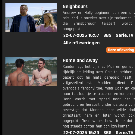
Neighbours
Andrew en Holly beginnen aan een on
reis. Karl is onzeker over zijn toekomst. 
die Erinsborough teistert, wordt e
aangepakt.
22-07-2025 16:57
SBS
Serie.TV
Alle afleveringen
Home and Away
Xander legt het bij met Mali en geniet
tijdelijk de leiding over Salt te hebben, 
beseft dat hij niets geregeld heeft
vrijgezellenfeest. Madden dient 
overdosis fentanyl toe, maar Cash en R
haar telefoontje te traceren en komen ne
Dana wordt met spoed naar het zi
gebracht en herstelt onder de zorg van
bevestigt dat Madden haar wilde do
arresteert hem en later wordt ook 
opgepakt. Rose waarschuwt Irene dat d
nog steeds achter hen aan kan komen.
22-07-2025 16:29
SBS
Serie.TV