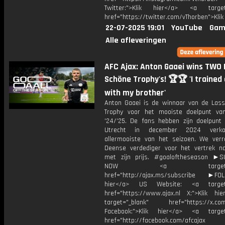
Twitter:">Klik hier</a> <a target=
href="https://twitter.com/vThorben">Klik
22-07-2025 19:01
YouTube
Gam
Alle afleveringen
AFC Ajax: Anton Gaaei wins TWO
Schöne Trophy's! 🏆🏆 'I trained 
with my brother'
Anton Gaaei is de winnaar van de Las
Trophy voor het mooiste doelpunt va
'24/'25. De fans hebben zijn doelpunt
Utrecht in december 2024 verko
allermooiste van het seizoen. We ver
Deense verdediger voor het vertrek 
met zijn prijs. #goaloftheseason ►
NOW <a target="_b
href="http://ajax.ms/subscribe ►FOL
hier</a> US Website: <a target=
href="https://www.ajax.nl X:">Klik hi
target="_blank" href="https://x.co
Facebook:">Klik hier</a> <a target
href="http://facebook.com/afcajax