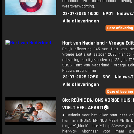
nationaal en internationaal bela
weersverwachting.
22-07-2025 18:00
NPO1
Nieuws.
Alle afleveringen
Hart van Nederland - Vroege Edit
Bekijk aflevering 145 van Hart van Ne
Vroege Editie uit seizoen 2025 hier op 
aflevering is uitgezonden op 22 juli, 17:
SBS6. Hart van Nederland - Vroege Edit
Nieuws programma
22-07-2025 17:50
SBS
Nieuws.T
Alle afleveringen
Gio: REÜNIE BIJ ONS VORIGE HUIS! 
VOELT HEEL APART!🏠
♦ Bedankt voor het kijken naar deze vid
hier mijn TRUIEN EN NOG MEER VETTE D
target="_blank" href="http://www.gioxl.
hier</a> Abonneer voor meer ple