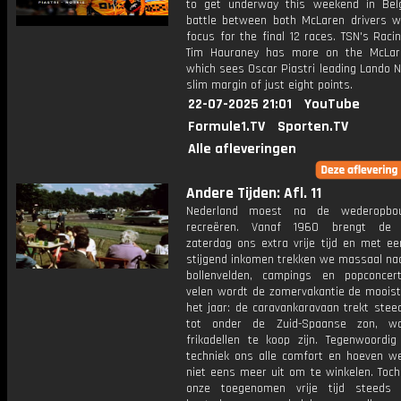
to get underway this weekend in Bel
battle between both McLaren drivers wi
focus for the final 12 races. TSN's Raci
Tim Hauraney has more on the McLar
which sees Oscar Piastri leading Lando N
slim margin of just eight points.
22-07-2025 21:01
YouTube
Formule1.TV
Sporten.TV
Alle afleveringen
Andere Tijden: Afl. 11
Nederland moest na de wederopbo
recreëren. Vanaf 1960 brengt de w
zaterdag ons extra vrije tijd en met een
stijgend inkomen trekken we massaal naa
bollenvelden, campings en popconcer
velen wordt de zomervakantie de mooiste
het jaar: de caravankaravaan trekt stee
tot onder de Zuid-Spaanse zon, wa
frikadellen te koop zijn. Tegenwoordig
techniek ons alle comfort en hoeven w
niet eens meer uit om te winkelen. Toch
onze toegenomen vrije tijd steeds