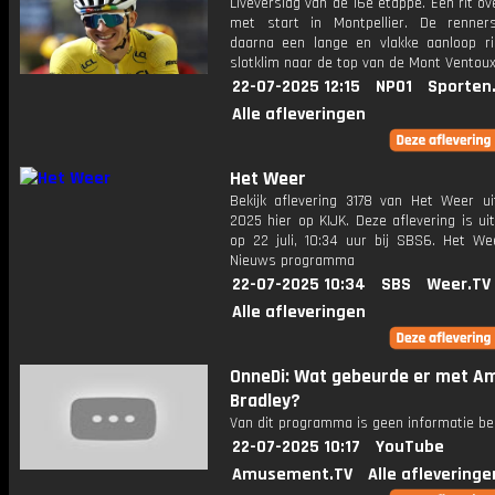
Liveverslag van de 16e etappe. Een rit o
met start in Montpellier. De renne
daarna een lange en vlakke aanloop ri
slotklim naar de top van de Mont Ventoux
22-07-2025 12:15
NPO1
Sporten
Alle afleveringen
Het Weer
Bekijk aflevering 3178 van Het Weer ui
2025 hier op KIJK. Deze aflevering is u
op 22 juli, 10:34 uur bij SBS6. Het We
Nieuws programma
22-07-2025 10:34
SBS
Weer.TV
Alle afleveringen
OnneDi: Wat gebeurde er met A
Bradley?
Van dit programma is geen informatie be
22-07-2025 10:17
YouTube
Amusement.TV
Alle afleveringe