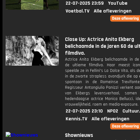
22-07-2025 23:59
YouTube
Voetbal.TV
Alle afleveringen
Close Up: Actrice Anita Ekberg
belichaamde in de jaren 60 de u
filmdiva.
Actrice Anita Ekberg belichaamde in de
de ultieme filmdiva. Haar meest icon
speelde ze in Fellini's La Dolce Vita, als 
in de zwarte strapless avondjurk die op
spontaan in de Romeinse Trevifonte
Regisseur Antongiulio Panizzi verkent a
van Ekbergs levensverhaal, same
hedendaagse actrice Monica Bellucci, id
vrouwelijkheid, roem en media-exposure.
22-07-2025 23:10
NPO2
Cultuur
Kennis.TV
Alle afleveringen
Shownieuws