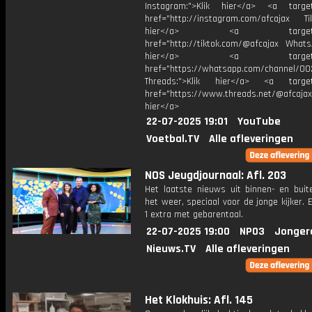
Instagram:">Klik hier</a> <a target
href="http://instagram.com/afcajax TikT
hier</a> <a target="_
href="http://tiktok.com/@afcajax WhatsA
hier</a> <a target="_
href="https://whatsapp.com/channel/
Threads:">Klik hier</a> <a target=
href="https://www.threads.net/@afcajax
hier</a>
22-07-2025 19:01
YouTube
Voetbal.TV
Alle afleveringen
NOS Jeugdjournaal: Afl. 203
Het laatste nieuws uit binnen- en buit
het weer, speciaal voor de jonge kijker.
1 extra met gebarentaal.
22-07-2025 19:00
NPO3
Jonger
Nieuws.TV
Alle afleveringen
Het Klokhuis: Afl. 145