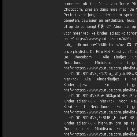
nummers uit Het Feest van Tante Ri
Chocobom. Zing en dans mee met "De M
Perfect voor jonge kinderen om spelend
genieten, bewegen en ontdekken. Thuis, 
of op de camping! 💃🕺 👉 Abonneer op 
voor meer vrolijke kinderliedjes: <a targe
href="https://www.youtube.com/@Minidis
sub_confirmation=1">Klik hier</a> 📺 B
onze playlists: De Film Het Feest van Tant
De Chocobom | Alle Liedjes Kinde
Nederlands | Minidisco: <a target=
href="https://www.youtube.com/playlist
list=PL0Ce81PoTVxgk9t77fn_cy0_cJqIF8wS
hier</a> Alle Kinderliedjes | Ned
Kinderliedjes: <a target="
href="https://www.youtube.com/playlist
list=PL0Ce81PoTVxi6nHf5IXkgchUHt-cLE4
Kinderliedjes">Klik hier</a> voor P
Kleuters | Nederlands: <a target=
href="https://www.youtube.com/playlist
list=PL0Ce81PoTVxgEz8M8u_HqJueDd48
Kinderliedjes">Klik hier</a> om op te
Dansen met Minidisco: <a target=
href="https://www.youtube.com/playlist