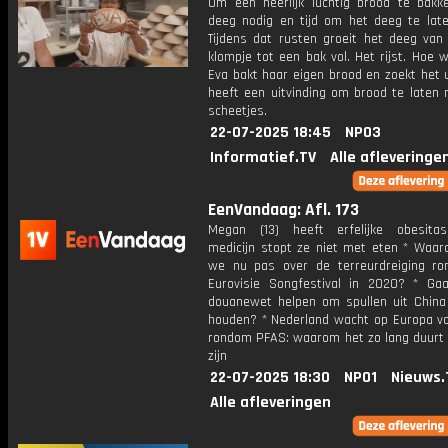
Om een heerlijk luchtig brood te bakk
deeg nodig en tijd om het deeg te late
Tijdens dat rusten groeit het deeg van 
klompje tot een bak vol. Het rijst. Hoe 
Eva bakt haar eigen brood en zoekt het u
heeft een uitvinding om brood te laten 
scheetjes.
22-07-2025 18:45
NPO3
Informatief.TV
Alle afleveringe
EenVandaag: Afl. 173
Megan (13) heeft erfelijke obesita
medicijn stopt ze niet met eten * Waa
we nu pas over de terreurdreiging r
Eurovisie Songfestival in 2020? * Ga
douanewet helpen om spullen uit China
houden? * Nederland wacht op Europa vo
rondom PFAS: waarom het zo lang duurt t
zijn
22-07-2025 18:30
NPO1
Nieuws.
Alle afleveringen