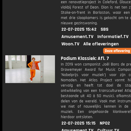
een renovatieproject in Coleford, Glouce
vlakbij Forest of Dean. Dion is net ten 
Stoke-on-Trent in Barlaston, waar een ​
met drie slaapkamers is gekocht om te d
nieuwe gezinswoning.
22-07-2025 15:42
SBS
Amusement.TV
Informatief.TV
Woon.TV
Alle afleveringen
Podium Klassiek: Afl. 7
In 2019 won componist Joël Bons de pre
Grawemeyer Award for Music Composi
'Nobelprijs voor muziek') voor zijn c
Nomaden. Het Atlas Project vormt h
vervolg en heeft tot doel de stap
ontwikkeling van een transcultureel Atl
bestaande uit 40 à 50 musici, afkomstig
delen van de wereld. Vaak met instrum
we niet of nauwelijks kennen in de
muziek. Een ongehoorde klankwere
hierdoor ontsloten.
22-07-2025 15:15
NPO2
Amusement.TV
Cultuur.TV