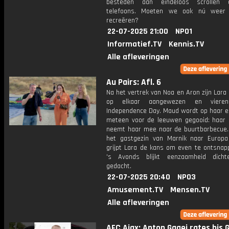
besteden aan eindeloos scrollen
telefoons. Moeten we ook nú weer 
recreëren?
22-07-2025 21:00
NPO1
Informatief.TV
Kennis.TV
Alle afleveringen
Au Pairs: Afl. 6
Na het vertrek van Noa en Aron zijn Lara
op elkaar aangewezen en viere
Independence Day. Maud wordt op haar e
meteen voor de leeuwen gegooid: haar 
neemt haar mee naar de buurtbarbecue
het gastgezin van Marnik naar Europa 
grijpt Lara de kans om even te ontsnap
's Avonds blijkt eenzaamheid dicht
gedacht.
22-07-2025 20:40
NPO3
Amusement.TV
Mensen.TV
Alle afleveringen
AFC Ajax: Anton Gaaei rates his 