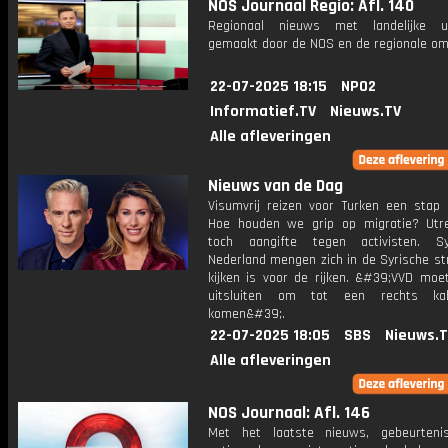
NOS Journaal Regio: Afl. 140
Regionaal nieuws met landelijke uit
gemaakt door de NOS en de regionale om
22-07-2025 18:15
NPO2
Informatief.TV
Nieuws.TV
Alle afleveringen
Nieuws van de Dag
Visumvrij reizen voor Turken een stap d
Hoe houden we grip op migratie? Utr
toch aangifte tegen activisten. Sy
Nederland mengen zich in de Syrische str
kijken is voor de rijken. &#39;VVD moe
uitsluiten om tot een rechts ka
komen&#39;.
22-07-2025 18:05
SBS
Nieuws.
Alle afleveringen
NOS Journaal: Afl. 146
Met het laatste nieuws, gebeurteni