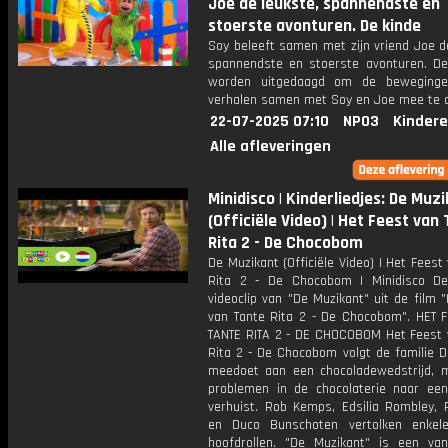
Joe de leukste, spannendste en
stoerste avonturen. De kinde
Soy beleeft samen met zijn vriend Joe d
spannendste en stoerste avonturen. De
worden uitgedaagd om de beweginge
verhalen samen met Soy en Joe mee te 
22-07-2025 07:10
NPO3
Kindere
Alle afleveringen
Minidisco | Kinderliedjes: De Muz
(Officiële Video) | Het Feest van
Rita 2 - De Chocobom
De Muzikant (Officiële Video) | Het Feest
Rita 2 - De Chocobom | Minidisco De 
videoclip van "De Muzikant" uit de film 
van Tante Rita 2 - De Chocobom". HET 
TANTE RITA 2 - DE CHOCOBOM Het Feest 
Rita 2 - De Chocobom volgt de familie D
meedoet aan een chocoladewedstrijd, 
problemen in de chocolaterie naar ee
verhuist. Rob Kemps, Edsilia Rombley,
en Duco Bunschoten vertolken enkel
hoofdrollen. "De Muzikant" is een va