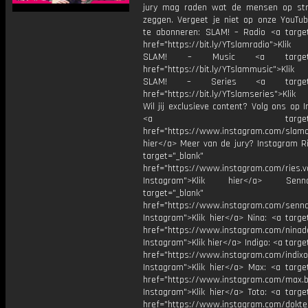
jury mag raden wat de mensen op st
zeggen. Vergeet je niet op onze YouTub
te abonneren: SLAM! – Radio <a target
href="https://bit.ly/YTslamradio">Klik
SLAM! – Music <a target="_
href="https://bit.ly/YTslammusic">Klik
SLAM! – Series <a target="
href="https://bit.ly/YTslamseries">Klik
Wil jij exclusieve content? Volg ons op 
<a target="_bl
href="https://www.instagram.com/slamoff
hier</a> Meer van de jury? Instagram Ri
target="_blank"
href="https://www.instagram.com/ries.v
Instagram">Klik hier</a> Se
target="_blank"
href="https://www.instagram.com/senna
Instagram">Klik hier</a> Nina: <a targe
href="https://www.instagram.com/ninad
Instagram">Klik hier</a> Indigo: <a targe
href="https://www.instagram.com/indixo
Instagram">Klik hier</a> Max: <a target
href="https://www.instagram.com/max.b
Instagram">Klik hier</a> Toto: <a targe
href="https://www.instagram.com/dokte