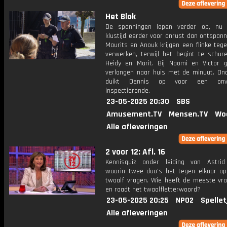
Het Blok
De spanningen lopen verder op, nu 
klustijd eerder voor onrust dan ontspann
Maurits en Anouk krijgen een flinke tege
verwerken, terwijl het begint te schur
Heidy en Marit. Bij Naomi en Victor g
verlangen naar huis met de minuut. On
duikt Dennis op voor een onve
inspectieronde.
23-05-2025 20:30
SBS
Amusement.TV
Mensen.TV
Wo
Alle afleveringen
2 voor 12: Afl. 16
Kennisquiz onder leiding van Astri
waarin twee duo's het tegen elkaar o
twaalf vragen. Wie heeft de meeste vr
en raadt het twaalfletterwoord?
23-05-2025 20:25
NPO2
Spellet
Alle afleveringen