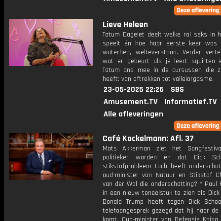
Lieve Heleen
Tatum Dagelet deelt welke rol seks in h
speelt én hoe haar eerste keer was
waterbed, welteverstaan. Verder verte
wat er gebeurt als je leert squirten
Tatum ons mee in de cursussen die 
heeft: van aftrekken tot valleiorgasme.
23-05-2025 22:26
SBS
Amusement.TV
Informatief.TV
Alle afleveringen
Café Kockelmann: Afl. 37
Mats Akkerman ziet het Songfestiva
politieker worden en dat Dick Sc
stikstofprobleem toch heeft onderschat.
oud-minister van Natuur en Stikstof Ch
van der Wal die onderschatting? * Paul 
in een nieuw toneelstuk te zien als Dick
Donald Trump heeft tegen Dick Scho
telefoongesprek gezegd dat hij naar de
komt. Oud-minister van Defensie Kajsa 