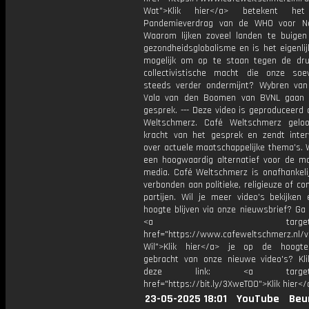
Wat">Klik hier</a> betekent he
Pandemieverdrag van de WHO voor Ne
Waarom lijken zoveel landen te buigen
gezondheidsglobalisme en is het eigenli
mogelijk om op te staan tegen de dr
collectivistische macht die onze soeve
steeds verder ondermijnt? Wybren va
Vala van den Boomen van BVNL gaan 
gesprek. --- Deze video is geproduceerd
Weltschmerz. Café Weltschmerz gelo
kracht van het gesprek en zendt inter
over actuele maatschappelijke thema's. 
een hoogwaardig alternatief voor de m
media. Café Weltschmerz is onafhankelij
verbonden aan politieke, religieuze of c
partijen. Wil je meer video's bekijken
hoogte blijven via onze nieuwsbrief? Ga
<a target="_bl
href="https://www.cafeweltschmerz.nl/v
Wil">Klik hier</a> je op de hoogt
gebracht van onze nieuwe video's? Kl
deze link: <a target="_
href="https://bit.ly/3XweTO0">Klik hier</
23-05-2025 18:01
YouTube
Beu