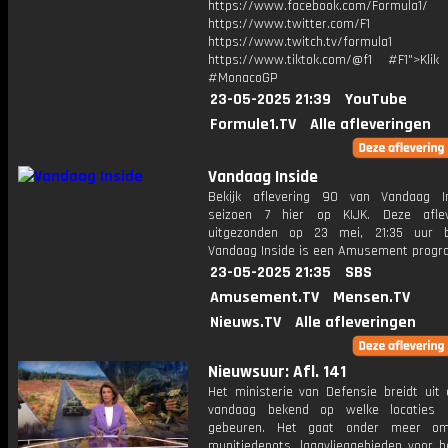
https://www.facebook.com/Formula1/
https://www.twitter.com/F1
https://www.twitch.tv/formula1
https://www.tiktok.com/@f1 #F1">Klik
#MonacoGP
23-05-2025 21:39
YouTube
Formule1.TV
Alle afleveringen
Vandaag Inside
Bekijk aflevering 90 van Vandaag I
seizoen 7 hier op KIJK. Deze aflev
uitgezonden op 23 mei, 21:35 uur b
Vandaag Inside is een Amusement prog
23-05-2025 21:35
SBS
Amusement.TV
Mensen.TV
Nieuws.TV
Alle afleveringen
Nieuwsuur: Afl. 141
Het ministerie van Defensie breidt uit
vandaag bekend op welke locaties 
gebeuren. Het gaat onder meer o
munitiedepots, laagvlieggebieden voor h