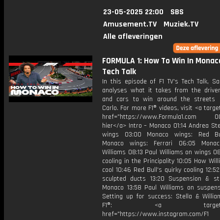
23-05-2025 22:00
SBS
Amusement.TV
Muziek.TV
Alle afleveringen
FORMULA 1: How To Win In Monaco
Tech Talk
In this episode of F1 TV's Tech Talk, S
analyses what it takes from the drive
and cars to win around the streets
Carlo. For more F1® videos, visit <a targe
href="https://www.Formula1.com 00:
hier</a> Intro – Monaco 01:14 Andrea Ste
wings 03:00 Monaco wings: Red Bu
Monaco wings: Ferrari 06:05 Monac
Williams 08:13 Paul Williams on wings 0
cooling in the Principality 10:05 How Wil
cool 10:46 Red Bull's quirky cooling 12:5
sculpted ducts 13:20 Suspension & st
Monaco 13:58 Paul Williams on suspens
Setting up for success: Stella & Willia
F1®: <a target="_b
href="https://www.instagram.com/F1