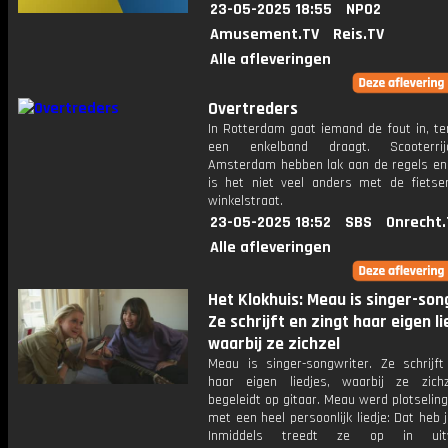
23-05-2025 18:55
NPO2
Amusement.TV
Reis.TV
Alle afleveringen
Overtreders
In Rotterdam gaat iemand de fout in, terw
een enkelband draagt. Scooterri
Amsterdam hebben lak aan de regels en 
is het niet veel anders met de fietse
winkelstraat.
23-05-2025 18:52
SBS
Onrecht.
Alle afleveringen
Het Klokhuis: Meau is singer-son
Ze schrijft en zingt haar eigen li
waarbij ze zichzel
Meau is singer-songwriter. Ze schrijft
haar eigen liedjes, waarbij ze zich
begeleidt op gitaar. Meau werd plotseli
met een heel persoonlijk liedje: Dat heb j
Inmiddels treedt ze op in uitv