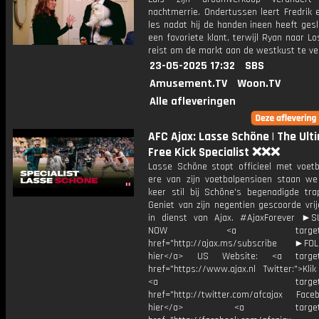
nachtmerrie. Ondertussen leert Fredrik 
les nadat hij de handen ineen heeft ges
een favoriete klant, terwijl Ryan naar L
reist om de markt aan de westkust te ve
23-05-2025 17:32
SBS
Amusement.TV
Woon.TV
Alle afleveringen
AFC Ajax: Lasse Schöne | The Ult
Free Kick Specialist ❌❌❌
Lasse Schöne stopt officieel met voetba
ere van zijn voetbalpensioen staan w
keer stil bij Schöne's begenadigde trap
Geniet van zijn negentien gescoorde vri
in dienst van Ajax. #AjaxForever ►
NOW <a target="_b
href="http://ajax.ms/subscribe ►FOL
hier</a> US Website: <a target=
href="https://www.ajax.nl Twitter:">Kli
<a target="_bl
href="http://twitter.com/afcajax Facebo
hier</a> <a target="_