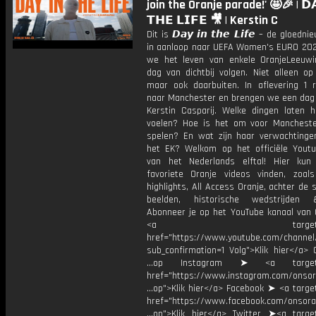
join the Oranje parade!' 🤩🎉 | 𝗗𝗔
𝗧𝗛𝗘 𝗟𝗜𝗙𝗘 🎥 | Kerstin C
Dit is 𝘿𝙖𝙮 𝙞𝙣 𝙩𝙝𝙚 𝙇𝙞𝙛𝙚 – de gloedn
in aanloop naar UEFA Women's EURO 202
we het leven van enkele OranjeLeeuw
dag van dichtbij volgen. Niet alleen op
maar ook daarbuiten. In aflevering 1 
naar Manchester en brengen we een dag
Kerstin Casparij. Welke dingen laten h
voelen? Hoe is het om voor Mancheste
spelen? En wat zijn haar verwachting
het EK? Welkom op het officiële Youtu
van het Nederlands elftal! Hier kun
favoriete Oranje videos vinden, zoals
highlights, All Access Oranje, achter de
beelden, historische wedstrijden
Abonneer je op het YouTube kanaal van 
<a target="_bl
href="https://www.youtube.com/chann
sub_confirmation=1 Volg">Klik hier</a> 
...op Instagram ➤ <a target="
href="https://www.instagram.com/onsor
...op">Klik hier</a> Facebook ➤ <a targe
href="https://www.facebook.com/onsora
...op">Klik hier</a> Twitter ➤<a target