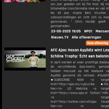
zes jaar geleden om bij Tim Knol. Hij m
lichamelijke transformatie mee en viel 40 
Na 45 jaar stopte Bert Visscher 
solovoorstellingen en richt zich nu me
gezinsleven. * Chris Hordijk geeft
gastoptreden.
23-05-2025 19:05
NPO1
Mensen
Nieuws.TV
Alle afleveringen
AFC Ajax: Hasan Ayyildiz wint La
Schöne Trophy: 'Écht een belonin
In april werden er weer prachtige doelp
de verschillende Ajax-teams gemaak
hebben massaal op het doelpunt v
Ayyildiz gestemd als winnaar. #GoalO
►SUBSCRIBE NOW <a target="
href="http://ajax.ms/subscribe ►FOL
hier</a> US Website: <a target=
href="https://www.ajax.nl Twitter:">Kli
<a target="_bl
href="http://twitter.com/afcajax Facebo
hier</a> <a target="_