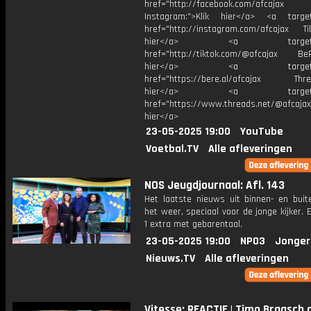
href="http://facebook.com/afcajax
Instagram:">Klik hier</a> <a target
href="http://instagram.com/afcajax TikT
hier</a> <a target="_
href="http://tiktok.com/@afcajax BeRe
hier</a> <a target="_
href="https://bere.al/afcajax Threa
hier</a> <a target="_
href="https://www.threads.net/@afcajax
hier</a>
23-05-2025 19:00
YouTube
Voetbal.TV
Alle afleveringen
NOS Jeugdjournaal: Afl. 143
Het laatste nieuws uit binnen- en buit
het weer, speciaal voor de jonge kijker.
1 extra met gebarentaal.
23-05-2025 19:00
NPO3
Jonger
Nieuws.TV
Alle afleveringen
Vitesse: REACTIE | Timo Braasch 