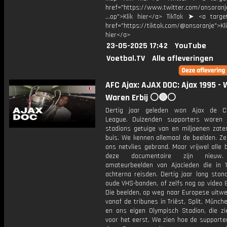
href="https://www.twitter.com/onsoranj
...op">Klik hier</a> TikTok ➤ <a target
href="https://tiktok.com/@onsoranje">Kli
hier</a>
23-05-2025 17:42
YouTube
Voetbal.TV
Alle afleveringen
AFC Ajax: AJAX DOC: Ajax 1995 - W
Waren Erbij ⚪️🔴⚪️
Dertig jaar geleden won Ajax de C
League. Duizenden supporters waren
stadions getuige van en miljoenen zate
buis. We kennen allemaal de beelden. Ze
ons netvlies gebrand. Maar vrijwel alle 
deze documentaire zijn nieuw.
amateurbeelden van Ajacieden die in 
achterna reisden. Dertig jaar lang ston
oude VHS-banden, of zelfs nog op video 
Die beelden, op weg naar Europese uitwe
vanaf de tribunes in Triëst, Split, Münc
en ons eigen Olympisch Stadion, die z
voor het eerst. We zien hoe de supporte