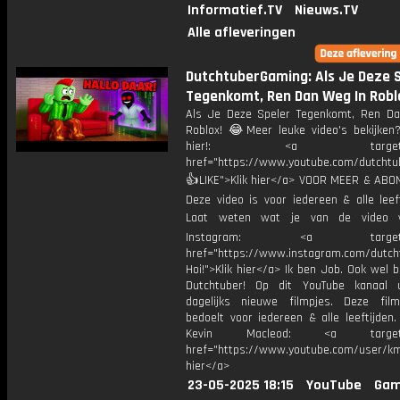
Informatief.TV
Nieuws.TV
Alle afleveringen
DutchtuberGaming: Als Je Deze 
Tegenkomt, Ren Dan Weg In Robl
Als Je Deze Speler Tegenkomt, Ren D
Roblox! 😂Meer leuke video's bekijken
hier!: <a target="_b
href="https://www.youtube.com/dutcht
👍LIKE">Klik hier</a> VOOR MEER & ABO
Deze video is voor iedereen & alle leef
Laat weten wat je van de video v
Instagram: <a target="_
href="https://www.instagram.com/dutch
Hoi!">Klik hier</a> Ik ben Job. Ook wel 
Dutchtuber! Op dit YouTube kanaal 
dagelijks nieuwe filmpjes. Deze film
bedoelt voor iedereen & alle leeftijden
Kevin Macleod: <a target="
href="https://www.youtube.com/user/km
hier</a>
23-05-2025 18:15
YouTube
Gam