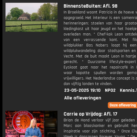
BinnensteBuiten: Afl. 98
In Broekland woont Patricia in de hoeve 
opgegroeid. Het interieur is een samenr
herinneringen; stoelen van haar grooto
kledingkast uit haar jeugd en het hoekj
overleden man. * Chef-kok Leon ontdek
van een verrassende kant. Met fil
wildplukker Bas Nabers loopt hij een 
wildplukwandeling door stadsparken en
Vecht. Met de buit maakt Leon in hartje
gerecht. * Duurzame lifestyle-exper
Eyskoot gaat naar het repaircafé in 
waar kapotte spullen worden gema
vrijwilligers. Het Nederlandse concept is 
dan vijftig landen te vinden.
23-05-2025 19:10
NPO2
Kennis.
Alle afleveringen
Carrie op Vrijdag: Afl. 17
Brian de Hond verloor vijf jaar geleden 
Marc aan blaaskanker en gebruikt h
inspiratie voor zijn stichting. * Onze C
Week is dansgroep Forever Young. * De 