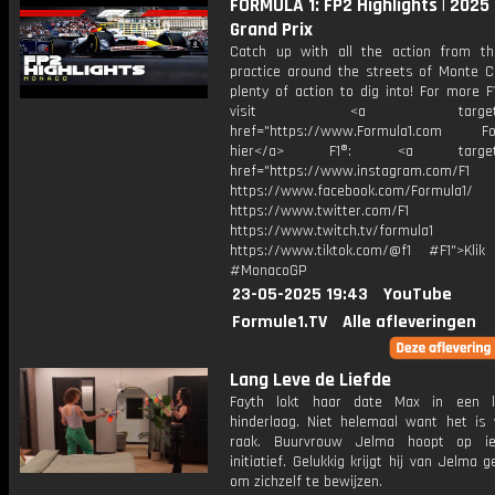
FORMULA 1: FP2 Highlights | 202
Grand Prix
Catch up with all the action from t
practice around the streets of Monte Ca
plenty of action to dig into! For more F
visit <a target="_b
href="https://www.Formula1.com Fol
hier</a> F1®: <a target="_
href="https://www.instagram.com/F1
https://www.facebook.com/Formula1/
https://www.twitter.com/F1
https://www.twitch.tv/formula1
https://www.tiktok.com/@f1 #F1">Klik
#MonacoGP
23-05-2025 19:43
YouTube
Formule1.TV
Alle afleveringen
Lang Leve de Liefde
Fayth lokt haar date Max in een li
hinderlaag. Niet helemaal want het is w
raak. Buurvrouw Jelma hoopt op i
initiatief. Gelukkig krijgt hij van Jelma g
om zichzelf te bewijzen.