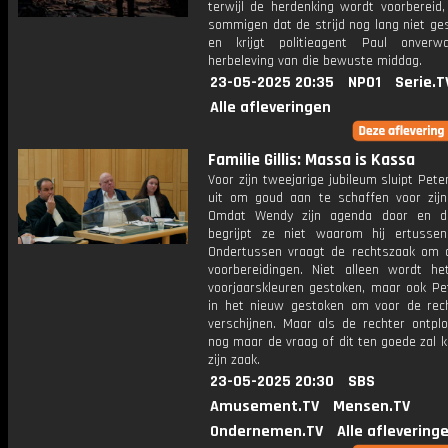
terwijl de herdenking wordt voorbereid,
sommigen dat de strijd nog lang niet ge
en krijgt politieagent Paul onverw
herbeleving van die bewuste middag.
23-05-2025 20:35
NPO1
Serie.T
Alle afleveringen
Familie Gillis: Massa is Kassa
Voor zijn tweejarige jubileum sluipt Pete
uit om goud aan te schaffen voor zijn 
Omdat Wendy zijn agenda door en do
begrijpt ze niet waarom hij ertussenu
Ondertussen vraagt de rechtszaak om 
voorbereidingen. Niet alleen wordt he
voorjaarskleuren gestoken, maar ook Pe
in het nieuw gestoken om voor de rec
verschijnen. Maar als de rechter ontplo
nog maar de vraag of dit ten goede zal 
zijn zaak.
23-05-2025 20:30
SBS
Amusement.TV
Mensen.TV
Ondernemen.TV
Alle aflevering