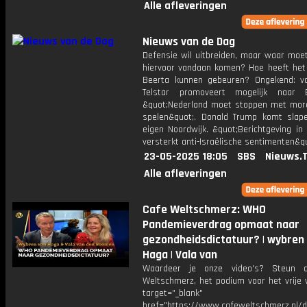
Alle afleveringen
Nieuws van de Dag
Defensie wil uitbreiden, maar waar moet
hiervoor vandaan komen? Hoe heeft het
Beerta kunnen gebeuren? Ongekend: vo
Telstar promoveert mogelijk naar Er
&quot;Nederland moet stoppen met morel
spelen&quot;. Donald Trump komt slap
eigen Noordwijk. &quot;Berichtgeving in
versterkt anti-Israëlische sentimenten&qu
23-05-2025 18:05
SBS
Nieuws.
Alle afleveringen
Cafe Weltschmerz: WHO
Pandemieverdrag opmaat naar
gezondheidsdictatuur? | wybren
Haga | Vala van
Waardeer je onze video's? Steun 
Weltschmerz, het podium voor het vrije 
target="_blank"
href="https://www.cafeweltschmerz.nl/