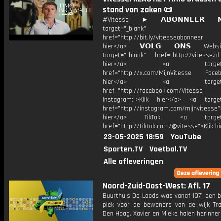
stand van zaken 📜
#Vitesse ► 𝗔𝗕𝗢𝗡𝗡𝗘𝗘𝗥 
target="_blank"
href="http://bit.ly/vitesseabonnee
hier</a> 𝗩𝗢𝗟𝗚 𝗢𝗡𝗦 Webs
target="_blank" href="http://vitesse.nl
hier</a> <a target="_
href="http://x.com/MijnVitesse Facebo
hier</a> <a target="_
href="http://facebook.com/Vitesse
Instagram:">Klik hier</a> <a target
href="http://instagram.com/mijnvitesse">
hier</a> TikTok: <a target="
href="http://tiktok.com/@vitesse">Klik h
23-05-2025 18:59
YouTube
Sporten.TV
Voetbal.TV
Alle afleveringen
Noord-Zuid-Oost-West: Afl. 17
Buurthuis De Loods was vanaf 1971 een b
plek voor de bewoners van de wijk Tra
Den Haag. Xavier en Mieke halen herinner