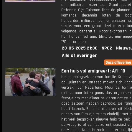
en militaire kazernes. Staatssecre
Defensie Gijs Tuinman licht de plannen 
komende decennia laten de baby
honderden miljarden aan erfenissen na.
straks voor een groot deel terecht ko
volgende generatie. Notariskantoren 
hun handen vol aan, blijkt uit een enqu
170 notarissen.
23-05-2025 21:30
NPO2
Nieuws
Alle afleveringen
Een huis vol emigreert: Afl. 10
Het campingseizoen van familie Kraan zi
op. Quinten en Caressa maken zich klaar
vertrek naar Nederland. Maar de famili
niet zomaar laten gaan, dus organiser
feestje om met elkaar te vieren dat ze 
goed seizoen hebben gedraaid. De famil
heeft bezoek. Er is familie over uit Ned
ouders van Pim zijn er om eindelijk met 
het veel besproken nieuwe huis te bekij
de vraag is of ze net zo enthousiast zi
en Melissa. Nu er bezoek is, is er ook tij