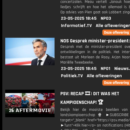
concertzalen. Meau vertelt Janouk ho
liedjes schrijft en hoe het allemaal is
Op advies van Pien gaat ook Lobbert zing
23-05-2025 18:45
NPO3
Informatief.TV
Alle afleveringe
NOS Gesprek minister-president: 
Gesprek met de minister-president ove
ontwikkelingen in de politiek. Het inte
bestaat uit Marleen de Rooy, Arjan Noor
Mariëlle Tweebeeke.
23-05-2025 18:45
NPO1
Nieuws
Politiek.TV
Alle afleveringen
PSV: RECAP 🎞️ | DIT WAS HET
KAMPIOENSCHAP! 🏆
Bekijk hier de mooiste beelden van
landskampioenschap 🍿 ►SUBSCRIB
target="_blank" href="https://psv.medi
►Turn">Klik hier</a> on notifications (Hit 