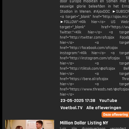
door Europa maakten en samen met 
eeuwige glorie beleefden in het Ern
Stadion in Wenen. #AjaxDOC ►SUBSC
<a target="_blank" href="http://ajax.ms
►FOLLOW">Klik hier</a> US Webs
target="_blank" href="https://www
Twitter:">Klik hier</a> <a target=
href="http://twitter.com/afcajax Facebo
hier</a> <a target="_
href="http://facebook.com/afcajax
Instagram:">Klik hier</a> <a target
href="http://instagram.com/afcajax TikT
hier</a> <a target="_
href="http://tiktok.com/@afcajax BeRe
hier</a> <a target="_
href="https://bere.al/afcajax Threa
hier</a> <a target="_
href="https://www.threads.net/@afcajax
hier</a>
23-05-2025 17:38
YouTube
Voetbal.TV
Alle afleveringen
Million Dollar Listing NY
Luis zijn droomverkoop verander