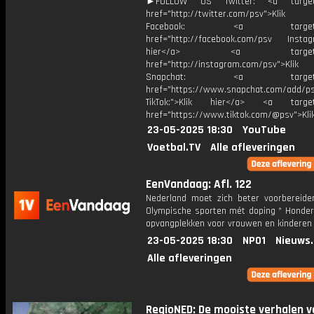
►FOLLOW US Twitter: <a target=
href="http://twitter.com/psv">Klik
Facebook: <a target="_
href="http://facebook.com/psv Instagr
hier</a> <a target="_
href="http://instagram.com/psv">Klik
Snapchat: <a target="_
href="https://www.snapchat.com/add/p
TikTok:">Klik hier</a> <a target=
href="https://www.tiktok.com/@psv">Klik
23-05-2025 18:30
YouTube
Voetbal.TV
Alle afleveringen
EenVandaag: Afl. 122
Nederland moet zich beter voorbereide
Olympische sporten mét doping * Honder
opvangplekken voor vrouwen en kinderen
23-05-2025 18:30
NPO1
Nieuws
Alle afleveringen
RegioNED: De mooiste verhalen v