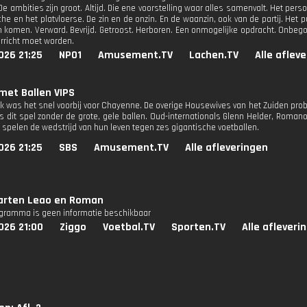
e ambities zijn groot. Altijd. Die ene voorstelling waar alles samenvalt. Het perso
he en het platvloerse. De zin en de onzin. En de waanzin, ook van de partij. Het pu
n komen. Verward. Bevrijd. Getroost. Herboren. Een onmogelijke opdracht. Onbeg
erricht moet worden.
026 21:25
NPO1
Amusement.TV
Lachen.TV
Alle aflev
met Ballen VIPS
k was het snel voorbij voor Chayenne. De overige Housewives van het Zuiden probe
 dit spel zonder de grote, gele ballen. Oud-internationals Glenn Helder, Roma
r spelen de wedstrijd van hun leven tegen zes gigantische voetballen.
026 21:25
SBS
Amusement.TV
Alle afleveringen
arten Leao en Roman
ogramma is geen informatie beschikbaar
026 21:00
Ziggo
Voetbal.TV
Sporten.TV
Alle afleveri