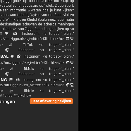
j Ziggo gratis op kanaal 14! Meer info? Kijk op
 voetbal vanaf augustus op 1 plek: Ziggo Sport.
 Meer informatie & weten hoe je kunt kijken?
laat. Aan tafel bij Wytse van der Goot sluiten
aart, Wim Kieft en Khalid Boulahrouz regelmatig
. De deskundigen schuwen de scherpe meningen
 talkshows van Ziggo Sport kun je kijken op <a
𝗢𝗥𝗧 🧡 📸 Instagram: <a target="_blank"
://on.ziggo.nl/zs_twitter">Klik hier</a> 🧑💻
ier</a> 🤳 TikTok: <a target="_blank"
ort.nl 🎧 Podcasts: <a target="_blank"
𝗘𝗧𝗕𝗔𝗟 ⚽️ 📸 Instagram: <a target="_blank"
://on.ziggo.nl/zsv_twitter">Klik hier</a> 🧑💻
hier</a> 🤳 TikTok: <a target="_blank"
ort.nl 🎧 Podcasts: <a target="_blank"
𝗖𝗜𝗡𝗚 🏁 📸 Instagram: <a target="_blank"
://on.ziggo.nl/zsr_twitter">Klik hier</a> 🧑💻
hier</a> 🤳 TikTok: <a target="_blank"
rt #Rondo #Talkshow
veringen