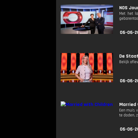
NOS Jour
Met het l
gebarentaa
06-06-2
De Staat
Bekijk afle
06-06-2
Married 
Een muis v
te doden, z
06-06-2