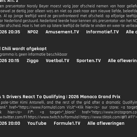
n: Afl. 2
 en presentator Noraly Beyer moest vorig jaar afscheid nemen van haar gelief
Hoewel ze dertig jaar alleen was en niet op zoek naar een nieuwe liefde, beleefde
e. Al op jonge leeftijd werd ze geconfronteerd met afscheid: op elfjarige leefti
r Nederland gestuurd. Nederland leerde haar kennen als presentator van het NO
der afscheid. Hoe is het om op latere leeftijd de liefde te vinden en weer te verlie
026 20:35
NPO2
Amusement.TV
Informatief.TV
Alle 
d Chili wordt afgekapt
ogramma is geen informatie beschikbaar
026 20:15
Ziggo
Voetbal.TV
Sporten.TV
Alle afleveri
1: Drivers React To Qualifying | 2026 Monaco Grand Prix
pole-sitter Kimi Antonelli, and the rest of the grid after a dramatic Qualifyi
lank" href="https://www.Formula1.com Visit">Klik hier</a> our store: <a target
lik hier</a> F1®: <a target="_blank" href="https://www.instagram.co
w.twitter.com/F1 https://www.twitch.tv/formula1 https://www.tiktok.com/@f1 #F1
026 20:00
YouTube
Formule1.TV
Alle afleveringen