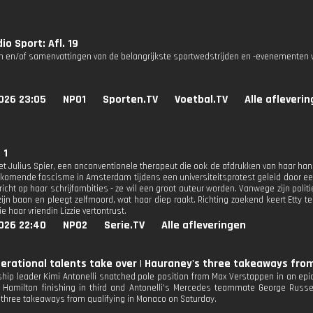
io Sport: Afl. 19
n en/of samenvattingen van de belangrijkste sportwedstrijden en -evenementen v
026 23:05
NPO1
Sporten.TV
Voetbal.TV
Alle afleveri
 1
et Julius Spier, een onconventionele therapeut die ook de afdrukken van haar h
komende fascisme in Amsterdam tijdens een universiteitsprotest geleid door een
icht op haar schrijfambities - ze wil een groot auteur worden. Vanwege zijn politi
ijn baan en pleegt zelfmoord, wat haar diep raakt. Richting zoekend keert Etty te
 haar vriendin Lizzie vertontrust.
026 22:40
NPO2
Serie.TV
Alle afleveringen
erational talents take over | Hauraney's three takeaways fro
ip leader Kimi Antonelli snatched pole position from Max Verstappen in an epic
 Hamilton finishing in third and Antonelli's Mercedes teammate George Russel
 three takeaways from qualifying in Monaco on Saturday.