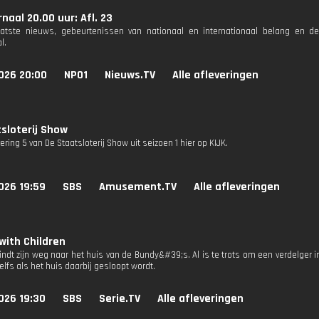
naal 20.00 uur: Afl. 23
aatste nieuws, gebeurtenissen van nationaal en internationaal belang en d
l.
026 20:00
NPO1
Nieuws.TV
Alle afleveringen
sloterij Show
vering 5 van De Staatsloterij Show uit seizoen 1 hier op KIJK.
026 19:59
SBS
Amusement.TV
Alle afleveringen
with Children
indt zijn weg naar het huis van de Bundy&#39;s. Al is te trots om een verdelger 
elfs als het huis daarbij gesloopt wordt.
026 19:30
SBS
Serie.TV
Alle afleveringen