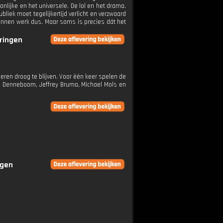
onlijke en het universele. De lol en het drama.
bliek moet tegelijkertijd verlicht en verzwaard
onnen werk dus. Maar soms is precies dát het
eringen
ren droog te blijven. Voor één keer spelen de
no Denneboom, Jeffrey Bruma, Michael Mols en
ngen