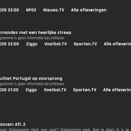
026 22:00
NPO2
Nieuws.TV
Alle afleveringen
rnandes met een heerlijke streep
ogramma is geen informatie beschikbaar
026 22:00
Ziggo
Voetbal.TV
Sporten.TV
Alle afleveri
chiet Portugal op voorsprong
ogramma is geen informatie beschikbaar
026 21:30
Ziggo
Voetbal.TV
Sporten.TV
Alle afleveri
ssen: Afl. 2
 waar Onbegonnen Werk over gaat? Onbegonnen werk. Niet te doen. Er is te 