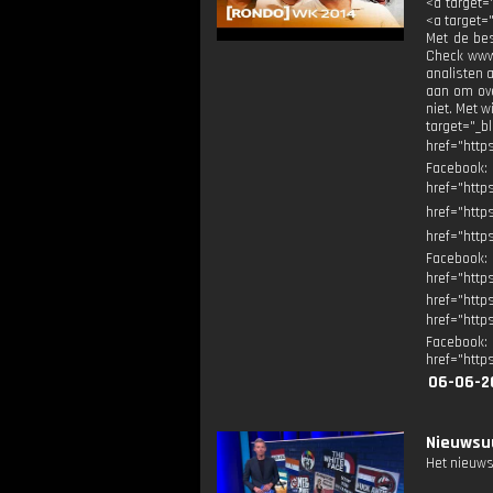
<a target="
<a target="
Met de bes
Check www.
analisten a
aan om ove
niet. Met 
target="_b
href="http
Facebook
href="ht
href="http
href="http
Facebook
href="ht
href="http
href="http
Facebook
href="http
06-06-2
Nieuwsuu
Het nieuws