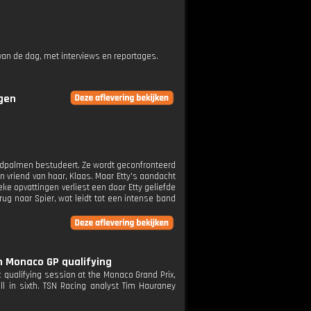
an de dag, met interviews en reportages.
ngen
andpalmen bestudeert. Ze wordt geconfronteerd
 vriend van haar, Klaas. Maar Etty's aandacht
eke opvattingen verliest een door Etty geliefde
rug naar Spier, wat leidt tot een intense band
m Monaco GP qualifying
 qualifying session at the Monaco Grand Prix,
l in sixth. TSN Racing analyst Tim Hauraney