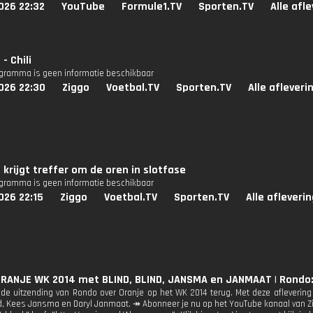
026 22:32
YouTube
Formule1.TV
Sporten.TV
Alle afl
- Chili
ogramma is geen informatie beschikbaar
026 22:30
Ziggo
Voetbal.TV
Sporten.TV
Alle afleveri
 krijgt treffer om de oren in slotfase
ogramma is geen informatie beschikbaar
026 22:15
Ziggo
Voetbal.TV
Sporten.TV
Alle afleveri
ORANJE WK 2014 met BLIND, BLIND, JANSMA en JANMAAT | Rondo:
r de uitzending van Rondo over Oranje op het WK 2014 terug. Met deze aflevering 
d, Kees Jansma en Daryl Janmaat. ↠ Abonneer je nu op het YouTube kanaal van Zig