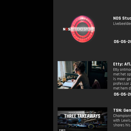
NOS Stud
Livebeelde
06-06-2
Etty: Afl.
Etty ontmo
met het op
is meer ger
professor z
met hem die
06-06-2
TSN: Gen
Championsh
with Lewis
shares his