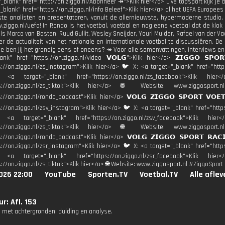
_blank" href="http://on.ziggo.nl/Abonneer ↠">Klik hier</a> Live topsport kijk je bi
_blank" href="https://on.ziggo.nl/info Beleef">Klik hier</a> al het UEFA Europees
te analisten en presentatoren, vanuit de allernieuwste, hypermoderne studio.
ziggo.nl/uefa! In Rondo is het voetbal, voetbal en nog eens voetbal dat de klok s
ls Marco van Basten, Ruud Gullit, Wesley Sneijder, Youri Mulder, Rafael van der V
r de actualiteit van het nationale en internationale voetbal te discussiëren
wie ben jij het grondig eens of oneens? ↠ Voor alle samenvattingen, interviews en
lank" href="https://on.ziggo.nl/video 𝗩𝗢𝗟𝗚">Klik hier</a> 𝗭𝗜𝗚𝗚𝗢 𝗦
s://on.ziggo.nl/zs_instagram">Klik hier</a> 🐦 X: <a target="_blank" href="https
: <a target="_blank" href="https://on.ziggo.nl/zs_facebook">Klik h
tps://on.ziggo.nl/zs_tiktok">Klik hier</a> 🌐 Website: www.ziggosp
s://on.ziggo.nl/rondo_podcast">Klik hier</a> 𝗩𝗢𝗟𝗚 𝗭𝗜𝗚𝗚𝗢 𝗦𝗣𝗢𝗥𝗧 𝗩𝗢
s://on.ziggo.nl/zsv_instagram">Klik hier</a> 🐦 X: <a target="_blank" href="https
: <a target="_blank" href="https://on.ziggo.nl/zsv_facebook">Klik 
tps://on.ziggo.nl/zs_tiktok">Klik hier</a> 🌐 Website: www.ziggosp
s://on.ziggo.nl/rondo_podcast">Klik hier</a> 𝗩𝗢𝗟𝗚 𝗭𝗜𝗚𝗚𝗢 𝗦𝗣𝗢𝗥𝗧 𝗥
s://on.ziggo.nl/zsr_instagram">Klik hier</a> 🐦 X: <a target="_blank" href="https
: <a target="_blank" href="https://on.ziggo.nl/zsr_facebook">Klik 
s://on.ziggo.nl/zs_tiktok">Klik hier</a> 🌐 Website: www.ziggosport.nl #ZiggoSpo
026 22:00
YouTube
Sporten.TV
Voetbal.TV
Alle afle
r: Afl. 153
 met achtergronden, duiding en analyse.