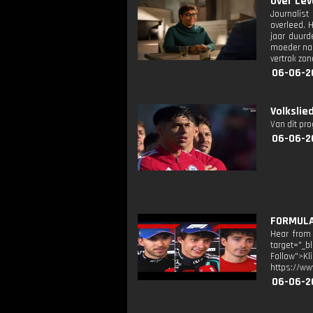
Over Leve
Journalist
overleed. 
jaar duurd
moeder naa
vertrok zon
06-06-2
Volkslie
Van dit pr
06-06-2
FORMULA 
Hear from 
target="_b
Follow">K
https://ww
06-06-2