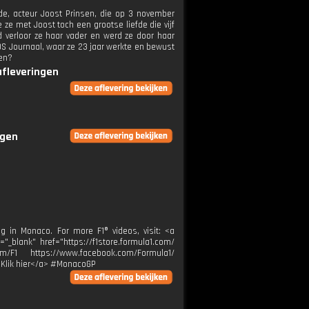
de, acteur Joost Prinsen, die op 3 november
 ze met Joost toch een grootse liefde die vijf
jd verloor ze haar vader en werd ze door haar
S Journaal, waar ze 23 jaar werkte en bewust
zen?
afleveringen
ngen
ng in Monaco. For more F1® videos, visit: <a
="_blank" href="https://f1store.formula1.com/
m/F1 https://www.facebook.com/Formula1/
">Klik hier</a> #MonacoGP