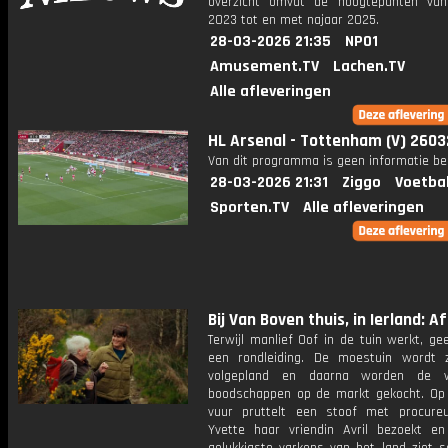
overzicht omvat de hoogtepunten van
2023 tot en met najaar 2025.
28-03-2026 21:35
NPO1
Amusement.TV
Lachen.TV
Alle afleveringen
HL Arsenal - Tottenham (V) 260
Van dit programma is geen informatie be
28-03-2026 21:31
Ziggo
Voetba
Sporten.TV
Alle afleveringen
Bij Van Boven thuis, in Ierland: Afl
Terwijl manlief Oof in de tuin werkt, ge
een rondleiding. De moestuin wordt z
volgepland en daarna worden de we
boodschappen op de markt gekocht. Op
vuur pruttelt een stoof met procureur
Yvette haar vriendin Avril bezoekt e