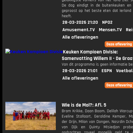
gelukkigste varkens van het land ziet s
De dag eindigt in de buitenkeuken en
geproost op het beste eten dat Ierland 
heeft.
28-03-2026 21:20
NPO2
Amusement.TV
Mensen.TV
Rei
Alle afleveringen
Keuken Kampioen Divisie:
Samenvatting Willem II - De Gra
Van dit programma is geen informatie be
28-03-2026 21:01
ESPN
Voetbal
Alle afleveringen
Wie is de Mol?: Afl. 5
Bram Krikke, Daan Boom, Delilah Warcup-
Eveline Stallaart, Geraldine Kemper, M
der Grijn, Milan van Dongen, Nasrdin Dch
van Dijk en Quinty Misiedjan prob
opdrachten zoveel mogelijk geld te v