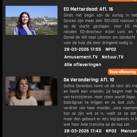
EO Metterdaad: Afl. 16
Sinds het begin van de oorlog in he
Oosten zijn meer dan 700.000 mensen i
op de vlucht geslagen. Voor EO Me
reisden EO-directeur Arjan Lock en 
Daniel de Wit naar Libanon om aandacht 
voor de hulp die daar dringend nodig is.
28-03-2026 17:55
NPO2
Amusement.TV
Natuur.TV
Alle afleveringen
De Verandering: Afl. 10
Salina Dorenbos komt uit de kast als tr
en heeft een vriendin. Ze begint met he
van testosteron. Haar stem wordt lager,
baardgroei te krijgen en ze laat zich, 
verdriet van haar moeder, Jace noemen. 
kan ze zijn wie ze is, voelt ze op da
maar dan gebeurt er iets ingrijpends in 
wat haar hele transitie op de kop zet.
28-03-2026 17:40
NPO2
Mensen