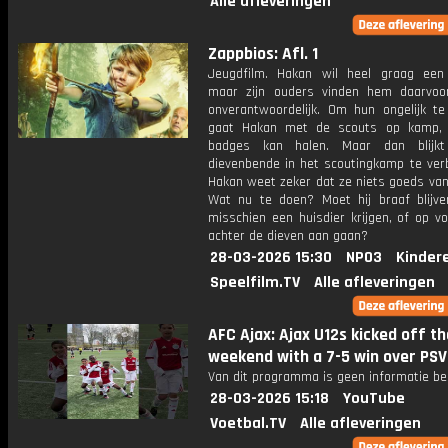
Alle afleveringen
Zappbios: Afl. 1
Jeugdfilm. Hakan wil heel graag een 
maar zijn ouders vinden hem daarvoo
onverantwoordelijk. Om hun ongelijk te
gaat Hakan met de scouts op kamp, 
badges kan halen. Maar dan blijk
dievenbende in het scoutingkamp te verb
Hakan weet zeker dat ze niets goeds van 
Wat nu te doen? Moet hij braaf blijv
misschien een huisdier krijgen, of op vo
achter de dieven aan gaan?
28-03-2026 15:30
NPO3
Kinder
Speelfilm.TV
Alle afleveringen
AFC Ajax: Ajax U12s kicked off th
weekend with a 7-5 win over PSV
Van dit programma is geen informatie be
28-03-2026 15:18
YouTube
Voetbal.TV
Alle afleveringen