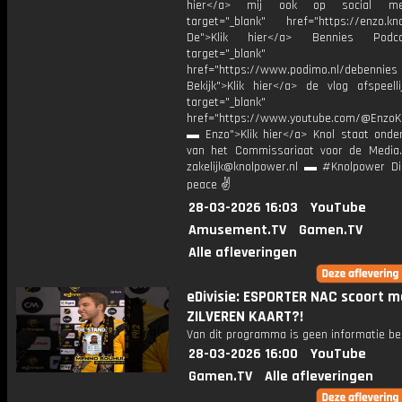
hier</a> mij ook op social me
target="_blank" href="https://enzo.kno
De">Klik hier</a> Bennies Podc
target="_blank"
href="https://www.podimo.nl/debennies
Bekijk">Klik hier</a> de vlog afspeelli
target="_blank"
href="https://www.youtube.com/@EnzoKn
▬ Enzo">Klik hier</a> Knol staat onder
van het Commissariaat voor de Media.
zakelijk@knolpower.nl ▬ #Knolpower Di
peace ✌
28-03-2026 16:03
YouTube
Amusement.TV
Gamen.TV
Alle afleveringen
eDivisie: ESPORTER NAC scoort m
ZILVEREN KAART?!
Van dit programma is geen informatie be
28-03-2026 16:00
YouTube
Gamen.TV
Alle afleveringen