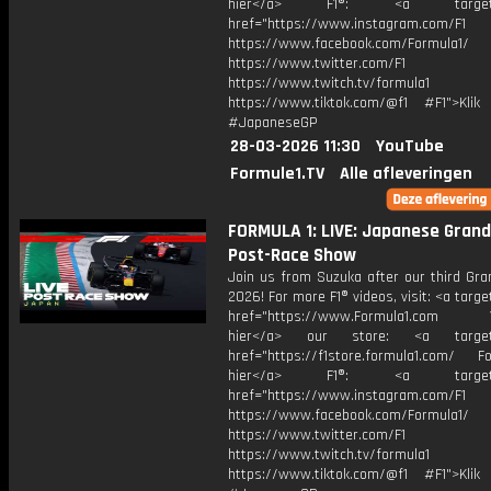
hier</a> F1®: <a target="_
href="https://www.instagram.com/F1
https://www.facebook.com/Formula1/
https://www.twitter.com/F1
https://www.twitch.tv/formula1
https://www.tiktok.com/@f1 #F1">Klik
#JapaneseGP
28-03-2026 11:30
YouTube
Formule1.TV
Alle afleveringen
FORMULA 1: LIVE: Japanese Grand
Post-Race Show
Join us from Suzuka after our third Gra
2026! For more F1® videos, visit: <a targe
href="https://www.Formula1.com Vis
hier</a> our store: <a target=
href="https://f1store.formula1.com/ Fol
hier</a> F1®: <a target="_
href="https://www.instagram.com/F1
https://www.facebook.com/Formula1/
https://www.twitter.com/F1
https://www.twitch.tv/formula1
https://www.tiktok.com/@f1 #F1">Klik