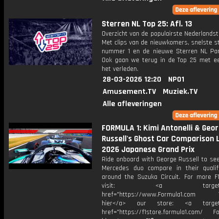
Sterren NL Top 25: Afl. 13
Overzicht van de populairste Nederlandsta
Met clips van de nieuwkomers, snelste st
nummer 1 en de nieuwe Sterren NL Par
Ook gaan we terug in de Top 25 met een
het verleden.
28-03-2026 12:20
NPO1
Amusement.TV
Muziek.TV
Alle afleveringen
FORMULA 1: Kimi Antonelli & Geo
Russell's Ghost Car Comparison L
2026 Japanese Grand Prix
Ride onboard with George Russell to se
Mercedes duo compare in their qualif
around the Suzuka Circuit. For more F1
visit: <a target="_b
href="https://www.Formula1.com Vis
hier</a> our store: <a target=
href="https://f1store.formula1.com/ Fol