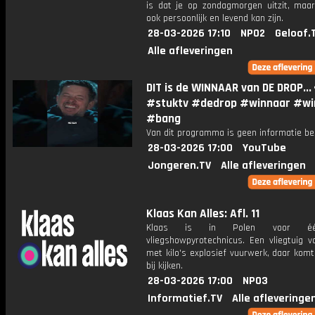
is dat je op zondagmorgen uitzit, maar
ook persoonlijk en levend kan zijn.
28-03-2026 17:10
NPO2
Geloof.
Alle afleveringen
DIT is de WINNAAR van DE DROP...
#stuktv #dedrop #winnaar #wi
#bang
Van dit programma is geen informatie be
28-03-2026 17:00
YouTube
Jongeren.TV
Alle afleveringen
Klaas Kan Alles: Afl. 11
Klaas is in Polen voor é
vliegshowpyrotechnicus. Een vliegtuig v
met kilo's explosief vuurwerk, daar kom
bij kijken.
28-03-2026 17:00
NPO3
Informatief.TV
Alle afleveringe