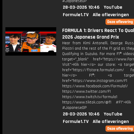
#JapaneseGP
28-03-2026 10:46
YouTube
Formule1.TV
Alle afleveringen
FORMULA 1: Drivers React To Quali
2026 Japanese Grand Prix
Hear from Kimi Antonelli, George Russe
Piastri and the rest of the F1 grid as the
Qualifying in Suzuka. For more F1® videos,
target="_blank" href="https://www.For
Visit">Klik hier</a> our store: <a targe
href="https://f1store.formula1.com/ Fol
hier</a> F1®: <a target="_
href="https://www.instagram.com/F1
https://www.facebook.com/Formula1/
https://www.twitter.com/F1
https://www.twitch.tv/formula1
https://www.tiktok.com/@f1 #F1">Klik
#JapaneseGP
28-03-2026 10:46
YouTube
Formule1.TV
Alle afleveringen