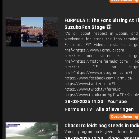
FORMULA 1: The Fans Sitting At T
Suzuka Fan Stage 👏
It's all about respect in Japan, and
weekend's fan stage the fans remaine
For more F1® videos, visit: <a target
href="https://www.Formula1.com Vis
hier</a> our store: <a target=
href="https://f1store.formula1.com/ Fol
hier</a> F1®: <a target="_
href="https://www.instagram.com/F1
https://www.facebook.com/Formula1/
https://www.twitter.com/F1
https://www.twitch.tv/formula1
https://www.tiktok.com/@f1 #F1">Klik hi
28-03-2026 14:30
YouTube
Formule1.TV
Alle afleveringen
Chacarra leidt nog steeds in Indi
Van dit programma is geen informatie be
28-03-2026 14:30
Ziggo
Sporte