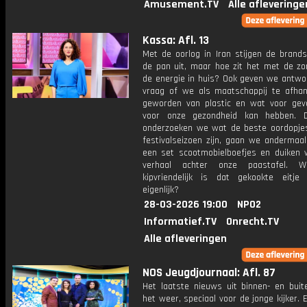
Amusement.TV
Alle afleveringe
Kassa: Afl. 13
Met de oorlog in Iran stijgen de brands
de pan uit, maar hoe zit het met de zo
de energie in huis? Ook geven we antwo
vraag of we als maatschappij te afhanke
geworden van plastic en wat voor gev
voor onze gezondheid kan hebben. D
onderzoeken we wat de beste oordopjes
festivalseizoen zijn, gaan we andermaal
een set scootmobielboefjes en duiken 
verhaal achter onze paastafel. 
kipvriendelijk is dat gekookte eitje
eigenlijk?
28-03-2026 19:00
NPO2
Informatief.TV
Onrecht.TV
Alle afleveringen
NOS Jeugdjournaal: Afl. 87
Het laatste nieuws uit binnen- en buit
het weer, speciaal voor de jonge kijker.