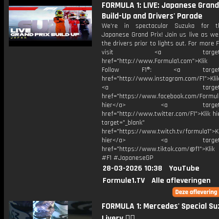
FORMULA 1: LIVE: Japanese Grand
Build-Up and Drivers' Parade
We're in spectacular Suzuka for 
Japanese Grand Prix! Join us live as we
the drivers prior to lights out. For more F
visit <a target="_b
href="http://www.Formula1.com">Klik
Follow F1®: <a target="_
href="http://www.instagram.com/F1">Klik
<a target="_bl
href="https://www.facebook.com/Formula
hier</a> <a target="_
href="http://www.twitter.com/F1">Klik h
target="_blank"
href="https://www.twitch.tv/formula1">Kl
hier</a> <a target="_
href="https://www.tiktok.com/@f1">Klik
#F1 #JapaneseGP
28-03-2026 10:38
YouTube
Formule1.TV
Alle afleveringen
FORMULA 1: Mercedes' Special S
Livery 😮‍💨