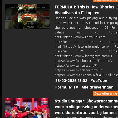
FORMULA 1: This Is How Charles L
Visualises An F1 Lap! 👀
Charles Leclerc was playing out a flying 
head whilst sat in his Ferrari in the gara
the pole position shootout in Q3. For
videos, visit: <a target="
href="https://www.Formula1.com Vis
hier</a> our store: <a target=
href="https://f1store.formula1.com/ Fol
hier</a> F1®: <a target="_
href="https://www.instagram.com/F1
https://www.facebook.com/Formula1/
https://www.twitter.com/F1
https://www.twitch.tv/formula1
https://www.tiktok.com/@f1 #F1">Klik hi
28-03-2026 13:02
YouTube
Formule1.TV
Alle afleveringen
Studio Snugger: Showprogramm
waarin vliegensvlug onderwerpen
wereldoriëntatie voorbij komen.