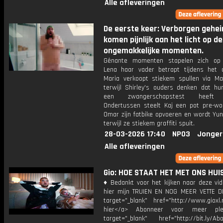
Alle afleveringen
De eerste keer: Verborgen gehe
komen pijnlijk aan het licht op d
ongemakkelijke momenten.
Gênante momenten stapelen zich op
Lena haar vader betrapt tijdens het 
Maria verkoopt stiekem spullen via Mar
terwijl Shirley's ouders denken dat hu
een zwangerschapstest heeft 
Ondertussen steelt Kaj een pot pre-wor
Omar zijn fatbike opvoeren en wordt Yun
terwijl ze stiekem graffiti spuit.
28-03-2026 17:40
NPO3
Jonger
Alle afleveringen
Gio: HOE STAAT HET MET ONS HUIS
♦ Bedankt voor het kijken naar deze vid
hier mijn TRUIEN EN NOG MEER VETTE D
target="_blank" href="http://www.gioxl.
hier</a> Abonneer voor meer ple
target="_blank" href="http://bit.ly/Ab