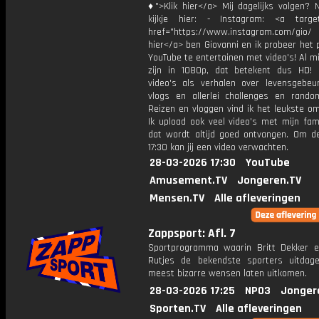
♦">Klik hier</a> Mij dagelijks volgen?
kijkje hier: - Instagram: <a target
href="https://www.instagram.com/gio/
hier</a> ben Giovanni en ik probeer het 
YouTube te entertainen met video's! Al mi
zijn in 1080p, dat betekent dus HD! 
video's als verhalen over levensgebeur
vlogs en allerlei challenges en rando
Reizen en vloggen vind ik het leukste o
Ik upload ook veel video's met mijn fam
dat wordt altijd goed ontvangen. Om 
17:30 kan jij een video verwachten.
28-03-2026 17:30
YouTube
Amusement.TV
Jongeren.TV
Mensen.TV
Alle afleveringen
Zappsport: Afl. 7
Sportprogramma waarin Britt Dekker 
Rutjes de bekendste sporters uitda
meest bizarre wensen laten uitkomen.
28-03-2026 17:25
NPO3
Jonger
Sporten.TV
Alle afleveringen