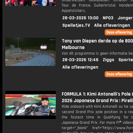
Onderwerpen: Jeukpoeder, Scheten on
Tour de France, Suikerkristal, Honde
Appelstickers.
28-03-2026 13:00
NPO3
Jonger
Spelletjes.TV
Alle afleveringen
Tony van Diepen derde op de 80
Melbourne
Van dit programma is geen informatie be
28-03-2026 12:46
Ziggo
Sporte
Alle afleveringen
FORMULA 1: Kimi Antonelli's Pole 
2026 Japanese Grand Prix | Pirell
Ride onboard with Kimi Antonelli as he s
second Grand Prix pole position in a ro
the fastest time in Qualifying for
Japanese Grand Prix. For more F1® videos,
target="_blank" href="https://www.For