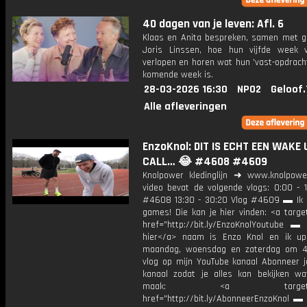
40 dagen van je leven: Afl. 6
Klaas en Anita bespreken, samen met g
Joris Linssen, hoe hun vijfde week 
verlopen en horen wat hun 'vast-opdrach
komende week is.
28-03-2026 16:30
NPO2
Geloof.
Alle afleveringen
EnzoKnol: DIT IS ECHT EEN WAKE 
CALL… 😂 #4608 #4609
Knolpower kledinglijn ➜ www.knolpowe
video bevat de volgende vlogs: 0:00 - 1
#4608 13:30 - 30:20 Vlog #4609 ▬ Ik 
games! Die kan je hier vinden: <a targe
href="http://bit.ly/EnzoKnolYoutube ▬ M
hier</a> naam is Enzo Knol en ik up
maandag, woensdag en zaterdag om 4
vlog op mijn YouTube kanaal Abonneer j
kanaal zodat je alles kan bekijken w
maak: <a target="_b
href="http://bit.ly/AbonneerEnzoKnol ▬ 