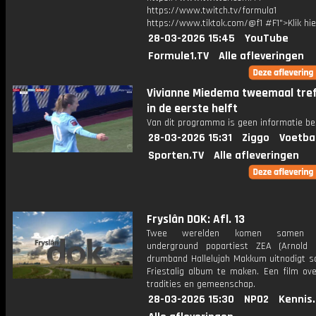
https://www.twitch.tv/formula1
https://www.tiktok.com/@f1 #F1">Klik hi
28-03-2026 15:45
YouTube
Formule1.TV
Alle afleveringen
Vivianne Miedema tweemaal tre
in de eerste helft
Van dit programma is geen informatie be
28-03-2026 15:31
Ziggo
Voetba
Sporten.TV
Alle afleveringen
Fryslân DOK: Afl. 13
Twee werelden komen samen 
underground popartiest ZEA (Arnold
drumband Hallelujah Makkum uitnodigt 
Friestalig album te maken. Een film ove
tradities en gemeenschap.
28-03-2026 15:30
NPO2
Kennis