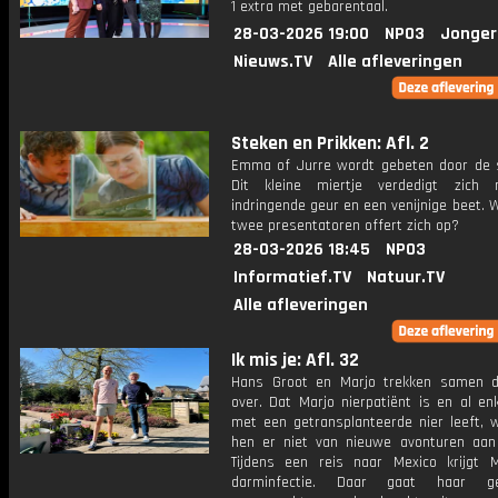
1 extra met gebarentaal.
28-03-2026 19:00
NPO3
Jonger
Nieuws.TV
Alle afleveringen
Steken en Prikken: Afl. 2
Emma of Jurre wordt gebeten door de s
Dit kleine miertje verdedigt zich
indringende geur en een venijnige beet. 
twee presentatoren offert zich op?
28-03-2026 18:45
NPO3
Informatief.TV
Natuur.TV
Alle afleveringen
Ik mis je: Afl. 32
Hans Groot en Marjo trekken samen 
over. Dat Marjo nierpatiënt is en al en
met een getransplanteerde nier leeft, 
hen er niet van nieuwe avonturen aan
Tijdens een reis naar Mexico krijgt 
darminfectie. Daar gaat haar ge