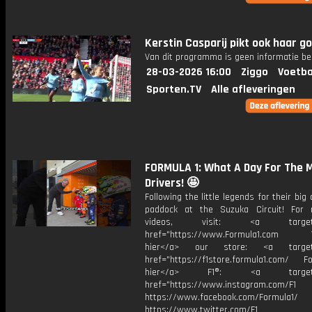
Kerstin Casparij pikt ook haar g
Van dit programma is geen informatie be
28-03-2026 16:00
Ziggo
Voetba
Sporten.TV
Alle afleveringen
FORMULA 1: What A Day For The M
Drivers! 🤩
Following the little legends for their big 
paddock at the Suzuka Circuit! For
videos, visit: <a target="
href="https://www.Formula1.com Vis
hier</a> our store: <a target=
href="https://f1store.formula1.com/ Fol
hier</a> F1®: <a target="_
href="https://www.instagram.com/F1
https://www.facebook.com/Formula1/
https://www.twitter.com/F1