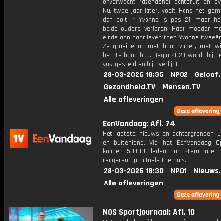
onverwacht razendsnel achteruit en over
Nu, twee jaar later, voelt Hans het gem
dan ooit. * Yvonne is pas 21, maar he
beide ouders verloren. Haar moeder m
einde aan haar leven toen Yvonne tweeën
Ze groeide op met haar vader, met w
hechte band had. Begin 2023 wordt bij h
vastgesteld en hij overlijdt.
28-03-2026 18:35
NPO2
Geloof.
Gezondheid.TV
Mensen.TV
Alle afleveringen
EenVandaag: Afl. 74
Het laatste nieuws en achtergronden ui
en buitenland. Via het EenVandaag Op
kunnen 50.000 leden hun stem laten
reageren op actuele thema's.
28-03-2026 18:30
NPO1
Nieuws
Alle afleveringen
NOS Sportjournaal: Afl. 10