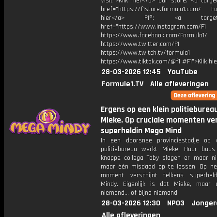
Visit">Klik hier</a> our store: <a targe
href="https://f1store.formula1.com/ Fol
hier</a> F1®: <a target="_
href="https://www.instagram.com/F1
https://www.facebook.com/Formula1/
https://www.twitter.com/F1
https://www.twitch.tv/formula1
https://www.tiktok.com/@f1 #F1">Klik hi
28-03-2026 12:45
YouTube
Formule1.TV
Alle afleveringen
Ergens op een klein politieburea
Mieke. Op cruciale momenten ver
superheldin Mega Mind
In een doorsnee provinciestadje op 
politiebureau werkt Mieke. Haar baa
knappe collega Toby slagen er maar ni
maar één misdaad op te lossen. Op het
moment verschijnt telkens superhel
Mindy. Eigenlijk is dat Mieke, maar
niemand... of bijna niemand.
28-03-2026 12:30
NPO3
Jonger
Alle afleveringen