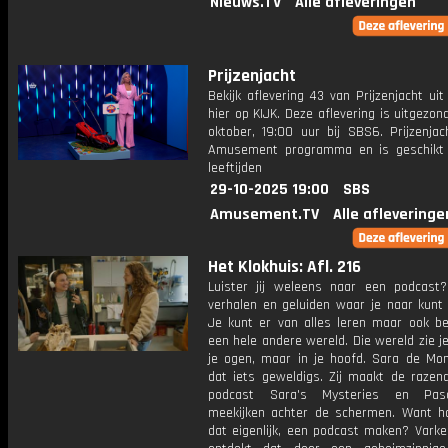
Nieuws.TV
Alle afleveringen
Prijzenjacht
Bekijk aflevering 43 van Prijzenjacht uit
hier op KIJK. Deze aflevering is uitgezo
oktober, 19:00 uur bij SBS6. Prijzenjac
Amusement programma en is geschikt 
leeftijden
29-10-2025 19:00
SBS
Amusement.TV
Alle afleveringe
Het Klokhuis: Afl. 216
Luister jij weleens naar een podcast?
verhalen en geluiden waar je naar kunt 
Je kunt er van alles leren maar ook be
een hele andere wereld. Die wereld zie j
je ogen, maar in je hoofd. Sara de Mon
dat iets geweldigs. Zij maakt de razend
podcast Sara's Mysteries en Pa
meekijken achter de schermen. Want h
dat eigenlijk, een podcast maken? Varke