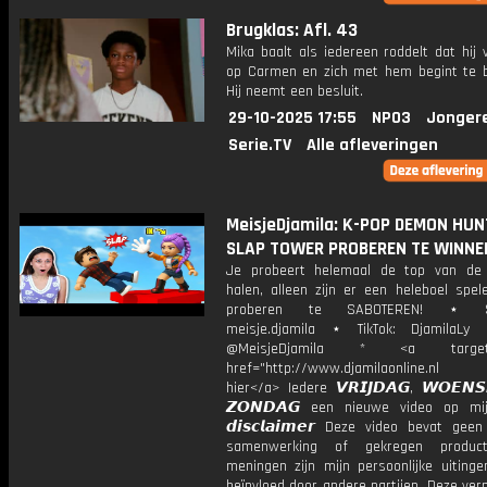
Brugklas: Afl. 43
Mika baalt als iedereen roddelt dat hij v
op Carmen en zich met hem begint te 
Hij neemt een besluit.
29-10-2025 17:55
NPO3
Jonger
Serie.TV
Alle afleveringen
MeisjeDjamila: K-POP DEMON HUN
SLAP TOWER PROBEREN TE WINNE
Je probeert helemaal de top van de
halen, alleen zijn er een heleboel spel
proberen te SABOTEREN! ⋆ Sn
meisje.djamila ⋆ TikTok: DjamilaLy
@MeisjeDjamila * <a target="
href="http://www.djamilaonline.nl
hier</a> Iedere 𝙑𝙍𝙄𝙅𝘿𝘼𝙂, 𝙒𝙊𝙀𝙉
𝙕𝙊𝙉𝘿𝘼𝙂 een nieuwe video op mi
𝙙𝙞𝙨𝙘𝙡𝙖𝙞𝙢𝙚𝙧 Deze video bevat gee
samenwerking of gekregen product
meningen zijn mijn persoonlijke uitinge
beïnvloed door andere partijen. Deze ver