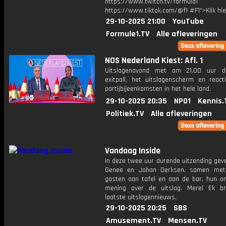
https://www.twitch.tv/formula1
https://www.tiktok.com/@f1 #F1">Klik hi
29-10-2025 21:00
YouTube
Formule1.TV
Alle afleveringen
NOS Nederland Kiest: Afl. 1
Uitslagenavond met om 21.00 uur d
exitpoll, het uitslagenscherm en react
partijbijeenkomsten in het hele land.
29-10-2025 20:35
NPO1
Kennis.
Politiek.TV
Alle afleveringen
Vandaag Inside
In deze twee uur durende uitzending gev
Genee en Johan Derksen, samen met
gasten aan tafel en aan de bar, hun o
mening over de uitslag. Merel Ek b
laatste uitslagennieuws.
29-10-2025 20:25
SBS
Amusement.TV
Mensen.TV