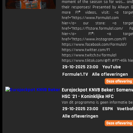
moment of the season so far was... and
their responses! Presented by Allwyn Gl
more F1® videos, visit: <a target=
href="https://www.Formula1.com Vis
hier</a> our store: <a target=
href="https://f1store.formula1.com/ Fol
hier</a> F1®: <a target="_
href="https://www.instagram.com/F1
https://www.facebook.com/Formula1/
https://www.twitter.com/F1
https://www.twitch.tv/formula1
https://www.tiktok.com/@f1 #F1">Klik hi
29-10-2025 23:00
YouTube
Formule1.TV
Alle afleveringen
Eurojackpot KNVB Beker: Samenv
HSC '21 - Koninklijke HFC
Van dit programma is geen informatie be
29-10-2025 23:00
ESPN
Voetbal
Alle afleveringen