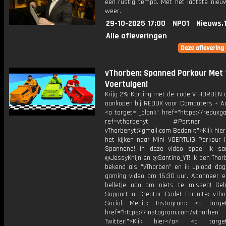
een rustig tempo. Met het laatste nieu
weer.
29-10-2025 17:00
NPO1
Nieuws.
Alle afleveringen
vThorben: Spanned Parkour Met 
Voertuigen!
Krijg 2% Korting met de code VTHORBEN o
aankopen bij REDUX voor Computers + Ac
<a target="_blank" href="https://reduxg
ref=vthorbenyt #Partner Bu
vThorbenyt@gmail.com Bedankt">Klik hier
het kijken naar Mini VOERTUIG Parkour 
Spannend! In deze video speel ik s
@JessyKnijn en @Santino_YT! Ik ben Thor
bekend als "vThorben" en ik upload dage
gaming video om 16:30 uur. Abonneer e
belletje aan om niets te missen! Geb
Support a Creator Code! Fortnite: vTho
Social Media: Instagram: <a target
href="https://instagram.com/vthorben
Twitter:">Klik hier</a> <a target=