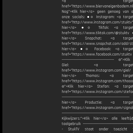
<a target="_bl
href="https://www.biervaneigenbodem.nl
Nog">Klik hier</a> geen genoeg van 
onze socials: ●○ Instagram: <a target
href="http://www.instagram.com/stuktv"
hier</a> ●○ TikTok: <a target=
href="https://www.tiktok.com/@stuktv
hier</a> Snapchat: <a target="
href="https://www.snapchat.com/add/stu
hier</a> ●○ Facebook: <a target=
href="https://www.facebook.com/stuktv ---
-------------------------------------------- ⌾">K
Giel: <a target="_b
href="https://www.instagram.com/giel
hier</a> Thomas: <a target="
href="https://www.instagram.com/thooo
⌾">Klik hier</a> Stefan: <a target
href="https://www.instagram.com/stefan
----------------------------------------------------
hier</a> Productie: <a target=
href="https://www.instagram.com/signa
---------------------------------------------------------
Kijkwijzers:">Klik hier</a> alle leefti
taalgebruik -------------------------------------------
- StukTV staat onder toezicht 