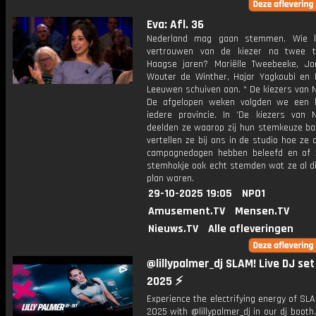
Eva: Afl. 36
Nederland mag gaan stemmen. Wie kr
vertrouwen van de kiezer na twee t
Haagse jaren? Mariëlle Tweebeeke, Jor
Wouter de Winther, Hajar Yagkoubi en 
Leeuwen schuiven aan. * De kiezers van 
De afgelopen weken volgden we een k
iedere provincie. In 'De kiezers van N
deelden ze waarop zij hun stemkeuze ba
vertellen ze bij ons in de studio hoe ze 
campagnedagen hebben beleefd en of 
stemhokje ook echt stemden wat ze al di
plan waren.
29-10-2025 19:05
NPO1
Amusement.TV
Mensen.TV
Nieuws.TV
Alle afleveringen
@lillypalmer_dj SLAM! Live DJ se
2025 ⚡
Experience the electrifying energy of S
2025 with @lillypalmer_dj in our dj booth.