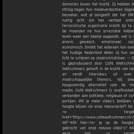
damocles boven het hoofd. Zij hebben d
zitting tegen hun medeverdachten bijge
bezoeker, wat al aangeeft dat het OM
nuttig acht om het verhaal omt
terroristische organisatie kracht bij te 
de maanden na hun arrestatie hebbe
leven weer een beetje opgepakt, wel is 
enorm geweest, emotioneel, soc
economisch. Omdat het iedereen kan ove
het huidige Nederland delen zij hun ve
licht te schijnen op staatsmisdrijven. --- 
is geproduceerd door Café Weltschm
Weltschmerz gelooft in de kracht van he
en zendt interviews uit over 
maatschappelijke thema's. Wij bi
hoogwaardig alternatief voor de ma
media. Café Weltschmerz is onafhankelij
verbonden aan politieke, religieuze of c
partijen. Wil je meer video's bekijken
hoogte blijven via onze nieuwsbrief? Ga
<a target="_bl
href="https://www.cafeweltschmerz.nl/v
Wil">Klik hier</a> je op de hoogt
gebracht van onze nieuwe video's? Kl
deze link: <a target="_