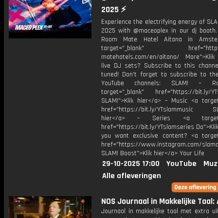
2025 ⚡
Experience the electrifying energy of S
2025 with @maceoplex in our dj booth. 
Room Mate Hotel Aitana in Amst
target="_blank" href="https:
matehotels.com/en/aitana/ More">Klik
live DJ sets? Subscribe to this channe
tuned! Don’t forget to subscribe to th
YouTube channels: SLAM! – R
target="_blank" href="https://bit.ly/YT
SLAM!">Klik hier</a> – Music <a target
href="https://bit.ly/YTslammusic SL
hier</a> – Series <a target="
href="https://bit.ly/YTslamseries Do">Kli
you want exclusive content? <a target
href="https://www.instagram.com/slamof
SLAM! Boost">Klik hier</a> Your Life
29-10-2025 17:00
YouTube
Muz
Alle afleveringen
NOS Journaal in Makkelijke Taal: 
Journaal in makkelijke taal met extra ui