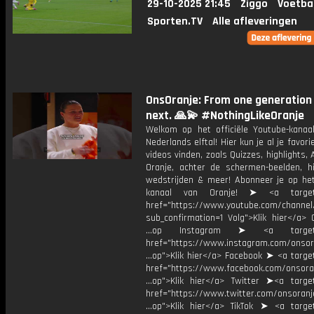
29-10-2025 21:45
Ziggo
Voetba
Sporten.TV
Alle afleveringen
OnsOranje: From one generation 
next. 🙏💫 #NothingLikeOranje
Welkom op het officiële Youtube-kanaa
Nederlands elftal! Hier kun je al je favori
videos vinden, zoals Quizzes, highlights, 
Oranje, achter de schermen-beelden, hi
wedstrijden & meer! Abonneer je op he
kanaal van Oranje! ➤ <a target=
href="https://www.youtube.com/chann
sub_confirmation=1 Volg">Klik hier</a> 
...op Instagram ➤ <a target="
href="https://www.instagram.com/onsor
...op">Klik hier</a> Facebook ➤ <a targe
href="https://www.facebook.com/onsora
...op">Klik hier</a> Twitter ➤<a target
href="https://www.twitter.com/onsoranj
...op">Klik hier</a> TikTok ➤ <a target