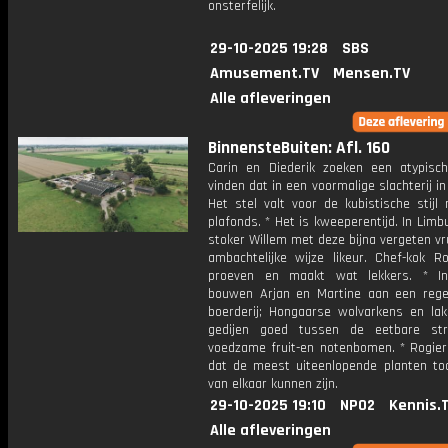
onsterfelijk.
29-10-2025 19:28
SBS
Amusement.TV
Mensen.TV
Alle afleveringen
BinnensteBuiten: Afl. 160
Carin en Diederik zoeken een atypisc
vinden dat in een voormalige slachterij i
Het stel valt voor de kubistische stijl
plafonds. * Het is kweeperentijd. In Lim
stoker Willem met deze bijna vergeten v
ambachtelijke wijze likeur. Chef-kok 
proeven en maakt wat lekkers. * I
bouwen Arjan en Martine aan een rege
boerderij; Hongaarse wolvarkens en lak
gedijen goed tussen de eetbare str
voedzame fruit-en notenbomen. * Rogier 
dat de meest uiteenlopende planten toc
van elkaar kunnen zijn.
29-10-2025 19:10
NPO2
Kennis.
Alle afleveringen