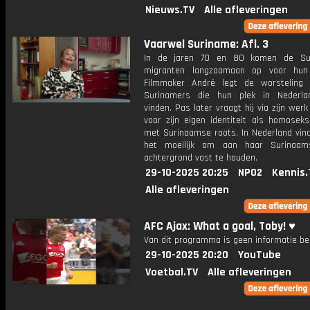
Nieuws.TV
Alle afleveringen
Vaarwel Suriname: Afl. 3
In de jaren 70 en 80 komen de Su
migranten langzaamaan op voor hun 
Filmmaker André legt de worsteling
Surinamers die hun plek in Nederla
vinden. Pas later vraagt hij via zijn wer
voor zijn eigen identiteit als homosek
met Surinaamse roots. In Nederland vind
het moeilijk om aan haar Surinaams
achtergrond vast te houden.
29-10-2025 20:25
NPO2
Kennis.
Alle afleveringen
AFC Ajax: What a goal, Toby! ♥️
Van dit programma is geen informatie be
29-10-2025 20:20
YouTube
Voetbal.TV
Alle afleveringen