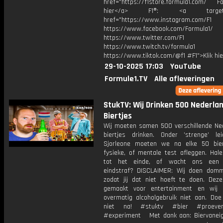
href="https://f1store.formula1.com/ Fol
hier</a> F1®: <a target="_
href="https://www.instagram.com/F1
https://www.facebook.com/Formula1/
https://www.twitter.com/F1
https://www.twitch.tv/formula1
https://www.tiktok.com/@f1 #F1">Klik hi
29-10-2025 17:03
YouTube
Formule1.TV
Alle afleveringen
StukTV: Wij Drinken 500 Nederla
Biertjes
Wij moeten samen 500 verschillende Ne
biertjes drinken. Onder ’strenge’ le
Sjorleone moeten we na elke 50 bie
fysieke, of mentale test afleggen. Hal
tot het einde, of wacht ons een e
eindstraf? DISCLAIMER: Wij doen dom
zodat jij dat niet hoeft te doen. Deze
gemaakt voor entertainment en wij 
overmatig alcoholgebruik niet aan. Doe 
niet na! #stuktv #bier #proeve
#experiment Met dank aan: Biervane