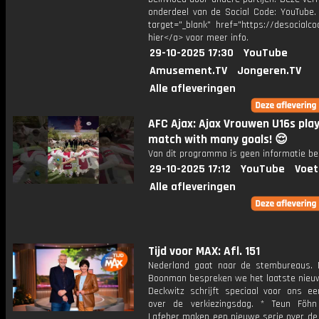
onderdeel van de Social Code: YouTube.
target="_blank" href="https://desocialcod
hier</a> voor meer info.
29-10-2025 17:30
YouTube
Amusement.TV
Jongeren.TV
Alle afleveringen
AFC Ajax: Ajax Vrouwen U16s play
match with many goals! 😌
Van dit programma is geen informatie be
29-10-2025 17:12
YouTube
Voet
Alle afleveringen
Tijd voor MAX: Afl. 151
Nederland gaat naar de stembureaus.
Boonman bespreken we het laatste nieuws
Deckwitz schrijft speciaal voor ons ee
over de verkiezingsdag. * Teun Föh
Lafeber maken een nieuwe serie over de 