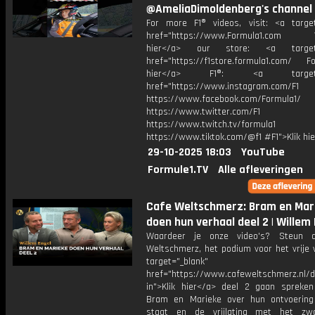
@AmeliaDimoldenberg's channel
For more F1® videos, visit: <a target
href="https://www.Formula1.com Vis
hier</a> our store: <a target=
href="https://f1store.formula1.com/ Fol
hier</a> F1®: <a target="_
href="https://www.instagram.com/F1
https://www.facebook.com/Formula1/
https://www.twitter.com/F1
https://www.twitch.tv/formula1
https://www.tiktok.com/@f1 #F1">Klik hi
29-10-2025 18:03
YouTube
Formule1.TV
Alle afleveringen
Cafe Weltschmerz: Bram en Mar
doen hun verhaal deel 2 | Willem
Waardeer je onze video's? Steun 
Weltschmerz, het podium voor het vrije 
target="_blank"
href="https://www.cafeweltschmerz.nl/
in">Klik hier</a> deel 2 gaan sprek
Bram en Marieke over hun ontvoerin
staat en de vrijlating met het zw