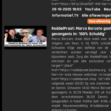
href="https://bit.ly/3XweTO0">Klik hier</
29-10-2025 18:03
YouTube
Beu
Informatief.TV
Alle afleveringe
RoddelPraat: Marco Borsato gaa
gevangenis in: '100% Schuldig''
Marco Borsato staat deze week voor de
Volgens Jan Roos is hij 100% schuldi
Schouten krijgt een belletje van de p
verdachten worden vervolgd voor 
bijzondere zaak. Zorg dat RoddelPraat k
ontstaan en pak alle exclusieve co
target="_blank"
href="https://roddelpraat.backme.org Ch
hier</a> onze nieuwe webshop: <a target
href="https://roddelpraat.shop Tot">Kli
volgende week! 00:00 Op wie stemmen
en Dennis Schouten 14:02 Marco Borsat
gevangenis in 32:29 Moeder S10 uit hui
door arrestatieteam 36:39 Dennis 
aangevallen in hotel: Politie belt 41:56
maakt kleurenwandeling #roddelpraat
#dennisschouten