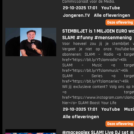
Commissariaat voor de Media.
29-10-2025 17:01
YouTube
Jongeren.TV
Alle afleveringen
STEMBILJET is 1 MILJOEN EURO wa
SLAM! #funny #mensenmening
Voor hoeveel zou jij je stembiljet 
Vergeet je niet op onze YouTube-ka
abonneren: SLAM! – Radio <a target
href="https://bit.ly/YTslamradio">Klik
SLAM! – Music <a target="_
href="https://bit.ly/YTslammusic">Klik
SLAM! – Series <a target="
href="https://bit.ly/YTslamseries">Klik
Wil jij exclusieve content? Volg ons op 
<a target="_bl
href="https://www.instagram.com/slamoff
hier</a> SLAM! Boost Your Life
29-10-2025 17:01
YouTube
Muzi
Alle afleveringen
@maceoplex SLAM! Live DJ set 