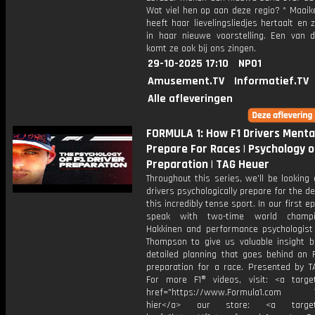
Wat viel hen op aan deze regio? * Maaik
heeft haar lievelingsliedjes hertaalt en 
in haar nieuwe voorstelling. Een van di
komt ze ook bij ons zingen.
29-10-2025 17:10
NPO1
Amusement.TV
Informatief.TV
Alle afleveringen
FORMULA 1: How F1 Drivers Menta
Prepare For Races | Psychology o
Preparation | TAG Heuer
Throughout this series, we’ll be looking
drivers psychologically prepare for the 
this incredibly tense sport. In our first e
speak with two-time world champ
Hakkinen and performance psychologis
Thompson to give us valuable insight b
detailed planning that goes behind an F
preparation for a race. Presented by T
For more F1® videos, visit: <a target
href="https://www.Formula1.com Vis
hier</a> our store: <a target=