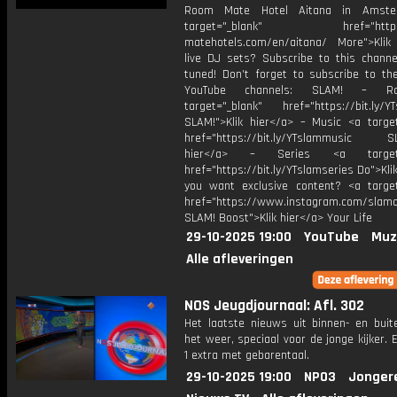
Room Mate Hotel Aitana in Amst
target="_blank" href="https:
matehotels.com/en/aitana/ More">Klik
live DJ sets? Subscribe to this channe
tuned! Don’t forget to subscribe to th
YouTube channels: SLAM! – R
target="_blank" href="https://bit.ly/YT
SLAM!">Klik hier</a> – Music <a target
href="https://bit.ly/YTslammusic SL
hier</a> – Series <a target="
href="https://bit.ly/YTslamseries Do">Kli
you want exclusive content? <a target
href="https://www.instagram.com/slamof
SLAM! Boost">Klik hier</a> Your Life
29-10-2025 19:00
YouTube
Muz
Alle afleveringen
NOS Jeugdjournaal: Afl. 302
Het laatste nieuws uit binnen- en buit
het weer, speciaal voor de jonge kijker.
1 extra met gebarentaal.
29-10-2025 19:00
NPO3
Jonger