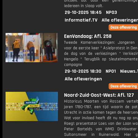
ontdekt dat door een geheimzinnige
iedereen in slaap valt.
29-10-2025 18:45
NPO3
Informatief.TV
Alle afleveringe
EenVandaag: Afl. 258
Tweede Kamerverkiezingen: Jongeren
voor de eerste keer * Asielprotest in De
de dag van de verkiezingen * Verkiezi
Hengelo * Terugblik op sleutelmoment
campagne
29-10-2025 18:30
NPO1
Nieuws.
Alle afleveringen
Noord-Zuid-Oost-West: Afl. 127
Historicus Maarten van Rossem vertel
jaren 1780-1787, een tijd waarin de pat
Utrecht in actie komen tegen de heersen
Wat voor invloed heeft dit nu nog op onz
Roeg!: presentator Loes van der Laan wa
Peter Bartelds van WMD Drinkwate
Sultansmeer in Ruinerwold. Hier g