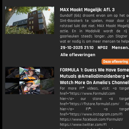
MAX Maakt Mogelijk: Afl. 3
Gundolf (66) droomt ervan om op het or
Sint-Bavokerk te spelen, maar door 
rolstoel lukt dat niet. MAX Maakt Mogeli
actie. En in Modalvië wordt de rij
gaarkeuken steeds langer. Jan Slagter 
wat er nodig is om meer mensen te help
29-10-2025 21:10
NPO2
Mensen.
Alle afleveringen
FORMULA 1: Guess We Have Some
Mutuals @AmeliaDimoldenberg 
Watch More On Amelia's Channel
For more F1® videos, visit: <a target
href="https://www.Formula1.com Vis
hier</a> our store: <a target=
href="https://f1store.formula1.com/ Fol
hier</a> F1®: <a target="_
href="https://www.instagram.com/F1
https://www.facebook.com/Formula1/
https://www.twitter.com/F1