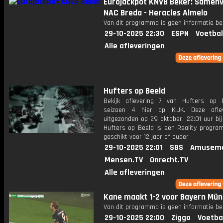
Eurojackpot KNVB Beker: Samenv
NAC Breda - Heracles Almelo
Van dit programma is geen informatie be
29-10-2025 22:30
ESPN
Voetbal
Alle afleveringen
Hufters op Beeld
Bekijk aflevering 7 van Hufters op 
seizoen 4 hier op KIJK. Deze aflev
uitgezonden op 29 oktober, 22:01 uur bij
Hufters op Beeld is een Reality progra
geschikt voor 12 jaar of ouder
29-10-2025 22:01
SBS
Amuseme
Mensen.TV
Onrecht.TV
Alle afleveringen
Kane maakt 1-2 voor Bayern Mü
Van dit programma is geen informatie be
29-10-2025 22:00
Ziggo
Voetba