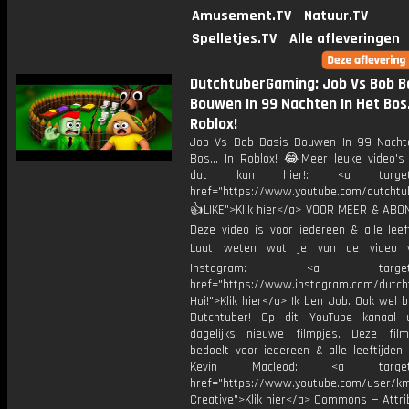
Amusement.TV
Natuur.TV
Spelletjes.TV
Alle afleveringen
DutchtuberGaming: Job Vs Bob B
Bouwen In 99 Nachten In Het Bos..
Roblox!
Job Vs Bob Basis Bouwen In 99 Nacht
Bos... In Roblox! 😂Meer leuke video's 
dat kan hier!: <a target="
href="https://www.youtube.com/dutcht
👍LIKE">Klik hier</a> VOOR MEER & ABO
Deze video is voor iedereen & alle leef
Laat weten wat je van de video v
Instagram: <a target="_
href="https://www.instagram.com/dutch
Hoi!">Klik hier</a> Ik ben Job. Ook wel 
Dutchtuber! Op dit YouTube kanaal 
dagelijks nieuwe filmpjes. Deze film
bedoelt voor iedereen & alle leeftijden
Kevin Macleod: <a target="
href="https://www.youtube.com/user/k
Creative">Klik hier</a> Commons — Attri