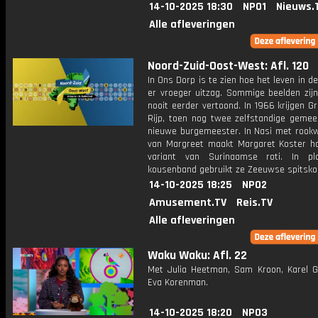
14-10-2025 18:30
NPO1
Nieuws.
Alle afleveringen
Noord-Zuid-Oost-West: Afl. 120
In Ons Dorp is te zien hoe het leven in de
er vroeger uitzag. Sommige beelden zijn
nooit eerder vertoond. In 1966 krijgen G
Rijp, toen nog twee zelfstandige gemee
nieuwe burgemeester. In Nasi met rookwo
van Margreet maakt Margaret Koster ha
variant van Surinaamse roti. In pl
kousenband gebruikt ze Zeeuwse spitskoo
14-10-2025 18:25
NPO2
Amusement.TV
Reis.TV
Alle afleveringen
Waku Waku: Afl. 22
Met Julia Heetman, Sam Kroon, Karel G
Eva Korenman.
14-10-2025 18:20
NPO3