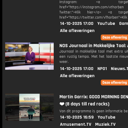
Instagram: <a target="_
href="https://instagram.com/vthorben
Twitter:">Klik hier</a> <a target=
href="https://twitter.com/vThorben">Klik
14-10-2025 17:00
YouTube
Gam
Alle afleveringen
NOS Journaal in Makkelijke Taal: 
Journaal in makkelijke taal met extra ui
een rustig tempo. Met het laatste nieu
weer.
14-10-2025 17:00
NPO1
Nieuws.
Alle afleveringen
Martin Garrix: GOOD MORNING DE
❤️ (8 days till red rocks)
Van dit programma is geen informatie be
14-10-2025 16:59
YouTube
Amusement.TV
Muziek.TV