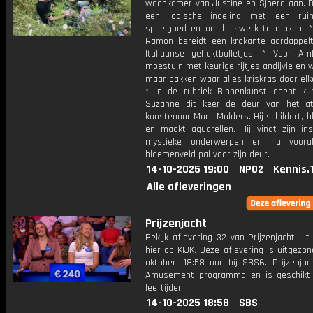
woonkamer van Justine en Sjoerd aan. De
een logische indeling met een rui
speelgoed en om huiswerk te maken. *
Ramon bereidt een krokante aardappel
Italiaanse gehaktballetjes. * Voor A
moestuin met keurige rijtjes andijvie en w
maar bakken waar alles kriskras door elk
* In de rubriek Binnenkunst opent ku
Suzanne dit keer de deur van het at
kunstenaar Marc Mulders. Hij schildert, b
en maakt aquarellen. Hij vindt zijn ins
mystieke onderwerpen en nu voora
bloemenveld pal voor zijn deur.
14-10-2025 19:00
NPO2
Kennis.
Alle afleveringen
Prijzenjacht
Bekijk aflevering 32 van Prijzenjacht uit
hier op KIJK. Deze aflevering is uitgezo
oktober, 18:58 uur bij SBS6. Prijzenjac
Amusement programma en is geschikt 
leeftijden
14-10-2025 18:58
SBS