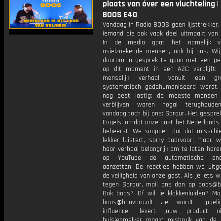
plaats van óver een vluchteling |
BOOS E40
Vandaag in Radio BOOS geen lijsttrekker
iemand die ook vaak deel uitmaakt van 
In de media gaat het namelijk v
asielzoekende mensen, ook bij ons. Wij
daarom in gesprek te gaan met een pe
op dit moment in een AZC verblijft:
menselijk verhaal vanuit een g
systematisch gedehumaniseerd wordt
nog best lastig: de meeste mensen 
verblijven waren nogal terughoude
vandaag toch bij ons: Sorour. Het gesprek
Engels, omdat onze gast het Nederlands 
beheerst. We snappen dat dat misschi
lekker luistert, sorry daarvoor, maar 
haar verhaal belangrijk om te laten hore
op YouTube de automatische onder
aanzetten. De reacties hebben we uitge
de veiligheid van onze gast. Als je iets w
tegen Sorour, mail ons dan op boos@bn
Ook boos? Of wil je klokkenluiden? Ma
boos@bnnvara.nl! Je wordt opgeli
influencer levert jouw product n
huisjesmelker maakt misbruik van de