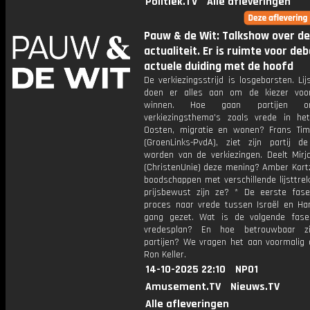
Politiek.TV
Alle afleveringen
Pauw & de Wit: Talkshow over de
actualiteit. Er is ruimte voor de
actuele duiding met de hoofd
De verkiezingsstrijd is losgebarsten. Lij
doen er alles aan om de kiezer voo
winnen. Hoe gaan partijen 
verkiezingsthema's zoals vrede in he
Oosten, migratie en wonen? Frans T
(GroenLinks-PvdA), ziet zijn partij d
worden van de verkiezingen. Deelt Mirj
(ChristenUnie) deze mening? Amber Kort
boodschappen met verschillende lijsttre
prijsbewust zijn ze? * De eerste fas
proces naar vrede tussen Israël en Ha
gang gezet. Wat is de volgende fas
vredesplan? En hoe betrouwbaar zi
partijen? We vragen het aan voormalig 
Ron Keller.
14-10-2025 22:10
NPO1
Amusement.TV
Nieuws.TV
Alle afleveringen