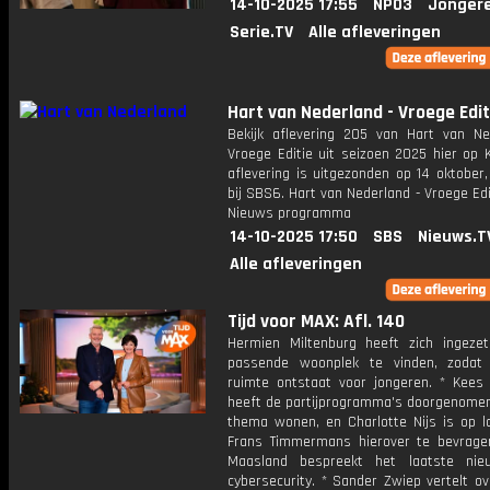
14-10-2025 17:55
NPO3
Jonger
Serie.TV
Alle afleveringen
Hart van Nederland - Vroege Edit
Bekijk aflevering 205 van Hart van Ne
Vroege Editie uit seizoen 2025 hier op 
aflevering is uitgezonden op 14 oktober,
bij SBS6. Hart van Nederland - Vroege Edi
Nieuws programma
14-10-2025 17:50
SBS
Nieuws.T
Alle afleveringen
Tijd voor MAX: Afl. 140
Hermien Miltenburg heeft zich ingez
passende woonplek te vinden, zodat
ruimte ontstaat voor jongeren. * Kee
heeft de partijprogramma's doorgenomen
thema wonen, en Charlotte Nijs is op l
Frans Timmermans hierover te bevrage
Maasland bespreekt het laatste nie
cybersecurity. * Sander Zwiep vertelt o