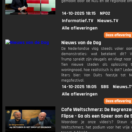
gemaakt door de NOS en de regionale om
14-10-2025 18:15
NPO2
Informatief.TV
Nieuws.TV
Alle afleveringen
Nieuws van de Dag
De Nederlandse vlag steeds vaker aan
demonstraties: wat betekent dit? V
Trump spreidt zijn vleugels en vliegt naar
Tien nieuwe steden als oplossing 
woningnood, hoe realistisch is dat? Led
liters bier: Van Duits feestje tot N
megafestival.
14-10-2025 18:05
SBS
Nieuws.T
Alle afleveringen
Cafe Weltschmerz: De Begrenzer
Flipse - Ga als een Speer aan de 
Waardeer je onze video's? Steun 
Weltschmerz, het podium voor het vrije 