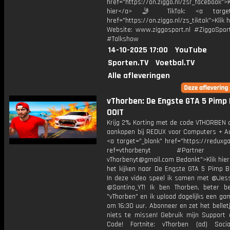
href="https://on.ziggo.nl/zsr_facebook">K
hier</a> 🤳 TikTok: <a target=
href="https://on.ziggo.nl/zs_tiktok">Klik h
Website: www.ziggosport.nl #ZiggoSpo
#Talkshow
14-10-2025 17:00
YouTube
Sporten.TV
Voetbal.TV
Alle afleveringen
vThorben: De Engste GTA 5 Pimp 
OOIT
Krijg 2% Korting met de code VTHORBEN o
aankopen bij REDUX voor Computers + Ac
<a target="_blank" href="https://reduxg
ref=vthorbenyt #Partner Bu
vThorbenyt@gmail.com Bedankt">Klik hier
het kijken naar De Engste GTA 5 Pimp Ba
In deze video speel ik samen met @Jess
@Santino_YT! Ik ben Thorben, beter b
"vThorben" en ik upload dagelijks een ga
om 16:30 uur. Abonneer en zet het belle
niets te missen! Gebruik mijn Support 
Code! Fortnite: vThorben (ad) Soci