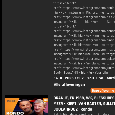
target="_blank"
href="https://www.instagram.com/daniq
hier</a> Instagram Richard: <a target
href="https://www.instagram.com/ries.v
Instagram">Klik hier</a> Se
target="_blank"
href="https://www.instagram.com/senna
Instagram">Klik hier</a> Nina: <a targe
href="https://www.instagram.com/ninad
Instagram">Klik hier</a> Max: <a target
href="https://www.instagram.com/max.b
Instagram">Klik hier</a> Toto: <a targe
href="https://www.instagram.com/dokte
Instagram">Klik hier</a> Julia: <a targe
href="https://www.instagram.com/juulm
SLAM! Boost">Klik hier</a> Your Life
14-10-2025 17:02
YouTube
Muzi
Alle afleveringen
ORANJE, EK 1988, WK, BLESSURES
MEER - KIEFT, VAN BASTEN, GULLI
BOULAHROUZ | Rondo
Bekijk hier de uitzending van Rondo van