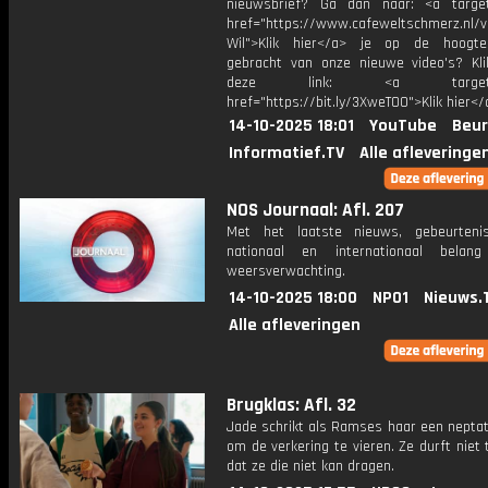
nieuwsbrief? Ga dan naar: <a target
href="https://www.cafeweltschmerz.nl/v
Wil">Klik hier</a> je op de hoogt
gebracht van onze nieuwe video's? Kl
deze link: <a target="_
href="https://bit.ly/3XweTO0">Klik hier</
14-10-2025 18:01
YouTube
Beur
Informatief.TV
Alle afleveringe
NOS Journaal: Afl. 207
Met het laatste nieuws, gebeurteni
nationaal en internationaal bela
weersverwachting.
14-10-2025 18:00
NPO1
Nieuws.
Alle afleveringen
Brugklas: Afl. 32
Jade schrikt als Ramses haar een neptat
om de verkering te vieren. Ze durft niet
dat ze die niet kan dragen.