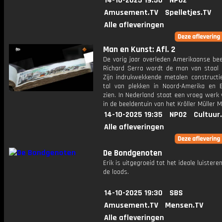
14-10-2025 19:50
NPO2
Amusement.TV
Spelletjes.TV
Alle afleveringen
Man en Kunst: Afl. 2
De vorig jaar overleden Amerikaanse be
Richard Serra wordt de man van staal
Zijn indrukwekkende metalen constructie
tal van plekken in Noord-Amerika en 
zien. In Nederland staat een vroeg werk
in de beeldentuin van het Kröller Müller
14-10-2025 19:35
NPO2
Cultuur
Alle afleveringen
De Bondgenoten
Erik is uitgegroeid tot het ideale luistere
de loods.
14-10-2025 19:30
SBS
Amusement.TV
Mensen.TV
Alle afleveringen