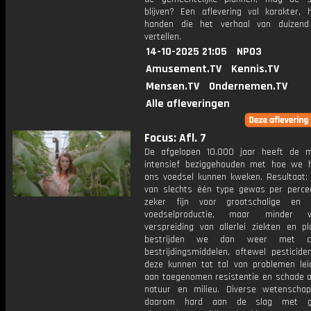
blijven? Een aflevering vol karakter,
handen die het verhaal van duizend
vertellen.
14-10-2025 21:05
NPO3
Amusement.TV
Kennis.TV
Mensen.TV
Ondernemen.TV
Alle afleveringen
Focus: Afl. 7
De afgelopen 10.000 jaar heeft de 
intensief beziggehouden met hoe we 
ons voedsel kunnen kweken. Resultaat: 
van slechts één type gewas per percee
zeker fijn voor grootschalige en e
voedselproductie, maar minder 
verspreiding van allerlei ziekten en pl
bestrijden we dan weer met ch
bestrijdingsmiddelen, oftewel pesticide
deze kunnen tot tal van problemen lei
aan toegenomen resistentie en schade 
natuur en milieu. Diverse wetenschap
daarom hard aan de slag met gr