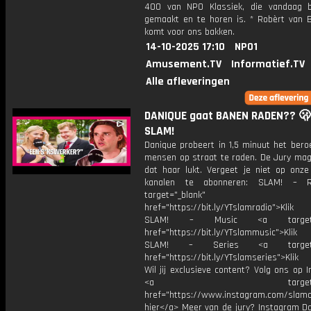
400 van NPO Klassiek, die vandaag 
gemaakt en te horen is. * Robèrt van 
komt voor ons bakken.
14-10-2025 17:10
NPO1
Amusement.TV
Informatief.TV
Alle afleveringen
DANIQUE gaat BANEN RADEN?? 🫢
SLAM!
Danique probeert in 1,5 minuut het bero
mensen op straat te raden. De Jury mag
dat haar lukt. Vergeet je niet op onze
kanalen te abonneren: SLAM! – 
target="_blank"
href="https://bit.ly/YTslamradio">Klik
SLAM! – Music <a target="_
href="https://bit.ly/YTslammusic">Klik
SLAM! – Series <a target="
href="https://bit.ly/YTslamseries">Klik
Wil jij exclusieve content? Volg ons op 
<a target="_bl
href="https://www.instagram.com/slamoff
hier</a> Meer van de jury? Instagram Da