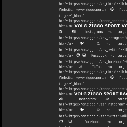
href="https://on.ziggo.nl/zs_tiktok">Klik h
Website: www.ziggosport.nl 🎧 Podc
target="_blank"
href="https://on.ziggo.nl/rondo_podcast">
hier</a> 𝗩𝗢𝗟𝗚 𝗭𝗜𝗚𝗚𝗢 𝗦𝗣𝗢𝗥𝗧 𝗩
⚽️ 📸 Instagram: <a target="
href="https://on.ziggo.nl/zsv_instagram">
hier</a> 🐦 X: <a target="
href="https://on.ziggo.nl/zsv_twitter">Kli
hier</a> 🧑💻 Facebook: <a target=
href="https://on.ziggo.nl/zsv_facebook">K
hier</a> 🤳 TikTok: <a target=
href="https://on.ziggo.nl/zs_tiktok">Klik h
Website: www.ziggosport.nl 🎧 Podc
target="_blank"
href="https://on.ziggo.nl/rondo_podcast">
hier</a> 𝗩𝗢𝗟𝗚 𝗭𝗜𝗚𝗚𝗢 𝗦𝗣𝗢𝗥𝗧 𝗥𝗔
📸 Instagram: <a target="_
href="https://on.ziggo.nl/zsr_instagram">
hier</a> 🐦 X: <a target="
href="https://on.ziggo.nl/zsr_twitter">Kli
🧑💻 Facebook: <a target="