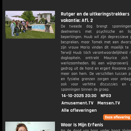
Rutger en de uitkeringstrekkers
vakantie: Afl. 2
De tweede dag brengt spanninge
deelnemers met psychische en lich
beperkingen. Huub wil zijn depressieve 
bespreken, maar Tomek met een dwars
zijn vrouw Maria vinden dit moeilijk te 
Terwijl Huub tóch verantwoordelijkheid 
dagkapitein, onttrekt Maurice zic
werkzaamheden. Bij een wijnproeverij l
gedrag uit de hand en ergert Roxanne zi
meer aan hem. De verschillen tussen p
en fysieke grenzen zorgen voor onbeg
ook voor verhitte discussies en g
spanningen binnen de groep.
14-10-2025 20:30
NPO3
Amusement.TV
Mensen.TV
Alle afleveringen
Waar Is Mijn Erfenis
Na de dood van haar vader hoort Vivia