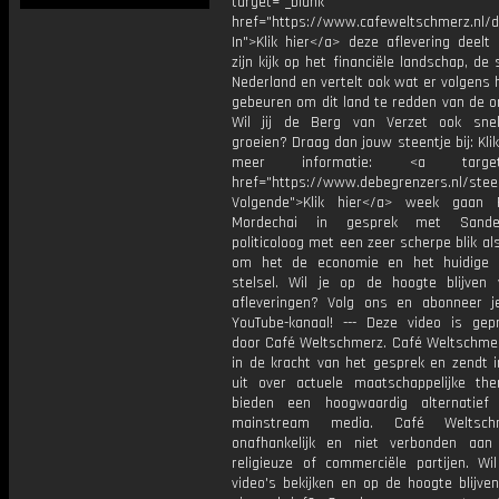
target="_blank"
href="https://www.cafeweltschmerz.nl/
In">Klik hier</a> deze aflevering deelt
zijn kijk op het financiële landschap, de s
Nederland en vertelt ook wat er volgens
gebeuren om dit land te redden van de o
Wil jij de Berg van Verzet ook snel
groeien? Draag dan jouw steentje bij: Klik
meer informatie: <a target="
href="https://www.debegrenzers.nl/stee
Volgende">Klik hier</a> week gaan 
Mordechai in gesprek met Sande
politicoloog met een zeer scherpe blik al
om het de economie en het huidige f
stelsel. Wil je op de hoogte blijven
afleveringen? Volg ons en abonneer 
YouTube-kanaal! --- Deze video is gep
door Café Weltschmerz. Café Weltschmer
in de kracht van het gesprek en zendt i
uit over actuele maatschappelijke the
bieden een hoogwaardig alternatief
mainstream media. Café Weltsch
onafhankelijk en niet verbonden aan p
religieuze of commerciële partijen. Wi
video's bekijken en op de hoogte blijve