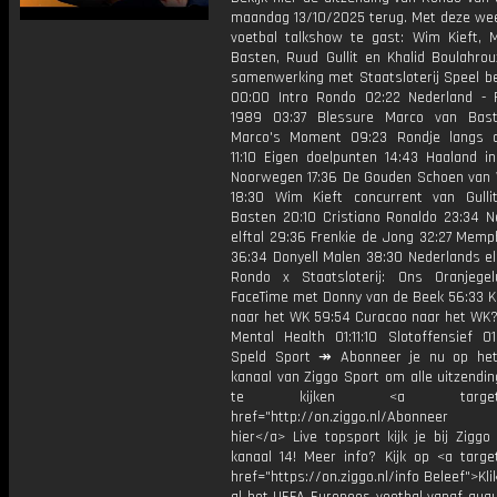
maandag 13/10/2025 terug. Met deze wee
voetbal talkshow te gast: Wim Kieft, 
Basten, Ruud Gullit en Khalid Boulahrou
samenwerking met Staatsloterij Speel b
00:00 Intro Rondo 02:22 Nederland - F
1989 03:37 Blessure Marco van Bast
Marco's Moment 09:23 Rondje langs 
11:10 Eigen doelpunten 14:43 Haaland in
Noorwegen 17:36 De Gouden Schoen van 
18:30 Wim Kieft concurrent van Gull
Basten 20:10 Cristiano Ronaldo 23:34 N
elftal 29:36 Frenkie de Jong 32:27 Memp
36:34 Donyell Malen 38:30 Nederlands el
Rondo x Staatsloterij: Ons Oranjege
FaceTime met Donny van de Beek 56:33 K
naar het WK 59:54 Curacao naar het WK?
Mental Health 01:11:10 Slotoffensief 01
Speld Sport ↠ Abonneer je nu op he
kanaal van Ziggo Sport om alle uitzendi
te kijken <a target="_
href="http://on.ziggo.nl/Abonneer
hier</a> Live topsport kijk je bij Ziggo
kanaal 14! Meer info? Kijk op <a target
href="https://on.ziggo.nl/info Beleef">Kli