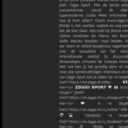
al het UEFA Europees voetbal vanaf augu
plek: Ziggo Sport. Met de beste ana
presentatoren, vanuit de allern
hypermoderne studio. Meer informati
hoe je kunt kijken? Check www.ziggo.nl
Rondo is het voetbal, voetbal en nog ee
dat de klok slaat. Aan tafel bij Wytse va
sluiten analisten als Marco van Bas
Gullit, Wesley Sneijder, Youri Mulder, 
der Vaart en Khalid Boulahrouz regelmat
over de actualiteit van het nati
internationale voetbal te discussi
deskundigen schuwen de scherpe menin
Met wie ben jij het grondig eens of 
Voor alle samenvattingen, interviews en
van Ziggo Sport kun je kijken op <a targe
href="https://on.ziggo.nl/video 𝗩𝗢
hier</a> 𝗭𝗜𝗚𝗚𝗢 𝗦𝗣𝗢𝗥𝗧 🧡 📸 Ins
target="_blank"
href="https://on.ziggo.nl/zs_instagram">K
hier</a> 🐦 X: <a target="
href="https://on.ziggo.nl/zs_twitter">Kli
🧑💻 Facebook: <a target="
href="https://on.ziggo.nl/zs_facebook">Kl
hier</a> 🤳 TikTok: <a target=