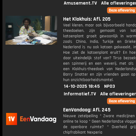
Amusement.TV
Alle afleveringe
Het Klokhuis: Afl. 205
Veel kleren, maar ook bijvoorbeeld hand
theedoeken, zijn gemaakt van ka
katoenplant groeit gewoonlijk in war
zoals China, India, Turkije en Grieke
Nederland is nu ook katoen gekweekt, in
Hoe ziet de katoenplant eruit? En ho
daar uiteindelijk stof van? Tirsa bezoe
een spinnerij en een weverij, met als r
een Klokhuis-theedoek van Nederlands
Barry Snotter en zijn vrienden gaan o
hun onzichtbaarheidsmantel.
14-10-2025 18:45
NPO3
Informatief.TV
Alle afleveringe
EenVandaag: Afl. 245
Nieuwe zetelpeiling * Zware medicijnen 
online te koop * Geen Nederlandse vlagg
de openbare ruimte? * Overheid grij
chipfrabikant Nexperia