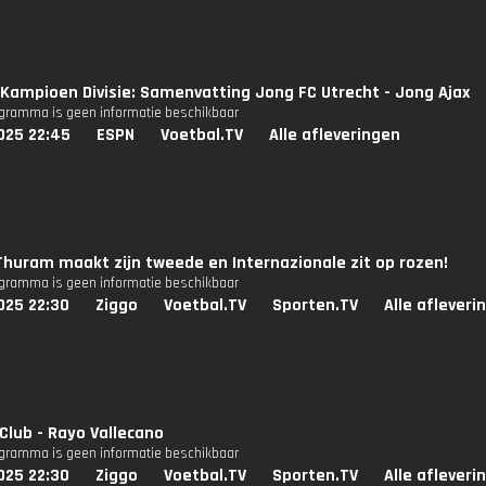
Kampioen Divisie: Samenvatting Jong FC Utrecht - Jong Ajax
ogramma is geen informatie beschikbaar
025 22:45
ESPN
Voetbal.TV
Alle afleveringen
huram maakt zijn tweede en Internazionale zit op rozen!
ogramma is geen informatie beschikbaar
025 22:30
Ziggo
Voetbal.TV
Sporten.TV
Alle afleveri
 Club - Rayo Vallecano
ogramma is geen informatie beschikbaar
025 22:30
Ziggo
Voetbal.TV
Sporten.TV
Alle afleveri