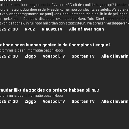
rbaar is ons land nog nu na de PVV ook NSC uit de coalitie is gestapt? Het dem
ord en steunt daardoor in de Tweede Kamer nog op slechts 32 zetels. We spreken
 verkiezingsprogramma. De partij van Henri Bontenbal zit in de lift in de peilingen
en gekeken. * Opnieuw discussie over staalslakken. Tata Steel onderhandelt
 van de fabriek, in ruil voor miljarden aan staatssteun. We spreken verslaggever
025 21:30
NPO2
Nieuws.TV
Alle afleveringen
ax hoge ogen kunnen gooien in de Champions League?
ogramma is geen informatie beschikbaar
025 21:30
Ziggo
Voetbal.TV
Sporten.TV
Alle afleveri
reuder lijkt de zaakjes op orde te hebben bij NEC
ogramma is geen informatie beschikbaar
025 21:30
Ziggo
Voetbal.TV
Sporten.TV
Alle afleveri