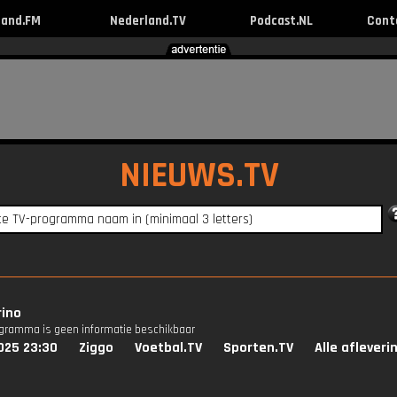
land.FM
Nederland.TV
Podcast.NL
Cont
NIEUWS.TV
rino
ogramma is geen informatie beschikbaar
025 23:30
Ziggo
Voetbal.TV
Sporten.TV
Alle afleveri