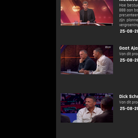
Hoe bestuu
BBB aan bo
presenteert
zijn plann
vergroening
25-08-2
Gaat Aj
Van dit pr
25-08-2
Dick Sch
Van dit pr
25-08-2