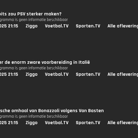
pits zou PSV sterker maken?
ogramma is geen informatie beschikbaar
25 21:15
Ziggo
Voetbal.TV
Sporten.TV
Alle afleveri
ver de enorm zware voorbereiding in Italië
ogramma is geen informatie beschikbaar
25 21:15
Ziggo
Voetbal.TV
Sporten.TV
Alle afleveri
ische omhaal van Bonazzoli volgens Van Basten
ogramma is geen informatie beschikbaar
25 21:15
Ziggo
Voetbal.TV
Sporten.TV
Alle afleveri