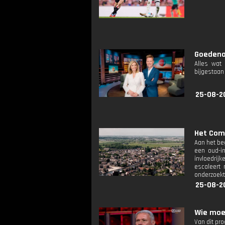
Goedenav
Alles wat
bijgestaan
25-08-2
Het Comp
Aan het be
een oud-in
invloedrij
escaleert 
onderzoekt 
25-08-2
Wie moe
Van dit pr