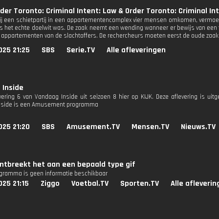
der Toronto: Criminal Intent: Law & Order Toronto: Criminal In
j een schietpartij in een appartementencomplex vier mensen omkomen, vermoe
rs het echte doelwit was. De zaak neemt een wending wanneer er bewijs van een 
 appartementen van de slachtoffers. De rechercheurs moeten eerst de oude zaak
025 21:25
SBS
Serie.TV
Alle afleveringen
 Inside
evering 6 van Vandaag Inside uit seizoen 8 hier op KIJK. Deze aflevering is ui
nside is een Amusement programma
025 21:20
SBS
Amusement.TV
Mensen.TV
Nieuws.TV
ontbreekt het aan een bepaald type gif
ogramma is geen informatie beschikbaar
25 21:15
Ziggo
Voetbal.TV
Sporten.TV
Alle afleveri