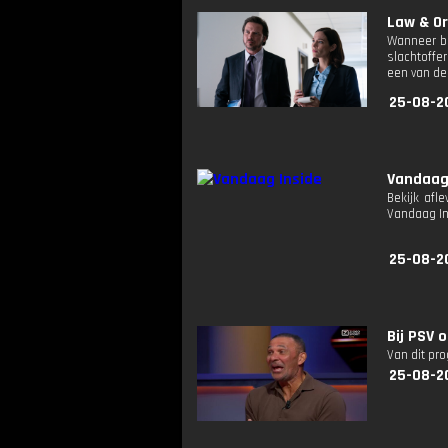
Law & Or
Wanneer bi
slachtoffe
een van de
25-08-2
Vandaag
Bekijk afl
Vandaag I
25-08-2
Bij PSV 
Van dit pr
25-08-20