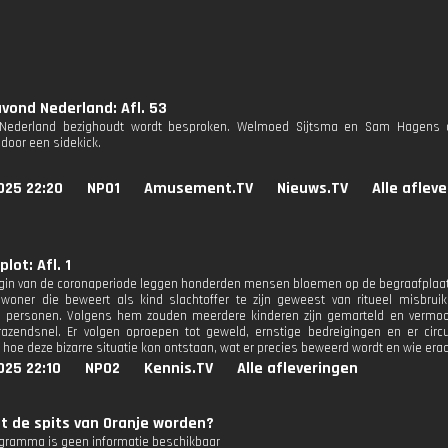
ond Nederland: Afl. 53
 Nederland bezighoudt wordt besproken. Welmoed Sijtsma en Sam Hagens o
 door een sidekick.
025 22:20
NPO1
Amusement.TV
Nieuws.TV
Alle aflev
lot: Afl. 1
gin van de coronaperiode leggen honderden mensen bloemen op de begraafplaats 
woner die beweert als kind slachtoffer te zijn geweest van ritueel misbrui
ke personen. Volgens hem zouden meerdere kinderen zijn gemarteld en vermo
razendsnel. Er volgen oproepen tot geweld, ernstige bedreigingen en er circu
hoe deze bizarre situatie kon ontstaan, wat er precies beweerd wordt en wie erach
025 22:10
NPO2
Kennis.TV
Alle afleveringen
t de spits van Oranje worden?
ogramma is geen informatie beschikbaar