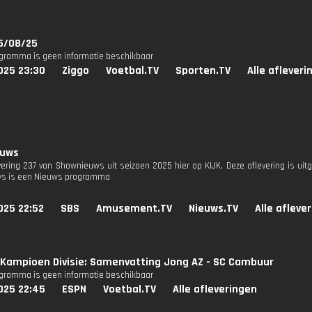
5/08/25
ogramma is geen informatie beschikbaar
025 23:30
Ziggo
Voetbal.TV
Sporten.TV
Alle afleveri
euws
evering 237 van Shownieuws uit seizoen 2025 hier op KIJK. Deze aflevering is ui
s is een Nieuws programma
025 22:52
SBS
Amusement.TV
Nieuws.TV
Alle afleve
Kampioen Divisie: Samenvatting Jong AZ - SC Cambuur
ogramma is geen informatie beschikbaar
025 22:45
ESPN
Voetbal.TV
Alle afleveringen