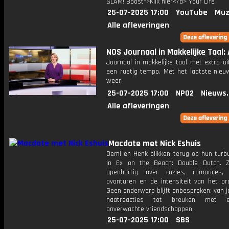
SLAM! Boost">Klik hier</a> Your Life
25-07-2025 17:00
YouTube
Muz
Alle afleveringen
NOS Journaal in Makkelijke Taal: 
Journaal in makkelijke taal met extra ui
een rustig tempo. Met het laatste nieu
weer.
25-07-2025 17:00
NPO2
Nieuws
Alle afleveringen
Macdate met Nick Eshuis
Demi en Henk blikken terug op hun turbu
in Ex on the Beach: Double Dutch. 
openhartig over ruzies, romances, 
avonturen en de intensiteit van het p
Geen onderwerp blijft onbesproken: van j
haatreacties tot breuken met 
onverwachte vriendschappen.
25-07-2025 17:00
SBS