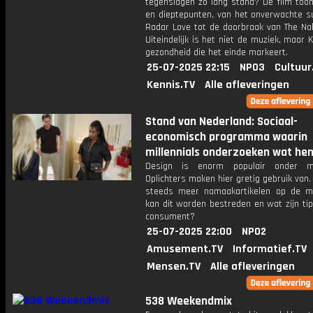
tegenslagen zo lang stand? De film toon
en dieptepunten, van het onverwachte s
Radar Love tot de doorbraak van The Nak
Uiteindelijk is het niet de muziek, maar
gezondheid die het einde markeert.
25-07-2025 22:15
NPO3
Cultuur
Kennis.TV
Alle afleveringen
Stand van Nederland: Sociaal-
economisch programma waarin
millennials onderzoeken wat hen 
Design is enorm populair onder mil
Oplichters maken hier gretig gebruik van
steeds meer namaakartikelen op de m
kan dit worden bestreden en wat zijn ti
consument?
25-07-2025 22:00
NPO2
Amusement.TV
Informatief.TV
Mensen.TV
Alle afleveringen
538 Weekendmix