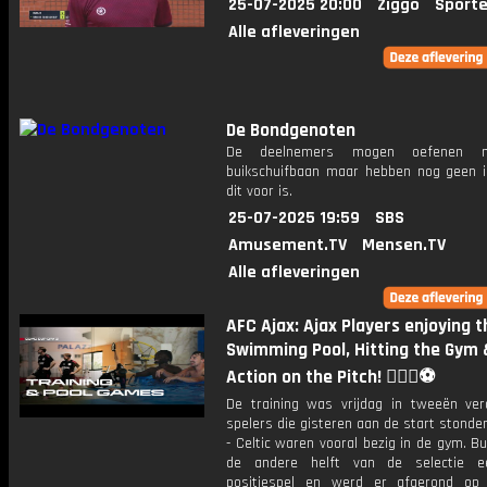
25-07-2025 20:00
Ziggo
Sporte
Alle afleveringen
De Bondgenoten
De deelnemers mogen oefenen 
buikschuifbaan maar hebben nog geen 
dit voor is.
25-07-2025 19:59
SBS
Amusement.TV
Mensen.TV
Alle afleveringen
AFC Ajax: Ajax Players enjoying t
Swimming Pool, Hitting the Gym 
Action on the Pitch! 🏋️‍♂️🤿⚽️
De training was vrijdag in tweeën ver
spelers die gisteren aan de start stonde
- Celtic waren vooral bezig in de gym. B
de andere helft van de selectie e
positiespel en werd er afgerond op