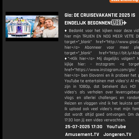
Gio: DE CRUISEVAKANTIE 2025 IS
EINDELIJK BEGONNEN!🇺🇸✈️
♦ Bedankt voor het kijken naar deze vid
hier mijn TRUIEN EN NOG MEER VETTE D
target="_blank" href="http://www.gioxl.
hier</a> Abonneer voor meer ple
target="_blank" href="http://bit.ly/Ab
♦">Klik hier</a> Mij dagelijks volgen?
kijkje hier: - Instagram: <a target
href="https://www.instagram.com/gio/
hier</a> ben Giovanni en ik probeer het 
YouTube te entertainen met video's! Al mi
zijn in 1080p, dat betekent dus HD! 
video's als verhalen over levensgebeur
vlogs en allerlei challenges en rando
Reizen en vloggen vind ik het leukste o
Ik upload ook veel video's met mijn fam
dat wordt altijd goed ontvangen. Om 
17:30 kan jij een video verwachten.
25-07-2025 17:30
YouTube
Amusement.TV
Jongeren.TV