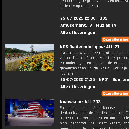
Een uur lang de grootste hits en lekkerst
in de mix op Radio 538!
25-07-2025 22:00
SBS
Amusement.TV
Muziek.TV
Alle afleveringen
NOS De Avondetappe: Afl. 21
Live talkshow vanaf een locatie langs he
van de Tour de France. Aan tafel praten
en andere gasten na over de etappe 
gebeurtenissen in de koers. Ook zijn
rubrieken.
25-07-2025 21:35
NPO1
Sporten
Alle afleveringen
Nieuwsuur: Afl. 203
Europese en Amerikaanse conser
denktanks slaan de handen ineen om E
binnenuit te 'veranderen en ontmantelen
plan, genaamd 'The Great Reset', st
meer dat de Europese Commissie