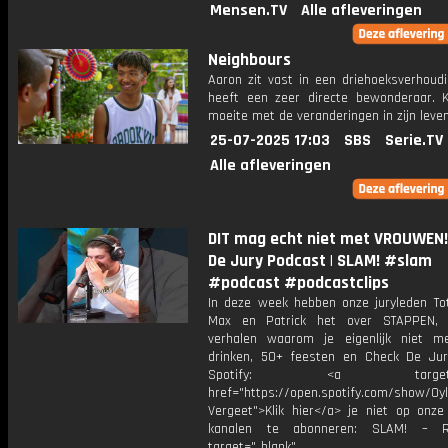
Mensen.TV
Alle afleveringen
Neighbours
Aaron zit vast in een driehoeksverhoudi
heeft een zeer directe bewonderaar. K
moeite met de veranderingen in zijn leven
25-07-2025 17:03
SBS
Serie.TV
Alle afleveringen
DIT mag echt niet met VROUWEN!
De Jury Podcast | SLAM! #slam
#podcast #podcastclips
In deze week hebben onze juryleden Tot
Max en Patrick het over STAPPEN, 
verhalen waarom je eigenlijk niet 
drinken, 50+ feesten en Check De Ju
Spotify: <a target="_
href="https://open.spotify.com/show/0
Vergeet">Klik hier</a> je niet op onze
kanalen te abonneren: SLAM! – 
target="_blank"