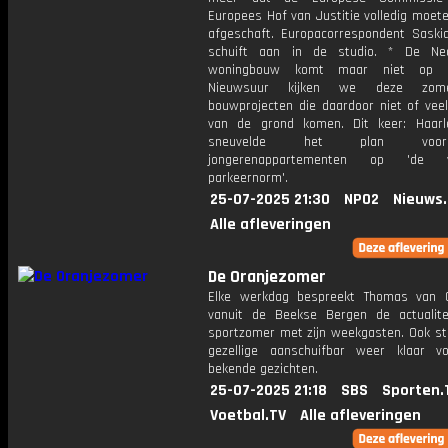
Europees Hof van Justitie volledig moet
afgeschaft. Europacorrespondent Saski
schuift aan in de studio. * De Ned
woningbouw komt maar niet op g
Nieuwsuur kijken we deze zom
bouwprojecten die daardoor niet of veel
van de grond komen. Dit keer: Haar
sneuvelde het plan vo
jongerenappartementen op 'de we
parkeernorm'.
25-07-2025 21:30
NPO2
Nieuws
Alle afleveringen
De Oranjezomer
Elke werkdag bespreekt Thomas van 
vanuit de Beekse Bergen de actualit
sportzomer met zijn weekgasten. Ook st
gezellige aanschuifbar weer klaar 
bekende gezichten.
25-07-2025 21:18
SBS
Sporten.
Voetbal.TV
Alle afleveringen