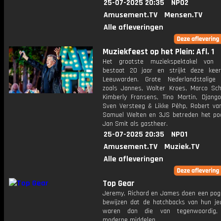
25-07-2025 20:35
NPO2
Amusement.TV
Mensen.TV
Alle afleveringen
Muziekfeest op het Plein: Afl. 1
Het grootste muziekspektakel van 
bestaat 20 jaar en strijkt deze kee
Leeuwarden. Grote Nederlandstalige 
zoals Jannes, Wolter Kroes, Marco Sch
Kimberly Fransens, Tino Martin, Djang
Sven Versteeg & Likke Pêhp, Robert va
Samuel Welten en 3JS betreden het p
Jan Smit als gastheer.
25-07-2025 20:35
NPO1
Amusement.TV
Muziek.TV
Alle afleveringen
Top Gear
Jeremy, Richard en James doen een pog
bewijzen dat de hatchbacks van hun je
waren dan die van tegenwoordig, i
moderne middelen.