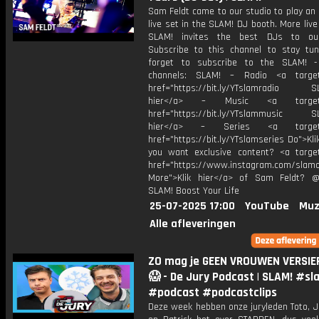
Sam Feldt came to our studio to play a
live set in the SLAM! DJ booth. More liv
SLAM! invites the best DJs to our
Subscribe to this channel to stay tun
forget to subscribe to the SLAM! -
channels: SLAM! – Radio <a target=
href="https://bit.ly/YTslamradio SL
hier</a> – Music <a target="
href="https://bit.ly/YTslammusic SL
hier</a> – Series <a target="
href="https://bit.ly/YTslamseries Do">Kli
you want exclusive content? <a target
href="https://www.instagram.com/slamof
More">Klik hier</a> of Sam Feldt? 
SLAM! Boost Your Life
25-07-2025 17:00
YouTube
Muz
Alle afleveringen
ZO mag je GEEN VROUWEN VERSIER
😱 - De Jury Podcast | SLAM! #sl
#podcast #podcastclips
Deze week hebben onze juryleden Toto, J