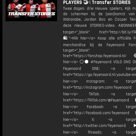
PLAYERS 🤝 | Transfer STORIES
Twee dagen, drie nieuwe spelers. Kijk m
de schermen bij de (aan)komst van 
Watanabe, Jordan Bos en Casper Ten
deze nieuwe STORIES-video. ABONNE
target="_blank" href="http://bit.ly/F
🛍">Klik hier</a> Koop alle officiële F
merchandise bij de Feyenoord Fan
target="_blank"
href="https://fanshop.feyenoord.nl/
hier</a> ⚪️⚫ #Feyenoord VOLG ONS OO
Feyenoord ONE: <a target="
href="https://go.feyenoord.nl/youtube-on
hier</a> Instagram: <a target=
href="http://instagram.com/feyenoord
hier</a> TikTok: <a target="
href="https://TikTok.com/@Feyenoord
hier</a> Facebook: <a target="
href="http://facebook.com/feyenoord
hier</a> X: <a target="_
href="http://twitter.com/feyenoord
hier</a> Threads: <a target="