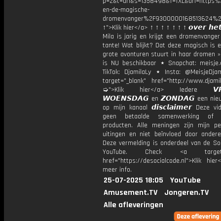
p=2&t=url&s=1358498&f=TXL&url=http
en-de-magische-
dromenvanger%2F9300000168513624%2
↑">Klik hier</a> ↑ ↑ ↑ ↑ ↑ ↑ ↑ 𝙤𝙫𝙚𝙧 𝙝𝙚𝙩
Mila is jarig en krijgt een dromenvange
tante! Wat blijkt? Dat deze magisch is 
grote avonturen stuurt in haar dromen »
is NU beschikbaar ⋆ Snapchat: meisje.
TikTok: DjamilaLy ⋆ Insta: @MeisjeDja
target="_blank" href="http://www.djamil
➭">Klik hier</a> Iedere 𝙑𝙍𝙄
𝙒𝙊𝙀𝙉𝙎𝘿𝘼𝙂 en 𝙕𝙊𝙉𝘿𝘼𝙂 een ni
op mijn kanaal 𝙙𝙞𝙨𝙘𝙡𝙖𝙞𝙢𝙚𝙧 Deze v
geen betaalde samenwerking of 
producten. Alle meningen zijn mijn per
uitingen en niet beïnvloed door andere 
Deze vermelding is onderdeel van de Soc
YouTube. Check <a target="
href="https://desocialcode.nl">Klik hie
meer info.
25-07-2025 18:05
YouTube
Amusement.TV
Jongeren.TV
Alle afleveringen