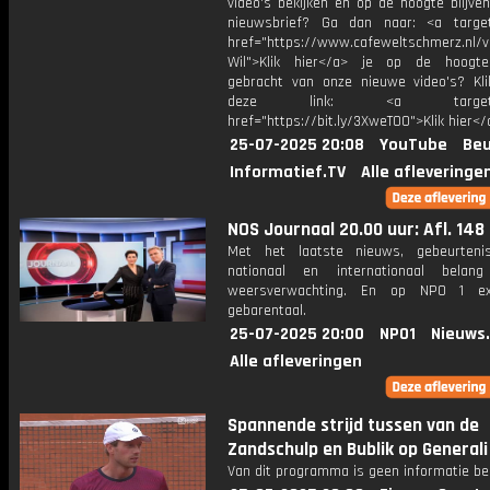
video's bekijken en op de hoogte blijve
nieuwsbrief? Ga dan naar: <a target
href="https://www.cafeweltschmerz.nl/v
Wil">Klik hier</a> je op de hoogt
gebracht van onze nieuwe video's? Kl
deze link: <a target="_
href="https://bit.ly/3XweTO0">Klik hier</
25-07-2025 20:08
YouTube
Beu
Informatief.TV
Alle afleveringe
NOS Journaal 20.00 uur: Afl. 148
Met het laatste nieuws, gebeurteni
nationaal en internationaal bela
weersverwachting. En op NPO 1 e
gebarentaal.
25-07-2025 20:00
NPO1
Nieuws
Alle afleveringen
Spannende strijd tussen van de
Zandschulp en Bublik op General
Van dit programma is geen informatie be