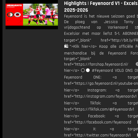
Highlights | Feyenoord V1 - Excelsi
2025-2026
Feyenoord is het nieuwe seizoen goed 
De ploeg van Jessica Torny v
vrijdagochtend op Varkenoord st
Excelsior met maar liefst 5-1. ABONN
target="_blank" href="http://bit.ly/F
🛍">Klik hier</a> Koop alle officiële F
merchandise bij de Feyenoord Fan
target="_blank"
href="https://fanshop.feyenoord.nl/
hier</a> ⚪️⚫ #Feyenoord VOLG ONS OO
Feyenoord ONE: <a target="
href="https://go.feyenoord.nl/youtube-on
hier</a> Instagram: <a target=
href="http://instagram.com/feyenoordv1
hier</a> TikTok: <a target="
href="https://TikTok.com/@Feyenoordv1
hier</a> Facebook: <a target="
href="http://facebook.com/feyenoord
hier</a> X: <a target="_
href="http://twitter.com/feyenoordv1