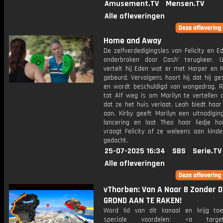
Amusement.TV
Mensen.TV
Alle afleveringen
Home and Away
De zelfverdedigingsles van Felicity en 
onderbroken door Cash’ terugkeer. Uit
vertelt hij Eden wat er met Harper en 
gebeurd. Vervolgens hoort hij dat hij ge
en wordt beschuldigd van wangedrag. 
tot Alf weg is om Marilyn te vertellen 
dat ze het huis verlaat. Leah biedt haa
aan. Kirby geeft Marilyn een uitnodigin
lancering en laat Theo haar liedje ho
vraagt Felicity of ze weleens aan kinde
gedacht.
25-07-2025 16:34
SBS
Serie.TV
Alle afleveringen
vThorben: Van A Naar B Zonder D
GROND AAN TE RAKEN!
Word lid van dit kanaal en krijg to
speciale voordelen: <a target=