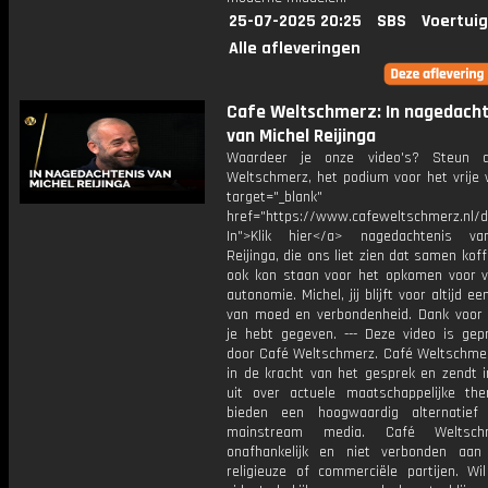
25-07-2025 20:25
SBS
Voertuig
Alle afleveringen
Cafe Weltschmerz: In nagedacht
van Michel Reijinga
Waardeer je onze video's? Steun 
Weltschmerz, het podium voor het vrije 
target="_blank"
href="https://www.cafeweltschmerz.nl/
In">Klik hier</a> nagedachtenis va
Reijinga, die ons liet zien dat samen koff
ook kon staan voor het opkomen voor vr
autonomie. Michel, jij blijft voor altijd e
van moed en verbondenheid. Dank voor 
je hebt gegeven. --- Deze video is gep
door Café Weltschmerz. Café Weltschmer
in de kracht van het gesprek en zendt i
uit over actuele maatschappelijke the
bieden een hoogwaardig alternatief
mainstream media. Café Weltsch
onafhankelijk en niet verbonden aan p
religieuze of commerciële partijen. Wi