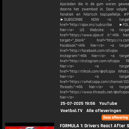
Ajacieden die in de gym waren gewe
daarna het zwembad in. Daar volgde
fanatiek en hilarisch kopspelletje. #
►SUBSCRIBE NOW <a target="
href="http://ajax.ms/subscribe ►FOL
hier</a> US Website: <a target=
href="https://www.ajax.nl X:">Klik hi
target="_blank" href="https://x.co
Facebook:">Klik hier</a> <a target
href="http://facebook.com/afcajax
Instagram:">Klik hier</a> <a target
href="http://instagram.com/afcajax TikT
hier</a> <a target="_
href="http://tiktok.com/@afcajax WhatsA
hier</a> <a target="_
href="https://whatsapp.com/channel/
Threads:">Klik hier</a> <a target=
href="https://www.threads.net/@afcajax
hier</a>
25-07-2025 19:56
YouTube
Voetbal.TV
Alle afleveringen
FORMULA 1: Drivers React After S