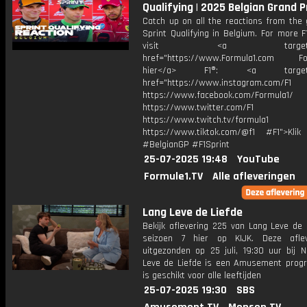
Qualifying | 2025 Belgian Grand P
Catch up on all the reactions from the 
Sprint Qualifying in Belgium. For more F
visit <a target="_b
href="https://www.Formula1.com Fol
hier</a> F1®: <a target="_
href="https://www.instagram.com/F1
https://www.facebook.com/Formula1/
https://www.twitter.com/F1
https://www.twitch.tv/formula1
https://www.tiktok.com/@f1 #F1">Klik
#BelgianGP #F1Sprint
25-07-2025 19:48
YouTube
Formule1.TV
Alle afleveringen
Lang Leve de Liefde
Bekijk aflevering 225 van Lang Leve de 
seizoen 7 hier op KIJK. Deze aflev
uitgezonden op 25 juli, 19:30 uur bij N
Leve de Liefde is een Amusement pro
is geschikt voor alle leeftijden
25-07-2025 19:30
SBS