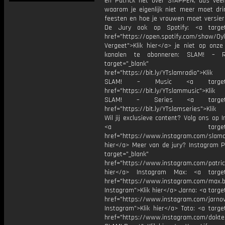
en Patrick het over STAPPEN, dus veel
waarom je eigenlijk niet meer moet dri
feesten en hoe je vrouwen moet versier
De Jury ook op Spotify: <a target=
href="https://open.spotify.com/show/0
Vergeet">Klik hier</a> je niet op onze
kanalen te abonneren: SLAM! – 
target="_blank"
href="https://bit.ly/YTslamradio">Klik
SLAM! – Music <a target="_
href="https://bit.ly/YTslammusic">Klik
SLAM! – Series <a target="
href="https://bit.ly/YTslamseries">Klik
Wil jij exclusieve content? Volg ons op 
<a target="_bl
href="https://www.instagram.com/slamoff
hier</a> Meer van de jury? Instagram Pa
target="_blank"
href="https://www.instagram.com/patric
hier</a> Instagram Max: <a target=
href="https://www.instagram.com/max.b
Instagram">Klik hier</a> Jarno: <a targe
href="https://www.instagram.com/jarno
Instagram">Klik hier</a> Toto: <a targe
href="https://www.instagram.com/dokte