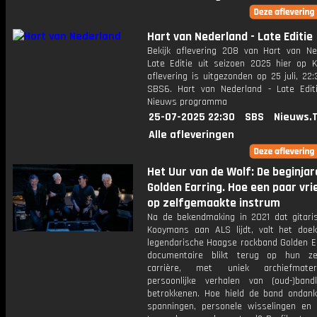
Hart van Nederland - Late Editie
Bekijk aflevering 208 van Hart van Ne
Late Editie uit seizoen 2025 hier op K
aflevering is uitgezonden op 25 juli, 22:
SBS6. Hart van Nederland - Late Edit
Nieuws programma
25-07-2025 22:30
SBS
Nieuws.
Alle afleveringen
Het Uur van de Wolf: De beginjar
Golden Earring. Hoe een paar vr
op zelfgemaakte instrum
Na de bekendmaking in 2021 dat gitari
Kooymans aan ALS lijdt, valt het doe
legendarische Haagse rockband Golden Ea
documentaire blikt terug op hun zes
carrière, met uniek archiefmate
persoonlijke verhalen van (oud-)ban
betrokkenen. Hoe hield de band ondank
spanningen, personele wisselingen en f