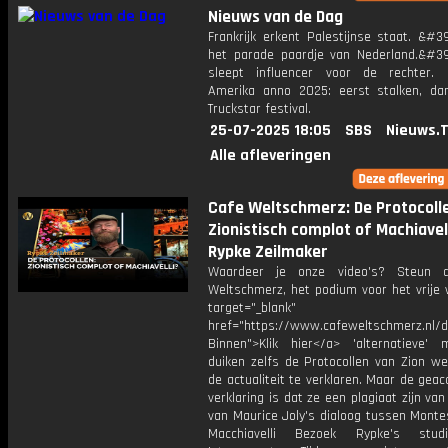
Nieuws van de Dag
Frankrijk erkent Palestijnse staat. &#3
het parade paardje van Nederland.&#3
sleept influencer voor de rechter.
Amerika anno 2025: eerst stalken, da
Truckstar festival.
25-07-2025 18:05
SBS
Nieuws.
Alle afleveringen
Cafe Weltschmerz: De Protocoll
Zionistisch complot of Machiavell
Rypke Zeilmaker
Waardeer je onze video's? Steun 
Weltschmerz, het podium voor het vrije 
target="_blank"
href="https://www.cafeweltschmerz.nl/
Binnen">Klik hier</a> 'alternatieve' 
duiken zelfs de Protocollen van Zion w
de actualiteit te verklaren. Maar de gea
verklaring is dat ze een plagiaat zijn va
van Maurice Joly's dialoog tussen Monte
Macchiavelli Bezoek Rypke's studi