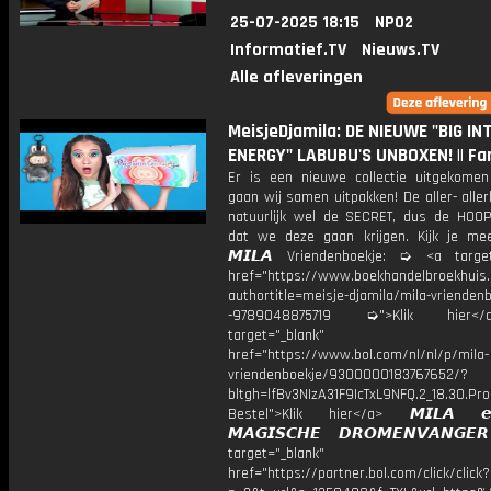
25-07-2025 18:15
NPO2
Informatief.TV
Nieuws.TV
Alle afleveringen
MeisjeDjamila: DE NIEUWE "BIG IN
ENERGY" LABUBU'S UNBOXEN! || Fa
Er is een nieuwe collectie uitgekome
gaan wij samen uitpakken! De aller- aller
natuurlijk wel de SECRET, dus de HOOP
dat we deze gaan krijgen. Kijk je me
𝙈𝙄𝙇𝘼 Vriendenboekje: ➭ <a target
href="https://www.boekhandelbroekhuis.
authortitle=meisje-djamila/mila-vriendenb
-9789048875719 ➭">Klik hier
target="_blank"
href="https://www.bol.com/nl/nl/p/mila-
vriendenboekje/9300000183767652/?
bltgh=lfBv3NIzA31F9IcTxL9NFQ.2_18.30.Pro
Bestel">Klik hier</a> 𝙈𝙄𝙇𝘼 
𝙈𝘼𝙂𝙄𝙎𝘾𝙃𝙀 𝘿𝙍𝙊𝙈𝙀𝙉𝙑𝘼𝙉𝙂
target="_blank"
href="https://partner.bol.com/click/click?