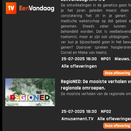
De ontwikkelingen in de genetica gaan h
je het jaren geleden moest doe
constatering 'het zit in je genen',
medische wetenschap op dat gebied e
genomen. Steeds vaker kunnen p
behandeld worden. Dat is veelbeloven
toekomst, maar er zijn ook uitdagingen.
ver kun je bijvoorbeeld gaan in het bew
genen? Daarover spreken hooglerare
Cornel en Mieke van Haelst.
25-07-2025 18:30
NPO1
Nieuws.
Alle afleveringen
RegioNED: De mooiste verhalen v
regionale omroepen.
De mooiste verhalen van de regionale om
25-07-2025 18:30
NPO2
Amusement.TV
Alle afleveringe