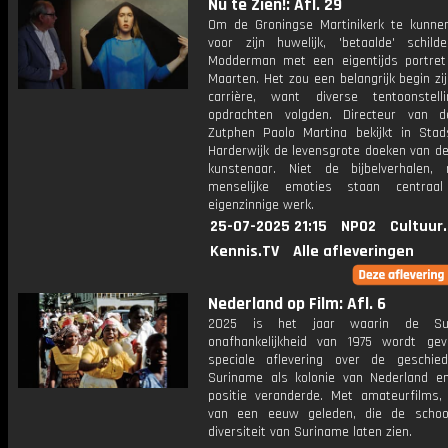
Nu te Zien!: Afl. 29
Om de Groningse Martinikerk te kunne
voor zijn huwelijk, 'betaalde' schild
Modderman met een eigentijds portret
Maarten. Het zou een belangrijk begin zij
carrière, want diverse tentoonstel
opdrachten volgden. Directeur van 
Zutphen Paolo Martina bekijkt in St
Harderwijk de levensgrote doeken van de
kunstenaar. Niet de bijbelverhalen
menselijke emoties staan centraal
eigenzinnige werk.
25-07-2025 21:15
NPO2
Cultuur
Kennis.TV
Alle afleveringen
Nederland op Film: Afl. 6
2025 is het jaar waarin de Sur
onafhankelijkheid van 1975 wordt gev
speciale aflevering over de geschie
Suriname als kolonie van Nederland e
positie veranderde. Met amateurfilms
van een eeuw geleden, die de schoo
diversiteit van Suriname laten zien.