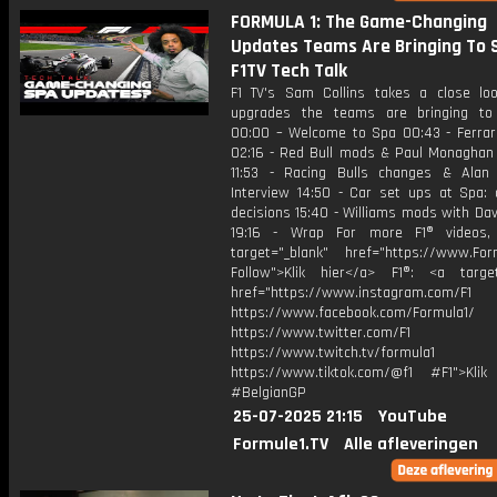
FORMULA 1: The Game-Changing
Updates Teams Are Bringing To S
F1TV Tech Talk
F1 TV's Sam Collins takes a close lo
upgrades the teams are bringing to
00:00 – Welcome to Spa 00:43 - Ferrar
02:16 - Red Bull mods & Paul Monaghan 
11:53 - Racing Bulls changes & Ala
Interview 14:50 - Car set ups at Spa: d
decisions 15:40 - Williams mods with Da
19:16 - Wrap For more F1® videos, 
target="_blank" href="https://www.For
Follow">Klik hier</a> F1®: <a target
href="https://www.instagram.com/F1
https://www.facebook.com/Formula1/
https://www.twitter.com/F1
https://www.twitch.tv/formula1
https://www.tiktok.com/@f1 #F1">Klik
#BelgianGP
25-07-2025 21:15
YouTube
Formule1.TV
Alle afleveringen