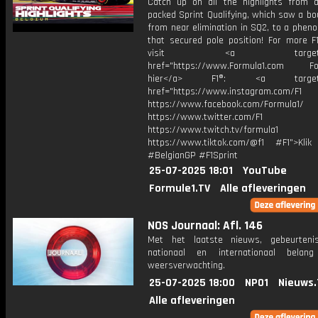
Catch up on all the highlights from a
packed Sprint Qualifying, which saw a b
from near elimination in SQ2, to a phen
that secured pole position! For more F1
visit <a target="_b
href="https://www.Formula1.com Fol
hier</a> F1®: <a target="_
href="https://www.instagram.com/F1
https://www.facebook.com/Formula1/
https://www.twitter.com/F1
https://www.twitch.tv/formula1
https://www.tiktok.com/@f1 #F1">Klik
#BelgianGP #F1Sprint
25-07-2025 18:01
YouTube
Formule1.TV
Alle afleveringen
NOS Journaal: Afl. 146
Met het laatste nieuws, gebeurteni
nationaal en internationaal bela
weersverwachting.
25-07-2025 18:00
NPO1
Nieuws.
Alle afleveringen