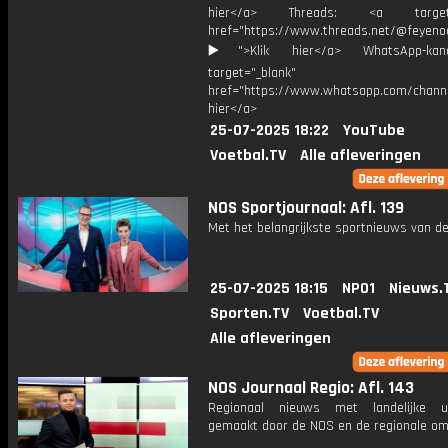
hier</a> Threads: <a target="
href="https://www.threads.net/@feyeno
▶️">Klik hier</a> WhatsApp-kan
target="_blank"
href="https://www.whatsapp.com/chann
hier</a>
25-07-2025 18:22
YouTube
Voetbal.TV
Alle afleveringen
NOS Sportjournaal: Afl. 139
Met het belangrijkste sportnieuws van de
25-07-2025 18:15
NPO1
Nieuws.
Sporten.TV
Voetbal.TV
Alle afleveringen
NOS Journaal Regio: Afl. 143
Regionaal nieuws met landelijke uit
gemaakt door de NOS en de regionale om