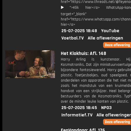
href="https://www.threads.net/@feyeno
▶️">Klik hier</a> WhatsApp-kan
target="_blank"
href="https://www.whatsapp.com/chann
hier</a>
25-07-2025 18:48
YouTube
Voetbal.TV
Alle afleveringen
Het Klokhuis: Afl. 148
Harry Arling is kunstenaar. Hi
Kosmotroniks. Dat zijn miniatuurvoertuig
bijzondere fantasiewereld. Harry gebruik
plastic. Toetjesbakjes, oud speelgoed,
onderdelen van apparaten die het niet m
zoals het mondstuk van een kruimeldi
handvat van een strijkijzer. Heel belangri
bestuurders van de Kosmotroniks. Typ
over de minder leuke kanten van plastic.
25-07-2025 18:45
NPO3
Informatief.TV
Alle afleveringe
EenVandaag: Afl. 176