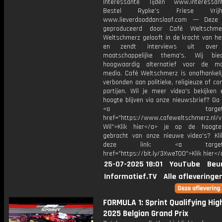
Interessante Tijden www.interessante
Bestel Rypke's Friese Vrijheid
www.lieverdooddanslaaf.com --- Deze
geproduceerd door Café Weltschme
Weltschmerz gelooft in de kracht van he
en zendt interviews uit over 
maatschappelijke thema's. Wij bi
hoogwaardig alternatief voor de ma
media. Café Weltschmerz is onafhankelij
verbonden aan politieke, religieuze of c
partijen. Wil je meer video's bekijken
hoogte blijven via onze nieuwsbrief? Ga
<a target="_bl
href="https://www.cafeweltschmerz.nl/v
Wil">Klik hier</a> je op de hoogt
gebracht van onze nieuwe video's? Kl
deze link: <a target="_
href="https://bit.ly/3XweTO0">Klik hier</
25-07-2025 18:01
YouTube
Beu
Informatief.TV
Alle afleveringe
FORMULA 1: Sprint Qualifying High
2025 Belgian Grand Prix