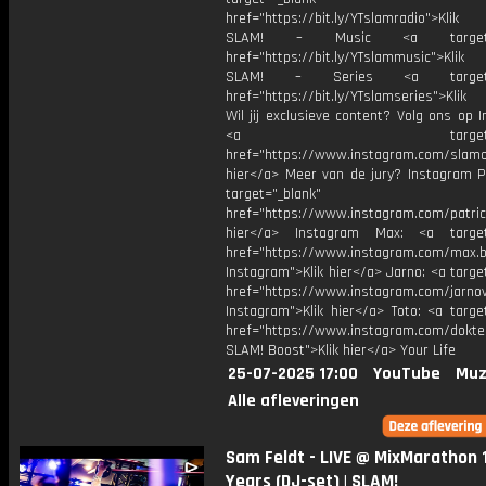
href="https://bit.ly/YTslamradio">Klik
SLAM! – Music <a target="_
href="https://bit.ly/YTslammusic">Klik
SLAM! – Series <a target="
href="https://bit.ly/YTslamseries">Klik
Wil jij exclusieve content? Volg ons op 
<a target="_bl
href="https://www.instagram.com/slamoff
hier</a> Meer van de jury? Instagram Pa
target="_blank"
href="https://www.instagram.com/patric
hier</a> Instagram Max: <a target=
href="https://www.instagram.com/max.b
Instagram">Klik hier</a> Jarno: <a targe
href="https://www.instagram.com/jarno
Instagram">Klik hier</a> Toto: <a targe
href="https://www.instagram.com/dokte
SLAM! Boost">Klik hier</a> Your Life
25-07-2025 17:00
YouTube
Muz
Alle afleveringen
Sam Feldt - LIVE @ MixMarathon 
Years (DJ-set) | SLAM!