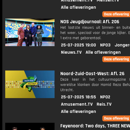
Amusement.TV
Mensen.TV
Alle afleveringen
NOS Jeugdjournaal: Afl. 206
Het laatste nieuws uit binnen- en buit
het weer, speciaal voor de jonge kijker.
1 extra met gebarentaal.
25-07-2025 19:00
NPO3
Jonger
Nieuws.TV
Alle afleveringen
Noord-Zuid-Oost-West: Afl. 26
Deze keer in het cultuurmagazine 
wereldse klanken door Hamid Reza Behz
Utrecht.
25-07-2025 18:55
NPO2
Amusement.TV
Reis.TV
Alle afleveringen
Feyenoord: Two days, THREE NE