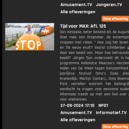
Amusement.TV
Jongeren.TV
Alle afleveringen
Tijd voor MAX: Afl. 125
Oos Kesbeke, beter bekend als de Augurk
doet mee aan Stoptober, de actiema
stoppen met roken. * Hoe zag het leven 
en 17e eeuw eruit? Vooral schilderijen 
daar een beeld van. Maar hoe betrouwba
beeld? Jörgen Tjon onderzoekt dit in h
programma Hollandse Meesters Herzien.
kader van De Week tegen Eenzaamheid
jaarlijkse festival Oma's Soep pla
Kranendijk, Martijn Canters, Oma Boem
Post vertellen waarom het belangri
aandacht te vragen voor eenzame ouder
Alkemade treedt op met een lied over zi
voor wielrennen.
27-09-2024 17:10
NPO1
Amusement.TV
Informatief.TV
Alle afleveringen