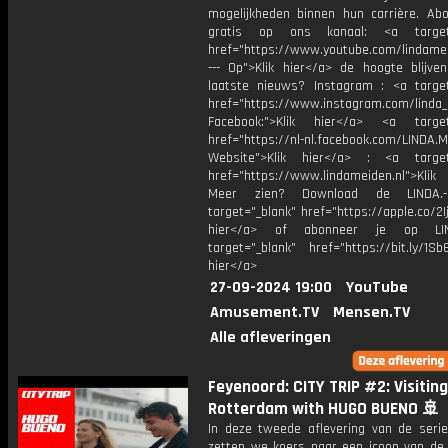
mogelijkheden binnen hun carrière. Ab
gratis op ons kanaal: <a target=
href="https://www.youtube.com/lindameid
--- Op">Klik hier</a> de hoogte blijve
laatste nieuws? Instagram : <a target
href="https://www.instagram.com/linda
Facebook:">Klik hier</a> <a target
href="https://nl-nl.facebook.com/LINDA.
Website">Klik hier</a> : <a target
href="https://www.lindameiden.nl">Klik
Meer zien? Download de LINDA.-
target="_blank" href="https://apple.co/2Ij
hier</a> of abonneer je op LI
target="_blank" href="https://bit.ly/1Sb
hier</a>
27-09-2024 19:00
YouTube
Amusement.TV
Mensen.TV
Alle afleveringen
Feyenoord: CITY TRIP #2: Visitin
Rotterdam with HUGO BUENO 🚢
In deze tweede aflevering van de serie 
zetten we koers naar een icoon van de 