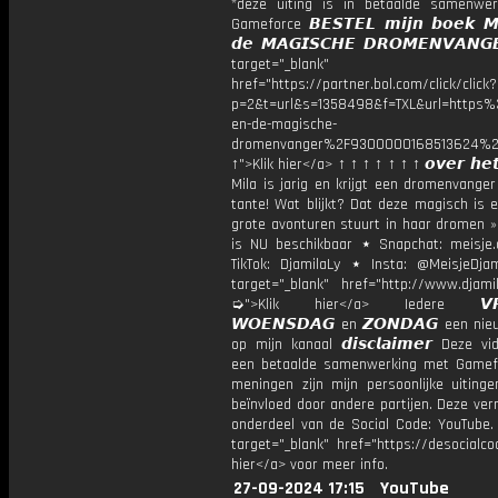
*deze uiting is in betaalde samenwe
Gameforce 𝘽𝙀𝙎𝙏𝙀𝙇 𝙢𝙞𝙟𝙣 𝙗𝙤𝙚𝙠 𝙈
𝙙𝙚 𝙈𝘼𝙂𝙄𝙎𝘾𝙃𝙀 𝘿𝙍𝙊𝙈𝙀𝙉𝙑𝘼𝙉
target="_blank"
href="https://partner.bol.com/click/click?
p=2&t=url&s=1358498&f=TXL&url=http
en-de-magische-
dromenvanger%2F9300000168513624%2
↑">Klik hier</a> ↑ ↑ ↑ ↑ ↑ ↑ ↑ 𝙤𝙫𝙚𝙧 𝙝𝙚𝙩
Mila is jarig en krijgt een dromenvange
tante! Wat blijkt? Dat deze magisch is 
grote avonturen stuurt in haar dromen »
is NU beschikbaar ⋆ Snapchat: meisje.
TikTok: DjamilaLy ⋆ Insta: @MeisjeDja
target="_blank" href="http://www.djamil
➭">Klik hier</a> Iedere 𝙑𝙍𝙄
𝙒𝙊𝙀𝙉𝙎𝘿𝘼𝙂 en 𝙕𝙊𝙉𝘿𝘼𝙂 een ni
op mijn kanaal 𝙙𝙞𝙨𝙘𝙡𝙖𝙞𝙢𝙚𝙧 Deze v
een betaalde samenwerking met Gamefo
meningen zijn mijn persoonlijke uitinge
beïnvloed door andere partijen. Deze ver
onderdeel van de Social Code: YouTube.
target="_blank" href="https://desocialcod
hier</a> voor meer info.
27-09-2024 17:15
YouTube