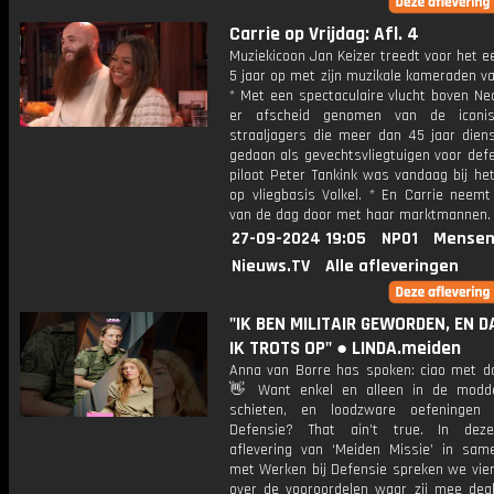
Carrie op Vrijdag: Afl. 4
Muziekicoon Jan Keizer treedt voor het e
5 jaar op met zijn muzikale kameraden v
* Met een spectaculaire vlucht boven Ne
er afscheid genomen van de iconis
straaljagers die meer dan 45 jaar dien
gedaan als gevechtsvliegtuigen voor defe
piloot Peter Tankink was vandaag bij he
op vliegbasis Volkel. * En Carrie neem
van de dag door met haar marktmannen.
27-09-2024 19:05
NPO1
Mensen
Nieuws.TV
Alle afleveringen
"IK BEN MILITAIR GEWORDEN, EN 
IK TROTS OP" ● LINDA.meiden
Anna van Borre has spoken: ciao met da
👋 Want enkel en alleen in de modde
schieten, en loodzware oefeningen 
Defensie? That ain’t true. In deze
aflevering van ‘Meiden Missie’ in sam
met Werken bij Defensie spreken we vier
over de vooroordelen waar zij mee dea