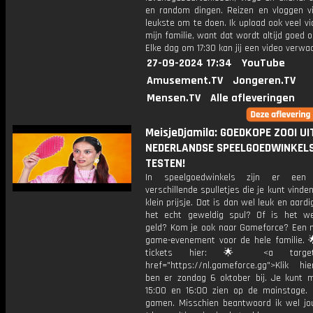
en random dingen. Reizen en vloggen vi
leukste om te doen. Ik upload ook veel v
mijn familie, want dat wordt altijd goed 
Elke dag om 17:30 kan jij een video verwa
27-09-2024 17:34
YouTube
Amusement.TV
Jongeren.TV
Mensen.TV
Alle afleveringen
MeisjeDjamila: GOEDKOPE ZOOI UI
NEDERLANDSE SPEELGOEDWINKEL
TESTEN!
In speelgoedwinkels zijn er een 
verschillende spulletjes die je kunt vinde
klein prijsje. Dat is dan wel leuk en aardi
het echt geweldig spul? Of is het w
geld? Kom je ook naar Gameforce? Een 
game-evenement voor de hele familie. 
tickets hier: 🌟 <a target="
href="https://nl.gameforce.gg">Klik hi
ben er zondag 6 oktober bij. Je kunt m
15:00 en 16:00 zien op de mainstage. I
gamen. Misschien beantwoord ik wel jo