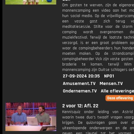
Om gasten te werven, zijn de eigenar
mannencamping een video aan het ma
hun social media. Op de vrijwilligerscam
een vaste gast zich terug v
meditatiesessie. Stilte voor de stor
camping wordt overgenomen d
muziekfestival. Terwijl de laatste tech
verzorgd, is er een groot probleem o
waar de campingbeheerders hun handen
moeten maken. Op de strandcampi
campingbeheerder Vick zijn vaste gasten
braderie te komen, terwijl Wi
mannencamping zijn Duitse schlagers oef
27-09-2024 20:35
NPO1
Amusement.TV
Mensen.TV
Ondernemen.TV
Alle aflevering
2 voor 12: Afl. 22
Kennisquiz onder leiding van Astri
waarin twee duo's twaalf vragen voorg
krijgen. De quizvragen gaan over 
uiteenlopende onderwerpen en de an
geven een sleutel tot het vormen