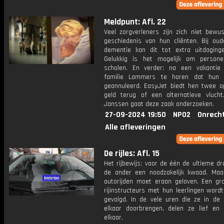
Meldpunt: Afl. 22
Veel zorgverleners zijn zich niet bewu
geschiedenis van hun cliënten. Bij ou
dementie kan dit tot extra uitdaginge
Gelukkig is het mogelijk om persone
scholen. En verder: na een vakantie 
familie Lammers te horen dat hun v
geannuleerd. EasyJet biedt hen twee op
geld terug of een alternatieve vlucht
Janssen gaat deze zaak onderzoeken.
27-09-2024 19:50
NPO2
Onrech
Alle afleveringen
De rijles: Afl. 15
Het rijbewijs: voor de één de ultieme d
de ander een noodzakelijk kwaad. Maa
autorijden moet eraan geloven. Een gr
rijinstructeurs met hun leerlingen word
gevolgd. In de vele uren die ze in de
elkaar doorbrengen, delen ze lief en
elkaar.