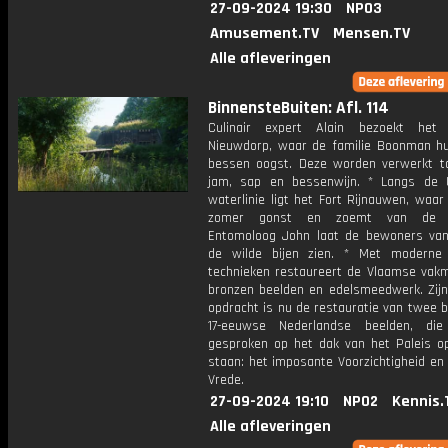
27-09-2024 19:30
NPO3
Amusement.TV
Mensen.TV
Alle afleveringen
BinnensteBuiten: Afl. 114
Culinair expert Alain bezoekt het
Nieuwdorp, waar de familie Boonman h
bessen oogst. Deze worden verwerkt to
jam, sap en bessenwijn. * Langs de 
waterlinie ligt het Fort Rijnauwen, waar
zomer gonst en zoemt van de in
Entomoloog John laat de bewoners van
de wilde bijen zien. * Met moderne
technieken restaureert de Vlaamse vak
bronzen beelden en edelsmeedwerk. Zijn
opdracht is nu de restauratie van twee b
17-eeuwse Nederlandse beelden, die
gesproken op het dak van het Paleis 
staan: het imposante Voorzichtigheid en
Vrede.
27-09-2024 19:10
NPO2
Kennis.
Alle afleveringen