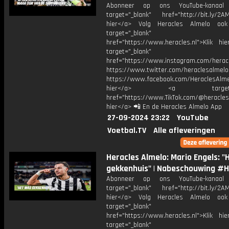
Abonneer op ons YouTube-kanaal
target="_blank" href="http://bit.ly/2AM
hier</a> Volg Heracles Almelo oo
target="_blank"
href="https://www.heracles.nl">Klik hi
target="_blank"
href="https://www.instagram.com/herac
https://www.twitter.com/heraclesalmelo
https://www.facebook.com/HeraclesAlmel
hier</a> <a target="_
href="https://www.TikTok.com/@heracles
hier</a> 📲 En de Heracles Almelo App
27-09-2024 23:22
YouTube
Voetbal.TV
Alle afleveringen
Heracles Almelo: Mario Engels: "
gekkenhuis" | Nabeschouwing #
Abonneer op ons YouTube-kanaal
target="_blank" href="http://bit.ly/2AM
hier</a> Volg Heracles Almelo oo
target="_blank"
href="https://www.heracles.nl">Klik hi
target="_blank"