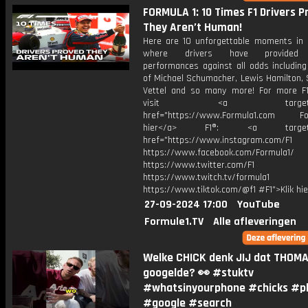
FORMULA 1: 10 Times F1 Drivers P
They Aren’t Human!
Here are 10 unforgettable moments in F
where drivers have provided 
performances against all odds including
of Michael Schumacher, Lewis Hamilton, 
Vettel and so many more! For more F1
visit <a target="_b
href="https://www.Formula1.com Fol
hier</a> F1®: <a target="_
href="https://www.instagram.com/F1
https://www.facebook.com/Formula1/
https://www.twitter.com/F1
https://www.twitch.tv/formula1
https://www.tiktok.com/@f1 #F1">Klik hi
27-09-2024 17:00
YouTube
Formule1.TV
Alle afleveringen
Welke CHICK denk JIJ dat THOM
googelde? 👀 #stuktv
#whatsinyourphone #chicks #p
#google #search