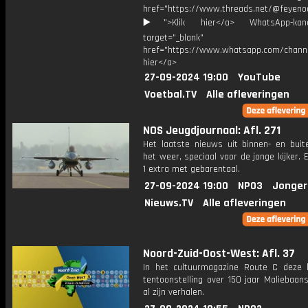
href="https://www.threads.net/@feyeno
▶️">Klik hier</a> WhatsApp-kan
target="_blank"
href="https://www.whatsapp.com/chann
hier</a>
27-09-2024 19:00
YouTube
Voetbal.TV
Alle afleveringen
NOS Jeugdjournaal: Afl. 271
Het laatste nieuws uit binnen- en buit
het weer, speciaal voor de jonge kijker.
1 extra met gebarentaal.
27-09-2024 19:00
NPO3
Jonger
Nieuws.TV
Alle afleveringen
Noord-Zuid-Oost-West: Afl. 37
In het cultuurmagazine Route C deze 
tentoonstelling over 150 jaar Maliebaan
al zijn verhalen.