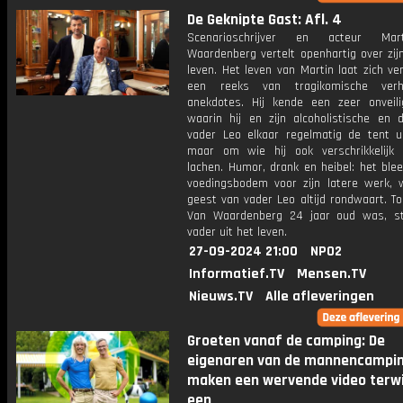
De Geknipte Gast: Afl. 4
Scenarioschrijver en acteur Ma
Waardenberg vertelt openhartig over zij
leven. Het leven van Martin laat zich ver
een reeks van tragikomische ver
anekdotes. Hij kende een zeer onveili
waarin hij en zijn alcoholistische en 
vader Leo elkaar regelmatig de tent ui
maar om wie hij ook verschrikkelijk
lachen. Humor, drank en heibel: het blee
voedingsbodem voor zijn latere werk, 
geest van vader Leo altijd rondwaart. T
Van Waardenberg 24 jaar oud was, st
vader uit het leven.
27-09-2024 21:00
NPO2
Informatief.TV
Mensen.TV
Nieuws.TV
Alle afleveringen
Groeten vanaf de camping: De
eigenaren van de mannencampi
maken een wervende video terwij
een