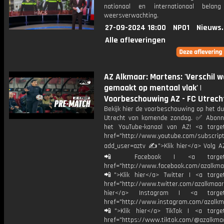
nationaal en internationaal bela
weersverwachting.
27-09-2024 18:00
NPO1
Nieuws
Alle afleveringen
AZ Alkmaar: Martens: 'Verschil w
gemaakt op mentaal vlak' |
Voorbeschouwing AZ - FC Utrech
Bekijk hier de voorbeschouwing op het d
Utrecht van komende zondag. ✅ Abonn
het YouTube-kanaal van AZ! <a target
href="http://www.youtube.com/subscript
add_user=aztv ✍">Klik hier</a> Volg AZ
📲 Facebook | <a target="_
href="http://www.facebook.com/azalkma
📲">Klik hier</a> Twitter | <a target
href="http://www.twitter.com/azalkmaar
hier</a> Instagram | <a target=
href="http://www.instagram.com/azalkm
📲">Klik hier</a> TikTok | <a target
href="https://www.tiktok.com/@azalkma