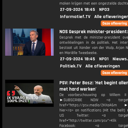
maken krijgen met een ongestelde dochte
27-09-2024 18:45
NPO3
Informatief.TV
Alle afleveringe
NOS Gesprek minister-president: 
Gesprek met de minister-president ove
ontwikkelingen in de politiek. Het inte
bestaat uit Xander van der Wulp, Arjan 
en Mariëlle Tweebeeke.
27-09-2024 18:45
NPO1
Nieuws
Politiek.TV
Alle afleveringen
PSV: Peter Bosz: 'Het begint alle
met hard werken'
De voorbeschouwing op Willem I
►SUBSCRIBE NOW <a target="
href="https://psv.media/2KXaA6m ►T
hier</a> on notifications (Hit the bell
US Twitter: <a target="_
href="http://twitter.com/psv">Klik
Facebook: <a target="_