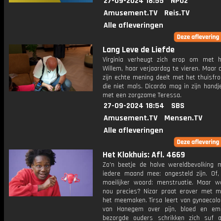
27-09-2024 18:55
NPO2
Amusement.TV
Reis.TV
Alle afleveringen
Lang Leve de Liefde
Virginia verheugt zich erop om met 
Willem, haar verjaardag te vieren. Maar 
zijn echte mening deelt met het thuisfro
die niet mals. Dicardo mag in zijn handj
met een zorgzame Teressa.
27-09-2024 18:54
SBS
Amusement.TV
Mensen.TV
Alle afleveringen
Het Klokhuis: Afl. 4669
Zo'n beetje de halve wereldbevolking 
iedere maand mee: ongesteld zijn. Of
moeilijker woord: menstruatie. Maar w
nou precies? Nizar praat erover met m
het meemaken. Tirsa leert van gynaecolo
van Hanegem over pijn, bloed en em
bezorgde ouders schrikken zich suf 