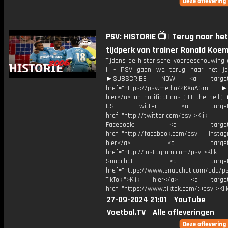
PSV: HISTORIE 📺 | Terug naar het
tijdperk van trainer Ronald Koem
Tijdens de historische voorbeschouwing 
II - PSV gaan we terug naar het ja
►SUBSCRIBE NOW <a target="
href="https://psv.media/2KXaA6m ►T
hier</a> on notifications (Hit the bell
US Twitter: <a target="_
href="http://twitter.com/psv">Klik
Facebook: <a target="_
href="http://facebook.com/psv Instagr
hier</a> <a target="_
href="http://instagram.com/psv">Klik
Snapchat: <a target="_
href="https://www.snapchat.com/add/p
TikTok:">Klik hier</a> <a target=
href="https://www.tiktok.com/@psv">Klik
27-09-2024 21:01
YouTube
Voetbal.TV
Alle afleveringen