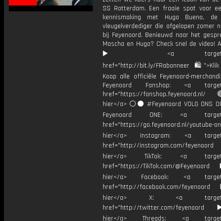
SS Rotterdam. Een fraaie spot voor e
kennismaking met Hugo Bueno, de
vleugelverdediger die afgelopen zomer n
bij Feyenoord. Benieuwd naar het gespr
Mascha en Hugo? Check snel de video!
▶️ <a target="_bl
href="http://bit.ly/FRabonneer 🛍">Klik
Koop alle officiële Feyenoord-merchandi
Feyenoord Fanshop: <a target="
href="https://fanshop.feyenoord.nl/
hier</a> ⚪️⚫ #Feyenoord VOLG ONS OO
Feyenoord ONE: <a target="
href="https://go.feyenoord.nl/youtube-on
hier</a> Instagram: <a target=
href="http://instagram.com/feyenoord
hier</a> TikTok: <a target="
href="https://TikTok.com/@Feyenoord
hier</a> Facebook: <a target="
href="http://facebook.com/feyenoord
hier</a> X: <a target="_
href="http://twitter.com/feyenoord
hier</a> Threads: <a target="