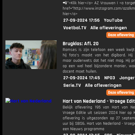
📲">Klik hier</a> AZ Vrouwen | <a targe
href="http://www.instagram.com/azalkma
hier</a>
27-09-2024 17:56
YouTube
Voetbal.TV
Alle afleveringen
Brugklas: Afl. 20
Ramses is zijn telefoon een week kwij
hij foto's maakt van het digibord. Hij 
maar ouderwets dat het niet mag. Hij pr
op een wel heel bijzondere manier, wa
docent moet huilen.
27-09-2024 17:45
NPO3
Jonger
Serie.TV
Alle afleveringen
Hart van Nederland - Vroege Edit
Bekijk aflevering 195 van Hart van Ne
Vroege Editie uit seizoen 2024 hier op 
aflevering is uitgezonden op 27 septemb
uur bij SBS6. Hart van Nederland - Vroege
een Nieuws programma