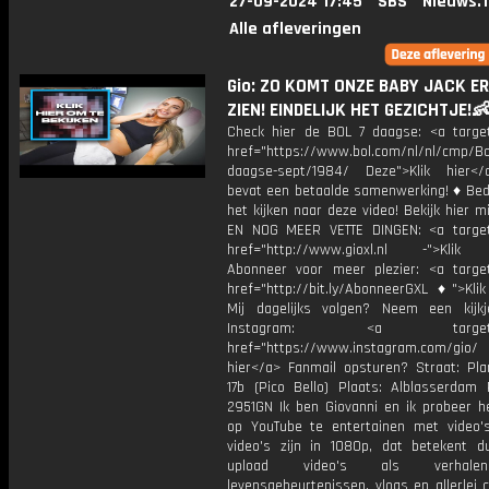
27-09-2024 17:45
SBS
Nieuws.
Alle afleveringen
Gio: ZO KOMT ONZE BABY JACK ER
ZIEN! EINDELIJK HET GEZICHTJE!
Check hier de BOL 7 daagse: <a target
href="https://www.bol.com/nl/nl/cmp/Bol
daagse-sept/1984/ Deze">Klik hier<
bevat een betaalde samenwerking! ♦ Bed
het kijken naar deze video! Bekijk hier m
EN NOG MEER VETTE DINGEN: <a target
href="http://www.gioxl.nl -">Klik 
Abonneer voor meer plezier: <a target
href="http://bit.ly/AbonneerGXL ♦">Klik
Mij dagelijks volgen? Neem een kijkj
Instagram: <a target="_
href="https://www.instagram.com/gio
hier</a> Fanmail opsturen? Straat: Pl
17b (Pico Bello) Plaats: Alblasserdam 
2951GN Ik ben Giovanni en ik probeer he
op YouTube te entertainen met video's
video's zijn in 1080p, dat betekent d
upload video's als verhale
levensgebeurtenissen, vlogs en allerlei 