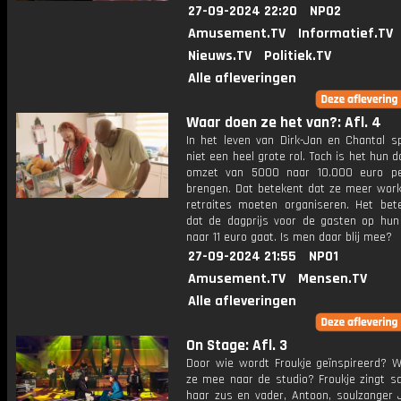
27-09-2024 22:20
NPO2
Amusement.TV
Informatief.TV
Nieuws.TV
Politiek.TV
Alle afleveringen
Waar doen ze het van?: Afl. 4
In het leven van Dirk-Jan en Chantal sp
niet een heel grote rol. Toch is het hun 
omzet van 5000 naar 10.000 euro p
brengen. Dat betekent dat ze meer wor
retraites moeten organiseren. Het bet
dat de dagprijs voor de gasten op hun 
naar 11 euro gaat. Is men daar blij mee?
27-09-2024 21:55
NPO1
Amusement.TV
Mensen.TV
Alle afleveringen
On Stage: Afl. 3
Door wie wordt Froukje geïnspireerd? W
ze mee naar de studio? Froukje zingt 
haar zus en vader, Antoon, soulzanger J