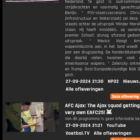
Nederland. Te gast is oud-comman
strijdkrachten en voormalig gevechtspi
Berlijn. * PVV-staatssecretaris Chr
(Infrastructuur en Waterstaat) zei deze
steeds achter de uitspraak 'Minder Maro
staan. Hij heeft inmiddels, op aandr
premier Schoof, alsnog afstand gedaan
uitspraak. * Mexico klaagt Ame
wapenindustrie aan. In het land woedt a
jaar een drugsoorlog. De honderdduizen
die daarbij vielen, kwamen vaak
Amerikaanse wapens. * Zelensky ontm
en Trump. Oost-Europadeskundige Bob D
gast.
27-09-2024 21:30
NPO2
Nieuws
Alle afleveringen
AFC Ajax: The Ajax squad getting
very own EAFC25! 👾
Van dit programma is geen informatie be
27-09-2024 21:21
YouTube
Voetbal.TV
Alle afleveringen