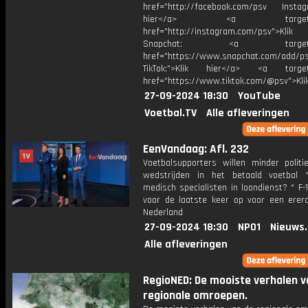
href="http://facebook.com/psv Instagr
hier</a> <a target="_
href="http://instagram.com/psv">Klik
Snapchat: <a target="_
href="https://www.snapchat.com/add/p
TikTok:">Klik hier</a> <a target=
href="https://www.tiktok.com/@psv">Klik
27-09-2024 18:30
YouTube
Voetbal.TV
Alle afleveringen
EenVandaag: Afl. 232
Voetbalsupporters willen minder politie
wedstrijden in het betaald voetbal
medisch specialisten in loondienst? * F-1
voor de laatste keer op voor een erer
Nederland
27-09-2024 18:30
NPO1
Nieuws
Alle afleveringen
RegioNED: De mooiste verhalen v
regionale omroepen.