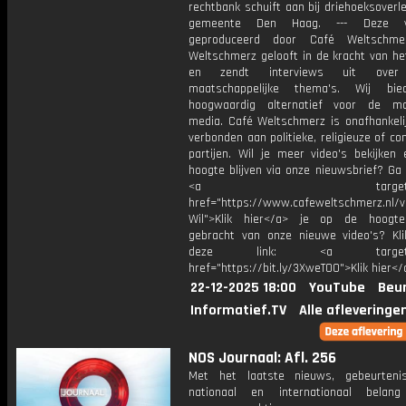
rechtbank schuift aan bij driehoeksover
gemeente Den Haag. --- Deze v
geproduceerd door Café Weltschme
Weltschmerz gelooft in de kracht van he
en zendt interviews uit over 
maatschappelijke thema's. Wij bi
hoogwaardig alternatief voor de ma
media. Café Weltschmerz is onafhankelij
verbonden aan politieke, religieuze of c
partijen. Wil je meer video's bekijken
hoogte blijven via onze nieuwsbrief? Ga
<a target="_bl
href="https://www.cafeweltschmerz.nl/v
Wil">Klik hier</a> je op de hoogt
gebracht van onze nieuwe video's? Kl
deze link: <a target="_
href="https://bit.ly/3XweTO0">Klik hier</
22-12-2025 18:00
YouTube
Beur
Informatief.TV
Alle afleveringe
NOS Journaal: Afl. 256
Met het laatste nieuws, gebeurteni
nationaal en internationaal bela