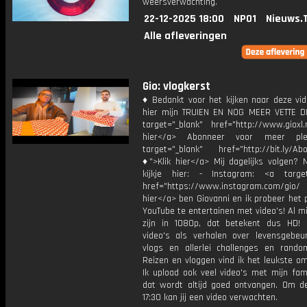
weersverwachting.
22-12-2025 18:00
NPO1
Nieuws.
Alle afleveringen
Gio: vlogkerst
♦ Bedankt voor het kijken naar deze vid
hier mijn TRUIEN EN NOG MEER VETTE D
target="_blank" href="http://www.gioxl.
hier</a> Abonneer voor meer ple
target="_blank" href="http://bit.ly/Ab
♦">Klik hier</a> Mij dagelijks volgen?
kijkje hier: - Instagram: <a target
href="https://www.instagram.com/gio/
hier</a> ben Giovanni en ik probeer het 
YouTube te entertainen met video's! Al mi
zijn in 1080p, dat betekent dus HD! 
video's als verhalen over levensgebeur
vlogs en allerlei challenges en rando
Reizen en vloggen vind ik het leukste o
Ik upload ook veel video's met mijn fam
dat wordt altijd goed ontvangen. Om 
17:30 kan jij een video verwachten.