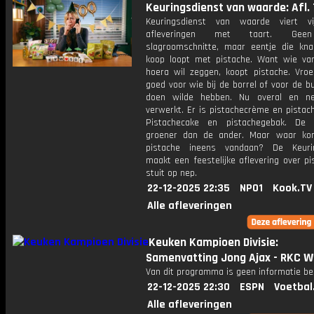
Keuringsdienst van waarde: Afl. 
Keuringsdienst van waarde viert vi
afleveringen met taart. Gee
slagroomschnitte, maar eentje die kna
koop loopt met pistache. Want wie va
hoera wil zeggen, koopt pistache. Vroe
goed voor wie bij de borrel of voor de b
doen wilde hebben. Nu overal en ne
verwerkt. Er is pistachecrème en pistac
Pistachecake en pistachegebak. De
groener dan de ander. Maar waar ko
pistache ineens vandaan? De Keurin
maakt een feestelijke aflevering over p
stuit op nep.
22-12-2025 22:35
NPO1
Kook.TV
Alle afleveringen
Keuken Kampioen Divisie:
Samenvatting Jong Ajax - RKC W
Van dit programma is geen informatie be
22-12-2025 22:30
ESPN
Voetbal
Alle afleveringen