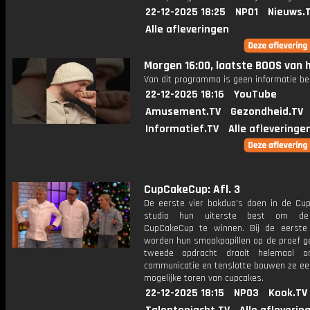
22-12-2025 18:25
NPO1
Nieuws.
Alle afleveringen
Morgen 16:00, laatste BOOS van h
Van dit programma is geen informatie be
22-12-2025 18:16
YouTube
Amusement.TV
Gezondheid.TV
Informatief.TV
Alle afleveringe
CupCakeCup: Afl. 3
De eerste vier bakduo's doen in de Cu
studio hun uiterste best om de
CupCakeCup te winnen. Bij de eerste
worden hun smaakpapillen op de proef ge
tweede opdracht draait helemaal 
communicatie en tenslotte bouwen ze ee
mogelijke toren van cupcakes.
22-12-2025 18:15
NPO3
Kook.TV