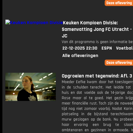
Keuken Kampioen Divisie:
Samenvatting Jong FC Utrecht -
JC
Van dit programma is geen informatie be
22-12-2025 22:30
ESPN
Voetbal
Alle afleveringen
Opgroeien met tegenwind: Afl. 3
Moeder Eefke kwam door het toeslagen
in de schulden terecht. Het leidde tot 
huis en dat voelde ook de 14-jarige doch
Rose maar al te goed. Het gezin krij
meer financiële rust. Toch zijn de nawee
tijd nog niet zomaar voorbij. Nadat Karin
plotseling in de bijstand terechtkwa
murw geslagen op de bank. Nu probee
haar ervaring een brug te slaa
ambtenaren en gezinnen in armoede. I