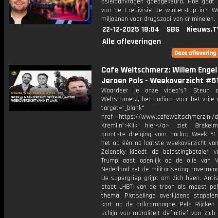
asielaanvragen goedgekeurd. Hoe gaat
van de Eredivisie de winterstop in? W
miljoenen voor drugszooi van criminelen.
22-12-2025 18:04
SBS
Nieuws.T
Alle afleveringen
Cafe Weltschmerz: Willem Engel
Jeroen Pols - Weekoverzicht #5
Waardeer je onze video's? Steun 
Weltschmerz, het podium voor het vrije 
target="_blank"
href="https://www.cafeweltschmerz.nl/
Kremlin">Klik hier</a> ziet Brekel
grootste dreiging voor oorlog Week 51
het op één na laatste weekoverzicht van
Zelensky kleedt de belastingbetaler ve
Trump aast openlijk op de olie van V
Nederland zet de militarisering onvermin
De supergriep grijpt om zich heen. Anti
stoot LHBTI van de troon als meest pol
thema. Plotselinge overlijdens stapelen
kort na de prikcampagne. Pels Rijcken
schijn van moraliteit definitief van zich