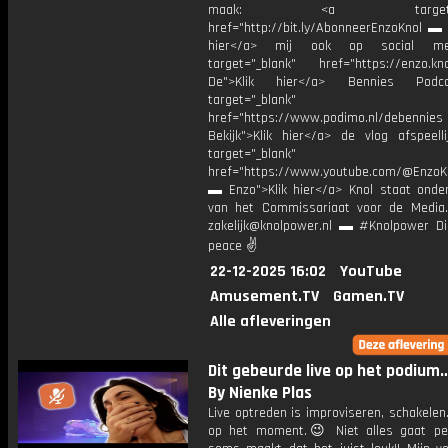
maak: <a target="_b
href="http://bit.ly/AbonneerEnzoKnol ▬ 
hier</a> mij ook op social me
target="_blank" href="https://enzo.kno
De">Klik hier</a> Bennies Podc
target="_blank"
href="https://www.podimo.nl/debennies
Bekijk">Klik hier</a> de vlog afspeelli
target="_blank"
href="https://www.youtube.com/@EnzoKn
▬ Enzo">Klik hier</a> Knol staat onder
van het Commissariaat voor de Media.
zakelijk@knolpower.nl ▬ #Knolpower Di
peace ✌
22-12-2025 16:02
YouTube
Amusement.TV
Gamen.TV
Alle afleveringen
Dit gebeurde live op het podiu
By Nienke Plas
Live optreden is improviseren, schakelen.
op het moment.😉 Niet alles gaat per