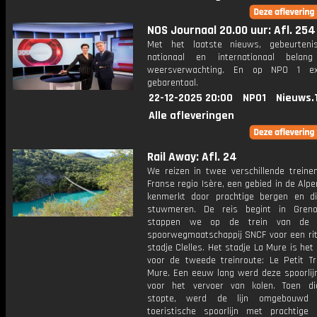
NOS Journaal 20.00 uur: Afl. 254
Met het laatste nieuws, gebeurteni
nationaal en internationaal bela
weersverwachting. En op NPO 1 e
gebarentaal.
22-12-2025 20:00
NPO1
Nieuws.
Alle afleveringen
Rail Away: Afl. 24
We reizen in twee verschillende treine
Franse regio Isère, een gebied in de Alpe
kenmerkt door prachtige bergen en d
stuwmeren. De reis begint in Greno
stappen we op de trein van de n
spoorwegmaatschappij SNCF voor een rit
stadje Clelles. Het stadje La Mure is het
voor de tweede treinroute: Le Petit Tr
Mure. Een eeuw lang werd deze spoorlijn
voor het vervoer van kolen. Toen di
stopte, werd de lijn omgebouwd
toeristische spoorlijn met prachtige u