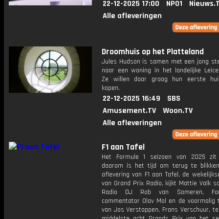
22-12-2025 17:00
NPO1
Nieuws.
Alle afleveringen
Droomhuis op het Platteland
Jules Hudson is samen met een jong ste
naar een woning in het landelijke Leice
Ze willen daar graag hun eerste hu
kopen.
22-12-2025 16:49
SBS
Amusement.TV
Woon.TV
Alle afleveringen
F1 aan Tafel
Het Formule 1 seizoen van 2025 zit
daarom is het tijd om terug te blikken
aflevering van F1 aan Tafel, de wekelijk
van Grand Prix Radio, kijkt Mattie Valk
Radio DJ Rob van Someren, For
commentator Olav Mol en de voormalig
van Jos Verstappen, Frans Verschuur, te
middelste acht Grands Prix van het se