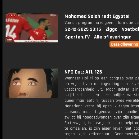
Mohamed Salah redt Egypte!
Van dit programma is geen informatie be
22-12-2025 23:15
Ziggo
Voetbal
Sporten.TV
Alle afleveringen
NPO Doc: Afl. 126
Wanneer Hoi Yi op een congres over per
en vrijheid van meningsuiting spreekt, s
vastberadenheid uit. Maar achter zijn
strijd schuilt een persoonlijke worste
queer man leeft hij tussen twee werelde
Nederland vecht hij openlijk tegen inte
censuur, maar tegenover zijn familie
zwijgt hij noodgedwongen over zijn eige
En terwijl hij Iraanse journalisten helpt 
te omzeilen, is zijn eigen leven niet o
tegen zijn zelfcensuur. Geanimeerde