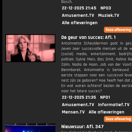
Bosch.
22-12-2025 21:45
NPO3
Amusement.TV
Muziek.TV
Alle afleveringen
De geur van succes: Afl. 1
Antoinnette Scheulderman gaat in ge
zeven zeer succesvolle mensen uit de w
(social) media, entertainment, bedrijf
politiek: Sylvie Meis, Bas Smit, Halina Rei
Zalm, Nadia de Haan, Job van der Voort
Benmbarek. Antoinnette is benieuwd
eerste stappen naar een succesvol leven
nest zijn ze geboren? Hoe heeft hen dat
En wat waren achteraf bezien de eerst
naar het latere succes?
22-12-2025 21:35
NPO1
Amusement.TV
Informatief.TV
Mensen.TV
Alle afleveringen
Nieuwsuur: Afl. 347