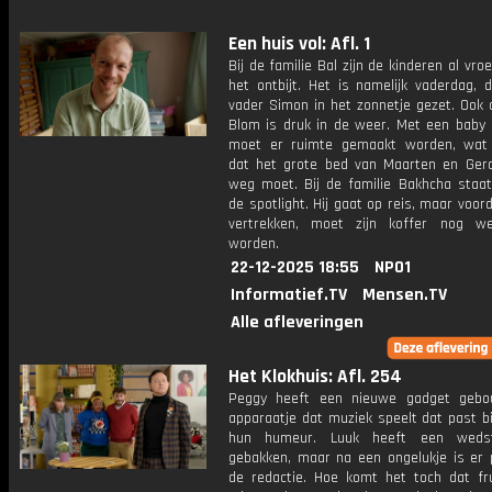
Een huis vol: Afl. 1
Bij de familie Bal zijn de kinderen al vro
het ontbijt. Het is namelijk vaderdag, 
vader Simon in het zonnetje gezet. Ook 
Blom is druk in de weer. Met een baby
moet er ruimte gemaakt worden, wat
dat het grote bed van Maarten en Ger
weg moet. Bij de familie Bakhcha staa
de spotlight. Hij gaat op reis, maar voord
vertrekken, moet zijn koffer nog w
worden.
22-12-2025 18:55
NPO1
Informatief.TV
Mensen.TV
Alle afleveringen
Het Klokhuis: Afl. 254
Peggy heeft een nieuwe gadget gebo
apparaatje dat muziek speelt dat past b
hun humeur. Luuk heeft een wedstri
gebakken, maar na een ongelukje is er 
de redactie. Hoe komt het toch dat fru