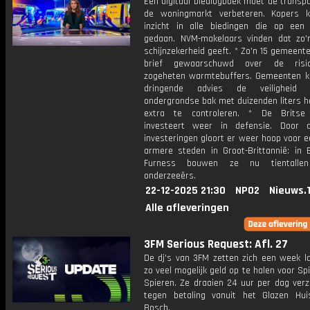
Een digitaal biedlogboek moet de transp
de woningmarkt verbeteren. Kopers k
inzicht in alle biedingen die op een 
gedaan. NVM-makelaars vinden dat zo'
schijnzekerheid geeft. * Zo'n 15 gemeente
brief gewaarschuwd over de risi
zogeheten warmtebuffers. Gemeenten kr
dringende advies de veiligheid
ondergrondse bak met duizenden liters h
extra te controleren. * De Britse 
investeert weer in defensie. Door 
investeringen gloort er weer hoop voor 
armere steden in Groot-Brittannië: in B
Furness bouwen ze nu tientalle
onderzeeërs.
22-12-2025 21:30
NPO2
Nieuws.
Alle afleveringen
3FM Serious Request: Afl. 27
De dj's van 3FM zetten zich een week l
zo veel mogelijk geld op te halen voor Sp
Spieren. Ze draaien 24 uur per dag verz
tegen betaling vanuit het Glazen Hu
Bosch.