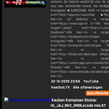
verloren. De laatste wedstrijd voor de 
was een emotionele avond, die eindigd
#JongAjax ►SUBSCRIBE NOW <a target
href="http://ajax.ms/subscribe ►FOL
hier</a> US Website: <a target=
href="https://www.ajax.nl X:">Klik hi
target="_blank" href="https://x.co
Facebook:">Klik hier</a> <a target
href="http://facebook.com/afcajax
Instagram:">Klik hier</a> <a target
href="http://instagram.com/afcajax TikT
hier</a> <a target="_
href="http://tiktok.com/@afcajax WhatsA
hier</a> <a target="_
href="https://whatsapp.com/channel/
Threads:">Klik hier</a> <a target=
href="https://www.threads.net/@afcajax
hier</a>
22-12-2025 23:59
YouTube
Voetbal.TV
Alle afleveringen
Keuken Kampioen Divisie:
HL_JAJ_RKC_3MIN,xcode mix,57