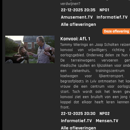
verdwijnen?
22-12-2025 20:35
NPO1
Amusement.TV
Informatief.TV
Alle afleveringen
Konvooi: Afl. 1
Tommy Wieringa en Jaap Scholten reize
konvooi van vrijwilligers richting 
oorlogsgebied. Onderweg delen ze hun m
De terreinwagens vervoeren gene
medische spullen en lijkzakken voor ond
een ziekenhuis, trainingscentru
koelwagen voor lijkentransport
begraafplaats in Lviv ontmoeten het ko
vrouw die een centrum voor oorlog
start. Toch wordt ook het leven gev
konvooi ziet een bruiloft van een jong 
koppel dat elkaar heeft leren kenne
front.
22-12-2025 20:30
NPO2
Informatief.TV
Mensen.TV
Alle afleveringen