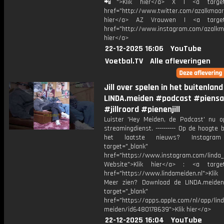
📲">Klik hier</a> X | <a target=
href="http://www.twitter.com/azalkmaar
hier</a> AZ Vrouwen | <a target=
href="http://www.instagram.com/azalkma
hier</a>
22-12-2025 16:06
YouTube
Voetbal.TV
Alle afleveringen
Jill over spelen in het buitenland
LINDA.meiden #podcast #piens
#jillroord #pienenjill
Luister 'Hey Meiden, de Podcast' nu o
streamingdienst. ---------- Op de hoogte b
het laatste nieuws? Instagr
target="_blank"
href="https://www.instagram.com/linda
Website">Klik hier</a> : <a target
href="https://www.lindameiden.nl">Klik
Meer zien? Download de LINDA.meide
target="_blank"
href="https://apps.apple.com/nl/app/lind
meiden/id6480178639">Klik hier</a>
22-12-2025 16:04
YouTube