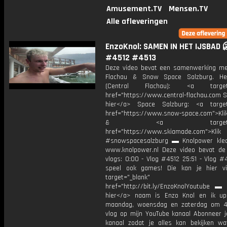
Amusement.TV
Mensen.TV
Alle afleveringen
EnzoKnol: SAMEN IN HET IJSBAD 
#4512 #4513
Deze video bevat een samenwerking me
Flachau & Snow Space Salzburg. Het
(Central Flachau): <a target="
href="https://www.central-flachau.com S
hier</a> Space Salzburg: <a target
href="https://www.snow-space.com">Klik
& <a target="_bl
href="https://www.skiamade.com">Klik
#snowspacesalzburg ▬ Knolpower kled
www.knolpower.nl Deze video bevat de
vlogs: 0:00 - Vlog #4512 25:51 - Vlog #
speel ook games! Die kan je hier v
target="_blank"
href="http://bit.ly/EnzoKnolYoutube ▬ M
hier</a> naam is Enzo Knol en ik up
maandag, woensdag en zaterdag om 4
vlog op mijn YouTube kanaal Abonneer j
kanaal zodat je alles kan bekijken w