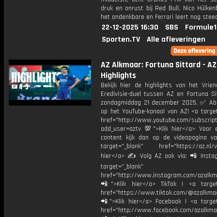
druk en onrust bij Red Bull, Nico Hülke
het ondenkbare en Ferrari leert nog steed
22-12-2025 16:30
SBS
Formule1
Sporten.TV
Alle afleveringen
AZ Alkmaar: Fortuna Sittard - AZ
Highlights
Bekijk hier de highlights van het Vrien
Eredivisie-duel tussen AZ en Fortuna Si
zondagmiddag 21 december 2025. ✅ Ab
op het YouTube-kanaal van AZ! <a target
href="http://www.youtube.com/subscript
add_user=aztv 💯">Klik hier</a> Voor e
content kijk dan op de videopagina v
target="_blank" href="https://az.nl/vi
hier</a> ✍ Volg AZ ook via: 📲 Insta
target="_blank"
href="http://www.instagram.com/azalkm
📲">Klik hier</a> TikTok | <a target
href="https://www.tiktok.com/@azalkma
📲">Klik hier</a> Facebook | <a target
href="http://www.facebook.com/azalkma