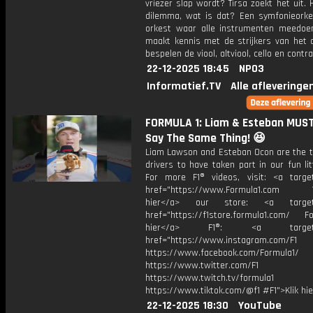
vriezer slap wordt? Tirsa zoekt het uit.
dilemma, wat is dat? Een symfonieorke
orkest waar alle instrumenten meedoe
maakt kennis met de strijkers van het o
bespelen de viool, altviool, cello en contr
22-12-2025 18:45
NPO3
Informatief.TV
Alle afleveringe
FORMULA 1: Liam & Esteban MUS
Say The Same Thing! 😆
Liam Lawson and Esteban Ocon are the t
drivers to have taken part in our fun li
For more F1® videos, visit: <a target
href="https://www.Formula1.com Vis
hier</a> our store: <a target=
href="https://f1store.formula1.com/ Fol
hier</a> F1®: <a target="_
href="https://www.instagram.com/F1
https://www.facebook.com/Formula1/
https://www.twitter.com/F1
https://www.twitch.tv/formula1
https://www.tiktok.com/@f1 #F1">Klik hi
22-12-2025 18:30
YouTube