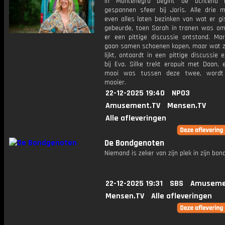
In Montenegro begint de ochtend
gespannen sfeer bij Joris. Alle drie 
even alles laten bezinken van wat er gi
gebeurde, toen Sarah in tranen was om
er een pittige discussie ontstond. Ma
gaan samen schoenen kopen, maar wat zo
lijkt, ontaardt in een pittige discussie en
bij Eva. Silke trekt eropuit met Daan, 
mooi was tussen deze twee, wordt
mooier.
22-12-2025 19:40
NPO3
Amusement.TV
Mensen.TV
Alle afleveringen
De Bondgenoten
Niemand is zeker van zijn plek in zijn bondj
22-12-2025 19:31
SBS
Amuseme
Mensen.TV
Alle afleveringen