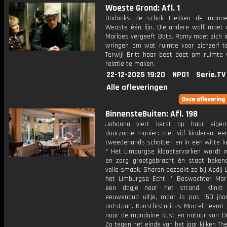
Woeste Grond: Afl. 1
Ondanks de schok trekken de mann
Weuste één lijn. Die andere wolf moet 
Marloes vergeeft Bats. Romy moet zich i
wringen om wat ruimte voor zichzelf t
Terwijl Britt haar best doet om ruimte 
relatie te maken.
22-12-2025 19:20
NPO1
Serie.TV
Alle afleveringen
BinnensteBuiten: Afl. 198
Johanna viert kerst op haar eigen 
duurzame manier: met vijf kinderen, een
tweedehands schatten en in een witte ke
* Het Limburgse kloostervarken wordt m
en zorg grootgebracht én staat beken
volle smaak. Sharon bezoekt ze bij Abdij L
het Limburgse Echt. * Boswachter Mar
een dagje naar het strand. Klinkt
eeuwenoud uitje, maar is pas 150 jaa
ontstaan. Kunsthistoricus Marcel neemt
naar de mondaine kust en natuur van D
Zo tegen het einde van het jaar kijken Th