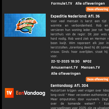
Formule1.TV
Alle afleveringen
Expeditie Nederland: Afl. 36
Voor veel mensen is kerst een tijd v
warmte en verbondenheid. Rob e
versieren hun woning ieder jaar tot 'he
kersthuis van de regio'. Dit jaar was 
hard nodig, Rob werd ziek en Herman ra
baan kwijt. Wim repareert elk jaar in
kerststallen. Jarenlang deed hij dit same
vrouw. Sinds haar overlijden, staat hij
voor.
22-12-2025 18:30
NPO2
Amusement.TV
Mensen.TV
Alle afleveringen
EenVandaag: Afl. 304
Huisartsen krijgen veel vragen over lida
long covid * Meer verzoeken euthanasie 
Meer amputaties door vuurwerk. Zegt
over de komende weken? * Econ
voorspellingen voor 2025: zijn ze uitgek