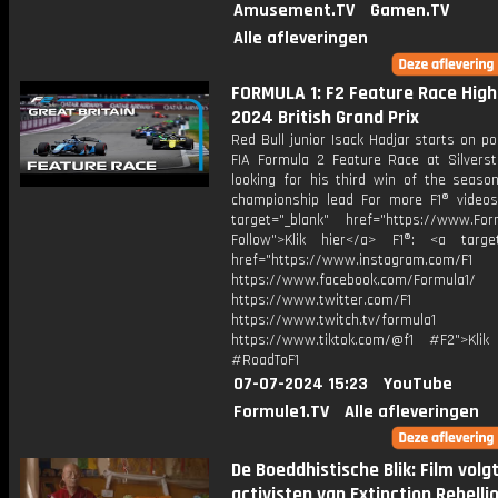
Amusement.TV
Gamen.TV
Alle afleveringen
FORMULA 1: F2 Feature Race Highl
2024 British Grand Prix
Red Bull junior Isack Hadjar starts on po
FIA Formula 2 Feature Race at Silverst
looking for his third win of the seaso
championship lead For more F1® videos,
target="_blank" href="https://www.For
Follow">Klik hier</a> F1®: <a target
href="https://www.instagram.com/F1
https://www.facebook.com/Formula1/
https://www.twitter.com/F1
https://www.twitch.tv/formula1
https://www.tiktok.com/@f1 #F2">Klik
#RoadToF1
07-07-2024 15:23
YouTube
Formule1.TV
Alle afleveringen
De Boeddhistische Blik: Film volg
activisten van Extinction Rebelli