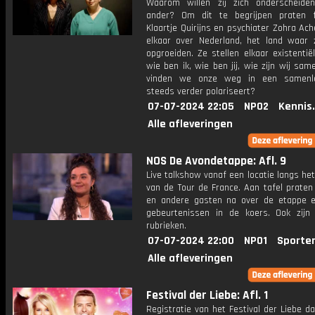
Waarom willen zij zich onderscheid
ander? Om dit te begrijpen praten 
Klaartje Quirijns en psychiater Zohra Ac
elkaar over Nederland, het land waar z
opgroeiden. Ze stellen elkaar existentië
wie ben ik, wie ben jij, wie zijn wij sa
vinden we onze weg in een samenle
steeds verder polariseert?
07-07-2024 22:05
NPO2
Kennis
Alle afleveringen
NOS De Avondetappe: Afl. 9
Live talkshow vanaf een locatie langs he
van de Tour de France. Aan tafel praten
en andere gasten na over de etappe 
gebeurtenissen in de koers. Ook zijn
rubrieken.
07-07-2024 22:00
NPO1
Sporte
Alle afleveringen
Festival der Liebe: Afl. 1
Registratie van het Festival der Liebe d