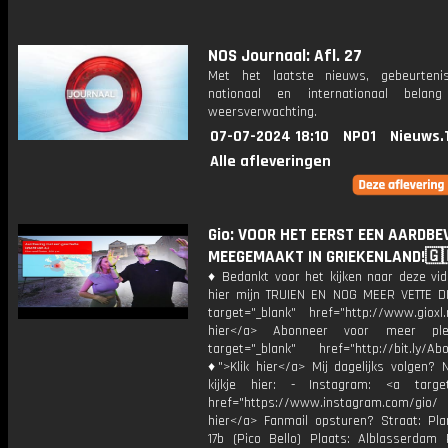
NOS Journaal: Afl. 27
Met het laatste nieuws, gebeurteni
nationaal en internationaal bela
weersverwachting.
07-07-2024 18:10
NPO1
Nieuws.
Alle afleveringen
Gio: VOOR HET EERST EEN AARDBE
MEEGEMAAKT IN GRIEKENLAND!🇬
♦ Bedankt voor het kijken naar deze vid
hier mijn TRUIEN EN NOG MEER VETTE D
target="_blank" href="http://www.gioxl.
hier</a> Abonneer voor meer ple
target="_blank" href="http://bit.ly/Ab
♦">Klik hier</a> Mij dagelijks volgen?
kijkje hier: - Instagram: <a target
href="https://www.instagram.com/gio
hier</a> Fanmail opsturen? Straat: Pl
17b (Pico Bello) Plaats: Alblasserdam 