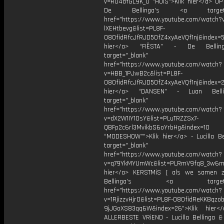
v=RU4dfGL9K_0 "HUiS">Klik hier</a> OP
De Bellinga's <a target="_
href="https://www.youtube.com/watch?
lXEHtbevg&list=PL8F-
O8OfidRfcJfRJD5OfZ4xyAeVQf1nj&index=5
hier</a> “FIËSTA” - De Bellin
target="_blank"
href="https://www.youtube.com/watch?
v=HBB_1PJwB2c&list=PL8F-
O8OfidRfcJfRJD5OfZ4xyAeVQf1nj&index=2
hier</a> “DANSEN” - Luan Bell
target="_blank"
href="https://www.youtube.com/watch?
v=dX2W1IY1OsY&list=PLuTRZZSx7-
QBFp2c6rl3MvikbS6oYrbHg&index=10
“MODESHOW”">Klik hier</a> - Lucilla Be
target="_blank"
href="https://www.youtube.com/watch?
v=q79YkMYUmWc&list=PLRmV9fq8_3w6m
hier</a> KERSTMiS ( als we samen z
Bellinga’s <a target="_
href="https://www.youtube.com/watch?
v=1RjizzvHjr0&list=PL8F-O8OfidReKKBqzob
9jJGoXS83qq6W&index=26">Klik hier<
ALLERBESTE VRiEND - Lucilla Bellinga 