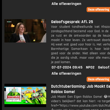
Alle afleveringen
Geloofsgesprek: Afl. 25
Voor student tandheelkunde Ivet Khaz
zondagochtend bestemd voor God. In de k
ze rust en de antwoorden op de keuz
maakt in haar leven. Ze vertrouwt daarb
Hij weet wat goed voor haar is. Het verh
Barmhartige Samaritaan is haar leid
goed voor de ander. Niet alleen voor 
die je aardig vindt, maar voor alle men
je pad komen.
07-07-2024 09:45
NPO2
Geloof
Alle afleveringen
DutchtuberGaming: Job Maakt Ee
Roblox Game!
Job Maakt Een Eigen Roblox Game! 😂M
video's bekijken? dat kan hier!: <a targe
href="https://www.youtube.com/dutcht