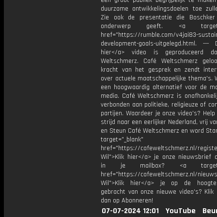
een groot publiek begrijpelijk te make
duurzame ontwikkelingsdoelen toe zulle
Zie ook de presentatie die Boschker
onderwerp geeft. <a target="
href="https://rumble.com/v4jai83-sustai
development-goals-uitgelegd.html. --- D
hier</a> video is geproduceerd d
Weltschmerz. Café Weltschmerz gelo
kracht van het gesprek en zendt inter
over actuele maatschappelijke thema's. 
een hoogwaardig alternatief voor de m
media. Café Weltschmerz is onafhankelij
verbonden aan politieke, religieuze of c
partijen. Waardeer je onze video's? Help
strijd naar een eerlijker Nederland, vrij v
en Steun Café Weltschmerz en word Sta
target="_blank"
href="https://cafeweltschmerz.nl/registe
Wil">Klik hier</a> je onze nieuwsbrief 
in je mailbox? <a target="
href="https://cafeweltschmerz.nl/nieuws
Wil">Klik hier</a> je op de hoogt
gebracht van onze nieuwe video's? Klik 
dan op Abonneren!
07-07-2024 12:01
YouTube
Beu