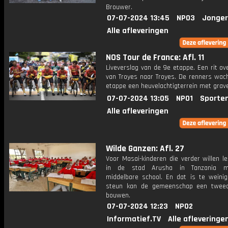
Brouwer.
07-07-2024 13:45
NPO3
Jonger
Alle afleveringen
NOS Tour de France: Afl. 11
Liveverslag van de 9e etappe. Een rit o
van Troyes naar Troyes. De renners wach
etappe een heuvelachtigterrein met grave
07-07-2024 13:05
NPO1
Sporte
Alle afleveringen
Wilde Ganzen: Afl. 27
Voor Masai-kinderen die verder willen le
in de stad Arusha in Tanzania 
middelbare school. En dat is te weini
steun kan de gemeenschap een tweed
bouwen.
07-07-2024 12:23
NPO2
Informatief.TV
Alle afleveringe