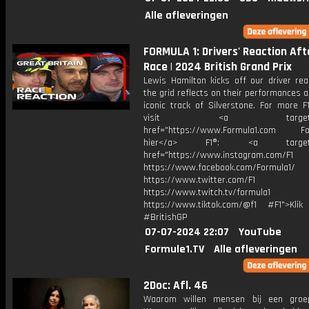
Alle afleveringen
FORMULA 1: Drivers' Reaction Aft
Race | 2024 British Grand Prix
Lewis Hamilton kicks off our driver rea
the grid reflects on their performances 
iconic track of Silverstone. For more F
visit <a target="_b
href="https://www.Formula1.com Fol
hier</a> F1®: <a target="_
href="https://www.instagram.com/F1
https://www.facebook.com/Formula1/
https://www.twitter.com/F1
https://www.twitch.tv/formula1
https://www.tiktok.com/@f1 #F1">Klik
#BritishGP
07-07-2024 22:07
YouTube
Formule1.TV
Alle afleveringen
2Doc: Afl. 46
Waarom willen mensen bij een groe