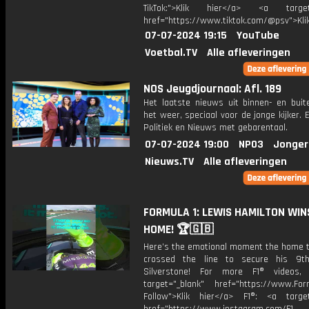
TikTok:">Klik hier</a> <a target=
href="https://www.tiktok.com/@psv">Klik
07-07-2024 19:15
YouTube
Voetbal.TV
Alle afleveringen
NOS Jeugdjournaal: Afl. 189
Het laatste nieuws uit binnen- en buit
het weer, speciaal voor de jonge kijker.
Politiek en Nieuws met gebarentaal.
07-07-2024 19:00
NPO3
Jonger
Nieuws.TV
Alle afleveringen
FORMULA 1: LEWIS HAMILTON WIN
HOME! 🏆🇬🇧
Here’s the emotional moment the home 
crossed the line to secure his 9t
Silverstone! For more F1® videos, 
target="_blank" href="https://www.For
Follow">Klik hier</a> F1®: <a target