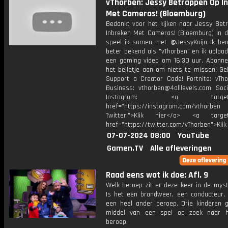
vThorben: Jessy Betrappen Op I
Met Cameras! (Bloemburg)
Bedankt voor het kijken naar Jessy Bet
Inbreken Met Cameras! (Bloemburg) In d
speel ik samen met @JessyKnijn Ik ben
beter bekend als "vThorben" en ik upload
een gaming video om 16:30 uur. Abonne
het belletje aan om niets te missen! Ge
Support a Creator Code! Fortnite: vTho
Business: vthorben@4alllevels.com Soci
Instagram: <a target="_
href="https://instagram.com/vthorben
Twitter:">Klik hier</a> <a target=
href="https://twitter.com/vThorben">Klik
07-07-2024 08:00
YouTube
Gamen.TV
Alle afleveringen
Raad eens wat ik doe: Afl. 9
Welk beroep zit er deze keer in de myst
Is het een brandweer, een conducteur, 
een heel ander beroep. Drie kinderen 
middel van een spel op zoek naar h
beroep.