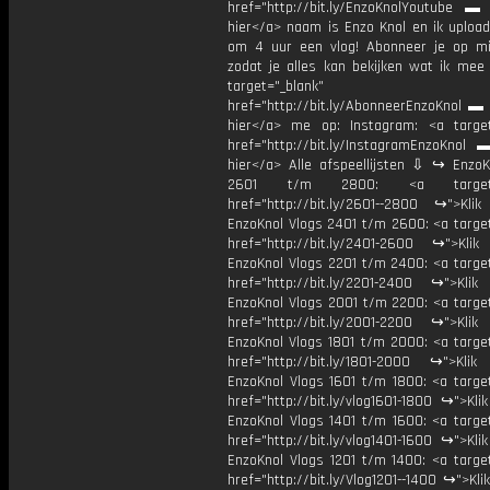
href="http://bit.ly/EnzoKnolYoutube ▬ M
hier</a> naam is Enzo Knol en ik upload
om 4 uur een vlog! Abonneer je op mi
zodat je alles kan bekijken wat ik mee
target="_blank"
href="http://bit.ly/AbonneerEnzoKnol ▬ 
hier</a> me op: Instagram: <a target
href="http://bit.ly/InstagramEnzoKnol 
hier</a> Alle afspeellijsten ⇩ ↪ EnzoK
2601 t/m 2800: <a target="
href="http://bit.ly/2601--2800 ↪">Klik
EnzoKnol Vlogs 2401 t/m 2600: <a target
href="http://bit.ly/2401-2600 ↪">Klik
EnzoKnol Vlogs 2201 t/m 2400: <a target
href="http://bit.ly/2201-2400 ↪">Klik
EnzoKnol Vlogs 2001 t/m 2200: <a target
href="http://bit.ly/2001-2200 ↪">Klik
EnzoKnol Vlogs 1801 t/m 2000: <a target
href="http://bit.ly/1801-2000 ↪">Klik
EnzoKnol Vlogs 1601 t/m 1800: <a target
href="http://bit.ly/vlog1601-1800 ↪">Kli
EnzoKnol Vlogs 1401 t/m 1600: <a target
href="http://bit.ly/vlog1401-1600 ↪">Kli
EnzoKnol Vlogs 1201 t/m 1400: <a target
href="http://bit.ly/Vlog1201--1400 ↪">Kli