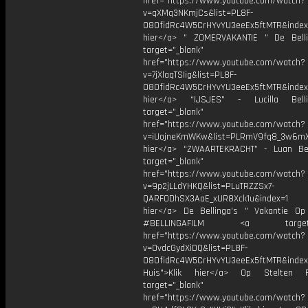
href="https://www.youtube.com/watch?
v=qXMq3NKmjCs&list=PL8F-
O8OfidRc4W5CrHYvYU3eeEx5ftMTR&index=
hier</a> " ZOMERVAKANTIE " De Bell
target="_blank"
href="https://www.youtube.com/watch?
v=7jXlaqTSIig&list=PL8F-
O8OfidRc4W5CrHYvYU3eeEx5ftMTR&index=
hier</a> “IJSJES" - Lucilla Bel
target="_blank"
href="https://www.youtube.com/watch?
v=iUojneKmWKw&list=PLRmV9fq8_3w6mX
hier</a> “ZWAARTEKRACHT” - Luan Be
target="_blank"
href="https://www.youtube.com/watch?
v=9p2jLLdYHKQ&list=PLuTRZZSx7-
QARFODhSX3AaE_xUR8Xck1u&index=1
hier</a> De Bellinga's " Vakantie Op 
#BELLINGAFILM <a target="_
href="https://www.youtube.com/watch?
v=OvdcGydXiDQ&list=PL8F-
O8OfidRc4W5CrHYvYU3eeEx5ftMTR&index
Huis">Klik hier</a> Op Stelten 
target="_blank"
href="https://www.youtube.com/watch?