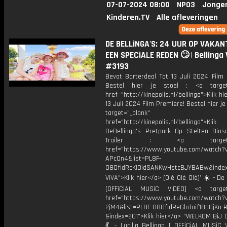
07-07-2024 08:00
NPO3
Jonge
Kinderen.TV
Alle afleveringen
DE BELLiNGA'S: 24 UUR OP VAKAN
EEN SPECiALE REDEN 🙄 | Bellinga 
#3193
Bevat Barterdeal Tot 13 Juli 2024 Film 
Bestel hier je stoel : <a target=
href="http://kinepolis.nl/bellinga">Klik hi
13 Juli 2024 Film Premiere! Bestel hier je 
target="_blank"
href="http://kinepolis.nl/bellinga">Kli
DeBellinga's Pretpark Op Stelten Bios
Trailer : <a target="_
href="https://www.youtube.com/watch?
APcOn4&list=PL8F-
O8OfidRcKIDIdSANKwHstcBJYBABw&in
VIVA">Klik hier</a> (Olé Olé Olé)’ ☀️ - De 
[OFFiCiAL MUSiC ViDEO] <a target=
href="https://www.youtube.com/watch?v
2jM4&list=PL8F-O8OfidReGlnToif18oGjKn-
&index=201">Klik hier</a> “WELKOM BiJ
💃 - Lucilla Bellinga [ OFFiCiAL MUSiC 