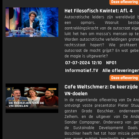
Het Filosofisch Kwintet: Afl. 4
Autocratische leiders zijn wereldwijd 
een opmars. Waaruit best
aantrekkingskracht van de autocraat eige
lukt het hen om massa's mensen op t
Worden autocratische verleidingen grote
rechtsstaat hapert? Wie profiteer
autocraat de macht grijpt? En wat gebeu
de magie is uitgewerkt?
07-07-2024 12:10
NPO1
Informatief.TV
Alle afleveringe
Cafe Weltschmerz: De keerzijde
VN-doelen
In de negentiende aflevering van De And
ontvangt vaste presentator Pieter Stu
gasten Grada Boschker, onderneem
Zelhem, en de uitgever van De Ande
Sander Compagner. Onderwerp van ges
de Sustainable Developmemt Goals 
Boschker heeft het tot haar missie gem