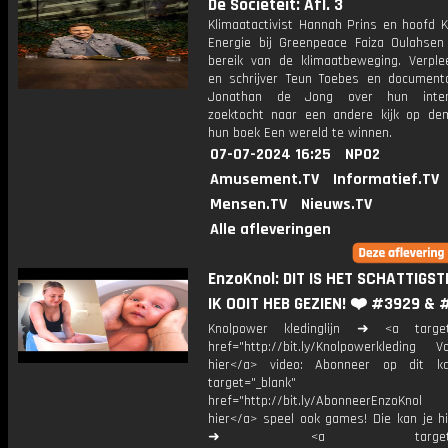
De Sociëteit: Afl. 3
Klimaatactivist Hannah Prins en hoofd K
Energie bij Greenpeace Faiza Oulahsen
bereik van de klimaatbeweging. Verple
en schrijver Teun Toebes en document
Jonathan de Jong over hun intern
zoektocht naar een andere kijk op de
hun boek Een wereld te winnen.
07-07-2024 16:25
NPO2
Amusement.TV
Informatief.TV
Mensen.TV
Nieuws.TV
Alle afleveringen
EnzoKnol: DIT IS HET SCHATTIGS
IK OOIT HEB GEZIEN! ❤️ #3929 &
Knolpower kledinglijn ➜ <a target=
href="http://bit.ly/Knolpowerkleding Vo
hier</a> video: Abonneer op dit ka
target="_blank"
href="http://bit.ly/AbonneerEnzoKnol
hier</a> speel ook games! Die kan je hi
➜ <a target="_bl