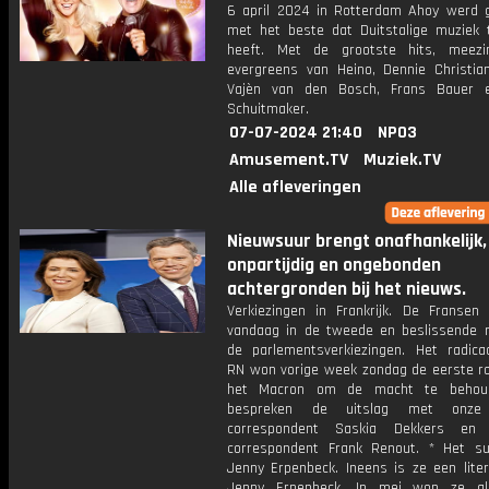
6 april 2024 in Rotterdam Ahoy werd 
met het beste dat Duitstalige muziek 
heeft. Met de grootste hits, meezi
evergreens van Heino, Dennie Christian
Vajèn van den Bosch, Frans Bauer 
Schuitmaker.
07-07-2024 21:40
NPO3
Amusement.TV
Muziek.TV
Alle afleveringen
Nieuwsuur brengt onafhankelijk,
onpartijdig en ongebonden
achtergronden bij het nieuws.
Verkiezingen in Frankrijk. De Franse
vandaag in de tweede en beslissende 
de parlementsverkiezingen. Het radicaa
RN won vorige week zondag de eerste ro
het Macron om de macht te beho
bespreken de uitslag met onze 
correspondent Saskia Dekkers en Fr
correspondent Frank Renout. * Het s
Jenny Erpenbeck. Ineens is ze een liter
Jenny Erpenbeck. In mei won ze al