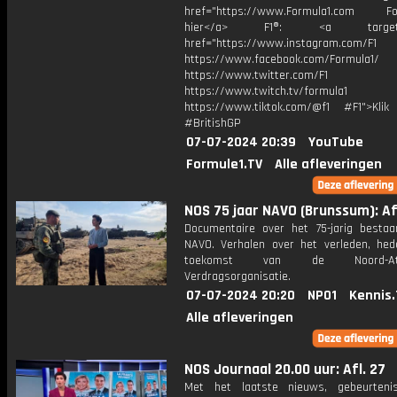
href="https://www.Formula1.com Fol
hier</a> F1®: <a target="_
href="https://www.instagram.com/F1
https://www.facebook.com/Formula1/
https://www.twitter.com/F1
https://www.twitch.tv/formula1
https://www.tiktok.com/@f1 #F1">Klik
#BritishGP
07-07-2024 20:39
YouTube
Formule1.TV
Alle afleveringen
NOS 75 jaar NAVO (Brunssum): Afl
Documentaire over het 75-jarig besta
NAVO. Verhalen over het verleden, he
toekomst van de Noord-Atla
Verdragsorganisatie.
07-07-2024 20:20
NPO1
Kennis.
Alle afleveringen
NOS Journaal 20.00 uur: Afl. 27
Met het laatste nieuws, gebeurteni