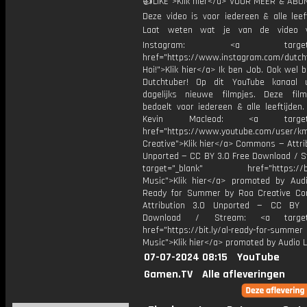
👍LIKE">Klik hier</a> VOOR MEER & ABO
Deze video is voor iedereen & alle leef
Laat weten wat je van de video v
Instagram: <a target="_
href="https://www.instagram.com/dutch
Hoi!">Klik hier</a> Ik ben Job. Ook wel 
Dutchtuber! Op dit YouTube kanaal 
dagelijks nieuwe filmpjes. Deze film
bedoelt voor iedereen & alle leeftijden
Kevin Macleod: <a target="
href="https://www.youtube.com/user/k
Creative">Klik hier</a> Commons — Attri
Unported — CC BY 3.0 Free Download / S
target="_blank" href="https://bit.
Music">Klik hier</a> promoted by Audi
Ready for Summer by Roa Creative C
Attribution 3.0 Unported — CC BY 
Download / Stream: <a target="
href="https://bit.ly/al-ready-for-summer
Music">Klik hier</a> promoted by Audio L
07-07-2024 08:15
YouTube
Gamen.TV
Alle afleveringen