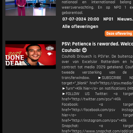
nationaal en internationaal bela
weersverwachting. En op NPO 1 e
gebarentaal.
07-07-2024 20:00
NPO1
Nieuws
Alle afleveringen
PSV: Patience is rewarded. Welc
Couhaib! 😍
Couhaib Driouech is PSV’er. De buitensp
over van Excelsior Rotterdam en h
contract tot medio 2029 getekend. Couh
tweede versterking van de 
transferwindow. ►SUBSCRIBE
target="_blank" href="https://psv.medi
►Turn">Klik hier</a> on notifications (Hit 
►FOLLOW US Twitter: <a target=
href="http://twitter.com/psv">Klik
Facebook: <a target="_
href="http://facebook.com/psv Instagr
hier</a> <a target="_
href="http://instagram.com/psv">Klik
Snapchat: <a target="_
href="https://www.snapchat.com/add/p