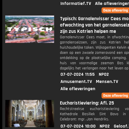
Informatief.TV
Alle afleveringe
Typisch: Garnalenvisser Cees moe
afwachting van het garnalensei
zijn zus Katrien helpen me
Garnalenvisser Cees moet, in afwachtin
garnalenseizoen, zijn zus Katrien h
huishoudelijke taken. Wijkagenten Kelvin 
doen op een zwoele zomeravond een opm
ontdekking op de plaatselijke camping. 
huis van voormalige zeeman Bas kl
dagelijks het verlangen naar het leven op
07-07-2024 11:55
NPO2
Amusement.TV
Mensen.TV
Alle afleveringen
Eucharistieviering: Afl. 25
Rechtstreekse eucharistieviering v
Kathedrale Basiliek Sint Bavo in 
Celebrant: mgr. Jan Hendriks.
07-07-2024 10:00
NPO2
Geloof.