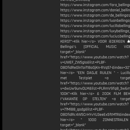
https://www.instagram.com/fara_belling
https://www.instagram.com/daniel_belli
https://www.instagram.com/de_bellingas_
https://www.instagram.com/luanbellinga
https://www.instagram.com/lucillabelling
https://www.instagram.com/luxybellinga
https://www.instagram.com/luciusbellin
KERST">Klik hier</a> VOOR iEDEREEN 
Bellinga’s [OFFiCiAL MUSiC Vi
target="_blank"
href="https://www.youtube.com/watch?
v=UWEF_ZW5gIo&list=PL8F-
O8OfidReGlnToif18oGjKn-RVq57-&index=32"
hier</a> “EEN DAGJE RUILEN ” - Lucilla
met Testpiet <a target="_
href="https://www.youtube.com/watch?
v=dwUw9unvDLM&list=PLRmV9fq8_3w6
100K">Klik hier</a> & 200K FiLM BE
|“VAKANTiE OP STELTEN” <a target=
href="https://www.youtube.com/watch?
v=77Ml88_qodg&list=PL8F-
O8OfidRc4W5CrHYvYU3eeEx5ftMTR&index=
hier</a> " 1000 ZONNESTRAL
target="_blank"