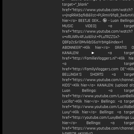
target="_blank"
href="https://www.youtube.com/watch?
v=jnqRRA5qfk8&list=PLRmV9fq8_3w6mX
hier</a> BEETJE GEK... 🤪 - Luan Bellinga
MUSiC ViDEO] <a target="_
href="https://www.youtube.com/watch?
v=vRLWRv4FJuI&list=PLuTRZZSx7-
QBFp2c6rl3MvikbS6oYrbHg&index=1
ABONNEER">Klik hier</a> GRATIS
KANALEN! ► <a target="_
href="http://FamilieVloggers.nl">Klik h
<a target="_bl
href="http://FamilyVloggers.com DE">Kli
BELLiNGA'S SHORTS <a target="
href="https://www.youtube.com/chann
KIDS">Klik hier</a> KANALEN: (upload al
Luan Bellinga: <a target="
href="http://www.youtube.com/LuanBell
Lucilla">Klik hier</a> Bellinga: <a targe
href="http://www.youtube.com/LucillaBel
Luxy">Klik hier</a> Bellinga: <a target
href="http://youtube.com/LuxyBellinga Lu
hier</a> Bellinga: <a target="
href="https://www.youtube.com/channe
k4MRZ8_oKXX6cQ