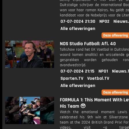
Duitstalige schrijver de International Bo
won voor haar roman Kairos. Nu geldt ze
kandidaat voor de Nobelprijs voor de Lite
07-07-2024 21:30
NPO2
Nieuws
Alle afleveringen
NOS Studio Fußball: Afl. 40
Talkshow rond het EK Voetbal in Duitslan
woord komen analitici en wisselende g
gesprekken worden gehouden ro
avondwedstrijd.
07-07-2024 21:15
NPO1
Nieuws.
Sporten.TV
Voetbal.TV
Alle afleveringen
FORMULA 1: This Moment With Le
His Team 🥹
Watch the emotional moment Lewis 
celebrated his 9th win at Silverstone
team at the 2024 British Grand Prix! Fo
videos, visit <a target="_