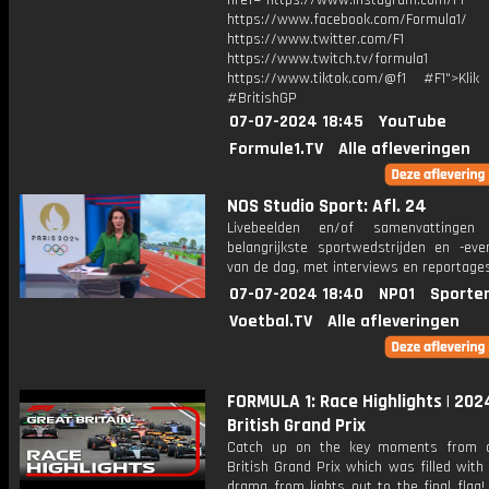
href="https://www.instagram.com/F1
https://www.facebook.com/Formula1/
https://www.twitter.com/F1
https://www.twitch.tv/formula1
https://www.tiktok.com/@f1 #F1">Klik
#BritishGP
07-07-2024 18:45
YouTube
Formule1.TV
Alle afleveringen
NOS Studio Sport: Afl. 24
Livebeelden en/of samenvattinge
belangrijkste sportwedstrijden en -ev
van de dag, met interviews en reportages
07-07-2024 18:40
NPO1
Sporte
Voetbal.TV
Alle afleveringen
FORMULA 1: Race Highlights | 202
British Grand Prix
Catch up on the key moments from a 
British Grand Prix which was filled with 
drama from lights out to the final flag