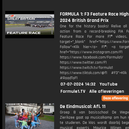
FORMULA 1: F3 Feature Race Highl
2024 British Grand Prix
One for the history books! Relive all
action from a record-breaking FIA 
Feature Race For more F1® videos, 
target="_blank" href="https://www.For
Follow">Klik hier</a> F1®: <a target
href="https://www.instagram.com/F1
https://www.facebook.com/Formula1/
https://www.twitter.com/F1
https://www.twitch.tv/formula1
https://www.tiktok.com/@f1 #F3">Klik
#RoadToF1
07-07-2024 14:32
YouTube
Formule1.TV
Alle afleveringen
De Eindmusical: Afl. 11
Groep 8 van basisschool De Wegwi
Zierikzee gaat op musicalkamp om hun m
te studeren. De klas wordt daarbij bege
musical experts Maurice Wijnen en