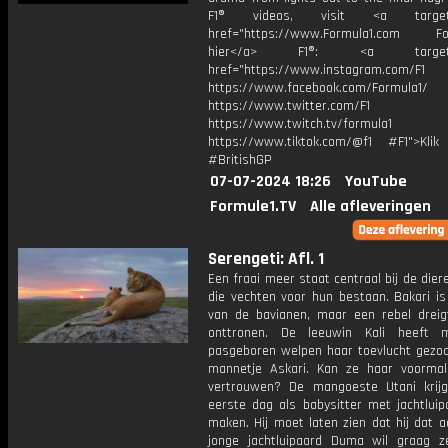
F1® videos, visit <a target="
href="https://www.Formula1.com Fol
hier</a> F1®: <a target="_
href="https://www.instagram.com/F1
https://www.facebook.com/Formula1/
https://www.twitter.com/F1
https://www.twitch.tv/formula1
https://www.tiktok.com/@f1 #F1">Klik
#BritishGP
07-07-2024 18:26
YouTube
Formule1.TV
Alle afleveringen
Serengeti: Afl. 1
Een fraai meer staat centraal bij de dier
die vechten voor hun bestaan. Bakari is
van de bavianen, maar een rebel drei
onttronen. De leeuwin Kali heeft 
pasgeboren welpen haar toevlucht gezoch
mannetje Askari. Kan ze haar voormali
vertrouwen? De mangoeste Utani krijg
eerste dag als babysitter met jachtluip
maken. Hij moet laten zien dat hij dat 
jonge jachtluipaard Duma wil graag ze