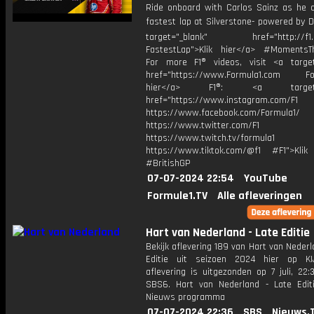
Ride onboard with Carlos Sainz as he c
fastest lap at Silverstone- powered by 
target="_blank" href="http://f1.
FastestLap">Klik hier</a> #MomentsTh
For more F1® videos, visit <a target
href="https://www.Formula1.com Fol
hier</a> F1®: <a target="_
href="https://www.instagram.com/F1
https://www.facebook.com/Formula1/
https://www.twitter.com/F1
https://www.twitch.tv/formula1
https://www.tiktok.com/@f1 #F1">Klik
#BritishGP
07-07-2024 22:54
YouTube
Formule1.TV
Alle afleveringen
Hart van Nederland - Late Editie
Bekijk aflevering 189 van Hart van Nederl
Editie uit seizoen 2024 hier op KI
aflevering is uitgezonden op 7 juli, 22:
SBS6. Hart van Nederland - Late Edit
Nieuws programma
07-07-2024 22:36
SBS
Nieuws.