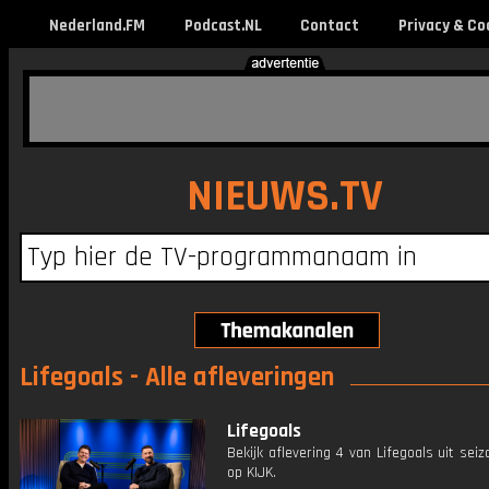
Nederland.FM
Podcast.NL
Contact
Privacy & Co
NIEUWS.TV
Lifegoals - Alle afleveringen
Lifegoals
Bekijk aflevering 4 van Lifegoals uit seiz
op KIJK.