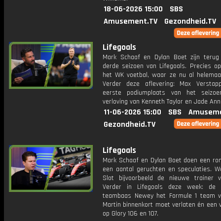
18-06-2026 15:00
SBS
Amusement.TV
Gezondheid.TV
Lifegoals
Mark Schaaf en Dylan Boet zijn terug
derde seizoen van Lifegoals. Precies op
het WK voetbal, waar ze nu al helemaal 
Verder deze aflevering: Max Verstap
eerste podiumplaats van het seizo
verloving van Kenneth Taylor en Jade Ann
11-06-2026 15:00
SBS
Amuseme
Gezondheid.TV
Lifegoals
Mark Schaaf en Dylan Boet doen een ron
een aantal geruchten en speculaties. W
Slot bijvoorbeeld de nieuwe trainer 
Verder in Lifegoals deze week: de 
teambaas Newey het Formule 1 team 
Martin binnenkort moet verlaten én een v
op Glory 106 en 107.