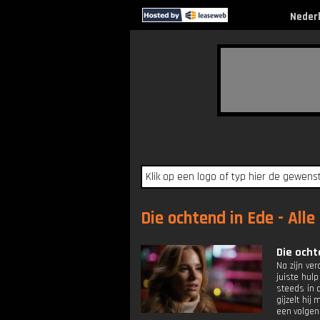
Neder
Die ochtend in Ede - Alle
Die ochte
Na zijn ver
juiste hul
steeds in d
gijzelt hi
een volgend