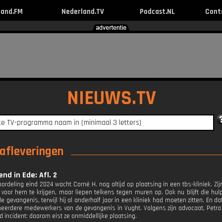
land.FM
Nederland.TV
Podcast.NL
Cont
NIEUWS.TV
 afleveringen
nd in Ede: Afl. 2
oordeling eind 2024 wacht Corné H. nog altijd op plaatsing in een tbs-kliniek. Zi
p voor hem te krijgen, maar liepen telkens tegen muren op. Ook nu blijft die hulp
e gevangenis, terwijl hij al anderhalf jaar in een kliniek had moeten zitten. En d
j meerdere medewerkers van de gevangenis in Vught. Volgens zijn advocaat, Petra 
 incident: daarom eist ze onmiddellijke plaatsing.