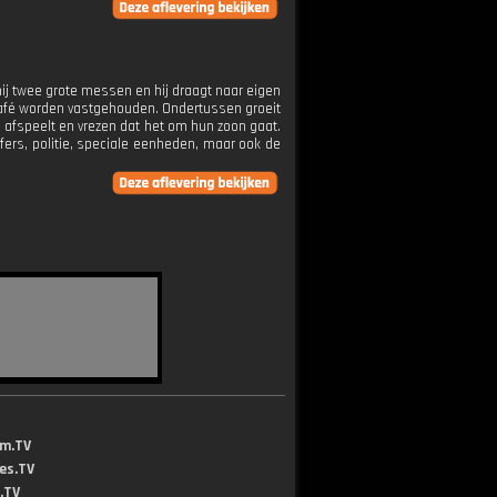
hij twee grote messen en hij draagt naar eigen
café worden vastgehouden. Ondertussen groeit
ad afspeelt en vrezen dat het om hun zoon gaat.
offers, politie, speciale eenheden, maar ook de
lm.TV
jes.TV
.TV