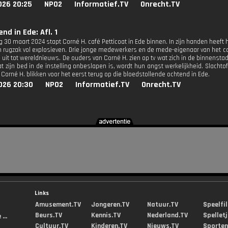
026 20:25
NPO2
Informatief.TV
Onrecht.TV
nd in Ede: Afl. 1
 30 maart 2024 stapt Corné H. café Petticoat in Ede binnen. In zijn handen heeft 
 rugzak vol explosieven. Drie jonge medewerkers en de mede-eigenaar van het 
g uit tot wereldnieuws. De ouders van Corné H. zien op tv wat zich in de binnenst
dat zijn bed in de instelling onbeslapen is, wordt hun angst werkelijkheid. Slacht
 Corné H. blikken voor het eerst terug op die bloedstollende ochtend in Ede.
026 20:30
NPO2
Informatief.TV
Onrecht.TV
Links
Amusement.TV
Jongeren.TV
Natuur.TV
Speelfi
Beurs.TV
Kennis.TV
Nederland.TV
Spellet
...
Cultuur.TV
Kinderen.TV
Nieuws.TV
Sporten