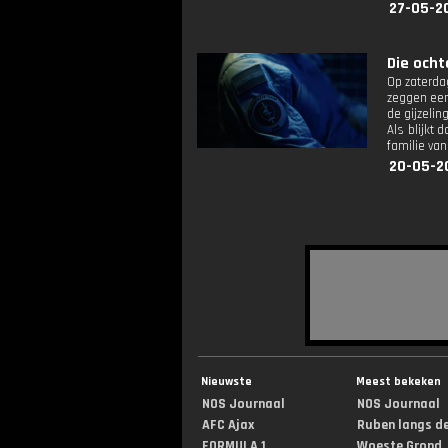
27-05-2
Die ochte
Op zaterdag
zeggen een
de gijzelin
Als blijkt 
familie van
20-05-2
Nieuwste
Meest bekeken
NOS Journaal
NOS Journaal
AFC Ajax
Ruben langs de 
FORMULA 1
Woeste Grond