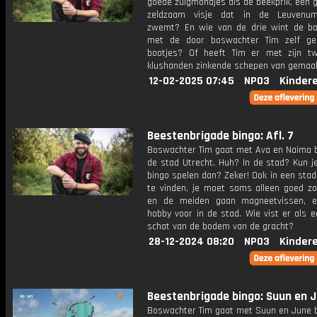
goede zuigmondjes als de beekprik, een 
zeldzaam visje dat in de Leuvenu
zwemt? En wie van de drie wint de bo
met de door boswachter Tim zelf ge
bootjes? Of heeft Tim er met zijn tw
klushanden zinkende schepen van gemaa
12-02-2025 07:45
NPO3
Kinder
Beestenbrigade bingo: Afl. 7
Boswachter Tim gaat met Ava en Naima b
de stad Utrecht. Huh? In de stad? Kun j
bingo spelen dan? Zeker! Ook in een stad
te vinden, je moet soms alleen goed zo
en de meiden gaan magneetvissen, e
hobby voor in de stad. Wie vist er als 
schat van de bodem van de gracht?
28-12-2024 08:20
NPO3
Kinder
Beestenbrigade bingo: Suun en 
Boswachter Tim gaat met Suun en June b