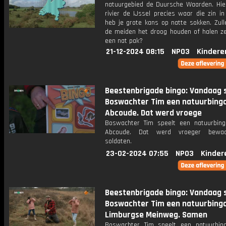
natuurgebied de Duursche Waarden. Hie
rivier de IJssel precies waar die zin i
heb je grote kans op natte sokken. Zull
de meiden het droog houden of halen ze
een nat pak?
21-12-2024 08:15
NPO3
Kindere
Beestenbrigade bingo: Vandaag 
Boswachter Tim een natuurbingo
Abcoude. Dat werd vroege
Boswachter Tim speelt een natuurbing
Abcoude. Dat werd vroeger bewa
soldaten.
23-02-2024 07:55
NPO3
Kinder
Beestenbrigade bingo: Vandaag 
Boswachter Tim een natuurbingo
Limburgse Meinweg. Samen
Boswachter Tim speelt een natuurbin